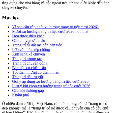
ứng dụng cho nhà hàng và tiệc ngoài trời, từ hoa điêu khắc đến ánh
sáng kể chuyện.
Mục lục
Vì sao cần cập nhật xu hướng trang trí tiệc cưới 2026?
Mười xu hướng trang trí tiệc cưới 2026 hot nhất
Hoa được điêu khắc
Câu chuyện sắc màu
Trang trí từ đất mẹ đến bàn tiệc
Lớp văn hóa xếp chồng
Ánh sáng kể chuyện
Trang trí tương tác
Trang trí chuyển động
Bàn tiệc có chiều sâu
Tối giản nhưng có điểm nhấn
Trang trí để lưu giữ
Gợi ý áp dụng xu hướng trang trí tiệc cưới 2026
Lưu ý khi chọn xu hướng trang trí tiệc cưới 2026
Câu hỏi thường gặp
Khám phá
Ở nhiều đám cưới tại Việt Nam, câu hỏi không còn là “trang trí có
đẹp không” mà là “trang trí có kể được câu chuyện của cô dâu chú
rể hay không”. Khách mời nhìn vào sân khấu, lối đi, bàn gallery và