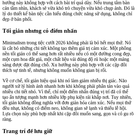
hướng này không hợp với cách bài trí quá dày. Nếu trung tâm bàn
cản tầm nhìn, khách sẽ vừa khó trò chuyện vừa khó chụp ảnh. Đó là
lý do thiết kế bàn tiệc cần hiểu đúng chức năng sử dụng, không chỉ
đẹp ở bản phối.
Tối giản nhưng có điểm nhấn
Minimalism trong tiệc cưới 2026 không phải là bỏ hết mọi thứ. Nó
là cắt bỏ những chi tiết không tạo thêm giá trị cảm xúc. Một phông
nền tối giản có thể sang hơn rất nhiều nếu có một đường cong đẹp,
một cụm hoa đắt giá, một chất liệu vải đúng độ rủ hoặc một mảng
sáng được đặt đúng chỗ. Xu hướng này phù hợp với các cặp đôi
thích sự tinh tế, nhưng không muốn không gian bị rối.
Về cơ chế, tối giản hiệu quả khi nó làm giảm nhiễu thị giác. Não
người xử lý hình ảnh nhanh hơn khi không phải phân tán vào quá
nhiều chi tiết nhỏ. Vì thế, chỉ một điểm nhấn đúng vị trí đã có thể
tạo ấn tượng mạnh hơn nhiều lớp phụ kiện rải khắp nơi. Tuy nhiên,
tối giản không đồng nghĩa với đơn giản hóa cảm xúc. Nếu mọi thứ
đều nhạt, không có điểm neo, không gian sẽ lạnh và thiếu lễ hội.
Lựa chọn này phù hợp nhất khi cặp đôi muốn sang, gọn và có gu rõ
ràng.
Trang trí để lưu giữ