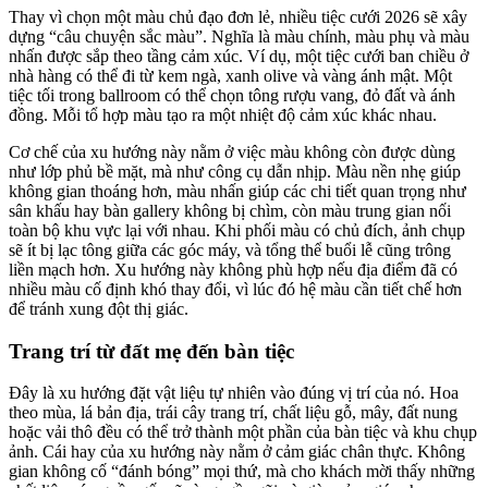
Thay vì chọn một màu chủ đạo đơn lẻ, nhiều tiệc cưới 2026 sẽ xây
dựng “câu chuyện sắc màu”. Nghĩa là màu chính, màu phụ và màu
nhấn được sắp theo tầng cảm xúc. Ví dụ, một tiệc cưới ban chiều ở
nhà hàng có thể đi từ kem ngà, xanh olive và vàng ánh mật. Một
tiệc tối trong ballroom có thể chọn tông rượu vang, đỏ đất và ánh
đồng. Mỗi tổ hợp màu tạo ra một nhiệt độ cảm xúc khác nhau.
Cơ chế của xu hướng này nằm ở việc màu không còn được dùng
như lớp phủ bề mặt, mà như công cụ dẫn nhịp. Màu nền nhẹ giúp
không gian thoáng hơn, màu nhấn giúp các chi tiết quan trọng như
sân khấu hay bàn gallery không bị chìm, còn màu trung gian nối
toàn bộ khu vực lại với nhau. Khi phối màu có chủ đích, ảnh chụp
sẽ ít bị lạc tông giữa các góc máy, và tổng thể buổi lễ cũng trông
liền mạch hơn. Xu hướng này không phù hợp nếu địa điểm đã có
nhiều màu cố định khó thay đổi, vì lúc đó hệ màu cần tiết chế hơn
để tránh xung đột thị giác.
Trang trí từ đất mẹ đến bàn tiệc
Đây là xu hướng đặt vật liệu tự nhiên vào đúng vị trí của nó. Hoa
theo mùa, lá bản địa, trái cây trang trí, chất liệu gỗ, mây, đất nung
hoặc vải thô đều có thể trở thành một phần của bàn tiệc và khu chụp
ảnh. Cái hay của xu hướng này nằm ở cảm giác chân thực. Không
gian không cố “đánh bóng” mọi thứ, mà cho khách mời thấy những