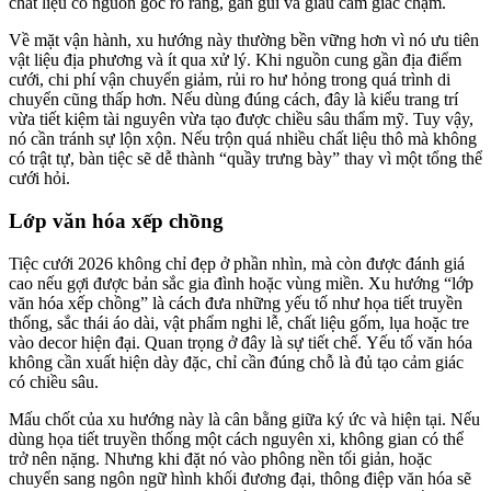
chất liệu có nguồn gốc rõ ràng, gần gũi và giàu cảm giác chạm.
Về mặt vận hành, xu hướng này thường bền vững hơn vì nó ưu tiên
vật liệu địa phương và ít qua xử lý. Khi nguồn cung gần địa điểm
cưới, chi phí vận chuyển giảm, rủi ro hư hỏng trong quá trình di
chuyển cũng thấp hơn. Nếu dùng đúng cách, đây là kiểu trang trí
vừa tiết kiệm tài nguyên vừa tạo được chiều sâu thẩm mỹ. Tuy vậy,
nó cần tránh sự lộn xộn. Nếu trộn quá nhiều chất liệu thô mà không
có trật tự, bàn tiệc sẽ dễ thành “quầy trưng bày” thay vì một tổng thể
cưới hỏi.
Lớp văn hóa xếp chồng
Tiệc cưới 2026 không chỉ đẹp ở phần nhìn, mà còn được đánh giá
cao nếu gợi được bản sắc gia đình hoặc vùng miền. Xu hướng “lớp
văn hóa xếp chồng” là cách đưa những yếu tố như họa tiết truyền
thống, sắc thái áo dài, vật phẩm nghi lễ, chất liệu gốm, lụa hoặc tre
vào decor hiện đại. Quan trọng ở đây là sự tiết chế. Yếu tố văn hóa
không cần xuất hiện dày đặc, chỉ cần đúng chỗ là đủ tạo cảm giác
có chiều sâu.
Mấu chốt của xu hướng này là cân bằng giữa ký ức và hiện tại. Nếu
dùng họa tiết truyền thống một cách nguyên xi, không gian có thể
trở nên nặng. Nhưng khi đặt nó vào phông nền tối giản, hoặc
chuyển sang ngôn ngữ hình khối đương đại, thông điệp văn hóa sẽ