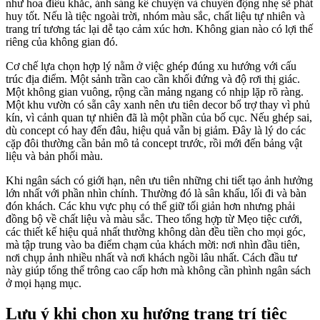
như hoa điêu khắc, ánh sáng kể chuyện và chuyển động nhẹ sẽ phát
huy tốt. Nếu là tiệc ngoài trời, nhóm màu sắc, chất liệu tự nhiên và
trang trí tương tác lại dễ tạo cảm xúc hơn. Không gian nào có lợi thế
riêng của không gian đó.
Cơ chế lựa chọn hợp lý nằm ở việc ghép đúng xu hướng với cấu
trúc địa điểm. Một sảnh trần cao cần khối đứng và độ rơi thị giác.
Một không gian vuông, rộng cần mảng ngang có nhịp lặp rõ ràng.
Một khu vườn có sẵn cây xanh nên ưu tiên decor bổ trợ thay vì phủ
kín, vì cảnh quan tự nhiên đã là một phần của bố cục. Nếu ghép sai,
dù concept có hay đến đâu, hiệu quả vẫn bị giảm. Đây là lý do các
cặp đôi thường cần bản mô tả concept trước, rồi mới đến bảng vật
liệu và bản phối màu.
Khi ngân sách có giới hạn, nên ưu tiên những chi tiết tạo ảnh hưởng
lớn nhất với phần nhìn chính. Thường đó là sân khấu, lối đi và bàn
đón khách. Các khu vực phụ có thể giữ tối giản hơn nhưng phải
đồng bộ về chất liệu và màu sắc. Theo tổng hợp từ Mẹo tiệc cưới,
các thiết kế hiệu quả nhất thường không dàn đều tiền cho mọi góc,
mà tập trung vào ba điểm chạm của khách mời: nơi nhìn đầu tiên,
nơi chụp ảnh nhiều nhất và nơi khách ngồi lâu nhất. Cách đầu tư
này giúp tổng thể trông cao cấp hơn mà không cần phình ngân sách
ở mọi hạng mục.
Lưu ý khi chọn xu hướng trang trí tiệc