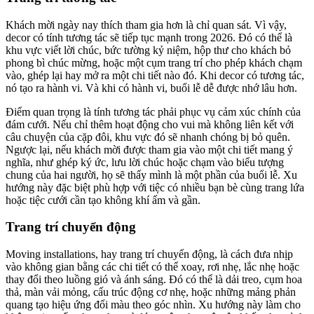
Khách mời ngày nay thích tham gia hơn là chỉ quan sát. Vì vậy,
decor có tính tương tác sẽ tiếp tục mạnh trong 2026. Đó có thể là
khu vực viết lời chúc, bức tường kỷ niệm, hộp thư cho khách bỏ
phong bì chúc mừng, hoặc một cụm trang trí cho phép khách chạm
vào, ghép lại hay mở ra một chi tiết nào đó. Khi decor có tương tác,
nó tạo ra hành vi. Và khi có hành vi, buổi lễ dễ được nhớ lâu hơn.
Điểm quan trọng là tính tương tác phải phục vụ cảm xúc chính của
đám cưới. Nếu chỉ thêm hoạt động cho vui mà không liên kết với
câu chuyện của cặp đôi, khu vực đó sẽ nhanh chóng bị bỏ quên.
Ngược lại, nếu khách mời được tham gia vào một chi tiết mang ý
nghĩa, như ghép ký ức, lưu lời chúc hoặc chạm vào biểu tượng
chung của hai người, họ sẽ thấy mình là một phần của buổi lễ. Xu
hướng này đặc biệt phù hợp với tiệc có nhiều bạn bè cùng trang lứa
hoặc tiệc cưới cần tạo không khí ấm và gần.
Trang trí chuyển động
Moving installations, hay trang trí chuyển động, là cách đưa nhịp
vào không gian bằng các chi tiết có thể xoay, rơi nhẹ, lắc nhẹ hoặc
thay đổi theo luồng gió và ánh sáng. Đó có thể là dải treo, cụm hoa
thả, màn vải mỏng, cấu trúc động cơ nhẹ, hoặc những mảng phản
quang tạo hiệu ứng đổi màu theo góc nhìn. Xu hướng này làm cho