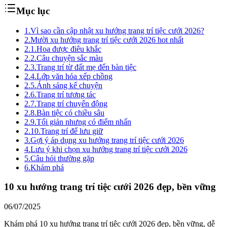
Mục lục
1.
Vì sao cần cập nhật xu hướng trang trí tiệc cưới 2026?
2.
Mười xu hướng trang trí tiệc cưới 2026 hot nhất
2.1.
Hoa được điêu khắc
2.2.
Câu chuyện sắc màu
2.3.
Trang trí từ đất mẹ đến bàn tiệc
2.4.
Lớp văn hóa xếp chồng
2.5.
Ánh sáng kể chuyện
2.6.
Trang trí tương tác
2.7.
Trang trí chuyển động
2.8.
Bàn tiệc có chiều sâu
2.9.
Tối giản nhưng có điểm nhấn
2.10.
Trang trí để lưu giữ
3.
Gợi ý áp dụng xu hướng trang trí tiệc cưới 2026
4.
Lưu ý khi chọn xu hướng trang trí tiệc cưới 2026
5.
Câu hỏi thường gặp
6.
Khám phá
10 xu hướng trang trí tiệc cưới 2026 đẹp, bền vững
06/07/2025
Khám phá 10 xu hướng trang trí tiệc cưới 2026 đẹp, bền vững, dễ