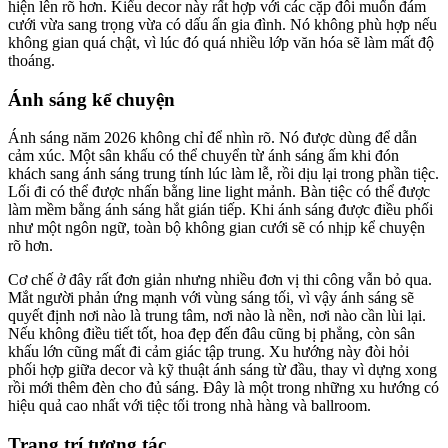
hiện lên rõ hơn. Kiểu decor này rất hợp với các cặp đôi muốn đám
cưới vừa sang trọng vừa có dấu ấn gia đình. Nó không phù hợp nếu
không gian quá chật, vì lúc đó quá nhiều lớp văn hóa sẽ làm mất độ
thoáng.
Ánh sáng kể chuyện
Ánh sáng năm 2026 không chỉ để nhìn rõ. Nó được dùng để dẫn
cảm xúc. Một sân khấu có thể chuyển từ ánh sáng ấm khi đón
khách sang ánh sáng trung tính lúc làm lễ, rồi dịu lại trong phần tiệc.
Lối đi có thể được nhấn bằng line light mảnh. Bàn tiệc có thể được
làm mềm bằng ánh sáng hắt gián tiếp. Khi ánh sáng được điều phối
như một ngôn ngữ, toàn bộ không gian cưới sẽ có nhịp kể chuyện
rõ hơn.
Cơ chế ở đây rất đơn giản nhưng nhiều đơn vị thi công vẫn bỏ qua.
Mắt người phản ứng mạnh với vùng sáng tối, vì vậy ánh sáng sẽ
quyết định nơi nào là trung tâm, nơi nào là nền, nơi nào cần lùi lại.
Nếu không điều tiết tốt, hoa đẹp đến đâu cũng bị phẳng, còn sân
khấu lớn cũng mất đi cảm giác tập trung. Xu hướng này đòi hỏi
phối hợp giữa decor và kỹ thuật ánh sáng từ đầu, thay vì dựng xong
rồi mới thêm đèn cho đủ sáng. Đây là một trong những xu hướng có
hiệu quả cao nhất với tiệc tối trong nhà hàng và ballroom.
Trang trí tương tác