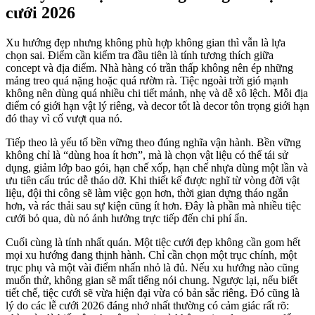
cưới 2026
Xu hướng đẹp nhưng không phù hợp không gian thì vẫn là lựa
chọn sai. Điểm cần kiểm tra đầu tiên là tính tương thích giữa
concept và địa điểm. Nhà hàng có trần thấp không nên ép những
mảng treo quá nặng hoặc quá rườm rà. Tiệc ngoài trời gió mạnh
không nên dùng quá nhiều chi tiết mảnh, nhẹ và dễ xô lệch. Mỗi địa
điểm có giới hạn vật lý riêng, và decor tốt là decor tôn trọng giới hạn
đó thay vì cố vượt qua nó.
Tiếp theo là yếu tố bền vững theo đúng nghĩa vận hành. Bền vững
không chỉ là “dùng hoa ít hơn”, mà là chọn vật liệu có thể tái sử
dụng, giảm lớp bao gói, hạn chế xốp, hạn chế nhựa dùng một lần và
ưu tiên cấu trúc dễ tháo dỡ. Khi thiết kế được nghĩ từ vòng đời vật
liệu, đội thi công sẽ làm việc gọn hơn, thời gian dựng tháo ngắn
hơn, và rác thải sau sự kiện cũng ít hơn. Đây là phần mà nhiều tiệc
cưới bỏ qua, dù nó ảnh hưởng trực tiếp đến chi phí ẩn.
Cuối cùng là tính nhất quán. Một tiệc cưới đẹp không cần gom hết
mọi xu hướng đang thịnh hành. Chỉ cần chọn một trục chính, một
trục phụ và một vài điểm nhấn nhỏ là đủ. Nếu xu hướng nào cũng
muốn thử, không gian sẽ mất tiếng nói chung. Ngược lại, nếu biết
tiết chế, tiệc cưới sẽ vừa hiện đại vừa có bản sắc riêng. Đó cũng là
lý do các lễ cưới 2026 đáng nhớ nhất thường có cảm giác rất rõ: