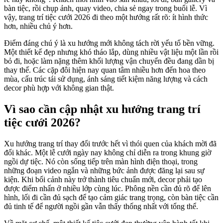
bàn tiệc, rồi chụp ảnh, quay video, chia sẻ ngay trong buổi lễ. Vì
vậy, trang trí tiệc cưới 2026 đi theo một hướng rất rõ: ít hình thức
hơn, nhiều chủ ý hơn.
Điểm đáng chú ý là xu hướng mới không tách rời yếu tố bền vững.
Một thiết kế đẹp nhưng khó tháo lắp, dùng nhiều vật liệu một lần rồi
bỏ đi, hoặc làm nặng thêm khối lượng vận chuyển đều đang dần bị
thay thế. Các cặp đôi hiện nay quan tâm nhiều hơn đến hoa theo
mùa, cấu trúc tái sử dụng, ánh sáng tiết kiệm năng lượng và cách
decor phù hợp với không gian thật.
Vì sao cần cập nhật xu hướng trang trí
tiệc cưới 2026?
Xu hướng trang trí thay đổi trước hết vì thói quen của khách mời đã
đổi khác. Một lễ cưới ngày nay không chỉ diễn ra trong khung giờ
ngồi dự tiệc. Nó còn sống tiếp trên màn hình điện thoại, trong
những đoạn video ngắn và những bức ảnh được đăng lại sau sự
kiện. Khi bối cảnh này trở thành tiêu chuẩn mới, decor phải tạo
được điểm nhấn ở nhiều lớp cùng lúc. Phông nền cần đủ rõ để lên
hình, lối đi cần đủ sạch để tạo cảm giác trang trọng, còn bàn tiệc cần
đủ tinh tế để người ngồi gần vẫn thấy thống nhất với tổng thể.