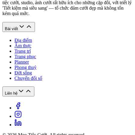
tiệc cưới, studio, ảnh cưới rất hữu ích cho những cặp đôi, với triết lý
'Tiết kiệm mà siêu sang' — tổ chức đám cưới đẹp mà không tốn
kém quá mức.
Bài viết
Địa điểm
Ẩm thực
Trang trí
Trang phục
Planner
Phong thuỷ
Đời sống
Chuyển đổi số
Liên hệ
© 2026 Mẹo Tiệc Cưới. All rights reserved.