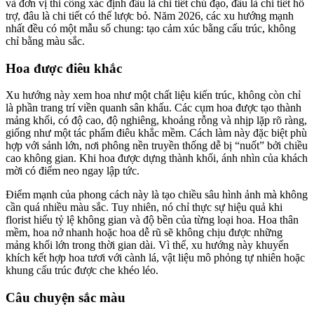
và đơn vị thi công xác định đâu là chi tiết chủ đạo, đâu là chi tiết hỗ
trợ, đâu là chi tiết có thể lược bỏ. Năm 2026, các xu hướng mạnh
nhất đều có một mẫu số chung: tạo cảm xúc bằng cấu trúc, không
chỉ bằng màu sắc.
Hoa được điêu khắc
Xu hướng này xem hoa như một chất liệu kiến trúc, không còn chỉ
là phần trang trí viền quanh sân khấu. Các cụm hoa được tạo thành
mảng khối, có độ cao, độ nghiêng, khoảng rỗng và nhịp lặp rõ ràng,
giống như một tác phẩm điêu khắc mềm. Cách làm này đặc biệt phù
hợp với sảnh lớn, nơi phông nền truyền thống dễ bị “nuốt” bởi chiều
cao không gian. Khi hoa được dựng thành khối, ánh nhìn của khách
mời có điểm neo ngay lập tức.
Điểm mạnh của phong cách này là tạo chiều sâu hình ảnh mà không
cần quá nhiều màu sắc. Tuy nhiên, nó chỉ thực sự hiệu quả khi
florist hiểu tỷ lệ không gian và độ bền của từng loại hoa. Hoa thân
mềm, hoa nở nhanh hoặc hoa dễ rũ sẽ không chịu được những
mảng khối lớn trong thời gian dài. Vì thế, xu hướng này khuyến
khích kết hợp hoa tươi với cành lá, vật liệu mô phỏng tự nhiên hoặc
khung cấu trúc được che khéo léo.
Câu chuyện sắc màu