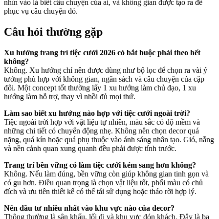
nhìn vào là biết câu chuyện của ai, và không gian được tạo ra để
phục vụ câu chuyện đó.
Câu hỏi thường gặp
Xu hướng trang trí tiệc cưới 2026 có bắt buộc phải theo hết
không?
Không. Xu hướng chỉ nên được dùng như bộ lọc để chọn ra vài ý
tưởng phù hợp với không gian, ngân sách và câu chuyện của cặp
đôi. Một concept tốt thường lấy 1 xu hướng làm chủ đạo, 1 xu
hướng làm hỗ trợ, thay vì nhồi đủ mọi thứ.
Làm sao biết xu hướng nào hợp với tiệc cưới ngoài trời?
Tiệc ngoài trời hợp với vật liệu tự nhiên, màu sắc có độ mềm và
những chi tiết có chuyển động nhẹ. Không nên chọn decor quá
nặng, quá kín hoặc quá phụ thuộc vào ánh sáng nhân tạo. Gió, nắng
và nền cảnh quan xung quanh đều phải được tính trước.
Trang trí bền vững có làm tiệc cưới kém sang hơn không?
Không. Nếu làm đúng, bền vững còn giúp không gian tinh gọn và
có gu hơn. Điều quan trọng là chọn vật liệu tốt, phối màu có chủ
đích và ưu tiên thiết kế có thể tái sử dụng hoặc tháo rời hợp lý.
Nên đầu tư nhiều nhất vào khu vực nào của decor?
Thông thường là sân khấu, lối đi và khu vực đón khách. Đây là ba