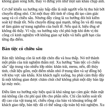
không gian sống hơn, thay vì đứng yên như một sân khấu chụp ảnh.
Cơ chế khiến xu hướng này hấp dẫn là mắt người vốn bị thu hút bởi
chuyển động nhỏ. Chỉ một thay đổi tinh tế cũng đủ tạo cảm giác
sang và có chiều sâu. Nhưng đây cũng là xu hướng đòi hỏi kiểm
soát kỹ thuật tốt. Nếu chuyển động quá mạnh, tiếng ồn và độ rung
sẽ làm giảm sự trang nghiêm của buổi lễ. Nếu quá ít, hiệu ứng sẽ
không đủ thấy. Vì vậy, xu hướng này chỉ phù hợp khi đơn vị thi
công có kinh nghiệm với không gian sự kiện và hiểu giới hạn của
từng địa điểm.
Bàn tiệc có chiều sâu
Bàn tiệc không còn là nơi đặt chén đĩa và hoa thấp. Nó trở thành
một phần của trải nghiệm thẩm mỹ. Xu hướng “bàn tiệc có chiều
sâu” tập trung vào nhiều lớp nhìn: khăn trải, menu, nến, đồ thủy
tinh, chất liệu gốm, một điểm nhấn nhỏ ở trung tâm và sự đồng bộ
với khu vực sân khấu. Khi khách ngồi xuống, họ phải cảm thấy đây
là một không gian được chăm chút chứ không phải một dãy bàn lặp
lại máy móc.
Điều làm xu hướng này hiệu quả là khả năng tạo cảm giác thân mật
mà không cần chi phí quá lớn cho phần nền. Chỉ cần kiểm soát tốt
độ cao của vật trang trí, chiều rộng của bàn và khoảng trống để
khách giao tiếp, bàn tiệc đã có thể nâng cấp toàn bộ trải nghiệm. Xu