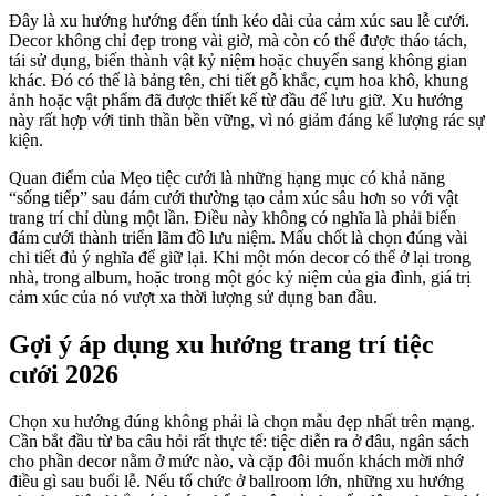
Đây là xu hướng hướng đến tính kéo dài của cảm xúc sau lễ cưới.
Decor không chỉ đẹp trong vài giờ, mà còn có thể được tháo tách,
tái sử dụng, biến thành vật kỷ niệm hoặc chuyển sang không gian
khác. Đó có thể là bảng tên, chi tiết gỗ khắc, cụm hoa khô, khung
ảnh hoặc vật phẩm đã được thiết kế từ đầu để lưu giữ. Xu hướng
này rất hợp với tinh thần bền vững, vì nó giảm đáng kể lượng rác sự
kiện.
Quan điểm của Mẹo tiệc cưới là những hạng mục có khả năng
“sống tiếp” sau đám cưới thường tạo cảm xúc sâu hơn so với vật
trang trí chỉ dùng một lần. Điều này không có nghĩa là phải biến
đám cưới thành triển lãm đồ lưu niệm. Mấu chốt là chọn đúng vài
chi tiết đủ ý nghĩa để giữ lại. Khi một món decor có thể ở lại trong
nhà, trong album, hoặc trong một góc kỷ niệm của gia đình, giá trị
cảm xúc của nó vượt xa thời lượng sử dụng ban đầu.
Gợi ý áp dụng xu hướng trang trí tiệc
cưới 2026
Chọn xu hướng đúng không phải là chọn mẫu đẹp nhất trên mạng.
Cần bắt đầu từ ba câu hỏi rất thực tế: tiệc diễn ra ở đâu, ngân sách
cho phần decor nằm ở mức nào, và cặp đôi muốn khách mời nhớ
điều gì sau buổi lễ. Nếu tổ chức ở ballroom lớn, những xu hướng