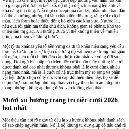
Về mặt cơ chế, một thiết kế tiệc cưới đẹp thường vận hành tốt khi
nó giải quyết được ba biến số: độ nhận diện, khả năng lên ảnh và
khả năng thi công. Nếu một concept quá cầu kỳ, phần nhìn ban đầu
có thể ấn tượng nhưng lại làm chậm tiến độ dựng, tăng rủi ro lệch
màu, lệch form hoặc thiếu đồng bộ giữa các khu vực. Ngược lại,
nếu quá tối giản mà thiếu chủ đích, không gian sẽ phẳng, khó tạo
chiều sâu thị giác. Xu hướng 2026 vì thế không thiên về “nhiều
hơn”, mà thiên về “đúng hơn”.
Một lý do khác là yếu tố bền vững đã đi từ khẩu hiệu sang yêu cầu
thực tế. Cưới hỏi là sự kiện có cường độ vật liệu cao trong thời gian
rất ngắn, nên mỗi chi tiết đều cần được cân nhắc về vòng đời sử
dụng. Đội ngũ biên tập của Mẹo tiệc cưới nhận thấy những lễ cưới
được đánh giá cao nhất thường không phải là lễ cưới dùng nhiều
hạng mục nhất, mà là lễ cưới có hệ trục thẩm mỹ rõ ràng và phần
vật liệu được chọn có lý do. Khi cặp đôi hiểu điều này, họ sẽ dễ
chọn được xu hướng phù hợp thay vì chạy theo hình ảnh đẹp trên
mạng nhưng không áp dụng được vào không gian thật.
Mười xu hướng trang trí tiệc cưới 2026
hot nhất
Một điều cần nói rõ ngay từ đầu là xu hướng không phải danh sách
để sao chép nguyên mẫu. Nó là bộ khung tư duy giúp cô dâu chú rể