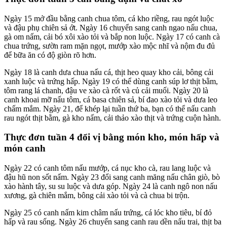
Ngày 15 mở đầu bằng canh chua tôm, cá kho riềng, rau ngót luộc
và đậu phụ chiên sả ớt. Ngày 16 chuyển sang canh ngao nấu chua,
gà om nấm, cải bó xôi xào tỏi và bắp non luộc. Ngày 17 có canh cà
chua trứng, sườn ram mặn ngọt, mướp xào mộc nhĩ và nộm đu đủ
để bữa ăn có độ giòn rõ hơn.
Ngày 18 là canh dưa chua nấu cá, thịt heo quay kho cải, bông cải
xanh luộc và trứng hấp. Ngày 19 có thể dùng canh súp lơ thịt bằm,
tôm rang lá chanh, đậu ve xào cà rốt và củ cải muối. Ngày 20 là
canh khoai mỡ nấu tôm, cá basa chiên sả, bí đao xào tỏi và dưa leo
chấm mắm. Ngày 21, để khép lại tuần thứ ba, bạn có thể nấu canh
rau ngót thịt bằm, gà kho nấm, cải thảo xào thịt và trứng cuộn hành.
Thực đơn tuần 4 đổi vị bằng món kho, món hấp và
món canh
Ngày 22 có canh tôm nấu mướp, cá nục kho cà, rau lang luộc và
đậu hũ non sốt nấm. Ngày 23 đổi sang canh măng nấu chân giò, bò
xào hành tây, su su luộc và dưa góp. Ngày 24 là canh ngô non nấu
xương, gà chiên mắm, bông cải xào tỏi và cà chua bi trộn.
Ngày 25 có canh nấm kim châm nấu trứng, cá lóc kho tiêu, bí đỏ
hấp và rau sống. Ngày 26 chuyển sang canh rau dền nấu trai, thịt ba