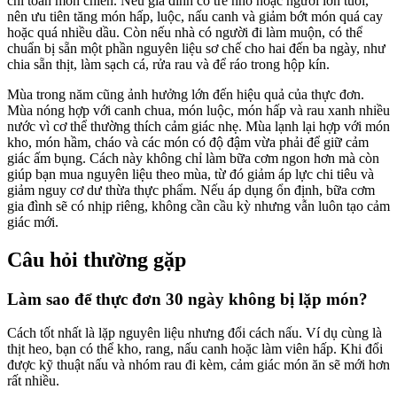
chỉ toàn món chiên. Nếu gia đình có trẻ nhỏ hoặc người lớn tuổi,
nên ưu tiên tăng món hấp, luộc, nấu canh và giảm bớt món quá cay
hoặc quá nhiều dầu. Còn nếu nhà có người đi làm muộn, có thể
chuẩn bị sẵn một phần nguyên liệu sơ chế cho hai đến ba ngày, như
chia sẵn thịt, làm sạch cá, rửa rau và để ráo trong hộp kín.
Mùa trong năm cũng ảnh hưởng lớn đến hiệu quả của thực đơn.
Mùa nóng hợp với canh chua, món luộc, món hấp và rau xanh nhiều
nước vì cơ thể thường thích cảm giác nhẹ. Mùa lạnh lại hợp với món
kho, món hầm, cháo và các món có độ đậm vừa phải để giữ cảm
giác ấm bụng. Cách này không chỉ làm bữa cơm ngon hơn mà còn
giúp bạn mua nguyên liệu theo mùa, từ đó giảm áp lực chi tiêu và
giảm nguy cơ dư thừa thực phẩm. Nếu áp dụng ổn định, bữa cơm
gia đình sẽ có nhịp riêng, không cần cầu kỳ nhưng vẫn luôn tạo cảm
giác mới.
Câu hỏi thường gặp
Làm sao để thực đơn 30 ngày không bị lặp món?
Cách tốt nhất là lặp nguyên liệu nhưng đổi cách nấu. Ví dụ cùng là
thịt heo, bạn có thể kho, rang, nấu canh hoặc làm viên hấp. Khi đổi
được kỹ thuật nấu và nhóm rau đi kèm, cảm giác món ăn sẽ mới hơn
rất nhiều.