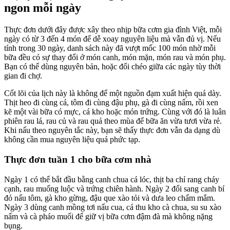
ngon mỗi ngày
Thực đơn dưới đây được xây theo nhịp bữa cơm gia đình Việt, mỗi
ngày có từ 3 đến 4 món để dễ xoay nguyên liệu mà vẫn đủ vị. Nếu
tính trong 30 ngày, danh sách này đã vượt mốc 100 món nhờ mỗi
bữa đều có sự thay đổi ở món canh, món mặn, món rau và món phụ.
Bạn có thể dùng nguyên bản, hoặc đổi chéo giữa các ngày tùy thời
gian đi chợ.
Cốt lõi của lịch này là không để một nguồn đạm xuất hiện quá dày.
Thịt heo đi cùng cá, tôm đi cùng đậu phụ, gà đi cùng nấm, rồi xen
kẽ một vài bữa có mực, cá kho hoặc món trứng. Cùng với đó là luân
phiên rau lá, rau củ và rau quả theo mùa để bữa ăn vừa tươi vừa rẻ.
Khi nấu theo nguyên tắc này, bạn sẽ thấy thực đơn vẫn đa dạng dù
không cần mua nguyên liệu quá phức tạp.
Thực đơn tuần 1 cho bữa cơm nhà
Ngày 1 có thể bắt đầu bằng canh chua cá lóc, thịt ba chỉ rang cháy
cạnh, rau muống luộc và trứng chiên hành. Ngày 2 đổi sang canh bí
đỏ nấu tôm, gà kho gừng, đậu que xào tỏi và dưa leo chấm mắm.
Ngày 3 dùng canh mồng tơi nấu cua, cá thu kho cà chua, su su xào
nấm và cà pháo muối để giữ vị bữa cơm đậm đà mà không nặng
bụng.