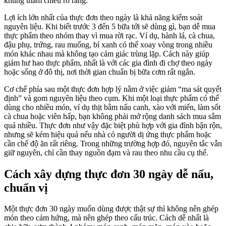
khung tham chiếu rõ ràng.
Lợi ích lớn nhất của thực đơn theo ngày là khả năng kiểm soát
nguyên liệu. Khi biết trước 3 đến 5 bữa tới sẽ dùng gì, bạn dễ mua
thực phẩm theo nhóm thay vì mua rời rạc. Ví dụ, hành lá, cà chua,
đậu phụ, trứng, rau muống, bí xanh có thể xoay vòng trong nhiều
món khác nhau mà không tạo cảm giác trùng lặp. Cách này giúp
giảm hư hao thực phẩm, nhất là với các gia đình đi chợ theo ngày
hoặc sống ở đô thị, nơi thời gian chuẩn bị bữa cơm rất ngắn.
Cơ chế phía sau một thực đơn hợp lý nằm ở việc giảm “ma sát quyết
định” và gom nguyên liệu theo cụm. Khi một loại thực phẩm có thể
dùng cho nhiều món, ví dụ thịt bằm nấu canh, xào với miến, làm sốt
cà chua hoặc viên hấp, bạn không phải mở rộng danh sách mua sắm
quá nhiều. Thực đơn như vậy đặc biệt phù hợp với gia đình bận rộn,
nhưng sẽ kém hiệu quả nếu nhà có người dị ứng thực phẩm hoặc
cần chế độ ăn rất riêng. Trong những trường hợp đó, nguyên tắc vẫn
giữ nguyên, chỉ cần thay nguồn đạm và rau theo nhu cầu cụ thể.
Cách xây dựng thực đơn 30 ngày dễ nấu,
chuẩn vị
Một thực đơn 30 ngày muốn dùng được thật sự thì không nên ghép
món theo cảm hứng, mà nên ghép theo cấu trúc. Cách dễ nhất là