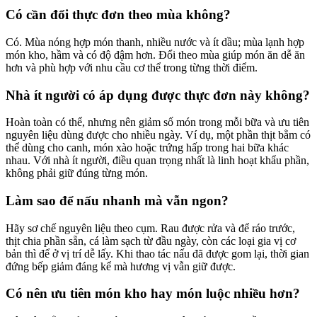
Có cần đổi thực đơn theo mùa không?
Có. Mùa nóng hợp món thanh, nhiều nước và ít dầu; mùa lạnh hợp
món kho, hầm và có độ đậm hơn. Đổi theo mùa giúp món ăn dễ ăn
hơn và phù hợp với nhu cầu cơ thể trong từng thời điểm.
Nhà ít người có áp dụng được thực đơn này không?
Hoàn toàn có thể, nhưng nên giảm số món trong mỗi bữa và ưu tiên
nguyên liệu dùng được cho nhiều ngày. Ví dụ, một phần thịt bằm có
thể dùng cho canh, món xào hoặc trứng hấp trong hai bữa khác
nhau. Với nhà ít người, điều quan trọng nhất là linh hoạt khẩu phần,
không phải giữ đúng từng món.
Làm sao để nấu nhanh mà vẫn ngon?
Hãy sơ chế nguyên liệu theo cụm. Rau được rửa và để ráo trước,
thịt chia phần sẵn, cá làm sạch từ đầu ngày, còn các loại gia vị cơ
bản thì để ở vị trí dễ lấy. Khi thao tác nấu đã được gom lại, thời gian
đứng bếp giảm đáng kể mà hương vị vẫn giữ được.
Có nên ưu tiên món kho hay món luộc nhiều hơn?