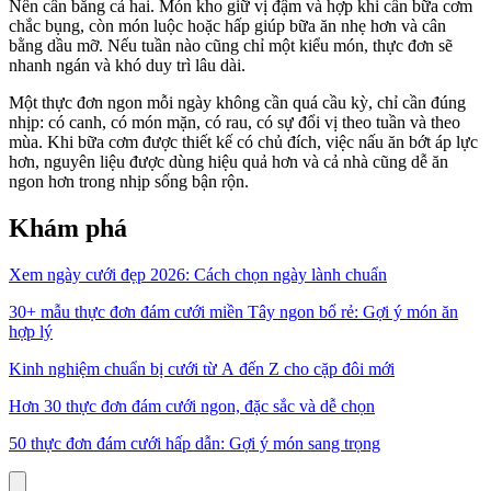
Nên cân bằng cả hai. Món kho giữ vị đậm và hợp khi cần bữa cơm
chắc bụng, còn món luộc hoặc hấp giúp bữa ăn nhẹ hơn và cân
bằng dầu mỡ. Nếu tuần nào cũng chỉ một kiểu món, thực đơn sẽ
nhanh ngán và khó duy trì lâu dài.
Một thực đơn ngon mỗi ngày không cần quá cầu kỳ, chỉ cần đúng
nhịp: có canh, có món mặn, có rau, có sự đổi vị theo tuần và theo
mùa. Khi bữa cơm được thiết kế có chủ đích, việc nấu ăn bớt áp lực
hơn, nguyên liệu được dùng hiệu quả hơn và cả nhà cũng dễ ăn
ngon hơn trong nhịp sống bận rộn.
Khám phá
Xem ngày cưới đẹp 2026: Cách chọn ngày lành chuẩn
30+ mẫu thực đơn đám cưới miền Tây ngon bổ rẻ: Gợi ý món ăn
hợp lý
Kinh nghiệm chuẩn bị cưới từ A đến Z cho cặp đôi mới
Hơn 30 thực đơn đám cưới ngon, đặc sắc và dễ chọn
50 thực đơn đám cưới hấp dẫn: Gợi ý món sang trọng