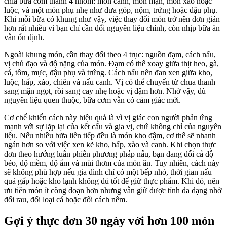
chia bữa cơm thành 4 nhóm: món canh, món mặn, món xào hoặc
luộc, và một món phụ nhẹ như dưa góp, nộm, trứng hoặc đậu phụ.
Khi mỗi bữa có khung như vậy, việc thay đổi món trở nên đơn giản
hơn rất nhiều vì bạn chỉ cần đổi nguyên liệu chính, còn nhịp bữa ăn
vẫn ổn định.
Ngoài khung món, cần thay đổi theo 4 trục: nguồn đạm, cách nấu,
vị chủ đạo và độ nặng của món. Đạm có thể xoay giữa thịt heo, gà,
cá, tôm, mực, đậu phụ và trứng. Cách nấu nên đan xen giữa kho,
luộc, hấp, xào, chiên và nấu canh. Vị có thể chuyển từ chua thanh
sang mặn ngọt, rồi sang cay nhẹ hoặc vị đậm hơn. Nhờ vậy, dù
nguyên liệu quen thuộc, bữa cơm vẫn có cảm giác mới.
Cơ chế khiến cách này hiệu quả là vì vị giác con người phản ứng
mạnh với sự lặp lại của kết cấu và gia vị, chứ không chỉ của nguyên
liệu. Nếu nhiều bữa liên tiếp đều là món kho đậm, cơ thể sẽ nhanh
ngán hơn so với việc xen kẽ kho, hấp, xào và canh. Khi chọn thực
đơn theo hướng luân phiên phương pháp nấu, bạn đang đổi cả độ
béo, độ mềm, độ ẩm và mùi thơm của món ăn. Tuy nhiên, cách này
sẽ không phù hợp nếu gia đình chỉ có một bếp nhỏ, thời gian nấu
quá gấp hoặc kho lạnh không đủ tốt để giữ thực phẩm. Khi đó, nên
ưu tiên món ít công đoạn hơn nhưng vẫn giữ được tính đa dạng nhờ
đổi rau, đổi loại cá hoặc đổi cách nêm.
Gợi ý thực đơn 30 ngày với hơn 100 món