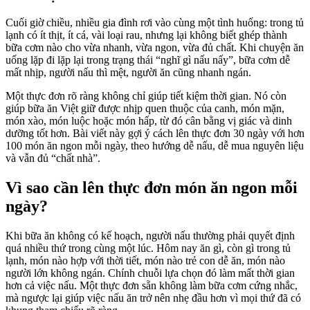
Cuối giờ chiều, nhiều gia đình rơi vào cùng một tình huống: trong tủ
lạnh có ít thịt, ít cá, vài loại rau, nhưng lại không biết ghép thành
bữa cơm nào cho vừa nhanh, vừa ngon, vừa đủ chất. Khi chuyện ăn
uống lặp đi lặp lại trong trạng thái “nghĩ gì nấu nấy”, bữa cơm dễ
mất nhịp, người nấu thì mệt, người ăn cũng nhanh ngán.
Một thực đơn rõ ràng không chỉ giúp tiết kiệm thời gian. Nó còn
giúp bữa ăn Việt giữ được nhịp quen thuộc của canh, món mặn,
món xào, món luộc hoặc món hấp, từ đó cân bằng vị giác và dinh
dưỡng tốt hơn. Bài viết này gợi ý cách lên thực đơn 30 ngày với hơn
100 món ăn ngon mỗi ngày, theo hướng dễ nấu, dễ mua nguyên liệu
và vẫn đủ “chất nhà”.
Vì sao cần lên thực đơn món ăn ngon mỗi
ngày?
Khi bữa ăn không có kế hoạch, người nấu thường phải quyết định
quá nhiều thứ trong cùng một lúc. Hôm nay ăn gì, còn gì trong tủ
lạnh, món nào hợp với thời tiết, món nào trẻ con dễ ăn, món nào
người lớn không ngán. Chính chuỗi lựa chọn đó làm mất thời gian
hơn cả việc nấu. Một thực đơn sẵn không làm bữa cơm cứng nhắc,
mà ngược lại giúp việc nấu ăn trở nên nhẹ đầu hơn vì mọi thứ đã có