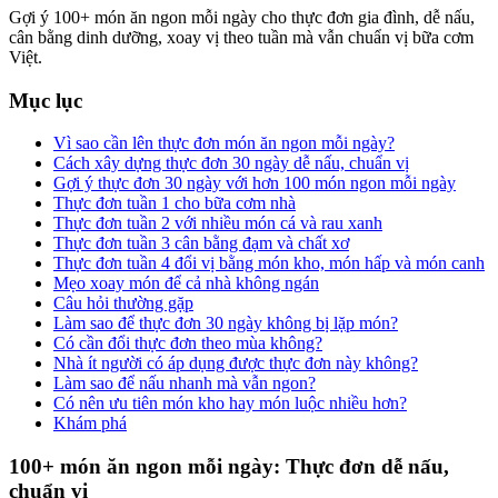
Gợi ý 100+ món ăn ngon mỗi ngày cho thực đơn gia đình, dễ nấu,
cân bằng dinh dưỡng, xoay vị theo tuần mà vẫn chuẩn vị bữa cơm
Việt.
Mục lục
Vì sao cần lên thực đơn món ăn ngon mỗi ngày?
Cách xây dựng thực đơn 30 ngày dễ nấu, chuẩn vị
Gợi ý thực đơn 30 ngày với hơn 100 món ngon mỗi ngày
Thực đơn tuần 1 cho bữa cơm nhà
Thực đơn tuần 2 với nhiều món cá và rau xanh
Thực đơn tuần 3 cân bằng đạm và chất xơ
Thực đơn tuần 4 đổi vị bằng món kho, món hấp và món canh
Mẹo xoay món để cả nhà không ngán
Câu hỏi thường gặp
Làm sao để thực đơn 30 ngày không bị lặp món?
Có cần đổi thực đơn theo mùa không?
Nhà ít người có áp dụng được thực đơn này không?
Làm sao để nấu nhanh mà vẫn ngon?
Có nên ưu tiên món kho hay món luộc nhiều hơn?
Khám phá
100+ món ăn ngon mỗi ngày: Thực đơn dễ nấu,
chuẩn vị