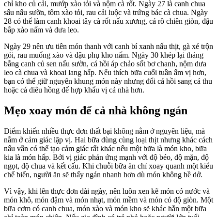
chỉ kho củ cải, mướp xào tỏi và nộm cà rốt. Ngày 27 là canh chua
sấu nấu sườn, tôm xào tỏi, rau cải luộc và trứng bác cà chua. Ngày
28 có thể làm canh khoai tây cà rốt nấu xương, cá rô chiên giòn, đậu
bắp xào nấm và dưa leo.
Ngày 29 nên ưu tiên món thanh với canh bí xanh nấu thịt, gà xé trộn
gỏi, rau muống xào và đậu phụ kho nấm. Ngày 30 khép lại tháng
bằng canh củ sen nấu sườn, cá hồi áp chảo sốt bơ chanh, nộm dưa
leo cà chua và khoai lang hấp. Nếu thích bữa cuối tuần ấm vị hơn,
bạn có thể giữ nguyên khung món này nhưng đổi cá hồi sang cá thu
hoặc cá diêu hồng để hợp khẩu vị cả nhà hơn.
Mẹo xoay món để cả nhà không ngán
Điểm khiến nhiều thực đơn thất bại không nằm ở nguyên liệu, mà
nằm ở cảm giác lặp vị. Hai bữa dùng cùng loại thịt nhưng khác cách
nấu vẫn có thể tạo cảm giác rất khác nếu một bữa là món kho, bữa
kia là món hấp. Bởi vị giác phản ứng mạnh với độ béo, độ mặn, độ
ngọt, độ chua và kết cấu. Khi chuỗi bữa ăn chỉ xoay quanh một kiểu
chế biến, người ăn sẽ thấy ngán nhanh hơn dù món không hề dở.
Vì vậy, khi lên thực đơn dài ngày, nên luôn xen kẽ món có nước và
món khô, món đậm và món nhạt, món mềm và món có độ giòn. Một
bữa cơm có canh chua, món xào và món kho sẽ khác hẳn một bữa