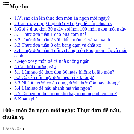
Mục lục
1.
Vì sao cần lên thực đơn món ăn ngon mỗi ngày?
2.
Cách xây dựng thực đơn 30 ngày dễ nấu, chuẩn vị
3.
Gợi ý thực đơn 30 ngày với hơn 100 món ngon mỗi ngày
3.1.
Thực đơn tuần 1 cho bữa cơm nhà
3.2.
Thực đơn tuần 2 với nhiều món cá và rau xanh
3.3.
Thực đơn tuần 3 cân bằng đạm và chất xơ
3.4.
Thực đơn tuần 4 đổi vị bằng món kho, món hấp và món
canh
4.
Mẹo xoay món để cả nhà không ngán
5.
Câu hỏi thường gặp
5.1.
Làm sao để thực đơn 30 ngày không bị lặp món?
5.2.
Có cần đổi thực đơn theo mùa không?
5.3.
Nhà ít người có áp dụng được thực đơn này không?
5.4.
Làm sao để nấu nhanh mà vẫn ngon?
5.5.
Có nên ưu tiên món kho hay món luộc nhiều hơn?
6.
Khám phá
100+ món ăn ngon mỗi ngày: Thực đơn dễ nấu,
chuẩn vị
17/07/2025