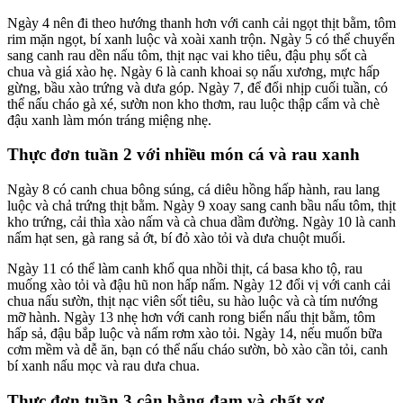
Ngày 4 nên đi theo hướng thanh hơn với canh cải ngọt thịt bằm, tôm
rim mặn ngọt, bí xanh luộc và xoài xanh trộn. Ngày 5 có thể chuyển
sang canh rau dền nấu tôm, thịt nạc vai kho tiêu, đậu phụ sốt cà
chua và giá xào hẹ. Ngày 6 là canh khoai sọ nấu xương, mực hấp
gừng, bầu xào trứng và dưa góp. Ngày 7, để đổi nhịp cuối tuần, có
thể nấu cháo gà xé, sườn non kho thơm, rau luộc thập cẩm và chè
đậu xanh làm món tráng miệng nhẹ.
Thực đơn tuần 2 với nhiều món cá và rau xanh
Ngày 8 có canh chua bông súng, cá diêu hồng hấp hành, rau lang
luộc và chả trứng thịt bằm. Ngày 9 xoay sang canh bầu nấu tôm, thịt
kho trứng, cải thìa xào nấm và cà chua dầm đường. Ngày 10 là canh
nấm hạt sen, gà rang sả ớt, bí đỏ xào tỏi và dưa chuột muối.
Ngày 11 có thể làm canh khổ qua nhồi thịt, cá basa kho tộ, rau
muống xào tỏi và đậu hũ non hấp nấm. Ngày 12 đổi vị với canh cải
chua nấu sườn, thịt nạc viên sốt tiêu, su hào luộc và cà tím nướng
mỡ hành. Ngày 13 nhẹ hơn với canh rong biển nấu thịt bằm, tôm
hấp sả, đậu bắp luộc và nấm rơm xào tỏi. Ngày 14, nếu muốn bữa
cơm mềm và dễ ăn, bạn có thể nấu cháo sườn, bò xào cần tỏi, canh
bí xanh nấu mọc và rau dưa chua.
Thực đơn tuần 3 cân bằng đạm và chất xơ