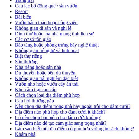
Trang trại
Câu lạc bộ đồng quê / sân vườn
Resort
Bãi biển
Vườn bách thảo hoặc công viên
Không gian di sản và nghi lễ
Dinh thự hoặc tòa nhà mang tính lịch sử
Các cơ sở tôn giáo
Bảo tàng hoặc phòng trưng bày nghệ thuật
Không gian riêng tư và linh hoạt
Biệt thự riêng
Sân thượng
Nhà riêng hoặc sân nhà
Du thuyền hoặc bến du thuyền
Không gian trải nghiệm đặc biệt
Vườn nho hoặc vườn cây ăn trái
Khu cắm trại cao cấp
Cách chọn loại địa điểm phù hợp
Câu hỏi thường gặp
Nên chọn địa điểm trong nhà hay ngoài trời cho đám cưới?
Địa điểm nào phù hợp cho đám cưới ít khách?
Có nên chọn bãi biển cho đám cưới không?
Địa điểm nào dễ tạo cảm giác sang trọng nhất?
Làm sao biết một địa điểm có phù hợp với ngân sách không?
Khám phá