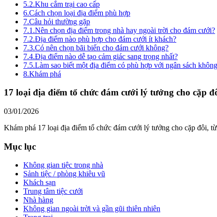
5.2.
Khu cắm trại cao cấp
6.
Cách chọn loại địa điểm phù hợp
7.
Câu hỏi thường gặp
7.1.
Nên chọn địa điểm trong nhà hay ngoài trời cho đám cưới?
7.2.
Địa điểm nào phù hợp cho đám cưới ít khách?
7.3.
Có nên chọn bãi biển cho đám cưới không?
7.4.
Địa điểm nào dễ tạo cảm giác sang trọng nhất?
7.5.
Làm sao biết một địa điểm có phù hợp với ngân sách khôn
8.
Khám phá
17 loại địa điểm tổ chức đám cưới lý tưởng cho cặp đ
03/01/2026
Khám phá 17 loại địa điểm tổ chức đám cưới lý tưởng cho cặp đôi, từ 
Mục lục
Không gian tiệc trong nhà
Sảnh tiệc / phòng khiêu vũ
Khách sạn
Trung tâm tiệc cưới
Nhà hàng
Không gian ngoài trời và gần gũi thiên nhiên