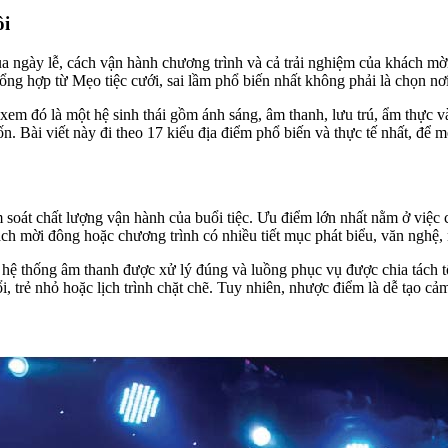
ôi
ủa ngày lễ, cách vận hành chương trình và cả trải nghiệm của khách m
ổng hợp từ Mẹo tiệc cưới, sai lầm phổ biến nhất không phải là chọn nơi
em đó là một hệ sinh thái gồm ánh sáng, âm thanh, lưu trú, ẩm thực và
Bài viết này đi theo 17 kiểu địa điểm phổ biến và thực tế nhất, để mỗ
 soát chất lượng vận hành của buổi tiệc. Ưu điểm lớn nhất nằm ở việc
ch mời đông hoặc chương trình có nhiều tiết mục phát biểu, văn nghệ, 
ệ thống âm thanh được xử lý đúng và luồng phục vụ được chia tách tốt, b
i, trẻ nhỏ hoặc lịch trình chặt chẽ. Tuy nhiên, nhược điểm là dễ tạo c