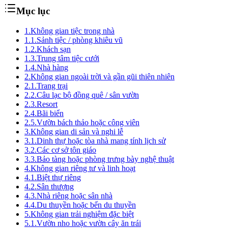
Mục lục
1.
Không gian tiệc trong nhà
1.1.
Sảnh tiệc / phòng khiêu vũ
1.2.
Khách sạn
1.3.
Trung tâm tiệc cưới
1.4.
Nhà hàng
2.
Không gian ngoài trời và gần gũi thiên nhiên
2.1.
Trang trại
2.2.
Câu lạc bộ đồng quê / sân vườn
2.3.
Resort
2.4.
Bãi biển
2.5.
Vườn bách thảo hoặc công viên
3.
Không gian di sản và nghi lễ
3.1.
Dinh thự hoặc tòa nhà mang tính lịch sử
3.2.
Các cơ sở tôn giáo
3.3.
Bảo tàng hoặc phòng trưng bày nghệ thuật
4.
Không gian riêng tư và linh hoạt
4.1.
Biệt thự riêng
4.2.
Sân thượng
4.3.
Nhà riêng hoặc sân nhà
4.4.
Du thuyền hoặc bến du thuyền
5.
Không gian trải nghiệm đặc biệt
5.1.
Vườn nho hoặc vườn cây ăn trái