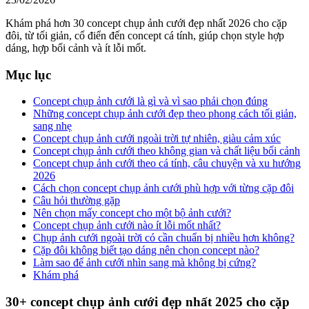
Khám phá hơn 30 concept chụp ảnh cưới đẹp nhất 2026 cho cặp
đôi, từ tối giản, cổ điển đến concept cá tính, giúp chọn style hợp
dáng, hợp bối cảnh và ít lỗi mốt.
Mục lục
Concept chụp ảnh cưới là gì và vì sao phải chọn đúng
Những concept chụp ảnh cưới đẹp theo phong cách tối giản,
sang nhẹ
Concept chụp ảnh cưới ngoài trời tự nhiên, giàu cảm xúc
Concept chụp ảnh cưới theo không gian và chất liệu bối cảnh
Concept chụp ảnh cưới theo cá tính, câu chuyện và xu hướng
2026
Cách chọn concept chụp ảnh cưới phù hợp với từng cặp đôi
Câu hỏi thường gặp
Nên chọn mấy concept cho một bộ ảnh cưới?
Concept chụp ảnh cưới nào ít lỗi mốt nhất?
Chụp ảnh cưới ngoài trời có cần chuẩn bị nhiều hơn không?
Cặp đôi không biết tạo dáng nên chọn concept nào?
Làm sao để ảnh cưới nhìn sang mà không bị cứng?
Khám phá
30+ concept chụp ảnh cưới đẹp nhất 2025 cho cặp