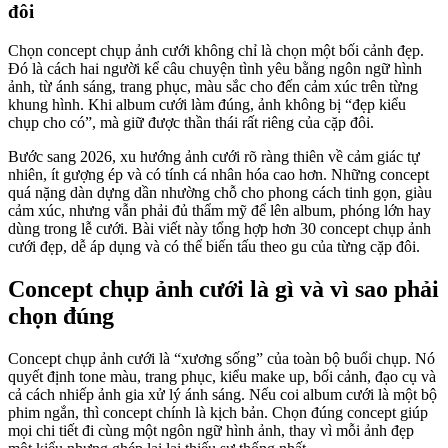
đôi
Chọn concept chụp ảnh cưới không chỉ là chọn một bối cảnh đẹp.
Đó là cách hai người kể câu chuyện tình yêu bằng ngôn ngữ hình
ảnh, từ ánh sáng, trang phục, màu sắc cho đến cảm xúc trên từng
khung hình. Khi album cưới làm đúng, ảnh không bị “đẹp kiểu
chụp cho có”, mà giữ được thần thái rất riêng của cặp đôi.
Bước sang 2026, xu hướng ảnh cưới rõ ràng thiên về cảm giác tự
nhiên, ít gượng ép và có tính cá nhân hóa cao hơn. Những concept
quá nặng dàn dựng dần nhường chỗ cho phong cách tinh gọn, giàu
cảm xúc, nhưng vẫn phải đủ thẩm mỹ để lên album, phóng lớn hay
dùng trong lễ cưới. Bài viết này tổng hợp hơn 30 concept chụp ảnh
cưới đẹp, dễ áp dụng và có thể biến tấu theo gu của từng cặp đôi.
Concept chụp ảnh cưới là gì và vì sao phải
chọn đúng
Concept chụp ảnh cưới là “xương sống” của toàn bộ buổi chụp. Nó
quyết định tone màu, trang phục, kiểu make up, bối cảnh, đạo cụ và
cả cách nhiếp ảnh gia xử lý ánh sáng. Nếu coi album cưới là một bộ
phim ngắn, thì concept chính là kịch bản. Chọn đúng concept giúp
mọi chi tiết đi cùng một ngôn ngữ hình ảnh, thay vì mỗi ảnh đẹp