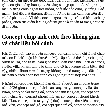
sớm cho cảm giác trong trẻo, giữa trưa thường khó kiểm soát và dễ
gắt, còn giờ hoàng hôn tạo viền sáng rất đẹp quanh tóc và gương
mặt. Nhưng chụp ngoài trời không phải lúc nào cũng lý tưởng. Gió
mạnh, thời tiết thất thường, đông người hoặc nền cảnh lộn xộn đều
có thể phá mood. Vì thế, concept ngoài trời đẹp cần có kế hoạch dự
phòng, chọn địa điểm ít xung đột thị giác và chuẩn bị trang phục dễ
di chuyển.
Concept chụp ảnh cưới theo không gian
và chất liệu bối cảnh
Khi đi sâu hơn vào chuyện concept, bối cảnh không chỉ là nơi chụp
mà còn là “chất liệu kể chuyện”. Một cặp đôi có thể chụp cùng một
outfit nhưng cho ra hai cảm giác hoàn toàn khác nhau nếu đặt trong
studio, villa, khách sạn, bảo tàng, phố cổ hay khung cảnh biển. Bởi
vậy, nhiều album cưới ấn tượng không nằm ở trang phục đắt tiền,
mà nằm ở cách chọn bối cảnh có ngôn ngữ phù hợp với nhau.
Những concept theo không gian đang rất được ưa chuộng trong
năm 2026 gồm concept khách sạn sang trọng, concept villa sân
vườn, concept cầu thang đá, concept hành lang dài, concept ban
công châu Âu, concept phòng ngủ ấm áp, concept phòng khách
kiểu Hàn, concept bảo tàng nghệ thuật, concept thư viện, concept
nhà kính, concept nhà gỗ, concept quán trà cổ, concept rooftop city