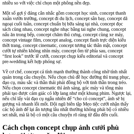
nhiều so với việc chỉ chọn một phông nền đẹp.
Một số gợi ý đáng cân nhắc gồm concept học sinh, concept thanh
xuân vườn trường, concept đi du lịch, concept sân bay, concept dã
ngoại cuối tuần, concept chuẩn bị bữa sáng tại nhà, concept đọc
sách cùng nhau, concept nghe nhạc bằng tai nghe chung, concept
nấu ăn trong bếp, concept chăm thú cưng, concept cùng xe máy,
concept vintage film, concept analog, concept flash trực diện kiểu
thời trang, concept cinematic, concept tương tác thân mật, concept
cười tự nhiên không nhìn máy, concept ôm từ phía sau, concept
“first look” trước lễ cưới, concept chụp kiểu editorial và concept
pre-wedding kết hợp phóng sự.
Về cơ chế, concept cá tính mạnh thường thành công nhờ tính nhất
quán trong câu chuyện. Nếu chọn chủ đề học đường thì trang phục,
đạo cụ, màu sắc và thần thái phải đồng bộ với tinh thần trong trẻo.
Nếu chọn concept cinematic thì ánh sáng, góc máy và tông màu
phải tạo được cảm giác có lớp lang như một khung phim. Ngược lại,
nếu chỉ lấy vài đạo cụ ngẫu nhiên để “cho có concept”, ảnh sẽ bị
gượng và nhanh lỗi mốt. Đội ngũ biên tập Mẹo tiệc cưới nhận thấy
các bộ ảnh để lại ấn tượng lâu nhất thường không phải bộ có nhiều
set nhất, mà là bộ có một câu chuyện rõ ràng từ đầu đến cuối.
Cách chọn concept chụp ảnh cưới phù