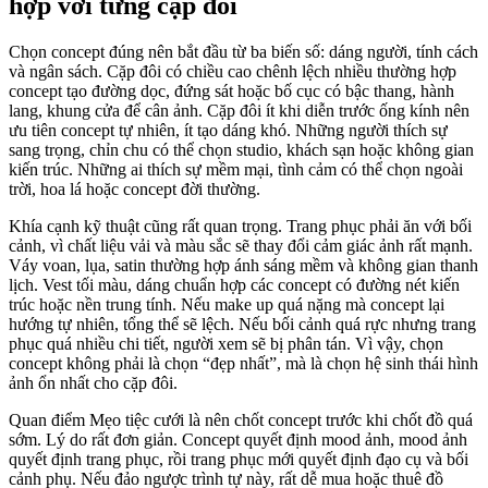
hợp với từng cặp đôi
Chọn concept đúng nên bắt đầu từ ba biến số: dáng người, tính cách
và ngân sách. Cặp đôi có chiều cao chênh lệch nhiều thường hợp
concept tạo đường dọc, đứng sát hoặc bố cục có bậc thang, hành
lang, khung cửa để cân ảnh. Cặp đôi ít khi diễn trước ống kính nên
ưu tiên concept tự nhiên, ít tạo dáng khó. Những người thích sự
sang trọng, chỉn chu có thể chọn studio, khách sạn hoặc không gian
kiến trúc. Những ai thích sự mềm mại, tình cảm có thể chọn ngoài
trời, hoa lá hoặc concept đời thường.
Khía cạnh kỹ thuật cũng rất quan trọng. Trang phục phải ăn với bối
cảnh, vì chất liệu vải và màu sắc sẽ thay đổi cảm giác ảnh rất mạnh.
Váy voan, lụa, satin thường hợp ánh sáng mềm và không gian thanh
lịch. Vest tối màu, dáng chuẩn hợp các concept có đường nét kiến
trúc hoặc nền trung tính. Nếu make up quá nặng mà concept lại
hướng tự nhiên, tổng thể sẽ lệch. Nếu bối cảnh quá rực nhưng trang
phục quá nhiều chi tiết, người xem sẽ bị phân tán. Vì vậy, chọn
concept không phải là chọn “đẹp nhất”, mà là chọn hệ sinh thái hình
ảnh ổn nhất cho cặp đôi.
Quan điểm Mẹo tiệc cưới là nên chốt concept trước khi chốt đồ quá
sớm. Lý do rất đơn giản. Concept quyết định mood ảnh, mood ảnh
quyết định trang phục, rồi trang phục mới quyết định đạo cụ và bối
cảnh phụ. Nếu đảo ngược trình tự này, rất dễ mua hoặc thuê đồ