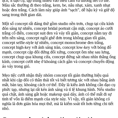
lịch, ít đạo cụ, tập trung nhiều vào biểu cảm và đường nét cơ thể.
Màu sắc thường đi theo trắng, kem, be, nâu nhạt, xám, xanh nhạt
hoặc đen trắng. Cách làm này giúp ảnh “sạch”, dễ hậu kỳ và giữ độ
sang trong thời gian dài.
Một số concept rất đáng thử gồm studio nền trơn, chụp tại cửa kính
đón sáng tự nhiên, concept bridal portrait cận mặt, concept áo cưới
trắng cổ điển, concept suit đen và váy tối giản, concept nắm tay đi
trên nền sáng, concept ngồi ghế đơn trong không gian tối giản,
concept selfie-style tự nhiên, concept monochrome đen trắng,
concept high-key với ánh sáng tràn, concept low-key với bóng đổ
mạnh, concept cặp đôi đứng đối xứng, concept ôm nhẹ sau lưng,
concept chụp qua khung cửa, concept đứng sát nhau nhìn thẳng ống
kính, concept cười nhẹ ở khoảng cách gần và concept chuyển động
áo váy trong gió.
Mẹo tiệc cưới nhận thấy nhóm concept tối giản thường hiệu quả
nhất khi cặp đôi có thần thái tốt và biết tương tác với nhau bằng ánh
mắt, bàn tay, khoảng cách cơ thể. Đây là kiểu ảnh không cần đạo cụ
phức tạp, nhưng lại rất kén ánh sáng và tỉ lệ khung hình. Nếu studio
quá chật, ánh sáng gắt hoặc makeup quá dày, ảnh có thể mất đi sự
tinh tế vốn là điểm mạnh của style này. Vì vậy, tối giản không có
nghĩa là đơn giản hóa mọi thứ, mà là kiểm soát tốt hơn từng chi tiết
nhỏ.