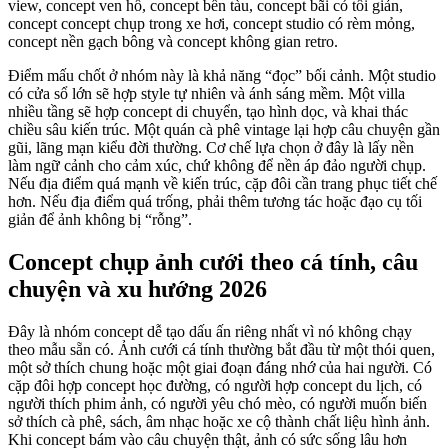
view, concept ven hồ, concept bến tàu, concept bãi cỏ tối giản,
concept concept chụp trong xe hơi, concept studio có rèm mỏng,
concept nền gạch bông và concept không gian retro.
Điểm mấu chốt ở nhóm này là khả năng “đọc” bối cảnh. Một studio
có cửa sổ lớn sẽ hợp style tự nhiên và ánh sáng mềm. Một villa
nhiều tầng sẽ hợp concept di chuyển, tạo hình dọc, và khai thác
chiều sâu kiến trúc. Một quán cà phê vintage lại hợp câu chuyện gần
gũi, lãng mạn kiểu đời thường. Cơ chế lựa chọn ở đây là lấy nền
làm ngữ cảnh cho cảm xúc, chứ không để nền áp đảo người chụp.
Nếu địa điểm quá mạnh về kiến trúc, cặp đôi cần trang phục tiết chế
hơn. Nếu địa điểm quá trống, phải thêm tương tác hoặc đạo cụ tối
giản để ảnh không bị “rỗng”.
Concept chụp ảnh cưới theo cá tính, câu
chuyện và xu hướng 2026
Đây là nhóm concept dễ tạo dấu ấn riêng nhất vì nó không chạy
theo mẫu sẵn có. Ảnh cưới cá tính thường bắt đầu từ một thói quen,
một sở thích chung hoặc một giai đoạn đáng nhớ của hai người. Có
cặp đôi hợp concept học đường, có người hợp concept du lịch, có
người thích phim ảnh, có người yêu chó mèo, có người muốn biến
sở thích cà phê, sách, âm nhạc hoặc xe cộ thành chất liệu hình ảnh.
Khi concept bám vào câu chuyện thật, ảnh có sức sống lâu hơn