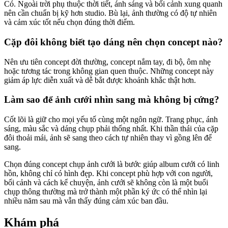
Có. Ngoài trời phụ thuộc thời tiết, ánh sáng và bối cảnh xung quanh
nên cần chuẩn bị kỹ hơn studio. Bù lại, ảnh thường có độ tự nhiên
và cảm xúc tốt nếu chọn đúng thời điểm.
Cặp đôi không biết tạo dáng nên chọn concept nào?
Nên ưu tiên concept đời thường, concept nắm tay, đi bộ, ôm nhẹ
hoặc tương tác trong không gian quen thuộc. Những concept này
giảm áp lực diễn xuất và dễ bắt được khoảnh khắc thật hơn.
Làm sao để ảnh cưới nhìn sang mà không bị cứng?
Cốt lõi là giữ cho mọi yếu tố cùng một ngôn ngữ. Trang phục, ánh
sáng, màu sắc và dáng chụp phải thống nhất. Khi thần thái của cặp
đôi thoải mái, ảnh sẽ sang theo cách tự nhiên thay vì gồng lên để
sang.
Chọn đúng concept chụp ảnh cưới là bước giúp album cưới có linh
hồn, không chỉ có hình đẹp. Khi concept phù hợp với con người,
bối cảnh và cách kể chuyện, ảnh cưới sẽ không còn là một buổi
chụp thông thường mà trở thành một phần ký ức có thể nhìn lại
nhiều năm sau mà vẫn thấy đúng cảm xúc ban đầu.
Khám phá