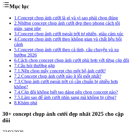
Mục lục
1.
Concept chụp ảnh cưới là gì và vì sao phải chọn đúng
2.
Những concept chụp ảnh cưới đẹp theo phong cách tối
giản, sang nhẹ
3.
Concept chụp ảnh cưới ngoài trời tự nhiên, giàu cảm xúc
4.
Concept chụp ảnh cưới theo không gian và chất liệu bối
cảnh
5.
Concept chụp ảnh cưới theo cá tính, câu chuyện và xu
hướng 2026
6.
Cách chọn concept chụp ảnh cưới phù hợp với từng cặp đôi
7.
Câu hỏi thường gặp
7.1.
Nên chọn mấy concept cho một bộ ảnh cưới?
7.2.
Concept chụp ảnh cưới nào ít lỗi mốt nhất?
7.3.
Chụp ảnh cưới ngoài trời có cần chuẩn bị nhiều hơn
không?
7.4.
Cặp đôi không biết tạo dáng nên chọn concept nào?
7.5.
Làm sao để ảnh cưới nhìn sang mà không bị cứng?
8.
Khám phá
30+ concept chụp ảnh cưới đẹp nhất 2025 cho cặp
đôi
23/02/2026