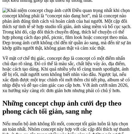
một kiểu nhưng ghép lại lại thiếu sự thống nhất.
Điều quan trọng nhất khi chọn
concept không phải là “concept nào đang hot”, mà là concept nào
phản ánh đúng tính cách và hoàn cảnh của hai người. Một cặp đôi
thích sự tinh tế sẽ hợp studio tối giản, ánh sáng mềm và bố cục sạch.
Trong khi đó, cặp đôi thích chuyển động, thích kể chuyện có thể
hợp phong cách dạo phố, picnic, film look hoặc concept theo mùa.
Đẹp trong ảnh cưới không chỉ đến từ quần áo sang, mà đến từ sự ăn
khớp giữa người thật, không gian thật và cảm xúc thật.
Về mặt cơ chế thị giác, concept đẹp là concept có một điểm nhấn
chủ đạo rõ ràng. Đó có thể là màu sắc, chất liệu váy áo, địa điểm,
hoặc cách tạo dáng. Khi quá nhiều yếu tố cùng tranh spotlight, ảnh
dễ bị rối, mắt người xem không biết nhìn vào đâu. Ngược lại, nếu
xác định được một trục chính rồi mới thêm chi tiết phụ, album sẽ có
nhịp điệu và dễ tạo cảm giác cao cấp hơn. Với ảnh cưới năm 2026,
xu hướng này càng rõ: đơn giản hơn nhưng phải có chủ ý hơn.
Những concept chụp ảnh cưới đẹp theo
phong cách tối giản, sang nhẹ
Nếu muốn bộ ảnh không lỗi mốt, concept tối giản luôn là lựa chọn
an toàn nhất. Nhóm concept này hợp với các cặp đôi thích sự thanh