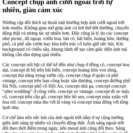
Concept chụp ảnh cưới ngoài trời tự
nhiên, giàu cảm xúc
Những cặp đôi thích sự thoải mái thường hợp ảnh cưới ngoài trời
hơn studio. Không gian mở giúp ảnh có hơi thở đời thường, chuyển
động thật và tương tác tự nhiên hơn. Đây cũng là lý do các concept
như picnic, dã ngoại, vườn hoa, bãi cỏ, bãi biển, hoàng hôn, đường
phố, cà phê sân vườn hay khu kiến trúc cổ luôn giữ sức hút. Khi
background có chiều sâu, khung hình dễ tạo cảm giác điện ảnh mà
không cần dàn dựng quá nhiều.
Các concept nổi bật có thể kể đến như chụp ở đồng cỏ, concept hoa
dại, concept đi bộ trên bãi biển, concept hoàng hôn ven sông,
concept thả dáng trong vườn cây, concept chụp ở quán cà phê
vintage, concept trên ban công hoặc sân thượng, concept đường phố
Hà Nội, concept phố cổ Hội An, concept nhà ga, concept concept
“after wedding” ở công viên, concept xe vintage, concept đi xe máy
cổ, concept trên cầu gỗ, concept bên hồ sen, concept mùa xuân với
hoa nở, concept mùa thu với lá vàng và concept mùa đông với tông
lạnh nhẹ.
Cơ chế làm nên sức hút của ảnh ngoài trời nằm ở sự cộng hưởng
giữa ánh sáng tự nhiên và chuyển động thật. Ánh sáng ngoài trời
đổi theo thời điểm trong ngày, nên mood ảnh cũng đổi theo. Sáng