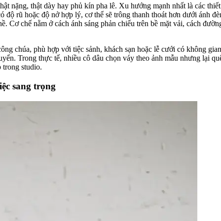
ật nặng, thật dày hay phủ kín pha lê. Xu hướng mạnh nhất là các thiết
 độ rũ hoặc độ nở hợp lý, cơ thể sẽ trông thanh thoát hơn dưới ánh đè
 nề. Cơ chế nằm ở cách ánh sáng phản chiếu trên bề mặt vải, cách đường
ông chúa, phù hợp với tiệc sảnh, khách sạn hoặc lễ cưới có không gia
chuyển. Trong thực tế, nhiều cô dâu chọn váy theo ảnh mẫu nhưng lại q
 trong studio.
iệc sang trọng