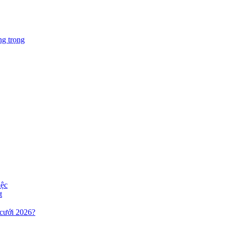
ng trọng
iệc
t
 cưới 2026?