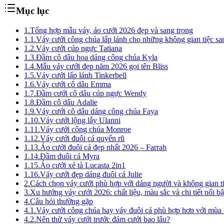
Mục lục
1.
Tổng hợp mẫu váy, áo cưới 2026 đẹp và sang trọng
1.1.
Váy cưới công chúa lấp lánh cho những không gian tiệc sa
1.2.
Váy cưới cúp ngực Tatiana
1.3.
Đầm cô dâu hoa dáng công chúa Kyla
1.4.
Mẫu váy cưới đẹp năm 2026 gọi tên Bliss
1.5.
Váy cưới lấp lánh Tinkerbell
1.6.
Váy cưới cô dâu Emma
1.7.
Đầm cưới cô dâu cúp ngực Wendy
1.8.
Đầm cô dâu Adalie
1.9.
Váy cưới cô dâu dáng công chúa Faya
1.10.
Váy cưới lộng lẫy Ulanni
1.11.
Váy cưới công chúa Monroe
1.12.
Váy cưới đuôi cá quyến rũ
1.13.
Áo cưới đuôi cá đẹp nhất 2026 – Farrah
1.14.
Đầm đuôi cá Myra
1.15.
Áo cưới xẻ tà Lucasta 2in1
1.16.
Váy cưới đẹp dáng đuôi cá Julie
2.
Cách chọn váy cưới phù hợp với dáng người và không gian t
3.
Xu hướng váy cưới 2026: chất liệu, màu sắc và chi tiết nổi bậ
4.
Câu hỏi thường gặp
4.1.
Váy cưới công chúa hay váy đuôi cá phù hợp hơn với mùa
4.2.
Nên thử váy cưới trước đám cưới bao lâu?