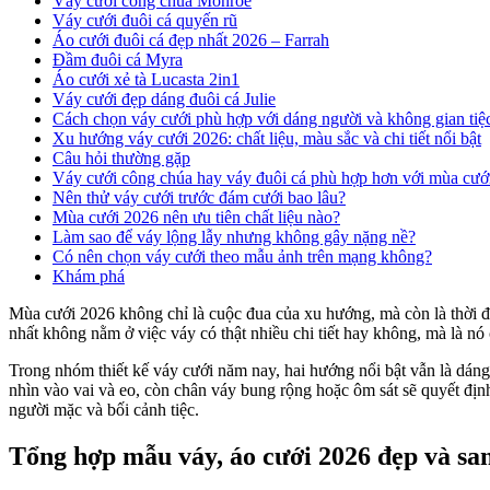
Váy cưới công chúa Monroe
Váy cưới đuôi cá quyến rũ
Áo cưới đuôi cá đẹp nhất 2026 – Farrah
Đầm đuôi cá Myra
Áo cưới xẻ tà Lucasta 2in1
Váy cưới đẹp dáng đuôi cá Julie
Cách chọn váy cưới phù hợp với dáng người và không gian tiệ
Xu hướng váy cưới 2026: chất liệu, màu sắc và chi tiết nổi bật
Câu hỏi thường gặp
Váy cưới công chúa hay váy đuôi cá phù hợp hơn với mùa cướ
Nên thử váy cưới trước đám cưới bao lâu?
Mùa cưới 2026 nên ưu tiên chất liệu nào?
Làm sao để váy lộng lẫy nhưng không gây nặng nề?
Có nên chọn váy cưới theo mẫu ảnh trên mạng không?
Khám phá
Mùa cưới 2026 không chỉ là cuộc đua của xu hướng, mà còn là thời đi
nhất không nằm ở việc váy có thật nhiều chi tiết hay không, mà là nó 
Trong nhóm thiết kế váy cưới năm nay, hai hướng nổi bật vẫn là dáng
nhìn vào vai và eo, còn chân váy bung rộng hoặc ôm sát sẽ quyết địn
người mặc và bối cảnh tiệc.
Tổng hợp mẫu váy, áo cưới 2026 đẹp và sa