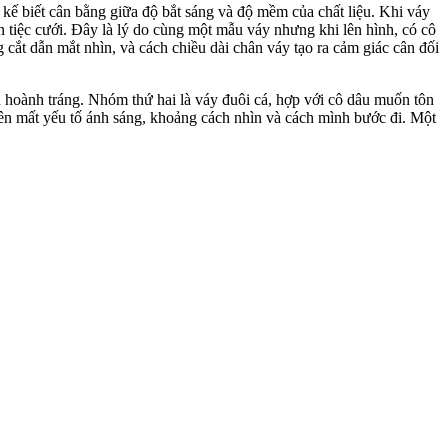
 kế biết cân bằng giữa độ bắt sáng và độ mềm của chất liệu. Khi váy
n tiệc cưới. Đây là lý do cùng một mẫu váy nhưng khi lên hình, có cô
 cắt dẫn mắt nhìn, và cách chiều dài chân váy tạo ra cảm giác cân đối
n hoành tráng. Nhóm thứ hai là váy đuôi cá, hợp với cô dâu muốn tôn
uên mất yếu tố ánh sáng, khoảng cách nhìn và cách mình bước đi. Một