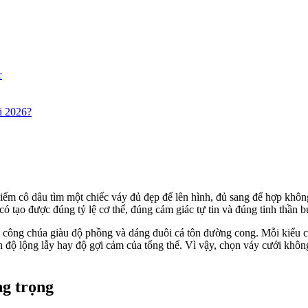
c
i 2026?
ểm cô dâu tìm một chiếc váy đủ đẹp để lên hình, đủ sang để hợp không 
có tạo được đúng tỷ lệ cơ thể, đúng cảm giác tự tin và đúng tinh thần b
 công chúa giàu độ phồng và dáng đuôi cá tôn đường cong. Mỗi kiểu có 
h độ lộng lẫy hay độ gợi cảm của tổng thể. Vì vậy, chọn váy cưới khôn
ng trọng