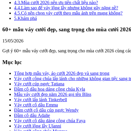
4.3.
Mùa cưới 2026 nên ưu tiên chất liệu nào?
4.4.
Làm sao để váy lộng lẫy nhưng không gây nặng nề?
4.5.
Có nên chọn váy cưới theo mẫu ảnh trên mạng không?
5.
Khám phá
60+ mẫu váy cưới đẹp, sang trọng cho mùa cưới 202
15/05/2026
Gợi ý 60+ mẫu váy cưới đẹp, sang trọng cho mùa cưới 2026 cùng cách
Mục lục
Tổng hợp mẫu váy, áo cưới 2026 đẹp và sang trọng
Váy cưới công chúa lấp lánh cho những không gian tiệc sang t
Váy cưới cúp ngực Tatiana
Đầm cô dâu hoa dáng công chúa Kyla
Mẫu váy cưới đẹp năm 2026 gọi tên Bliss
Váy cưới lấp lánh Tinkerbell
Váy cưới cô dâu Emma
Đầm cưới cô dâu cúp ngực Wendy
Đầm cô dâu Adalie
Váy cưới cô dâu dáng công chúa Faya
Váy cưới lộng lẫy Ulanni