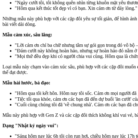
"Ngày cưới tôi, tôi không quên nhìn từng khuôn mặt yêu thươn
"Hôm qua kết thúc tốt đẹp vì có bạn. Xin cảm ơn từ đáy lòng."
Những mẫu này phù hợp với các cặp đôi yêu sự tối giản, để hình ảnh cư
bài viết dài dòng.
Mẫu cảm xúc, sâu lắng:
"Lời cảm ơn chỉ ba chữ nhưng tâm sự gói gọn trong đó vô bộ —
"Đám cưới này không hoàn hảo, nhưng sự hoàn hảo đó nằm ở s
"Mọi thứ đều đẹp khi có người chia vui cùng. Hôm qua là chứ
Loại mẫu này chạm vào cảm xúc sâu, phù hợp với các cặp đôi muốn để 
thể đạt được.
Mẫu hài hước, bá đạo:
"Hôm qua tôi kết hôn. Hôm nay tôi sốc. Cảm ơn mọi người đã g
"Tiệc tối qua khỏe, cảm ơn các bạn đã đến dự buổi 'ăn cưới' c
"Cuối cùng chúng tôi đã 'về chung nhà'. Cảm ơn các bạn đã chứ
Mẫu này phù hợp với Gen Z và các cặp đôi thích không khí vui vẻ, bắ
Dạng "Nhật ký ngày vui":
"Sáng hôm nay lúc 6h tôi còn run hơi, chiều hôm nay lúc 17h 