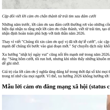
Cặp đôi viết lời cảm ơn chân thành từ trái tim sau đám cưới
Những năm trước, lời cảm ơn sau đám cưới thường rơi vào những côn
hiện đại nhận ra rằng một lời cảm ơn chân thành, viết từ trái tim, tạo
nhận định hoàn toàn phù hợp với tinh thần năm 2026.
Thay vì viết "Chúng tôi xin cảm ơn quý vị đã tới dự lễ cưới", các cặ
mạnh để chúng tôi bước vào giai đoạn mới." Sự chuyển dịch này không 
Xu hướng "nhật ký ngày vui" cũng nổi lên mạnh mẽ trong năm 2026. T
dụ: "Sáng hôm cưới, tôi run hơi, nhưng khi nhìn thấy những khuôn mặ
dễ ghi nhớ.
Giá trị của lời cảm ơn ý nghĩa tăng đáng kể trong thời đại số khi mọi
trong trí nhớ của mọi người. Vì thế, xu hướng 2026 không hướng tới 
Mẫu lời cảm ơn đăng mạng xã hội (status c