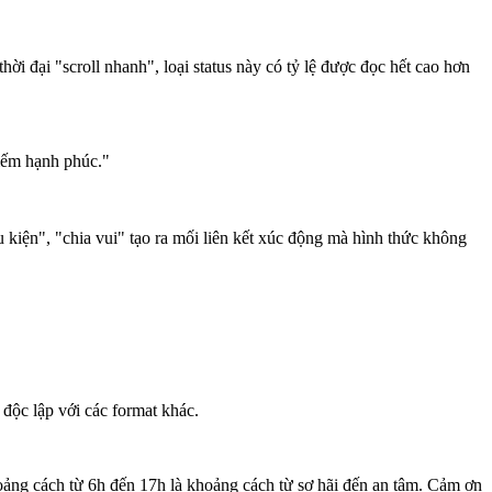
ời đại "scroll nhanh", loại status này có tỷ lệ được đọc hết cao hơn
kiếm hạnh phúc."
 kiện", "chia vui" tạo ra mối liên kết xúc động mà hình thức không
độc lập với các format khác.
oảng cách từ 6h đến 17h là khoảng cách từ sợ hãi đến an tâm. Cảm ơn