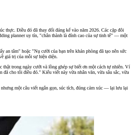
úc thực. Điều đó đã thay đổi đáng kể vào năm 2026. Các cặp đôi
edding planner uy tín, "chân thành là đỉnh cao của sự tinh tế" — một
 thấy an tâm" hoặc "Nụ cười của bạn trên khán phòng đã tạo nên sức
 giá trị của mỗi sự hiện diện.
thật trong ngày cưới và lồng ghép sự biết ơn một cách tự nhiên. Ví
 đã cho tôi điều đó." Kiểu viết này vừa nhân văn, vừa sâu sắc, vừa
, nhưng một câu viết ngắn gọn, súc tích, đúng cảm xúc — lại lưu lại