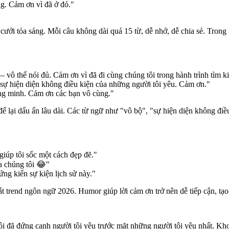
g. Cảm ơn vì đã ở đó."
ới tỏa sáng. Mỗi câu không dài quá 15 từ, dễ nhớ, dễ chia sẻ. Trong th
 vô thể nói đủ. Cảm ơn vì đã đi cùng chúng tôi trong hành trình tìm 
ự hiện diện không điều kiện của những người tôi yêu. Cảm ơn."
ng minh. Cảm ơn các bạn vô cùng."
lại dấu ấn lâu dài. Các từ ngữ như "vô bộ", "sự hiện diện không điều
iúp tôi sốc một cách đẹp đẽ."
ủa chúng tôi 😂"
ng kiến sự kiện lịch sử này."
t trend ngôn ngữ 2026. Humor giúp lời cảm ơn trở nên dễ tiếp cận, tạo 
tôi đã đứng cạnh người tôi yêu trước mặt những người tôi yêu nhất. Kh