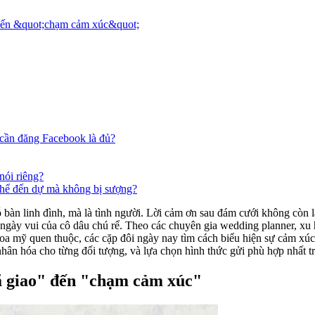
 đến &quot;chạm cảm xúc&quot;
 cần đăng Facebook là đủ?
nói riêng?
hể đến dự mà không bị sượng?
cỗ bàn linh đình, mà là tình người. Lời cảm ơn sau đám cưới không còn l
o ngày vui của cô dâu chú rể. Theo các chuyên gia wedding planner, xu
 mỹ quen thuộc, các cặp đôi ngày nay tìm cách biểu hiện sự cảm xúc 
hân hóa cho từng đối tượng, và lựa chọn hình thức gửi phù hợp nhất tr
xã giao" đến "chạm cảm xúc"