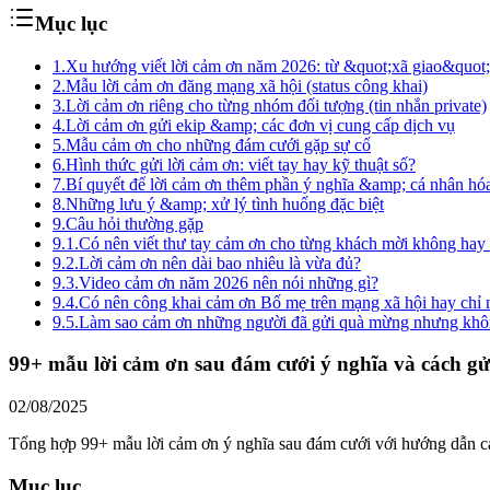
Mục lục
1.
Xu hướng viết lời cảm ơn năm 2026: từ &quot;xã giao&quo
2.
Mẫu lời cảm ơn đăng mạng xã hội (status công khai)
3.
Lời cảm ơn riêng cho từng nhóm đối tượng (tin nhắn private)
4.
Lời cảm ơn gửi ekip &amp; các đơn vị cung cấp dịch vụ
5.
Mẫu cảm ơn cho những đám cưới gặp sự cố
6.
Hình thức gửi lời cảm ơn: viết tay hay kỹ thuật số?
7.
Bí quyết để lời cảm ơn thêm phần ý nghĩa &amp; cá nhân hó
8.
Những lưu ý &amp; xử lý tình huống đặc biệt
9.
Câu hỏi thường gặp
9.1.
Có nên viết thư tay cảm ơn cho từng khách mời không hay 
9.2.
Lời cảm ơn nên dài bao nhiêu là vừa đủ?
9.3.
Video cảm ơn năm 2026 nên nói những gì?
9.4.
Có nên công khai cảm ơn Bố mẹ trên mạng xã hội hay chỉ n
9.5.
Làm sao cảm ơn những người đã gửi quà mừng nhưng khôn
99+ mẫu lời cảm ơn sau đám cưới ý nghĩa và cách gử
02/08/2025
Tổng hợp 99+ mẫu lời cảm ơn ý nghĩa sau đám cưới với hướng dẫn cá
Mục lục