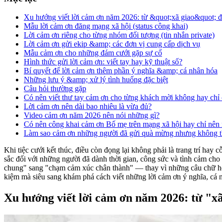
Xu hướng viết lời cảm ơn năm 2026: từ &quot;xã giao&quot;
Mẫu lời cảm ơn đăng mạng xã hội (status công khai)
Lời cảm ơn riêng cho từng nhóm đối tượng (tin nhắn private)
Lời cảm ơn gửi ekip &amp; các đơn vị cung cấp dịch vụ
Mẫu cảm ơn cho những đám cưới gặp sự cố
Hình thức gửi lời cảm ơn: viết tay hay kỹ thuật số?
Bí quyết để lời cảm ơn thêm phần ý nghĩa &amp; cá nhân hóa
Những lưu ý &amp; xử lý tình huống đặc biệt
Câu hỏi thường gặp
Có nên viết thư tay cảm ơn cho từng khách mời không hay chỉ
Lời cảm ơn nên dài bao nhiêu là vừa đủ?
Video cảm ơn năm 2026 nên nói những gì?
Có nên công khai cảm ơn Bố mẹ trên mạng xã hội hay chỉ nên 
Làm sao cảm ơn những người đã gửi quà mừng nhưng không t
Khi tiệc cưới kết thúc, điều còn đọng lại không phải là trang trí hay 
sắc đối với những người đã dành thời gian, công sức và tình cảm ch
chung" sang "chạm cảm xúc chân thành" — thay vì những câu chữ hoa
kiệm mà siêu sang khám phá cách viết những lời cảm ơn ý nghĩa, cá n
Xu hướng viết lời cảm ơn năm 2026: từ "