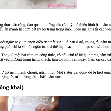
g thức sáo rỗng, dạo quanh những câu cầu kỳ mà thiếu hình hài cảm x
 dấu ấn mãnh liệt hơn bất kỳ lời trang trọng nào. Theo insights từ các w
p đôi ngày nay lựa chọn diễn đạt thật sự: "Có bạn ở đó, chúng tôi cảm
phải chỉ là vấn đề ngôn từ, mà thể hiện cách nhìn nhận sâu sắc hơn về
hay vì một bài cảm ơn công thức, cô dâu chú rể kể lại những cảm xúc 
t yêu thương trong hàng khách, tâm tôi bình yên ngay. Cảm ơn các bạn
 thứ trở nên nhanh chóng, ngắn ngủi. Một status dài dòng dễ bị lướt qua
lượng từ, mà hướng tới "chất" cảm xúc.
ông khai)