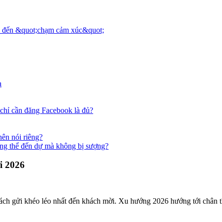
t; đến &quot;chạm cảm xúc&quot;
a
chỉ cần đăng Facebook là đủ?
ên nói riêng?
g thể đến dự mà không bị sượng?
i 2026
ch gửi khéo léo nhất đến khách mời. Xu hướng 2026 hướng tới chân th