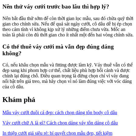
Nên thử váy cưới trước bao lâu thì hợp lý?
Nên bắt đầu thử sớm để còn thời gian lọc mẫu, sau đó chừa quỹ thời
gian cho chỉnh sửa. Nếu để quá sát ngày cưới, cô dâu dễ bị ép chọn
theo cảm tính vì không kịp xử lý những điểm chưa vừa. Mốc an
toàn là phải còn đủ thời gian cho ít nhất một đến hai vòng chỉnh sửa.
Có thể thuê váy cưới mà vẫn đẹp đúng dáng
không?
Có, nếu khâu chọn mẫu và fitting được làm kỹ. Váy thuê vẫn có thể
đẹp sang khi phom hợp cơ thể, chất liệu phù hợp bối cảnh và được
chỉnh lại đúng chỗ. Điều quan trọng là đừng chọn chỉ vì váy đang
nổi bật trên giá treo, mà hãy chọn vì nó làm đúng việc với vóc dáng
của cô dâu.
Khám phá
Mẫu váy cưới đuôi cá đẹp: cách chọn dáng tôn body cô dâu
Váy cưới chữ A là gì? Cách chọn dáng váy tôn dáng cô dâu
In thiệp cưới giá siêu rẻ: bí quyết chọn mẫu đẹp, tiết kiệm