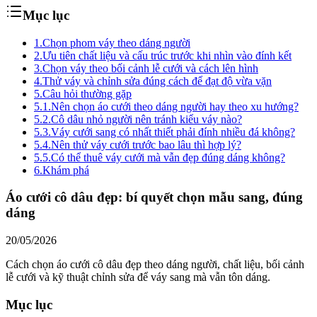
Mục lục
1.
Chọn phom váy theo dáng người
2.
Ưu tiên chất liệu và cấu trúc trước khi nhìn vào đính kết
3.
Chọn váy theo bối cảnh lễ cưới và cách lên hình
4.
Thử váy và chỉnh sửa đúng cách để đạt độ vừa vặn
5.
Câu hỏi thường gặp
5.1.
Nên chọn áo cưới theo dáng người hay theo xu hướng?
5.2.
Cô dâu nhỏ người nên tránh kiểu váy nào?
5.3.
Váy cưới sang có nhất thiết phải đính nhiều đá không?
5.4.
Nên thử váy cưới trước bao lâu thì hợp lý?
5.5.
Có thể thuê váy cưới mà vẫn đẹp đúng dáng không?
6.
Khám phá
Áo cưới cô dâu đẹp: bí quyết chọn mẫu sang, đúng
dáng
20/05/2026
Cách chọn áo cưới cô dâu đẹp theo dáng người, chất liệu, bối cảnh
lễ cưới và kỹ thuật chỉnh sửa để váy sang mà vẫn tôn dáng.
Mục lục