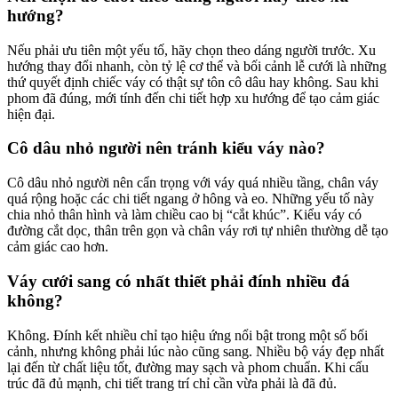
hướng?
Nếu phải ưu tiên một yếu tố, hãy chọn theo dáng người trước. Xu
hướng thay đổi nhanh, còn tỷ lệ cơ thể và bối cảnh lễ cưới là những
thứ quyết định chiếc váy có thật sự tôn cô dâu hay không. Sau khi
phom đã đúng, mới tính đến chi tiết hợp xu hướng để tạo cảm giác
hiện đại.
Cô dâu nhỏ người nên tránh kiểu váy nào?
Cô dâu nhỏ người nên cẩn trọng với váy quá nhiều tầng, chân váy
quá rộng hoặc các chi tiết ngang ở hông và eo. Những yếu tố này
chia nhỏ thân hình và làm chiều cao bị “cắt khúc”. Kiểu váy có
đường cắt dọc, thân trên gọn và chân váy rơi tự nhiên thường dễ tạo
cảm giác cao hơn.
Váy cưới sang có nhất thiết phải đính nhiều đá
không?
Không. Đính kết nhiều chỉ tạo hiệu ứng nổi bật trong một số bối
cảnh, nhưng không phải lúc nào cũng sang. Nhiều bộ váy đẹp nhất
lại đến từ chất liệu tốt, đường may sạch và phom chuẩn. Khi cấu
trúc đã đủ mạnh, chi tiết trang trí chỉ cần vừa phải là đã đủ.