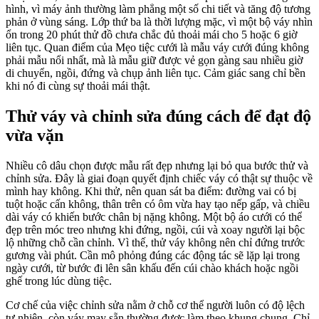
hình, vì máy ảnh thường làm phẳng một số chi tiết và tăng độ tương
phản ở vùng sáng. Lớp thứ ba là thời lượng mặc, vì một bộ váy nhìn
ổn trong 20 phút thử đồ chưa chắc đủ thoải mái cho 5 hoặc 6 giờ
liên tục. Quan điểm của Mẹo tiệc cưới là mẫu váy cưới đúng không
phải mẫu nổi nhất, mà là mẫu giữ được vẻ gọn gàng sau nhiều giờ
di chuyển, ngồi, đứng và chụp ảnh liên tục. Cảm giác sang chỉ bền
khi nó đi cùng sự thoải mái thật.
Thử váy và chỉnh sửa đúng cách để đạt độ
vừa vặn
Nhiều cô dâu chọn được mẫu rất đẹp nhưng lại bỏ qua bước thử và
chỉnh sửa. Đây là giai đoạn quyết định chiếc váy có thật sự thuộc về
mình hay không. Khi thử, nên quan sát ba điểm: đường vai có bị
tuột hoặc cấn không, thân trên có ôm vừa hay tạo nếp gấp, và chiều
dài váy có khiến bước chân bị nặng không. Một bộ áo cưới có thể
đẹp trên móc treo nhưng khi đứng, ngồi, cúi và xoay người lại bộc
lộ những chỗ cần chỉnh. Vì thế, thử váy không nên chỉ đứng trước
gương vài phút. Cần mô phỏng đúng các động tác sẽ lặp lại trong
ngày cưới, từ bước đi lên sân khấu đến cúi chào khách hoặc ngồi
ghế trong lúc dùng tiệc.
Cơ chế của việc chỉnh sửa nằm ở chỗ cơ thể người luôn có độ lệch
tự nhiên, còn váy may sẵn thường được làm theo khung chung. Chỉ