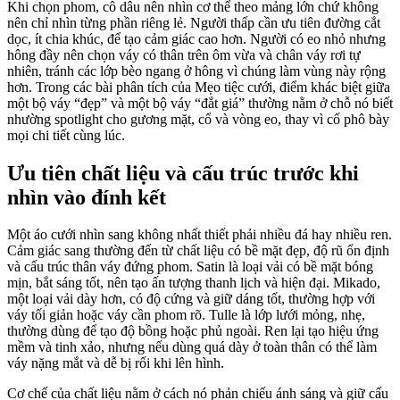
Khi chọn phom, cô dâu nên nhìn cơ thể theo mảng lớn chứ không
nên chỉ nhìn từng phần riêng lẻ. Người thấp cần ưu tiên đường cắt
dọc, ít chia khúc, để tạo cảm giác cao hơn. Người có eo nhỏ nhưng
hông đầy nên chọn váy có thân trên ôm vừa và chân váy rơi tự
nhiên, tránh các lớp bèo ngang ở hông vì chúng làm vùng này rộng
hơn. Trong các bài phân tích của Mẹo tiệc cưới, điểm khác biệt giữa
một bộ váy “đẹp” và một bộ váy “đắt giá” thường nằm ở chỗ nó biết
nhường spotlight cho gương mặt, cổ và vòng eo, thay vì cố phô bày
mọi chi tiết cùng lúc.
Ưu tiên chất liệu và cấu trúc trước khi
nhìn vào đính kết
Một áo cưới nhìn sang không nhất thiết phải nhiều đá hay nhiều ren.
Cảm giác sang thường đến từ chất liệu có bề mặt đẹp, độ rũ ổn định
và cấu trúc thân váy đứng phom. Satin là loại vải có bề mặt bóng
mịn, bắt sáng tốt, nên tạo ấn tượng thanh lịch và hiện đại. Mikado,
một loại vải dày hơn, có độ cứng và giữ dáng tốt, thường hợp với
váy tối giản hoặc váy cần phom rõ. Tulle là lớp lưới mỏng, nhẹ,
thường dùng để tạo độ bồng hoặc phủ ngoài. Ren lại tạo hiệu ứng
mềm và tinh xảo, nhưng nếu dùng quá dày ở toàn thân có thể làm
váy nặng mắt và dễ bị rối khi lên hình.
Cơ chế của chất liệu nằm ở cách nó phản chiếu ánh sáng và giữ cấu