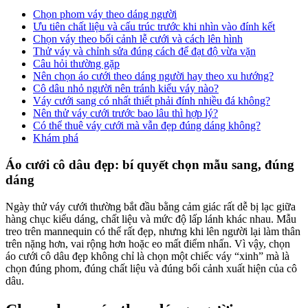
Chọn phom váy theo dáng người
Ưu tiên chất liệu và cấu trúc trước khi nhìn vào đính kết
Chọn váy theo bối cảnh lễ cưới và cách lên hình
Thử váy và chỉnh sửa đúng cách để đạt độ vừa vặn
Câu hỏi thường gặp
Nên chọn áo cưới theo dáng người hay theo xu hướng?
Cô dâu nhỏ người nên tránh kiểu váy nào?
Váy cưới sang có nhất thiết phải đính nhiều đá không?
Nên thử váy cưới trước bao lâu thì hợp lý?
Có thể thuê váy cưới mà vẫn đẹp đúng dáng không?
Khám phá
Áo cưới cô dâu đẹp: bí quyết chọn mẫu sang, đúng
dáng
Ngày thử váy cưới thường bắt đầu bằng cảm giác rất dễ bị lạc giữa
hàng chục kiểu dáng, chất liệu và mức độ lấp lánh khác nhau. Mẫu
treo trên mannequin có thể rất đẹp, nhưng khi lên người lại làm thân
trên nặng hơn, vai rộng hơn hoặc eo mất điểm nhấn. Vì vậy, chọn
áo cưới cô dâu đẹp không chỉ là chọn một chiếc váy “xinh” mà là
chọn đúng phom, đúng chất liệu và đúng bối cảnh xuất hiện của cô
dâu.