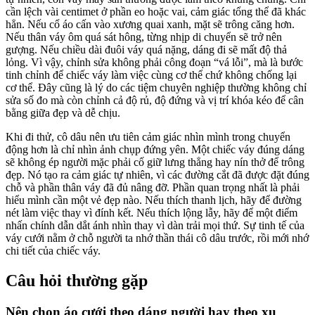
cần lệch vài centimet ở phần eo hoặc vai, cảm giác tổng thể đã khác
hẳn. Nếu cổ áo cấn vào xương quai xanh, mặt sẽ trông căng hơn.
Nếu thân váy ôm quá sát hông, từng nhịp di chuyển sẽ trở nên
gượng. Nếu chiều dài đuôi váy quá nặng, dáng đi sẽ mất độ thả
lỏng. Vì vậy, chỉnh sửa không phải công đoạn “vá lỗi”, mà là bước
tinh chỉnh để chiếc váy làm việc cùng cơ thể chứ không chống lại
cơ thể. Đây cũng là lý do các tiệm chuyên nghiệp thường không chỉ
sửa số đo mà còn chỉnh cả độ rủ, độ đứng và vị trí khóa kéo để cân
bằng giữa đẹp và dễ chịu.
Khi đi thử, cô dâu nên ưu tiên cảm giác nhìn mình trong chuyển
động hơn là chỉ nhìn ảnh chụp đứng yên. Một chiếc váy đúng dáng
sẽ không ép người mặc phải cố giữ lưng thẳng hay nín thở để trông
đẹp. Nó tạo ra cảm giác tự nhiên, vì các đường cắt đã được đặt đúng
chỗ và phần thân váy đã đủ nâng đỡ. Phần quan trọng nhất là phải
hiểu mình cần một vẻ đẹp nào. Nếu thích thanh lịch, hãy để đường
nét làm việc thay vì đính kết. Nếu thích lộng lẫy, hãy để một điểm
nhấn chính dẫn dắt ánh nhìn thay vì dàn trải mọi thứ. Sự tinh tế của
váy cưới nằm ở chỗ người ta nhớ thần thái cô dâu trước, rồi mới nhớ
chi tiết của chiếc váy.
Câu hỏi thường gặp
Nên chọn áo cưới theo dáng người hay theo xu