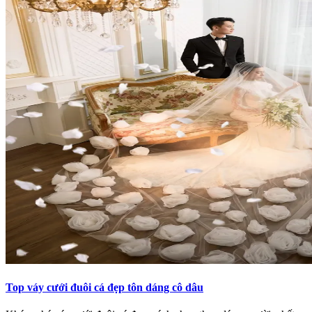
Top váy cưới đuôi cá đẹp tôn dáng cô dâu