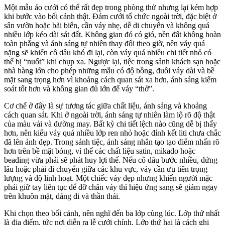
Một mẫu áo cưới có thể rất đẹp trong phòng thử nhưng lại kém hợp
khi bước vào bối cảnh thật. Đám cưới tổ chức ngoài trời, đặc biệt ở
sân vườn hoặc bãi biển, cần váy nhẹ, dễ di chuyển và không quá
nhiều lớp kéo dài sát đất. Không gian đó có gió, nền đất không hoàn
toàn phẳng và ánh sáng tự nhiên thay đổi theo giờ, nên váy quá
nặng sẽ khiến cô dâu khó đi lại, còn váy quá nhiều chi tiết nhỏ có
thể bị “nuốt” khi chụp xa. Ngược lại, tiệc trong sảnh khách sạn hoặc
nhà hàng lớn cho phép những mẫu có độ bồng, đuôi váy dài và bề
mặt sang trọng hơn vì khoảng cách quan sát xa hơn, ánh sáng kiểm
soát tốt hơn và không gian đủ lớn để váy “thở”.
Cơ chế ở đây là sự tương tác giữa chất liệu, ánh sáng và khoảng
cách quan sát. Khi ở ngoài trời, ánh sáng tự nhiên làm lộ rõ độ thật
của màu vải và đường may. Bất kỳ chi tiết lệch nào cũng dễ bị thấy
hơn, nên kiểu váy quá nhiều lớp ren nhỏ hoặc đính kết liti chưa chắc
đã lên ảnh đẹp. Trong sảnh tiệc, ánh sáng nhân tạo tạo điểm nhấn rõ
hơn trên bề mặt bóng, vì thế các chất liệu satin, mikado hoặc
beading vừa phải sẽ phát huy lợi thế. Nếu cô dâu bước nhiều, đứng
lâu hoặc phải di chuyển giữa các khu vực, váy cần ưu tiên trọng
lượng và độ linh hoạt. Một chiếc váy đẹp nhưng khiến người mặc
phải giữ tay liên tục để đỡ chân váy thì hiệu ứng sang sẽ giảm ngay
trên khuôn mặt, dáng đi và thần thái.
Khi chọn theo bối cảnh, nên nghĩ đến ba lớp cùng lúc. Lớp thứ nhất
là địa điểm, tức nơi diễn ra lễ cưới chính. Lớp thứ hai là cách ghi