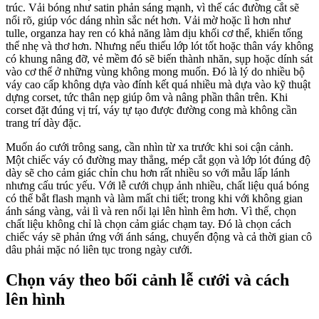
trúc. Vải bóng như satin phản sáng mạnh, vì thế các đường cắt sẽ
nổi rõ, giúp vóc dáng nhìn sắc nét hơn. Vải mờ hoặc lì hơn như
tulle, organza hay ren có khả năng làm dịu khối cơ thể, khiến tổng
thể nhẹ và thơ hơn. Nhưng nếu thiếu lớp lót tốt hoặc thân váy không
có khung nâng đỡ, vẻ mềm đó sẽ biến thành nhăn, sụp hoặc dính sát
vào cơ thể ở những vùng không mong muốn. Đó là lý do nhiều bộ
váy cao cấp không dựa vào đính kết quá nhiều mà dựa vào kỹ thuật
dựng corset, tức thân nẹp giúp ôm và nâng phần thân trên. Khi
corset đặt đúng vị trí, váy tự tạo được đường cong mà không cần
trang trí dày đặc.
Muốn áo cưới trông sang, cần nhìn từ xa trước khi soi cận cảnh.
Một chiếc váy có đường may thẳng, mép cắt gọn và lớp lót đúng độ
dày sẽ cho cảm giác chỉn chu hơn rất nhiều so với mẫu lấp lánh
nhưng cấu trúc yếu. Với lễ cưới chụp ảnh nhiều, chất liệu quá bóng
có thể bắt flash mạnh và làm mất chi tiết; trong khi với không gian
ánh sáng vàng, vải lì và ren nổi lại lên hình êm hơn. Vì thế, chọn
chất liệu không chỉ là chọn cảm giác chạm tay. Đó là chọn cách
chiếc váy sẽ phản ứng với ánh sáng, chuyển động và cả thời gian cô
dâu phải mặc nó liên tục trong ngày cưới.
Chọn váy theo bối cảnh lễ cưới và cách
lên hình