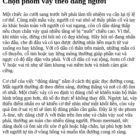
Chọn phom váy theo dáng người
Một chiếc áo cưới sang trước hết phải làm tốt nhiệm vụ cân lại tỷ lệ
cơ thể. Cùng một mẫu váy, người có vai nhỏ sẽ thấy phần cổ và tay
áo khác hoàn toàn với người có vai ngang, còn cô dâu dáng thấp
nếu chọn chân váy quá nhiều tầng sẽ bị “nuốt” chiều cao. Vì thế,
khi nhìn váy, đừng chỉ hỏi nó có đẹp không. Hãy hỏi nó đang nhấn
vào đâu, che đi đâu và có tạo được đường nhìn liền mạch từ vai
xuống eo hay không. Với cô dâu có thân trên mảnh, những mẫu có
cổ thuyền, cổ tim hoặc tay lửng mỏng thường giúp phần vai và
ngực có độ đầy đặn vừa phải. Với cô dâu có vai rộng, form cổ chữ
V hoặc vai rủ nhẹ sẽ làm khung vai mềm hơn và tránh cảm giác
cứng.
Cơ chế của việc “đúng dáng” nằm ở cách thị giác đọc đường cong.
Mắt người thường đi theo điểm sáng, đường thẳng và nơi có độ ôm
rõ nhất. Một chiếc váy có eo định vị đúng chỗ sẽ khiến toàn bộ thân
hình trông gọn hơn, dù số đo thực tế không thay đổi. Ngược lại, váy
thiếu điểm nhấn eo sẽ khiến cơ thể nhìn như một khối liền, còn váy
quá ôm ở sai vị trí sẽ làm lộ đúng phần cần giấu. Đây là lý do phom
A-line, tức dáng chữ A với thân trên ôm nhẹ và chân váy xoè vừa
phải, thường an toàn cho nhiều dáng người. Phom mermaid, tức
dáng đuôi cá ôm sát rồi xòe ở gối hoặc bắp chân, lại phù hợp hơn
với người tự tin ở vòng hông và muốn tôn đường cong rõ ràng.