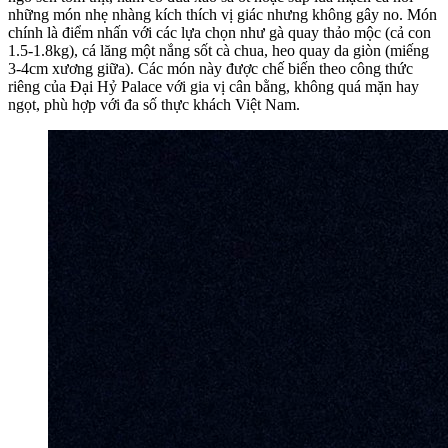
những món nhẹ nhàng kích thích vị giác nhưng không gây no. Món
chính là điểm nhấn với các lựa chọn như gà quay thảo mộc (cả con
1.5-1.8kg), cá lăng một nắng sốt cà chua, heo quay da giòn (miếng
3-4cm xương giữa). Các món này được chế biến theo công thức
riêng của Đại Hỷ Palace với gia vị cân bằng, không quá mặn hay
ngọt, phù hợp với đa số thực khách Việt Nam.