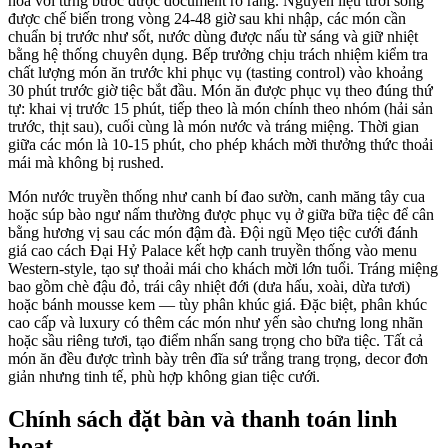
hóa với từng bước được document rõ ràng. Nguyên liệu tươi sống
được chế biến trong vòng 24-48 giờ sau khi nhập, các món cần
chuẩn bị trước như sốt, nước dùng được nấu từ sáng và giữ nhiệt
bằng hệ thống chuyên dụng. Bếp trưởng chịu trách nhiệm kiểm tra
chất lượng món ăn trước khi phục vụ (tasting control) vào khoảng
30 phút trước giờ tiệc bắt đầu. Món ăn được phục vụ theo đúng thứ
tự: khai vị trước 15 phút, tiếp theo là món chính theo nhóm (hải sản
trước, thịt sau), cuối cùng là món nước và tráng miệng. Thời gian
giữa các món là 10-15 phút, cho phép khách mời thưởng thức thoải
mái mà không bị rushed.
Món nước truyền thống như canh bí đao sườn, canh măng tây cua
hoặc súp bào ngư nấm thường được phục vụ ở giữa bữa tiệc để cân
bằng hương vị sau các món đậm đà. Đội ngũ Mẹo tiệc cưới đánh
giá cao cách Đại Hỷ Palace kết hợp canh truyền thống vào menu
Western-style, tạo sự thoải mái cho khách mời lớn tuổi. Tráng miệng
bao gồm chè đậu đỏ, trái cây nhiệt đới (dưa hấu, xoài, dừa tươi)
hoặc bánh mousse kem — tùy phân khúc giá. Đặc biệt, phân khúc
cao cấp và luxury có thêm các món như yến sào chưng long nhãn
hoặc sầu riêng tươi, tạo điểm nhấn sang trọng cho bữa tiệc. Tất cả
món ăn đều được trình bày trên đĩa sứ trắng trang trọng, decor đơn
giản nhưng tinh tế, phù hợp không gian tiệc cưới.
Chính sách đặt bàn và thanh toán linh
hoạt