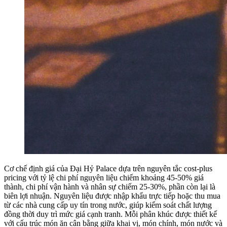
Cơ chế định giá của Đại Hỷ Palace dựa trên nguyên tắc cost-plus
pricing với tỷ lệ chi phí nguyên liệu chiếm khoảng 45-50% giá
thành, chi phí vận hành và nhân sự chiếm 25-30%, phần còn lại là
biên lợi nhuận. Nguyên liệu được nhập khẩu trực tiếp hoặc thu mua
từ các nhà cung cấp uy tín trong nước, giúp kiểm soát chất lượng
đồng thời duy trì mức giá cạnh tranh. Mỗi phân khúc được thiết kế
với cấu trúc món ăn cân bằng giữa khai vị, món chính, món nước và