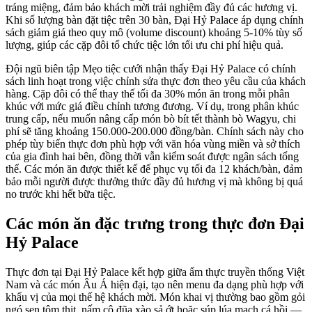
tráng miệng, đảm bảo khách mời trải nghiệm đầy đủ các hương vị.
Khi số lượng bàn đặt tiệc trên 30 bàn, Đại Hỷ Palace áp dụng chính
sách giảm giá theo quy mô (volume discount) khoảng 5-10% tùy số
lượng, giúp các cặp đôi tổ chức tiệc lớn tối ưu chi phí hiệu quả.
Đội ngũ biên tập Mẹo tiệc cưới nhận thấy Đại Hỷ Palace có chính
sách linh hoạt trong việc chỉnh sửa thực đơn theo yêu cầu của khách
hàng. Cặp đôi có thể thay thế tối đa 30% món ăn trong mỗi phân
khúc với mức giá điều chỉnh tương đương. Ví dụ, trong phân khúc
trung cấp, nếu muốn nâng cấp món bò bít tết thành bò Wagyu, chi
phí sẽ tăng khoảng 150.000-200.000 đồng/bàn. Chính sách này cho
phép tùy biến thực đơn phù hợp với văn hóa vùng miền và sở thích
của gia đình hai bên, đồng thời vẫn kiểm soát được ngân sách tổng
thể. Các món ăn được thiết kế để phục vụ tối đa 12 khách/bàn, đảm
bảo mỗi người được thưởng thức đầy đủ hương vị mà không bị quá
no trước khi hết bữa tiệc.
Các món ăn đặc trưng trong thực đơn Đại
Hỷ Palace
Thực đơn tại Đại Hỷ Palace kết hợp giữa ẩm thực truyền thống Việt
Nam và các món Âu Á hiện đại, tạo nên menu đa dạng phù hợp với
khẩu vị của mọi thế hệ khách mời. Món khai vị thường bao gồm gỏi
ngó sen tôm thịt, nấm cô đũa xào sả ớt hoặc súp lúa mạch cá hồi —