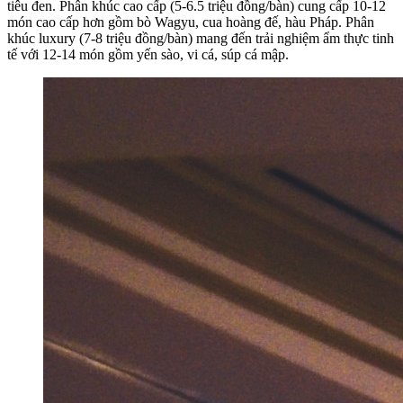
tiêu đen. Phân khúc cao cấp (5-6.5 triệu đồng/bàn) cung cấp 10-12
món cao cấp hơn gồm bò Wagyu, cua hoàng đế, hàu Pháp. Phân
khúc luxury (7-8 triệu đồng/bàn) mang đến trải nghiệm ẩm thực tinh
tế với 12-14 món gồm yến sào, vi cá, súp cá mập.