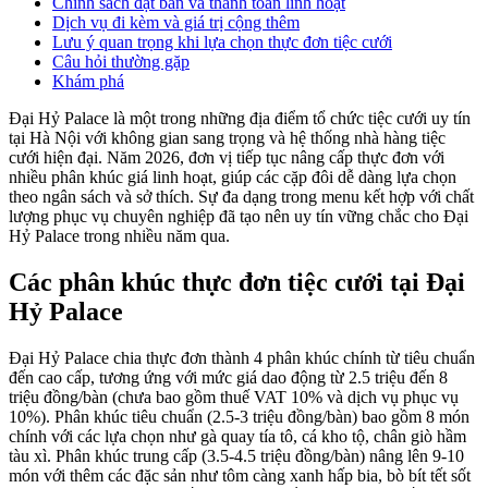
Chính sách đặt bàn và thanh toán linh hoạt
Dịch vụ đi kèm và giá trị cộng thêm
Lưu ý quan trọng khi lựa chọn thực đơn tiệc cưới
Câu hỏi thường gặp
Khám phá
Đại Hỷ Palace là một trong những địa điểm tổ chức tiệc cưới uy tín
tại Hà Nội với không gian sang trọng và hệ thống nhà hàng tiệc
cưới hiện đại. Năm 2026, đơn vị tiếp tục nâng cấp thực đơn với
nhiều phân khúc giá linh hoạt, giúp các cặp đôi dễ dàng lựa chọn
theo ngân sách và sở thích. Sự đa dạng trong menu kết hợp với chất
lượng phục vụ chuyên nghiệp đã tạo nên uy tín vững chắc cho Đại
Hỷ Palace trong nhiều năm qua.
Các phân khúc thực đơn tiệc cưới tại Đại
Hỷ Palace
Đại Hỷ Palace chia thực đơn thành 4 phân khúc chính từ tiêu chuẩn
đến cao cấp, tương ứng với mức giá dao động từ 2.5 triệu đến 8
triệu đồng/bàn (chưa bao gồm thuế VAT 10% và dịch vụ phục vụ
10%). Phân khúc tiêu chuẩn (2.5-3 triệu đồng/bàn) bao gồm 8 món
chính với các lựa chọn như gà quay tía tô, cá kho tộ, chân giò hầm
tàu xì. Phân khúc trung cấp (3.5-4.5 triệu đồng/bàn) nâng lên 9-10
món với thêm các đặc sản như tôm càng xanh hấp bia, bò bít tết sốt