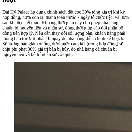
Đại Hỷ Palace áp dụng chính sách đặt cọc 30% tổng giá trị khi ký
hợp đồng, 40% còn lại thanh toán trước 7 ngày tổ chức tiệc, và 30%
sau khi tiệc kết thúc. Khoảng thời gian này cho phép nhà hàng
chuẩn bị nguyên liệu và nhân sự, đồng thời giúp cặp đôi phân bổ
dòng tiền hợp lý. Nếu cần thay đổi số lượng bàn, khách hàng phải
thông báo trước ít nhất 10 ngày để nhà hàng điều chỉnh kế hoạch.
Số lượng bàn giảm xuống dưới mức cam kết (trong hợp đồng) sẽ
chịu phí phạt 30% giá trị bàn bị hủy, do nhà hàng đã chuẩn bị
nguyên liệu và bố trí nhân sự cố định.