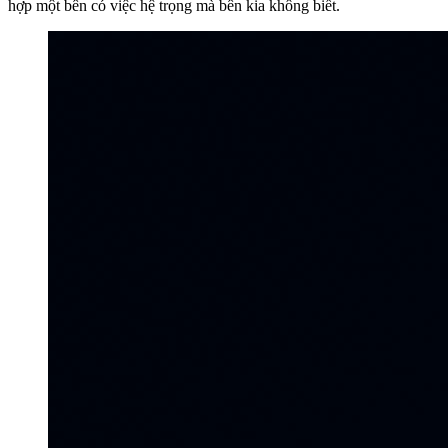
hợp một bên có việc hệ trọng mà bên kia không biết.