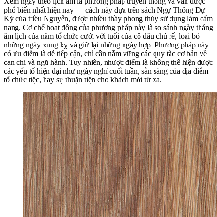
Xem ngày theo lịch âm là phương pháp truyền thống và vẫn được
phổ biến nhất hiện nay — cách này dựa trên sách Ngự Thông Dự
Ký của triều Nguyễn, được nhiều thầy phong thủy sử dụng làm cẩm
nang. Cơ chế hoạt động của phương pháp này là so sánh ngày tháng
âm lịch của năm tổ chức cưới với tuổi của cô dâu chú rể, loại bỏ
những ngày xung kỵ và giữ lại những ngày hợp. Phương pháp này
có ưu điểm là dễ tiếp cận, chỉ cần nắm vững các quy tắc cơ bản về
can chi và ngũ hành. Tuy nhiên, nhược điểm là không thể hiện được
các yếu tố hiện đại như ngày nghỉ cuối tuần, sẵn sàng của địa điểm
tổ chức tiệc, hay sự thuận tiện cho khách mời từ xa.