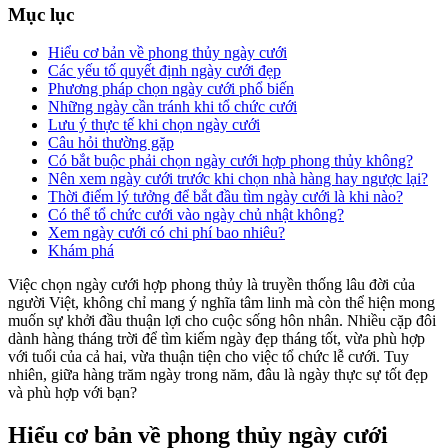
Mục lục
Hiểu cơ bản về phong thủy ngày cưới
Các yếu tố quyết định ngày cưới đẹp
Phương pháp chọn ngày cưới phổ biến
Những ngày cần tránh khi tổ chức cưới
Lưu ý thực tế khi chọn ngày cưới
Câu hỏi thường gặp
Có bắt buộc phải chọn ngày cưới hợp phong thủy không?
Nên xem ngày cưới trước khi chọn nhà hàng hay ngược lại?
Thời điểm lý tưởng để bắt đầu tìm ngày cưới là khi nào?
Có thể tổ chức cưới vào ngày chủ nhật không?
Xem ngày cưới có chi phí bao nhiêu?
Khám phá
Việc chọn ngày cưới hợp phong thủy là truyền thống lâu đời của
người Việt, không chỉ mang ý nghĩa tâm linh mà còn thể hiện mong
muốn sự khởi đầu thuận lợi cho cuộc sống hôn nhân. Nhiều cặp đôi
dành hàng tháng trời để tìm kiếm ngày đẹp tháng tốt, vừa phù hợp
với tuổi của cả hai, vừa thuận tiện cho việc tổ chức lễ cưới. Tuy
nhiên, giữa hàng trăm ngày trong năm, đâu là ngày thực sự tốt đẹp
và phù hợp với bạn?
Hiểu cơ bản về phong thủy ngày cưới