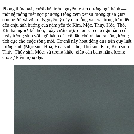
Phong thủy ngày cưới dựa trên nguyên lý âm dương ngũ hành —
một hệ thống triết học phương Đông xem xét sự tương quan giữa
con người và vũ trụ. Nguyên lý này cho rằng vạn vật trong tự nhiên
đều chịu ảnh hưởng của năm yếu tố: Kim, Mộc, Thủy, Hỏa, Thổ.
Khi hai người kết hôn, ngày cưới được chọn sao cho ngũ hành của
ngày tương sinh với ngũ hành của cô dâu chú rể, tạo ra năng lượng
tích cực cho cuộc sống mới. Cơ chế này hoạt động dựa trên quy luật
tương sinh (Mộc sinh Hỏa, Hỏa sinh Thổ, Thổ sinh Kim, Kim sinh
Thủy, Thủy sinh Mộc) và tương khắc, giúp cân bằng năng lượng
cho sự kiện trọng đại.