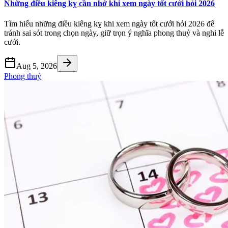
Những điều kiêng kỵ cần nhớ khi xem ngày tốt cưới hỏi 2026
Tìm hiểu những điều kiêng kỵ khi xem ngày tốt cưới hỏi 2026 để
tránh sai sót trong chọn ngày, giữ trọn ý nghĩa phong thuỷ và nghi lễ
cưới.
Aug 5, 2026
Phong thuỷ