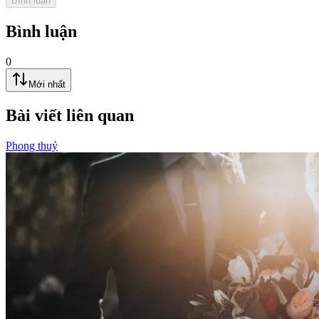
Bình luận
Bình luận
0
Mới nhất
Bài viết liên quan
Phong thuỷ