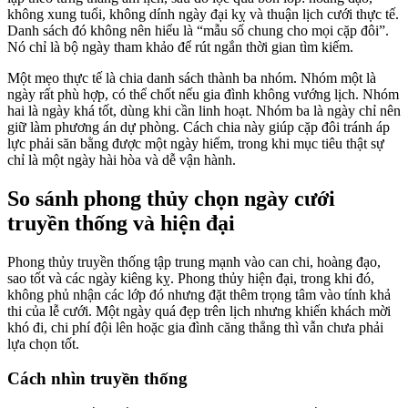
không xung tuổi, không dính ngày đại kỵ và thuận lịch cưới thực tế.
Danh sách đó không nên hiểu là “mẫu số chung cho mọi cặp đôi”.
Nó chỉ là bộ ngày tham khảo để rút ngắn thời gian tìm kiếm.
Một mẹo thực tế là chia danh sách thành ba nhóm. Nhóm một là
ngày rất phù hợp, có thể chốt nếu gia đình không vướng lịch. Nhóm
hai là ngày khá tốt, dùng khi cần linh hoạt. Nhóm ba là ngày chỉ nên
giữ làm phương án dự phòng. Cách chia này giúp cặp đôi tránh áp
lực phải săn bằng được một ngày hiếm, trong khi mục tiêu thật sự
chỉ là một ngày hài hòa và dễ vận hành.
So sánh phong thủy chọn ngày cưới
truyền thống và hiện đại
Phong thủy truyền thống tập trung mạnh vào can chi, hoàng đạo,
sao tốt và các ngày kiêng kỵ. Phong thủy hiện đại, trong khi đó,
không phủ nhận các lớp đó nhưng đặt thêm trọng tâm vào tính khả
thi của lễ cưới. Một ngày quá đẹp trên lịch nhưng khiến khách mời
khó đi, chi phí đội lên hoặc gia đình căng thẳng thì vẫn chưa phải
lựa chọn tốt.
Cách nhìn truyền thống