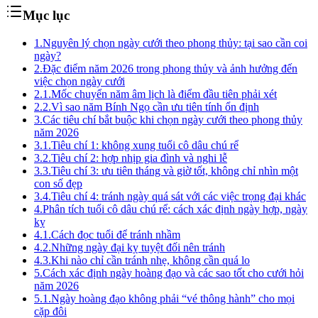
Mục lục
1.
Nguyên lý chọn ngày cưới theo phong thủy: tại sao cần coi
ngày?
2.
Đặc điểm năm 2026 trong phong thủy và ảnh hưởng đến
việc chọn ngày cưới
2.1.
Mốc chuyển năm âm lịch là điểm đầu tiên phải xét
2.2.
Vì sao năm Bính Ngọ cần ưu tiên tính ổn định
3.
Các tiêu chí bắt buộc khi chọn ngày cưới theo phong thủy
năm 2026
3.1.
Tiêu chí 1: không xung tuổi cô dâu chú rể
3.2.
Tiêu chí 2: hợp nhịp gia đình và nghi lễ
3.3.
Tiêu chí 3: ưu tiên tháng và giờ tốt, không chỉ nhìn một
con số đẹp
3.4.
Tiêu chí 4: tránh ngày quá sát với các việc trọng đại khác
4.
Phân tích tuổi cô dâu chú rể: cách xác định ngày hợp, ngày
kỵ
4.1.
Cách đọc tuổi để tránh nhầm
4.2.
Những ngày đại kỵ tuyệt đối nên tránh
4.3.
Khi nào chỉ cần tránh nhẹ, không cần quá lo
5.
Cách xác định ngày hoàng đạo và các sao tốt cho cưới hỏi
năm 2026
5.1.
Ngày hoàng đạo không phải “vé thông hành” cho mọi
cặp đôi