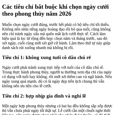
Các tiêu chí bắt buộc khi chọn ngày cưới
theo phong thủy năm 2026
Muốn chọn ngày cưới đúng, trước hết phải có bộ tiêu chí tối thiểu.
Không nên nhìn riêng ngày hoàng đạo rồi bỏ qua tuổi, cũng không
nên chỉ tránh ngày xấu mà quên mất lịch cưới thực tế. Cách làm
hiệu quả là lọc từ rộng đến hẹp: chọn năm và tháng trước, sau đó
xét ngày, cuối cùng mới xét giờ cử hành. Làm theo thứ tự này giúp
danh sách rút xuống nhanh mà không bị rối.
Tiêu chí 1: không xung tuổi cô dâu chú rể
Ngày cưới phải tránh xung trực tiếp với tuổi của cô dâu chú rể.
Trong thực hành phong thủy, người ta thường xem địa chi của ngày
có đụng với tuổi hay không, rồi mới xét thêm can và ngũ hành. Nếu
ngày xung quá mạnh, dù có là ngày đẹp trên lịch chung thì vẫn
không nên ưu tiên cho lễ cưới.
Tiêu chí 2: hợp nhịp gia đình và nghi lễ
Một ngày hợp phong thủy nhưng cả hai họ đều không sắp xếp được
thì vẫn chưa phải ngày tốt thật sự. Lễ cưới cần một chuỗi nghi thức