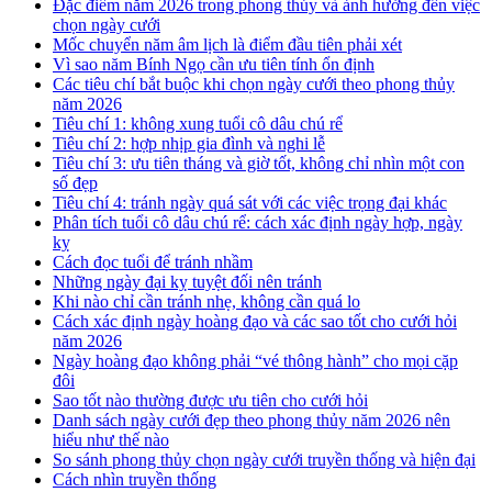
Đặc điểm năm 2026 trong phong thủy và ảnh hưởng đến việc
chọn ngày cưới
Mốc chuyển năm âm lịch là điểm đầu tiên phải xét
Vì sao năm Bính Ngọ cần ưu tiên tính ổn định
Các tiêu chí bắt buộc khi chọn ngày cưới theo phong thủy
năm 2026
Tiêu chí 1: không xung tuổi cô dâu chú rể
Tiêu chí 2: hợp nhịp gia đình và nghi lễ
Tiêu chí 3: ưu tiên tháng và giờ tốt, không chỉ nhìn một con
số đẹp
Tiêu chí 4: tránh ngày quá sát với các việc trọng đại khác
Phân tích tuổi cô dâu chú rể: cách xác định ngày hợp, ngày
kỵ
Cách đọc tuổi để tránh nhầm
Những ngày đại kỵ tuyệt đối nên tránh
Khi nào chỉ cần tránh nhẹ, không cần quá lo
Cách xác định ngày hoàng đạo và các sao tốt cho cưới hỏi
năm 2026
Ngày hoàng đạo không phải “vé thông hành” cho mọi cặp
đôi
Sao tốt nào thường được ưu tiên cho cưới hỏi
Danh sách ngày cưới đẹp theo phong thủy năm 2026 nên
hiểu như thế nào
So sánh phong thủy chọn ngày cưới truyền thống và hiện đại
Cách nhìn truyền thống