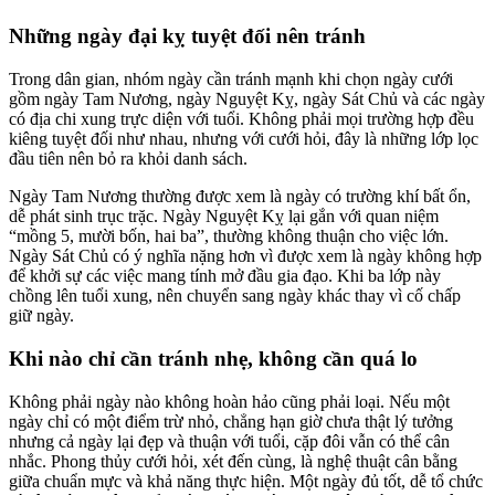
Những ngày đại kỵ tuyệt đối nên tránh
Trong dân gian, nhóm ngày cần tránh mạnh khi chọn ngày cưới
gồm ngày Tam Nương, ngày Nguyệt Kỵ, ngày Sát Chủ và các ngày
có địa chi xung trực diện với tuổi. Không phải mọi trường hợp đều
kiêng tuyệt đối như nhau, nhưng với cưới hỏi, đây là những lớp lọc
đầu tiên nên bỏ ra khỏi danh sách.
Ngày Tam Nương thường được xem là ngày có trường khí bất ổn,
dễ phát sinh trục trặc. Ngày Nguyệt Kỵ lại gắn với quan niệm
“mồng 5, mười bốn, hai ba”, thường không thuận cho việc lớn.
Ngày Sát Chủ có ý nghĩa nặng hơn vì được xem là ngày không hợp
để khởi sự các việc mang tính mở đầu gia đạo. Khi ba lớp này
chồng lên tuổi xung, nên chuyển sang ngày khác thay vì cố chấp
giữ ngày.
Khi nào chỉ cần tránh nhẹ, không cần quá lo
Không phải ngày nào không hoàn hảo cũng phải loại. Nếu một
ngày chỉ có một điểm trừ nhỏ, chẳng hạn giờ chưa thật lý tưởng
nhưng cả ngày lại đẹp và thuận với tuổi, cặp đôi vẫn có thể cân
nhắc. Phong thủy cưới hỏi, xét đến cùng, là nghệ thuật cân bằng
giữa chuẩn mực và khả năng thực hiện. Một ngày đủ tốt, dễ tổ chức