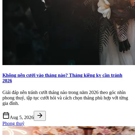
Không nên cưới vào tháng nào? Tháng kiêng kỵ cần tránh
2026
Giải đáp nên tránh cưới tháng nào trong năm 2026 theo góc nhìn
phong thuỷ, tập tục cưới hỏi và cách chọn tháng phù hợp với từng
gia đình.
Aug 5, 2026
Phong thuỷ