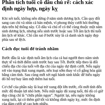
Phân tích tuổi cô dâu chú rể: cách xác
định ngày hợp, ngày kỵ
Khi xét tuổi, không nên dừng ở năm sinh dương lịch. Cần quy đổi
sang can chi và nhìn cả bản mệnh, vì phong thủy cưới hỏi thường
dựa trên hệ thống này. Cô dâu và chú rể có thể cùng thuộc một năm
sinh dương lịch, nhưng nếu sinh trước hoặc sau Tết âm lịch thì tuổi
âm lịch sẽ khác. Chỉ cần sai ở bước này là cả danh sách ngày đẹp
phía sau sẽ lệch.
Cách đọc tuổi để tránh nhầm
Bước đầu là xác định tuổi âm lịch của cả hai người theo năm sinh
thực tế và thời điểm sinh trước hay sau Tết. Bước tiếp theo là đối
chiếu địa chi của tuổi với địa chi của ngày dự định cưới. Nếu ngày
rơi vào trạng thái xung mạnh, nên loại sớm thay vì cố gắng hóa giải
bằng cảm tính. Sau cùng mới xét ngũ hành sinh khắc để hiểu ngày
đó hỗ trợ hay làm mệt thêm hai tuổi.
Cơ chế của phần này là loại trừ xung đột lớn trước, rồi mới tính đến
mức độ thuận lợi nhỏ hơn. Nếu một ngày đã xung tuổi, thì dù có giờ
đẹp cũng chỉ là “chữa phần ngọn”. Ngược lại, nếu ngày không
xung tuổi, lại có thêm giờ tốt và không dính ngày kỵ, mức ổn định
của đám cưới sẽ cao hơn nhiều.