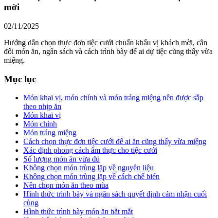
mời
02/11/2025
Hướng dẫn chọn thực đơn tiệc cưới chuẩn khẩu vị khách mời, cân
đối món ăn, ngân sách và cách trình bày để ai dự tiệc cũng thấy vừa
miệng.
Mục lục
Món khai vị, món chính và món tráng miệng nên được sắp
theo nhịp ăn
Món khai vị
Món chính
Món tráng miệng
Cách chọn thực đơn tiệc cưới để ai ăn cũng thấy vừa miệng
Xác định phong cách ẩm thực cho tiệc cưới
Số lượng món ăn vừa đủ
Không chọn món trùng lặp về nguyên liệu
Không chọn món trùng lặp về cách chế biến
Nên chọn món ăn theo mùa
Hình thức trình bày và ngân sách quyết định cảm nhận cuối
cùng
Hình thức trình bày món ăn bắt mắt