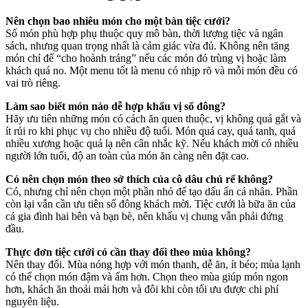
Nên chọn bao nhiêu món cho một bàn tiệc cưới?
Số món phù hợp phụ thuộc quy mô bàn, thời lượng tiệc và ngân
sách, nhưng quan trọng nhất là cảm giác vừa đủ. Không nên tăng
món chỉ để “cho hoành tráng” nếu các món đó trùng vị hoặc làm
khách quá no. Một menu tốt là menu có nhịp rõ và mỗi món đều có
vai trò riêng.
Làm sao biết món nào dễ hợp khẩu vị số đông?
Hãy ưu tiên những món có cách ăn quen thuộc, vị không quá gắt và
ít rủi ro khi phục vụ cho nhiều độ tuổi. Món quá cay, quá tanh, quá
nhiều xương hoặc quá lạ nên cân nhắc kỹ. Nếu khách mời có nhiều
người lớn tuổi, độ an toàn của món ăn càng nên đặt cao.
Có nên chọn món theo sở thích của cô dâu chú rể không?
Có, nhưng chỉ nên chọn một phần nhỏ để tạo dấu ấn cá nhân. Phần
còn lại vẫn cần ưu tiên số đông khách mời. Tiệc cưới là bữa ăn của
cả gia đình hai bên và bạn bè, nên khẩu vị chung vẫn phải đứng
đầu.
Thực đơn tiệc cưới có cần thay đổi theo mùa không?
Nên thay đổi. Mùa nóng hợp với món thanh, dễ ăn, ít béo; mùa lạnh
có thể chọn món đậm và ấm hơn. Chọn theo mùa giúp món ngon
hơn, khách ăn thoải mái hơn và đôi khi còn tối ưu được chi phí
nguyên liệu.