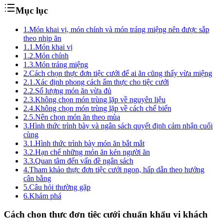
Mục lục
1.
Món khai vị, món chính và món tráng miệng nên được sắp
theo nhịp ăn
1.1.
Món khai vị
1.2.
Món chính
1.3.
Món tráng miệng
2.
Cách chọn thực đơn tiệc cưới để ai ăn cũng thấy vừa miệng
2.1.
Xác định phong cách ẩm thực cho tiệc cưới
2.2.
Số lượng món ăn vừa đủ
2.3.
Không chọn món trùng lặp về nguyên liệu
2.4.
Không chọn món trùng lặp về cách chế biến
2.5.
Nên chọn món ăn theo mùa
3.
Hình thức trình bày và ngân sách quyết định cảm nhận cuối
cùng
3.1.
Hình thức trình bày món ăn bắt mắt
3.2.
Hạn chế những món ăn kén người ăn
3.3.
Quan tâm đến vấn đề ngân sách
4.
Tham khảo thực đơn tiệc cưới ngon, hấp dẫn theo hướng
cân bằng
5.
Câu hỏi thường gặp
6.
Khám phá
Cách chọn thực đơn tiệc cưới chuẩn khẩu vị khách