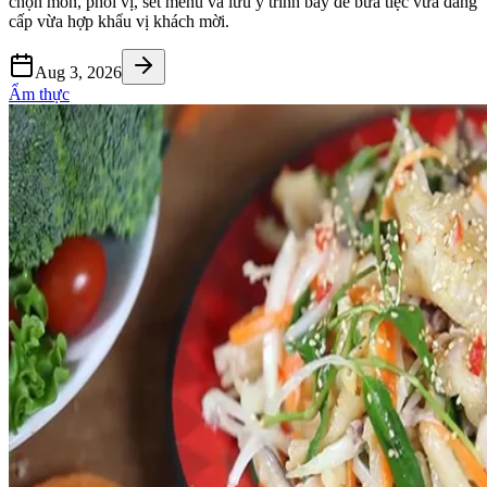
chọn món, phối vị, set menu và lưu ý trình bày để bữa tiệc vừa đẳng
cấp vừa hợp khẩu vị khách mời.
Aug 3, 2026
Ẩm thực