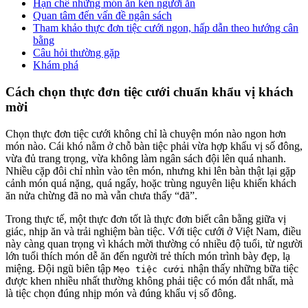
Hạn chế những món ăn kén người ăn
Quan tâm đến vấn đề ngân sách
Tham khảo thực đơn tiệc cưới ngon, hấp dẫn theo hướng cân
bằng
Câu hỏi thường gặp
Khám phá
Cách chọn thực đơn tiệc cưới chuẩn khẩu vị khách
mời
Chọn thực đơn tiệc cưới không chỉ là chuyện món nào ngon hơn
món nào. Cái khó nằm ở chỗ bàn tiệc phải vừa hợp khẩu vị số đông,
vừa đủ trang trọng, vừa không làm ngân sách đội lên quá nhanh.
Nhiều cặp đôi chỉ nhìn vào tên món, nhưng khi lên bàn thật lại gặp
cảnh món quá nặng, quá ngấy, hoặc trùng nguyên liệu khiến khách
ăn nửa chừng đã no mà vẫn chưa thấy “đã”.
Trong thực tế, một thực đơn tốt là thực đơn biết cân bằng giữa vị
giác, nhịp ăn và trải nghiệm bàn tiệc. Với tiệc cưới ở Việt Nam, điều
này càng quan trọng vì khách mời thường có nhiều độ tuổi, từ người
lớn tuổi thích món dễ ăn đến người trẻ thích món trình bày đẹp, lạ
miệng. Đội ngũ biên tập
nhận thấy những bữa tiệc
Mẹo tiệc cưới
được khen nhiều nhất thường không phải tiệc có món đắt nhất, mà
là tiệc chọn đúng nhịp món và đúng khẩu vị số đông.