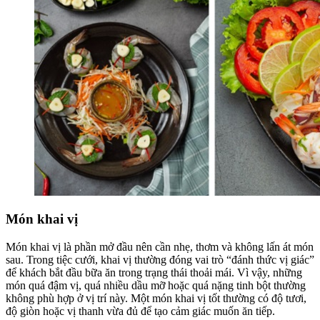
Món khai vị
Món khai vị là phần mở đầu nên cần nhẹ, thơm và không lấn át món
sau. Trong tiệc cưới, khai vị thường đóng vai trò “đánh thức vị giác”
để khách bắt đầu bữa ăn trong trạng thái thoải mái. Vì vậy, những
món quá đậm vị, quá nhiều dầu mỡ hoặc quá nặng tinh bột thường
không phù hợp ở vị trí này. Một món khai vị tốt thường có độ tươi,
độ giòn hoặc vị thanh vừa đủ để tạo cảm giác muốn ăn tiếp.