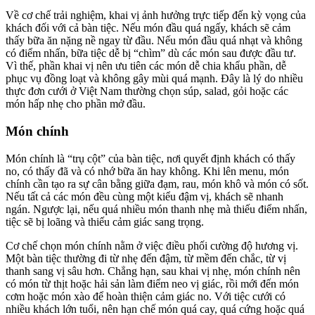
Về cơ chế trải nghiệm, khai vị ảnh hưởng trực tiếp đến kỳ vọng của
khách đối với cả bàn tiệc. Nếu món đầu quá ngấy, khách sẽ cảm
thấy bữa ăn nặng nề ngay từ đầu. Nếu món đầu quá nhạt và không
có điểm nhấn, bữa tiệc dễ bị “chìm” dù các món sau được đầu tư.
Vì thế, phần khai vị nên ưu tiên các món dễ chia khẩu phần, dễ
phục vụ đồng loạt và không gây mùi quá mạnh. Đây là lý do nhiều
thực đơn cưới ở Việt Nam thường chọn súp, salad, gỏi hoặc các
món hấp nhẹ cho phần mở đầu.
Món chính
Món chính là “trụ cột” của bàn tiệc, nơi quyết định khách có thấy
no, có thấy đã và có nhớ bữa ăn hay không. Khi lên menu, món
chính cần tạo ra sự cân bằng giữa đạm, rau, món khô và món có sốt.
Nếu tất cả các món đều cùng một kiểu đậm vị, khách sẽ nhanh
ngán. Ngược lại, nếu quá nhiều món thanh nhẹ mà thiếu điểm nhấn,
tiệc sẽ bị loãng và thiếu cảm giác sang trọng.
Cơ chế chọn món chính nằm ở việc điều phối cường độ hương vị.
Một bàn tiệc thường đi từ nhẹ đến đậm, từ mềm đến chắc, từ vị
thanh sang vị sâu hơn. Chẳng hạn, sau khai vị nhẹ, món chính nên
có món từ thịt hoặc hải sản làm điểm neo vị giác, rồi mới đến món
cơm hoặc món xào để hoàn thiện cảm giác no. Với tiệc cưới có
nhiều khách lớn tuổi, nên hạn chế món quá cay, quá cứng hoặc quá