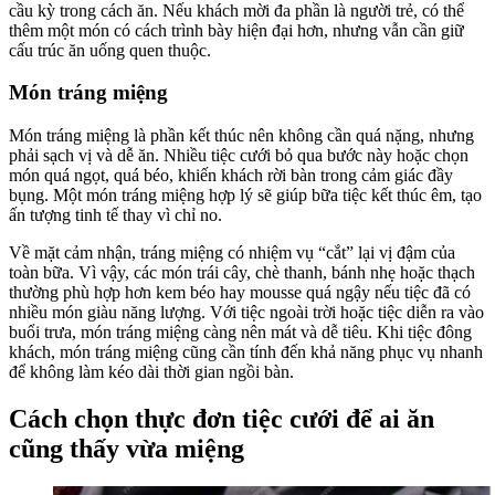
cầu kỳ trong cách ăn. Nếu khách mời đa phần là người trẻ, có thể
thêm một món có cách trình bày hiện đại hơn, nhưng vẫn cần giữ
cấu trúc ăn uống quen thuộc.
Món tráng miệng
Món tráng miệng là phần kết thúc nên không cần quá nặng, nhưng
phải sạch vị và dễ ăn. Nhiều tiệc cưới bỏ qua bước này hoặc chọn
món quá ngọt, quá béo, khiến khách rời bàn trong cảm giác đầy
bụng. Một món tráng miệng hợp lý sẽ giúp bữa tiệc kết thúc êm, tạo
ấn tượng tinh tế thay vì chỉ no.
Về mặt cảm nhận, tráng miệng có nhiệm vụ “cắt” lại vị đậm của
toàn bữa. Vì vậy, các món trái cây, chè thanh, bánh nhẹ hoặc thạch
thường phù hợp hơn kem béo hay mousse quá ngậy nếu tiệc đã có
nhiều món giàu năng lượng. Với tiệc ngoài trời hoặc tiệc diễn ra vào
buổi trưa, món tráng miệng càng nên mát và dễ tiêu. Khi tiệc đông
khách, món tráng miệng cũng cần tính đến khả năng phục vụ nhanh
để không làm kéo dài thời gian ngồi bàn.
Cách chọn thực đơn tiệc cưới để ai ăn
cũng thấy vừa miệng