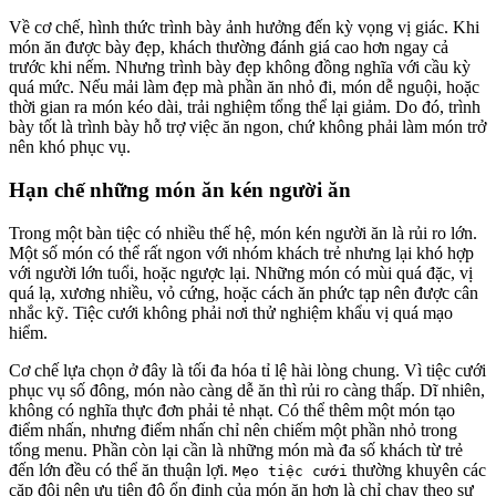
Về cơ chế, hình thức trình bày ảnh hưởng đến kỳ vọng vị giác. Khi
món ăn được bày đẹp, khách thường đánh giá cao hơn ngay cả
trước khi nếm. Nhưng trình bày đẹp không đồng nghĩa với cầu kỳ
quá mức. Nếu mải làm đẹp mà phần ăn nhỏ đi, món dễ nguội, hoặc
thời gian ra món kéo dài, trải nghiệm tổng thể lại giảm. Do đó, trình
bày tốt là trình bày hỗ trợ việc ăn ngon, chứ không phải làm món trở
nên khó phục vụ.
Hạn chế những món ăn kén người ăn
Trong một bàn tiệc có nhiều thế hệ, món kén người ăn là rủi ro lớn.
Một số món có thể rất ngon với nhóm khách trẻ nhưng lại khó hợp
với người lớn tuổi, hoặc ngược lại. Những món có mùi quá đặc, vị
quá lạ, xương nhiều, vỏ cứng, hoặc cách ăn phức tạp nên được cân
nhắc kỹ. Tiệc cưới không phải nơi thử nghiệm khẩu vị quá mạo
hiểm.
Cơ chế lựa chọn ở đây là tối đa hóa tỉ lệ hài lòng chung. Vì tiệc cưới
phục vụ số đông, món nào càng dễ ăn thì rủi ro càng thấp. Dĩ nhiên,
không có nghĩa thực đơn phải tẻ nhạt. Có thể thêm một món tạo
điểm nhấn, nhưng điểm nhấn chỉ nên chiếm một phần nhỏ trong
tổng menu. Phần còn lại cần là những món mà đa số khách từ trẻ
đến lớn đều có thể ăn thuận lợi.
thường khuyên các
Mẹo tiệc cưới
cặp đôi nên ưu tiên độ ổn định của món ăn hơn là chỉ chạy theo sự