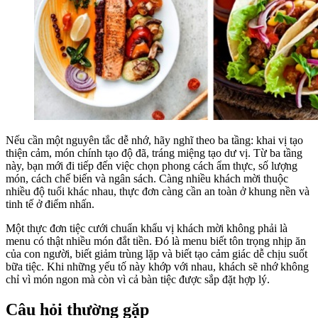
Nếu cần một nguyên tắc dễ nhớ, hãy nghĩ theo ba tầng: khai vị tạo
thiện cảm, món chính tạo độ đã, tráng miệng tạo dư vị. Từ ba tầng
này, bạn mới đi tiếp đến việc chọn phong cách ẩm thực, số lượng
món, cách chế biến và ngân sách. Càng nhiều khách mời thuộc
nhiều độ tuổi khác nhau, thực đơn càng cần an toàn ở khung nền và
tinh tế ở điểm nhấn.
Một thực đơn tiệc cưới chuẩn khẩu vị khách mời không phải là
menu có thật nhiều món đắt tiền. Đó là menu biết tôn trọng nhịp ăn
của con người, biết giảm trùng lặp và biết tạo cảm giác dễ chịu suốt
bữa tiệc. Khi những yếu tố này khớp với nhau, khách sẽ nhớ không
chỉ vì món ngon mà còn vì cả bàn tiệc được sắp đặt hợp lý.
Câu hỏi thường gặp