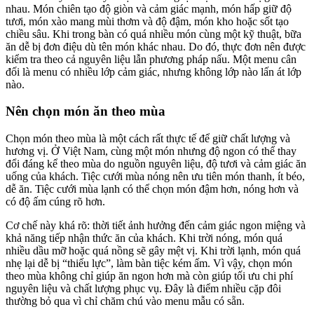
nhau. Món chiên tạo độ giòn và cảm giác mạnh, món hấp giữ độ
tươi, món xào mang mùi thơm và độ đậm, món kho hoặc sốt tạo
chiều sâu. Khi trong bàn có quá nhiều món cùng một kỹ thuật, bữa
ăn dễ bị đơn điệu dù tên món khác nhau. Do đó, thực đơn nên được
kiểm tra theo cả nguyên liệu lẫn phương pháp nấu. Một menu cân
đối là menu có nhiều lớp cảm giác, nhưng không lớp nào lấn át lớp
nào.
Nên chọn món ăn theo mùa
Chọn món theo mùa là một cách rất thực tế để giữ chất lượng và
hương vị. Ở Việt Nam, cùng một món nhưng độ ngon có thể thay
đổi đáng kể theo mùa do nguồn nguyên liệu, độ tươi và cảm giác ăn
uống của khách. Tiệc cưới mùa nóng nên ưu tiên món thanh, ít béo,
dễ ăn. Tiệc cưới mùa lạnh có thể chọn món đậm hơn, nóng hơn và
có độ ấm cúng rõ hơn.
Cơ chế này khá rõ: thời tiết ảnh hưởng đến cảm giác ngon miệng và
khả năng tiếp nhận thức ăn của khách. Khi trời nóng, món quá
nhiều dầu mỡ hoặc quá nồng sẽ gây mệt vị. Khi trời lạnh, món quá
nhẹ lại dễ bị “thiếu lực”, làm bàn tiệc kém ấm. Vì vậy, chọn món
theo mùa không chỉ giúp ăn ngon hơn mà còn giúp tối ưu chi phí
nguyên liệu và chất lượng phục vụ. Đây là điểm nhiều cặp đôi
thường bỏ qua vì chỉ chăm chú vào menu mẫu có sẵn.