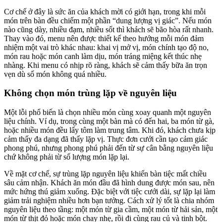
Cơ chế ở đây là sức ăn của khách mời có giới hạn, trong khi mỗi
món trên bàn đều chiếm một phần “dung lượng vị giác”. Nếu món
nào cũng dày, nhiều đạm, nhiều sốt thì khách sẽ bão hòa rất nhanh.
Thay vào đó, menu nên được thiết kế theo hướng mỗi món đảm
nhiệm một vai trò khác nhau: khai vị mở vị, món chính tạo độ no,
món rau hoặc món canh làm dịu, món tráng miệng kết thúc nhẹ
nhàng. Khi menu có nhịp rõ ràng, khách sẽ cảm thấy bữa ăn trọn
vẹn dù số món không quá nhiều.
Không chọn món trùng lặp về nguyên liệu
Một lỗi phổ biến là chọn nhiều món cùng xoay quanh một nguyên
liệu chính. Ví dụ, trong cùng một bàn mà có đến hai, ba món từ gà,
hoặc nhiều món đều lấy tôm làm trung tâm. Khi đó, khách chưa kịp
cảm thấy đa dạng đã thấy lặp vị. Thực đơn cưới cần tạo cảm giác
phong phú, nhưng phong phú phải đến từ sự cân bằng nguyên liệu
chứ không phải từ số lượng món lặp lại.
Về mặt cơ chế, sự trùng lặp nguyên liệu khiến bàn tiệc mất chiều
sâu cảm nhận. Khách ăn món đầu đã hình dung được món sau, nên
mức hứng thú giảm xuống. Đặc biệt với tiệc cưới dài, sự lặp lại làm
giảm trải nghiệm nhiều hơn bạn tưởng. Cách xử lý tốt là chia nhóm
nguyên liệu theo tầng: một món từ gia cầm, một món từ hải sản, một
món từ thịt đỏ hoặc món chay nhẹ, rồi đi cùng rau củ và tinh bột.