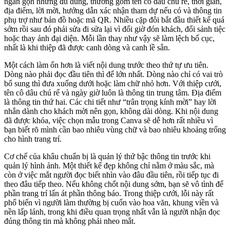
ngắn gọn nhưng đủ dùng, thường gồm tên cô dâu chú rể, thời gian,
địa điểm, lời mời, hướng dẫn xác nhận tham dự nếu có và thông tin
phụ trợ như bản đồ hoặc mã QR. Nhiều cặp đôi bắt đầu thiết kế quá
sớm rồi sau đó phải sửa đi sửa lại vì đổi giờ đón khách, đổi sảnh tiệc
hoặc thay ảnh đại diện. Mỗi lần thay như vậy sẽ làm lệch bố cục,
nhất là khi thiệp đã được canh dòng và canh lề sẵn.
Một cách làm ổn hơn là viết nội dung trước theo thứ tự ưu tiên.
Dòng nào phải đọc đầu tiên thì để lớn nhất. Dòng nào chỉ có vai trò
bổ sung thì đưa xuống dưới hoặc làm chữ nhỏ hơn. Với thiệp cưới,
tên cô dâu chú rể và ngày giờ luôn là thông tin trung tâm. Địa điểm
là thông tin thứ hai. Các chi tiết như “trân trọng kính mời” hay lời
nhắn dành cho khách mời nên gọn, không dài dòng. Khi nội dung
đã được khóa, việc chọn mẫu trong Canva sẽ dễ hơn rất nhiều vì
bạn biết rõ mình cần bao nhiêu vùng chữ và bao nhiêu khoảng trống
cho hình trang trí.
Cơ chế của khâu chuẩn bị là quản lý thứ bậc thông tin trước khi
quản lý hình ảnh. Một thiết kế đẹp không chỉ nằm ở màu sắc, mà
còn ở việc mắt người đọc biết nhìn vào đâu đầu tiên, rồi tiếp tục đi
theo đâu tiếp theo. Nếu không chốt nội dung sớm, bạn sẽ vô tình để
phần trang trí lấn át phần thông báo. Trong thiệp cưới, lỗi này rất
phổ biến vì người làm thường bị cuốn vào hoa văn, khung viền và
nền lấp lánh, trong khi điều quan trọng nhất vẫn là người nhận đọc
đúng thông tin mà không phải nheo mắt.