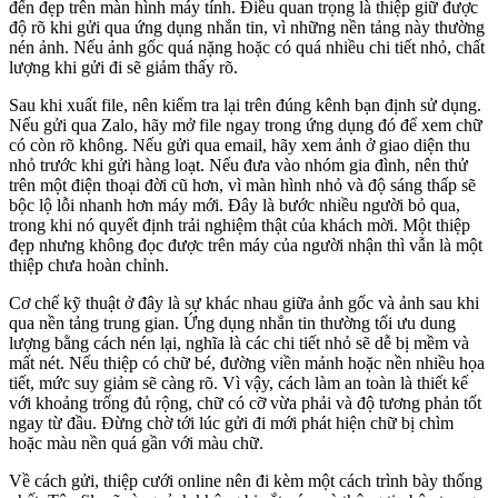
đến đẹp trên màn hình máy tính. Điều quan trọng là thiệp giữ được
độ rõ khi gửi qua ứng dụng nhắn tin, vì những nền tảng này thường
nén ảnh. Nếu ảnh gốc quá nặng hoặc có quá nhiều chi tiết nhỏ, chất
lượng khi gửi đi sẽ giảm thấy rõ.
Sau khi xuất file, nên kiểm tra lại trên đúng kênh bạn định sử dụng.
Nếu gửi qua Zalo, hãy mở file ngay trong ứng dụng đó để xem chữ
có còn rõ không. Nếu gửi qua email, hãy xem ảnh ở giao diện thu
nhỏ trước khi gửi hàng loạt. Nếu đưa vào nhóm gia đình, nên thử
trên một điện thoại đời cũ hơn, vì màn hình nhỏ và độ sáng thấp sẽ
bộc lộ lỗi nhanh hơn máy mới. Đây là bước nhiều người bỏ qua,
trong khi nó quyết định trải nghiệm thật của khách mời. Một thiệp
đẹp nhưng không đọc được trên máy của người nhận thì vẫn là một
thiệp chưa hoàn chỉnh.
Cơ chế kỹ thuật ở đây là sự khác nhau giữa ảnh gốc và ảnh sau khi
qua nền tảng trung gian. Ứng dụng nhắn tin thường tối ưu dung
lượng bằng cách nén lại, nghĩa là các chi tiết nhỏ sẽ dễ bị mềm và
mất nét. Nếu thiệp có chữ bé, đường viền mảnh hoặc nền nhiều họa
tiết, mức suy giảm sẽ càng rõ. Vì vậy, cách làm an toàn là thiết kế
với khoảng trống đủ rộng, chữ có cỡ vừa phải và độ tương phản tốt
ngay từ đầu. Đừng chờ tới lúc gửi đi mới phát hiện chữ bị chìm
hoặc màu nền quá gần với màu chữ.
Về cách gửi, thiệp cưới online nên đi kèm một cách trình bày thống