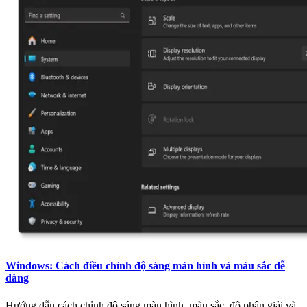
Windows: Cách điều chỉnh độ sáng màn hình và màu sắc dễ
dàng
Hướng dẫn cách chỉnh độ sáng màn hình, màu sắc, độ phân giải và