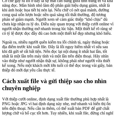
Cơ chế gây ra lỗi ở đây là sự mất cân bằng giữa tính trang trí và khả
năng đọc. Màn hình nhỏ làm độ phân giải hiệu dụng giảm, nhất là
khi ảnh hoặc họa tiết bị nén lại. Nếu chữ có nét quá mảnh, đường
cong quá uốn lượn hoặc nền quá sáng tối thất thường, độ tương
phản sẽ giảm mạnh. Người xem sẽ cảm giác thiệp “khó chịu” dù
chưa kịp nhận ra lý do. Điều này quan trọng với thiệp cưới online vì
người nhận thường mở nhanh trong lúc bận. Một thiết kế rõ ràng sẽ
có tỷ lệ được đọc đầy đủ cao hơn một thiết kế đẹp nhưng khó hiểu.
Ngoài ra, nhiều người quên kiểm tra lỗi chính tả, ngày tháng hoặc
địa điểm trước khi xuất file. Đây là lỗi nguy hiểm nhất vì sửa sau
khi đã gửi sẽ rất bất tiện. Nên đọc lại nội dung ít nhất hai lần, tốt
nhất là một lần trên máy tính và một lần trên điện thoại. Hãy nhìn
vào thiệp như người nhận thật sự, không phải như người vừa thiết
kế xong. Nếu một khách mời lớn tuổi có thể đọc trong vài giây, bản
thiệp đó mới đạt yêu cầu thực tế.
Cách xuất file và gửi thiệp sao cho nhìn
chuyên nghiệp
Với thiệp cưới online, định dạng xuất file thường phù hợp nhất là
PNG hoặc JPG vì hai định dạng này nhẹ, mở nhanh và hiển thị ổn
trên điện thoại. Nếu cần in thêm, có thể xuất bản PDF để giữ chất
lượng chữ và bố cục tốt hơn. Tuy nhiên, khi xuất file, đừng chỉ nghĩ