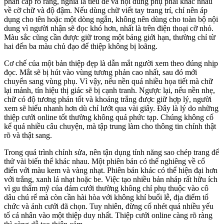
phân cấp rõ ràng, nghĩa là tiêu đề và nội dung phụ phải khác nhau
về cỡ chữ và độ đậm. Nếu dùng chữ viết tay trang trí, chỉ nên áp
dụng cho tên hoặc một dòng ngắn, không nên dùng cho toàn bộ nội
dung vì người nhận sẽ đọc khó hơn, nhất là trên điện thoại cỡ nhỏ.
Màu sắc cũng cần được giữ trong một bảng giới hạn, thường chỉ từ
hai đến ba màu chủ đạo để thiệp không bị loãng.
Cơ chế của một bản thiệp đẹp là dẫn mắt người xem theo đúng nhịp
đọc. Mắt sẽ bị hút vào vùng tương phản cao nhất, sau đó mới
chuyển sang vùng phụ. Vì vậy, nếu nền quá nhiều họa tiết mà chữ
lại mảnh, tín hiệu thị giác sẽ bị cạnh tranh. Ngược lại, nếu nền nhẹ,
chữ có độ tương phản tốt và khoảng trắng được giữ hợp lý, người
xem sẽ hiểu nhanh hơn dù chỉ lướt qua vài giây. Đây là lý do những
thiệp cưới online tốt thường không quá phức tạp. Chúng không cố
kể quá nhiều câu chuyện, mà tập trung làm cho thông tin chính thật
rõ và thật sang.
Trong quá trình chỉnh sửa, nên tận dụng tính năng sao chép trang để
thử vài biến thể khác nhau. Một phiên bản có thể nghiêng về cổ
điển với màu kem và vàng nhạt. Phiên bản khác có thể hiện đại hơn
với trắng, xanh lá nhạt hoặc be. Việc tạo nhiều bản nháp rất hữu ích
vì gu thẩm mỹ của đám cưới thường không chỉ phụ thuộc vào cô
dâu chú rể mà còn cần hài hòa với không khí buổi lễ, địa điểm tổ
chức và ảnh cưới đã chọn. Tuy nhiên, đừng cố nhét quá nhiều yếu
tố cá nhân vào một thiệp duy nhất. Thiệp cưới online càng rõ ràng