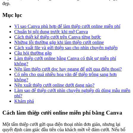
đẹp.
Mục lục
Vì sao Canva phù hợp để làm thiệp cưới online miễn phí
Chuẩn bị nội dung trước khi mở Canva
Cách thiết kế thiệp cưới trên Canva từng bước
Những lỗi thường gặp khi làm thiệp cưới online
Cách xuất file và gửi thiệp sao cho nhìn chuyên nghiệp
Câu hỏi thường gặp
Làm thiệp cưới online bằng Canva có thật sự miễn phí
không?
Nên làm thiệp cưới dọc hay ngang để gửi qua điện thoại?
Có nên cho quá nhiều hoa văn để thiệp trông sang hơn
không?
Nên xuất thiệp cưới online dưới dạng nào?
Làm sao để thiệp cưới nhìn chuyên nghiệp dù dùng mẫu miễn
phí?
Khám phá
Cách làm thiệp cưới online miễn phí bằng Canva
Một tấm thiệp cưới gửi qua điện thoại nhìn đơn giản, nhưng lại
quyết định cảm giác đầu tiên của khách mời về đám cưới. Nếu bố