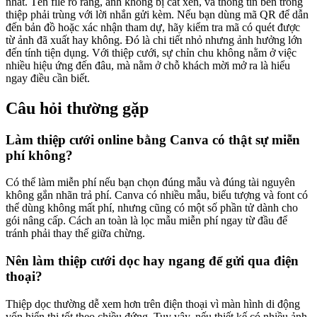
nhất. Tên file rõ ràng, ảnh không bị cắt xén, và thông tin bên trong
thiệp phải trùng với lời nhắn gửi kèm. Nếu bạn dùng mã QR để dẫn
đến bản đồ hoặc xác nhận tham dự, hãy kiểm tra mã có quét được
từ ảnh đã xuất hay không. Đó là chi tiết nhỏ nhưng ảnh hưởng lớn
đến tính tiện dụng. Với thiệp cưới, sự chỉn chu không nằm ở việc
nhiều hiệu ứng đến đâu, mà nằm ở chỗ khách mời mở ra là hiểu
ngay điều cần biết.
Câu hỏi thường gặp
Làm thiệp cưới online bằng Canva có thật sự miễn
phí không?
Có thể làm miễn phí nếu bạn chọn đúng mẫu và đúng tài nguyên
không gắn nhãn trả phí. Canva có nhiều mẫu, biểu tượng và font có
thể dùng không mất phí, nhưng cũng có một số phần tử dành cho
gói nâng cấp. Cách an toàn là lọc mẫu miễn phí ngay từ đầu để
tránh phải thay thế giữa chừng.
Nên làm thiệp cưới dọc hay ngang để gửi qua điện
thoại?
Thiệp dọc thường dễ xem hơn trên điện thoại vì màn hình di động
vốn hiển thị tốt theo chiều đứng. Tuy vậy, nếu thiết kế có nhiều ảnh