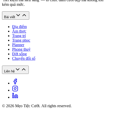
kém quá mức.
Bài viết
Địa điểm
Ẩm thực
Trang trí
Trang phục
Planner
Phong thuỷ
Đời sống
Chuyển đổi số
Liên hệ
© 2026 Mẹo Tiệc Cưới. All rights reserved.