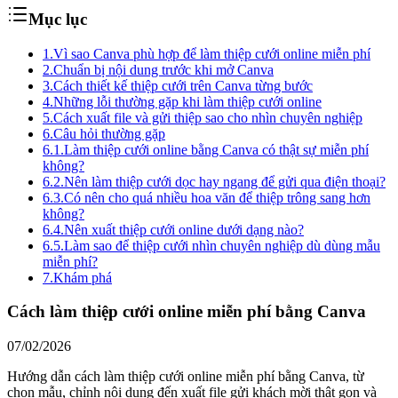
Mục lục
1.
Vì sao Canva phù hợp để làm thiệp cưới online miễn phí
2.
Chuẩn bị nội dung trước khi mở Canva
3.
Cách thiết kế thiệp cưới trên Canva từng bước
4.
Những lỗi thường gặp khi làm thiệp cưới online
5.
Cách xuất file và gửi thiệp sao cho nhìn chuyên nghiệp
6.
Câu hỏi thường gặp
6.1.
Làm thiệp cưới online bằng Canva có thật sự miễn phí
không?
6.2.
Nên làm thiệp cưới dọc hay ngang để gửi qua điện thoại?
6.3.
Có nên cho quá nhiều hoa văn để thiệp trông sang hơn
không?
6.4.
Nên xuất thiệp cưới online dưới dạng nào?
6.5.
Làm sao để thiệp cưới nhìn chuyên nghiệp dù dùng mẫu
miễn phí?
7.
Khám phá
Cách làm thiệp cưới online miễn phí bằng Canva
07/02/2026
Hướng dẫn cách làm thiệp cưới online miễn phí bằng Canva, từ
chọn mẫu, chỉnh nội dung đến xuất file gửi khách mời thật gọn và