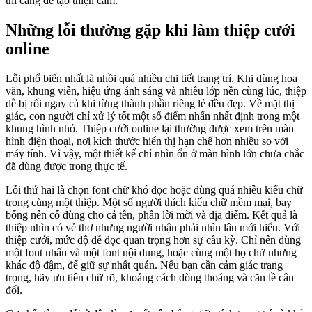
thì càng dễ tạo thiện cảm.
Những lỗi thường gặp khi làm thiệp cưới
online
Lỗi phổ biến nhất là nhồi quá nhiều chi tiết trang trí. Khi dùng hoa
văn, khung viền, hiệu ứng ánh sáng và nhiều lớp nền cùng lúc, thiệp
dễ bị rối ngay cả khi từng thành phần riêng lẻ đều đẹp. Về mặt thị
giác, con người chỉ xử lý tốt một số điểm nhấn nhất định trong một
khung hình nhỏ. Thiệp cưới online lại thường được xem trên màn
hình điện thoại, nơi kích thước hiển thị hạn chế hơn nhiều so với
máy tính. Vì vậy, một thiết kế chỉ nhìn ổn ở màn hình lớn chưa chắc
đã dùng được trong thực tế.
Lỗi thứ hai là chọn font chữ khó đọc hoặc dùng quá nhiều kiểu chữ
trong cùng một thiệp. Một số người thích kiểu chữ mềm mại, bay
bổng nên cố dùng cho cả tên, phần lời mời và địa điểm. Kết quả là
thiệp nhìn có vẻ thơ nhưng người nhận phải nhìn lâu mới hiểu. Với
thiệp cưới, mức độ dễ đọc quan trọng hơn sự cầu kỳ. Chỉ nên dùng
một font nhấn và một font nội dung, hoặc cùng một họ chữ nhưng
khác độ đậm, để giữ sự nhất quán. Nếu bạn cần cảm giác trang
trọng, hãy ưu tiên chữ rõ, khoảng cách dòng thoáng và căn lề cân
đối.