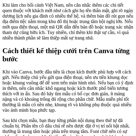
Khi làm cho bối cảnh Việt Nam, nên cân nhắc thêm các chi tiết
quen thuộc với khách mời như cách ghi họ tên thân mật, ghi rõ ngày
dương lịch nếu gia đình có nhiều thế hệ, và thêm bản đồ rút gọn nếu
địa điểm tiệc nằm trong khu đô thị hoặc trung tâm hội nghị lớn. Nếu
mời qua điện thoại, một mã QR dẫn đến bản đồ hoặc trang xác nhận
tham dự cũng hữu ích. Tuy nhiên, chỉ thêm khi thật sự cần, vì quá
nhiều thành phần sẽ làm thiệp mất sự trang nhã.
Cách thiết kế thiệp cưới trên Canva từng
bước
Khi vào Canva, bước đầu tiên là chọn kích thước phù hợp với cách
gửi. Nếu thiệp chủ yếu gửi qua điện thoại, nên ưu tiên khung dọc
hoặc khung vuông để dễ xem trên màn hình nhỏ. Nếu bạn có ý định
in thêm, nên cân nhắc khổ ngang hoặc kích thước phổ biến tương
thích với in ấn. Sau đó hãy tìm mẫu có bố cục đơn giản, ít mảng
nặng và có khoảng trống đủ rộng cho phần chữ. Mẫu miễn phí tốt
thường là mẫu có nền nhẹ, khung rõ và không phụ thuộc quá nhiều
vào ảnh minh họa phức tạp.
Sau khi chọn mẫu, bạn thay từng phần nội dung theo thứ tự đã
chuẩn bị. Phần tên cô dâu chú rể nên được đặt ở vị trí nổi bật nhất,
thường là trung tâm hoặc phía trên trung tâm. Font chữ nên có sự