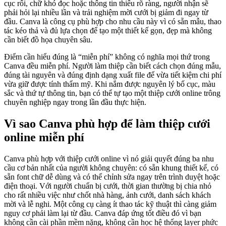
cục rối, chữ khó đọc hoặc thông tin thiếu rõ ràng, người nhận sẽ
phải hỏi lại nhiều lần và trải nghiệm mời cưới bị giảm đi ngay từ
đầu. Canva là công cụ phù hợp cho nhu cầu này vì có sẵn mẫu, thao
tác kéo thả và đủ lựa chọn để tạo một thiết kế gọn, đẹp mà không
cần biết đồ họa chuyên sâu.
Điểm cần hiểu đúng là “miễn phí” không có nghĩa mọi thứ trong
Canva đều miễn phí. Người làm thiệp cần biết cách chọn đúng mẫu,
đúng tài nguyên và đúng định dạng xuất file để vừa tiết kiệm chi phí
vừa giữ được tính thẩm mỹ. Khi nắm được nguyên lý bố cục, màu
sắc và thứ tự thông tin, bạn có thể tự tạo một thiệp cưới online trông
chuyên nghiệp ngay trong lần đầu thực hiện.
Vì sao Canva phù hợp để làm thiệp cưới
online miễn phí
Canva phù hợp với thiệp cưới online vì nó giải quyết đúng ba nhu
cầu cơ bản nhất của người không chuyên: có sẵn khung thiết kế, có
sẵn font chữ dễ dùng và có thể chỉnh sửa ngay trên trình duyệt hoặc
điện thoại. Với người chuẩn bị cưới, thời gian thường bị chia nhỏ
cho rất nhiều việc như chốt nhà hàng, ảnh cưới, danh sách khách
mời và lễ nghi. Một công cụ càng ít thao tác kỹ thuật thì càng giảm
nguy cơ phải làm lại từ đầu. Canva đáp ứng tốt điều đó vì bạn
không cần cài phần mềm nặng, không cần học hệ thống layer phức