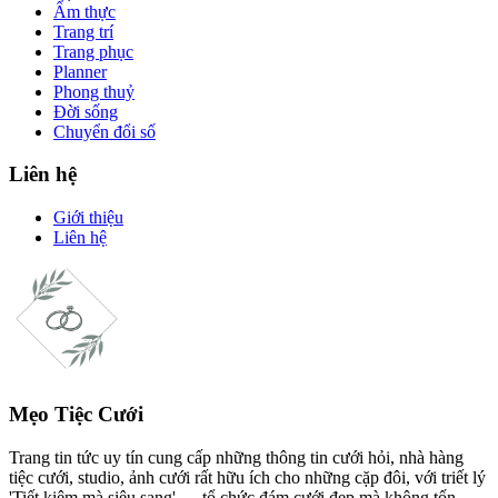
Ẩm thực
Trang trí
Trang phục
Planner
Phong thuỷ
Đời sống
Chuyển đổi số
Liên hệ
Giới thiệu
Liên hệ
Mẹo Tiệc Cưới
Trang tin tức uy tín cung cấp những thông tin cưới hỏi, nhà hàng
tiệc cưới, studio, ảnh cưới rất hữu ích cho những cặp đôi, với triết lý
'Tiết kiệm mà siêu sang' — tổ chức đám cưới đẹp mà không tốn