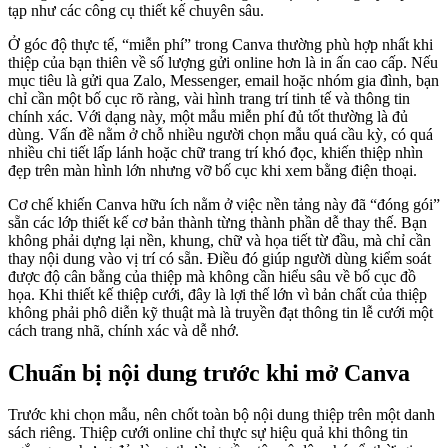
tạp như các công cụ thiết kế chuyên sâu.
Ở góc độ thực tế, “miễn phí” trong Canva thường phù hợp nhất khi
thiệp của bạn thiên về số lượng gửi online hơn là in ấn cao cấp. Nếu
mục tiêu là gửi qua Zalo, Messenger, email hoặc nhóm gia đình, bạn
chỉ cần một bố cục rõ ràng, vài hình trang trí tinh tế và thông tin
chính xác. Với dạng này, một mẫu miễn phí đủ tốt thường là đủ
dùng. Vấn đề nằm ở chỗ nhiều người chọn mẫu quá cầu kỳ, có quá
nhiều chi tiết lấp lánh hoặc chữ trang trí khó đọc, khiến thiệp nhìn
đẹp trên màn hình lớn nhưng vỡ bố cục khi xem bằng điện thoại.
Cơ chế khiến Canva hữu ích nằm ở việc nền tảng này đã “đóng gói”
sẵn các lớp thiết kế cơ bản thành từng thành phần dễ thay thế. Bạn
không phải dựng lại nền, khung, chữ và họa tiết từ đầu, mà chỉ cần
thay nội dung vào vị trí có sẵn. Điều đó giúp người dùng kiểm soát
được độ cân bằng của thiệp mà không cần hiểu sâu về bố cục đồ
họa. Khi thiết kế thiệp cưới, đây là lợi thế lớn vì bản chất của thiệp
không phải phô diễn kỹ thuật mà là truyền đạt thông tin lễ cưới một
cách trang nhã, chính xác và dễ nhớ.
Chuẩn bị nội dung trước khi mở Canva
Trước khi chọn mẫu, nên chốt toàn bộ nội dung thiệp trên một danh
sách riêng. Thiệp cưới online chỉ thực sự hiệu quả khi thông tin