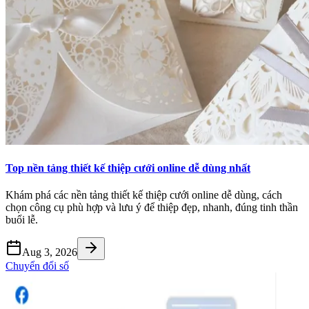
Top nền tảng thiết kế thiệp cưới online dễ dùng nhất
Khám phá các nền tảng thiết kế thiệp cưới online dễ dùng, cách
chọn công cụ phù hợp và lưu ý để thiệp đẹp, nhanh, đúng tinh thần
buổi lễ.
Aug 3, 2026
Chuyển đổi số