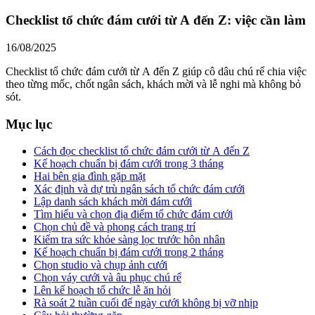
Checklist tổ chức đám cưới từ A đến Z: việc cần làm
16/08/2025
Checklist tổ chức đám cưới từ A đến Z giúp cô dâu chú rể chia việc
theo từng mốc, chốt ngân sách, khách mời và lễ nghi mà không bỏ
sót.
Mục lục
Cách đọc checklist tổ chức đám cưới từ A đến Z
Kế hoạch chuẩn bị đám cưới trong 3 tháng
Hai bên gia đình gặp mặt
Xác định và dự trù ngân sách tổ chức đám cưới
Lập danh sách khách mời đám cưới
Tìm hiểu và chọn địa điểm tổ chức đám cưới
Chọn chủ đề và phong cách trang trí
Kiểm tra sức khỏe sàng lọc trước hôn nhân
Kế hoạch chuẩn bị đám cưới trong 2 tháng
Chọn studio và chụp ảnh cưới
Chọn váy cưới và âu phục chú rể
Lên kế hoạch tổ chức lễ ăn hỏi
Rà soát 2 tuần cuối để ngày cưới không bị vỡ nhịp