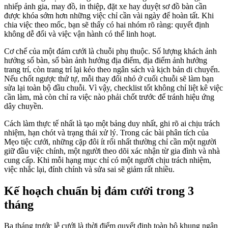
nhiếp ảnh gia, may đồ, in thiệp, đặt xe hay duyệt sơ đồ bàn cần
được khóa sớm hơn những việc chỉ cần vài ngày để hoàn tất. Khi
chia việc theo mốc, bạn sẽ thấy có hai nhóm rõ ràng: quyết định
không dễ đổi và việc vận hành có thể linh hoạt.
Cơ chế của một đám cưới là chuỗi phụ thuộc. Số lượng khách ảnh
hưởng số bàn, số bàn ảnh hưởng địa điểm, địa điểm ảnh hưởng
trang trí, còn trang trí lại kéo theo ngân sách và kịch bản di chuyển.
Nếu chốt ngược thứ tự, mỗi thay đổi nhỏ ở cuối chuỗi sẽ làm bạn
sửa lại toàn bộ đầu chuỗi. Vì vậy, checklist tốt không chỉ liệt kê việc
cần làm, mà còn chỉ ra việc nào phải chốt trước để tránh hiệu ứng
dây chuyền.
Cách làm thực tế nhất là tạo một bảng duy nhất, ghi rõ ai chịu trách
nhiệm, hạn chót và trạng thái xử lý. Trong các bài phân tích của
Mẹo tiệc cưới, những cặp đôi ít rối nhất thường chỉ cần một người
giữ đầu việc chính, một người theo dõi xác nhận từ gia đình và nhà
cung cấp. Khi mỗi hạng mục chỉ có một người chịu trách nhiệm,
việc nhắc lại, đính chính và sửa sai sẽ giảm rất nhiều.
Kế hoạch chuẩn bị đám cưới trong 3
tháng
Ba tháng trước lễ cưới là thời điểm quyết định toàn bộ khung ngân