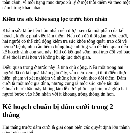
toàn cảnh, vì mỗi hạng mục được xử lý ở một thời điểm và theo một
cảm hứng khác nhau.
Kiểm tra sức khỏe sàng lọc trước hôn nhân
Khám sức khỏe tiền hôn nhân nên được xem là một phần của kế
hoạch, không phải việc làm thêm. Nếu còn đủ thời gian trước cưới,
hai người có thể chủ động kiểm tra sức khỏe tổng quát, trao đổi về
tiền sử bệnh, nhu cầu tiêm chủng hoặc những vấn đề liên quan đến
kế hoạch sinh con sau này. Khi có kết quả sớm, mọi trao đổi với bác
sĩ sẽ thoải mái hơn vì không bị áp lực thời gian.
Điều quan trọng ở bước này là tính chủ động. Nếu một trong hai
người đã có kết quả khám gần đây, vẫn nên xem lại thời điểm thực
hiện, phạm vi xét nghiệm và những lưu ý cần theo dõi thêm. Đám
cưới là một mốc gia đình, nhưng cũng là mốc sức khỏe lâu dài.
Chuẩn bị ở khâu này không làm lễ cưới phức tạp hơn, mà giúp hai
người bước vào hôn nhân với ít khoảng trống thông tin hơn.
Kế hoạch chuẩn bị đám cưới trong 2
tháng
Hai tháng trước đám cưới là giai đoạn biến các quyết định lớn thành
công việc cụ thể.