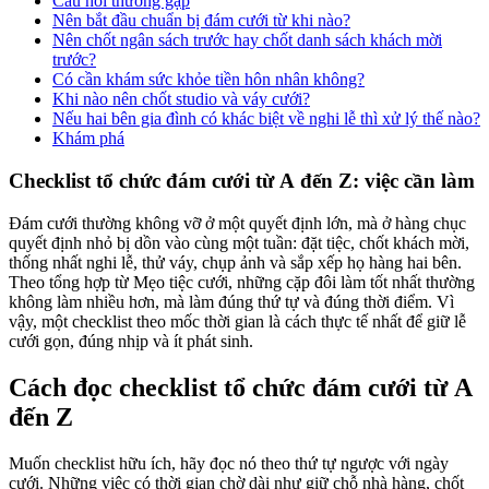
Câu hỏi thường gặp
Nên bắt đầu chuẩn bị đám cưới từ khi nào?
Nên chốt ngân sách trước hay chốt danh sách khách mời
trước?
Có cần khám sức khỏe tiền hôn nhân không?
Khi nào nên chốt studio và váy cưới?
Nếu hai bên gia đình có khác biệt về nghi lễ thì xử lý thế nào?
Khám phá
Checklist tổ chức đám cưới từ A đến Z: việc cần làm
Đám cưới thường không vỡ ở một quyết định lớn, mà ở hàng chục
quyết định nhỏ bị dồn vào cùng một tuần: đặt tiệc, chốt khách mời,
thống nhất nghi lễ, thử váy, chụp ảnh và sắp xếp họ hàng hai bên.
Theo tổng hợp từ Mẹo tiệc cưới, những cặp đôi làm tốt nhất thường
không làm nhiều hơn, mà làm đúng thứ tự và đúng thời điểm. Vì
vậy, một checklist theo mốc thời gian là cách thực tế nhất để giữ lễ
cưới gọn, đúng nhịp và ít phát sinh.
Cách đọc checklist tổ chức đám cưới từ A
đến Z
Muốn checklist hữu ích, hãy đọc nó theo thứ tự ngược với ngày
cưới. Những việc có thời gian chờ dài như giữ chỗ nhà hàng, chốt