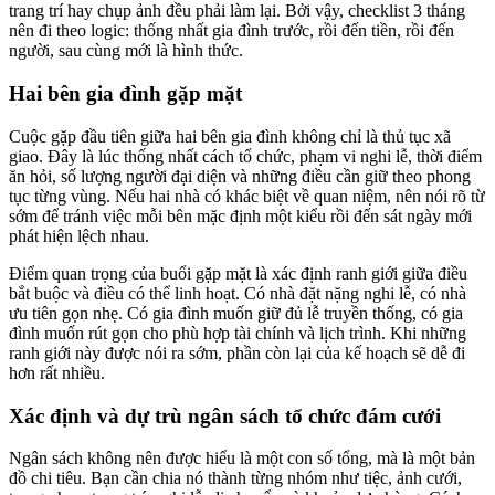
trang trí hay chụp ảnh đều phải làm lại. Bởi vậy, checklist 3 tháng
nên đi theo logic: thống nhất gia đình trước, rồi đến tiền, rồi đến
người, sau cùng mới là hình thức.
Hai bên gia đình gặp mặt
Cuộc gặp đầu tiên giữa hai bên gia đình không chỉ là thủ tục xã
giao. Đây là lúc thống nhất cách tổ chức, phạm vi nghi lễ, thời điểm
ăn hỏi, số lượng người đại diện và những điều cần giữ theo phong
tục từng vùng. Nếu hai nhà có khác biệt về quan niệm, nên nói rõ từ
sớm để tránh việc mỗi bên mặc định một kiểu rồi đến sát ngày mới
phát hiện lệch nhau.
Điểm quan trọng của buổi gặp mặt là xác định ranh giới giữa điều
bắt buộc và điều có thể linh hoạt. Có nhà đặt nặng nghi lễ, có nhà
ưu tiên gọn nhẹ. Có gia đình muốn giữ đủ lễ truyền thống, có gia
đình muốn rút gọn cho phù hợp tài chính và lịch trình. Khi những
ranh giới này được nói ra sớm, phần còn lại của kế hoạch sẽ dễ đi
hơn rất nhiều.
Xác định và dự trù ngân sách tổ chức đám cưới
Ngân sách không nên được hiểu là một con số tổng, mà là một bản
đồ chi tiêu. Bạn cần chia nó thành từng nhóm như tiệc, ảnh cưới,