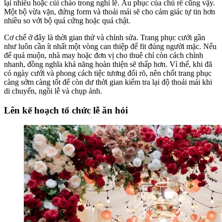
lại nhiều hoặc cúi chào trong nghi lễ. Âu phục của chú rể cũng vậy.
Một bộ vừa vặn, đứng form và thoải mái sẽ cho cảm giác tự tin hơn
nhiều so với bộ quá cứng hoặc quá chật.
Cơ chế ở đây là thời gian thử và chỉnh sửa. Trang phục cưới gần
như luôn cần ít nhất một vòng can thiệp để fit đúng người mặc. Nếu
để quá muộn, nhà may hoặc đơn vị cho thuê chỉ còn cách chỉnh
nhanh, đồng nghĩa khả năng hoàn thiện sẽ thấp hơn. Vì thế, khi đã
có ngày cưới và phong cách tiệc tương đối rõ, nên chốt trang phục
càng sớm càng tốt để còn dư thời gian kiểm tra lại độ thoải mái khi
di chuyển, ngồi lễ và chụp ảnh.
Lên kế hoạch tổ chức lễ ăn hỏi