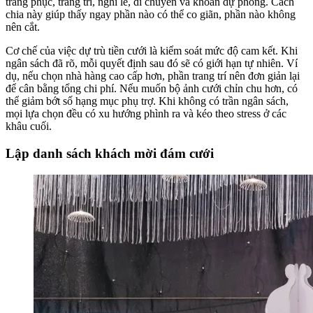
trang phục, trang trí, nghi lễ, di chuyển và khoản dự phòng. Cách
chia này giúp thấy ngay phần nào có thể co giãn, phần nào không
nên cắt.
Cơ chế của việc dự trù tiền cưới là kiểm soát mức độ cam kết. Khi
ngân sách đã rõ, mỗi quyết định sau đó sẽ có giới hạn tự nhiên. Ví
dụ, nếu chọn nhà hàng cao cấp hơn, phần trang trí nên đơn giản lại
để cân bằng tổng chi phí. Nếu muốn bộ ảnh cưới chỉn chu hơn, có
thể giảm bớt số hạng mục phụ trợ. Khi không có trần ngân sách,
mọi lựa chọn đều có xu hướng phình ra và kéo theo stress ở các
khâu cuối.
Lập danh sách khách mời đám cưới