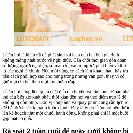
Lễ ăn hỏi là khâu rất dễ phát sinh sai lệch nếu hai bên gia đình
không thống nhất trước về nghi thức. Cần chốt thời gian đón đoàn,
số lượng người đại diện, số mâm lễ, vai trò người phát biểu và thứ
tự các nghi lễ chính. Nếu mỗi vùng có cách làm khác nhau, hãy ưu
tiên cách phối hợp sao cho trang trọng nhưng vẫn gọn, thay vì cố
giữ mọi chi tiết theo một mô thức cứng.
Lễ ăn hỏi cũng liên quan chặt đến di chuyển và hình ảnh. Đoàn nhà
trai cần biết giờ xuất phát, thời gian đến nơi và thời điểm trao lễ để
không bị dồn nhịp. Đơn vị chụp ảnh và quay phim cũng cần lịch rõ
để bắt được các khoảnh khắc chính. Đây là lý do lễ ăn hỏi nên được
lên kế hoạch như một chuỗi hành động, không phải chỉ là một buổi
gặp mặt có quà.
Rà soát 2 tuần cuối để ngày cưới không bị