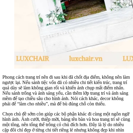
Phong cách trang trí nên đi sau khi đã chốt địa điểm, không nên làm
ngược lại. Nếu sảnh tiệc vốn đã có nhiều chi tiết kiến trúc, trang trí
quá dày sẽ làm không gian rối và khiến ảnh chụp mất điểm nhấn.
Nếu sảnh trống và ánh sáng yếu, cần thêm lớp trang trí và ánh sáng
mềm để tạo chiều sâu cho hình ảnh. Nói cách khác, decor không
phải để “làm cho nhiều”, mà để bù đúng chỗ còn thiếu.
Chọn chủ đề sớm còn giúp các bộ phận khác đi cùng một ngôn ngữ
hình ảnh. Ảnh cưới, thiệp mời, bảng tên bàn và hoa trang trí sẽ cùng
một tông, nên tổng thể trông có chủ đích hơn. Đây là lý do nhiều
cặp đôi chỉ đẹp ở từng chi tiết riêng lẻ nhưng không đẹp khi nhìn