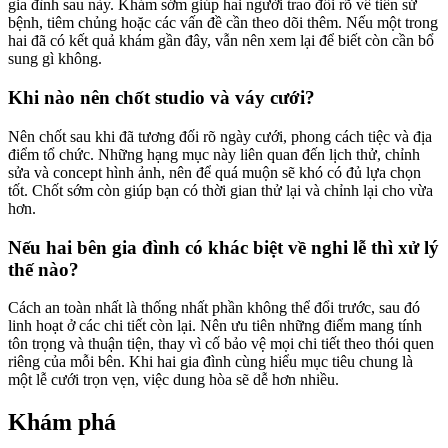
gia đình sau này. Khám sớm giúp hai người trao đổi rõ về tiền sử
bệnh, tiêm chủng hoặc các vấn đề cần theo dõi thêm. Nếu một trong
hai đã có kết quả khám gần đây, vẫn nên xem lại để biết còn cần bổ
sung gì không.
Khi nào nên chốt studio và váy cưới?
Nên chốt sau khi đã tương đối rõ ngày cưới, phong cách tiệc và địa
điểm tổ chức. Những hạng mục này liên quan đến lịch thử, chỉnh
sửa và concept hình ảnh, nên để quá muộn sẽ khó có đủ lựa chọn
tốt. Chốt sớm còn giúp bạn có thời gian thử lại và chỉnh lại cho vừa
hơn.
Nếu hai bên gia đình có khác biệt về nghi lễ thì xử lý
thế nào?
Cách an toàn nhất là thống nhất phần không thể đổi trước, sau đó
linh hoạt ở các chi tiết còn lại. Nên ưu tiên những điểm mang tính
tôn trọng và thuận tiện, thay vì cố bảo vệ mọi chi tiết theo thói quen
riêng của mỗi bên. Khi hai gia đình cùng hiểu mục tiêu chung là
một lễ cưới trọn vẹn, việc dung hòa sẽ dễ hơn nhiều.
Khám phá