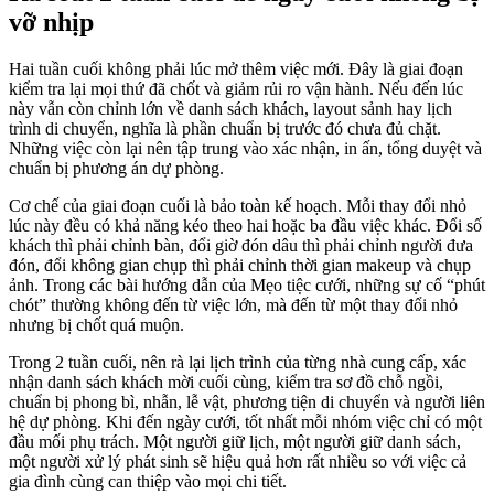
vỡ nhịp
Hai tuần cuối không phải lúc mở thêm việc mới. Đây là giai đoạn
kiểm tra lại mọi thứ đã chốt và giảm rủi ro vận hành. Nếu đến lúc
này vẫn còn chỉnh lớn về danh sách khách, layout sảnh hay lịch
trình di chuyển, nghĩa là phần chuẩn bị trước đó chưa đủ chặt.
Những việc còn lại nên tập trung vào xác nhận, in ấn, tổng duyệt và
chuẩn bị phương án dự phòng.
Cơ chế của giai đoạn cuối là bảo toàn kế hoạch. Mỗi thay đổi nhỏ
lúc này đều có khả năng kéo theo hai hoặc ba đầu việc khác. Đổi số
khách thì phải chỉnh bàn, đổi giờ đón dâu thì phải chỉnh người đưa
đón, đổi không gian chụp thì phải chỉnh thời gian makeup và chụp
ảnh. Trong các bài hướng dẫn của Mẹo tiệc cưới, những sự cố “phút
chót” thường không đến từ việc lớn, mà đến từ một thay đổi nhỏ
nhưng bị chốt quá muộn.
Trong 2 tuần cuối, nên rà lại lịch trình của từng nhà cung cấp, xác
nhận danh sách khách mời cuối cùng, kiểm tra sơ đồ chỗ ngồi,
chuẩn bị phong bì, nhẫn, lễ vật, phương tiện di chuyển và người liên
hệ dự phòng. Khi đến ngày cưới, tốt nhất mỗi nhóm việc chỉ có một
đầu mối phụ trách. Một người giữ lịch, một người giữ danh sách,
một người xử lý phát sinh sẽ hiệu quả hơn rất nhiều so với việc cả
gia đình cùng can thiệp vào mọi chi tiết.