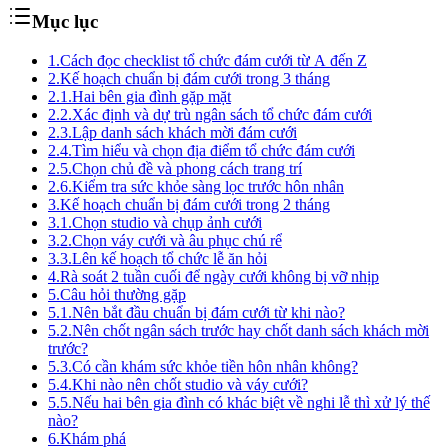
Mục lục
1.
Cách đọc checklist tổ chức đám cưới từ A đến Z
2.
Kế hoạch chuẩn bị đám cưới trong 3 tháng
2.1.
Hai bên gia đình gặp mặt
2.2.
Xác định và dự trù ngân sách tổ chức đám cưới
2.3.
Lập danh sách khách mời đám cưới
2.4.
Tìm hiểu và chọn địa điểm tổ chức đám cưới
2.5.
Chọn chủ đề và phong cách trang trí
2.6.
Kiểm tra sức khỏe sàng lọc trước hôn nhân
3.
Kế hoạch chuẩn bị đám cưới trong 2 tháng
3.1.
Chọn studio và chụp ảnh cưới
3.2.
Chọn váy cưới và âu phục chú rể
3.3.
Lên kế hoạch tổ chức lễ ăn hỏi
4.
Rà soát 2 tuần cuối để ngày cưới không bị vỡ nhịp
5.
Câu hỏi thường gặp
5.1.
Nên bắt đầu chuẩn bị đám cưới từ khi nào?
5.2.
Nên chốt ngân sách trước hay chốt danh sách khách mời
trước?
5.3.
Có cần khám sức khỏe tiền hôn nhân không?
5.4.
Khi nào nên chốt studio và váy cưới?
5.5.
Nếu hai bên gia đình có khác biệt về nghi lễ thì xử lý thế
nào?
6.
Khám phá