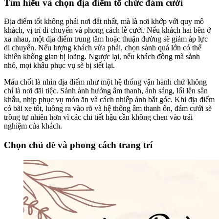
Tìm hiểu và chọn địa điểm tổ chức đám cưới
Địa điểm tốt không phải nơi đắt nhất, mà là nơi khớp với quy mô
khách, vị trí di chuyển và phong cách lễ cưới. Nếu khách hai bên ở
xa nhau, một địa điểm trung tâm hoặc thuận đường sẽ giảm áp lực
di chuyển. Nếu lượng khách vừa phải, chọn sảnh quá lớn có thể
khiến không gian bị loãng. Ngược lại, nếu khách đông mà sảnh
nhỏ, mọi khâu phục vụ sẽ bị siết lại.
Mấu chốt là nhìn địa điểm như một hệ thống vận hành chứ không
chỉ là nơi đãi tiệc. Sảnh ảnh hưởng âm thanh, ánh sáng, lối lên sân
khấu, nhịp phục vụ món ăn và cách nhiếp ảnh bắt góc. Khi địa điểm
có bãi xe tốt, luồng ra vào rõ và hệ thống âm thanh ổn, đám cưới sẽ
trông tự nhiên hơn vì các chi tiết hậu cần không chen vào trải
nghiệm của khách.
Chọn chủ đề và phong cách trang trí