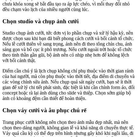
chưa khóa xong sẽ bắt đầu tạo ra áp lực chéo, vì mỗi thay đổi nhỏ
đều chạm vào lịch của nhiều người cùng lúc.
Chọn studio và chụp ảnh cưới
Studio chụp ảnh cưới, tức đơn vị lo phần chụp và xử lý hậu kỳ, nên
được chọn sau khi bạn đã biết phong cách cưới và bối cảnh tổ chức.
Nếu lễ cưới thiên về sang trọng, ảnh nên đi theo tông chỉn chu, ánh
sáng gọn và bố cục ít phô trương. Nếu cưới ngoài trời hoặc tổ chức
theo tinh thần gần gũi, bộ ảnh nên có nhịp nhẹ hơn để không lệch
với bối cảnh thật.
Điểm cần chú ý là lịch chụp không chỉ phụ thuộc vào thời gian rảnh
của hai người, mà còn phụ thuộc vào thời tiết, địa điểm di chuyển và
các vòng chỉnh sửa ảnh. Nếu chụp quá sát ngày cưới, bạn sẽ ít thời
gian để xử lý chi tiết phát sinh, đặc biệt là khi cần chỉnh form áo, đổi
concept hoặc rà lại ảnh dùng cho slide và thiệp. Chọn sớm giúp bộ
ảnh có khoảng đệm cần thiết để hoàn thiện.
Chọn váy cưới và âu phục chú rể
Trang phục cưới không nên chọn theo ảnh mẫu đẹp nhất, mà nên
chọn theo dáng người, không gian lễ và khả năng di chuyển thực tế.
Váy quá cầu kỳ có thể đẹp trên hình nhưng gây khó khi ngồi lâu, đi