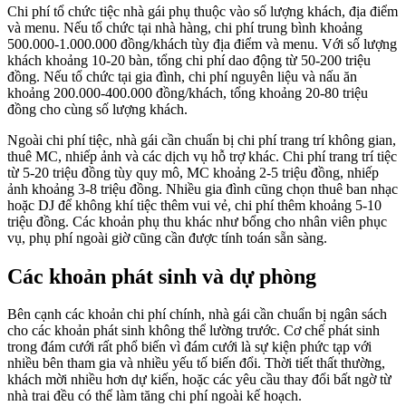
Chi phí tổ chức tiệc nhà gái phụ thuộc vào số lượng khách, địa điểm
và menu. Nếu tổ chức tại nhà hàng, chi phí trung bình khoảng
500.000-1.000.000 đồng/khách tùy địa điểm và menu. Với số lượng
khách khoảng 10-20 bàn, tổng chi phí dao động từ 50-200 triệu
đồng. Nếu tổ chức tại gia đình, chi phí nguyên liệu và nấu ăn
khoảng 200.000-400.000 đồng/khách, tổng khoảng 20-80 triệu
đồng cho cùng số lượng khách.
Ngoài chi phí tiệc, nhà gái cần chuẩn bị chi phí trang trí không gian,
thuê MC, nhiếp ảnh và các dịch vụ hỗ trợ khác. Chi phí trang trí tiệc
từ 5-20 triệu đồng tùy quy mô, MC khoảng 2-5 triệu đồng, nhiếp
ảnh khoảng 3-8 triệu đồng. Nhiều gia đình cũng chọn thuê ban nhạc
hoặc DJ để không khí tiệc thêm vui vẻ, chi phí thêm khoảng 5-10
triệu đồng. Các khoản phụ thu khác như bổng cho nhân viên phục
vụ, phụ phí ngoài giờ cũng cần được tính toán sẵn sàng.
Các khoản phát sinh và dự phòng
Bên cạnh các khoản chi phí chính, nhà gái cần chuẩn bị ngân sách
cho các khoản phát sinh không thể lường trước. Cơ chế phát sinh
trong đám cưới rất phổ biến vì đám cưới là sự kiện phức tạp với
nhiều bên tham gia và nhiều yếu tố biến đổi. Thời tiết thất thường,
khách mời nhiều hơn dự kiến, hoặc các yêu cầu thay đổi bất ngờ từ
nhà trai đều có thể làm tăng chi phí ngoài kế hoạch.