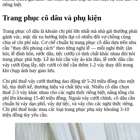
riêng biệt.
Trang phục cô dâu và phụ kiện
Trang phục cô dâu là khoản chi phí lớn nhất mà nhà gái thường phải
gánh vác, mặc dù xu hướng hiện đại có nhiều đôi vợ chồng cùng
chia sẻ chi phí này. Cơ chế chuẩn bị trang phục cô dâu dựa trên nhu
cầu "thay đổi phong cách" theo từng nghi lễ — mỗi nghi thức (ăn
hỏi, lễ đính hôn, rước dâu, tiệc cưới) có tính chất khác nhau đòi hỏi
trang phục phù hợp. Lễ ăn hỏi cần váy áo kín đáo, lễ rước dâu cần
váy cưới lộng lẫy, tiệc cưới có thể cần thêm 1-2 váy thay đổi trong
khi chụp ảnh hay giao lưu.
Chi phí thuê váy cưới thường dao động từ 5-20 triệu đồng cho một
bộ, tùy thiết kế, thương hiệu và chất liệu vải. Nhiều cô dâu chọn
thuê 2-3 váy khác nhau cho các nghi thức riêng biệt, nâng tổng chi
phí lên khoảng 15-40 triệu đồng. Ngoài váy cưới chính, cô dâu cần
chuẩn bị váy dạo phố, váy dự tiệc, và váy cho các nghi thức riêng.
Chi phí thuê hoặc mua các loại trang phục phụ này khoảng 3-10
triệu đồng tùy yêu cầu.