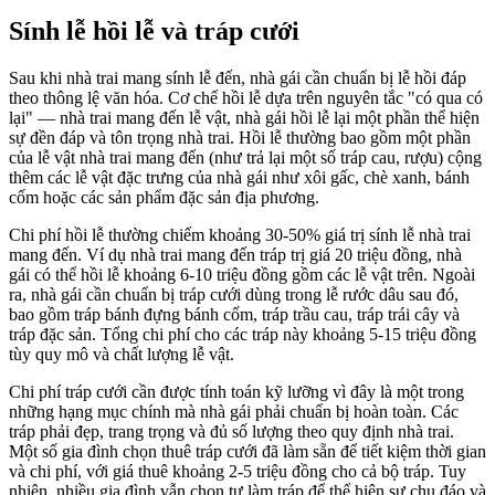
Sính lễ hồi lễ và tráp cưới
Sau khi nhà trai mang sính lễ đến, nhà gái cần chuẩn bị lễ hồi đáp
theo thông lệ văn hóa. Cơ chế hồi lễ dựa trên nguyên tắc "có qua có
lại" — nhà trai mang đến lễ vật, nhà gái hồi lễ lại một phần thể hiện
sự đền đáp và tôn trọng nhà trai. Hồi lễ thường bao gồm một phần
của lễ vật nhà trai mang đến (như trả lại một số tráp cau, rượu) cộng
thêm các lễ vật đặc trưng của nhà gái như xôi gấc, chè xanh, bánh
cốm hoặc các sản phẩm đặc sản địa phương.
Chi phí hồi lễ thường chiếm khoảng 30-50% giá trị sính lễ nhà trai
mang đến. Ví dụ nhà trai mang đến tráp trị giá 20 triệu đồng, nhà
gái có thể hồi lễ khoảng 6-10 triệu đồng gồm các lễ vật trên. Ngoài
ra, nhà gái cần chuẩn bị tráp cưới dùng trong lễ rước dâu sau đó,
bao gồm tráp bánh đựng bánh cốm, tráp trầu cau, tráp trái cây và
tráp đặc sản. Tổng chi phí cho các tráp này khoảng 5-15 triệu đồng
tùy quy mô và chất lượng lễ vật.
Chi phí tráp cưới cần được tính toán kỹ lưỡng vì đây là một trong
những hạng mục chính mà nhà gái phải chuẩn bị hoàn toàn. Các
tráp phải đẹp, trang trọng và đủ số lượng theo quy định nhà trai.
Một số gia đình chọn thuê tráp cưới đã làm sẵn để tiết kiệm thời gian
và chi phí, với giá thuê khoảng 2-5 triệu đồng cho cả bộ tráp. Tuy
nhiên, nhiều gia đình vẫn chọn tự làm tráp để thể hiện sự chu đáo và