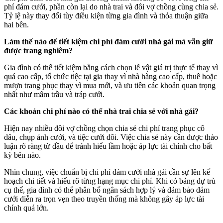
phí đám cưới, phần còn lại do nhà trai và đôi vợ chồng cùng chia sẻ.
Tỷ lệ này thay đổi tùy điều kiện từng gia đình và thỏa thuận giữa
hai bên.
Làm thế nào để tiết kiệm chi phí đám cưới nhà gái mà vẫn giữ
được trang nghiêm?
Gia đình có thể tiết kiệm bằng cách chọn lễ vật giá trị thực tế thay vì
quá cao cấp, tổ chức tiệc tại gia thay vì nhà hàng cao cấp, thuê hoặc
mượn trang phục thay vì mua mới, và ưu tiên các khoản quan trọng
nhất như mâm trầu và tráp cưới.
Các khoản chi phí nào có thể nhà trai chia sẻ với nhà gái?
Hiện nay nhiều đôi vợ chồng chọn chia sẻ chi phí trang phục cô
dâu, chụp ảnh cưới, và tiệc cưới đôi. Việc chia sẻ này cần được thảo
luận rõ ràng từ đầu để tránh hiểu lầm hoặc áp lực tài chính cho bất
kỳ bên nào.
Nhìn chung, việc chuẩn bị chi phí đám cưới nhà gái cần sự lên kế
hoạch chi tiết và hiểu rõ từng hạng mục chi phí. Khi có bảng dự trù
cụ thể, gia đình có thể phân bổ ngân sách hợp lý và đảm bảo đám
cưới diễn ra trọn vẹn theo truyền thống mà không gây áp lực tài
chính quá lớn.