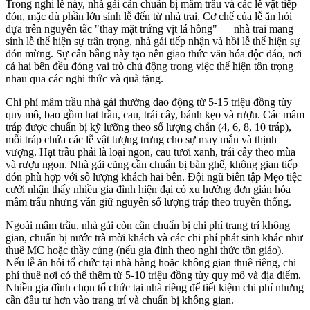
Trong nghi lễ này, nhà gái cần chuẩn bị mâm trầu và các lễ vật tiếp
đón, mặc dù phần lớn sính lễ đến từ nhà trai. Cơ chế của lễ ăn hỏi
dựa trên nguyên tắc "thay mặt trứng vịt lá hồng" — nhà trai mang
sính lễ thể hiện sự trân trọng, nhà gái tiếp nhận và hồi lễ thể hiện sự
đón mừng. Sự cân bằng này tạo nên giao thức văn hóa độc đáo, nơi
cả hai bên đều đóng vai trò chủ động trong việc thể hiện tôn trọng
nhau qua các nghi thức và quà tặng.
Chi phí mâm trầu nhà gái thường dao động từ 5-15 triệu đồng tùy
quy mô, bao gồm hạt trầu, cau, trái cây, bánh kẹo và rượu. Các mâm
tráp được chuẩn bị kỹ lưỡng theo số lượng chẵn (4, 6, 8, 10 tráp),
mỗi tráp chứa các lễ vật tượng trưng cho sự may mắn và thịnh
vượng. Hạt trầu phải là loại ngon, cau tươi xanh, trái cây theo mùa
và rượu ngon. Nhà gái cũng cần chuẩn bị bàn ghế, không gian tiếp
đón phù hợp với số lượng khách hai bên. Đội ngũ biên tập Mẹo tiệc
cưới nhận thấy nhiều gia đình hiện đại có xu hướng đơn giản hóa
mâm trấu nhưng vẫn giữ nguyên số lượng tráp theo truyền thống.
Ngoài mâm trầu, nhà gái còn cần chuẩn bị chi phí trang trí không
gian, chuẩn bị nước trà mời khách và các chi phí phát sinh khác như
thuê MC hoặc thầy cúng (nếu gia đình theo nghi thức tôn giáo).
Nếu lễ ăn hỏi tổ chức tại nhà hàng hoặc không gian thuê riêng, chi
phí thuê nơi có thể thêm từ 5-10 triệu đồng tùy quy mô và địa điểm.
Nhiều gia đình chọn tổ chức tại nhà riêng để tiết kiệm chi phí nhưng
cần đầu tư hơn vào trang trí và chuẩn bị không gian.