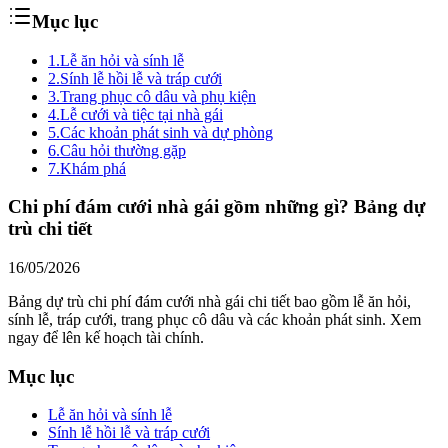
Mục lục
1.
Lễ ăn hỏi và sính lễ
2.
Sính lễ hồi lễ và tráp cưới
3.
Trang phục cô dâu và phụ kiện
4.
Lễ cưới và tiệc tại nhà gái
5.
Các khoản phát sinh và dự phòng
6.
Câu hỏi thường gặp
7.
Khám phá
Chi phí đám cưới nhà gái gồm những gì? Bảng dự
trù chi tiết
16/05/2026
Bảng dự trù chi phí đám cưới nhà gái chi tiết bao gồm lễ ăn hỏi,
sính lễ, tráp cưới, trang phục cô dâu và các khoản phát sinh. Xem
ngay để lên kế hoạch tài chính.
Mục lục
Lễ ăn hỏi và sính lễ
Sính lễ hồi lễ và tráp cưới