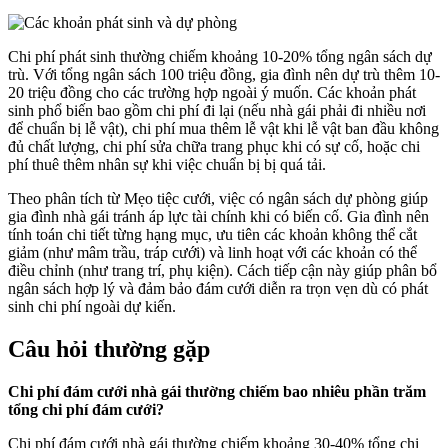
Chi phí phát sinh thường chiếm khoảng 10-20% tổng ngân sách dự
trù. Với tổng ngân sách 100 triệu đồng, gia đình nên dự trù thêm 10-
20 triệu đồng cho các trường hợp ngoài ý muốn. Các khoản phát
sinh phổ biến bao gồm chi phí đi lại (nếu nhà gái phải đi nhiều nơi
để chuẩn bị lễ vật), chi phí mua thêm lễ vật khi lễ vật ban đầu không
đủ chất lượng, chi phí sửa chữa trang phục khi có sự cố, hoặc chi
phí thuê thêm nhân sự khi việc chuẩn bị bị quá tải.
Theo phân tích từ Mẹo tiệc cưới, việc có ngân sách dự phòng giúp
gia đình nhà gái tránh áp lực tài chính khi có biến cố. Gia đình nên
tính toán chi tiết từng hạng mục, ưu tiên các khoản không thể cắt
giảm (như mâm trầu, tráp cưới) và linh hoạt với các khoản có thể
điều chỉnh (như trang trí, phụ kiện). Cách tiếp cận này giúp phân bổ
ngân sách hợp lý và đảm bảo đám cưới diễn ra trọn vẹn dù có phát
sinh chi phí ngoài dự kiến.
Câu hỏi thường gặp
Chi phí đám cưới nhà gái thường chiếm bao nhiêu phần trăm
tổng chi phí đám cưới?
Chi phí đám cưới nhà gái thường chiếm khoảng 30-40% tổng chi