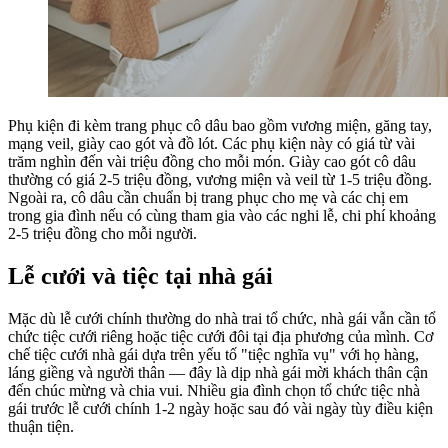
Phụ kiện đi kèm trang phục cô dâu bao gồm vương miện, găng tay,
mạng veil, giày cao gót và đồ lót. Các phụ kiện này có giá từ vài
trăm nghìn đến vài triệu đồng cho mỗi món. Giày cao gót cô dâu
thường có giá 2-5 triệu đồng, vương miện và veil từ 1-5 triệu đồng.
Ngoài ra, cô dâu cần chuẩn bị trang phục cho mẹ và các chị em
trong gia đình nếu có cùng tham gia vào các nghi lễ, chi phí khoảng
2-5 triệu đồng cho mỗi người.
Lễ cưới và tiệc tại nhà gái
Mặc dù lễ cưới chính thường do nhà trai tổ chức, nhà gái vẫn cần tổ
chức tiệc cưới riêng hoặc tiệc cưới đôi tại địa phương của mình. Cơ
chế tiệc cưới nhà gái dựa trên yếu tố "tiệc nghĩa vụ" với họ hàng,
láng giềng và người thân — đây là dịp nhà gái mời khách thân cận
đến chúc mừng và chia vui. Nhiều gia đình chọn tổ chức tiệc nhà
gái trước lễ cưới chính 1-2 ngày hoặc sau đó vài ngày tùy điều kiện
thuận tiện.