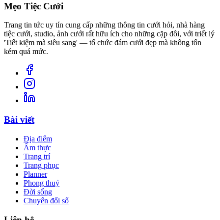
Mẹo Tiệc Cưới
Trang tin tức uy tín cung cấp những thông tin cưới hỏi, nhà hàng
tiệc cưới, studio, ảnh cưới rất hữu ích cho những cặp đôi, với triết lý
'Tiết kiệm mà siêu sang' — tổ chức đám cưới đẹp mà không tốn
kém quá mức.
Bài viết
Địa điểm
Ẩm thực
Trang trí
Trang phục
Planner
Phong thuỷ
Đời sống
Chuyển đổi số
Liên hệ