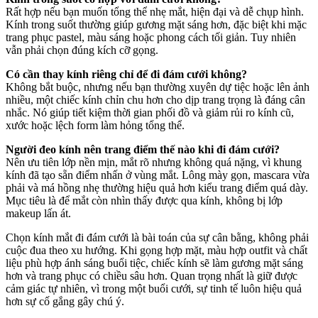
Rất hợp nếu bạn muốn tổng thể nhẹ mắt, hiện đại và dễ chụp hình.
Kính trong suốt thường giúp gương mặt sáng hơn, đặc biệt khi mặc
trang phục pastel, màu sáng hoặc phong cách tối giản. Tuy nhiên
vẫn phải chọn đúng kích cỡ gọng.
Có cần thay kính riêng chỉ để đi đám cưới không?
Không bắt buộc, nhưng nếu bạn thường xuyên dự tiệc hoặc lên ảnh
nhiều, một chiếc kính chỉn chu hơn cho dịp trang trọng là đáng cân
nhắc. Nó giúp tiết kiệm thời gian phối đồ và giảm rủi ro kính cũ,
xước hoặc lệch form làm hỏng tổng thể.
Người đeo kính nên trang điểm thế nào khi đi đám cưới?
Nên ưu tiên lớp nền mịn, mắt rõ nhưng không quá nặng, vì khung
kính đã tạo sẵn điểm nhấn ở vùng mắt. Lông mày gọn, mascara vừa
phải và má hồng nhẹ thường hiệu quả hơn kiểu trang điểm quá dày.
Mục tiêu là để mắt còn nhìn thấy được qua kính, không bị lớp
makeup lấn át.
Chọn kính mắt đi đám cưới là bài toán của sự cân bằng, không phải
cuộc đua theo xu hướng. Khi gọng hợp mặt, màu hợp outfit và chất
liệu phù hợp ánh sáng buổi tiệc, chiếc kính sẽ làm gương mặt sáng
hơn và trang phục có chiều sâu hơn. Quan trọng nhất là giữ được
cảm giác tự nhiên, vì trong một buổi cưới, sự tinh tế luôn hiệu quả
hơn sự cố gắng gây chú ý.