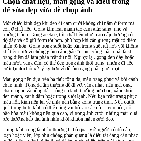
Chọn chất liệu, màu gọng và kiểu tròng
để vừa đẹp vừa dễ chụp ảnh
Một chiếc kính đẹp khi đeo đi đám cưới không chỉ nằm ở form mà
còn ở chất liệu. Gọng kim loại mảnh tạo cảm giác sáng, nhẹ và
trưởng thành. Gọng acetate, tức chất liệu nhựa cao cấp thường có
độ dày và độ giữ form tốt hơn, phù hợp khi cần gương mặt có điểm
nhấn rõ hơn. Gọng trong suốt hoặc bán trong suốt rất hợp với không
khí tiệc cưới vì chúng giảm cảm giác "chặn" vùng mắt, nhất là khi
trang điểm đã làm phần mắt đủ nổi. Ngược lại, gọng đen dày hoặc
màu rượu vang đậm có thể đẹp trong ảnh thời trang, nhưng đi tiệc
cưới lại đòi hỏi xử lý kỹ hơn vì dễ làm nặng phần giữa mặt.
Màu gọng nên dựa trên ba thứ: tông da, màu trang phục và bối cảnh
chụp hình. Tông da ấm thường dễ đi với vàng nhạt, nâu mật ong,
champagne và hồng đất. Tông da lạnh thường hợp bạc, xám khói,
đen mảnh, xanh đậm hoặc trong suốt lạnh. Nếu bạn mặc trang phục
màu nổi, kính nên lùi về phía nền bằng gọng trung tính. Nếu outfit
quá trung tính, kính có thể đóng vai trò tạo sắc độ. Tuy nhiên, độ
bão hòa màu không nên quá cao, vì trong ảnh cưới, những màu quá
rực thường hấp thụ ánh nhìn khỏi khuôn mặt người đeo.
Tròng kính cũng là phần thường bị bỏ qua. Với người có độ cận,
loạn hoặc viễn, lớp phủ chống phản quang là điều rất đáng cân nhắc
vì đèn tiệc và flash điện thoại dễ tạo phản chiếu trên mặt kính, làm