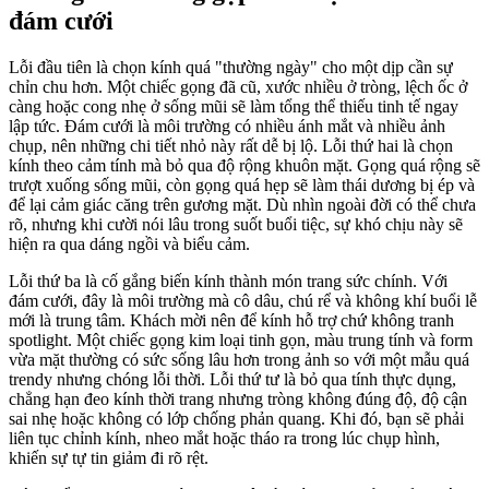
đám cưới
Lỗi đầu tiên là chọn kính quá "thường ngày" cho một dịp cần sự
chỉn chu hơn. Một chiếc gọng đã cũ, xước nhiều ở tròng, lệch ốc ở
càng hoặc cong nhẹ ở sống mũi sẽ làm tổng thể thiếu tinh tế ngay
lập tức. Đám cưới là môi trường có nhiều ánh mắt và nhiều ảnh
chụp, nên những chi tiết nhỏ này rất dễ bị lộ. Lỗi thứ hai là chọn
kính theo cảm tính mà bỏ qua độ rộng khuôn mặt. Gọng quá rộng sẽ
trượt xuống sống mũi, còn gọng quá hẹp sẽ làm thái dương bị ép và
để lại cảm giác căng trên gương mặt. Dù nhìn ngoài đời có thể chưa
rõ, nhưng khi cười nói lâu trong suốt buổi tiệc, sự khó chịu này sẽ
hiện ra qua dáng ngồi và biểu cảm.
Lỗi thứ ba là cố gắng biến kính thành món trang sức chính. Với
đám cưới, đây là môi trường mà cô dâu, chú rể và không khí buổi lễ
mới là trung tâm. Khách mời nên để kính hỗ trợ chứ không tranh
spotlight. Một chiếc gọng kim loại tinh gọn, màu trung tính và form
vừa mặt thường có sức sống lâu hơn trong ảnh so với một mẫu quá
trendy nhưng chóng lỗi thời. Lỗi thứ tư là bỏ qua tính thực dụng,
chẳng hạn đeo kính thời trang nhưng tròng không đúng độ, độ cận
sai nhẹ hoặc không có lớp chống phản quang. Khi đó, bạn sẽ phải
liên tục chỉnh kính, nheo mắt hoặc tháo ra trong lúc chụp hình,
khiến sự tự tin giảm đi rõ rệt.