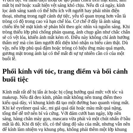
mắt bị mờ hoặc xuất hiện vệt sáng khó chịu. Nếu đi cả ngày, kính
lọc ánh sáng xanh có thể hữu ích với người hay phải nhìn điện
thoại, nhưng trong ngữ cảnh dự tiệc, yếu tố quan trọng hơn vẫn là
tròng có độ trong cao và hạn chế lóa. Cơ chế ở đây là ánh sáng
chiếu lên bề mặt kính sẽ phản hồi theo góc nhìn và nguồn sáng. Khi
tròng thiếu lớp phủ chống phản quang, ảnh chụp gần như chắc chắn
sẽ có vệt lóa, khiến ánh mắt kém rõ. Điều này không chỉ ảnh hưởng
thẩm mỹ mà còn làm người đối diện khó nhận ra biểu cảm thật. Dù
vậy, nếu lớp phủ quá đậm hoặc tròng có hiệu ứng màu quá mạnh,
gương mặt trong ảnh lại có thể mất đi sự tự nhiên cần có của một
buổi lễ.
Phối kính với tóc, trang điểm và bối cảnh
buổi tiệc
Kính mắt rất dễ bị lấn át hoặc bị cộng hưởng quá mức với tóc và
makeup. Nếu đã đeo kính, phần mắt không nên trang điểm theo
kiểu quá dày, vì khung kính đã tạo một đường bao quanh vùng mắt.
Khi kẻ eyeliner quá sắc, mi giả quá dài hoặc màu mắt quá nặng,
tổng thể dễ trở nên bí và cứng. Với đám cưới ban ngày, lớp nền
sáng, hàng chân mày gọn, mascara vừa phải và một chút nhấn ở bầu
mắt là đủ. Khi đi tiệc tối, có thể tăng độ sâu của mắt, nhưng vẫn nên
để kính làm nhiệm vụ khung phụ, không phải thêm một lớp khung