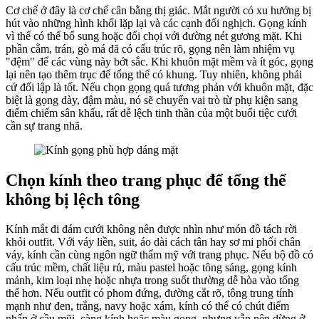
Cơ chế ở đây là cơ chế cân bằng thị giác. Mắt người có xu hướng bị
hút vào những hình khối lặp lại và các cạnh đối nghịch. Gọng kính
vì thế có thể bổ sung hoặc đối chọi với đường nét gương mặt. Khi
phần cằm, trán, gò má đã có cấu trúc rõ, gọng nên làm nhiệm vụ
"đệm" để các vùng này bớt sắc. Khi khuôn mặt mềm và ít góc, gọng
lại nên tạo thêm trục để tổng thể có khung. Tuy nhiên, không phải
cứ đối lập là tốt. Nếu chọn gọng quá tương phản với khuôn mặt, đặc
biệt là gọng dày, đậm màu, nó sẽ chuyển vai trò từ phụ kiện sang
điểm chiếm sân khấu, rất dễ lệch tinh thần của một buổi tiệc cưới
cần sự trang nhã.
Chọn kính theo trang phục để tổng thể
không bị lệch tông
Kính mắt đi đám cưới không nên được nhìn như món đồ tách rời
khỏi outfit. Với váy liền, suit, áo dài cách tân hay sơ mi phối chân
váy, kính cần cùng ngôn ngữ thẩm mỹ với trang phục. Nếu bộ đồ có
cấu trúc mềm, chất liệu rủ, màu pastel hoặc tông sáng, gọng kính
mảnh, kim loại nhẹ hoặc nhựa trong suốt thường dễ hòa vào tổng
thể hơn. Nếu outfit có phom đứng, đường cắt rõ, tông trung tính
mạnh như đen, trắng, navy hoặc xám, kính có thể có chút điểm
nhấn ở cầu mũi, càng kính hoặc màu gọng, nhưng vẫn nên dừng ở