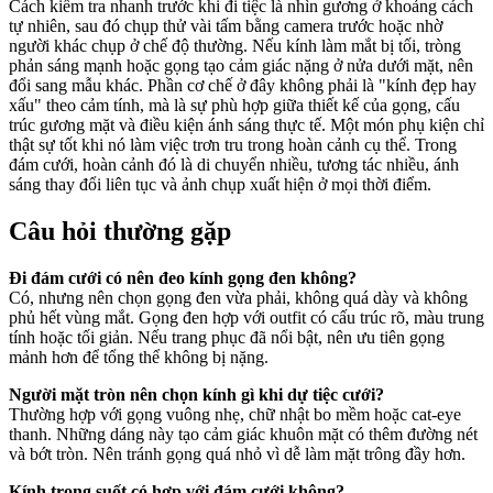
Cách kiểm tra nhanh trước khi đi tiệc là nhìn gương ở khoảng cách
tự nhiên, sau đó chụp thử vài tấm bằng camera trước hoặc nhờ
người khác chụp ở chế độ thường. Nếu kính làm mắt bị tối, tròng
phản sáng mạnh hoặc gọng tạo cảm giác nặng ở nửa dưới mặt, nên
đổi sang mẫu khác. Phần cơ chế ở đây không phải là "kính đẹp hay
xấu" theo cảm tính, mà là sự phù hợp giữa thiết kế của gọng, cấu
trúc gương mặt và điều kiện ánh sáng thực tế. Một món phụ kiện chỉ
thật sự tốt khi nó làm việc trơn tru trong hoàn cảnh cụ thể. Trong
đám cưới, hoàn cảnh đó là di chuyển nhiều, tương tác nhiều, ánh
sáng thay đổi liên tục và ảnh chụp xuất hiện ở mọi thời điểm.
Câu hỏi thường gặp
Đi đám cưới có nên đeo kính gọng đen không?
Có, nhưng nên chọn gọng đen vừa phải, không quá dày và không
phủ hết vùng mắt. Gọng đen hợp với outfit có cấu trúc rõ, màu trung
tính hoặc tối giản. Nếu trang phục đã nổi bật, nên ưu tiên gọng
mảnh hơn để tổng thể không bị nặng.
Người mặt tròn nên chọn kính gì khi dự tiệc cưới?
Thường hợp với gọng vuông nhẹ, chữ nhật bo mềm hoặc cat-eye
thanh. Những dáng này tạo cảm giác khuôn mặt có thêm đường nét
và bớt tròn. Nên tránh gọng quá nhỏ vì dễ làm mặt trông đầy hơn.
Kính trong suốt có hợp với đám cưới không?