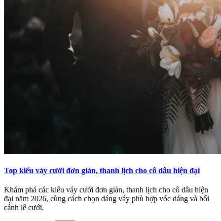
Top kiểu váy cưới đơn giản, thanh lịch cho cô dâu hiện đại
Khám phá các kiểu váy cưới đơn giản, thanh lịch cho cô dâu hiện
đại năm 2026, cùng cách chọn dáng váy phù hợp vóc dáng và bối
cảnh lễ cưới.