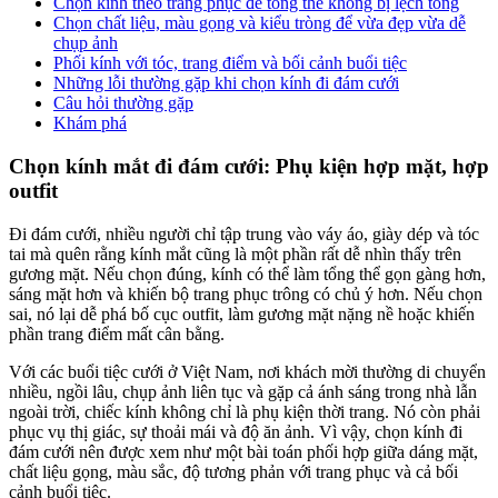
Chọn kính theo trang phục để tổng thể không bị lệch tông
Chọn chất liệu, màu gọng và kiểu tròng để vừa đẹp vừa dễ
chụp ảnh
Phối kính với tóc, trang điểm và bối cảnh buổi tiệc
Những lỗi thường gặp khi chọn kính đi đám cưới
Câu hỏi thường gặp
Khám phá
Chọn kính mắt đi đám cưới: Phụ kiện hợp mặt, hợp
outfit
Đi đám cưới, nhiều người chỉ tập trung vào váy áo, giày dép và tóc
tai mà quên rằng kính mắt cũng là một phần rất dễ nhìn thấy trên
gương mặt. Nếu chọn đúng, kính có thể làm tổng thể gọn gàng hơn,
sáng mặt hơn và khiến bộ trang phục trông có chủ ý hơn. Nếu chọn
sai, nó lại dễ phá bố cục outfit, làm gương mặt nặng nề hoặc khiến
phần trang điểm mất cân bằng.
Với các buổi tiệc cưới ở Việt Nam, nơi khách mời thường di chuyển
nhiều, ngồi lâu, chụp ảnh liên tục và gặp cả ánh sáng trong nhà lẫn
ngoài trời, chiếc kính không chỉ là phụ kiện thời trang. Nó còn phải
phục vụ thị giác, sự thoải mái và độ ăn ảnh. Vì vậy, chọn kính đi
đám cưới nên được xem như một bài toán phối hợp giữa dáng mặt,
chất liệu gọng, màu sắc, độ tương phản với trang phục và cả bối
cảnh buổi tiệc.