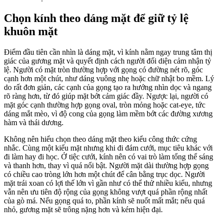
Chọn kính theo dáng mặt để giữ tỷ lệ
khuôn mặt
Điểm đầu tiên cần nhìn là dáng mặt, vì kính nằm ngay trung tâm thị
giác của gương mặt và quyết định cách người đối diện cảm nhận tỷ
lệ. Người có mặt tròn thường hợp với gọng có đường nét rõ, góc
cạnh hơn một chút, như dáng vuông nhẹ hoặc chữ nhật bo mềm. Lý
do rất đơn giản, các cạnh của gọng tạo ra hướng nhìn dọc và ngang
rõ ràng hơn, từ đó giúp mặt bớt cảm giác đầy. Ngược lại, người có
mặt góc cạnh thường hợp gọng oval, tròn mỏng hoặc cat-eye, tức
dáng mắt mèo, vì độ cong của gọng làm mềm bớt các đường xương
hàm và thái dương.
Không nên hiểu chọn theo dáng mặt theo kiểu công thức cứng
nhắc. Cùng một kiểu mặt nhưng khi đi đám cưới, mục tiêu khác với
đi làm hay đi học. Ở tiệc cưới, kính nên có vai trò làm tổng thể sáng
và thanh hơn, thay vì quá nổi bật. Người mặt dài thường hợp gọng
có chiều cao tròng lớn hơn một chút để cân bằng trục dọc. Người
mặt trái xoan có lợi thế lớn vì gần như có thể thử nhiều kiểu, nhưng
vẫn nên ưu tiên độ rộng của gọng không vượt quá phần rộng nhất
của gò má. Nếu gọng quá to, phần kính sẽ nuốt mất mắt; nếu quá
nhỏ, gương mặt sẽ trông nặng hơn và kém hiện đại.