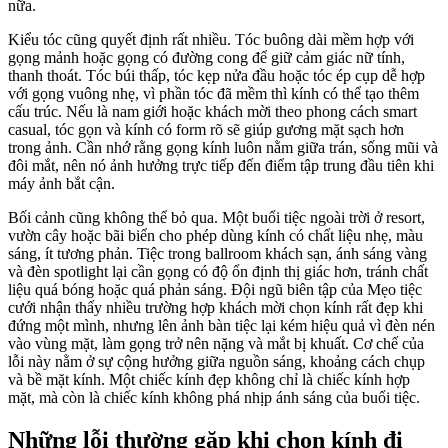
nữa.
Kiểu tóc cũng quyết định rất nhiều. Tóc buông dài mềm hợp với
gọng mảnh hoặc gọng có đường cong để giữ cảm giác nữ tính,
thanh thoát. Tóc búi thấp, tóc kẹp nửa đầu hoặc tóc ép cụp dễ hợp
với gọng vuông nhẹ, vì phần tóc đã mềm thì kính có thể tạo thêm
cấu trúc. Nếu là nam giới hoặc khách mời theo phong cách smart
casual, tóc gọn và kính có form rõ sẽ giúp gương mặt sạch hơn
trong ảnh. Cần nhớ rằng gọng kính luôn nằm giữa trán, sống mũi và
đôi mắt, nên nó ảnh hưởng trực tiếp đến điểm tập trung đầu tiên khi
máy ảnh bắt cận.
Bối cảnh cũng không thể bỏ qua. Một buổi tiệc ngoài trời ở resort,
vườn cây hoặc bãi biển cho phép dùng kính có chất liệu nhẹ, màu
sáng, ít tương phản. Tiệc trong ballroom khách sạn, ánh sáng vàng
và đèn spotlight lại cần gọng có độ ổn định thị giác hơn, tránh chất
liệu quá bóng hoặc quá phản sáng. Đội ngũ biên tập của Mẹo tiệc
cưới nhận thấy nhiều trường hợp khách mời chọn kính rất đẹp khi
đứng một mình, nhưng lên ảnh bàn tiệc lại kém hiệu quả vì đèn nén
vào vùng mặt, làm gọng trở nên nặng và mắt bị khuất. Cơ chế của
lỗi này nằm ở sự cộng hưởng giữa nguồn sáng, khoảng cách chụp
và bề mặt kính. Một chiếc kính đẹp không chỉ là chiếc kính hợp
mặt, mà còn là chiếc kính không phá nhịp ánh sáng của buổi tiệc.
Những lỗi thường gặp khi chọn kính đi