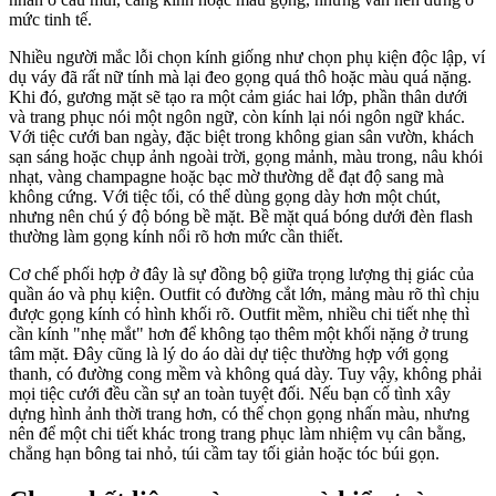
mức tinh tế.
Nhiều người mắc lỗi chọn kính giống như chọn phụ kiện độc lập, ví
dụ váy đã rất nữ tính mà lại đeo gọng quá thô hoặc màu quá nặng.
Khi đó, gương mặt sẽ tạo ra một cảm giác hai lớp, phần thân dưới
và trang phục nói một ngôn ngữ, còn kính lại nói ngôn ngữ khác.
Với tiệc cưới ban ngày, đặc biệt trong không gian sân vườn, khách
sạn sáng hoặc chụp ảnh ngoài trời, gọng mảnh, màu trong, nâu khói
nhạt, vàng champagne hoặc bạc mờ thường dễ đạt độ sang mà
không cứng. Với tiệc tối, có thể dùng gọng dày hơn một chút,
nhưng nên chú ý độ bóng bề mặt. Bề mặt quá bóng dưới đèn flash
thường làm gọng kính nổi rõ hơn mức cần thiết.
Cơ chế phối hợp ở đây là sự đồng bộ giữa trọng lượng thị giác của
quần áo và phụ kiện. Outfit có đường cắt lớn, mảng màu rõ thì chịu
được gọng kính có hình khối rõ. Outfit mềm, nhiều chi tiết nhẹ thì
cần kính "nhẹ mắt" hơn để không tạo thêm một khối nặng ở trung
tâm mặt. Đây cũng là lý do áo dài dự tiệc thường hợp với gọng
thanh, có đường cong mềm và không quá dày. Tuy vậy, không phải
mọi tiệc cưới đều cần sự an toàn tuyệt đối. Nếu bạn cố tình xây
dựng hình ảnh thời trang hơn, có thể chọn gọng nhấn màu, nhưng
nên để một chi tiết khác trong trang phục làm nhiệm vụ cân bằng,
chẳng hạn bông tai nhỏ, túi cầm tay tối giản hoặc tóc búi gọn.