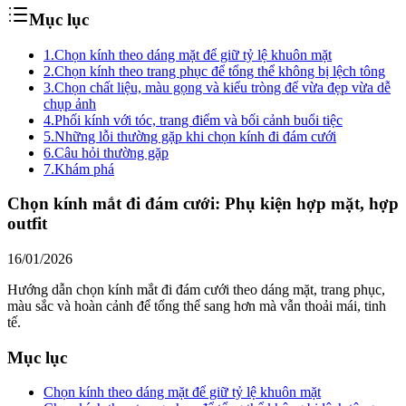
Mục lục
1.
Chọn kính theo dáng mặt để giữ tỷ lệ khuôn mặt
2.
Chọn kính theo trang phục để tổng thể không bị lệch tông
3.
Chọn chất liệu, màu gọng và kiểu tròng để vừa đẹp vừa dễ
chụp ảnh
4.
Phối kính với tóc, trang điểm và bối cảnh buổi tiệc
5.
Những lỗi thường gặp khi chọn kính đi đám cưới
6.
Câu hỏi thường gặp
7.
Khám phá
Chọn kính mắt đi đám cưới: Phụ kiện hợp mặt, hợp
outfit
16/01/2026
Hướng dẫn chọn kính mắt đi đám cưới theo dáng mặt, trang phục,
màu sắc và hoàn cảnh để tổng thể sang hơn mà vẫn thoải mái, tinh
tế.
Mục lục
Chọn kính theo dáng mặt để giữ tỷ lệ khuôn mặt