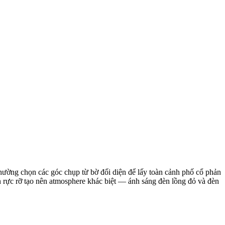
hường chọn các góc chụp từ bờ đối diện để lấy toàn cảnh phố cổ phản
n rực rỡ tạo nên atmosphere khác biệt — ánh sáng đèn lồng đỏ và đèn