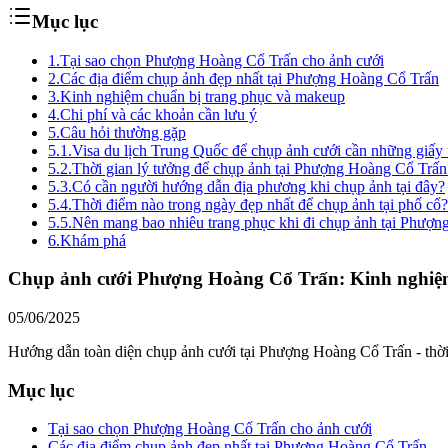
Mục lục
1.
Tại sao chọn Phượng Hoàng Cổ Trấn cho ảnh cưới
2.
Các địa điểm chụp ảnh đẹp nhất tại Phượng Hoàng Cổ Trấn
3.
Kinh nghiệm chuẩn bị trang phục và makeup
4.
Chi phí và các khoản cần lưu ý
5.
Câu hỏi thường gặp
5.1.
Visa du lịch Trung Quốc để chụp ảnh cưới cần những giấy 
5.2.
Thời gian lý tưởng để chụp ảnh tại Phượng Hoàng Cổ Trấn 
5.3.
Có cần người hướng dẫn địa phương khi chụp ảnh tại đây?
5.4.
Thời điểm nào trong ngày đẹp nhất để chụp ảnh tại phố cổ?
5.5.
Nên mang bao nhiêu trang phục khi đi chụp ảnh tại Phượ
6.
Khám phá
Chụp ảnh cưới Phượng Hoàng Cổ Trấn: Kinh nghiệ
05/06/2025
Hướng dẫn toàn diện chụp ảnh cưới tại Phượng Hoàng Cổ Trấn - thời 
Mục lục
Tại sao chọn Phượng Hoàng Cổ Trấn cho ảnh cưới
Các địa điểm chụp ảnh đẹp nhất tại Phượng Hoàng Cổ Trấn