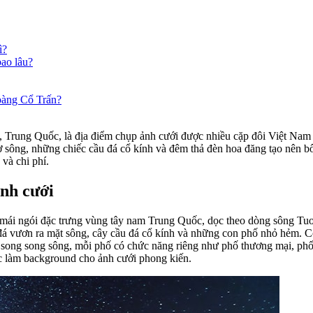
ì?
bao lâu?
oàng Cổ Trấn?
rung Quốc, là địa điểm chụp ảnh cưới được nhiều cặp đôi Việt Nam ư
 sông, những chiếc cầu đá cổ kính và đêm thả đèn hoa đăng tạo nên bố
 và chi phí.
nh cưới
ái ngói đặc trưng vùng tây nam Trung Quốc, dọc theo dòng sông Tuoji
 đá vươn ra mặt sông, cây cầu đá cổ kính và những con phố nhỏ hẻm. 
song song sông, mỗi phố có chức năng riêng như phố thương mại, phố t
ác làm background cho ảnh cưới phong kiến.