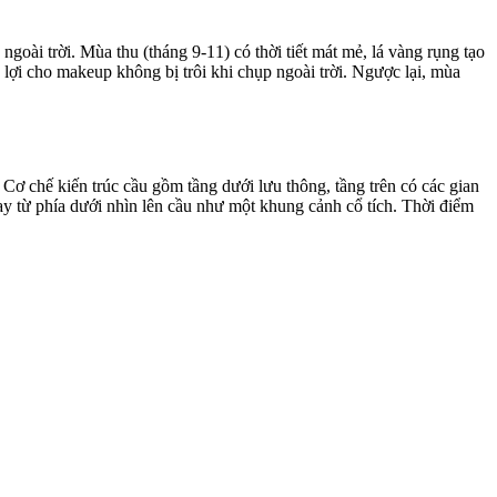
oài trời. Mùa thu (tháng 9-11) có thời tiết mát mẻ, lá vàng rụng tạo
lợi cho makeup không bị trôi khi chụp ngoài trời. Ngược lại, mùa
Cơ chế kiến trúc cầu gồm tầng dưới lưu thông, tầng trên có các gian
ay từ phía dưới nhìn lên cầu như một khung cảnh cổ tích. Thời điểm