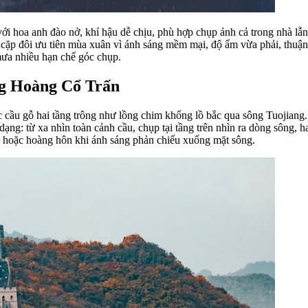
hoa anh đào nở, khí hậu dễ chịu, phù hợp chụp ảnh cả trong nhà lẫn ng
cặp đôi ưu tiên mùa xuân vì ánh sáng mềm mại, độ ẩm vừa phải, thuận 
ưa nhiều hạn chế góc chụp.
ng Hoàng Cổ Trấn
cầu gỗ hai tầng trông như lồng chim khổng lồ bắc qua sông Tuojiang. 
ng: từ xa nhìn toàn cảnh cầu, chụp tại tầng trên nhìn ra dòng sông, h
, hoặc hoàng hôn khi ánh sáng phản chiếu xuống mặt sông.