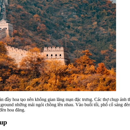
àn đầy hoa tạo nên không gian lãng mạn đặc trưng. Các thợ chụp ảnh t
ckground những mái ngói chồng lên nhau. Vào buổi tối, phố cổ sáng đè
 đèn hoa đăng.
eup