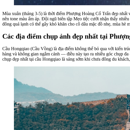
Mùa xuân (tháng 3-5) là thời điểm Phượng Hoàng Cổ Trấn đẹp nhất với 
nên tone màu ấm áp. Đội ngũ biên tập Mẹo tiệc cưới nhận thấy nhiều 
đông quá lạnh có thể gây khó khăn cho cô dâu mặc đồ nhẹ, mùa hè m
Các địa điểm chụp ảnh đẹp nhất tại Phượ
Cầu Hongqiao (Cầu Vồng) là địa điểm không thể bỏ qua với kiến trúc 
hàng và không gian ngắm cảnh — điều này tạo ra nhiều góc chụp đa dạ
chụp đẹp nhất tại cầu Hongqiao là sáng sớm khi chưa đông du khách