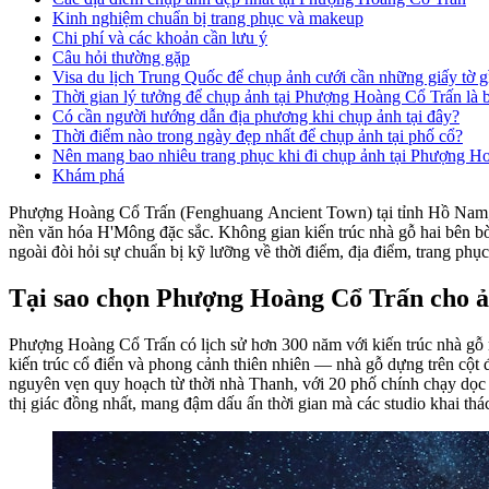
Kinh nghiệm chuẩn bị trang phục và makeup
Chi phí và các khoản cần lưu ý
Câu hỏi thường gặp
Visa du lịch Trung Quốc để chụp ảnh cưới cần những giấy tờ g
Thời gian lý tưởng để chụp ảnh tại Phượng Hoàng Cổ Trấn là 
Có cần người hướng dẫn địa phương khi chụp ảnh tại đây?
Thời điểm nào trong ngày đẹp nhất để chụp ảnh tại phố cổ?
Nên mang bao nhiêu trang phục khi đi chụp ảnh tại Phượng H
Khám phá
Phượng Hoàng Cổ Trấn (Fenghuang Ancient Town) tại tỉnh Hồ Nam, T
nền văn hóa H'Mông đặc sắc. Không gian kiến trúc nhà gỗ hai bên bờ
ngoài đòi hỏi sự chuẩn bị kỹ lưỡng về thời điểm, địa điểm, trang phục
Tại sao chọn Phượng Hoàng Cổ Trấn cho ả
Phượng Hoàng Cổ Trấn có lịch sử hơn 300 năm với kiến trúc nhà gỗ m
kiến trúc cổ điển và phong cảnh thiên nhiên — nhà gỗ dựng trên cột
nguyên vẹn quy hoạch từ thời nhà Thanh, với 20 phố chính chạy dọc 
thị giác đồng nhất, mang đậm dấu ấn thời gian mà các studio khai th