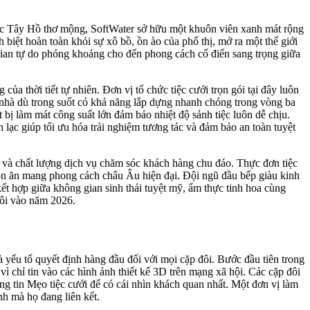
ực Tây Hồ thơ mộng, SoftWater sở hữu một khuôn viên xanh mát rộng
biệt hoàn toàn khỏi sự xô bồ, ồn ào của phố thị, mở ra một thế giới
mian tự do phóng khoáng cho đến phong cách cổ điển sang trọng giữa
 của thời tiết tự nhiên. Đơn vị tổ chức tiệc cưới trọn gói tại đây luôn
g nhà dù trong suốt có khả năng lắp dựng nhanh chóng trong vòng ba
 bị làm mát công suất lớn đảm bảo nhiệt độ sảnh tiệc luôn dễ chịu.
lạc giúp tối ưu hóa trải nghiệm tương tác và đảm bảo an toàn tuyệt
ú và chất lượng dịch vụ chăm sóc khách hàng chu đáo. Thực đơn tiệc
c món ăn mang phong cách châu Âu hiện đại. Đội ngũ đầu bếp giàu kinh
kết hợp giữa không gian sinh thái tuyệt mỹ, ẩm thực tinh hoa cùng
đôi vào năm 2026.
à yếu tố quyết định hàng đầu đối với mọi cặp đôi. Bước đầu tiên trong
vì chỉ tin vào các hình ảnh thiết kế 3D trên mạng xã hội. Các cặp đôi
ng tin Mẹo tiệc cưới để có cái nhìn khách quan nhất. Một đơn vị làm
nh mà họ đang liên kết.