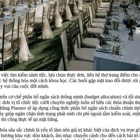
 việc tìm kiếm sảnh tiệc, lựa chọn thực đơn, liên hệ thợ trang điểm cho
c hệ thống hóa một cách khoa học. Các buổi gặp mặt trao đổi được rút g
y vui của cuộc đời mình.
 trên cơ chế phân bổ ngân sách thông minh (budget allocation) và tối ư
các đơn vị tổ chức tiệc cưới chuyên nghiệp luôn sở hữu các thỏa thuận 
ing Planner sẽ áp dụng công thức phân bổ ngân sách chuẩn chỉnh dựa t
y giúp ngăn chặn tình trạng phát sinh chi phí ngoài tầm kiểm soát, một 
thi công thực tế tại mặt bằng.
a sâu sắc chính là yếu tố làm nên giá trị khác biệt của dịch vụ trọn gó
i hương khu vực đón khách, âm nhạc chuyển cảnh cho đến cách bài trí ho