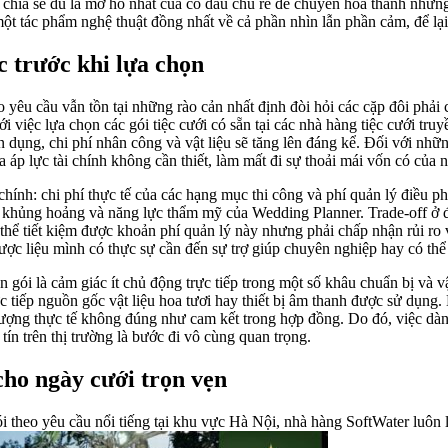
g chia sẻ dù là mơ hồ nhất của cô dâu chú rể để chuyển hóa thành những
ột tác phẩm nghệ thuật đồng nhất về cả phần nhìn lẫn phần cảm, để lạ
 trước khi lựa chọn
eo yêu cầu vẫn tồn tại những rào cản nhất định đòi hỏi các cặp đôi phả
i việc lựa chọn các gói tiệc cưới có sẵn tại các nhà hàng tiệc cưới tru
 dụng, chi phí nhân công và vật liệu sẽ tăng lên đáng kể. Đối với n
ra áp lực tài chính không cần thiết, làm mất đi sự thoải mái vốn có của 
chính: chi phí thực tế của các hạng mục thi công và phí quản lý điều ph
lý khủng hoảng và năng lực thẩm mỹ của Wedding Planner. Trade-off ở đ
ó thể tiết kiệm được khoản phí quản lý này nhưng phải chấp nhận rủi ro
ược liệu mình có thực sự cần đến sự trợ giúp chuyên nghiệp hay có thể 
gói là cảm giác ít chủ động trực tiếp trong một số khâu chuẩn bị và v
c tiếp nguồn gốc vật liệu hoa tươi hay thiết bị âm thanh được sử dụng.
t lượng thực tế không đúng như cam kết trong hợp đồng. Do đó, việc dàn
ín trên thị trường là bước đi vô cùng quan trọng.
cho ngày cưới trọn vẹn
ói theo yêu cầu nổi tiếng tại khu vực Hà Nội, nhà hàng SoftWater luôn 