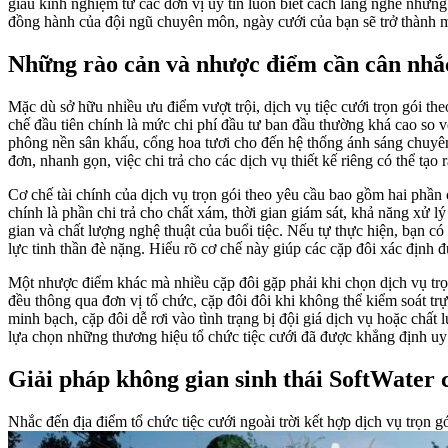
giàu kinh nghiệm từ các đơn vị uy tín luôn biết cách lắng nghe nhữn
đồng hành của đội ngũ chuyên môn, ngày cưới của bạn sẽ trở thành m
Những rào cản và nhược điểm cần cân nhắc
Mặc dù sở hữu nhiều ưu điểm vượt trội, dịch vụ tiệc cưới trọn gói th
chế đầu tiên chính là mức chi phí đầu tư ban đầu thường khá cao so vớ
phông nền sân khấu, cổng hoa tươi cho đến hệ thống ánh sáng chuyên
đơn, nhanh gọn, việc chi trả cho các dịch vụ thiết kế riêng có thể tạo 
Cơ chế tài chính của dịch vụ trọn gói theo yêu cầu bao gồm hai phần 
chính là phần chi trả cho chất xám, thời gian giám sát, khả năng xử 
gian và chất lượng nghệ thuật của buổi tiệc. Nếu tự thực hiện, bạn c
lực tinh thần đè nặng. Hiểu rõ cơ chế này giúp các cặp đôi xác định đ
Một nhược điểm khác mà nhiều cặp đôi gặp phải khi chọn dịch vụ trọn 
đều thông qua đơn vị tổ chức, cặp đôi đôi khi không thể kiểm soát trự
minh bạch, cặp đôi dễ rơi vào tình trạng bị đội giá dịch vụ hoặc chấ
lựa chọn những thương hiệu tổ chức tiệc cưới đã được khẳng định uy t
Giải pháp không gian sinh thái SoftWater 
Nhắc đến địa điểm tổ chức tiệc cưới ngoài trời kết hợp dịch vụ trọn g