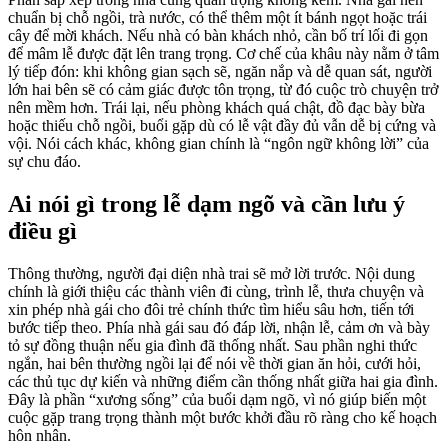
chuẩn bị chỗ ngồi, trà nước, có thể thêm một ít bánh ngọt hoặc trái
cây để mời khách. Nếu nhà có bàn khách nhỏ, cần bố trí lối đi gọn
để mâm lễ được đặt lên trang trọng. Cơ chế của khâu này nằm ở tâm
lý tiếp đón: khi không gian sạch sẽ, ngăn nắp và dễ quan sát, người
lớn hai bên sẽ có cảm giác được tôn trọng, từ đó cuộc trò chuyện trở
nên mềm hơn. Trái lại, nếu phòng khách quá chật, đồ đạc bày bừa
hoặc thiếu chỗ ngồi, buổi gặp dù có lễ vật đầy đủ vẫn dễ bị cứng và
vội. Nói cách khác, không gian chính là “ngôn ngữ không lời” của
sự chu đáo.
Ai nói gì trong lễ dạm ngõ và cần lưu ý
điều gì
Thông thường, người đại diện nhà trai sẽ mở lời trước. Nội dung
chính là giới thiệu các thành viên đi cùng, trình lễ, thưa chuyện và
xin phép nhà gái cho đôi trẻ chính thức tìm hiểu sâu hơn, tiến tới
bước tiếp theo. Phía nhà gái sau đó đáp lời, nhận lễ, cảm ơn và bày
tỏ sự đồng thuận nếu gia đình đã thống nhất. Sau phần nghi thức
ngắn, hai bên thường ngồi lại để nói về thời gian ăn hỏi, cưới hỏi,
các thủ tục dự kiến và những điểm cần thống nhất giữa hai gia đình.
Đây là phần “xương sống” của buổi dạm ngõ, vì nó giúp biến một
cuộc gặp trang trọng thành một bước khởi đầu rõ ràng cho kế hoạch
hôn nhân.