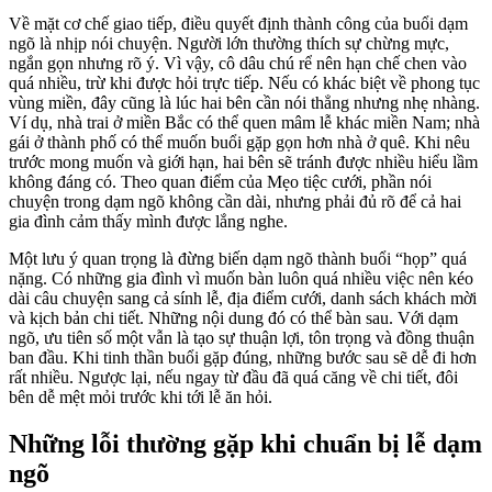
Về mặt cơ chế giao tiếp, điều quyết định thành công của buổi dạm
ngõ là nhịp nói chuyện. Người lớn thường thích sự chừng mực,
ngắn gọn nhưng rõ ý. Vì vậy, cô dâu chú rể nên hạn chế chen vào
quá nhiều, trừ khi được hỏi trực tiếp. Nếu có khác biệt về phong tục
vùng miền, đây cũng là lúc hai bên cần nói thẳng nhưng nhẹ nhàng.
Ví dụ, nhà trai ở miền Bắc có thể quen mâm lễ khác miền Nam; nhà
gái ở thành phố có thể muốn buổi gặp gọn hơn nhà ở quê. Khi nêu
trước mong muốn và giới hạn, hai bên sẽ tránh được nhiều hiểu lầm
không đáng có. Theo quan điểm của Mẹo tiệc cưới, phần nói
chuyện trong dạm ngõ không cần dài, nhưng phải đủ rõ để cả hai
gia đình cảm thấy mình được lắng nghe.
Một lưu ý quan trọng là đừng biến dạm ngõ thành buổi “họp” quá
nặng. Có những gia đình vì muốn bàn luôn quá nhiều việc nên kéo
dài câu chuyện sang cả sính lễ, địa điểm cưới, danh sách khách mời
và kịch bản chi tiết. Những nội dung đó có thể bàn sau. Với dạm
ngõ, ưu tiên số một vẫn là tạo sự thuận lợi, tôn trọng và đồng thuận
ban đầu. Khi tinh thần buổi gặp đúng, những bước sau sẽ dễ đi hơn
rất nhiều. Ngược lại, nếu ngay từ đầu đã quá căng về chi tiết, đôi
bên dễ mệt mỏi trước khi tới lễ ăn hỏi.
Những lỗi thường gặp khi chuẩn bị lễ dạm
ngõ