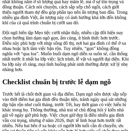
nhất không nằm ở số lượng quà hay mâm lễ, mà ở sự tôn trọng và
đồng thuận. Cách nói chuyện, cách sắp xếp chỗ ngồi, cách giới
thiệu người tham dự đều góp phần tạo nên ấn tượng ban đầu. Trong
nhiều gia đình Việt, ấn tượng này có ảnh hưởng khá lớn đến không
khí của cả quá trình chuẩn bị cưới sau đó.
Đội ngũ biên tập Mẹo tiệc cưới nhận thấy, nhiều cặp đôi hiện nay
chọn hướng làm dạm ngõ gọn, ấm cúng, ít hình thức hơn trước.
Điều này phù hợp với nhịp sống đô thị, nơi hai gia đình có thể ở xa
nhau hoặc lịch làm việc bận rộn. Tuy nhiên, “gọn” không đồng
nghĩa với “qua loa”. Muốn buổi dạm ngõ diễn ra suôn sẻ, cần thống
nhất trước ít nhất ba lớp việc: lịch trình, lễ vật và người đại diện. Khi
ba lớp này rõ ràng, mọi tình huống phát sinh thường được xử lý nhẹ
nhàng hơn.
Checklist chuẩn bị trước lễ dạm ngõ
Trước hết là chốt thời gian và địa điểm. Dạm ngõ nên được sắp xếp
vào thời điểm hai gia đình đều thuận tiện, tránh ngày quá sát những
dịp bận rộn như cuối tháng, trước Tết, hay thời gian có việc hiếu hỉ
khác trong họ. Thông thường, nhà trai sẽ chủ động hỏi ý kiến nhà
gái về ngày giờ phù hợp. Việc chọn giờ đẹp là điều nhiều gia đình
vẫn coi trọng, nhưng ở năm 2026, thực tế linh hoạt hơn trước rất
nhiều. Nếu hai bên ở xa hoặc có người lớn tuổi cần di chuyển, ưu
tiên sự thuận tiện và sức khỏe vẫn hợp lý hơn việc cố chấp theo một