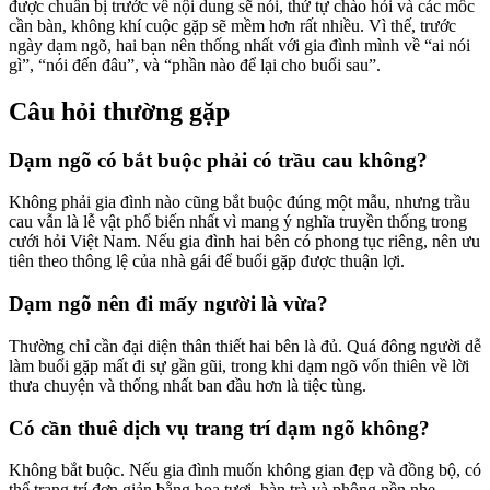
được chuẩn bị trước về nội dung sẽ nói, thứ tự chào hỏi và các mốc
cần bàn, không khí cuộc gặp sẽ mềm hơn rất nhiều. Vì thế, trước
ngày dạm ngõ, hai bạn nên thống nhất với gia đình mình về “ai nói
gì”, “nói đến đâu”, và “phần nào để lại cho buổi sau”.
Câu hỏi thường gặp
Dạm ngõ có bắt buộc phải có trầu cau không?
Không phải gia đình nào cũng bắt buộc đúng một mẫu, nhưng trầu
cau vẫn là lễ vật phổ biến nhất vì mang ý nghĩa truyền thống trong
cưới hỏi Việt Nam. Nếu gia đình hai bên có phong tục riêng, nên ưu
tiên theo thông lệ của nhà gái để buổi gặp được thuận lợi.
Dạm ngõ nên đi mấy người là vừa?
Thường chỉ cần đại diện thân thiết hai bên là đủ. Quá đông người dễ
làm buổi gặp mất đi sự gần gũi, trong khi dạm ngõ vốn thiên về lời
thưa chuyện và thống nhất ban đầu hơn là tiệc tùng.
Có cần thuê dịch vụ trang trí dạm ngõ không?
Không bắt buộc. Nếu gia đình muốn không gian đẹp và đồng bộ, có
thể trang trí đơn giản bằng hoa tươi, bàn trà và phông nền nhẹ