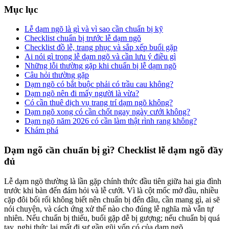
Mục lục
Lễ dạm ngõ là gì và vì sao cần chuẩn bị kỹ
Checklist chuẩn bị trước lễ dạm ngõ
Checklist đồ lễ, trang phục và sắp xếp buổi gặp
Ai nói gì trong lễ dạm ngõ và cần lưu ý điều gì
Những lỗi thường gặp khi chuẩn bị lễ dạm ngõ
Câu hỏi thường gặp
Dạm ngõ có bắt buộc phải có trầu cau không?
Dạm ngõ nên đi mấy người là vừa?
Có cần thuê dịch vụ trang trí dạm ngõ không?
Dạm ngõ xong có cần chốt ngay ngày cưới không?
Dạm ngõ năm 2026 có cần làm thật rình rang không?
Khám phá
Dạm ngõ cần chuẩn bị gì? Checklist lễ dạm ngõ đầy
đủ
Lễ dạm ngõ thường là lần gặp chính thức đầu tiên giữa hai gia đình
trước khi bàn đến đám hỏi và lễ cưới. Vì là cột mốc mở đầu, nhiều
cặp đôi bối rối không biết nên chuẩn bị đến đâu, cần mang gì, ai sẽ
nói chuyện, và cách ứng xử thế nào cho đúng lễ nghĩa mà vẫn tự
nhiên. Nếu chuẩn bị thiếu, buổi gặp dễ bị gượng; nếu chuẩn bị quá
tay, nghi thức lại mất đi sự gần gũi vốn có của dạm ngõ.