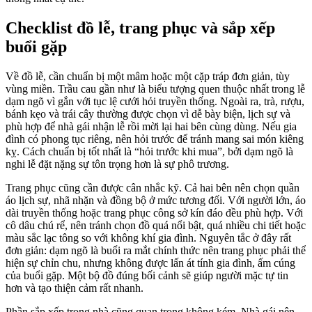
Checklist đồ lễ, trang phục và sắp xếp
buổi gặp
Về đồ lễ, cần chuẩn bị một mâm hoặc một cặp tráp đơn giản, tùy
vùng miền. Trầu cau gần như là biểu tượng quen thuộc nhất trong lễ
dạm ngõ vì gắn với tục lệ cưới hỏi truyền thống. Ngoài ra, trà, rượu,
bánh kẹo và trái cây thường được chọn vì dễ bày biện, lịch sự và
phù hợp để nhà gái nhận lễ rồi mời lại hai bên cùng dùng. Nếu gia
đình có phong tục riêng, nên hỏi trước để tránh mang sai món kiêng
kỵ. Cách chuẩn bị tốt nhất là “hỏi trước khi mua”, bởi dạm ngõ là
nghi lễ đặt nặng sự tôn trọng hơn là sự phô trương.
Trang phục cũng cần được cân nhắc kỹ. Cả hai bên nên chọn quần
áo lịch sự, nhã nhặn và đồng bộ ở mức tương đối. Với người lớn, áo
dài truyền thống hoặc trang phục công sở kín đáo đều phù hợp. Với
cô dâu chú rể, nên tránh chọn đồ quá nổi bật, quá nhiều chi tiết hoặc
màu sắc lạc tông so với không khí gia đình. Nguyên tắc ở đây rất
đơn giản: dạm ngõ là buổi ra mắt chính thức nên trang phục phải thể
hiện sự chỉn chu, nhưng không được lấn át tính gia đình, ấm cúng
của buổi gặp. Một bộ đồ đúng bối cảnh sẽ giúp người mặc tự tin
hơn và tạo thiện cảm rất nhanh.
Phần sắp xếp trong nhà cũng quan trọng không kém. Nhà gái nên