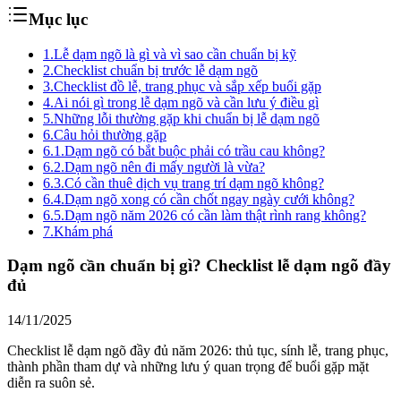
Mục lục
1.
Lễ dạm ngõ là gì và vì sao cần chuẩn bị kỹ
2.
Checklist chuẩn bị trước lễ dạm ngõ
3.
Checklist đồ lễ, trang phục và sắp xếp buổi gặp
4.
Ai nói gì trong lễ dạm ngõ và cần lưu ý điều gì
5.
Những lỗi thường gặp khi chuẩn bị lễ dạm ngõ
6.
Câu hỏi thường gặp
6.1.
Dạm ngõ có bắt buộc phải có trầu cau không?
6.2.
Dạm ngõ nên đi mấy người là vừa?
6.3.
Có cần thuê dịch vụ trang trí dạm ngõ không?
6.4.
Dạm ngõ xong có cần chốt ngay ngày cưới không?
6.5.
Dạm ngõ năm 2026 có cần làm thật rình rang không?
7.
Khám phá
Dạm ngõ cần chuẩn bị gì? Checklist lễ dạm ngõ đầy
đủ
14/11/2025
Checklist lễ dạm ngõ đầy đủ năm 2026: thủ tục, sính lễ, trang phục,
thành phần tham dự và những lưu ý quan trọng để buổi gặp mặt
diễn ra suôn sẻ.