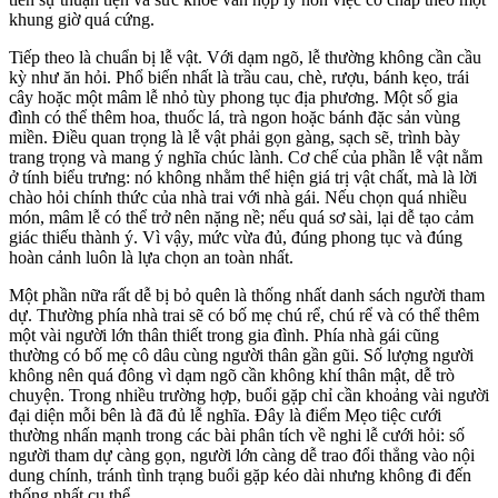
khung giờ quá cứng.
Tiếp theo là chuẩn bị lễ vật. Với dạm ngõ, lễ thường không cần cầu
kỳ như ăn hỏi. Phổ biến nhất là trầu cau, chè, rượu, bánh kẹo, trái
cây hoặc một mâm lễ nhỏ tùy phong tục địa phương. Một số gia
đình có thể thêm hoa, thuốc lá, trà ngon hoặc bánh đặc sản vùng
miền. Điều quan trọng là lễ vật phải gọn gàng, sạch sẽ, trình bày
trang trọng và mang ý nghĩa chúc lành. Cơ chế của phần lễ vật nằm
ở tính biểu trưng: nó không nhằm thể hiện giá trị vật chất, mà là lời
chào hỏi chính thức của nhà trai với nhà gái. Nếu chọn quá nhiều
món, mâm lễ có thể trở nên nặng nề; nếu quá sơ sài, lại dễ tạo cảm
giác thiếu thành ý. Vì vậy, mức vừa đủ, đúng phong tục và đúng
hoàn cảnh luôn là lựa chọn an toàn nhất.
Một phần nữa rất dễ bị bỏ quên là thống nhất danh sách người tham
dự. Thường phía nhà trai sẽ có bố mẹ chú rể, chú rể và có thể thêm
một vài người lớn thân thiết trong gia đình. Phía nhà gái cũng
thường có bố mẹ cô dâu cùng người thân gần gũi. Số lượng người
không nên quá đông vì dạm ngõ cần không khí thân mật, dễ trò
chuyện. Trong nhiều trường hợp, buổi gặp chỉ cần khoảng vài người
đại diện mỗi bên là đã đủ lễ nghĩa. Đây là điểm Mẹo tiệc cưới
thường nhấn mạnh trong các bài phân tích về nghi lễ cưới hỏi: số
người tham dự càng gọn, người lớn càng dễ trao đổi thẳng vào nội
dung chính, tránh tình trạng buổi gặp kéo dài nhưng không đi đến
thống nhất cụ thể.