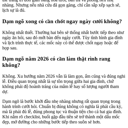
nhàng. Nhưng nếu nhà cửa đã gọn gàng, chỉ cần sắp xếp sạch sẽ,
lịch sự là đủ.
Dạm ngõ xong có cần chốt ngay ngày cưới không?
Không nhất thiết. Thường hai bên sẽ thống nhất bước tiếp theo như
ngày ăn hỏi, sau đó mới bàn đến ngày cưới. Tùy tình hình gia đình
và lịch trình thực tế, các mốc này có thể được chốt ngay hoặc để
họp sau.
Dạm ngõ năm 2026 có cần làm thật rình rang
không?
Không. Xu hướng năm 2026 vẫn là làm gọn, ấm cúng và đúng nghi
lễ. Điều quan trọng nhất là sự tôn trọng giữa hai gia đình, chứ
không phải độ hoành tráng của mâm lễ hay số lượng người tham
dự.
Dạm ngõ là bước khởi đầu nhẹ nhàng nhưng rất quan trọng trong
hành trình cưới hỏi. Chuẩn bị đúng không có nghĩa là phải cầu kỳ,
mà là phải đủ lễ, đúng phong tục và thuận tiện cho cả hai gia đình.
Khi nắm rõ checklist, buổi gặp đầu tiên sẽ trở thành một dấu mốc
đẹp, mở đường cho những bước tiếp theo suôn sẻ hơn.