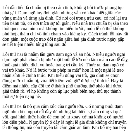
Lỗi đầu tiên là chuẩn bị theo cảm tính, không hỏi trước phong tục
nhà gái. Dạm ngõ tuy đơn giản nhưng vẫn có khác biệt giữa các
vùng miền và từng gia đình. Có nơi coi trọng trầu cau, có nơi lại ưu
tiên bánh trà, có nơi thích sự tối giản. Nếu nhà trai chuẩn bị sẵn theo
thói quen của mình mà không tìm hiểu trước, món lễ có thể không
phù hợp, thậm chí vô tình chạm vào kiêng kỵ. Cách tránh lỗi này rất
đơn giản: một cuộc trao đổi ngắn giữa hai gia đình trước ngày gặp
sẽ tiết kiệm nhiều lúng túng sau đó.
Lỗi thứ hai là nhầm lẫn giữa dạm ngõ và ăn hỏi. Nhiều người nghĩ
dạm ngõ phải chuẩn bị như một buổi lễ lớn nên làm mâm cao lễ đầy,
thuê quá nhiều dịch vụ hoặc trang trí cầu kỳ. Thực ra, dạm ngõ có
vai trò khác. Nó là bước “xin phép ra mắt” hơn là một nghi lễ trao
nhận sính lễ chính thức. Khi hiểu đúng vai trò, gia đình sẽ chọn
đúng mức chuẩn bị, vừa tiết kiệm vừa giữ được sự tinh tế. Đây là
điểm mà nhiều cặp đôi trẻ ở thành phố thường thở phào khi được
giải thích rõ, vì họ không còn áp lực phải biến mọi thủ tục thành
một sự kiện nặng nề.
Lỗi thứ ba là bỏ qua cảm xúc của người lớn. Có những buổi dạm
ngõ nhìn bên ngoài rất đầy đủ nhưng lại thiếu sự ấm cúng vì quá
vội, quá hình thức hoặc để con trẻ tự xoay xở mà không có người
lớn điều phối. Nguyên lý ở đây là nghi lễ gia đình không chỉ truyền
tải thông tin, mà còn truyền tải cảm giác an tâm. Khi bố mẹ hai bên