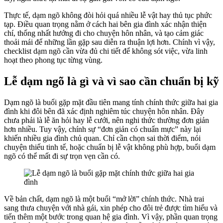
Thực tế, dạm ngõ không đòi hỏi quá nhiều lễ vật hay thủ tục phức
tạp. Điều quan trọng nằm ở cách hai bên gia đình xác nhận thiện
chí, thống nhất hướng đi cho chuyện hôn nhân, và tạo cảm giác
thoải mái để những lần gặp sau diễn ra thuận lợi hơn. Chính vì vậy,
checklist dạm ngõ cần vừa đủ chi tiết để không sót việc, vừa linh
hoạt theo phong tục từng vùng.
Lễ dạm ngõ là gì và vì sao cần chuẩn bị kỹ
Dạm ngõ là buổi gặp mặt đầu tiên mang tính chính thức giữa hai gia
đình khi đôi bên đã xác định nghiêm túc chuyện hôn nhân. Đây
chưa phải là lễ ăn hỏi hay lễ cưới, nên nghi thức thường đơn giản
hơn nhiều. Tuy vậy, chính sự “đơn giản có chuẩn mực” này lại
khiến nhiều gia đình chủ quan. Chỉ cần chọn sai thời điểm, nói
chuyện thiếu tinh tế, hoặc chuẩn bị lễ vật không phù hợp, buổi dạm
ngõ có thể mất đi sự trọn vẹn cần có.
Về bản chất, dạm ngõ là một buổi “mở lời” chính thức. Nhà trai
sang thưa chuyện với nhà gái, xin phép cho đôi trẻ được tìm hiểu và
tiến thêm một bước trong quan hệ gia đình. Vì vậy, phần quan trọng