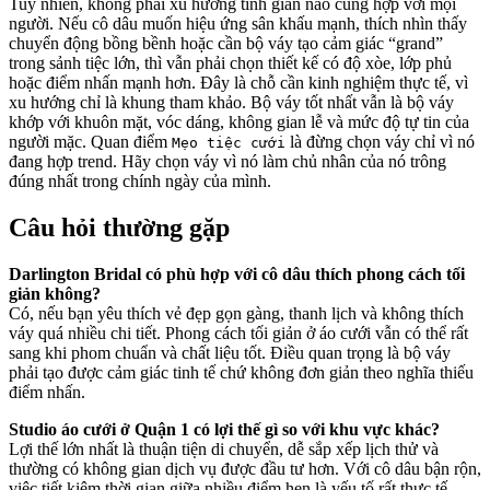
Tuy nhiên, không phải xu hướng tinh giản nào cũng hợp với mọi
người. Nếu cô dâu muốn hiệu ứng sân khấu mạnh, thích nhìn thấy
chuyển động bồng bềnh hoặc cần bộ váy tạo cảm giác “grand”
trong sảnh tiệc lớn, thì vẫn phải chọn thiết kế có độ xòe, lớp phủ
hoặc điểm nhấn mạnh hơn. Đây là chỗ cần kinh nghiệm thực tế, vì
xu hướng chỉ là khung tham khảo. Bộ váy tốt nhất vẫn là bộ váy
khớp với khuôn mặt, vóc dáng, không gian lễ và mức độ tự tin của
người mặc. Quan điểm
là đừng chọn váy chỉ vì nó
Mẹo tiệc cưới
đang hợp trend. Hãy chọn váy vì nó làm chủ nhân của nó trông
đúng nhất trong chính ngày của mình.
Câu hỏi thường gặp
Darlington Bridal có phù hợp với cô dâu thích phong cách tối
giản không?
Có, nếu bạn yêu thích vẻ đẹp gọn gàng, thanh lịch và không thích
váy quá nhiều chi tiết. Phong cách tối giản ở áo cưới vẫn có thể rất
sang khi phom chuẩn và chất liệu tốt. Điều quan trọng là bộ váy
phải tạo được cảm giác tinh tế chứ không đơn giản theo nghĩa thiếu
điểm nhấn.
Studio áo cưới ở Quận 1 có lợi thế gì so với khu vực khác?
Lợi thế lớn nhất là thuận tiện di chuyển, dễ sắp xếp lịch thử và
thường có không gian dịch vụ được đầu tư hơn. Với cô dâu bận rộn,
việc tiết kiệm thời gian giữa nhiều điểm hẹn là yếu tố rất thực tế.