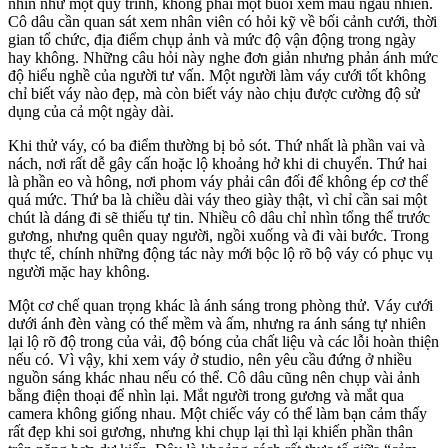
nhìn như một quy trình, không phải một buổi xem mẫu ngẫu nhiên.
Cô dâu cần quan sát xem nhân viên có hỏi kỹ về bối cảnh cưới, thời
gian tổ chức, địa điểm chụp ảnh và mức độ vận động trong ngày
hay không. Những câu hỏi này nghe đơn giản nhưng phản ánh mức
độ hiểu nghề của người tư vấn. Một người làm váy cưới tốt không
chỉ biết váy nào đẹp, mà còn biết váy nào chịu được cường độ sử
dụng của cả một ngày dài.
Khi thử váy, có ba điểm thường bị bỏ sót. Thứ nhất là phần vai và
nách, nơi rất dễ gây cấn hoặc lộ khoảng hở khi di chuyển. Thứ hai
là phần eo và hông, nơi phom váy phải cân đối để không ép cơ thể
quá mức. Thứ ba là chiều dài váy theo giày thật, vì chỉ cần sai một
chút là dáng đi sẽ thiếu tự tin. Nhiều cô dâu chỉ nhìn tổng thể trước
gương, nhưng quên quay người, ngồi xuống và đi vài bước. Trong
thực tế, chính những động tác này mới bộc lộ rõ bộ váy có phục vụ
người mặc hay không.
Một cơ chế quan trọng khác là ánh sáng trong phòng thử. Váy cưới
dưới ánh đèn vàng có thể mềm và ấm, nhưng ra ánh sáng tự nhiên
lại lộ rõ độ trong của vải, độ bóng của chất liệu và các lỗi hoàn thiện
nếu có. Vì vậy, khi xem váy ở studio, nên yêu cầu đứng ở nhiều
nguồn sáng khác nhau nếu có thể. Cô dâu cũng nên chụp vài ảnh
bằng điện thoại để nhìn lại. Mắt người trong gương và mắt qua
camera không giống nhau. Một chiếc váy có thể làm bạn cảm thấy
rất đẹp khi soi gương, nhưng khi chụp lại thì lại khiến phần thân