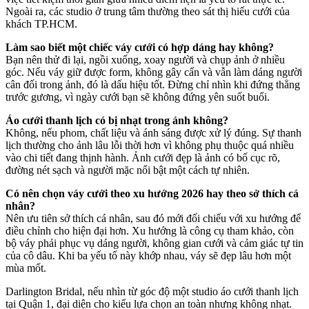
Ngoài ra, các studio ở trung tâm thường theo sát thị hiếu cưới của
khách TP.HCM.
Làm sao biết một chiếc váy cưới có hợp dáng hay không?
Bạn nên thử đi lại, ngồi xuống, xoay người và chụp ảnh ở nhiều
góc. Nếu váy giữ được form, không gây cấn và vẫn làm dáng người
cân đối trong ảnh, đó là dấu hiệu tốt. Đừng chỉ nhìn khi đứng thẳng
trước gương, vì ngày cưới bạn sẽ không đứng yên suốt buổi.
Áo cưới thanh lịch có bị nhạt trong ảnh không?
Không, nếu phom, chất liệu và ánh sáng được xử lý đúng. Sự thanh
lịch thường cho ảnh lâu lỗi thời hơn vì không phụ thuộc quá nhiều
vào chi tiết đang thịnh hành. Ảnh cưới đẹp là ảnh có bố cục rõ,
đường nét sạch và người mặc nổi bật một cách tự nhiên.
Có nên chọn váy cưới theo xu hướng 2026 hay theo sở thích cá
nhân?
Nên ưu tiên sở thích cá nhân, sau đó mới đối chiếu với xu hướng để
điều chỉnh cho hiện đại hơn. Xu hướng là công cụ tham khảo, còn
bộ váy phải phục vụ dáng người, không gian cưới và cảm giác tự tin
của cô dâu. Khi ba yếu tố này khớp nhau, váy sẽ đẹp lâu hơn một
mùa mốt.
Darlington Bridal, nếu nhìn từ góc độ một studio áo cưới thanh lịch
tại Quận 1, đại diện cho kiểu lựa chọn an toàn nhưng không nhạt.