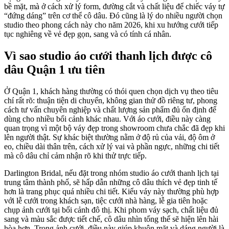
bề mặt, mà ở cách xử lý form, đường cắt và chất liệu để chiếc váy tự
“đứng dáng” trên cơ thể cô dâu. Đó cũng là lý do nhiều người chọn
studio theo phong cách này cho năm 2026, khi xu hướng cưới tiếp
tục nghiêng về vẻ đẹp gọn, sang và có tính cá nhân.
Vì sao studio áo cưới thanh lịch được cô
dâu Quận 1 ưu tiên
Ở Quận 1, khách hàng thường có thói quen chọn dịch vụ theo tiêu
chí rất rõ: thuận tiện di chuyển, không gian thử đồ riêng tư, phong
cách tư vấn chuyên nghiệp và chất lượng sản phẩm đủ ổn định để
dùng cho nhiều bối cảnh khác nhau. Với áo cưới, điều này càng
quan trọng vì một bộ váy đẹp trong showroom chưa chắc đã đẹp khi
lên người thật. Sự khác biệt thường nằm ở độ rủ của vải, độ ôm ở
eo, chiều dài thân trên, cách xử lý vai và phần ngực, những chi tiết
mà cô dâu chỉ cảm nhận rõ khi thử trực tiếp.
Darlington Bridal, nếu đặt trong nhóm studio áo cưới thanh lịch tại
trung tâm thành phố, sẽ hấp dẫn những cô dâu thích vẻ đẹp tinh tế
hơn là trang phục quá nhiều chi tiết. Kiểu váy này thường phù hợp
với lễ cưới trong khách sạn, tiệc cưới nhà hàng, lễ gia tiên hoặc
chụp ảnh cưới tại bối cảnh đô thị. Khi phom váy sạch, chất liệu đủ
sang và màu sắc được tiết chế, cô dâu nhìn tổng thể sẽ hiện lên hài
hòa hơn. Trong ảnh cưới, điều này giúp khuôn mặt và dáng người là