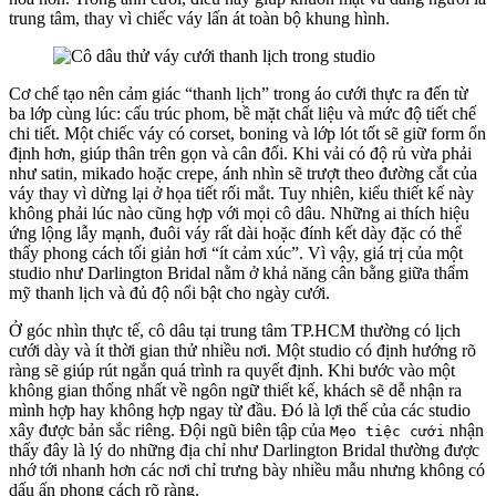
trung tâm, thay vì chiếc váy lấn át toàn bộ khung hình.
Cơ chế tạo nên cảm giác “thanh lịch” trong áo cưới thực ra đến từ
ba lớp cùng lúc: cấu trúc phom, bề mặt chất liệu và mức độ tiết chế
chi tiết. Một chiếc váy có corset, boning và lớp lót tốt sẽ giữ form ổn
định hơn, giúp thân trên gọn và cân đối. Khi vải có độ rủ vừa phải
như satin, mikado hoặc crepe, ánh nhìn sẽ trượt theo đường cắt của
váy thay vì dừng lại ở họa tiết rối mắt. Tuy nhiên, kiểu thiết kế này
không phải lúc nào cũng hợp với mọi cô dâu. Những ai thích hiệu
ứng lộng lẫy mạnh, đuôi váy rất dài hoặc đính kết dày đặc có thể
thấy phong cách tối giản hơi “ít cảm xúc”. Vì vậy, giá trị của một
studio như Darlington Bridal nằm ở khả năng cân bằng giữa thẩm
mỹ thanh lịch và đủ độ nổi bật cho ngày cưới.
Ở góc nhìn thực tế, cô dâu tại trung tâm TP.HCM thường có lịch
cưới dày và ít thời gian thử nhiều nơi. Một studio có định hướng rõ
ràng sẽ giúp rút ngắn quá trình ra quyết định. Khi bước vào một
không gian thống nhất về ngôn ngữ thiết kế, khách sẽ dễ nhận ra
mình hợp hay không hợp ngay từ đầu. Đó là lợi thế của các studio
xây được bản sắc riêng. Đội ngũ biên tập của
nhận
Mẹo tiệc cưới
thấy đây là lý do những địa chỉ như Darlington Bridal thường được
nhớ tới nhanh hơn các nơi chỉ trưng bày nhiều mẫu nhưng không có
dấu ấn phong cách rõ ràng.