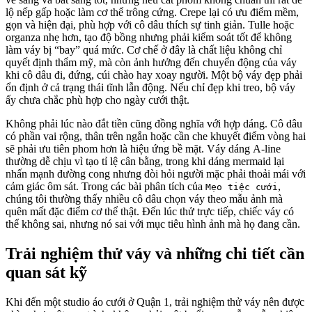
lộ nếp gấp hoặc làm cơ thể trông cứng. Crepe lại có ưu điểm mềm,
gọn và hiện đại, phù hợp với cô dâu thích sự tinh giản. Tulle hoặc
organza nhẹ hơn, tạo độ bồng nhưng phải kiểm soát tốt để không
làm váy bị “bay” quá mức. Cơ chế ở đây là chất liệu không chỉ
quyết định thẩm mỹ, mà còn ảnh hưởng đến chuyển động của váy
khi cô dâu đi, đứng, cúi chào hay xoay người. Một bộ váy đẹp phải
ổn định ở cả trạng thái tĩnh lẫn động. Nếu chỉ đẹp khi treo, bộ váy
ấy chưa chắc phù hợp cho ngày cưới thật.
Không phải lúc nào đắt tiền cũng đồng nghĩa với hợp dáng. Cô dâu
có phần vai rộng, thân trên ngắn hoặc cần che khuyết điểm vòng hai
sẽ phải ưu tiên phom hơn là hiệu ứng bề mặt. Váy dáng A-line
thường dễ chịu vì tạo tỉ lệ cân bằng, trong khi dáng mermaid lại
nhấn mạnh đường cong nhưng đòi hỏi người mặc phải thoải mái với
cảm giác ôm sát. Trong các bài phân tích của
,
Mẹo tiệc cưới
chúng tôi thường thấy nhiều cô dâu chọn váy theo mẫu ảnh mà
quên mất đặc điểm cơ thể thật. Đến lúc thử trực tiếp, chiếc váy có
thể không sai, nhưng nó sai với mục tiêu hình ảnh mà họ đang cần.
Trải nghiệm thử váy và những chi tiết cần
quan sát kỹ
Khi đến một studio áo cưới ở Quận 1, trải nghiệm thử váy nên được