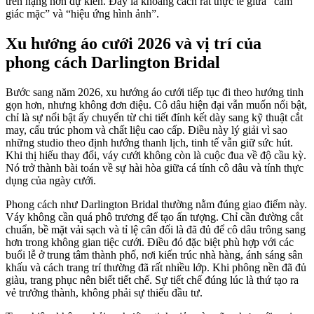
trên nặng hơn dự kiến. Đây là khoảng cách rất thực tế giữa “cảm
giác mặc” và “hiệu ứng hình ảnh”.
Xu hướng áo cưới 2026 và vị trí của
phong cách Darlington Bridal
Bước sang năm 2026, xu hướng áo cưới tiếp tục đi theo hướng tinh
gọn hơn, nhưng không đơn điệu. Cô dâu hiện đại vẫn muốn nổi bật,
chỉ là sự nổi bật ấy chuyển từ chi tiết đính kết dày sang kỹ thuật cắt
may, cấu trúc phom và chất liệu cao cấp. Điều này lý giải vì sao
những studio theo định hướng thanh lịch, tinh tế vẫn giữ sức hút.
Khi thị hiếu thay đổi, váy cưới không còn là cuộc đua về độ cầu kỳ.
Nó trở thành bài toán về sự hài hòa giữa cá tính cô dâu và tính thực
dụng của ngày cưới.
Phong cách như Darlington Bridal thường nằm đúng giao điểm này.
Váy không cần quá phô trương để tạo ấn tượng. Chỉ cần đường cắt
chuẩn, bề mặt vải sạch và tỉ lệ cân đối là đã đủ để cô dâu trông sang
hơn trong không gian tiệc cưới. Điều đó đặc biệt phù hợp với các
buổi lễ ở trung tâm thành phố, nơi kiến trúc nhà hàng, ánh sáng sân
khấu và cách trang trí thường đã rất nhiều lớp. Khi phông nền đã đủ
giàu, trang phục nên biết tiết chế. Sự tiết chế đúng lúc là thứ tạo ra
vẻ trưởng thành, không phải sự thiếu đầu tư.