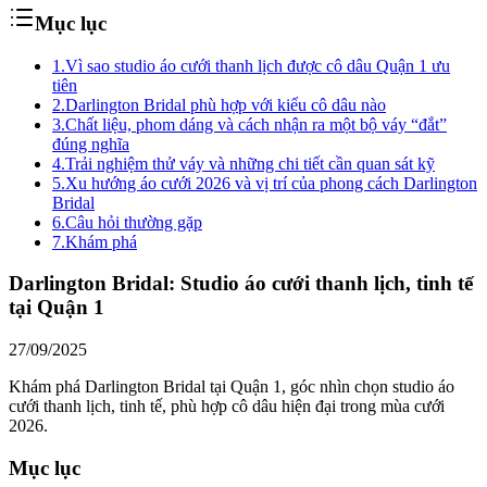
Mục lục
1.
Vì sao studio áo cưới thanh lịch được cô dâu Quận 1 ưu
tiên
2.
Darlington Bridal phù hợp với kiểu cô dâu nào
3.
Chất liệu, phom dáng và cách nhận ra một bộ váy “đắt”
đúng nghĩa
4.
Trải nghiệm thử váy và những chi tiết cần quan sát kỹ
5.
Xu hướng áo cưới 2026 và vị trí của phong cách Darlington
Bridal
6.
Câu hỏi thường gặp
7.
Khám phá
Darlington Bridal: Studio áo cưới thanh lịch, tinh tế
tại Quận 1
27/09/2025
Khám phá Darlington Bridal tại Quận 1, góc nhìn chọn studio áo
cưới thanh lịch, tinh tế, phù hợp cô dâu hiện đại trong mùa cưới
2026.
Mục lục