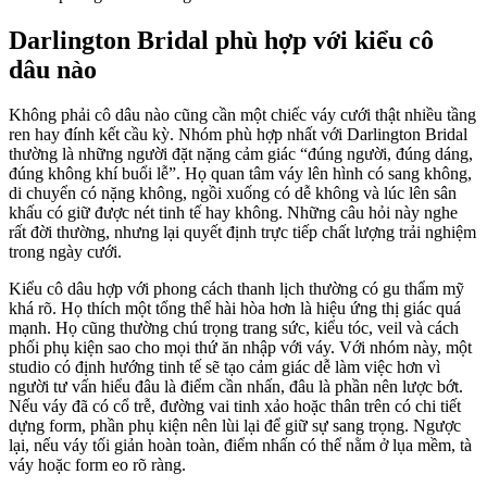
Darlington Bridal phù hợp với kiểu cô
dâu nào
Không phải cô dâu nào cũng cần một chiếc váy cưới thật nhiều tầng
ren hay đính kết cầu kỳ. Nhóm phù hợp nhất với Darlington Bridal
thường là những người đặt nặng cảm giác “đúng người, đúng dáng,
đúng không khí buổi lễ”. Họ quan tâm váy lên hình có sang không,
di chuyển có nặng không, ngồi xuống có dễ không và lúc lên sân
khấu có giữ được nét tinh tế hay không. Những câu hỏi này nghe
rất đời thường, nhưng lại quyết định trực tiếp chất lượng trải nghiệm
trong ngày cưới.
Kiểu cô dâu hợp với phong cách thanh lịch thường có gu thẩm mỹ
khá rõ. Họ thích một tổng thể hài hòa hơn là hiệu ứng thị giác quá
mạnh. Họ cũng thường chú trọng trang sức, kiểu tóc, veil và cách
phối phụ kiện sao cho mọi thứ ăn nhập với váy. Với nhóm này, một
studio có định hướng tinh tế sẽ tạo cảm giác dễ làm việc hơn vì
người tư vấn hiểu đâu là điểm cần nhấn, đâu là phần nên lược bớt.
Nếu váy đã có cổ trễ, đường vai tinh xảo hoặc thân trên có chi tiết
dựng form, phần phụ kiện nên lùi lại để giữ sự sang trọng. Ngược
lại, nếu váy tối giản hoàn toàn, điểm nhấn có thể nằm ở lụa mềm, tà
váy hoặc form eo rõ ràng.