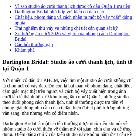
Vì sao studio áo cưới thanh lịch được cô dâu Quận 1 ưu tiên
Darlington Bridal phù hợp với kiểu cô dâu nào
Chất liệu, phom dáng và cách nhận ra một bộ váy “đắt” đúng
nghĩa
Trải nghiệm thử váy và những chi tiết cần quan sát kỹ
Xu hướng áo cưới 2026 và vị trí của phong cách Darlington
Bridal
Câu hỏi thường gặp
Khám phá
Darlington Bridal: Studio áo cưới thanh lịch, tinh tế
tại Quận 1
Với nhiều cô dâu ở TP.HCM, việc tìm một studio áo cưới không chỉ
là chọn nơi có váy đẹp. Đó còn là bài toán về phom dáng, chất liệu,
cảm giác mặc thật trên người và cách bộ váy xuất hiện trong ảnh
cưới lẫn lễ thành hôn. Ở khu trung tâm như Quận 1, những studio
theo đuổi phong cách thanh lịch, tinh tế thường được ưu tiên vì
chúng giải đúng nhu cầu của cô dâu hiện đại: ít phô trương nhưng
vẫn sang, nhẹ nhưng vẫn có điểm nhấn.
Darlington Bridal là một cái tên thường được nhắc đến khi nói về
nhóm studio áo cưới thiên về thẩm mỹ tối giản, chỉn chu và dễ ứng
dụng. Điểm đáng chú ý của kiểu studio này không nằm ở sự cầu kỳ