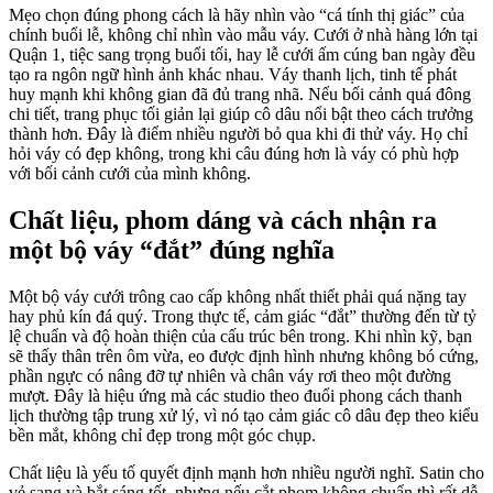
Mẹo chọn đúng phong cách là hãy nhìn vào “cá tính thị giác” của
chính buổi lễ, không chỉ nhìn vào mẫu váy. Cưới ở nhà hàng lớn tại
Quận 1, tiệc sang trọng buổi tối, hay lễ cưới ấm cúng ban ngày đều
tạo ra ngôn ngữ hình ảnh khác nhau. Váy thanh lịch, tinh tế phát
huy mạnh khi không gian đã đủ trang nhã. Nếu bối cảnh quá đông
chi tiết, trang phục tối giản lại giúp cô dâu nổi bật theo cách trưởng
thành hơn. Đây là điểm nhiều người bỏ qua khi đi thử váy. Họ chỉ
hỏi váy có đẹp không, trong khi câu đúng hơn là váy có phù hợp
với bối cảnh cưới của mình không.
Chất liệu, phom dáng và cách nhận ra
một bộ váy “đắt” đúng nghĩa
Một bộ váy cưới trông cao cấp không nhất thiết phải quá nặng tay
hay phủ kín đá quý. Trong thực tế, cảm giác “đắt” thường đến từ tỷ
lệ chuẩn và độ hoàn thiện của cấu trúc bên trong. Khi nhìn kỹ, bạn
sẽ thấy thân trên ôm vừa, eo được định hình nhưng không bó cứng,
phần ngực có nâng đỡ tự nhiên và chân váy rơi theo một đường
mượt. Đây là hiệu ứng mà các studio theo đuổi phong cách thanh
lịch thường tập trung xử lý, vì nó tạo cảm giác cô dâu đẹp theo kiểu
bền mắt, không chỉ đẹp trong một góc chụp.
Chất liệu là yếu tố quyết định mạnh hơn nhiều người nghĩ. Satin cho
vẻ sang và bắt sáng tốt, nhưng nếu cắt phom không chuẩn thì rất dễ