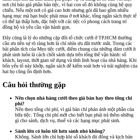
nơi chỉ báo giá phần bàn tiệc, vì hai con số đó không cùng hệ quy
chiếu. Nếu một nơi có giá cao hơn nhưng gói đã bao gồm nhiều
hạng mục mà bạn buộc phải mua ở nơi khác, tổng ngân sách thực tế
có thể lại thấp hơn, đặc biệt với các tiệc có phong cách trang trí
đồng bộ và yêu cầu vận hành gọn.
Đây cũng là lý do những cặp đôi tổ chức cưới ở TP.HCM thường
cần ưu tiên sự rõ ràng hơn là chỉ nhìn ưu đãi trước mắt. Trong các
bài phân tích của Mẹo tiệc cưới, điểm chung của những đám cưới ít
phát sinh luôn là cách chốt sảnh dựa trên tổng thể vận hành: số
khách, layout, thời gian sử dụng và tính linh hoạt của nhà hàng. Khi
bốn yếu tố này khớp, ngân sách dễ kiểm soát hơn và trải nghiệm của
hai họ cũng ổn định hơn.
Câu hỏi thường gặp
Nên chọn nhà hàng cưới theo giá bàn hay theo tổng chi
phí?
Nên theo tổng chi phí, vì giá bàn chỉ phản ánh một phần của
bữa tiệc. Tổng chi phí mới cho biết bạn phải trả thêm những
gì cho sảnh, dịch vụ, thuế và các hạng mục phát sinh.
Sảnh lớn có luôn tốt hơn sảnh nhỏ không?
Không. Sảnh lớn chỉ hợp khi số khách đủ đông và kịch bản