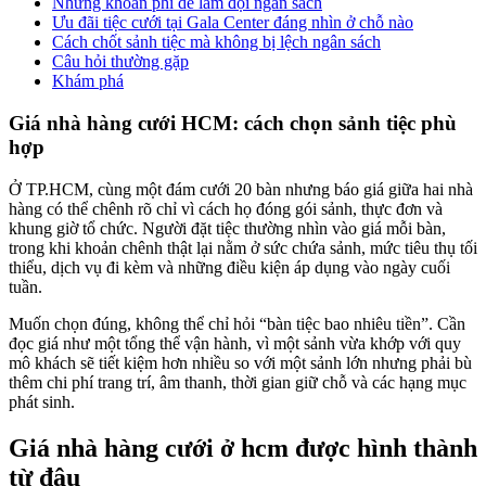
Những khoản phí dễ làm đội ngân sách
Ưu đãi tiệc cưới tại Gala Center đáng nhìn ở chỗ nào
Cách chốt sảnh tiệc mà không bị lệch ngân sách
Câu hỏi thường gặp
Khám phá
Giá nhà hàng cưới HCM: cách chọn sảnh tiệc phù
hợp
Ở TP.HCM, cùng một đám cưới 20 bàn nhưng báo giá giữa hai nhà
hàng có thể chênh rõ chỉ vì cách họ đóng gói sảnh, thực đơn và
khung giờ tổ chức. Người đặt tiệc thường nhìn vào giá mỗi bàn,
trong khi khoản chênh thật lại nằm ở sức chứa sảnh, mức tiêu thụ tối
thiểu, dịch vụ đi kèm và những điều kiện áp dụng vào ngày cuối
tuần.
Muốn chọn đúng, không thể chỉ hỏi “bàn tiệc bao nhiêu tiền”. Cần
đọc giá như một tổng thể vận hành, vì một sảnh vừa khớp với quy
mô khách sẽ tiết kiệm hơn nhiều so với một sảnh lớn nhưng phải bù
thêm chi phí trang trí, âm thanh, thời gian giữ chỗ và các hạng mục
phát sinh.
Giá nhà hàng cưới ở hcm được hình thành
từ đâu