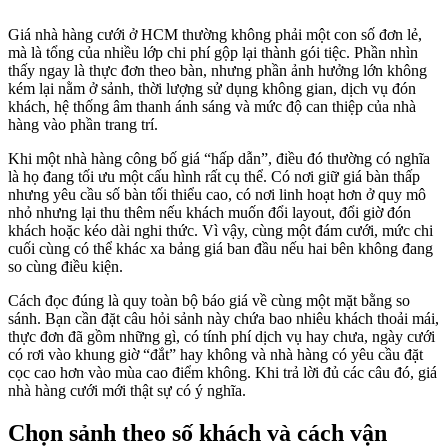
Giá nhà hàng cưới ở HCM thường không phải một con số đơn lẻ,
mà là tổng của nhiều lớp chi phí gộp lại thành gói tiệc. Phần nhìn
thấy ngay là thực đơn theo bàn, nhưng phần ảnh hưởng lớn không
kém lại nằm ở sảnh, thời lượng sử dụng không gian, dịch vụ đón
khách, hệ thống âm thanh ánh sáng và mức độ can thiệp của nhà
hàng vào phần trang trí.
Khi một nhà hàng công bố giá “hấp dẫn”, điều đó thường có nghĩa
là họ đang tối ưu một cấu hình rất cụ thể. Có nơi giữ giá bàn thấp
nhưng yêu cầu số bàn tối thiểu cao, có nơi linh hoạt hơn ở quy mô
nhỏ nhưng lại thu thêm nếu khách muốn đổi layout, đổi giờ đón
khách hoặc kéo dài nghi thức. Vì vậy, cùng một đám cưới, mức chi
cuối cùng có thể khác xa bảng giá ban đầu nếu hai bên không đang
so cùng điều kiện.
Cách đọc đúng là quy toàn bộ báo giá về cùng một mặt bằng so
sánh. Bạn cần đặt câu hỏi sảnh này chứa bao nhiêu khách thoải mái,
thực đơn đã gồm những gì, có tính phí dịch vụ hay chưa, ngày cưới
có rơi vào khung giờ “đắt” hay không và nhà hàng có yêu cầu đặt
cọc cao hơn vào mùa cao điểm không. Khi trả lời đủ các câu đó, giá
nhà hàng cưới mới thật sự có ý nghĩa.
Chọn sảnh theo số khách và cách vận