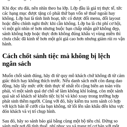
Khi đọc ưu đãi, nên nhìn theo ba lớp. Lớp đầu là giá trị thực tế, tức
các hạng mục được tặng có phải thứ bạn vốn sẽ thuê ngoài hay
không. Lớp hai là tính linh hoạt, tức có được đổi menu, đổi layout
hoặc điều chỉnh nghi thức khi cần không. Lớp ba là chi phí cơ hội,
vì một gói nhìn rẻ hơn nhưng buộc bạn chấp nhận giờ không đẹp,
sảnh không hợp hoặc thực đơn không đúng khẩu vị vùng miền thì
chưa chắc đã kinh tế hơn một gói giá cao hơn nhưng giảm rủi ro vận
hành.
Cách chốt sảnh tiệc mà không bị lệch
ngân sách
Muốn chốt sảnh đúng, hãy đi từ quy mô khách chứ không đi từ cảm
giác thích hay không thích trước. Nếu danh sách mời còn đang dao
động, hãy lấy mức ước tính thực tế nhất rồi cộng biên an toàn vừa
phải, vì một sảnh quá dư chỗ sẽ làm không khí loãng, còn một sảnh
quá sát số khách sẽ khiến tiệc bị bí và khó xoay trong trường hợp
phát sinh thêm người. Cùng với đó, hãy kiểm tra xem sảnh có hợp
với kịch bản lễ cưới của bạn không, từ lối lên sân khấu đến khu vực
đón khách và vị trí chụp hình.
Sau đó, hãy so sánh báo giá bằng cùng một bộ tiêu chí. Đừng so
sánh một nơi đã tính thuế, phí phục vụ và trang trí cơ bản với một