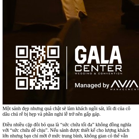
Một sảnh đẹp nhưng quá chật sẽ làm khách ngồi sát, lối đi của cô
dâu chú rể bị hẹp và phần nghi lễ trở nên gấp gáp.
Điều nhiều cặp đôi bỏ qua là “sức chứa tối đa” không đồng nghĩa
với “sức chứa dễ chịu”. Nếu sảnh được thiết kế cho lượng khách
lớn nhưng bạn chỉ mời ở mức trung bình, không gian có thể vẫn