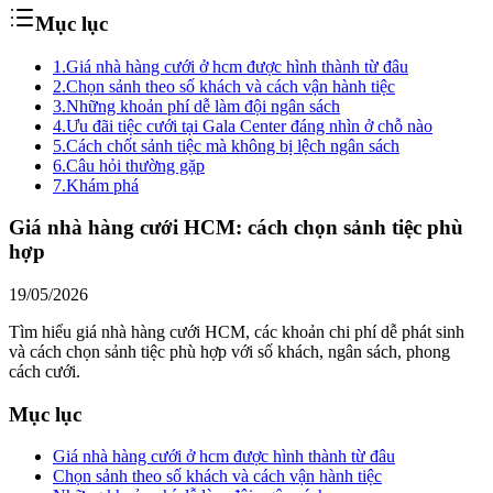
Mục lục
1.
Giá nhà hàng cưới ở hcm được hình thành từ đâu
2.
Chọn sảnh theo số khách và cách vận hành tiệc
3.
Những khoản phí dễ làm đội ngân sách
4.
Ưu đãi tiệc cưới tại Gala Center đáng nhìn ở chỗ nào
5.
Cách chốt sảnh tiệc mà không bị lệch ngân sách
6.
Câu hỏi thường gặp
7.
Khám phá
Giá nhà hàng cưới HCM: cách chọn sảnh tiệc phù
hợp
19/05/2026
Tìm hiểu giá nhà hàng cưới HCM, các khoản chi phí dễ phát sinh
và cách chọn sảnh tiệc phù hợp với số khách, ngân sách, phong
cách cưới.
Mục lục
Giá nhà hàng cưới ở hcm được hình thành từ đâu
Chọn sảnh theo số khách và cách vận hành tiệc