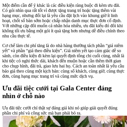
Một điểm cần để ý khác là các điều kiện ràng buộc đi kèm ưu đãi.
Có gói nhìn qua rất tốt vì được tặng trang trí hoặc tặng thêm vài
hạng mục, nhưng đổi lại là yêu cầu đặt lịch vào khung giờ ít linh
hoạt, chốt số bàn sớm hoặc chấp nhận danh mục thực đơn cố định.
Với những cặp đôi muốn cá nhân hóa nhiều, ưu đãi kiểu đó đôi khi
không tối ưu bằng một gói ít quà tặng hơn nhưng dễ điều chỉnh theo
nhu cầu thực tế.
Cơ chế làm chi phí tăng là do nhà hàng thường tách phần “giá niêm
yết” và phần “giá theo điều kiện”. Giá niêm yết tạo cảm giác dễ so
sánh, còn điều kiện đi kèm lại quyết định tổng chi cuối cùng, nhất là
khi tiệc có nghi thức dài, khách đến muộn hoặc cần thêm thời gian
cho chụp hình, đãi trà, giao lưu hai họ. Cách an toàn nhất là yêu cầu
báo giá theo cùng một kịch bản: cùng số khách, cùng giờ, cùng thực
đơn, cùng hạng mục trang trí và cùng mức dịch vụ.
Ưu đãi tiệc cưới tại Gala Center đáng
nhìn ở chỗ nào
Ưu đãi tiệc cưới chỉ thật sự đáng giá khi nó giúp giải quyết đúng
phần chi phí và công sức mà bạn phải bỏ ra.