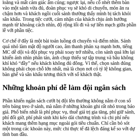
loãng và mất cảm giác ấm cúng; ngược lại, nếu cố nhét thêm bàn
vào một sảnh vừa đủ, đoàn phục vụ sẽ khó di chuyển, món ăn ra
chậm hơn và khách ngồi cuối sảnh thường thấy mình bị tách khỏi
sân khấu. Trong tiệc cưới, cảm nhận của khách chịu ảnh hưởng
mạnh từ khoảng cách nhìn, độ rộng lối đi và sự liền mạch giữa phần
lễ với phần tiệc.
Cơ chế ở đây là một bài toán luồng di chuyển và điểm nhìn. Sảnh
quá nhỏ làm mật độ người cao, âm thanh phản xạ mạnh hơn, tiếng
MC dễ dội và đội phục vụ phải xoay trở nhiều, còn sảnh quá lớn lại
khiến ánh nhìn phân tán, ảnh chụp thiếu sự tập trung và bầu không
khí khó “đầy” nếu khách không đủ đông. Vì thế, chọn sảnh đúng
không phải chọn chỗ lớn nhất, mà là chọn nơi có tỷ lệ không gian,
bàn ghế và sân khấu tương thích với số khách thật.
Những khoản phí dễ làm đội ngân sách
Phần khiến ngân sách cưới bị đội lên thường không nằm ở con số
trên bảng treo ở sảnh, mà nằm ở những khoản ghi rất nhỏ trong báo
giá. Phổ biến nhất là phí phục vụ, thuế giá trị gia tăng, phí giữ sảnh,
phí đổi giờ, phí phát sinh khi kéo dài chương trình và chi phí nếu
khách mang thêm hạng mục ngoài gói tiêu chuẩn. Chỉ cần bỏ sót
một trong các khoản này, mức chi thực tế đã lệch đáng kể so với dự
tính ban đầu.