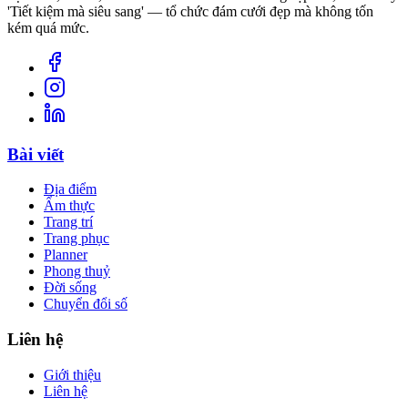
'Tiết kiệm mà siêu sang' — tổ chức đám cưới đẹp mà không tốn
kém quá mức.
Bài viết
Địa điểm
Ẩm thực
Trang trí
Trang phục
Planner
Phong thuỷ
Đời sống
Chuyển đổi số
Liên hệ
Giới thiệu
Liên hệ