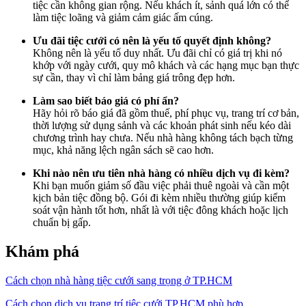
tiệc cần không gian rộng. Nếu khách ít, sảnh quá lớn có thể
làm tiệc loãng và giảm cảm giác ấm cúng.
Ưu đãi tiệc cưới có nên là yếu tố quyết định không?
Không nên là yếu tố duy nhất. Ưu đãi chỉ có giá trị khi nó
khớp với ngày cưới, quy mô khách và các hạng mục bạn thực
sự cần, thay vì chỉ làm bảng giá trông đẹp hơn.
Làm sao biết báo giá có phí ẩn?
Hãy hỏi rõ báo giá đã gồm thuế, phí phục vụ, trang trí cơ bản,
thời lượng sử dụng sảnh và các khoản phát sinh nếu kéo dài
chương trình hay chưa. Nếu nhà hàng không tách bạch từng
mục, khả năng lệch ngân sách sẽ cao hơn.
Khi nào nên ưu tiên nhà hàng có nhiều dịch vụ đi kèm?
Khi bạn muốn giảm số đầu việc phải thuê ngoài và cần một
kịch bản tiệc đồng bộ. Gói đi kèm nhiều thường giúp kiểm
soát vận hành tốt hơn, nhất là với tiệc đông khách hoặc lịch
chuẩn bị gấp.
Khám phá
Cách chọn nhà hàng tiệc cưới sang trọng ở TP.HCM
Cách chọn dịch vụ trang trí tiệc cưới TP.HCM phù hợp