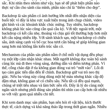
sắc. Khi nhìn theo nhóm như vậy, bạn sẽ dễ phát hiện phần nào
thực sự cần cho sảnh của mình, phần nào chỉ là “thêm cho đẹp”.
Backdrop là sản phẩm có ảnh hưởng lớn nhất đến nhận diện của
buổi tiệc vì đây là khu vực xuất hiện trong ảnh chụp chính, video
ghi hình và các khoảnh khắc chúc mừng. Tuy nhiên, backdrop
không phải lúc nào cũng cần quá cầu kỳ. Với tiệc ngoài trời, một
backdrop có kết cấu nhẹ, thoáng và chịu gió tốt thường hợp hơn một
kết cấu nặng nhiều lớp. Với sảnh khách sạn, một backdrop có chiều
sâu, ánh sáng cạnh và bố cục hoa tươi cân bằng sẽ giúp không gian
sang hơn mà không lấn kiến trúc sẵn có.
Mechanism của phần sản phẩm nằm ở chỗ mỗi vật dụng đều phục
vụ một lớp cảm nhận khác nhau. Mắt người không đọc toàn bộ sảnh
cùng lúc mà đi theo vùng sáng, đường dẫn và điểm tương phản. Vì
thế, cổng chào đặt ở rìa không gian đóng vai trò “mời vào”. Lối đi
tạo cảm giác tiến dần đến lễ chính. Backdrop giữ vai trò neo thị
giác. Nếu ba vùng này cùng dùng một hệ màu nhưng khác cấp độ
đậm nhạt, không gian sẽ có chiều sâu. Nếu tất cả đều quá mạnh,
chúng sẽ triệt tiêu nhau và làm bức nền rối. Đây là lý do cùng một
ngân sách nhưng phối đúng sản phẩm thì nhìn cao cấp hơn rất nhiều
so với việc gom quá nhiều chi tiết.
Khi xem danh mục sản phẩm, bạn nên hỏi rõ vật liệu, kích thước
thực tế, cách dựng và khả năng tháo lắp trong thời gian ngắn. Nhiều