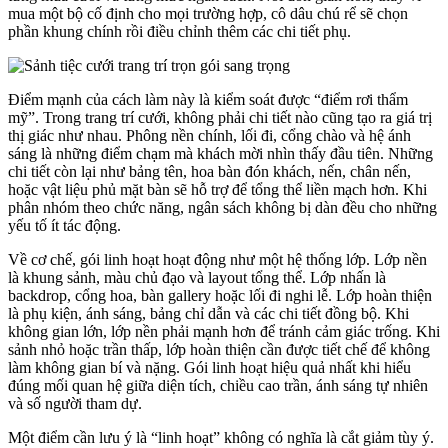
mua một bộ cố định cho mọi trường hợp, cô dâu chú rể sẽ chọn
phần khung chính rồi điều chỉnh thêm các chi tiết phụ.
Điểm mạnh của cách làm này là kiểm soát được “điểm rơi thẩm
mỹ”. Trong trang trí cưới, không phải chi tiết nào cũng tạo ra giá trị
thị giác như nhau. Phông nền chính, lối đi, cổng chào và hệ ánh
sáng là những điểm chạm mà khách mời nhìn thấy đầu tiên. Những
chi tiết còn lại như bảng tên, hoa bàn đón khách, nến, chân nến,
hoặc vật liệu phủ mặt bàn sẽ hỗ trợ để tổng thể liền mạch hơn. Khi
phân nhóm theo chức năng, ngân sách không bị dàn đều cho những
yếu tố ít tác động.
Về cơ chế, gói linh hoạt hoạt động như một hệ thống lớp. Lớp nền
là khung sảnh, màu chủ đạo và layout tổng thể. Lớp nhấn là
backdrop, cổng hoa, bàn gallery hoặc lối đi nghi lễ. Lớp hoàn thiện
là phụ kiện, ánh sáng, bảng chỉ dẫn và các chi tiết đồng bộ. Khi
không gian lớn, lớp nền phải mạnh hơn để tránh cảm giác trống. Khi
sảnh nhỏ hoặc trần thấp, lớp hoàn thiện cần được tiết chế để không
làm không gian bí và nặng. Gói linh hoạt hiệu quả nhất khi hiểu
đúng mối quan hệ giữa diện tích, chiều cao trần, ánh sáng tự nhiên
và số người tham dự.
Một điểm cần lưu ý là “linh hoạt” không có nghĩa là cắt giảm tùy ý.