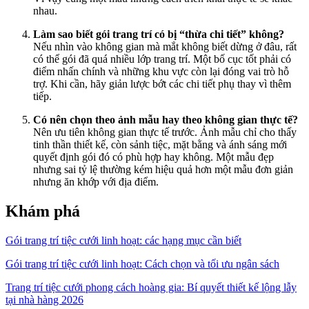
nhau.
Làm sao biết gói trang trí có bị “thừa chi tiết” không?
Nếu nhìn vào không gian mà mắt không biết dừng ở đâu, rất
có thể gói đã quá nhiều lớp trang trí. Một bố cục tốt phải có
điểm nhấn chính và những khu vực còn lại đóng vai trò hỗ
trợ. Khi cần, hãy giản lược bớt các chi tiết phụ thay vì thêm
tiếp.
Có nên chọn theo ảnh mẫu hay theo không gian thực tế?
Nên ưu tiên không gian thực tế trước. Ảnh mẫu chỉ cho thấy
tinh thần thiết kế, còn sảnh tiệc, mặt bằng và ánh sáng mới
quyết định gói đó có phù hợp hay không. Một mẫu đẹp
nhưng sai tỷ lệ thường kém hiệu quả hơn một mẫu đơn giản
nhưng ăn khớp với địa điểm.
Khám phá
Gói trang trí tiệc cưới linh hoạt: các hạng mục cần biết
Gói trang trí tiệc cưới linh hoạt: Cách chọn và tối ưu ngân sách
Trang trí tiệc cưới phong cách hoàng gia: Bí quyết thiết kế lộng lẫy
tại nhà hàng 2026