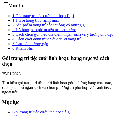
Mục lục
1.
Gói trang trí tiệc cưới linh hoạt là gì
1.1.
Gói trang trí 3 hạng mục
2.
Sản phẩm trang trí tiệc thường có những gì
2.1.
Những sản phẩm nên ưu tiên trước
3.
Cách chọn gói theo địa điểm, ngân sách và ý tưởng chủ đạo
4.
Cách chốt danh mục với đơn vị trang trí
5.
Câu hỏi thường gặp
6.
Khám phá
Gói trang trí tiệc cưới linh hoạt: hạng mục và cách
chọn
25/01/2026
Tìm hiểu gói trang trí tiệc cưới linh hoạt gồm những hạng mục nào,
cách phân bổ ngân sách và chọn phương án phù hợp với sảnh tiệc,
ngoài trời.
Mục lục
Gói trang trí tiệc cưới linh hoạt là gì