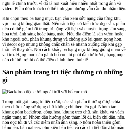
nghi lễ chính trước, vì đó là nơi xuất hiện nhiều nhất trong ảnh và
video. Phần đón khách có thể tinh gọn nhưng vẫn cần đủ nhận diện.
Khi chọn theo ba hạng mục, bạn cần xem sức nặng của từng khu
vực trong không gian thật. Nếu sảnh tiệc có kiến trúc đẹp sẵn, phần
nền có thể giảm bớt trang trí nặng vật liệu và chuyển trọng tâm sang
hoa tươi, ánh sáng hoặc bảng màu. Nếu địa điểm là sân vườn hoặc
khu ngoài trời, phần khung dựng và chống gió lại quan trọng hơn,
vì decor đẹp nhưng không chắc chắn sẽ nhanh xuống cấp khi gặp
thời tiết thay đổi. Nói cách khác, ba hạng mục không giống nhau về
vai trò. Hạng mục nào gánh bố cục thì phải đầu tư trước, hạng mục
nào chỉ bổ trợ thì có thể điều chỉnh theo thực tế.
Sản phẩm trang trí tiệc thường có những
gì
Trong một gói trang trí tiệc cưới, các sản phẩm thường được chia
theo chức năng sử dụng chứ không chỉ theo tên gọi. Nhóm tạo
khung gồm backdrop, cổng hoa, khung treo chữ, sân khấu và vách
ngăn trang trí. Nhóm dẫn hướng gồm thảm lối đi, biển chỉ dẫn, nến,
hoa dọc lối đi và các điểm nhấn ánh sáng. Nhóm hoàn thiện gồm
bảng tên, bàn gallery, phụ kiện bàn tiệc và các chi tiết đồng bộ màu