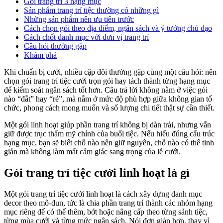
Gói trang trí 3 hạng mục
Sản phẩm trang trí tiệc thường có những gì
Những sản phẩm nên ưu tiên trước
Cách chọn gói theo địa điểm, ngân sách và ý tưởng chủ đạo
Cách chốt danh mục với đơn vị trang trí
Câu hỏi thường gặp
Khám phá
Khi chuẩn bị cưới, nhiều cặp đôi thường gặp cùng một câu hỏi: nên
chọn gói trang trí tiệc cưới trọn gói hay tách thành từng hạng mục
để kiểm soát ngân sách tốt hơn. Câu trả lời không nằm ở việc gói
nào “đắt” hay “rẻ”, mà nằm ở mức độ phù hợp giữa không gian tổ
chức, phong cách mong muốn và số lượng chi tiết thật sự cần thiết.
Một gói linh hoạt giúp phần trang trí không bị dàn trải, nhưng vẫn
giữ được trục thẩm mỹ chính của buổi tiệc. Nếu hiểu đúng cấu trúc
hạng mục, bạn sẽ biết chỗ nào nên giữ nguyên, chỗ nào có thể tinh
giản mà không làm mất cảm giác sang trọng của lễ cưới.
Gói trang trí tiệc cưới linh hoạt là gì
Một gói trang trí tiệc cưới linh hoạt là cách xây dựng danh mục
decor theo mô-đun, tức là chia phần trang trí thành các nhóm hạng
mục riêng để có thể thêm, bớt hoặc nâng cấp theo từng sảnh tiệc,
từng mùa cưới và từng mức ngân sách. Nói đơn giản hơn, thay vì