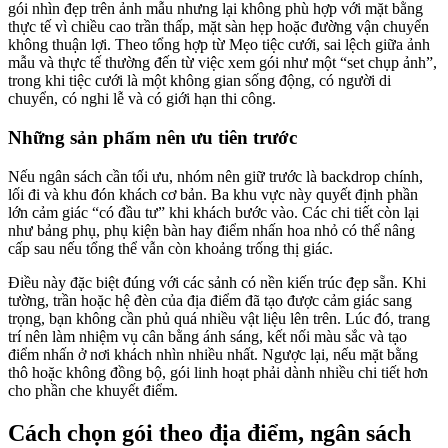
gói nhìn đẹp trên ảnh mẫu nhưng lại không phù hợp với mặt bằng
thực tế vì chiều cao trần thấp, mặt sàn hẹp hoặc đường vận chuyển
không thuận lợi. Theo tổng hợp từ Mẹo tiệc cưới, sai lệch giữa ảnh
mẫu và thực tế thường đến từ việc xem gói như một “set chụp ảnh”,
trong khi tiệc cưới là một không gian sống động, có người di
chuyển, có nghi lễ và có giới hạn thi công.
Những sản phẩm nên ưu tiên trước
Nếu ngân sách cần tối ưu, nhóm nên giữ trước là backdrop chính,
lối đi và khu đón khách cơ bản. Ba khu vực này quyết định phần
lớn cảm giác “có đầu tư” khi khách bước vào. Các chi tiết còn lại
như bảng phụ, phụ kiện bàn hay điểm nhấn hoa nhỏ có thể nâng
cấp sau nếu tổng thể vẫn còn khoảng trống thị giác.
Điều này đặc biệt đúng với các sảnh có nền kiến trúc đẹp sẵn. Khi
tường, trần hoặc hệ đèn của địa điểm đã tạo được cảm giác sang
trọng, bạn không cần phủ quá nhiều vật liệu lên trên. Lúc đó, trang
trí nên làm nhiệm vụ cân bằng ánh sáng, kết nối màu sắc và tạo
điểm nhấn ở nơi khách nhìn nhiều nhất. Ngược lại, nếu mặt bằng
thô hoặc không đồng bộ, gói linh hoạt phải dành nhiều chi tiết hơn
cho phần che khuyết điểm.
Cách chọn gói theo địa điểm, ngân sách