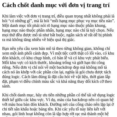
Cách chốt danh mục với đơn vị trang trí
Khi làm việc với đơn vị trang trí, điều quan trọng nhất không phải là
hỏi “có những gì”, mà là hỏi “mỗi hạng mục phục vụ mục tiêu nào”.
Một danh mục tốt phải nói rõ hạng mục nào thuộc phần khung,
hạng mục nào thuộc phần nhấn, hạng mục nào chỉ là tuỳ chọn. Nếu
mọi thứ đều được mô tả như bắt buộc, ngân sách sẽ rất dễ bị phình
ra mà không tăng nhiều về hiệu quả thị giác.
Bạn nên yêu cầu xem bản mô tả theo từng không gian, không chỉ
xem một ảnh phối cảnh đẹp. Vì một tiệc cưới thật có lối vào, có khu
đón khách, có khu chụp hình, có bàn lễ và có khu vực phát biểu.
Mỗi khu vực có kích thước, khoảng trống và giới hạn thi công
riêng. Nếu đơn vị chỉ nói về một backdrop đẹp mà không mô tả
cách nó ăn khớp với các phần còn lại, nghĩa là gói chưa được tách
đúng logic. Cách làm đúng là đặt câu hỏi về vật liệu, thời gian lắp
đặt, phạm vi điều chỉnh màu sắc và khả năng thay đổi kích cỡ theo
sảnh.
Khi chốt danh mục, hãy ưu tiên những phần có thể tái sử dụng logic
thiết kế giữa các khu vực. Ví dụ, màu của backdrop nên có quan hệ
với màu hoa bàn đón khách. Đường nét của cổng chào nên lặp lại ở
chi tiết sân khấu hoặc bảng tên. Khi các yếu tố này liên kết với
nhau, gói linh hoạt không còn là tập hợp rời rạc mà thành một hệ