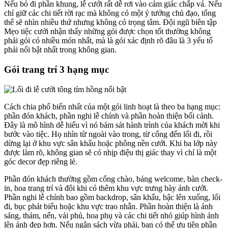
Nếu bỏ đi phần khung, lễ cưới rất dễ rơi vào cảm giác chắp vá. Nếu
chỉ giữ các chi tiết rời rạc mà không có một ý tưởng chủ đạo, tổng
thể sẽ nhìn nhiều thứ nhưng không có trọng tâm. Đội ngũ biên tập
Mẹo tiệc cưới nhận thấy những gói được chọn tốt thường không
phải gói có nhiều món nhất, mà là gói xác định rõ đâu là 3 yếu tố
phải nổi bật nhất trong không gian.
Gói trang trí 3 hạng mục
Cách chia phổ biến nhất của một gói linh hoạt là theo ba hạng mục:
phần đón khách, phần nghi lễ chính và phần hoàn thiện bối cảnh.
Đây là mô hình dễ hiểu vì nó bám sát hành trình của khách mời khi
bước vào tiệc. Họ nhìn từ ngoài vào trong, từ cổng đến lối đi, rồi
dừng lại ở khu vực sân khấu hoặc phông nền cưới. Khi ba lớp này
được làm rõ, không gian sẽ có nhịp điệu thị giác thay vì chỉ là một
góc decor đẹp riêng lẻ.
Phần đón khách thường gồm cổng chào, bảng welcome, bàn check-
in, hoa trang trí và đôi khi có thêm khu vực trưng bày ảnh cưới.
Phần nghi lễ chính bao gồm backdrop, sân khấu, bậc lên xuống, lối
đi, bục phát biểu hoặc khu vực trao nhẫn. Phần hoàn thiện là ánh
sáng, thảm, nến, vải phủ, hoa phụ và các chi tiết nhỏ giúp hình ảnh
lên ảnh đẹp hơn. Nếu ngân sách vừa phải, bạn có thể ưu tiên phần