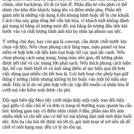
chính, như backdrop, lối đi và bàn lễ. Phần đầu tư vừa phải có thể
dành cho khu đón khách, bảng tên và điểm nhấn phụ. Phần tiết
giảm nên là những vật dụng ít lên khung hình hoặc dễ bị che khuất.
Cách chia này giúp tổng thể vẫn hài hòa, vì khách mời không đánh
giá trang trí bằng số lượng món đồ, mà bằng ấn tượng đầu tiên khi
bước vào và chất lượng hình ảnh khi họ nhìn lại album sau tiệc.
Ý tưởng chủ đạo, hay còn gọi là concept, cần được chốt trước khi
chọn vật liệu. Nếu chọn phong cách lãng mạn, màu pastel và hoa
mềm sẽ hợp hơn vật liệu kim loại hoặc bố cục quá sắc cạnh. Nếu
chọn phong cách sang trọng, bảng màu nên gọn, độ tương phản
được tiết chế và các mảng lớn phải sạch. Nếu thích phong cách hiện
đại, bố cục hình khối rõ và ánh sáng điểm sẽ tạo hiệu quả tốt hơn
việc dùng quá nhiều chi tiết hoa lá. Gói linh hoạt cho phép bạn giữ
đúng ý tưởng chính nhưng không bị bó buộc vào một bộ mẫu duy
nhất. Đây là lý do nó phù hợp với các cặp đôi muốn cá nhân hóa lễ
cưới mà vẫn kiểm soát được chi phí.
Đội ngũ biên tập Mẹo tiệc cưới nhận thấy một cuộc trao đổi hiệu
quả giữa cô dâu chú rể và đơn vị trang trí thường xoay quanh ba câu
hỏi: không gian này có điểm nhìn chính ở đâu, phần nào lên ảnh
nhiều nhất và chi tiết nào có thể bỏ mà không làm mất tinh thần buổi
tiệc. Khi ba câu hỏi đó được trả lời rõ, gói linh hoạt sẽ trở nên rất dễ
chốt vì mỗi hạng mục đều có lý do tồn tại.