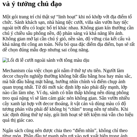
và ý tưởng chủ đạo
Một gói trang trí chỉ thật sự “linh hoạt” khi nó khớp với địa điểm tổ
chức. Sảnh khách sạn, nhà hàng tiệc cưới, villa sân vườn hay tiệc
ngoài trời đều có logic bố trí khác nhau. Không gian kín thường cần
chú ý chiều sâu phông nền, độ phản sáng và khả năng lên ảnh.
Không gian mở lại cần chú ý gió, nền sàn, độ vững của kết cấu và
khả năng thi công an toàn. Nếu bỏ qua đặc điểm địa điểm, bạn sẽ rất
dễ chọn đúng mẫu đẹp nhưng sai công năng.
Mechanism của việc chọn gói nằm ở thứ tự ưu tiên. Người làm
decor chuyên nghiệp thường không bắt đầu bằng hoa hay màu sắc,
mà bắt đầu bằng mặt bằng, hướng nhìn chính và điểm chụp ảnh
quan trọng nhất. Từ đó mới xác định lớp nào phải đẩy mạnh, lớp
nào cần làm nhẹ. Ví dụ, sảnh có trần thấp không nên dùng phông
treo quá nặng vì sẽ làm cảm giác nén không gian. Sân vườn nhiều
cây xanh lại hợp với decor thoáng, ít vật cản và dùng màu có độ
tương phản vừa phải để không bị “chìm” trong nền tự nhiên. Khi
xác định đúng thứ tự này, gói linh hoạt sẽ tiết kiệm mà vẫn cho hiệu
quả thị giác cao.
Ngân sách cũng nên được chia theo “điểm nhìn”, không chỉ theo
từng món. Phần đầu tư mạnh nên rơi vào nơi xuất hiện trong ảnh