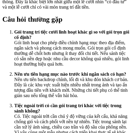
thống. Đây là khác biệt lớn nhất giữa một lễ cưới nhìn “có đầu tư”
và một lễ cưới chỉ có vài món trang trí đắt tiền.
Câu hỏi thường gặp
Gói trang trí tiệc cưới linh hoạt khác gì so với gói trọn gói
cố định?
Gói linh hoạt cho phép điều chỉnh hạng mục theo địa điểm,
ngân sách và phong cách mong muốn. Gói trọn gói cố định
thường dễ chốt hơn nhưng ít thay đổi chi tiết. Nếu sảnh tiệc
có sẵn nền đẹp hoặc nhu cầu decor không quá nhiều, gói linh
hoạt thường hiệu quả hơn.
Nên ưu tiên hạng mục nào trước khi ngân sách có hạn?
Nên ưu tiên backdrop chính, lối đi và khu đón khách cơ bản.
Đây là các khu vực xuất hiện nhiều nhất trong ảnh và tạo ấn
tượng đầu tiên với khách mời. Những chi tiết phụ có thể tinh
giản sau nếu tổng thể vẫn hài hòa.
Tiệc ngoài trời có cần gói trang trí khác với tiệc trong
sảnh không?
Có. Tiệc ngoài trời cần chú ý độ vững của kết cấu, khả năng
chống gió và cách phối với nền tự nhiên. Tiệc trong sảnh lại
cần xử lý ánh sáng, chiều cao trần và độ sâu của phông nền.
Vì vậy cùng một mẫu nhưng cách triển khai thực tế sẽ khác