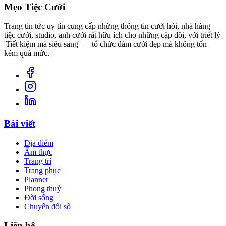
Mẹo Tiệc Cưới
Trang tin tức uy tín cung cấp những thông tin cưới hỏi, nhà hàng
tiệc cưới, studio, ảnh cưới rất hữu ích cho những cặp đôi, với triết lý
'Tiết kiệm mà siêu sang' — tổ chức đám cưới đẹp mà không tốn
kém quá mức.
Bài viết
Địa điểm
Ẩm thực
Trang trí
Trang phục
Planner
Phong thuỷ
Đời sống
Chuyển đổi số
Liên hệ