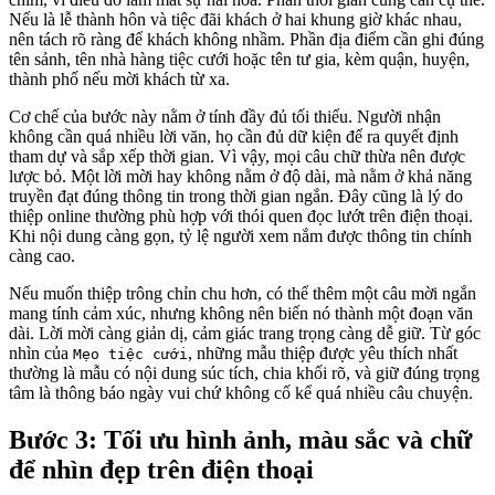
Nếu là lễ thành hôn và tiệc đãi khách ở hai khung giờ khác nhau,
nên tách rõ ràng để khách không nhầm. Phần địa điểm cần ghi đúng
tên sảnh, tên nhà hàng tiệc cưới hoặc tên tư gia, kèm quận, huyện,
thành phố nếu mời khách từ xa.
Cơ chế của bước này nằm ở tính đầy đủ tối thiểu. Người nhận
không cần quá nhiều lời văn, họ cần đủ dữ kiện để ra quyết định
tham dự và sắp xếp thời gian. Vì vậy, mọi câu chữ thừa nên được
lược bỏ. Một lời mời hay không nằm ở độ dài, mà nằm ở khả năng
truyền đạt đúng thông tin trong thời gian ngắn. Đây cũng là lý do
thiệp online thường phù hợp với thói quen đọc lướt trên điện thoại.
Khi nội dung càng gọn, tỷ lệ người xem nắm được thông tin chính
càng cao.
Nếu muốn thiệp trông chỉn chu hơn, có thể thêm một câu mời ngắn
mang tính cảm xúc, nhưng không nên biến nó thành một đoạn văn
dài. Lời mời càng giản dị, cảm giác trang trọng càng dễ giữ. Từ góc
nhìn của
, những mẫu thiệp được yêu thích nhất
Mẹo tiệc cưới
thường là mẫu có nội dung súc tích, chia khối rõ, và giữ đúng trọng
tâm là thông báo ngày vui chứ không cố kể quá nhiều câu chuyện.
Bước 3: Tối ưu hình ảnh, màu sắc và chữ
để nhìn đẹp trên điện thoại