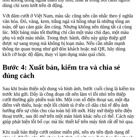
dùng chỉ xem lướt trên di động.
Với đám cưới ở Việt Nam, màu sắc cũng nên cân nhắc theo ý nghĩa
văn hóa. Đỏ, vàng, kem, trắng ngà và hồng nhạt là những tông an
toàn, dễ tạo cảm giác ấm cúng. Nhưng không nên dùng tất cả cùng
lúc. Một bảng màu tốt thường chỉ cần một màu chủ đạo, một màu
phụ và một màu nhấn. Trong thực hành, điều này giúp thiệp giữ
được sự sang trọng mà không bị loạn màu. Nếu cần nhấn mạnh
thông tin quan trọng như giờ đón khách hoặc mã QR, hãy dùng
kích cỡ hoặc độ đậm, thay vì lạm dụng màu quá chói.
Bước 4: Xuất bản, kiểm tra và chia sẻ
đúng cách
Sau khi hoàn thiện nội dung và hình ảnh, bước cuối cùng là kiểm tra
trước khi gửi. Đây là công đoạn rất nên làm vì lỗi nhỏ trên thiệp
cưới thường gây phiền toái lớn. Một con số điện thoại sai, một địa
điểm viết thiếu, hoặc một lỗi chính tả ở tên cô dâu chú rể đều ảnh
hưởng đến sự chỉn chu của toàn bộ lời mời. Hãy mở thiệp trên điện
thoại trước, sau đó mở trên một màn hình khác nếu có thể. Cách này
giúp phát hiện lỗi bố cục mà lúc thiết kế trên máy tính rất dễ bỏ qua.
Khi xuất bản thiệp cưới online miễn phí, nên ưu tiên định dạng dễ