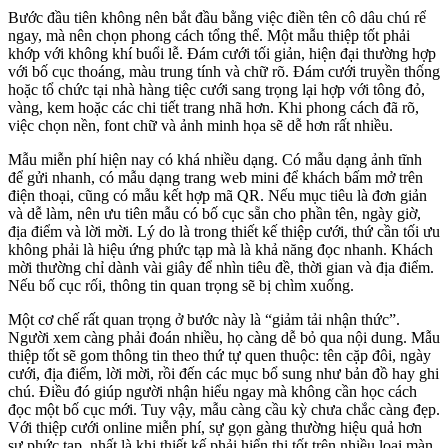
Bước đầu tiên không nên bắt đầu bằng việc điền tên cô dâu chú rể
ngay, mà nên chọn phong cách tổng thể. Một mẫu thiệp tốt phải
khớp với không khí buổi lễ. Đám cưới tối giản, hiện đại thường hợp
với bố cục thoáng, màu trung tính và chữ rõ. Đám cưới truyền thống
hoặc tổ chức tại nhà hàng tiệc cưới sang trọng lại hợp với tông đỏ,
vàng, kem hoặc các chi tiết trang nhã hơn. Khi phong cách đã rõ,
việc chọn nền, font chữ và ảnh minh họa sẽ dễ hơn rất nhiều.
Mẫu miễn phí hiện nay có khá nhiều dạng. Có mẫu dạng ảnh tĩnh
để gửi nhanh, có mẫu dạng trang web mini để khách bấm mở trên
điện thoại, cũng có mẫu kết hợp mã QR. Nếu mục tiêu là đơn giản
và dễ làm, nên ưu tiên mẫu có bố cục sẵn cho phần tên, ngày giờ,
địa điểm và lời mời. Lý do là trong thiết kế thiệp cưới, thứ cần tối ưu
không phải là hiệu ứng phức tạp mà là khả năng đọc nhanh. Khách
mời thường chỉ dành vài giây để nhìn tiêu đề, thời gian và địa điểm.
Nếu bố cục rối, thông tin quan trọng sẽ bị chìm xuống.
Một cơ chế rất quan trọng ở bước này là “giảm tải nhận thức”.
Người xem càng phải đoán nhiều, họ càng dễ bỏ qua nội dung. Mẫu
thiệp tốt sẽ gom thông tin theo thứ tự quen thuộc: tên cặp đôi, ngày
cưới, địa điểm, lời mời, rồi đến các mục bổ sung như bản đồ hay ghi
chú. Điều đó giúp người nhận hiểu ngay mà không cần học cách
đọc một bố cục mới. Tuy vậy, mẫu càng cầu kỳ chưa chắc càng đẹp.
Với thiệp cưới online miễn phí, sự gọn gàng thường hiệu quả hơn
sự phức tạp, nhất là khi thiết kế phải hiển thị tốt trên nhiều loại màn