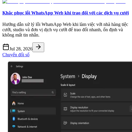
Khắc phục lỗi WhatsApp Web khi trao đổi với các dịch vụ cưới
Hướng dẫn xử lý lỗi WhatsApp Web khi làm việc với nhà hàng tiệc
cưới, studio và đơn vị dịch vụ cưới để trao đổi nhanh, ổn định và
không mất tin nhắn.
Jul 28, 2026
Chuyển đổi số