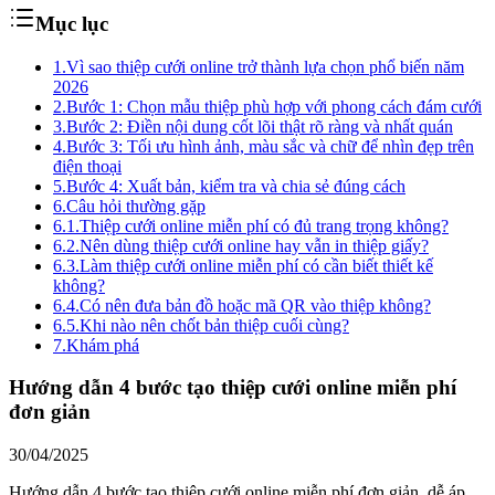
Mục lục
1.
Vì sao thiệp cưới online trở thành lựa chọn phổ biến năm
2026
2.
Bước 1: Chọn mẫu thiệp phù hợp với phong cách đám cưới
3.
Bước 2: Điền nội dung cốt lõi thật rõ ràng và nhất quán
4.
Bước 3: Tối ưu hình ảnh, màu sắc và chữ để nhìn đẹp trên
điện thoại
5.
Bước 4: Xuất bản, kiểm tra và chia sẻ đúng cách
6.
Câu hỏi thường gặp
6.1.
Thiệp cưới online miễn phí có đủ trang trọng không?
6.2.
Nên dùng thiệp cưới online hay vẫn in thiệp giấy?
6.3.
Làm thiệp cưới online miễn phí có cần biết thiết kế
không?
6.4.
Có nên đưa bản đồ hoặc mã QR vào thiệp không?
6.5.
Khi nào nên chốt bản thiệp cuối cùng?
7.
Khám phá
Hướng dẫn 4 bước tạo thiệp cưới online miễn phí
đơn giản
30/04/2025
Hướng dẫn 4 bước tạo thiệp cưới online miễn phí đơn giản, dễ áp