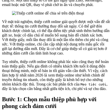
càng rõ. Một tấm thiệp số có thể gửi ngay qua Zalo, Messenger,
email hoặc mã QR, thay vì phải chờ in ấn và chuyển phát.
Về mặt trải nghiệm, thiệp cưới online giải quyết được một vấn đề rất
thực tế: thông tin cưới thường thay đổi sát ngày. Có thể giờ đón
khách được chỉnh lại, có thể địa điểm tiệc phát sinh thêm hướng dẫn
gửi xe, hoặc cô dâu chú rể muốn bổ sung bản đồ chính xác hơn.
Với thiệp giấy, mỗi lần thay đổi là một lần tốn thêm chi phí và công
sức. Với thiệp online, chỉ cần cập nhật nội dung trên mẫu gốc rồi
gửi lại đường dẫn mới. Đây là cơ chế giúp thiệp số có giá trị hơn ở
những đám cưới cần tính linh hoạt cao.
Tuy nhiên, thiệp cưới online không phải lúc nào cũng thay thế hoàn
toàn thiệp giấy. Nếu gia đình có nhiều khách lớn tuổi ít dùng điện
thoại thông minh, một số bản in tối giản vẫn cần thiết. Vì vậy, cách
làm hợp lý nhất năm 2026 là xem thiệp online như kênh chính để
truyền thông tin nhanh, còn thiệp giấy là kênh bổ trợ cho những
nhóm khách đặc thù. Trong các bài phân tích của
,
Mẹo tiệc cưới
đây là lựa chọn cân bằng nhất giữa tiện ích, chi phí và sự chu đáo.
Bước 1: Chọn mẫu thiệp phù hợp với
phong cách đám cưới