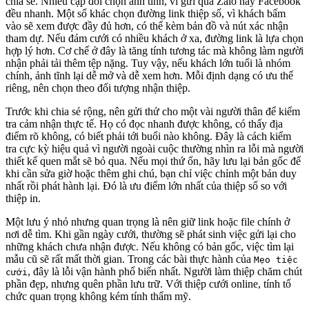
chia sẻ. Nhiều cặp đôi chọn ảnh tĩnh, vì gửi qua Zalo hay Facebook
đều nhanh. Một số khác chọn đường link thiệp số, vì khách bấm
vào sẽ xem được đầy đủ hơn, có thể kèm bản đồ và nút xác nhận
tham dự. Nếu đám cưới có nhiều khách ở xa, đường link là lựa chọn
hợp lý hơn. Cơ chế ở đây là tăng tính tương tác mà không làm người
nhận phải tải thêm tệp nặng. Tuy vậy, nếu khách lớn tuổi là nhóm
chính, ảnh tĩnh lại dễ mở và dễ xem hơn. Mỗi định dạng có ưu thế
riêng, nên chọn theo đối tượng nhận thiệp.
Trước khi chia sẻ rộng, nên gửi thử cho một vài người thân để kiểm
tra cảm nhận thực tế. Họ có đọc nhanh được không, có thấy địa
điểm rõ không, có biết phải tới buổi nào không. Đây là cách kiểm
tra cực kỳ hiệu quả vì người ngoài cuộc thường nhìn ra lỗi mà người
thiết kế quen mắt sẽ bỏ qua. Nếu mọi thứ ổn, hãy lưu lại bản gốc để
khi cần sửa giờ hoặc thêm ghi chú, bạn chỉ việc chỉnh một bản duy
nhất rồi phát hành lại. Đó là ưu điểm lớn nhất của thiệp số so với
thiệp in.
Một lưu ý nhỏ nhưng quan trọng là nên giữ link hoặc file chính ở
nơi dễ tìm. Khi gần ngày cưới, thường sẽ phát sinh việc gửi lại cho
những khách chưa nhận được. Nếu không có bản gốc, việc tìm lại
mẫu cũ sẽ rất mất thời gian. Trong các bài thực hành của
Mẹo tiệc
, đây là lỗi vận hành phổ biến nhất. Người làm thiệp chăm chút
cưới
phần đẹp, nhưng quên phần lưu trữ. Với thiệp cưới online, tính tổ
chức quan trọng không kém tính thẩm mỹ.