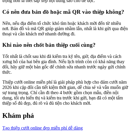
trọng hơn là biết sắp xếp nội dung sao cho dễ đọc.
Có nên đưa bản đồ hoặc mã QR vào thiệp không?
Nên, nếu địa điểm tổ chức khó tìm hoặc khách mời đến từ nhiều
nơi. Bản đồ và mã QR giúp giảm nhầm lẫn, nhất là khi gửi qua điện
thoại và cần khách mở nhanh đường đi.
Khi nào nên chốt bản thiệp cuối cùng?
Tốt nhất là chốt sau khi đã kiểm tra kỹ tên, giờ, địa điểm và cách
xưng hô của hai bên gia đình. Nếu lịch trình còn có khả năng thay
đổi, hãy giữ một bản gốc để chỉnh sửa nhanh trước ngày gửi chính
thức.
Thiệp cưới online miễn phí là giải pháp phù hợp cho đám cưới năm
2026 khi cặp đôi cần tiết kiệm thời gian, dễ chia sẻ và vẫn muốn giữ
sự trang trọng. Chỉ cần đi theo 4 bước gồm chọn mẫu, điền nội
dung, tối ưu hiển thị và kiểm tra trước khi gửi, bạn đã có một tấm
thiệp số đủ đẹp, đủ rõ và đủ tiện cho khách mời.
Khám phá
Tạo thiệp cưới online đẹp miễn phí dễ dàng