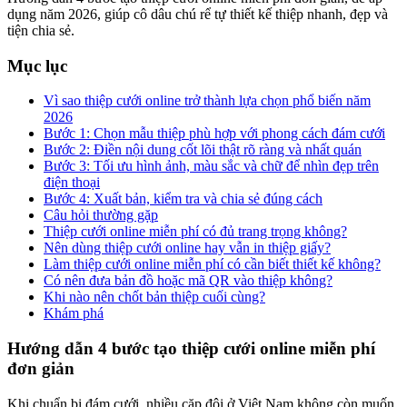
dụng năm 2026, giúp cô dâu chú rể tự thiết kế thiệp nhanh, đẹp và
tiện chia sẻ.
Mục lục
Vì sao thiệp cưới online trở thành lựa chọn phổ biến năm
2026
Bước 1: Chọn mẫu thiệp phù hợp với phong cách đám cưới
Bước 2: Điền nội dung cốt lõi thật rõ ràng và nhất quán
Bước 3: Tối ưu hình ảnh, màu sắc và chữ để nhìn đẹp trên
điện thoại
Bước 4: Xuất bản, kiểm tra và chia sẻ đúng cách
Câu hỏi thường gặp
Thiệp cưới online miễn phí có đủ trang trọng không?
Nên dùng thiệp cưới online hay vẫn in thiệp giấy?
Làm thiệp cưới online miễn phí có cần biết thiết kế không?
Có nên đưa bản đồ hoặc mã QR vào thiệp không?
Khi nào nên chốt bản thiệp cuối cùng?
Khám phá
Hướng dẫn 4 bước tạo thiệp cưới online miễn phí
đơn giản
Khi chuẩn bị đám cưới, nhiều cặp đôi ở Việt Nam không còn muốn