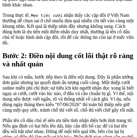
hình khác nhau.
Trong thực tế,
nhận thấy các cặp đôi ở Việt Nam
Mẹo tiệc cưới
thường dễ chọn sai ở chỗ muốn đưa quá nhiều chi tiết vào cùng một
khung nhìn. Kết quả là thiệp nhìn đầy nhưng không sang. Cách
đúng hơn là ưu tiên một điểm nhấn duy nhất, thường là tên cô dâu
chú rể hoặc hình ảnh cặp đôi, rồi để các thông tin còn lại ở mức vừa
đủ.
Bước 2: Điền nội dung cốt lõi thật rõ ràng
và nhất quán
Sau khi có mẫu, bước tiếp theo là điền nội dung. Đây là phần tưởng
đơn giản nhưng lại quyết định ấn tượng cuối cùng. Một thiệp cưới
online miễn phí chỉ thực sự hữu ích khi người nhận đọc xong là biết
ngay ai cưới, cưới vào lúc nào, ở đâu và cần chuẩn bị gì. Vì thế, nội
dung nên được viết ngắn, rõ và thống nhất về cách ghi. Ví dụ, nếu
dùng ngày tháng theo kiểu “07/06/2026” thì toàn bộ thiệp nên giữ
cùng một quy ước, tránh chỗ thì viết số, chỗ thì viết chữ gây rối mắt.
Phần tên cô dâu chú rể nên ưu tiên tính nhận diện hơn tính trang trí.
Nếu gia đình có hai bên tên dài, hãy cân đối bố cục để cả hai tên
đều nổi bật như nhau. Đừng để một bên quá lớn, bên còn lại bị
chìm, vì điều đó làm mất sự hài hòa. Phần thời gian cũng cần cụ thể.