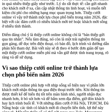
in quá nhiều thiệp giấy như trước. Lý do rất thực tế: cần gửi nhanh
cho khách mời ở xa, cần cập nhật thông tin linh hoạt, và muốn tiết
kiệm chi phí cho những hạng mục quan trọng hơn. Thiệp cưới
online vì vậy trở thành một lựa chọn phổ biến trong năm 2026, đặc
biệt với các đám cưới có nhiều khách mời trẻ hoặc khách mời sống
ở nhiều tỉnh thành.
Điểm đáng chú ý là thiệp cưới online không chỉ là “bản thiệp gửi
qua tin nhắn”. Nếu làm đúng, nó còn là một trải nghiệm thông tin
gọn gàng, dễ đọc trên điện thoại, có bản đồ, lịch trình và đường dẫn
phản hồi tham dự. Bài viết này sẽ đi theo 4 bước đơn giản để tạo
một thiệp cưới online miễn phí mà vẫn giữ được tính trang trọng, rõ
ràng và dễ sử dụng.
Vì sao thiệp cưới online trở thành lựa
chọn phổ biến năm 2026
Thiệp cưới online phù hợp với nhịp sống số hiện nay vì phần lớn
khách mời nhận thông tin qua điện thoại trước tiên. Khi thông tin
được thiết kế để hiển thị tốt trên màn hình nhỏ, người nhận đọc
nhanh hơn, ít bỏ sót hơn và dễ bấm xem địa điểm, giờ đón khách
hay lịch trình buổi lễ. Với những đám cưới ở Hà Nội, TP.HCM, Đà
Nẵng hoặc các tỉnh có khách mời di chuyển liên tỉnh, lợi thế này