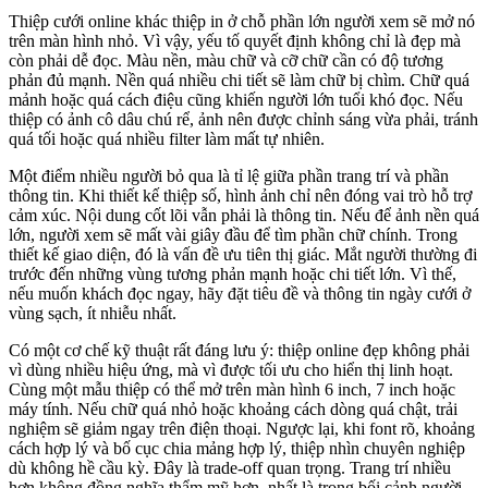
Thiệp cưới online khác thiệp in ở chỗ phần lớn người xem sẽ mở nó
trên màn hình nhỏ. Vì vậy, yếu tố quyết định không chỉ là đẹp mà
còn phải dễ đọc. Màu nền, màu chữ và cỡ chữ cần có độ tương
phản đủ mạnh. Nền quá nhiều chi tiết sẽ làm chữ bị chìm. Chữ quá
mảnh hoặc quá cách điệu cũng khiến người lớn tuổi khó đọc. Nếu
thiệp có ảnh cô dâu chú rể, ảnh nên được chỉnh sáng vừa phải, tránh
quá tối hoặc quá nhiều filter làm mất tự nhiên.
Một điểm nhiều người bỏ qua là tỉ lệ giữa phần trang trí và phần
thông tin. Khi thiết kế thiệp số, hình ảnh chỉ nên đóng vai trò hỗ trợ
cảm xúc. Nội dung cốt lõi vẫn phải là thông tin. Nếu để ảnh nền quá
lớn, người xem sẽ mất vài giây đầu để tìm phần chữ chính. Trong
thiết kế giao diện, đó là vấn đề ưu tiên thị giác. Mắt người thường đi
trước đến những vùng tương phản mạnh hoặc chi tiết lớn. Vì thế,
nếu muốn khách đọc ngay, hãy đặt tiêu đề và thông tin ngày cưới ở
vùng sạch, ít nhiễu nhất.
Có một cơ chế kỹ thuật rất đáng lưu ý: thiệp online đẹp không phải
vì dùng nhiều hiệu ứng, mà vì được tối ưu cho hiển thị linh hoạt.
Cùng một mẫu thiệp có thể mở trên màn hình 6 inch, 7 inch hoặc
máy tính. Nếu chữ quá nhỏ hoặc khoảng cách dòng quá chật, trải
nghiệm sẽ giảm ngay trên điện thoại. Ngược lại, khi font rõ, khoảng
cách hợp lý và bố cục chia mảng hợp lý, thiệp nhìn chuyên nghiệp
dù không hề cầu kỳ. Đây là trade-off quan trọng. Trang trí nhiều
hơn không đồng nghĩa thẩm mỹ hơn, nhất là trong bối cảnh người