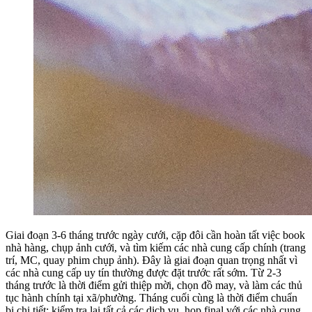
Giai đoạn 3-6 tháng trước ngày cưới, cặp đôi cần hoàn tất việc book
nhà hàng, chụp ảnh cưới, và tìm kiếm các nhà cung cấp chính (trang
trí, MC, quay phim chụp ảnh). Đây là giai đoạn quan trọng nhất vì
các nhà cung cấp uy tín thường được đặt trước rất sớm. Từ 2-3
tháng trước là thời điểm gửi thiệp mời, chọn đồ may, và làm các thủ
tục hành chính tại xã/phường. Tháng cuối cùng là thời điểm chuẩn
bị chi tiết: kiểm tra lại tất cả các dịch vụ, họp final với các nhà cung