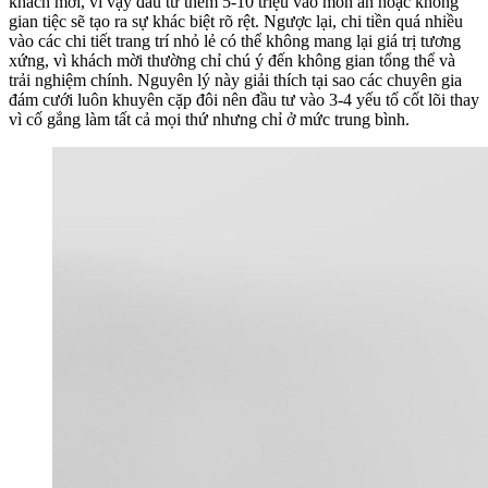
khách mời, vì vậy đầu tư thêm 5-10 triệu vào món ăn hoặc không
gian tiệc sẽ tạo ra sự khác biệt rõ rệt. Ngược lại, chi tiền quá nhiều
vào các chi tiết trang trí nhỏ lẻ có thể không mang lại giá trị tương
xứng, vì khách mời thường chỉ chú ý đến không gian tổng thể và
trải nghiệm chính. Nguyên lý này giải thích tại sao các chuyên gia
đám cưới luôn khuyên cặp đôi nên đầu tư vào 3-4 yếu tố cốt lõi thay
vì cố gắng làm tất cả mọi thứ nhưng chỉ ở mức trung bình.