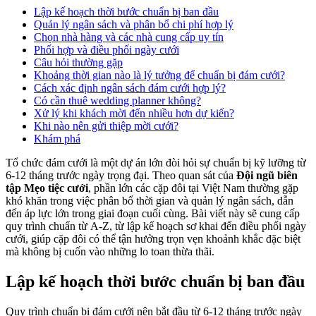
Lập kế hoạch thời bước chuẩn bị ban đầu
Quản lý ngân sách và phân bổ chi phí hợp lý
Chọn nhà hàng và các nhà cung cấp uy tín
Phối hợp và điều phối ngày cưới
Câu hỏi thường gặp
Khoảng thời gian nào là lý tưởng để chuẩn bị đám cưới?
Cách xác định ngân sách đám cưới hợp lý?
Có cần thuê wedding planner không?
Xử lý khi khách mời đến nhiều hơn dự kiến?
Khi nào nên gửi thiệp mời cưới?
Khám phá
Tổ chức đám cưới là một dự án lớn đòi hỏi sự chuẩn bị kỹ lưỡng từ
6-12 tháng trước ngày trọng đại. Theo quan sát của
Đội ngũ biên
tập Mẹo tiệc cưới
, phần lớn các cặp đôi tại Việt Nam thường gặp
khó khăn trong việc phân bổ thời gian và quản lý ngân sách, dẫn
đến áp lực lớn trong giai đoạn cuối cùng. Bài viết này sẽ cung cấp
quy trình chuẩn từ A-Z, từ lập kế hoạch sơ khai đến điều phối ngày
cưới, giúp cặp đôi có thể tận hưởng trọn vẹn khoảnh khắc đặc biệt
mà không bị cuốn vào những lo toan thừa thãi.
Lập kế hoạch thời bước chuẩn bị ban đầu
Quy trình chuẩn bị đám cưới nên bắt đầu từ 6-12 tháng trước ngày