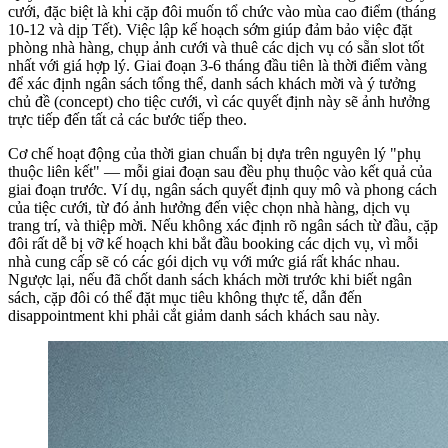
cưới, đặc biệt là khi cặp đôi muốn tổ chức vào mùa cao điểm (tháng
10-12 và dịp Tết). Việc lập kế hoạch sớm giúp đảm bảo việc đặt
phòng nhà hàng, chụp ảnh cưới và thuê các dịch vụ có sẵn slot tốt
nhất với giá hợp lý. Giai đoạn 3-6 tháng đầu tiên là thời điểm vàng
để xác định ngân sách tổng thể, danh sách khách mời và ý tưởng
chủ đề (concept) cho tiệc cưới, vì các quyết định này sẽ ảnh hưởng
trực tiếp đến tất cả các bước tiếp theo.
Cơ chế hoạt động của thời gian chuẩn bị dựa trên nguyên lý "phụ
thuộc liên kết" — mỗi giai đoạn sau đều phụ thuộc vào kết quả của
giai đoạn trước. Ví dụ, ngân sách quyết định quy mô và phong cách
của tiệc cưới, từ đó ảnh hưởng đến việc chọn nhà hàng, dịch vụ
trang trí, và thiệp mời. Nếu không xác định rõ ngân sách từ đầu, cặp
đôi rất dễ bị vỡ kế hoạch khi bắt đầu booking các dịch vụ, vì mỗi
nhà cung cấp sẽ có các gói dịch vụ với mức giá rất khác nhau.
Ngược lại, nếu đã chốt danh sách khách mời trước khi biết ngân
sách, cặp đôi có thể đặt mục tiêu không thực tế, dẫn đến
disappointment khi phải cắt giảm danh sách khách sau này.