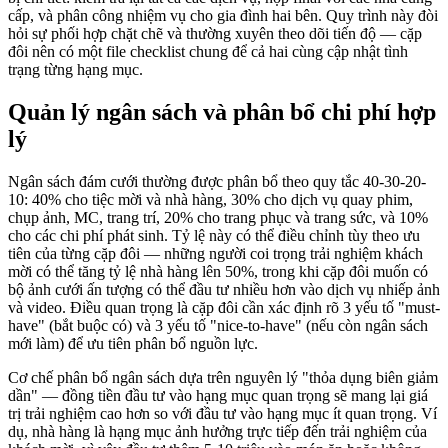
cấp, và phân công nhiệm vụ cho gia đình hai bên. Quy trình này đòi
hỏi sự phối hợp chặt chẽ và thường xuyên theo dõi tiến độ — cặp
đôi nên có một file checklist chung để cả hai cùng cập nhật tình
trạng từng hạng mục.
Quản lý ngân sách và phân bổ chi phí hợp
lý
Ngân sách đám cưới thường được phân bổ theo quy tắc 40-30-20-
10: 40% cho tiệc mời và nhà hàng, 30% cho dịch vụ quay phim,
chụp ảnh, MC, trang trí, 20% cho trang phục và trang sức, và 10%
cho các chi phí phát sinh. Tỷ lệ này có thể điều chỉnh tùy theo ưu
tiên của từng cặp đôi — những người coi trọng trải nghiệm khách
mời có thể tăng tỷ lệ nhà hàng lên 50%, trong khi cặp đôi muốn có
bộ ảnh cưới ấn tượng có thể đầu tư nhiều hơn vào dịch vụ nhiếp ảnh
và video. Điều quan trọng là cặp đôi cần xác định rõ 3 yếu tố "must-
have" (bắt buộc có) và 3 yếu tố "nice-to-have" (nếu còn ngân sách
mới làm) để ưu tiên phân bổ nguồn lực.
Cơ chế phân bổ ngân sách dựa trên nguyên lý "thỏa dụng biên giảm
dần" — đồng tiền đầu tư vào hạng mục quan trọng sẽ mang lại giá
trị trải nghiệm cao hơn so với đầu tư vào hạng mục ít quan trọng. Ví
dụ, nhà hàng là hạng mục ảnh hưởng trực tiếp đến trải nghiệm của