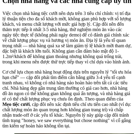
Chọn nhà hàng và các nhà cung cấp uy tín
Việc chọn nhà hàng tiệc cưới nên dựa trên 3 tiêu chí chính: vị trí địa
lý thuận tiện cho đa số khách mời, không gian phù hợp với số lượng
khách, và menu chất lượng với mức giá hợp lý. Cặp đôi nên đến
thăm trực tiếp ít nhất 3-5 nhà hàng, thử nghiệm món ăn vào các
ngày tiệc thực tế (không phải ngày demo) để có đánh giá chính xác
về chất lượng phục vụ và hương vị món ăn. Địa lý là yếu tố quan
trọng nhất — nhà hàng quá xa sẽ làm giảm tỷ lệ khách mời tham dự,
đặc biệt là khách lớn tuổi. Không gian cần đảm bảo mật độ 1-
1.2m²/khách để không gian thoáng nhưng không quá trống trải,
trong khi menu nên được thử trực tiếp thay vì chỉ dựa vào hình ảnh.
Cơ chế lựa chọn nhà hàng hoạt động dựa trên nguyên lý "tối ưu hóa
hạn chế" — cặp đôi phải tìm điểm cân bằng giữa 3-4 yếu tố cạnh
tranh nhau, vì không có nhà hàng nào hoàn hảo trên tất cả các tiêu
chí. Nhà hàng đẹp gần trung tâm thường có giá cao hơn, nhà hàng
đồ ăn ngon có thể không gian không quá ấn tượng, và nhà hàng giá
rẻ có thể chất lượng phục vụ chưa ổn định. Theo quan điểm của
Mẹo tiệc cưới
, cặp đôi nên xác định tiêu chí ưu tiên cao nhất (ví dụ:
chất lượng món ăn quan trọng hơn không gian trang trí) và chấp
nhận trade-off ở các yếu tố khác. Nguyên lý này giúp cặp đôi tránh
tình trạng "honey, we saw everything but chose nothing" vì cố gắng
tìm kiếm sự hoàn hảo không tồn tại.