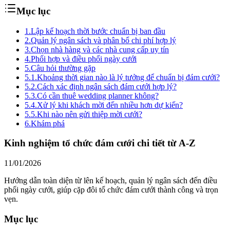
Mục lục
1.
Lập kế hoạch thời bước chuẩn bị ban đầu
2.
Quản lý ngân sách và phân bổ chi phí hợp lý
3.
Chọn nhà hàng và các nhà cung cấp uy tín
4.
Phối hợp và điều phối ngày cưới
5.
Câu hỏi thường gặp
5.1.
Khoảng thời gian nào là lý tưởng để chuẩn bị đám cưới?
5.2.
Cách xác định ngân sách đám cưới hợp lý?
5.3.
Có cần thuê wedding planner không?
5.4.
Xử lý khi khách mời đến nhiều hơn dự kiến?
5.5.
Khi nào nên gửi thiệp mời cưới?
6.
Khám phá
Kinh nghiệm tổ chức đám cưới chi tiết từ A-Z
11/01/2026
Hướng dẫn toàn diện từ lên kế hoạch, quản lý ngân sách đến điều
phối ngày cưới, giúp cặp đôi tổ chức đám cưới thành công và trọn
vẹn.
Mục lục