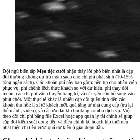
Đội ngũ biên tập
Mẹo tiệc cưới
nhận thấy lỗi phổ biến nhất là cặp
đôi thường không dự trù ngân sách cho chi phí phát sinh (10-15%
tổng ngân sách). Các khoản phí này bao gồm: tiền tip cho nhân viên
phục vụ, phí chênh lệch thực khách so với dự kiến, phí thay đổi
menu, các chi phí vận chuyển trang trí, và các yêu cầu bổ sung vào
phút chót. Một thực tế khác là nhiều cặp đôi quên tính đến các
khoản thu hồi: lì xì từ khách mời, quà tặng từ nhà cung cấp (trả lại
thêm ảnh, video), và các ưu đãi khi booking combo dịch vụ. Việc
theo dõi chi phí bằng file Excel hoặc app quản lý tài chính sẽ giúp
cặp đôi kiểm soát dòng tiền và điều chỉnh kế hoạch kịp thời nếu
phát hiện chi tiêu vượt quá dự kiến ở giai đoạn đầu.