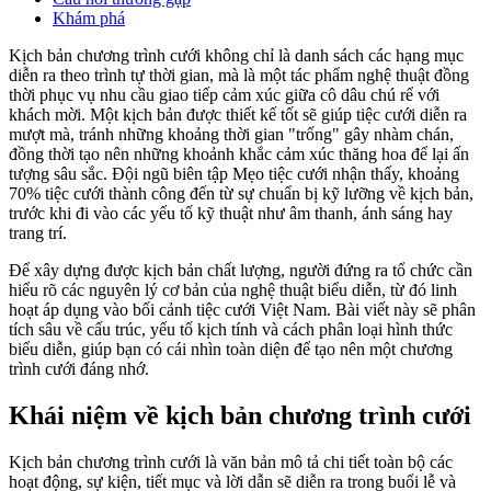
Khám phá
Kịch bản chương trình cưới không chỉ là danh sách các hạng mục
diễn ra theo trình tự thời gian, mà là một tác phẩm nghệ thuật đồng
thời phục vụ nhu cầu giao tiếp cảm xúc giữa cô dâu chú rể với
khách mời. Một kịch bản được thiết kế tốt sẽ giúp tiệc cưới diễn ra
mượt mà, tránh những khoảng thời gian "trống" gây nhàm chán,
đồng thời tạo nên những khoảnh khắc cảm xúc thăng hoa để lại ấn
tượng sâu sắc. Đội ngũ biên tập Mẹo tiệc cưới nhận thấy, khoảng
70% tiệc cưới thành công đến từ sự chuẩn bị kỹ lưỡng về kịch bản,
trước khi đi vào các yếu tố kỹ thuật như âm thanh, ánh sáng hay
trang trí.
Để xây dựng được kịch bản chất lượng, người đứng ra tổ chức cần
hiểu rõ các nguyên lý cơ bản của nghệ thuật biểu diễn, từ đó linh
hoạt áp dụng vào bối cảnh tiệc cưới Việt Nam. Bài viết này sẽ phân
tích sâu về cấu trúc, yếu tố kịch tính và cách phân loại hình thức
biểu diễn, giúp bạn có cái nhìn toàn diện để tạo nên một chương
trình cưới đáng nhớ.
Khái niệm về kịch bản chương trình cưới
Kịch bản chương trình cưới là văn bản mô tả chi tiết toàn bộ các
hoạt động, sự kiện, tiết mục và lời dẫn sẽ diễn ra trong buổi lễ và