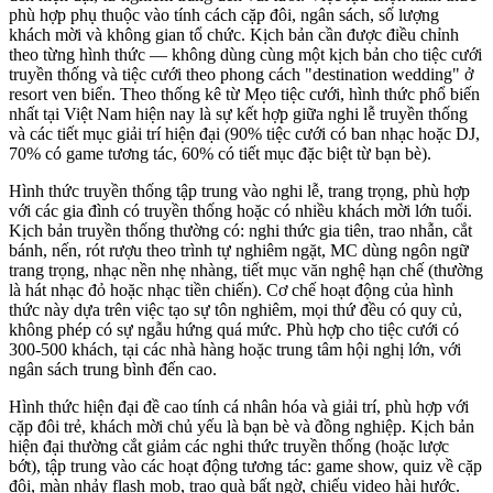
phù hợp phụ thuộc vào tính cách cặp đôi, ngân sách, số lượng
khách mời và không gian tổ chức. Kịch bản cần được điều chỉnh
theo từng hình thức — không dùng cùng một kịch bản cho tiệc cưới
truyền thống và tiệc cưới theo phong cách "destination wedding" ở
resort ven biển. Theo thống kê từ Mẹo tiệc cưới, hình thức phổ biến
nhất tại Việt Nam hiện nay là sự kết hợp giữa nghi lễ truyền thống
và các tiết mục giải trí hiện đại (90% tiệc cưới có ban nhạc hoặc DJ,
70% có game tương tác, 60% có tiết mục đặc biệt từ bạn bè).
Hình thức truyền thống tập trung vào nghi lễ, trang trọng, phù hợp
với các gia đình có truyền thống hoặc có nhiều khách mời lớn tuổi.
Kịch bản truyền thống thường có: nghi thức gia tiên, trao nhẫn, cắt
bánh, nến, rót rượu theo trình tự nghiêm ngặt, MC dùng ngôn ngữ
trang trọng, nhạc nền nhẹ nhàng, tiết mục văn nghệ hạn chế (thường
là hát nhạc đỏ hoặc nhạc tiền chiến). Cơ chế hoạt động của hình
thức này dựa trên việc tạo sự tôn nghiêm, mọi thứ đều có quy củ,
không phép có sự ngẫu hứng quá mức. Phù hợp cho tiệc cưới có
300-500 khách, tại các nhà hàng hoặc trung tâm hội nghị lớn, với
ngân sách trung bình đến cao.
Hình thức hiện đại đề cao tính cá nhân hóa và giải trí, phù hợp với
cặp đôi trẻ, khách mời chủ yếu là bạn bè và đồng nghiệp. Kịch bản
hiện đại thường cắt giảm các nghi thức truyền thống (hoặc lược
bớt), tập trung vào các hoạt động tương tác: game show, quiz về cặp
đôi, màn nhảy flash mob, trao quà bất ngờ, chiếu video hài hước.