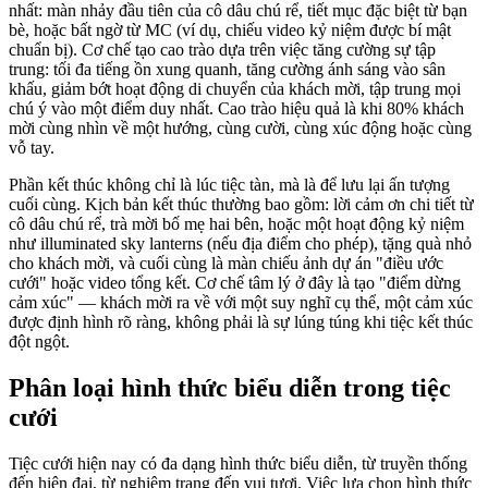
nhất: màn nhảy đầu tiên của cô dâu chú rể, tiết mục đặc biệt từ bạn
bè, hoặc bất ngờ từ MC (ví dụ, chiếu video kỷ niệm được bí mật
chuẩn bị). Cơ chế tạo cao trào dựa trên việc tăng cường sự tập
trung: tối đa tiếng ồn xung quanh, tăng cường ánh sáng vào sân
khấu, giảm bớt hoạt động di chuyển của khách mời, tập trung mọi
chú ý vào một điểm duy nhất. Cao trào hiệu quả là khi 80% khách
mời cùng nhìn về một hướng, cùng cười, cùng xúc động hoặc cùng
vỗ tay.
Phần kết thúc không chỉ là lúc tiệc tàn, mà là để lưu lại ấn tượng
cuối cùng. Kịch bản kết thúc thường bao gồm: lời cảm ơn chi tiết từ
cô dâu chú rể, trà mời bố mẹ hai bên, hoặc một hoạt động kỷ niệm
như illuminated sky lanterns (nếu địa điểm cho phép), tặng quà nhỏ
cho khách mời, và cuối cùng là màn chiếu ảnh dự án "điều ước
cưới" hoặc video tổng kết. Cơ chế tâm lý ở đây là tạo "điểm dừng
cảm xúc" — khách mời ra về với một suy nghĩ cụ thể, một cảm xúc
được định hình rõ ràng, không phải là sự lúng túng khi tiệc kết thúc
đột ngột.
Phân loại hình thức biểu diễn trong tiệc
cưới
Tiệc cưới hiện nay có đa dạng hình thức biểu diễn, từ truyền thống
đến hiện đại, từ nghiêm trang đến vui tươi. Việc lựa chọn hình thức