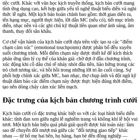
tiệc cưới. Khác với văn học kịch truyền thống, kịch bản cưới mang
tính ứng dụng cao, kết hợp giữa yếu tố nghệ thuật biểu diễn và nghi
thức lễ nghi. Một kịch bản hoàn chỉnh bao gồm: thời gian diễn ra,
tên hạng mục, người thực hiện, lời dẫn MC (nếu có), tiết mục trình
diễn, nhạc nền và các ghi chú kỹ thuật liên quan như ánh sáng, âm
thanh, thay đổi sân khấu.
Cơ chế vận hành của kịch bản cưới dựa trên việc tạo ra các "điểm
chạm cảm xúc" (emotional touchpoints) được phân bố đều xuyên
suốt chương trình. Mỗi điểm chạm này được thiết kế để kích thích
phản ứng tâm lý cụ thể của khán giả: chờ đợi ở đầu chương trình,
xúc động khi cô dâu chú rể nhảy nhót đầu tiên, hào hứng trong các
trò chơi tương tác, và bồi hồi trong những lời tri ân cuối cùng. Sự
phối hợp chính xác giữa MC, ban nhạc, thợ chụp ảnh và đội ngũ kỹ
thuật đảm bảo các điểm chạm này được thực hiện đúng thời điểm,
tạo nên dòng chảy cảm xúc liền mạch.
Đặc trưng của kịch bản chương trình cưới
Kịch bản cưới có đặc trưng khác biệt so với các loại hình biểu diễn
khác: tính đan xen giữa nghi lễ nghiêm trang và không khí lễ hội vui
tươi. Một kịch bản hiệu quả phải giải quyết được bài toán này: làm
sao để chuyển đổi mượt mà giữa các "đối tượng giao tiếp" khác
nhau — từ bố mẹ hai bên, họ hàng, bạn bè đến đồng nghiệp —