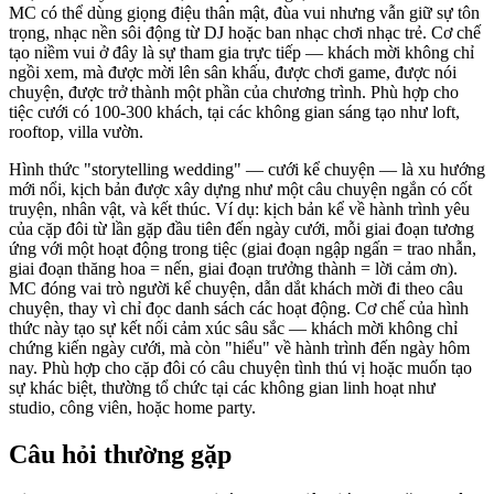
MC có thể dùng giọng điệu thân mật, đùa vui nhưng vẫn giữ sự tôn
trọng, nhạc nền sôi động từ DJ hoặc ban nhạc chơi nhạc trẻ. Cơ chế
tạo niềm vui ở đây là sự tham gia trực tiếp — khách mời không chỉ
ngồi xem, mà được mời lên sân khấu, được chơi game, được nói
chuyện, được trở thành một phần của chương trình. Phù hợp cho
tiệc cưới có 100-300 khách, tại các không gian sáng tạo như loft,
rooftop, villa vườn.
Hình thức "storytelling wedding" — cưới kể chuyện — là xu hướng
mới nổi, kịch bản được xây dựng như một câu chuyện ngắn có cốt
truyện, nhân vật, và kết thúc. Ví dụ: kịch bản kể về hành trình yêu
của cặp đôi từ lần gặp đầu tiên đến ngày cưới, mỗi giai đoạn tương
ứng với một hoạt động trong tiệc (giai đoạn ngập ngấn = trao nhẫn,
giai đoạn thăng hoa = nến, giai đoạn trưởng thành = lời cảm ơn).
MC đóng vai trò người kể chuyện, dẫn dắt khách mời đi theo câu
chuyện, thay vì chỉ đọc danh sách các hoạt động. Cơ chế của hình
thức này tạo sự kết nối cảm xúc sâu sắc — khách mời không chỉ
chứng kiến ngày cưới, mà còn "hiểu" về hành trình đến ngày hôm
nay. Phù hợp cho cặp đôi có câu chuyện tình thú vị hoặc muốn tạo
sự khác biệt, thường tổ chức tại các không gian linh hoạt như
studio, công viên, hoặc home party.
Câu hỏi thường gặp