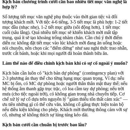
Kịch bản chương trình cưới cần bao nhiêu tiết mục văn nghệ là
hợp lý?
Số lượng tiết mục văn nghệ phụ thuộc vào thời gian tiệc và đối
tượng khách mời. Với tiệc 4-6 tiếng, 3-5 tiết mục là phù hợp: 1-2 tiết
mục đầu (nhạc nhẹ), 1-2 tiết mục giữa (sôi động hơn), 1 tiết mục
cuối (sâu lắng). Quá nhiều tiết mục sẽ khiến khách mời mất tập
trung, quá ít sẽ tạo khoảng trống nhàm chán. Cần chú ý thời điểm
diễn ra: không đặt tiết mục vào lúc khách mời đang ăn uống hoặc
nói chuyện, nên chọn các "điểm dừng" như sau nghi thức trao nhẫn,
trước cắt bánh, hoặc khi mọi người đã hoàn thành bữa ăn.
Làm thế nào để điều chỉnh kịch bản khi có sự cố ngoài ý muốn?
Kịch bản cần luôn có "kịch bản dự phòng" (contingency plan) với
2-3 phương án thay thế cho từng hạng mục quan trọng. Ví dụ: nếu
MC bị ốm, có MC dự phòng hoặc người thân thân mật thay thế; nếu
hệ thống âm thanh gặp trục trặc, có loa cầm tay dự phòng; nếu trời
mưa (cho tiệc ngoài trời), có không gian trong nhà chuyển tiếp. Cơ
chế xử lý sự cố dựa trên nguyên lý "giảm thiểu tổn thất cảm xúc" —
ưu tiên những gì có thể cứu vãn, không cố gắng thực hiện toàn bộ
nếu điều kiện không cho phép. Khách mời thường thông cảm với sự
cố, nhưng sẽ không thích sự lúng túng kéo dài.
Kịch bản cưới cần chuẩn bị trước bao lâu?