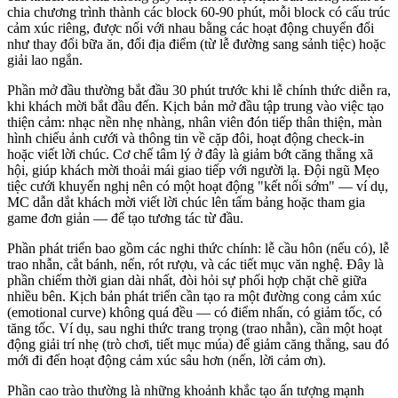
chia chương trình thành các block 60-90 phút, mỗi block có cấu trúc
cảm xúc riêng, được nối với nhau bằng các hoạt động chuyển đổi
như thay đổi bữa ăn, đổi địa điểm (từ lễ đường sang sảnh tiệc) hoặc
giải lao ngắn.
Phần mở đầu thường bắt đầu 30 phút trước khi lễ chính thức diễn ra,
khi khách mời bắt đầu đến. Kịch bản mở đầu tập trung vào việc tạo
thiện cảm: nhạc nền nhẹ nhàng, nhân viên đón tiếp thân thiện, màn
hình chiếu ảnh cưới và thông tin về cặp đôi, hoạt động check-in
hoặc viết lời chúc. Cơ chế tâm lý ở đây là giảm bớt căng thẳng xã
hội, giúp khách mời thoải mái giao tiếp với người lạ. Đội ngũ Mẹo
tiệc cưới khuyến nghị nên có một hoạt động "kết nối sớm" — ví dụ,
MC dẫn dắt khách mời viết lời chúc lên tấm bảng hoặc tham gia
game đơn giản — để tạo tương tác từ đầu.
Phần phát triển bao gồm các nghi thức chính: lễ cầu hôn (nếu có), lễ
trao nhẫn, cắt bánh, nến, rót rượu, và các tiết mục văn nghệ. Đây là
phần chiếm thời gian dài nhất, đòi hỏi sự phối hợp chặt chẽ giữa
nhiều bên. Kịch bản phát triển cần tạo ra một đường cong cảm xúc
(emotional curve) không quá đều — có điểm nhấn, có giảm tốc, có
tăng tốc. Ví dụ, sau nghi thức trang trọng (trao nhẫn), cần một hoạt
động giải trí nhẹ (trò chơi, tiết mục múa) để giảm căng thẳng, sau đó
mới đi đến hoạt động cảm xúc sâu hơn (nến, lời cảm ơn).
Phần cao trào thường là những khoảnh khắc tạo ấn tượng mạnh