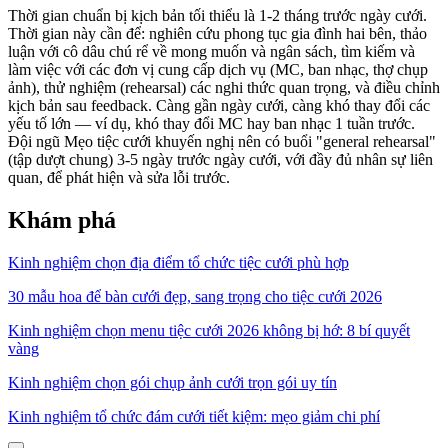
Thời gian chuẩn bị kịch bản tối thiểu là 1-2 tháng trước ngày cưới.
Thời gian này cần để: nghiên cứu phong tục gia đình hai bên, thảo
luận với cô dâu chú rể về mong muốn và ngân sách, tìm kiếm và
làm việc với các đơn vị cung cấp dịch vụ (MC, ban nhạc, thợ chụp
ảnh), thử nghiệm (rehearsal) các nghi thức quan trọng, và điều chỉnh
kịch bản sau feedback. Càng gần ngày cưới, càng khó thay đổi các
yếu tố lớn — ví dụ, khó thay đổi MC hay ban nhạc 1 tuần trước.
Đội ngũ Mẹo tiệc cưới khuyến nghị nên có buổi "general rehearsal"
(tập dượt chung) 3-5 ngày trước ngày cưới, với đầy đủ nhân sự liên
quan, để phát hiện và sửa lỗi trước.
Khám phá
Kinh nghiệm chọn địa điểm tổ chức tiệc cưới phù hợp
30 mẫu hoa để bàn cưới đẹp, sang trọng cho tiệc cưới 2026
Kinh nghiệm chọn menu tiệc cưới 2026 không bị hớ: 8 bí quyết
vàng
Kinh nghiệm chọn gói chụp ảnh cưới trọn gói uy tín
Kinh nghiệm tổ chức đám cưới tiết kiệm: mẹo giảm chi phí