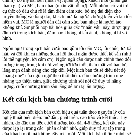
chính), bố mẹ hai bên (nhân vật quan trọng), khách mời (khán giả
tham gia) và MC, ban nhạc (nhân vật hỗ trợ). Mỗi nhóm có vai trò
cụ thể: cô dâu chú rể là tâm điểm cảm xúc, bố mẹ đại diện cho
truyền thống và dòng dõi, khách mời là người chứng kiến và lan tỏa
niềm vui, MC là người dẫn dắt cảm xúc, ban nhạc là người tạo
không khí. Sự phối hợp hài hòa giữa các "nhân vật" này, được quy
định rõ trong kịch bản, đảm bảo không ai lấn át ai, không ai bị vô
hình.
Ngôn ngữ trong kịch bản cưới bao gồm lời dẫn MC, lời chúc, lời bài
hát, và đôi khi cả những đoạn hội thoại ngắn được thiết kế sẵn (như
lời thề nguyện, lời cảm ơn). Ngôn ngữ cần được tinh chỉnh theo đối
tượng: trang trọng khi nói với người lớn tuổi, thân mật với bạn bè,
lãng mạn dành riêng cho cặp đôi. Một kịch bản tốt sẽ điều tiết độ
"nặng nhẹ" của ngôn ngữ theo thời điểm: đầu chương trình nhẹ
nhàng tạo thiện cảm, giữa chương trình sôi nổi để duy trì năng
lượng, cuối chương trình sâu lắng để lưu lại ấn tượng.
Kết cấu kịch bản chương trình cưới
Kết cấu của một kịch bản cưới hiệu quả tuân theo nguyên lý của
nghệ thuật biểu diễn: mở đầu, phát triển, cao trào và kết thúc. Tuy
nhiên, do đặc thù tiệc cưới thường kéo dài 4-6 tiếng, kết cấu này
được lặp lại trong các "phân cảnh" nhỏ, giúp duy trì sự tập trung
của khách mời mà không gây mệt mỏi. Một kịch bản thông minh sẽ