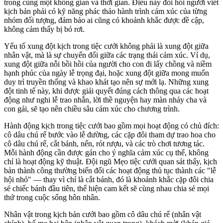
trong cùng một không gian và thời gian. Điều này đòi hỏi người viết
kịch bản phải có kỹ năng phác thảo hành trình cảm xúc của từng
nhóm đối tượng, đảm bảo ai cũng có khoảnh khắc được đề cập,
không cảm thấy bị bỏ rơi.
Yếu tố xung đột kịch trong tiệc cưới không phải là xung đột giữa
nhân vật, mà là sự chuyển đổi giữa các trạng thái cảm xúc. Ví dụ,
xung đột giữa nỗi bồi hồi của người cho con đi lấy chồng và niềm
hạnh phúc của ngày lễ trọng đại, hoặc xung đột giữa mong muốn
duy trì truyền thống và khao khát tạo nên sự mới lạ. Những xung
đột tinh tế này, khi được giải quyết đúng cách thông qua các hoạt
động như nghi lễ trao nhẫn, lời thề nguyện hay màn nhảy cha và
con gái, sẽ tạo nên chiều sâu cảm xúc cho chương trình.
Hành động kịch trong tiệc cưới bao gồm mọi hoạt động có chủ đích:
cô dâu chú rể bước vào lễ đường, các cặp đôi tham dự trao hoa cho
cô dâu chú rể, cắt bánh, nến, rót rượu, và các trò chơi tương tác.
Mỗi hành động cần được gán cho ý nghĩa cảm xúc cụ thể, không
chỉ là hoạt động kỹ thuật. Đội ngũ Mẹo tiệc cưới quan sát thấy, kịch
bản thành công thường biến đổi các hoạt động thủ tục thành các "lễ
hội nhỏ" — thay vì chỉ là cắt bánh, đó là khoảnh khắc cặp đôi chia
sẻ chiếc bánh đầu tiên, thể hiện cam kết sẽ cùng nhau chia sẻ mọi
thứ trong cuộc sống hôn nhân.
Nhân vật trong kịch bản cưới bao gồm cô dâu chú rể (nhân vật