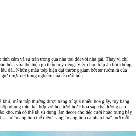
 tình cảm và sự trân trọng của nhà trai đối với nhà gái. Thay vì chỉ
ăn hóa, vừa thể hiện gu thẩm mỹ riêng. Việc chọn tráp ăn hỏi không
t lâu dài. Những mẫu tráp hiện đại thường giảm bớt sự rườm rà của
n giữ được nét trang nghiêm của lễ cưới hỏi.
 khứ, mâm tráp thường được trang trí quá nhiều hoa giấy, ruy băng
a, hộp nhung mịn, kết hợp với hoa tươi hoặc hoa sáp chất lượng cao
vào kho, mà có thể tái sử dụng làm decor cho tiệc cưới hoặc trưng bày
i — từ "mang tính thể diện" sang "mang tính cá nhân hóa", nơi mỗi