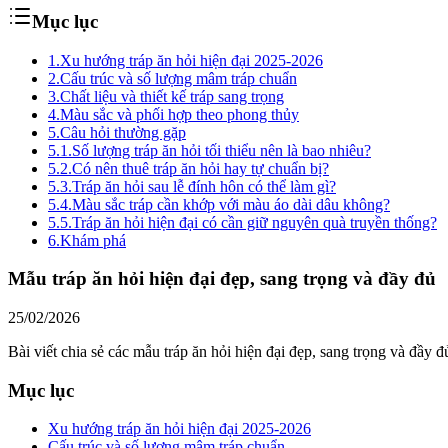
Mục lục
1.
Xu hướng tráp ăn hỏi hiện đại 2025-2026
2.
Cấu trúc và số lượng mâm tráp chuẩn
3.
Chất liệu và thiết kế tráp sang trọng
4.
Màu sắc và phối hợp theo phong thủy
5.
Câu hỏi thường gặp
5.1.
Số lượng tráp ăn hỏi tối thiểu nên là bao nhiêu?
5.2.
Có nên thuê tráp ăn hỏi hay tự chuẩn bị?
5.3.
Tráp ăn hỏi sau lễ đính hôn có thể làm gì?
5.4.
Màu sắc tráp cần khớp với màu áo dài dâu không?
5.5.
Tráp ăn hỏi hiện đại có cần giữ nguyên quà truyền thống?
6.
Khám phá
Mẫu tráp ăn hỏi hiện đại đẹp, sang trọng và đầy đủ
25/02/2026
Bài viết chia sẻ các mẫu tráp ăn hỏi hiện đại đẹp, sang trọng và đầy
Mục lục
Xu hướng tráp ăn hỏi hiện đại 2025-2026
Cấu trúc và số lượng mâm tráp chuẩn