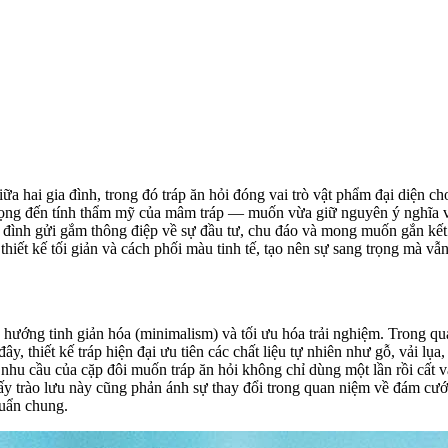
a hai gia đình, trong đó tráp ăn hỏi đóng vai trò vật phẩm đại diện cho
ú trọng đến tính thẩm mỹ của mâm tráp — muốn vừa giữ nguyên ý nghĩa v
ia đình gửi gắm thông điệp về sự đầu tư, chu đáo và mong muốn gắn kế
, thiết kế tối giản và cách phối màu tinh tế, tạo nên sự sang trọng mà vẫ
ớng tinh giản hóa (minimalism) và tối ưu hóa trải nghiệm. Trong quá
ây, thiết kế tráp hiện đại ưu tiên các chất liệu tự nhiên như gỗ, vải lụ
ừ nhu cầu của cặp đôi muốn tráp ăn hỏi không chỉ dùng một lần rồi cất 
hấy trào lưu này cũng phản ánh sự thay đổi trong quan niệm về đám cướ
huẩn chung.