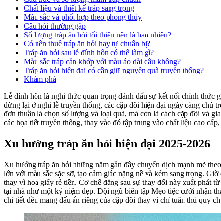
Chất liệu và thiết kế tráp sang trọng
Màu sắc và phối hợp theo phong thủy
Câu hỏi thường gặp
Số lượng tráp ăn hỏi tối thiểu nên là bao nhiêu?
Có nên thuê tráp ăn hỏi hay tự chuẩn bị?
Tráp ăn hỏi sau lễ đính hôn có thể làm gì?
Màu sắc tráp cần khớp với màu áo dài dâu không?
Tráp ăn hỏi hiện đại có cần giữ nguyên quà truyền thống?
Khám phá
Lễ đính hôn là nghi thức quan trọng đánh dấu sự kết nối chính thức giữ
dừng lại ở nghi lễ truyền thống, các cặp đôi hiện đại ngày càng ch
đơn thuần là chọn số lượng và loại quà, mà còn là cách cặp đôi và g
các họa tiết truyền thống, thay vào đó tập trung vào chất liệu cao cấp
Xu hướng tráp ăn hỏi hiện đại 2025-2026
Xu hướng tráp ăn hỏi những năm gần đây chuyển dịch mạnh mẽ theo hư
lớn với màu sắc sặc sỡ, tạo cảm giác nặng nề và kém sang trọng. Giờ đ
thay vì hoa giấy rẻ tiền. Cơ chế đằng sau sự thay đổi này xuất phát t
tại nhà như một kỷ niệm đẹp. Đội ngũ biên tập Mẹo tiệc cưới nhận t
chi tiết đều mang dấu ấn riêng của cặp đôi thay vì chỉ tuân thủ quy c