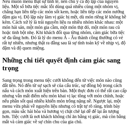
Nếu muốn menu thật sự tinh tế, nên chú ý cả độ lặp của nguyên
liệu. Một số bữa tiệc mắc lỗi dùng quá nhiều cùng một nhóm vị,
chẳng hạn liên tiếp các món sốt kem, hoặc liên tiếp các món nướng
đậm gia vị. Độ lặp này làm vị giác bị mệt, dù món riêng lẻ không hề
kém. Cách xử lý là trải nguyên liệu ra nhiều nhóm khác nhau: một
món hải sản, một món gia cầm, một món thịt đỏ, một món rau củ
hoặc tinh bột nhẹ. Khi khách đổi qua từng nhóm, cảm giác bữa tiệc
sẽ đa tầng hơn. Đó là lý do menu Á - Âu thành công thường có vẻ
rất tự nhiên, nhưng thật ra đằng sau là sự tính toán kỹ về nhịp vị, độ
đậm và độ quen miệng.
Những chi tiết quyết định cảm giác sang
trọng
Sang trọng trong menu tiệc cưới không đến từ việc món nào cũng
đắt tiền. Nó đến từ sự sạch sẽ của cấu trúc, sự đồng bộ trong cách
nấu và cách món xuất hiện trên bàn. Một thực đơn có thể rất cao cấp
nhưng vẫn mất điểm nếu món khai vị lạc tông với món chính, hoặc
nếu phần sốt quá nhiều khiến món trông nặng nề. Ngược lại, một
menu vừa phải về nguyên liệu nhưng có trật tự rõ ràng, trình bày
gọn, màu sắc hài hòa và hương vị chặt chẽ lại dễ để lại ấn tượng
hơn. Tiệc cưới là nơi khách không chỉ ăn bằng vị giác, mà còn bằng
mắt và cảm giác về sự chỉn chu của gia chủ.