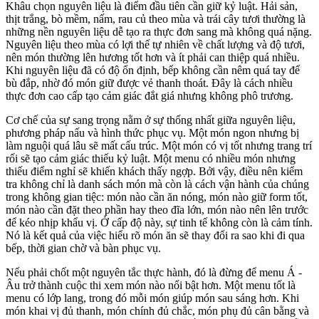
Khâu chọn nguyên liệu là điểm đầu tiên cần giữ kỷ luật. Hải sản,
thịt trắng, bò mềm, nấm, rau củ theo mùa và trái cây tươi thường là
những nền nguyên liệu dễ tạo ra thực đơn sang mà không quá nặng.
Nguyên liệu theo mùa có lợi thế tự nhiên về chất lượng và độ tươi,
nên món thường lên hương tốt hơn và ít phải can thiệp quá nhiều.
Khi nguyên liệu đã có độ ổn định, bếp không cần nêm quá tay để
bù đắp, nhờ đó món giữ được vẻ thanh thoát. Đây là cách nhiều
thực đơn cao cấp tạo cảm giác đắt giá nhưng không phô trương.
Cơ chế của sự sang trọng nằm ở sự thống nhất giữa nguyên liệu,
phương pháp nấu và hình thức phục vụ. Một món ngon nhưng bị
làm nguội quá lâu sẽ mất cấu trúc. Một món có vị tốt nhưng trang trí
rối sẽ tạo cảm giác thiếu kỷ luật. Một menu có nhiều món nhưng
thiếu điểm nghỉ sẽ khiến khách thấy ngợp. Bởi vậy, điều nên kiểm
tra không chỉ là danh sách món mà còn là cách vận hành của chúng
trong không gian tiệc: món nào cần ăn nóng, món nào giữ form tốt,
món nào cần đặt theo phần hay theo đĩa lớn, món nào nên lên trước
để kéo nhịp khẩu vị. Ở cấp độ này, sự tinh tế không còn là cảm tính.
Nó là kết quả của việc hiểu rõ món ăn sẽ thay đổi ra sao khi đi qua
bếp, thời gian chờ và bàn phục vụ.
Nếu phải chốt một nguyên tắc thực hành, đó là đừng để menu Á -
Âu trở thành cuộc thi xem món nào nổi bật hơn. Một menu tốt là
menu có lớp lang, trong đó mỗi món giúp món sau sáng hơn. Khi
món khai vị đủ thanh, món chính đủ chắc, món phụ đủ cân bằng và