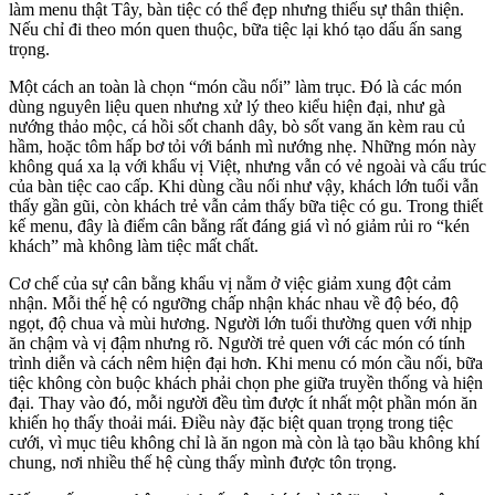
làm menu thật Tây, bàn tiệc có thể đẹp nhưng thiếu sự thân thiện.
Nếu chỉ đi theo món quen thuộc, bữa tiệc lại khó tạo dấu ấn sang
trọng.
Một cách an toàn là chọn “món cầu nối” làm trục. Đó là các món
dùng nguyên liệu quen nhưng xử lý theo kiểu hiện đại, như gà
nướng thảo mộc, cá hồi sốt chanh dây, bò sốt vang ăn kèm rau củ
hầm, hoặc tôm hấp bơ tỏi với bánh mì nướng nhẹ. Những món này
không quá xa lạ với khẩu vị Việt, nhưng vẫn có vẻ ngoài và cấu trúc
của bàn tiệc cao cấp. Khi dùng cầu nối như vậy, khách lớn tuổi vẫn
thấy gần gũi, còn khách trẻ vẫn cảm thấy bữa tiệc có gu. Trong thiết
kế menu, đây là điểm cân bằng rất đáng giá vì nó giảm rủi ro “kén
khách” mà không làm tiệc mất chất.
Cơ chế của sự cân bằng khẩu vị nằm ở việc giảm xung đột cảm
nhận. Mỗi thế hệ có ngưỡng chấp nhận khác nhau về độ béo, độ
ngọt, độ chua và mùi hương. Người lớn tuổi thường quen với nhịp
ăn chậm và vị đậm nhưng rõ. Người trẻ quen với các món có tính
trình diễn và cách nêm hiện đại hơn. Khi menu có món cầu nối, bữa
tiệc không còn buộc khách phải chọn phe giữa truyền thống và hiện
đại. Thay vào đó, mỗi người đều tìm được ít nhất một phần món ăn
khiến họ thấy thoải mái. Điều này đặc biệt quan trọng trong tiệc
cưới, vì mục tiêu không chỉ là ăn ngon mà còn là tạo bầu không khí
chung, nơi nhiều thế hệ cùng thấy mình được tôn trọng.