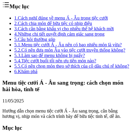
Mục lục
1.
Cách nghĩ đúng về menu Á - Âu trong tiệc cưới
2.
Cách chia món để bữa tiệc có nhịp điệu
3.
Cách cân bằng khẩu vị cho nhiều thế hệ khách mời
4.
Những chi tiết quyết định cảm giác sang trọng
5.
Câu hỏi thường gặp
5.1.
Menu tiệc cưới Á - Âu nên có bao nhiêu món là vừa?
5.2.
Có nên đưa món Âu vào tiệc cưới truyền thống không?
5.3.
Làm sao để menu không bị ngấy?
5.4.
Tiệc cưới buổi tối nên ưu tiên món nào?
5.5.
Có nên chọn món theo sở thích của cô dâu chú rể không?
6.
Khám phá
Menu tiệc cưới Á - Âu sang trọng: cách chọn món
hài hòa, tinh tế
11/05/2025
Hướng dẫn chọn menu tiệc cưới Á - Âu sang trọng, cân bằng
hương vị, nhịp món và cách trình bày để bữa tiệc tinh tế, dễ ăn.
Mục lục