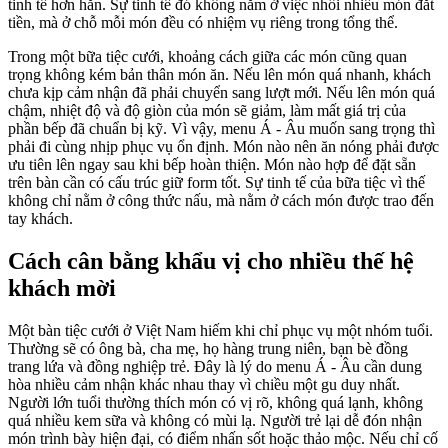
tinh tế hơn hẳn. Sự tinh tế đó không nằm ở việc nhồi nhiều món đắt
tiền, mà ở chỗ mỗi món đều có nhiệm vụ riêng trong tổng thể.
Trong một bữa tiệc cưới, khoảng cách giữa các món cũng quan
trọng không kém bản thân món ăn. Nếu lên món quá nhanh, khách
chưa kịp cảm nhận đã phải chuyển sang lượt mới. Nếu lên món quá
chậm, nhiệt độ và độ giòn của món sẽ giảm, làm mất giá trị của
phần bếp đã chuẩn bị kỹ. Vì vậy, menu Á - Âu muốn sang trọng thì
phải đi cùng nhịp phục vụ ổn định. Món nào nên ăn nóng phải được
ưu tiên lên ngay sau khi bếp hoàn thiện. Món nào hợp để đặt sẵn
trên bàn cần có cấu trúc giữ form tốt. Sự tinh tế của bữa tiệc vì thế
không chỉ nằm ở công thức nấu, mà nằm ở cách món được trao đến
tay khách.
Cách cân bằng khẩu vị cho nhiều thế hệ
khách mời
Một bàn tiệc cưới ở Việt Nam hiếm khi chỉ phục vụ một nhóm tuổi.
Thường sẽ có ông bà, cha mẹ, họ hàng trung niên, bạn bè đồng
trang lứa và đồng nghiệp trẻ. Đây là lý do menu Á - Âu cần dung
hòa nhiều cảm nhận khác nhau thay vì chiều một gu duy nhất.
Người lớn tuổi thường thích món có vị rõ, không quá lạnh, không
quá nhiều kem sữa và không có mùi lạ. Người trẻ lại dễ đón nhận
món trình bày hiện đại, có điểm nhấn sốt hoặc thảo mộc. Nếu chỉ cố