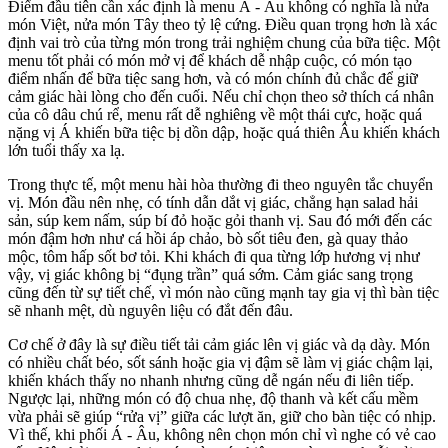
Điểm đầu tiên cần xác định là menu Á - Âu không có nghĩa là nửa
món Việt, nửa món Tây theo tỷ lệ cứng. Điều quan trọng hơn là xác
định vai trò của từng món trong trải nghiệm chung của bữa tiệc. Một
menu tốt phải có món mở vị để khách dễ nhập cuộc, có món tạo
điểm nhấn để bữa tiệc sang hơn, và có món chính đủ chắc để giữ
cảm giác hài lòng cho đến cuối. Nếu chỉ chọn theo sở thích cá nhân
của cô dâu chú rể, menu rất dễ nghiêng về một thái cực, hoặc quá
nặng vị Á khiến bữa tiệc bị dồn dập, hoặc quá thiên Âu khiến khách
lớn tuổi thấy xa lạ.
Trong thực tế, một menu hài hòa thường đi theo nguyên tắc chuyển
vị. Món đầu nên nhẹ, có tính dẫn dắt vị giác, chẳng hạn salad hải
sản, súp kem nấm, súp bí đỏ hoặc gỏi thanh vị. Sau đó mới đến các
món đậm hơn như cá hồi áp chảo, bò sốt tiêu đen, gà quay thảo
mộc, tôm hấp sốt bơ tỏi. Khi khách đi qua từng lớp hương vị như
vậy, vị giác không bị “đụng trần” quá sớm. Cảm giác sang trọng
cũng đến từ sự tiết chế, vì món nào cũng mạnh tay gia vị thì bàn tiệc
sẽ nhanh mệt, dù nguyên liệu có đắt đến đâu.
Cơ chế ở đây là sự điều tiết tải cảm giác lên vị giác và dạ dày. Món
có nhiều chất béo, sốt sánh hoặc gia vị đậm sẽ làm vị giác chậm lại,
khiến khách thấy no nhanh nhưng cũng dễ ngán nếu đi liên tiếp.
Ngược lại, những món có độ chua nhẹ, độ thanh và kết cấu mềm
vừa phải sẽ giúp “rửa vị” giữa các lượt ăn, giữ cho bàn tiệc có nhịp.
Vì thế, khi phối Á - Âu, không nên chọn món chỉ vì nghe có vẻ cao