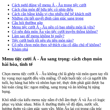
Cách nghĩ đúng về menu Á - Âu trong tiệc cưới
Cách chia món để bữa tiệc có nhịp điệu
Cách cân bằng khẩu vị cho nhiều thế hệ khách mời
Những chi tiết quyết định cảm giác sang trọng
Câu hỏi thường gặp
Menu tiệc cưới Á - Âu nên có bao nhiêu món là vừa?
Có nên đưa món Âu vào tiệc cưới truyền thống không?
Làm sao để menu không bị ngấy?
Tiệc cưới buổi tối nên ưu tiên món nào?
Có nên chọn món theo sở thích của cô dâu chú rể không?
Khám phá
Menu tiệc cưới Á - Âu sang trọng: cách chọn món
hài hòa, tinh tế
Chọn menu tiệc cưới Á - Âu không chỉ là ghép vài món quen tay rồi
hy vọng mọi người đều vừa miệng. Ở một buổi tiệc có cả người lớn
tuổi, họ hàng hai bên và nhóm bạn trẻ, thực đơn phải giải được ba
bài toán cùng lúc: ngon miệng, sang trọng và ăn không bị nặng
bụng.
Khó nhất của kiểu menu này nằm ở chỗ ẩm thực Á và Âu có logic
phục vụ khác nhau. Món Á thường thiên về độ đậm, nước sốt,
hương thơm và cảm giác sum vầy. Món Âu lại coi trọng cấu trúc