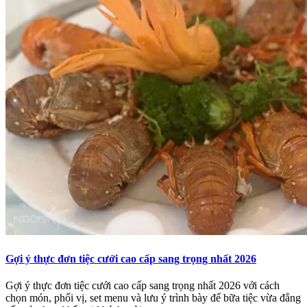
Gợi ý thực đơn tiệc cưới cao cấp sang trọng nhất 2026
Gợi ý thực đơn tiệc cưới cao cấp sang trọng nhất 2026 với cách
chọn món, phối vị, set menu và lưu ý trình bày để bữa tiệc vừa đẳng