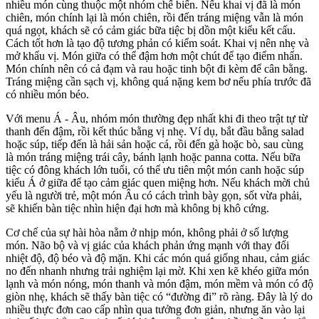
nhiều món cùng thuộc một nhóm chế biến. Nếu khai vị đã là món
chiên, món chính lại là món chiên, rồi đến tráng miệng vẫn là món
quá ngọt, khách sẽ có cảm giác bữa tiệc bị dồn một kiểu kết cấu.
Cách tốt hơn là tạo độ tương phản có kiểm soát. Khai vị nên nhẹ và
mở khẩu vị. Món giữa có thể đậm hơn một chút để tạo điểm nhấn.
Món chính nên có cả đạm và rau hoặc tinh bột đi kèm để cân bằng.
Tráng miệng cần sạch vị, không quá nặng kem bơ nếu phía trước đã
có nhiều món béo.
Với menu Á - Âu, nhóm món thường đẹp nhất khi đi theo trật tự từ
thanh đến đậm, rồi kết thúc bằng vị nhẹ. Ví dụ, bắt đầu bằng salad
hoặc súp, tiếp đến là hải sản hoặc cá, rồi đến gà hoặc bò, sau cùng
là món tráng miệng trái cây, bánh lạnh hoặc panna cotta. Nếu bữa
tiệc có đông khách lớn tuổi, có thể ưu tiên một món canh hoặc súp
kiểu Á ở giữa để tạo cảm giác quen miệng hơn. Nếu khách mời chủ
yếu là người trẻ, một món Âu có cách trình bày gọn, sốt vừa phải,
sẽ khiến bàn tiệc nhìn hiện đại hơn mà không bị khô cứng.
Cơ chế của sự hài hòa nằm ở nhịp món, không phải ở số lượng
món. Não bộ và vị giác của khách phản ứng mạnh với thay đổi
nhiệt độ, độ béo và độ mặn. Khi các món quá giống nhau, cảm giác
no đến nhanh nhưng trải nghiệm lại mờ. Khi xen kẽ khéo giữa món
lạnh và món nóng, món thanh và món đậm, món mềm và món có độ
giòn nhẹ, khách sẽ thấy bàn tiệc có “đường đi” rõ ràng. Đây là lý do
nhiều thực đơn cao cấp nhìn qua tưởng đơn giản, nhưng ăn vào lại