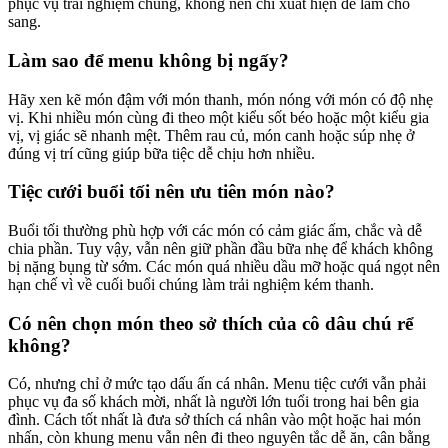
phục vụ trải nghiệm chung, không nên chỉ xuất hiện để làm cho
sang.
Làm sao để menu không bị ngấy?
Hãy xen kẽ món đậm với món thanh, món nóng với món có độ nhẹ
vị. Khi nhiều món cùng đi theo một kiểu sốt béo hoặc một kiểu gia
vị, vị giác sẽ nhanh mệt. Thêm rau củ, món canh hoặc súp nhẹ ở
đúng vị trí cũng giúp bữa tiệc dễ chịu hơn nhiều.
Tiệc cưới buổi tối nên ưu tiên món nào?
Buổi tối thường phù hợp với các món có cảm giác ấm, chắc và dễ
chia phần. Tuy vậy, vẫn nên giữ phần đầu bữa nhẹ để khách không
bị nặng bụng từ sớm. Các món quá nhiều dầu mỡ hoặc quá ngọt nên
hạn chế vì về cuối buổi chúng làm trải nghiệm kém thanh.
Có nên chọn món theo sở thích của cô dâu chú rể
không?
Có, nhưng chỉ ở mức tạo dấu ấn cá nhân. Menu tiệc cưới vẫn phải
phục vụ đa số khách mời, nhất là người lớn tuổi trong hai bên gia
đình. Cách tốt nhất là đưa sở thích cá nhân vào một hoặc hai món
nhấn, còn khung menu vẫn nên đi theo nguyên tắc dễ ăn, cân bằng