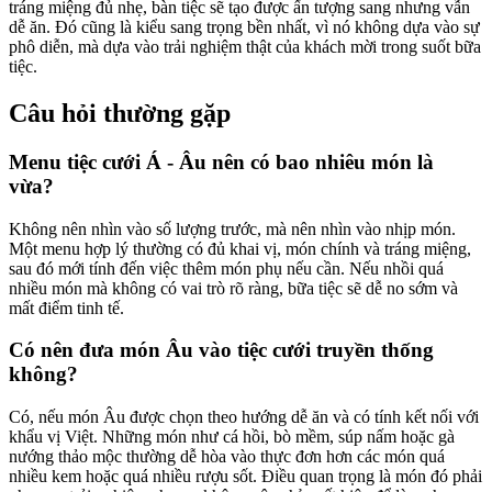
tráng miệng đủ nhẹ, bàn tiệc sẽ tạo được ấn tượng sang nhưng vẫn
dễ ăn. Đó cũng là kiểu sang trọng bền nhất, vì nó không dựa vào sự
phô diễn, mà dựa vào trải nghiệm thật của khách mời trong suốt bữa
tiệc.
Câu hỏi thường gặp
Menu tiệc cưới Á - Âu nên có bao nhiêu món là
vừa?
Không nên nhìn vào số lượng trước, mà nên nhìn vào nhịp món.
Một menu hợp lý thường có đủ khai vị, món chính và tráng miệng,
sau đó mới tính đến việc thêm món phụ nếu cần. Nếu nhồi quá
nhiều món mà không có vai trò rõ ràng, bữa tiệc sẽ dễ no sớm và
mất điểm tinh tế.
Có nên đưa món Âu vào tiệc cưới truyền thống
không?
Có, nếu món Âu được chọn theo hướng dễ ăn và có tính kết nối với
khẩu vị Việt. Những món như cá hồi, bò mềm, súp nấm hoặc gà
nướng thảo mộc thường dễ hòa vào thực đơn hơn các món quá
nhiều kem hoặc quá nhiều rượu sốt. Điều quan trọng là món đó phải