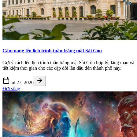
Cẩm nang lên lịch trình tuần trăng mật Sài Gòn
Gợi ý cách lên lịch trình tuần trăng mật Sài Gòn hợp lý, lãng mạn và
tiết kiệm thời gian cho các cặp đôi lần đầu đến thành phố này.
Jul 27, 2026
Đời sống