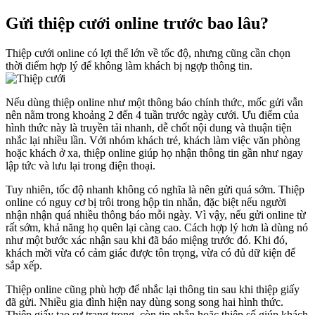
Gửi thiệp cưới online trước bao lâu?
Thiệp cưới online có lợi thế lớn về tốc độ, nhưng cũng cần chọn
thời điểm hợp lý để không làm khách bị ngợp thông tin.
Nếu dùng thiệp online như một thông báo chính thức, mốc gửi vẫn
nên nằm trong khoảng 2 đến 4 tuần trước ngày cưới. Ưu điểm của
hình thức này là truyền tải nhanh, dễ chốt nội dung và thuận tiện
nhắc lại nhiều lần. Với nhóm khách trẻ, khách làm việc văn phòng
hoặc khách ở xa, thiệp online giúp họ nhận thông tin gần như ngay
lập tức và lưu lại trong điện thoại.
Tuy nhiên, tốc độ nhanh không có nghĩa là nên gửi quá sớm. Thiệp
online có nguy cơ bị trôi trong hộp tin nhắn, đặc biệt nếu người
nhận nhận quá nhiều thông báo mỗi ngày. Vì vậy, nếu gửi online từ
rất sớm, khả năng họ quên lại càng cao. Cách hợp lý hơn là dùng nó
như một bước xác nhận sau khi đã báo miệng trước đó. Khi đó,
khách mời vừa có cảm giác được tôn trọng, vừa có đủ dữ kiện để
sắp xếp.
Thiệp online cũng phù hợp để nhắc lại thông tin sau khi thiệp giấy
đã gửi. Nhiều gia đình hiện nay dùng song song hai hình thức.
Thiệp giấy tạo sự trang trọng, còn tin nhắn hoặc thiệp số giúp khách