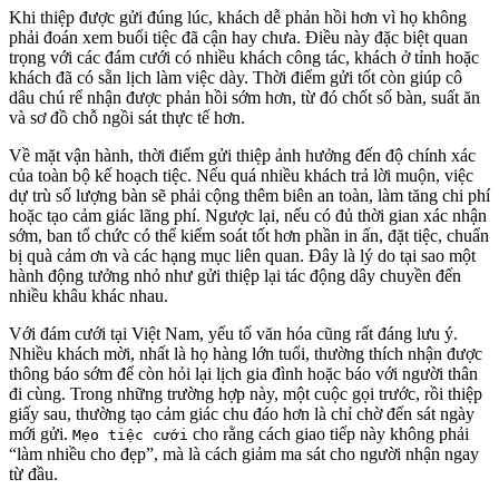
Khi thiệp được gửi đúng lúc, khách dễ phản hồi hơn vì họ không
phải đoán xem buổi tiệc đã cận hay chưa. Điều này đặc biệt quan
trọng với các đám cưới có nhiều khách công tác, khách ở tỉnh hoặc
khách đã có sẵn lịch làm việc dày. Thời điểm gửi tốt còn giúp cô
dâu chú rể nhận được phản hồi sớm hơn, từ đó chốt số bàn, suất ăn
và sơ đồ chỗ ngồi sát thực tế hơn.
Về mặt vận hành, thời điểm gửi thiệp ảnh hưởng đến độ chính xác
của toàn bộ kế hoạch tiệc. Nếu quá nhiều khách trả lời muộn, việc
dự trù số lượng bàn sẽ phải cộng thêm biên an toàn, làm tăng chi phí
hoặc tạo cảm giác lãng phí. Ngược lại, nếu có đủ thời gian xác nhận
sớm, ban tổ chức có thể kiểm soát tốt hơn phần in ấn, đặt tiệc, chuẩn
bị quà cảm ơn và các hạng mục liên quan. Đây là lý do tại sao một
hành động tưởng nhỏ như gửi thiệp lại tác động dây chuyền đến
nhiều khâu khác nhau.
Với đám cưới tại Việt Nam, yếu tố văn hóa cũng rất đáng lưu ý.
Nhiều khách mời, nhất là họ hàng lớn tuổi, thường thích nhận được
thông báo sớm để còn hỏi lại lịch gia đình hoặc báo với người thân
đi cùng. Trong những trường hợp này, một cuộc gọi trước, rồi thiệp
giấy sau, thường tạo cảm giác chu đáo hơn là chỉ chờ đến sát ngày
mới gửi.
cho rằng cách giao tiếp này không phải
Mẹo tiệc cưới
“làm nhiều cho đẹp”, mà là cách giảm ma sát cho người nhận ngay
từ đầu.