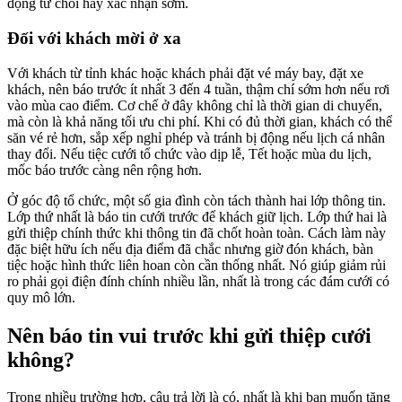
động từ chối hay xác nhận sớm.
Đối với khách mời ở xa
Với khách từ tỉnh khác hoặc khách phải đặt vé máy bay, đặt xe
khách, nên báo trước ít nhất 3 đến 4 tuần, thậm chí sớm hơn nếu rơi
vào mùa cao điểm. Cơ chế ở đây không chỉ là thời gian di chuyển,
mà còn là khả năng tối ưu chi phí. Khi có đủ thời gian, khách có thể
săn vé rẻ hơn, sắp xếp nghỉ phép và tránh bị động nếu lịch cá nhân
thay đổi. Nếu tiệc cưới tổ chức vào dịp lễ, Tết hoặc mùa du lịch,
mốc báo trước càng nên rộng hơn.
Ở góc độ tổ chức, một số gia đình còn tách thành hai lớp thông tin.
Lớp thứ nhất là báo tin cưới trước để khách giữ lịch. Lớp thứ hai là
gửi thiệp chính thức khi thông tin đã chốt hoàn toàn. Cách làm này
đặc biệt hữu ích nếu địa điểm đã chắc nhưng giờ đón khách, bàn
tiệc hoặc hình thức liên hoan còn cần thống nhất. Nó giúp giảm rủi
ro phải gọi điện đính chính nhiều lần, nhất là trong các đám cưới có
quy mô lớn.
Nên báo tin vui trước khi gửi thiệp cưới
không?
Trong nhiều trường hợp, câu trả lời là có, nhất là khi bạn muốn tăng