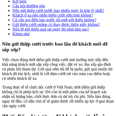
Kết luận
Câu hỏi thường gặp
Nên gửi thiệp cưới trước bao nhiêu ngày là hợp lý nhất?
Khách ở xa nên nhận thiệp cưới sớm hơn không?
Có cần gọi điện báo trước rồi mới gửi thiệp không?
Gửi thiệp cưới online có thay được thiệp giấy không?
Nếu lỡ gửi thiệp quá sát ngày thì phải làm sao?
Khám phá
Nên gửi thiệp cưới trước bao lâu để khách mời dễ
sắp xếp?
Việc chọn đúng thời điểm gửi thiệp cưới ảnh hưởng trực tiếp đến
khả năng khách mời sắp xếp công việc, đặt vé xe, thu xếp gia đình
và phản hồi tham dự. Gửi quá sớm thì dễ bị quên, gửi quá muộn thì
khách đã kín lịch, nhất là với đám cưới rơi vào mùa cao điểm hoặc
có nhiều khách từ xa.
Trong thực tế tổ chức tiệc cưới ở Việt Nam, thời điểm gửi thiệp
không chỉ là phép lịch sự. Đó còn là một phần của kế hoạch xác
nhận số lượng bàn, chốt thực đơn và dự trù chi phí. Nếu làm đúng
ngay từ đầu, cô dâu chú rể sẽ giảm được rất nhiều áp lực ở giai đoạn
cận ngày cưới.