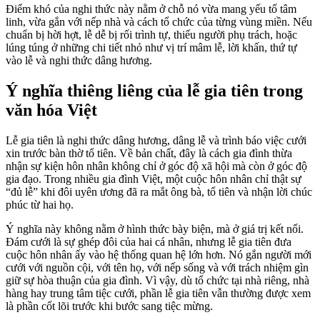
Điểm khó của nghi thức này nằm ở chỗ nó vừa mang yếu tố tâm
linh, vừa gắn với nếp nhà và cách tổ chức của từng vùng miền. Nếu
chuẩn bị hời hợt, lễ dễ bị rối trình tự, thiếu người phụ trách, hoặc
lúng túng ở những chi tiết nhỏ như vị trí mâm lễ, lời khấn, thứ tự
vào lễ và nghi thức dâng hương.
Ý nghĩa thiêng liêng của lễ gia tiên trong
văn hóa Việt
Lễ gia tiên là nghi thức dâng hương, dâng lễ và trình báo việc cưới
xin trước bàn thờ tổ tiên. Về bản chất, đây là cách gia đình thừa
nhận sự kiện hôn nhân không chỉ ở góc độ xã hội mà còn ở góc độ
gia đạo. Trong nhiều gia đình Việt, một cuộc hôn nhân chỉ thật sự
“đủ lễ” khi đôi uyên ương đã ra mắt ông bà, tổ tiên và nhận lời chúc
phúc từ hai họ.
Ý nghĩa này không nằm ở hình thức bày biện, mà ở giá trị kết nối.
Đám cưới là sự ghép đôi của hai cá nhân, nhưng lễ gia tiên đưa
cuộc hôn nhân ấy vào hệ thống quan hệ lớn hơn. Nó gắn người mới
cưới với nguồn cội, với tên họ, với nếp sống và với trách nhiệm gìn
giữ sự hòa thuận của gia đình. Vì vậy, dù tổ chức tại nhà riêng, nhà
hàng hay trung tâm tiệc cưới, phần lễ gia tiên vẫn thường được xem
là phần cốt lõi trước khi bước sang tiệc mừng.