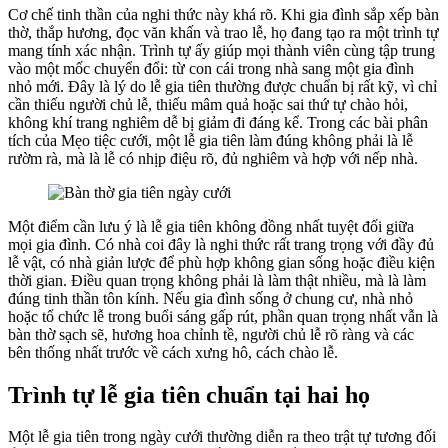
Cơ chế tinh thần của nghi thức này khá rõ. Khi gia đình sắp xếp bàn
thờ, thắp hương, đọc văn khấn và trao lễ, họ đang tạo ra một trình tự
mang tính xác nhận. Trình tự ấy giúp mọi thành viên cùng tập trung
vào một mốc chuyển đổi: từ con cái trong nhà sang một gia đình
nhỏ mới. Đây là lý do lễ gia tiên thường được chuẩn bị rất kỹ, vì chỉ
cần thiếu người chủ lễ, thiếu mâm quả hoặc sai thứ tự chào hỏi,
không khí trang nghiêm dễ bị giảm đi đáng kể. Trong các bài phân
tích của Mẹo tiệc cưới, một lễ gia tiên làm đúng không phải là lễ
rườm rà, mà là lễ có nhịp điệu rõ, đủ nghiêm và hợp với nếp nhà.
Một điểm cần lưu ý là lễ gia tiên không đồng nhất tuyệt đối giữa
mọi gia đình. Có nhà coi đây là nghi thức rất trang trọng với đầy đủ
lễ vật, có nhà giản lược để phù hợp không gian sống hoặc điều kiện
thời gian. Điều quan trọng không phải là làm thật nhiều, mà là làm
đúng tinh thần tôn kính. Nếu gia đình sống ở chung cư, nhà nhỏ
hoặc tổ chức lễ trong buổi sáng gấp rút, phần quan trọng nhất vẫn là
bàn thờ sạch sẽ, hương hoa chỉnh tề, người chủ lễ rõ ràng và các
bên thống nhất trước về cách xưng hô, cách chào lễ.
Trình tự lễ gia tiên chuẩn tại hai họ
Một lễ gia tiên trong ngày cưới thường diễn ra theo trật tự tương đối