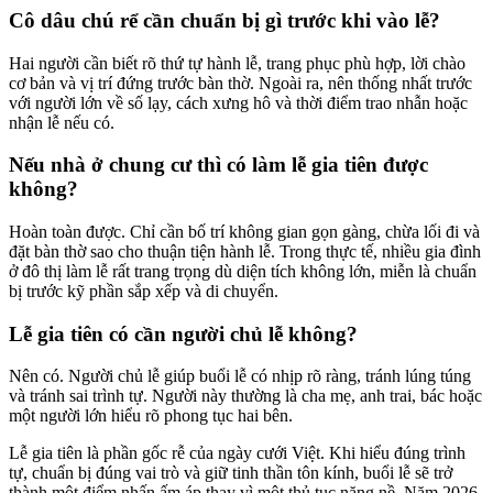
Cô dâu chú rể cần chuẩn bị gì trước khi vào lễ?
Hai người cần biết rõ thứ tự hành lễ, trang phục phù hợp, lời chào
cơ bản và vị trí đứng trước bàn thờ. Ngoài ra, nên thống nhất trước
với người lớn về số lạy, cách xưng hô và thời điểm trao nhẫn hoặc
nhận lễ nếu có.
Nếu nhà ở chung cư thì có làm lễ gia tiên được
không?
Hoàn toàn được. Chỉ cần bố trí không gian gọn gàng, chừa lối đi và
đặt bàn thờ sao cho thuận tiện hành lễ. Trong thực tế, nhiều gia đình
ở đô thị làm lễ rất trang trọng dù diện tích không lớn, miễn là chuẩn
bị trước kỹ phần sắp xếp và di chuyển.
Lễ gia tiên có cần người chủ lễ không?
Nên có. Người chủ lễ giúp buổi lễ có nhịp rõ ràng, tránh lúng túng
và tránh sai trình tự. Người này thường là cha mẹ, anh trai, bác hoặc
một người lớn hiểu rõ phong tục hai bên.
Lễ gia tiên là phần gốc rễ của ngày cưới Việt. Khi hiểu đúng trình
tự, chuẩn bị đúng vai trò và giữ tinh thần tôn kính, buổi lễ sẽ trở
thành một điểm nhấn ấm áp thay vì một thủ tục nặng nề. Năm 2026,