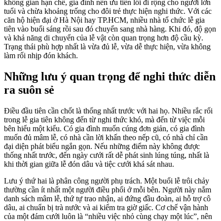
không gian hạn chế, gia đình nên ưu tiên lối đi rộng cho người lớn
tuổi và chừa khoảng trống cho đôi trẻ thực hiện nghi thức. Với các
căn hộ hiện đại ở Hà Nội hay TP.HCM, nhiều nhà tổ chức lễ gia
tiên vào buổi sáng rồi sau đó chuyển sang nhà hàng. Khi đó, độ gọn
và khả năng di chuyển của lễ vật còn quan trọng hơn độ cầu kỳ.
Trạng thái phù hợp nhất là vừa đủ lễ, vừa dễ thực hiện, vừa không
làm rối nhịp đón khách.
Những lưu ý quan trọng để nghi thức diễn
ra suôn sẻ
Điều đầu tiên cần chốt là thống nhất trước với hai họ. Nhiều rắc rối
trong lễ gia tiên không đến từ nghi thức khó, mà đến từ việc mỗi
bên hiểu một kiểu. Có gia đình muốn cúng đơn giản, có gia đình
muốn đủ mâm lễ, có nhà cần lời khấn theo nếp cũ, có nhà chỉ cần
đại diện phát biểu ngắn gọn. Nếu những điểm này không được
thống nhất trước, đến ngày cưới rất dễ phát sinh lúng túng, nhất là
khi thời gian giữa lễ đón dâu và tiệc cưới khá sát nhau.
Lưu ý thứ hai là phân công người phụ trách. Một buổi lễ trôi chảy
thường cần ít nhất một người điều phối ở mỗi bên. Người này nắm
danh sách mâm lễ, thứ tự trao nhận, ai đứng đầu đoàn, ai hỗ trợ cô
dâu, ai chuẩn bị trà nước và ai kiểm tra giờ giấc. Cơ chế vận hành
của một đám cưới luôn là “nhiều việc nhỏ cùng chạy một lúc”, nên