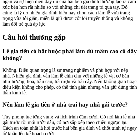
ngắn và sự hiện diện đầy đủ của hai bên gia đình thường tạo ra cảm
xúc bền hơn rất nhiều so với những chi tiết trang trí quá tay. Đó
cũng là lý do nhiều gia đình hiện nay chọn cách làm lễ vừa trang
trọng vừa tối giản, miễn là giữ được cốt lõi truyền thống và không
làm đôi trẻ quá áp lực.
Câu hỏi thường gặp
Lễ gia tiên có bắt buộc phải làm đủ mâm cao cỗ đầy
không?
Không. Điều quan trọng là sự trang nghiêm và phù hợp với nếp
nhà. Nhiều gia đình vẫn làm lễ chỉn chu với những lễ vật cơ bản
như hương, hoa, trầu cau, trà rượu và trái cây. Nếu không gian hoặc
điều kiện không cho phép, có thể tinh giản nhưng vẫn giữ đúng tinh
thần kính lễ.
Nên làm lễ gia tiên ở nhà trai hay nhà gái trước?
Tùy phong tục từng vùng và lịch trình đám cưới. Có nơi làm lễ nhà
gái trước rồi mới rước dâu, có nơi sắp xếp theo chiều ngược lại.
Cách an toàn nhất là hỏi trước hai bên gia đình và chốt trình tự ngay
từ khâu lên kế hoạch cưới.