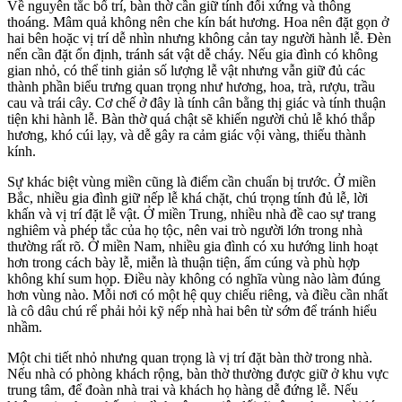
Về nguyên tắc bố trí, bàn thờ cần giữ tính đối xứng và thông
thoáng. Mâm quả không nên che kín bát hương. Hoa nên đặt gọn ở
hai bên hoặc vị trí dễ nhìn nhưng không cản tay người hành lễ. Đèn
nến cần đặt ổn định, tránh sát vật dễ cháy. Nếu gia đình có không
gian nhỏ, có thể tinh giản số lượng lễ vật nhưng vẫn giữ đủ các
thành phần biểu trưng quan trọng như hương, hoa, trà, rượu, trầu
cau và trái cây. Cơ chế ở đây là tính cân bằng thị giác và tính thuận
tiện khi hành lễ. Bàn thờ quá chật sẽ khiến người chủ lễ khó thắp
hương, khó cúi lạy, và dễ gây ra cảm giác vội vàng, thiếu thành
kính.
Sự khác biệt vùng miền cũng là điểm cần chuẩn bị trước. Ở miền
Bắc, nhiều gia đình giữ nếp lễ khá chặt, chú trọng tính đủ lễ, lời
khấn và vị trí đặt lễ vật. Ở miền Trung, nhiều nhà đề cao sự trang
nghiêm và phép tắc của họ tộc, nên vai trò người lớn trong nhà
thường rất rõ. Ở miền Nam, nhiều gia đình có xu hướng linh hoạt
hơn trong cách bày lễ, miễn là thuận tiện, ấm cúng và phù hợp
không khí sum họp. Điều này không có nghĩa vùng nào làm đúng
hơn vùng nào. Mỗi nơi có một hệ quy chiếu riêng, và điều cần nhất
là cô dâu chú rể phải hỏi kỹ nếp nhà hai bên từ sớm để tránh hiểu
nhầm.
Một chi tiết nhỏ nhưng quan trọng là vị trí đặt bàn thờ trong nhà.
Nếu nhà có phòng khách rộng, bàn thờ thường được giữ ở khu vực
trung tâm, để đoàn nhà trai và khách họ hàng dễ đứng lễ. Nếu