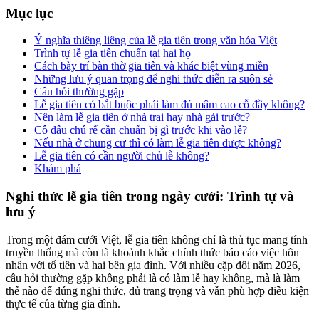
Mục lục
Ý nghĩa thiêng liêng của lễ gia tiên trong văn hóa Việt
Trình tự lễ gia tiên chuẩn tại hai họ
Cách bày trí bàn thờ gia tiên và khác biệt vùng miền
Những lưu ý quan trọng để nghi thức diễn ra suôn sẻ
Câu hỏi thường gặp
Lễ gia tiên có bắt buộc phải làm đủ mâm cao cỗ đầy không?
Nên làm lễ gia tiên ở nhà trai hay nhà gái trước?
Cô dâu chú rể cần chuẩn bị gì trước khi vào lễ?
Nếu nhà ở chung cư thì có làm lễ gia tiên được không?
Lễ gia tiên có cần người chủ lễ không?
Khám phá
Nghi thức lễ gia tiên trong ngày cưới: Trình tự và
lưu ý
Trong một đám cưới Việt, lễ gia tiên không chỉ là thủ tục mang tính
truyền thống mà còn là khoảnh khắc chính thức báo cáo việc hôn
nhân với tổ tiên và hai bên gia đình. Với nhiều cặp đôi năm 2026,
câu hỏi thường gặp không phải là có làm lễ hay không, mà là làm
thế nào để đúng nghi thức, đủ trang trọng và vẫn phù hợp điều kiện
thực tế của từng gia đình.