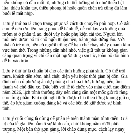
nếu không có đầu mối rõ, những chi tiết tưởng nhỏ như thiếu bật
lửa, thiếu khăn tay, thiếu phong bì hoặc quên chén trà cũng đủ làm
buổi lễ mất nhịp.
Lưu ý thứ ba là chọn trang phục và cách di chuyển phù hợp. Cô dâu
chú rể nên ưu tiên trang phục dễ hành lễ, dễ cúi lạy và không quá
rườm rà ở phần tà áo, đuôi váy hoặc phụ kiện cài tóc. Người lớn
tuổi nên được bố trí chỗ ngồi thuận tiện, tránh phải đứng lâu. Với
nhà có trẻ nhỏ, nên có người trông để hạn chế chạy nhảy quanh khu
vực bàn thờ. Trong những căn nhà nhỏ, việc giữ trật tự không gian
càng quan trọng vì chỉ cần một người đi lại sai lúc, toàn bộ đội hình
dễ bị xáo trộn.
Lưu ý thứ tư là chuẩn bị cho các tình huống phát sinh. Có thể trời
mưa, khách đến sớm, nhà chật, điện yếu hoặc thời gian bị dồn. Gia
đình nên có phương án dự phòng cho hoa tươi, hương, nến, âm
thanh và chỗ đậu xe. Đặc biệt với lễ tổ chức vào mùa cưới cao điểm
năm 2026, lịch trình thường dày nên càng cần một mốc giờ rõ ràng
cho từng phần. Khi một nghi thức được chia theo từng khung giờ cụ
thể, áp lực giảm xuống đáng kể và các bên dễ giữ được sự bình
tĩnh.
Lưu ý cuối cùng là đừng để phần lễ biến thành màn trình diễn. Giá
trị của lễ gia tiên nằm ở sự kính cẩn, chứ không nằm ở độ phô
trương. Một bàn thờ gọn gàng, lời chào đúng mực, cách lạy ngay