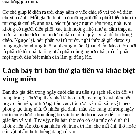
của từng gia đình.
Cơ chế giúp lễ diễn ra trôi chảy nằm ở việc chia rõ vai trò và điểm
chuyển cảnh. Mỗi gia đình nên có một người điều phối hiểu trình tự,
thường là chú rể, anh trai, bác ruột hoặc người lớn trong nhà. Khi
không có người điều phối, các tình huống nhỏ như ai cầm tráp, ai
mời trà, ai đọc lời dẫn, ai đỡ cô dâu chú rể quỳ lạy rất dễ bị chồng
chéo. Ngược lại, nếu phân vai từ trước, nghi thức sẽ giữ được sự
trang nghiêm nhưng không bị cứng nhắc. Quan điểm Mẹo tiệc cưới
là phần lễ tốt nhất không phải phần đông người nhất, mà là phần
mọi người đều biết mình cần làm gì đúng lúc.
Cách bày trí bàn thờ gia tiên và khác biệt
vùng miền
Bàn thờ gia tiên trong ngày cưới cần ưu tiên sự sạch sẽ, cân đối và
trang trọng. Thường thấy nhất là hoa tươi, mâm ngũ quả, đèn nến
hoặc chân nến, lư hương, trầu cau, trà rượu và một số lễ vật theo
phong tục từng nhà. Ở nhiều gia đình, màu sắc trang trí trong ngày
cưới cũng được chọn đồng bộ với tông đỏ hoặc vàng để tạo cảm
giác ấm và vui. Tuy vậy, nếu bàn thờ vốn có cấu trúc cố định thì
không nên sắp xếp quá nhiều vật trang trí làm che mất ảnh thờ hoặc
các vật phẩm linh thiêng đang có sẵn.