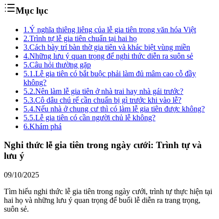
Mục lục
1.
Ý nghĩa thiêng liêng của lễ gia tiên trong văn hóa Việt
2.
Trình tự lễ gia tiên chuẩn tại hai họ
3.
Cách bày trí bàn thờ gia tiên và khác biệt vùng miền
4.
Những lưu ý quan trọng để nghi thức diễn ra suôn sẻ
5.
Câu hỏi thường gặp
5.1.
Lễ gia tiên có bắt buộc phải làm đủ mâm cao cỗ đầy
không?
5.2.
Nên làm lễ gia tiên ở nhà trai hay nhà gái trước?
5.3.
Cô dâu chú rể cần chuẩn bị gì trước khi vào lễ?
5.4.
Nếu nhà ở chung cư thì có làm lễ gia tiên được không?
5.5.
Lễ gia tiên có cần người chủ lễ không?
6.
Khám phá
Nghi thức lễ gia tiên trong ngày cưới: Trình tự và
lưu ý
09/10/2025
Tìm hiểu nghi thức lễ gia tiên trong ngày cưới, trình tự thực hiện tại
hai họ và những lưu ý quan trọng để buổi lễ diễn ra trang trọng,
suôn sẻ.