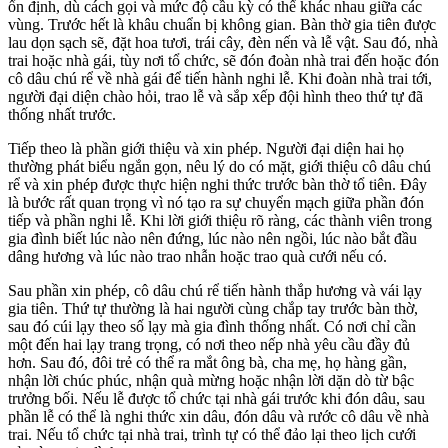
ổn định, dù cách gọi và mức độ cầu kỳ có thể khác nhau giữa các
vùng. Trước hết là khâu chuẩn bị không gian. Bàn thờ gia tiên được
lau dọn sạch sẽ, đặt hoa tươi, trái cây, đèn nến và lễ vật. Sau đó, nhà
trai hoặc nhà gái, tùy nơi tổ chức, sẽ đón đoàn nhà trai đến hoặc đón
cô dâu chú rể về nhà gái để tiến hành nghi lễ. Khi đoàn nhà trai tới,
người đại diện chào hỏi, trao lễ và sắp xếp đội hình theo thứ tự đã
thống nhất trước.
Tiếp theo là phần giới thiệu và xin phép. Người đại diện hai họ
thường phát biểu ngắn gọn, nêu lý do có mặt, giới thiệu cô dâu chú
rể và xin phép được thực hiện nghi thức trước bàn thờ tổ tiên. Đây
là bước rất quan trọng vì nó tạo ra sự chuyển mạch giữa phần đón
tiếp và phần nghi lễ. Khi lời giới thiệu rõ ràng, các thành viên trong
gia đình biết lúc nào nên đứng, lúc nào nên ngồi, lúc nào bắt đầu
dâng hương và lúc nào trao nhẫn hoặc trao quà cưới nếu có.
Sau phần xin phép, cô dâu chú rể tiến hành thắp hương và vái lạy
gia tiên. Thứ tự thường là hai người cùng chắp tay trước bàn thờ,
sau đó cúi lạy theo số lạy mà gia đình thống nhất. Có nơi chỉ cần
một đến hai lạy trang trọng, có nơi theo nếp nhà yêu cầu đầy đủ
hơn. Sau đó, đôi trẻ có thể ra mắt ông bà, cha mẹ, họ hàng gần,
nhận lời chúc phúc, nhận quà mừng hoặc nhận lời dặn dò từ bậc
trưởng bối. Nếu lễ được tổ chức tại nhà gái trước khi đón dâu, sau
phần lễ có thể là nghi thức xin dâu, đón dâu và rước cô dâu về nhà
trai. Nếu tổ chức tại nhà trai, trình tự có thể đảo lại theo lịch cưới