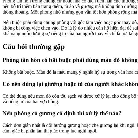
Phòng tân hôn trong chung cư hoặc nhà có diện tích hạn chế thường 
nếu bố trí thêm bàn trang điểm, tủ áo và gương mà không tính đường đi
thông thoáng. Một phòng nhỏ nhưng gọn vẫn tốt hơn phòng rộng mà
Nếu buộc phải dùng chung phòng với góc làm việc hoặc góc thay đồ,
không bị công việc chen vào. Đó là lý do nhiều căn hộ hiện đại dễ 
khả năng nuôi dưỡng sự riêng tư của hai người thay vì chỉ là nơi kê 
Câu hỏi thường gặp
Phòng tân hôn có bắt buộc phải dùng màu đỏ không
Không bắt buộc. Màu đỏ là màu mang ý nghĩa hỷ sự trong văn hóa cư
Có nên dùng lại giường hoặc tủ của người khác khô
Có thể dùng nếu món đồ còn tốt, sạch và được xử lý lại cho đồng bộ 
và riêng tư của hai vợ chồng.
Nếu phòng có gương cố định thì xử lý thế nào?
Cách đơn giản nhất là đổi hướng gương hoặc che gương lại khi ngủ. N
cảm giác bị phân tán thị giác trong lúc nghỉ ngơi.