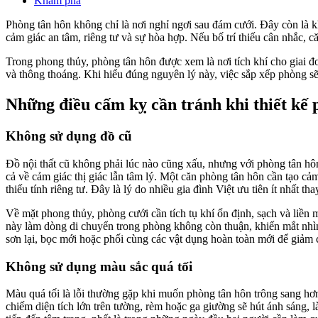
Khám phá
Phòng tân hôn không chỉ là nơi nghỉ ngơi sau đám cưới. Đây còn là k
cảm giác an tâm, riêng tư và sự hòa hợp. Nếu bố trí thiếu cân nhắc, că
Trong phong thủy, phòng tân hôn được xem là nơi tích khí cho giai đo
và thông thoáng. Khi hiểu đúng nguyên lý này, việc sắp xếp phòng sẽ
Những điều cấm kỵ cần tránh khi thiết kế 
Không sử dụng đồ cũ
Đồ nội thất cũ không phải lúc nào cũng xấu, nhưng với phòng tân hôn
cả về cảm giác thị giác lẫn tâm lý. Một căn phòng tân hôn cần tạo cả
thiếu tính riêng tư. Đây là lý do nhiều gia đình Việt ưu tiên ít nhất th
Về mặt phong thủy, phòng cưới cần tích tụ khí ổn định, sạch và liền 
này làm dòng di chuyển trong phòng không còn thuận, khiến mắt nhìn 
sơn lại, bọc mới hoặc phối cùng các vật dụng hoàn toàn mới để giảm c
Không sử dụng màu sắc quá tối
Màu quá tối là lỗi thường gặp khi muốn phòng tân hôn trông sang hơ
chiếm diện tích lớn trên tường, rèm hoặc ga giường sẽ hút ánh sán