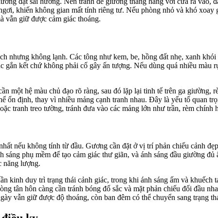
ờng đặt sai hướng. Nên tránh để giường thẳng hàng với cửa ra vào, đặc
gơi, khiến không gian mất tính riêng tư. Nếu phòng nhỏ và khó xoay 
 mà vẫn giữ được cảm giác thoáng.
ch nhưng không lạnh. Các tông như kem, be, hồng đất nhẹ, xanh khói 
úc gắn kết chứ không phải cố gây ấn tượng. Nếu dùng quá nhiều màu rự
ần một hệ màu chủ đạo rõ ràng, sau đó lặp lại tinh tế trên ga giường,
 ổn định, thay vì nhiều mảng cạnh tranh nhau. Đây là yếu tố quan trọn
oặc tranh treo tường, tránh đưa vào các mảng lớn như trần, rèm chính
hất nếu không tính từ đầu. Gương cần đặt ở vị trí phản chiếu cảnh đẹp
ánh sáng phụ mềm để tạo cảm giác thư giãn, và ánh sáng đầu giường đủ 
c năng lượng.
n kinh duy trì trạng thái cảnh giác, trong khi ánh sáng ấm và khuếch t
hòng tân hôn càng cần tránh bóng đổ sắc và mặt phản chiếu đối đầu nha
ngày vẫn giữ được độ thoáng, còn ban đêm có thể chuyển sang trạng thá