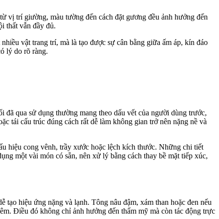
t từ vị trí giường, màu tường đến cách đặt gương đều ảnh hưởng đến
ội thất vẫn đầy đủ.
hiều vật trang trí, mà là tạo được sự cân bằng giữa ấm áp, kín đáo
ó lý do rõ ràng.
gối đã qua sử dụng thường mang theo dấu vết của người dùng trước,
ặc tái cấu trúc đúng cách rất dễ làm không gian trở nên nặng nề và
ấu hiệu cong vênh, trầy xước hoặc lệch kích thước. Những chi tiết
ụng một vài món có sẵn, nên xử lý bằng cách thay bề mặt tiếp xúc,
 dễ tạo hiệu ứng nặng và lạnh. Tông nâu đậm, xám than hoặc đen nếu
 đêm. Điều đó không chỉ ảnh hưởng đến thẩm mỹ mà còn tác động trực