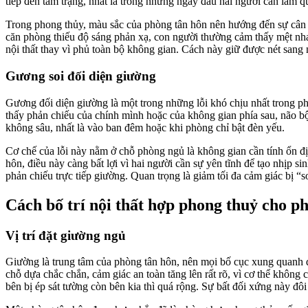
tiếp đến tâm trạng, nhất là trong những ngày đầu hai người cần làm 
Trong phong thủy, màu sắc của phòng tân hôn nên hướng đến sự cân b
căn phòng thiếu độ sáng phản xạ, con người thường cảm thấy mệt nha
nội thất thay vì phủ toàn bộ không gian. Cách này giữ được nét san
Gương soi đối diện giường
Gương đối diện giường là một trong những lỗi khó chịu nhất trong p
thấy phản chiếu của chính mình hoặc của không gian phía sau, não bộ
không sâu, nhất là vào ban đêm hoặc khi phòng chỉ bật đèn yếu.
Cơ chế của lỗi này nằm ở chỗ phòng ngủ là không gian cần tính ổn định 
hôn, điều này càng bất lợi vì hai người cần sự yên tĩnh để tạo nhịp s
phản chiếu trực tiếp giường. Quan trọng là giảm tối đa cảm giác bị “soi
Cách bố trí nội thất hợp phong thuỷ cho p
Vị trí đặt giường ngủ
Giường là trung tâm của phòng tân hôn, nên mọi bố cục xung quanh đ
chỗ dựa chắc chắn, cảm giác an toàn tăng lên rất rõ, vì cơ thể không
bên bị ép sát tường còn bên kia thì quá rộng. Sự bất đối xứng này đôi