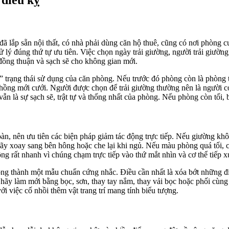
 điều kỵ
 lắp sẵn nội thất, có nhà phải dùng căn hộ thuê, cũng có nơi phòng 
ử lý đúng thứ tự ưu tiên. Việc chọn ngày trải giường, người trải giườ
, đồng thuận và sạch sẽ cho không gian mới.
 trạng thái sử dụng của căn phòng. Nếu trước đó phòng còn là phòng t
ng mới cưới. Người được chọn để trải giường thường nên là người có đời
vẫn là sự sạch sẽ, trật tự và thống nhất của phòng. Nếu phòng còn tối, 
, nên ưu tiên các biện pháp giảm tác động trực tiếp. Nếu giường khô
ãy xoay sang bên hông hoặc che lại khi ngủ. Nếu màu phòng quá tối, 
ng rất nhanh vì chúng chạm trực tiếp vào thứ mắt nhìn và cơ thể tiếp 
òng thành một mẫu chuẩn cứng nhắc. Điều cần nhất là xóa bớt những đ
, hãy làm mới bằng bọc, sơn, thay tay nắm, thay vải bọc hoặc phối cùn
i việc cố nhồi thêm vật trang trí mang tính biểu tượng.