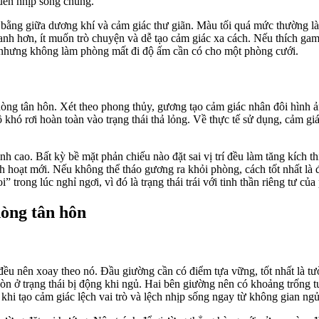
quen nhịp sống chung.
ằng giữa dương khí và cảm giác thư giãn. Màu tối quá mức thường làm
nh hơn, ít muốn trò chuyện và dễ tạo cảm giác xa cách. Nếu thích gam
g nhưng không làm phòng mất đi độ ấm cần có cho một phòng cưới.
hòng tân hôn. Xét theo phong thủy, gương tạo cảm giác nhân đôi hình 
 khó rơi hoàn toàn vào trạng thái thả lỏng. Về thực tế sử dụng, cảm 
cao. Bất kỳ bề mặt phản chiếu nào đặt sai vị trí đều làm tăng kích thíc
inh hoạt mới. Nếu không thể tháo gương ra khỏi phòng, cách tốt nhất là
” trong lúc nghỉ ngơi, vì đó là trạng thái trái với tinh thần riêng tư củ
hòng tân hôn
ều nên xoay theo nó. Đầu giường cần có điểm tựa vững, tốt nhất là tư
 còn ở trạng thái bị động khi ngủ. Hai bên giường nên có khoảng trống 
 khi tạo cảm giác lệch vai trò và lệch nhịp sống ngay từ không gian ngủ