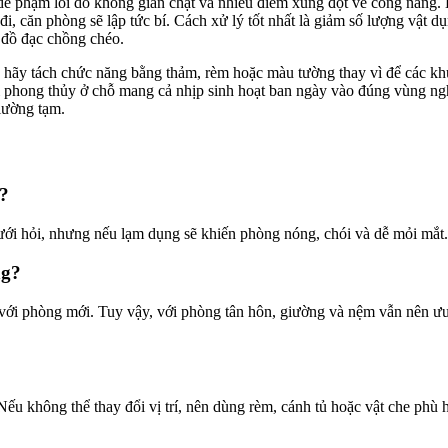
dễ phạm lỗi do không gian chật và nhiều điểm xung đột về công năng. 
, căn phòng sẽ lập tức bí. Cách xử lý tốt nhất là giảm số lượng vật dụ
 đồ đạc chồng chéo.
 hãy tách chức năng bằng thảm, rèm hoặc màu tường thay vì để các kh
sai phong thủy ở chỗ mang cả nhịp sinh hoạt ban ngày vào đúng vùng n
giường tạm.
?
ới hỏi, nhưng nếu lạm dụng sẽ khiến phòng nóng, chói và dễ mỏi mắt.
ng?
với phòng mới. Tuy vậy, với phòng tân hôn, giường và nệm vẫn nên ưu t
ếu không thể thay đổi vị trí, nên dùng rèm, cánh tủ hoặc vật che phù