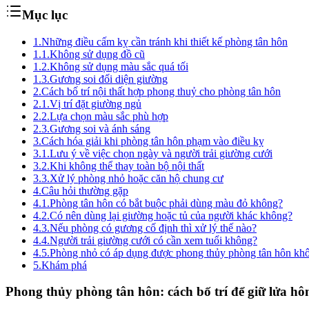
Mục lục
1.
Những điều cấm kỵ cần tránh khi thiết kế phòng tân hôn
1.1.
Không sử dụng đồ cũ
1.2.
Không sử dụng màu sắc quá tối
1.3.
Gương soi đối diện giường
2.
Cách bố trí nội thất hợp phong thuỷ cho phòng tân hôn
2.1.
Vị trí đặt giường ngủ
2.2.
Lựa chọn màu sắc phù hợp
2.3.
Gương soi và ánh sáng
3.
Cách hóa giải khi phòng tân hôn phạm vào điều kỵ
3.1.
Lưu ý về việc chọn ngày và người trải giường cưới
3.2.
Khi không thể thay toàn bộ nội thất
3.3.
Xử lý phòng nhỏ hoặc căn hộ chung cư
4.
Câu hỏi thường gặp
4.1.
Phòng tân hôn có bắt buộc phải dùng màu đỏ không?
4.2.
Có nên dùng lại giường hoặc tủ của người khác không?
4.3.
Nếu phòng có gương cố định thì xử lý thế nào?
4.4.
Người trải giường cưới có cần xem tuổi không?
4.5.
Phòng nhỏ có áp dụng được phong thủy phòng tân hôn kh
5.
Khám phá
Phong thủy phòng tân hôn: cách bố trí để giữ lửa h