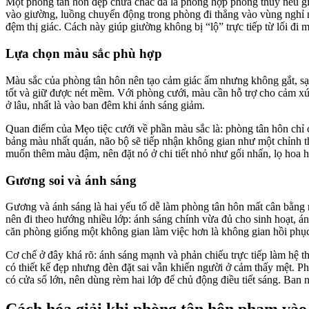
Một phòng tân hôn đẹp chưa chắc đã là phòng hợp phong thủy nếu giư
vào giường, luồng chuyển động trong phòng đi thẳng vào vùng nghỉ n
đệm thị giác. Cách này giúp giường không bị “lộ” trực tiếp từ lối đi
Lựa chọn màu sắc phù hợp
Màu sắc của phòng tân hôn nên tạo cảm giác ấm nhưng không gắt, sạ
tốt và giữ được nét mềm. Với phòng cưới, màu cần hỗ trợ cho cảm x
ở lâu, nhất là vào ban đêm khi ánh sáng giảm.
Quan điểm của Mẹo tiệc cưới về phần màu sắc là: phòng tân hôn chỉ c
bảng màu nhất quán, não bộ sẽ tiếp nhận không gian như một chỉnh thể
muốn thêm màu đậm, nên đặt nó ở chi tiết nhỏ như gối nhấn, lọ hoa h
Gương soi và ánh sáng
Gương và ánh sáng là hai yếu tố dễ làm phòng tân hôn mất cân bằng n
nên đi theo hướng nhiều lớp: ánh sáng chính vừa đủ cho sinh hoạt, 
căn phòng giống một không gian làm việc hơn là không gian hồi phụ
Cơ chế ở đây khá rõ: ánh sáng mạnh và phản chiếu trực tiếp làm hệ thầ
có thiết kế đẹp nhưng đèn đặt sai vẫn khiến người ở cảm thấy mệt. P
có cửa sổ lớn, nên dùng rèm hai lớp để chủ động điều tiết sáng. Ban 