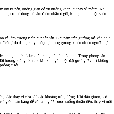
 khí bị nén, không gian có xu hướng khép lại thay vì mở ra. Khi
 trầm, có thể dùng nó làm điểm nhấn ở gối, khung tranh hoặc viền
ảnh và làm trường nhìn bị phân tán. Khi nằm trên giường mà vẫn nhìn
giác “có gì đó đang chuyển động” trong gương khiến nhiều người ngủ
h thị giác, từ đó kéo dài trạng thái tỉnh táo nhẹ. Trong phòng tân
 đổi hướng, dùng rèm che kín khi ngủ, hoặc đặt gương ở vị trí không
a phòng cưới.
ờng đặc thay vì cửa sổ hoặc khoảng trống lửng. Khi đầu giường có
tương đối cân bằng để cả hai người bước xuống thuận tiện, thay vì một
.