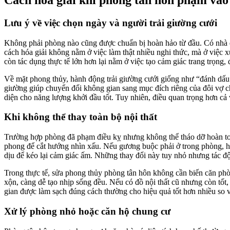
Cách hóa giải khi phòng tân hôn phạm vào
Lưu ý về việc chọn ngày và người trải giường cưới
Không phải phòng nào cũng được chuẩn bị hoàn hảo từ đầu. Có nhà đã
cách hóa giải không nằm ở việc làm thật nhiều nghi thức, mà ở việc x
còn tác dụng thực tế lớn hơn lại nằm ở việc tạo cảm giác trang trọng
Về mặt phong thủy, hành động trải giường cưới giống như “đánh dấu”
giường giúp chuyển đổi không gian sang mục đích riêng của đôi vợ chồ
diện cho năng lượng khởi đầu tốt. Tuy nhiên, điều quan trọng hơn cả 
Khi không thể thay toàn bộ nội thất
Trường hợp phòng đã phạm điều kỵ nhưng không thể tháo dỡ hoàn toàn
phong để cắt hướng nhìn xấu. Nếu gương buộc phải ở trong phòng, h
dịu để kéo lại cảm giác ấm. Những thay đổi này tuy nhỏ nhưng tác độ
Trong thực tế, sửa phong thủy phòng tân hôn không cần biến căn ph
xộn, càng dễ tạo nhịp sống đều. Nếu có đồ nội thất cũ nhưng còn tốt
gian được làm sạch đúng cách thường cho hiệu quả tốt hơn nhiều so vớ
Xử lý phòng nhỏ hoặc căn hộ chung cư