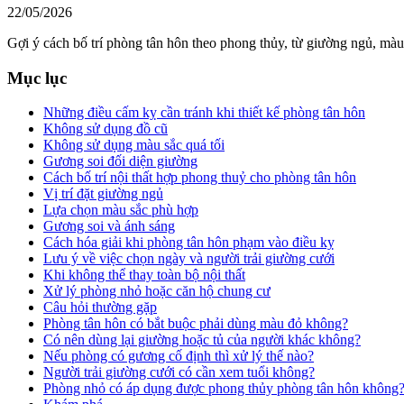
22/05/2026
Gợi ý cách bố trí phòng tân hôn theo phong thủy, từ giường ngủ, màu
Mục lục
Những điều cấm kỵ cần tránh khi thiết kế phòng tân hôn
Không sử dụng đồ cũ
Không sử dụng màu sắc quá tối
Gương soi đối diện giường
Cách bố trí nội thất hợp phong thuỷ cho phòng tân hôn
Vị trí đặt giường ngủ
Lựa chọn màu sắc phù hợp
Gương soi và ánh sáng
Cách hóa giải khi phòng tân hôn phạm vào điều kỵ
Lưu ý về việc chọn ngày và người trải giường cưới
Khi không thể thay toàn bộ nội thất
Xử lý phòng nhỏ hoặc căn hộ chung cư
Câu hỏi thường gặp
Phòng tân hôn có bắt buộc phải dùng màu đỏ không?
Có nên dùng lại giường hoặc tủ của người khác không?
Nếu phòng có gương cố định thì xử lý thế nào?
Người trải giường cưới có cần xem tuổi không?
Phòng nhỏ có áp dụng được phong thủy phòng tân hôn không