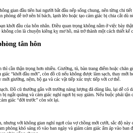
hông gian đầu tiên hai người bắt đầu nếp sống chung, nên từng chi tiế
n phòng dễ trở nên bí bách, lạnh lẽo hoặc tạo cảm giác bị chia cắt dù n
ạn khởi đầu của hôn nhân. Điều quan trọng không nằm ở việc bày thật n
 không còn là chuyện kiêng kỵ mơ hồ, mà trở thành một cách thiết kế c
phòng tân hôn
 thì cần thận trọng hơn nhiều. Giường, tủ, bàn trang điểm hoặc chăn 
m giác “khởi đầu mới”, còn đồ cũ nếu không được làm sạch, thay mới ho
ay mới giường, nệm, bộ ga và các vật tiếp xúc trực tiếp với cơ thể.
mạch. Đồ cũ thường gắn với trường năng lượng đã dùng lâu, lại dễ có d
bị ngắt quãng và cảm giác nghỉ ngơi bị suy giảm. Nếu buộc phải tận d
ảm giác “đời trước” còn sót lại.
n, nhưng với không gian nghỉ ngơi của vợ chồng mới cưới, sắc độ này
g, làm phòng khó sáng rõ vào ban ngày và giảm cảm giác ấm áp vào ban