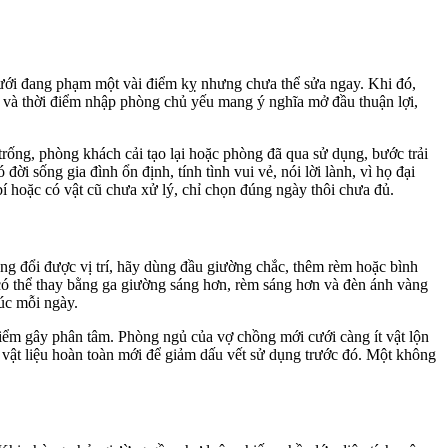
cưới đang phạm một vài điểm kỵ nhưng chưa thể sửa ngay. Khi đó,
ng và thời điểm nhập phòng chủ yếu mang ý nghĩa mở đầu thuận lợi,
rống, phòng khách cải tạo lại hoặc phòng đã qua sử dụng, bước trải
 sống gia đình ổn định, tính tình vui vẻ, nói lời lành, vì họ đại
bí hoặc có vật cũ chưa xử lý, chỉ chọn đúng ngày thôi chưa đủ.
ng đổi được vị trí, hãy dùng đầu giường chắc, thêm rèm hoặc bình
có thể thay bằng ga giường sáng hơn, rèm sáng hơn và đèn ánh vàng
xúc mỗi ngày.
iểm gây phân tâm. Phòng ngủ của vợ chồng mới cưới càng ít vật lộn
g vật liệu hoàn toàn mới để giảm dấu vết sử dụng trước đó. Một không