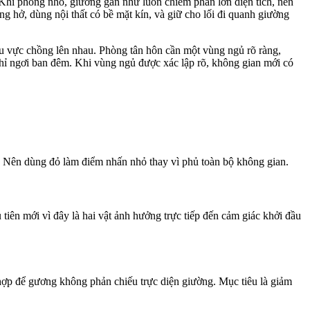
Khi phòng nhỏ, giường gần như luôn chiếm phần lớn diện tích, nên
ng hở, dùng nội thất có bề mặt kín, và giữ cho lối đi quanh giường
u vực chồng lên nhau. Phòng tân hôn cần một vùng ngủ rõ ràng,
ghỉ ngơi ban đêm. Khi vùng ngủ được xác lập rõ, không gian mới có
 Nên dùng đỏ làm điểm nhấn nhỏ thay vì phủ toàn bộ không gian.
iên mới vì đây là hai vật ảnh hưởng trực tiếp đến cảm giác khởi đầu
 hợp để gương không phản chiếu trực diện giường. Mục tiêu là giảm