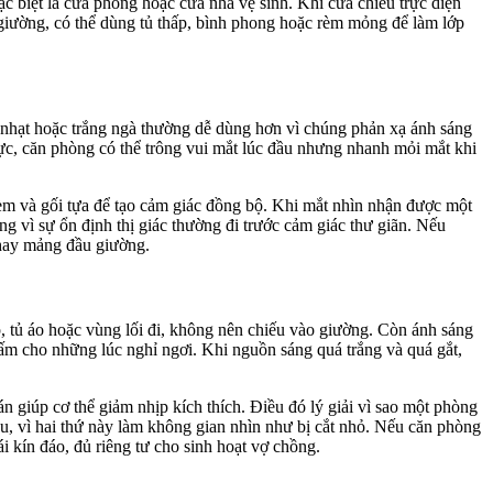
 biệt là cửa phòng hoặc cửa nhà vệ sinh. Khi cửa chiếu trực diện
giường, có thể dùng tủ thấp, bình phong hoặc rèm mỏng để làm lớp
nhạt hoặc trắng ngà thường dễ dùng hơn vì chúng phản xạ ánh sáng
c, căn phòng có thể trông vui mắt lúc đầu nhưng nhanh mỏi mắt khi
 rèm và gối tựa để tạo cảm giác đồng bộ. Khi mắt nhìn nhận được một
g vì sự ổn định thị giác thường đi trước cảm giác thư giãn. Nếu
 hay mảng đầu giường.
, tủ áo hoặc vùng lối đi, không nên chiếu vào giường. Còn ánh sáng
ấm cho những lúc nghỉ ngơi. Khi nguồn sáng quá trắng và quá gắt,
án giúp cơ thể giảm nhịp kích thích. Điều đó lý giải vì sao một phòng
u, vì hai thứ này làm không gian nhìn như bị cắt nhỏ. Nếu căn phòng
i kín đáo, đủ riêng tư cho sinh hoạt vợ chồng.