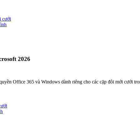
i cưới
đình
rosoft 2026
 quyền Office 365 và Windows dành riêng cho các cặp đôi mới cưới tr
cưới
nh