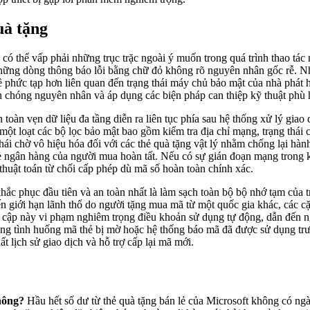
uà tặng
 có thể vấp phải những trục trặc ngoài ý muốn trong quá trình thao tá
hững dòng thông báo lỗi bằng chữ đỏ không rõ nguyên nhân gốc rễ. Nhữn
 phức tạp hơn liên quan đến trạng thái máy chủ bảo mật của nhà phát h
h chóng nguyên nhân và áp dụng các biện pháp can thiệp kỹ thuật phù hợ
nh toàn vẹn dữ liệu đa tầng diễn ra liên tục phía sau hệ thống xử lý gi
một loạt các bộ lọc bảo mật bao gồm kiểm tra địa chỉ mạng, trạng thái
hái chờ vô hiệu hóa đối với các thẻ quà tặng vật lý nhằm chống lại hàn
 thẻ ngân hàng của người mua hoàn tất. Nếu có sự gián đoạn mạng trong
n thuật toán từ chối cấp phép dù mã số hoàn toàn chính xác.
khắc phục đầu tiên và an toàn nhất là làm sạch toàn bộ bộ nhớ tạm của 
 đến giới hạn lãnh thổ do người tặng mua mã từ một quốc gia khác, các
y cập này vi phạm nghiêm trọng điều khoản sử dụng tự động, dẫn đến ng
ng tình huống mã thẻ bị mờ hoặc hệ thống báo mã đã được sử dụng trước
t lịch sử giao dịch và hỗ trợ cấp lại mã mới.
hông?
Hầu hết số dư từ thẻ quà tặng bán lẻ của Microsoft không có ng