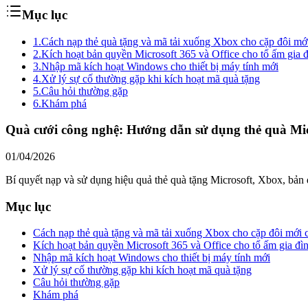
Mục lục
1.
Cách nạp thẻ quà tặng và mã tải xuống Xbox cho cặp đôi mớ
2.
Kích hoạt bản quyền Microsoft 365 và Office cho tổ ấm gia 
3.
Nhập mã kích hoạt Windows cho thiết bị máy tính mới
4.
Xử lý sự cố thường gặp khi kích hoạt mã quà tặng
5.
Câu hỏi thường gặp
6.
Khám phá
Quà cưới công nghệ: Hướng dẫn sử dụng thẻ quà Mic
01/04/2026
Bí quyết nạp và sử dụng hiệu quả thẻ quà tặng Microsoft, Xbox, bản
Mục lục
Cách nạp thẻ quà tặng và mã tải xuống Xbox cho cặp đôi mới 
Kích hoạt bản quyền Microsoft 365 và Office cho tổ ấm gia đì
Nhập mã kích hoạt Windows cho thiết bị máy tính mới
Xử lý sự cố thường gặp khi kích hoạt mã quà tặng
Câu hỏi thường gặp
Khám phá