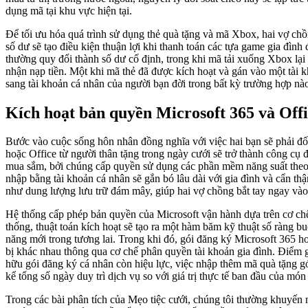
dụng mã tại khu vực hiện tại.
Để tối ưu hóa quá trình sử dụng thẻ quà tặng và mã Xbox, hai vợ chồng
số dư sẽ tạo điều kiện thuận lợi khi thanh toán các tựa game gia đình
thường quy đổi thành số dư cố định, trong khi mã tải xuống Xbox lại 
nhận nạp tiền. Một khi mã thẻ đã được kích hoạt và gán vào một tài 
sang tài khoản cá nhân của người bạn đời trong bất kỳ trường hợp nà
Kích hoạt bản quyền Microsoft 365 và Offi
Bước vào cuộc sống hôn nhân đồng nghĩa với việc hai bạn sẽ phải đối 
hoặc Office từ người thân tặng trong ngày cưới sẽ trở thành công cụ
mua sắm, bởi chúng cấp quyền sử dụng các phần mềm năng suất theo n
nhập bằng tài khoản cá nhân sẽ gắn bó lâu dài với gia đình và cẩn 
như dung lượng lưu trữ đám mây, giúp hai vợ chồng bắt tay ngay vào 
Hệ thống cấp phép bản quyền của Microsoft vận hành dựa trên cơ chế p
thống, thuật toán kích hoạt sẽ tạo ra một hàm băm kỹ thuật số ràng 
năng mới trong tương lai. Trong khi đó, gói đăng ký Microsoft 365 h
bị khác nhau thông qua cơ chế phân quyền tài khoản gia đình. Điểm g
hữu gói đăng ký cá nhân còn hiệu lực, việc nhập thêm mã quà tặng gói
kể tổng số ngày duy trì dịch vụ so với giá trị thực tế ban đầu của món
Trong các bài phân tích của Mẹo tiệc cưới, chúng tôi thường khuyến n