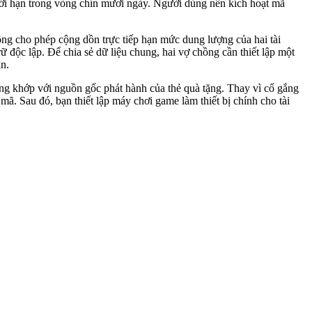
iới hạn trong vòng chín mươi ngày. Người dùng nên kích hoạt mã
g cho phép cộng dồn trực tiếp hạn mức dung lượng của hai tài
 độc lập. Để chia sẻ dữ liệu chung, hai vợ chồng cần thiết lập một
n.
ng khớp với nguồn gốc phát hành của thẻ quà tặng. Thay vì cố gắng
mã. Sau đó, bạn thiết lập máy chơi game làm thiết bị chính cho tài