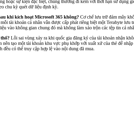
g hoặc sự kiện đặc biệt, chúng thường đi kèm với thời hạn sử dụng g
eo chu kỳ quét dữ liệu định kỳ.
au khi kích hoạt Microsoft 365 không?
Cơ chế lưu trữ đám mây khôn
ỗi tài khoản cá nhân vẫn được cấp phát riêng biệt một Terabyte lưu trữ
liệu vào không gian chung đó mà không làm xáo trộn các tệp tin cá nhâ
 thổ?
Lỗi sai vùng xảy ra khi quốc gia đăng ký của tài khoản nhận khô
ạn nên tạo một tài khoản khu vực phụ khớp với xuất xứ của thẻ để nhập 
h đều có thể truy cập hợp lệ vào nội dung đã mua.