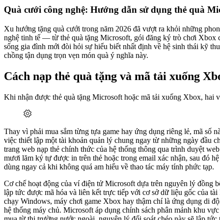
Quà cưới công nghệ: Hướng dẫn sử dụng thẻ quà Mic
Xu hướng tặng quà cưới trong năm 2026 đã vượt ra khỏi những phong
nghệ tinh tế — từ thẻ quà tặng Microsoft, gói đăng ký trò chơi Xbox
sống gia đình mới đòi hỏi sự hiểu biết nhất định về hệ sinh thái kỹ thu
chồng tận dụng trọn vẹn món quà ý nghĩa này.
Cách nạp thẻ quà tặng và mã tải xuống Xb
Khi nhận được thẻ quà tặng Microsoft hoặc mã tải xuống Xbox, hai vợ
Thay vì phải mua sắm từng tựa game hay ứng dụng riêng lẻ, mã số này
việc thiết lập một tài khoản quản lý chung ngay từ những ngày đầu ch
trang web nạp thẻ chính thức của hệ thống thông qua trình duyệt web
mươi lăm ký tự được in trên thẻ hoặc trong email xác nhận, sau đó hệ
dùng ngay cả khi không quá am hiểu về thao tác máy tính phức tạp.
Cơ chế hoạt động của ví điện tử Microsoft dựa trên nguyên lý đồng b
lập tức được mã hóa và liên kết trực tiếp với cơ sở dữ liệu gốc của tà
chạy Windows, máy chơi game Xbox hay thậm chí là ứng dụng di động 
hệ thống máy chủ. Microsoft áp dụng chính sách phân mảnh khu vực ng
mua từ thị trường nước ngoài, nguyên lý đối soát chéo này sẽ lập tức