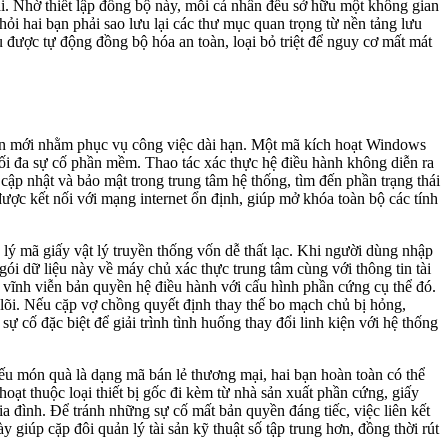
ại. Nhờ thiết lập đồng bộ này, mỗi cá nhân đều sở hữu một không gian
hỏi hai bạn phải sao lưu lại các thư mục quan trọng từ nền tảng lưu
 được tự động đồng bộ hóa an toàn, loại bỏ triệt để nguy cơ mất mát
oàn mới nhằm phục vụ công việc dài hạn. Một mã kích hoạt Windows
tối đa sự cố phần mềm. Thao tác xác thực hệ điều hành không diễn ra
cập nhật và bảo mật trong trung tâm hệ thống, tìm đến phần trạng thái
ược kết nối với mạng internet ổn định, giúp mở khóa toàn bộ các tính
 lý mã giấy vật lý truyền thống vốn dễ thất lạc. Khi người dùng nhập
ói dữ liệu này về máy chủ xác thực trung tâm cùng với thông tin tài
t vĩnh viễn bản quyền hệ điều hành với cấu hình phần cứng cụ thể đó.
 lõi. Nếu cặp vợ chồng quyết định thay thế bo mạch chủ bị hỏng,
ự cố đặc biệt để giải trình tình huống thay đổi linh kiện với hệ thống
Nếu món quà là dạng mã bán lẻ thương mại, hai bạn hoàn toàn có thể
oạt thuộc loại thiết bị gốc đi kèm từ nhà sản xuất phần cứng, giấy
ia đình. Để tránh những sự cố mất bản quyền đáng tiếc, việc liên kết
iúp cặp đôi quản lý tài sản kỹ thuật số tập trung hơn, đồng thời rút