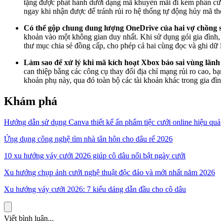
tặng được phát hành dưới dạng mã khuyến mãi đi kèm phần cứn
ngay khi nhận được để tránh rủi ro hệ thống tự động hủy mã th
Có thể gộp chung dung lượng OneDrive của hai vợ chồng s
khoản vào một không gian duy nhất. Khi sử dụng gói gia đình, m
thư mục chia sẻ đồng cấp, cho phép cả hai cùng đọc và ghi dữ 
Làm sao để xử lý khi mã kích hoạt Xbox báo sai vùng lãnh
can thiệp bằng các công cụ thay đổi địa chỉ mạng rủi ro cao, b
khoản phụ này, qua đó toàn bộ các tài khoản khác trong gia đìn
Khám phá
Hướng dẫn sử dụng Canva thiết kế ấn phẩm tiệc cưới online hiệu quả
Ứng dụng công nghệ tìm nhà tân hôn cho dâu rể 2026
10 xu hướng váy cưới 2026 giúp cô dâu nổi bật ngày cưới
Xu hướng chụp ảnh cưới nghệ thuật độc đáo và mới nhất năm 2026
Xu hướng váy cưới 2026: 7 kiểu dáng dẫn đầu cho cô dâu
Viết bình luận...