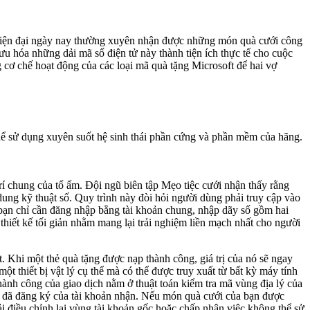
 hiện đại ngày nay thường xuyên nhận được những món quà cưới công
ưu hóa những dải mã số điện tử này thành tiện ích thực tế cho cuộc
ùng cơ chế hoạt động của các loại mã quà tặng Microsoft để hai vợ
thể sử dụng xuyên suốt hệ sinh thái phần cứng và phần mềm của hãng.
rí chung của tổ ấm. Đội ngũ biên tập Mẹo tiệc cưới nhận thấy rằng
dung kỹ thuật số. Quy trình này đòi hỏi người dùng phải truy cập vào
 bạn chỉ cần đăng nhập bằng tài khoản chung, nhập dãy số gồm hai
thiết kế tối giản nhằm mang lại trải nghiệm liền mạch nhất cho người
 Khi một thẻ quà tặng được nạp thành công, giá trị của nó sẽ ngay
ột thiết bị vật lý cụ thể mà có thể được truy xuất từ bất kỳ máy tính
nh công của giao dịch nằm ở thuật toán kiểm tra mã vùng địa lý của
ia đã đăng ký của tài khoản nhận. Nếu món quà cưới của bạn được
ải điều chỉnh lại vùng tài khoản gốc hoặc chấp nhận việc không thể sử