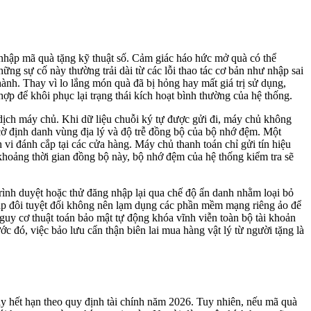
c nhập mã quà tặng kỹ thuật số. Cảm giác háo hức mở quà có thể
g sự cố này thường trải dài từ các lỗi thao tác cơ bản như nhập sai
ành. Thay vì lo lắng món quà đã bị hỏng hay mất giá trị sử dụng,
p để khôi phục lại trạng thái kích hoạt bình thường của hệ thống.
ao dịch máy chủ. Khi dữ liệu chuỗi ký tự được gửi đi, máy chủ không
 cờ định danh vùng địa lý và độ trễ đồng bộ của bộ nhớ đệm. Một
h vi đánh cắp tại các cửa hàng. Máy chủ thanh toán chỉ gửi tín hiệu
 khoảng thời gian đồng bộ này, bộ nhớ đệm của hệ thống kiểm tra sẽ
trình duyệt hoặc thử đăng nhập lại qua chế độ ẩn danh nhằm loại bỏ
 cặp đôi tuyệt đối không nên lạm dụng các phần mềm mạng riêng ảo để
uy cơ thuật toán bảo mật tự động khóa vĩnh viễn toàn bộ tài khoản
 đó, việc bảo lưu cẩn thận biên lai mua hàng vật lý từ người tặng là
ày hết hạn theo quy định tài chính năm 2026. Tuy nhiên, nếu mã quà