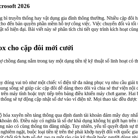
rosoft 2026
 bì truyền thống hay vật dụng gia đình thông thường. Nhiều cặp đôi
 cho đến bản quyền phần mềm hỗ trợ công việc. Việc chuyển đổi và tối 
ật số hiện đại. Bài viết này sẽ phân tích chi tiết quy trình kích hoạt c
ox cho cặp đôi mới cưới
 chồng đang nắm trong tay một dạng tiền tệ kỹ thuật số linh hoạt có 
 đóng vai trò như một chiếc ví điện tử đa năng phục vụ nhu cầu giải t
ung sống sẽ giúp các cặp đôi dễ dàng theo dõi và chia sẻ thư viện nội 
 trên máy tính hoặc trực tiếp trên bảng điều khiển máy chơi game. Hai
 thống sẽ tự động cập nhật số dư vào ví điện tử. Mọi thao tác đều được 
ộ hóa xuyên nền tảng thông qua định danh tài khoản đám mây duy nhất.
i khoản đó. Điều này có nghĩa là số dư khả dụng không bị giới hạn trên m
nào có cùng thông tin đăng nhập. Tuy nhiên, yếu tố quyết định sự thà
hiêm ngặt, buộc loại tiền tệ trên thẻ phải khớp tuyệt đối với quốc g
 từ chối tích hợp số dư, tạo ra một rào cản kỹ thuật buộc người dùng ph