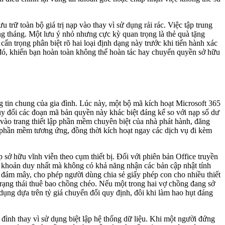
trữ toàn bộ giá trị nạp vào thay vì sử dụng rải rác. Việc tập trung
hàng tháng. Một lưu ý nhỏ nhưng cực kỳ quan trọng là thẻ quà tặng
ẩn trọng phân biệt rõ hai loại định dạng này trước khi tiến hành xác
u đó, khiến bạn hoàn toàn không thể hoàn tác hay chuyển quyền sở hữu
ng tin chung của gia đình. Lúc này, một bộ mã kích hoạt Microsoft 365
quy đổi các đoạn mã bản quyền này khác biệt đáng kể so với nạp số dư
vào trang thiết lập phần mềm chuyên biệt của nhà phát hành, đăng
n phần mềm tương ứng, đồng thời kích hoạt ngay các dịch vụ đi kèm
 sở hữu vĩnh viễn theo cụm thiết bị. Đối với phiên bản Office truyền
ài khoản duy nhất mà không có khả năng nhận các bản cập nhật tính
ủ đám mây, cho phép người dùng chia sẻ giấy phép con cho nhiều thiết
 trạng thái thuê bao chồng chéo. Nếu một trong hai vợ chồng đang sở
 dụng dựa trên tỷ giá chuyển đổi quy định, đôi khi làm hao hụt đáng
 đình thay vì sử dụng biệt lập hệ thống dữ liệu. Khi một người đứng