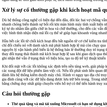
Xử lý sự cố thường gặp khi kích hoạt mã q
Dù hệ thống công nghệ có hiện đại đến đâu, đôi lúc hai vợ chồng vẫn
nhanh chóng biến thành sự bối rối khi màn hình máy tính xuất hiện n
ký tự do nhầm lẫn giữa chữ in hoa và chữ thường, cho đến các vấn đề
việc bình tĩnh nhận diện mã lỗi cụ thể sẽ giúp bạn khoanh vùng nhan
Hầu hết các lỗi từ chối kích hoạt đều bắt nguồn từ cơ chế kiểm tra tí
chỉ đối chiếu nó với danh sách mã phát hành hợp lệ mà còn chạy qua 
nguyên lý vận hành phổ biến là hệ thống bán lẻ thường duy trì trạng t
thay đổi trạng thái thành mã kích hoạt hợp lệ sau khi giao dịch qua
ghi nhận thẻ vẫn ở trạng thái vô hiệu hóa, tạo ra độ trễ kỹ thuật khiế
Khi đối mặt với các lỗi không xác định trên nền tảng web, giải pháp 
các xung đột dữ liệu phiên làm việc cũ. Nếu lỗi phát sinh liên quan
đánh lừa hệ thống kiểm duyệt máy chủ. Hành vi ngụy tạo địa chỉ tru
gia đình cùng với các dữ liệu đang được lưu trữ bên trong. Trong nhữ
bằng chứng duy nhất giúp chuyên viên hỗ trợ có thể tiến hành truy xuấ
Câu hỏi thường gặp
Thẻ quà tặng và mã tải xuống Microsoft có hạn sử dụng k