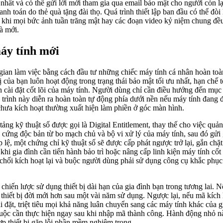
 nhất và có thể gửi lời mời tham gia qua email bảo mật cho người còn l
h toán do thẻ quà tặng đài thọ. Quá trình thiết lập ban đầu có thể đòi 
i khi mọi bức ảnh tuần trăng mật hay các đoạn video kỷ niệm chung đều
à mới.
áy tính mới
gian làm việc bằng cách đầu tư những chiếc máy tính cá nhân hoàn t
 của bạn luôn hoạt động trong trạng thái bảo mật tối ưu nhất, hạn chế 
 cài đặt cốt lõi của máy tính. Người dùng chỉ cần điều hướng đến mục 
trình này diễn ra hoàn toàn tự động phía dưới nền nếu máy tính đang đ
chưa kích hoạt thường xuất hiện làm phiền ở góc màn hình.
g kỹ thuật số được gọi là Digital Entitlement, thay thế cho việc quản
cứng độc bản từ bo mạch chủ và bộ vi xử lý của máy tính, sau đó gửi g
 lệ, một chứng chỉ kỹ thuật số sẽ được cấp phát ngược trở lại, gắn chặ
i gia đình cần tiến hành bảo trì hoặc nâng cấp linh kiện máy tính cốt
 chối kích hoạt lại và buộc người dùng phải sử dụng công cụ khắc phục s
iến lược sử dụng thiết bị dài hạn của gia đình bạn trong tương lai. 
hiết bị đời mới hơn sau một vài năm sử dụng. Ngược lại, nếu mã kích h
 đặt, triệt tiêu mọi khả năng luân chuyển sang các máy tính khác của g
ộc cần thực hiện ngay sau khi nhập mã thành công. Hành động nhỏ này g
p thiết bị gặp lỗi phần mềm nghiêm trọng.