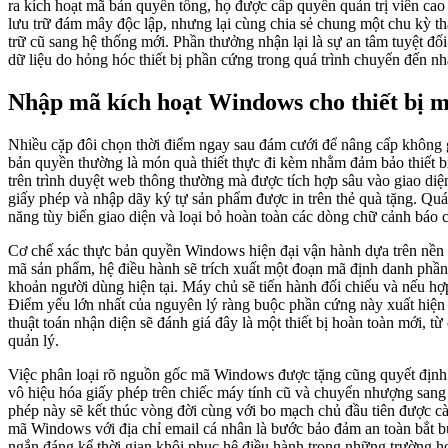
ra kích hoạt mã bản quyền tổng, họ được cấp quyền quản trị viên cao
lưu trữ đám mây độc lập, nhưng lại cùng chia sẻ chung một chu kỳ than
trữ cũ sang hệ thống mới. Phần thưởng nhận lại là sự an tâm tuyệt đố
dữ liệu do hỏng hóc thiết bị phần cứng trong quá trình chuyển đến nh
Nhập mã kích hoạt Windows cho thiết bị m
Nhiều cặp đôi chọn thời điểm ngay sau đám cưới để nâng cấp không 
bản quyền thường là món quà thiết thực đi kèm nhằm đảm bảo thiết bị
trên trình duyệt web thông thường mà được tích hợp sâu vào giao diện
giấy phép và nhập dãy ký tự sản phẩm được in trên thẻ quà tặng. Quá 
năng tùy biến giao diện và loại bỏ hoàn toàn các dòng chữ cảnh báo 
Cơ chế xác thực bản quyền Windows hiện đại vận hành dựa trên nền tản
mã sản phẩm, hệ điều hành sẽ trích xuất một đoạn mã định danh phần 
khoản người dùng hiện tại. Máy chủ sẽ tiến hành đối chiếu và nếu hợp
Điểm yếu lớn nhất của nguyên lý ràng buộc phần cứng này xuất hiện kh
thuật toán nhận diện sẽ đánh giá đây là một thiết bị hoàn toàn mới, từ
quản lý.
Việc phân loại rõ nguồn gốc mã Windows được tặng cũng quyết định ch
vô hiệu hóa giấy phép trên chiếc máy tính cũ và chuyển nhượng sang t
phép này sẽ kết thúc vòng đời cùng với bo mạch chủ đầu tiên được cài
mã Windows với địa chỉ email cá nhân là bước bảo đảm an toàn bắt bu
ngắn đáng kể thời gian khôi phục hệ điều hành trong những trường hợ