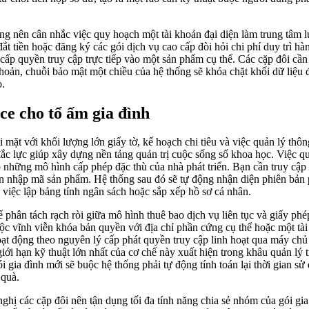
 nên cân nhắc việc quy hoạch một tài khoản đại diện làm trung tâm lưu 
 đắt tiền hoặc đăng ký các gói dịch vụ cao cấp đòi hỏi chi phí duy trì 
cấp quyền truy cập trực tiếp vào một sản phẩm cụ thể. Các cặp đôi cần c
khoản, chuỗi bảo mật một chiều của hệ thống sẽ khóa chặt khối dữ liệ
o.
ce cho tổ ấm gia đình
mặt với khối lượng lớn giấy tờ, kế hoạch chi tiêu và việc quản lý thô
 đắc lực giúp xây dựng nền tảng quản trị cuộc sống số khoa học. Việc 
hững mô hình cấp phép đặc thù của nhà phát triển. Bạn cần truy cập 
thận nhập mã sản phẩm. Hệ thống sau đó sẽ tự động nhận diện phiên bả
việc lập bảng tính ngân sách hoặc sắp xếp hồ sơ cá nhân.
hân tách rạch ròi giữa mô hình thuê bao dịch vụ liên tục và giấy phép
buộc vĩnh viễn khóa bản quyền với địa chỉ phần cứng cụ thể hoặc một t
oạt động theo nguyên lý cấp phát quyền truy cập linh hoạt qua máy ch
iới hạn kỹ thuật lớn nhất của cơ chế này xuất hiện trong khâu quản lý
 gia đình mới sẽ buộc hệ thống phải tự động tính toán lại thời gian sử
 quà.
ghị các cặp đôi nên tận dụng tối đa tính năng chia sẻ nhóm của gói gia