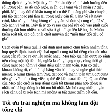
thống dịch chuyển. Một thay đổi ở khâu tiệc có thể ảnh hưởng đến
số lượng bàn, sơ đồ chỗ ngồi, in ấn, quà tặng và cả nhân sự điều
phối. Một thay đổi ở khâu trang trí có thể làm tăng phí vận chuyển,
phí lắp đặt hoặc phí làm lại trong ngày cận lễ. Càng về sát ngày
cưới, khả năng thương lượng càng giảm vì đơn vị cung cấp đã sắp
xếp lịch và vật tư. Đây là lý do vì sao chi phí sửa đổi vào phút cuối
thường đắt hơn nhiều so với sửa ở giai đoạn lên kế hoạch. Muốn
kiểm soát tốt, cặp đôi phải chốt nguyên tắc “mỗi thay đổi đều có
giá”.
Cách quản lý hiệu quả là chỉ định một người chịu trách nhiệm tổng
hợp quyết định, tránh việc hai người cùng trả lời riêng cho các nhà
cung cấp rồi tạo ra dữ liệu khác nhau. Mọi báo giá nên được so sánh
trên cùng một bộ tiêu chí, nghĩa là cùng hạng mục, cùng thời gian,
cùng mức bao gồm và cùng điều kiện thanh toán. Khi có điều
khoản không rõ, cần hỏi lại bằng văn bản thay vì nghe giải thích
miệng. Những khoản tạm ứng, đặt cọc và thanh toán từng đợt cũng
nên gắn với mốc công việc cụ thể để kiểm soát tiến độ. Quan điểm
của Mẹo tiệc cưới là hợp đồng cưới tốt không phải hợp đồng rẻ
nhất, mà là hợp đồng ít chỗ mơ hồ nhất. Mơ hồ càng nhiều, ngân
sách càng dễ bị kéo lệch mà không ai bắt được điểm bắt đầu.
Tối ưu trải nghiệm mà không làm đội
tổng chi