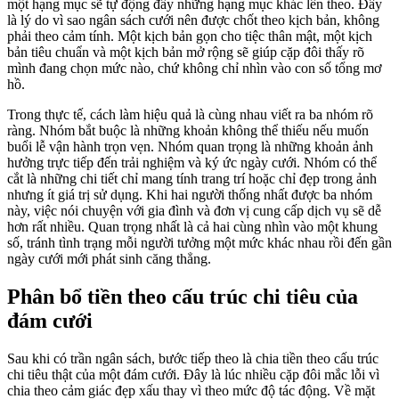
một hạng mục sẽ tự động đẩy những hạng mục khác lên theo. Đây
là lý do vì sao ngân sách cưới nên được chốt theo kịch bản, không
phải theo cảm tính. Một kịch bản gọn cho tiệc thân mật, một kịch
bản tiêu chuẩn và một kịch bản mở rộng sẽ giúp cặp đôi thấy rõ
mình đang chọn mức nào, chứ không chỉ nhìn vào con số tổng mơ
hồ.
Trong thực tế, cách làm hiệu quả là cùng nhau viết ra ba nhóm rõ
ràng. Nhóm bắt buộc là những khoản không thể thiếu nếu muốn
buổi lễ vận hành trọn vẹn. Nhóm quan trọng là những khoản ảnh
hưởng trực tiếp đến trải nghiệm và ký ức ngày cưới. Nhóm có thể
cắt là những chi tiết chỉ mang tính trang trí hoặc chỉ đẹp trong ảnh
nhưng ít giá trị sử dụng. Khi hai người thống nhất được ba nhóm
này, việc nói chuyện với gia đình và đơn vị cung cấp dịch vụ sẽ dễ
hơn rất nhiều. Quan trọng nhất là cả hai cùng nhìn vào một khung
số, tránh tình trạng mỗi người tưởng một mức khác nhau rồi đến gần
ngày cưới mới phát sinh căng thẳng.
Phân bổ tiền theo cấu trúc chi tiêu của
đám cưới
Sau khi có trần ngân sách, bước tiếp theo là chia tiền theo cấu trúc
chi tiêu thật của một đám cưới. Đây là lúc nhiều cặp đôi mắc lỗi vì
chia theo cảm giác đẹp xấu thay vì theo mức độ tác động. Về mặt