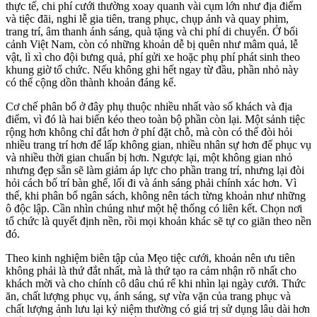
thực tế, chi phí cưới thường xoay quanh vài cụm lớn như địa điểm
và tiệc đãi, nghi lễ gia tiên, trang phục, chụp ảnh và quay phim,
trang trí, âm thanh ánh sáng, quà tặng và chi phí di chuyển. Ở bối
cảnh Việt Nam, còn có những khoản dễ bị quên như mâm quả, lễ
vật, lì xì cho đội bưng quả, phí gửi xe hoặc phụ phí phát sinh theo
khung giờ tổ chức. Nếu không ghi hết ngay từ đầu, phần nhỏ này
có thể cộng dồn thành khoản đáng kể.
Cơ chế phân bổ ở đây phụ thuộc nhiều nhất vào số khách và địa
điểm, vì đó là hai biến kéo theo toàn bộ phần còn lại. Một sảnh tiệc
rộng hơn không chỉ đắt hơn ở phí đặt chỗ, mà còn có thể đòi hỏi
nhiều trang trí hơn để lấp không gian, nhiều nhân sự hơn để phục vụ
và nhiều thời gian chuẩn bị hơn. Ngược lại, một không gian nhỏ
nhưng đẹp sẵn sẽ làm giảm áp lực cho phần trang trí, nhưng lại đòi
hỏi cách bố trí bàn ghế, lối đi và ánh sáng phải chính xác hơn. Vì
thế, khi phân bổ ngân sách, không nên tách từng khoản như những
ô độc lập. Cần nhìn chúng như một hệ thống có liên kết. Chọn nơi
tổ chức là quyết định nền, rồi mọi khoản khác sẽ tự co giãn theo nền
đó.
Theo kinh nghiệm biên tập của Mẹo tiệc cưới, khoản nên ưu tiên
không phải là thứ đắt nhất, mà là thứ tạo ra cảm nhận rõ nhất cho
khách mời và cho chính cô dâu chú rể khi nhìn lại ngày cưới. Thức
ăn, chất lượng phục vụ, ánh sáng, sự vừa vặn của trang phục và
chất lượng ảnh lưu lại kỷ niệm thường có giá trị sử dụng lâu dài hơn