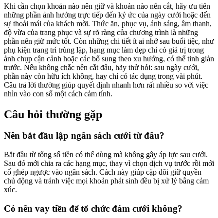
Khi cần chọn khoản nào nên giữ và khoản nào nên cắt, hãy ưu tiên
những phần ảnh hưởng trực tiếp đến ký ức của ngày cưới hoặc đến
sự thoải mái của khách mời. Thức ăn, phục vụ, ánh sáng, âm thanh,
độ vừa của trang phục và sự rõ ràng của chương trình là những
phần nên giữ mức tốt. Còn những chi tiết ít ai nhớ sau buổi tiệc, như
phụ kiện trang trí trùng lặp, hạng mục làm đẹp chỉ có giá trị trong
ảnh chụp cận cảnh hoặc các bổ sung theo xu hướng, có thể tinh giản
trước. Nếu không chắc nên cắt đâu, hãy thử hỏi: sau ngày cưới,
phần này còn hữu ích không, hay chỉ có tác dụng trong vài phút.
Câu trả lời thường giúp quyết định nhanh hơn rất nhiều so với việc
nhìn vào con số một cách cảm tính.
Câu hỏi thường gặp
Nên bắt đầu lập ngân sách cưới từ đâu?
Bắt đầu từ tổng số tiền có thể dùng mà không gây áp lực sau cưới.
Sau đó mới chia ra các hạng mục, thay vì chọn dịch vụ trước rồi mới
cố ghép ngược vào ngân sách. Cách này giúp cặp đôi giữ quyền
chủ động và tránh việc mọi khoản phát sinh đều bị xử lý bằng cảm
xúc.
Có nên vay tiền để tổ chức đám cưới không?