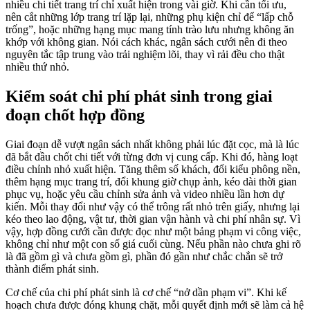
nhiều chi tiết trang trí chỉ xuất hiện trong vài giờ. Khi cần tối ưu,
nên cắt những lớp trang trí lặp lại, những phụ kiện chỉ để “lấp chỗ
trống”, hoặc những hạng mục mang tính trào lưu nhưng không ăn
khớp với không gian. Nói cách khác, ngân sách cưới nên đi theo
nguyên tắc tập trung vào trải nghiệm lõi, thay vì rải đều cho thật
nhiều thứ nhỏ.
Kiểm soát chi phí phát sinh trong giai
đoạn chốt hợp đồng
Giai đoạn dễ vượt ngân sách nhất không phải lúc đặt cọc, mà là lúc
đã bắt đầu chốt chi tiết với từng đơn vị cung cấp. Khi đó, hàng loạt
điều chỉnh nhỏ xuất hiện. Tăng thêm số khách, đổi kiểu phông nền,
thêm hạng mục trang trí, đổi khung giờ chụp ảnh, kéo dài thời gian
phục vụ, hoặc yêu cầu chỉnh sửa ảnh và video nhiều lần hơn dự
kiến. Mỗi thay đổi như vậy có thể trông rất nhỏ trên giấy, nhưng lại
kéo theo lao động, vật tư, thời gian vận hành và chi phí nhân sự. Vì
vậy, hợp đồng cưới cần được đọc như một bảng phạm vi công việc,
không chỉ như một con số giá cuối cùng. Nếu phần nào chưa ghi rõ
là đã gồm gì và chưa gồm gì, phần đó gần như chắc chắn sẽ trở
thành điểm phát sinh.
Cơ chế của chi phí phát sinh là cơ chế “nở dần phạm vi”. Khi kế
hoạch chưa được đóng khung chặt, mỗi quyết định mới sẽ làm cả hệ