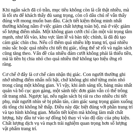
Khi ngân sách đã có trần, mục tiêu không còn là cắt thật nhiều, mà
là tối ưu để khách thấy đủ sang trọng, còn cô dâu chú rể vẫn thấy
đúng với mong muốn ban đầu. Cách tiết kiệm thông minh nhất
thường không nằm ở việc giảm chất lượng toàn bộ, mà ở việc giảm
số lượng điểm nhấn. Một không gian cưới chỉ cần một vài trọng tâm
mạnh, như lối vào, khu vực làm lễ và bàn tiệc chính, là đã đủ tạo
cảm giác chỉn chu. Nếu cố thêm quá nhiều lớp trang trí, quá nhiều
màu sắc hoặc quá nhiều chi tiết thị giác, tổng thể sẽ rối và ngân sách
cũng tăng theo. Vấn đề của nhiều đám cưới không phải là thiếu tiền,
mà là tiền bị chia nhỏ cho quá nhiều thứ không tạo hiệu ứng rõ
ràng.
Cơ chế ở đây là cơ chế cảm nhận thị giác. Con người thường ghi
nhớ những điểm nhấn nổi bật, chứ không ghi nhớ từng món nhỏ
trong cùng một không gian. Vì vậy, khi ánh sáng tốt, bảng màu nhất
quán và bố cục gọn gàng, một sảnh tiệc đơn giản vẫn có thể trông
rất trang nhã. Ngược lại, nếu ngân sách bị rải ra cho nhiều chi tiết
phụ, mắt người nhìn sẽ bị phân tán, cảm giác sang trọng giảm xuống
dù tổng chi không hề thấp. Điều này đặc biệt đúng với phần trang trí
và tạo hình không gian. Muốn tiết kiệm mà không làm mất chất
lượng, hãy đầu tư vào sự đồng bộ thay vì vào độ dày của phụ kiện.
Chất lượng dịch vụ và mạch trải nghiệm quan trọng hơn số lượng
vật phẩm trang trí.