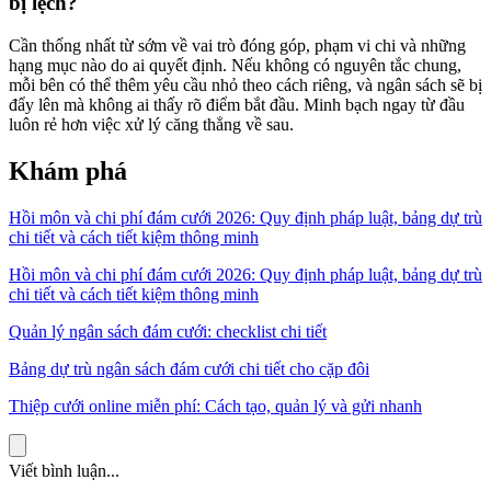
bị lệch?
Cần thống nhất từ sớm về vai trò đóng góp, phạm vi chi và những
hạng mục nào do ai quyết định. Nếu không có nguyên tắc chung,
mỗi bên có thể thêm yêu cầu nhỏ theo cách riêng, và ngân sách sẽ bị
đẩy lên mà không ai thấy rõ điểm bắt đầu. Minh bạch ngay từ đầu
luôn rẻ hơn việc xử lý căng thẳng về sau.
Khám phá
Hồi môn và chi phí đám cưới 2026: Quy định pháp luật, bảng dự trù
chi tiết và cách tiết kiệm thông minh
Hồi môn và chi phí đám cưới 2026: Quy định pháp luật, bảng dự trù
chi tiết và cách tiết kiệm thông minh
Quản lý ngân sách đám cưới: checklist chi tiết
Bảng dự trù ngân sách đám cưới chi tiết cho cặp đôi
Thiệp cưới online miễn phí: Cách tạo, quản lý và gửi nhanh
Viết bình luận...