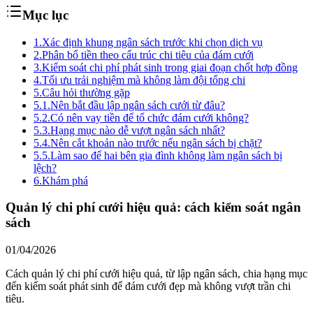
Mục lục
1.
Xác định khung ngân sách trước khi chọn dịch vụ
2.
Phân bổ tiền theo cấu trúc chi tiêu của đám cưới
3.
Kiểm soát chi phí phát sinh trong giai đoạn chốt hợp đồng
4.
Tối ưu trải nghiệm mà không làm đội tổng chi
5.
Câu hỏi thường gặp
5.1.
Nên bắt đầu lập ngân sách cưới từ đâu?
5.2.
Có nên vay tiền để tổ chức đám cưới không?
5.3.
Hạng mục nào dễ vượt ngân sách nhất?
5.4.
Nên cắt khoản nào trước nếu ngân sách bị chặt?
5.5.
Làm sao để hai bên gia đình không làm ngân sách bị
lệch?
6.
Khám phá
Quản lý chi phí cưới hiệu quả: cách kiểm soát ngân
sách
01/04/2026
Cách quản lý chi phí cưới hiệu quả, từ lập ngân sách, chia hạng mục
đến kiểm soát phát sinh để đám cưới đẹp mà không vượt trần chi
tiêu.