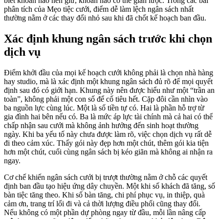
biết khoản nào nên giữ, khoản nào có thể giản lược. Trong các bài
phân tích của Mẹo tiệc cưới, điểm dễ làm lệch ngân sách nhất
thường nằm ở các thay đổi nhỏ sau khi đã chốt kế hoạch ban đầu.
Xác định khung ngân sách trước khi chọn
dịch vụ
Điểm khởi đầu của mọi kế hoạch cưới không phải là chọn nhà hàng
hay studio, mà là xác định một khung ngân sách đủ rõ để mọi quyết
định sau đó có giới hạn. Khung này nên được hiểu như một “trần an
toàn”, không phải một con số để cố tiêu hết. Cặp đôi cần nhìn vào
ba nguồn lực cùng lúc. Một là số tiền tự có. Hai là phần hỗ trợ từ
gia đình hai bên nếu có. Ba là mức áp lực tài chính mà cả hai có thể
chấp nhận sau cưới mà không ảnh hưởng đến sinh hoạt thường
ngày. Khi ba yếu tố này chưa được làm rõ, việc chọn dịch vụ rất dễ
đi theo cảm xúc. Thấy gói này đẹp hơn một chút, thêm gói kia tiện
hơn một chút, cuối cùng ngân sách bị kéo giãn mà không ai nhận ra
ngay.
Cơ chế khiến ngân sách cưới bị trượt thường nằm ở chỗ các quyết
định ban đầu tạo hiệu ứng dây chuyền. Một khi số khách đã tăng, số
bàn tiệc tăng theo. Khi số bàn tăng, chi phí phục vụ, in thiệp, quà
cảm ơn, trang trí lối đi và cả thời lượng điều phối cũng thay đổi.
Nếu không có một phần dự phòng ngay từ đầu, mỗi lần nâng cấp