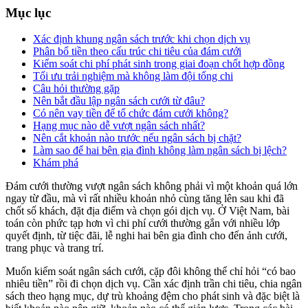
Mục lục
Xác định khung ngân sách trước khi chọn dịch vụ
Phân bổ tiền theo cấu trúc chi tiêu của đám cưới
Kiểm soát chi phí phát sinh trong giai đoạn chốt hợp đồng
Tối ưu trải nghiệm mà không làm đội tổng chi
Câu hỏi thường gặp
Nên bắt đầu lập ngân sách cưới từ đâu?
Có nên vay tiền để tổ chức đám cưới không?
Hạng mục nào dễ vượt ngân sách nhất?
Nên cắt khoản nào trước nếu ngân sách bị chặt?
Làm sao để hai bên gia đình không làm ngân sách bị lệch?
Khám phá
Đám cưới thường vượt ngân sách không phải vì một khoản quá lớn
ngay từ đầu, mà vì rất nhiều khoản nhỏ cùng tăng lên sau khi đã
chốt số khách, đặt địa điểm và chọn gói dịch vụ. Ở Việt Nam, bài
toán còn phức tạp hơn vì chi phí cưới thường gắn với nhiều lớp
quyết định, từ tiệc đãi, lễ nghi hai bên gia đình cho đến ảnh cưới,
trang phục và trang trí.
Muốn kiểm soát ngân sách cưới, cặp đôi không thể chỉ hỏi “có bao
nhiêu tiền” rồi đi chọn dịch vụ. Cần xác định trần chi tiêu, chia ngân
sách theo hạng mục, dự trù khoảng đệm cho phát sinh và đặc biệt là