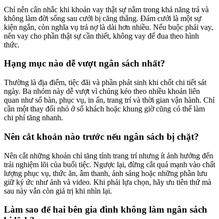
Chỉ nên cân nhắc khi khoản vay thật sự nằm trong khả năng trả và
không làm đời sống sau cưới bị căng thẳng. Đám cưới là một sự
kiện ngắn, còn nghĩa vụ trả nợ là dài hơn nhiều. Nếu buộc phải vay,
nên vay cho phần thật sự cần thiết, không vay để đua theo hình
thức.
Hạng mục nào dễ vượt ngân sách nhất?
Thường là địa điểm, tiệc đãi và phần phát sinh khi chốt chi tiết sát
ngày. Ba nhóm này dễ vượt vì chúng kéo theo nhiều khoản liên
quan như số bàn, phục vụ, in ấn, trang trí và thời gian vận hành. Chỉ
cần một thay đổi nhỏ ở số khách hoặc khung giờ cũng có thể làm
chi phí tăng nhanh.
Nên cắt khoản nào trước nếu ngân sách bị chặt?
Nên cắt những khoản chỉ tăng tính trang trí nhưng ít ảnh hưởng đến
trải nghiệm lõi của buổi tiệc. Ngược lại, đừng cắt quá mạnh vào chất
lượng phục vụ, thức ăn, âm thanh, ánh sáng hoặc những phần lưu
giữ ký ức như ảnh và video. Khi phải lựa chọn, hãy ưu tiên thứ mà
sau này vẫn còn giá trị khi nhìn lại.
Làm sao để hai bên gia đình không làm ngân sách