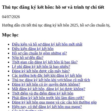
Thủ tục đăng ký kết hôn: hồ sơ và trình tự chi tiết
04/07/2026
Hướng dẫn chi tiết thủ tục đăng ký kết hôn 2025, hồ sơ cần chuẩn bị,
Mục lục
Điều kiện và hồ sơ đăng ký kết hôn mới nhất
Điều kiện đăng ký kết hôn
Hồ sơ cần chuẩn bị gồm những gì?
Nộp hồ sơ đến đâu?
Thời gian cấp đăng ký kết hôn là bao lâu?
Lệ phí đăng ký kết hôn là bao nhiêu?
Đăng ký kết hôn được cấp mấy bản?
Các trường hợp đặc biệt khi đăng ký kết hôn
Thủ tục đăng ký kết hôn khi vợ/chồng cũ mất tích
Đăng ký kết hôn có ủy quyền được không?
Mất đăng ký kết hôn, đăng ký lại được không?
Thời điểm và địa điểm đăng ký kết hôn
Phải đăng ký kết hôn trước khi làm đám cưới?
Đăng ký kết hôn qua mạng và các câu hỏi thường gặp
Hiện nay, có thể đăng ký kết hôn qua mạng?