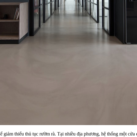
để giảm thiểu thủ tục rườm rà. Tại nhiều địa phương, hệ thống một cửa 