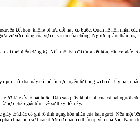
ự nguyện kết hôn, không bị lừa dối hay ép buộc. Quan hệ hôn nhân củ
iữa vợ với chồng của vợ cũ, vợ cũ của chồng. Người bị tâm thần hoặc
 thân tại thời điểm đăng ký. Nếu một bên đã từng kết hôn, cần có giấy
định. Tờ khai này có thể tải trực tuyến từ trang web của Ủy ban nhân 
gười là giấy tờ bắt buộc. Bản sao giấy khai sinh của cả hai người cũn
y tờ hợp pháp giải trình về sự thay đổi này.
 giấy tờ khác có ghi rõ tình trạng hôn nhân của hai người. Nếu một bên
hợp pháp hóa lãnh sự hoặc được cơ quan có thẩm quyền của Việt Nam c