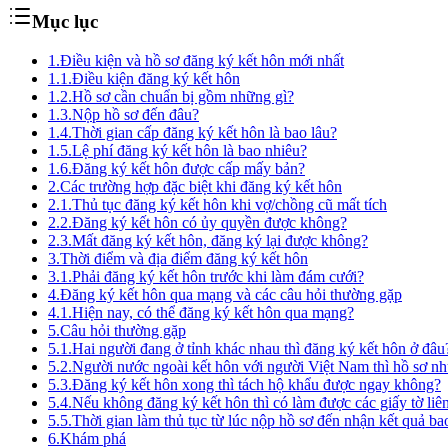
Mục lục
1.
Điều kiện và hồ sơ đăng ký kết hôn mới nhất
1.1.
Điều kiện đăng ký kết hôn
1.2.
Hồ sơ cần chuẩn bị gồm những gì?
1.3.
Nộp hồ sơ đến đâu?
1.4.
Thời gian cấp đăng ký kết hôn là bao lâu?
1.5.
Lệ phí đăng ký kết hôn là bao nhiêu?
1.6.
Đăng ký kết hôn được cấp mấy bản?
2.
Các trường hợp đặc biệt khi đăng ký kết hôn
2.1.
Thủ tục đăng ký kết hôn khi vợ/chồng cũ mất tích
2.2.
Đăng ký kết hôn có ủy quyền được không?
2.3.
Mất đăng ký kết hôn, đăng ký lại được không?
3.
Thời điểm và địa điểm đăng ký kết hôn
3.1.
Phải đăng ký kết hôn trước khi làm đám cưới?
4.
Đăng ký kết hôn qua mạng và các câu hỏi thường gặp
4.1.
Hiện nay, có thể đăng ký kết hôn qua mạng?
5.
Câu hỏi thường gặp
5.1.
Hai người đang ở tỉnh khác nhau thì đăng ký kết hôn ở đâu
5.2.
Người nước ngoài kết hôn với người Việt Nam thì hồ sơ nh
5.3.
Đăng ký kết hôn xong thì tách hộ khẩu được ngay không?
5.4.
Nếu không đăng ký kết hôn thì có làm được các giấy tờ li
5.5.
Thời gian làm thủ tục từ lúc nộp hồ sơ đến nhận kết quả ba
6.
Khám phá