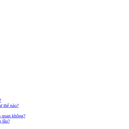
?
ư thế nào?
ên quan không?
o lâu?