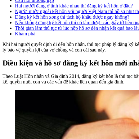
Câu hỏi thường gặp
Hai người đang ở tỉnh khác nhau thì đăng ký kết hôn ở đâu?
Người nước ngoài kết hôn với người Việt Nam thì hồ sơ như t
Đăng ký kết hôn xong thì tách hộ khẩu được ngay không?
Nếu không đăng ký kết hôn thì có làm được các giấy tờ liên q
Thời gian làm thủ tục từ lúc nộp hồ sơ đến nhận kết quả bao lâ
Khám phá
Khi hai người quyết định đi đến hôn nhân, thủ tục pháp lý đăng ký k
lý bảo vệ quyền lợi của vợ chồng và con cái sau này.
Điều kiện và hồ sơ đăng ký kết hôn mới nh
Theo Luật Hôn nhân và Gia đình 2014, đăng ký kết hôn là thủ tục bắt
kế, quyền nuôi con và các vấn đề khác liên quan đến gia đình.