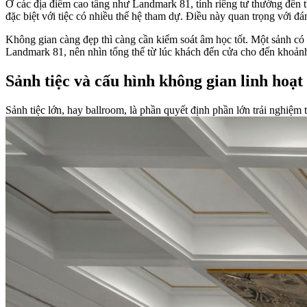
Ở các địa điểm cao tầng như Landmark 81, tính riêng tư thường đến t
đặc biệt với tiệc có nhiều thế hệ tham dự. Điều này quan trọng với 
Không gian càng đẹp thì càng cần kiểm soát âm học tốt. Một sảnh có 
Landmark 81, nên nhìn tổng thể từ lúc khách đến cửa cho đến khoảnh k
Sảnh tiệc và cấu hình không gian linh hoạt
Sảnh tiệc lớn, hay ballroom, là phần quyết định phần lớn trải nghiệm