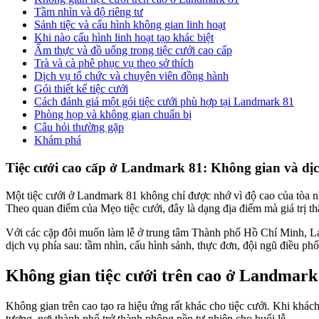
Tầm nhìn và độ riêng tư
Sảnh tiệc và cấu hình không gian linh hoạt
Khi nào cấu hình linh hoạt tạo khác biệt
Ẩm thực và đồ uống trong tiệc cưới cao cấp
Trà và cà phê phục vụ theo sở thích
Dịch vụ tổ chức và chuyên viên đồng hành
Gói thiết kế tiệc cưới
Cách đánh giá một gói tiệc cưới phù hợp tại Landmark 81
Phòng họp và không gian chuẩn bị
Câu hỏi thường gặp
Khám phá
Tiệc cưới cao cấp ở Landmark 81: Không gian và dị
Một tiệc cưới ở Landmark 81 không chỉ được nhớ vì độ cao của tòa n
Theo quan điểm của Mẹo tiệc cưới, đây là dạng địa điểm mà giá trị th
Với các cặp đôi muốn làm lễ ở trung tâm Thành phố Hồ Chí Minh, L
dịch vụ phía sau: tầm nhìn, cấu hình sảnh, thực đơn, đội ngũ điều phố
Không gian tiệc cưới trên cao ở Landmark
Không gian trên cao tạo ra hiệu ứng rất khác cho tiệc cưới. Khi khá
tượng, nơi thành phố trở thành phông nền tự nhiên cho buổi lễ.