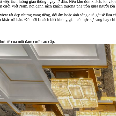
ừ việc tách luồng giao thông ngay từ đầu. Nếu khu đón khách, lối vào s
đám cưới Việt Nam, nơi danh sách khách thường pha trộn giữa người lớn 
view rất đẹp nhưng vang tiếng, dội âm hoặc ánh sáng quá gắt sẽ làm ch
hắc rời bàn. Đó mới là cách biết không gian có thực sự sang hay chỉ “
 thực tế của một đám cưới cao cấp.