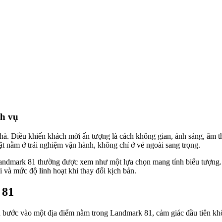
ch vụ
hà. Điều khiến khách mời ấn tượng là cách không gian, ánh sáng, âm th
ật nằm ở trải nghiệm vận hành, không chỉ ở vẻ ngoài sang trọng.
andmark 81 thường được xem như một lựa chọn mang tính biểu tượng. 
i và mức độ linh hoạt khi thay đổi kịch bản.
 81
ch bước vào một địa điểm nằm trong Landmark 81, cảm giác đầu tiên khô