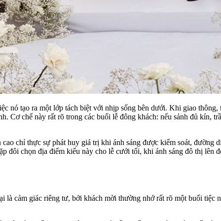
iệc nó tạo ra một lớp tách biệt với nhịp sống bên dưới. Khi giao thông
. Cơ chế này rất rõ trong các buổi lễ đông khách: nếu sảnh đủ kín, trầ
ao chỉ thực sự phát huy giá trị khi ánh sáng được kiểm soát, đường d
đôi chọn địa điểm kiểu này cho lễ cưới tối, khi ánh sáng đô thị lên đè
 lại là cảm giác riêng tư, bởi khách mời thường nhớ rất rõ một buổi tiệ