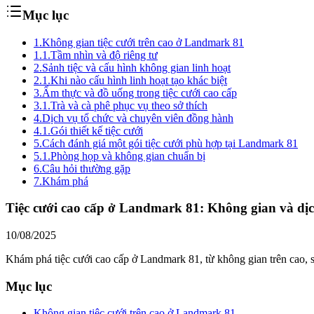
Mục lục
1.
Không gian tiệc cưới trên cao ở Landmark 81
1.1.
Tầm nhìn và độ riêng tư
2.
Sảnh tiệc và cấu hình không gian linh hoạt
2.1.
Khi nào cấu hình linh hoạt tạo khác biệt
3.
Ẩm thực và đồ uống trong tiệc cưới cao cấp
3.1.
Trà và cà phê phục vụ theo sở thích
4.
Dịch vụ tổ chức và chuyên viên đồng hành
4.1.
Gói thiết kế tiệc cưới
5.
Cách đánh giá một gói tiệc cưới phù hợp tại Landmark 81
5.1.
Phòng họp và không gian chuẩn bị
6.
Câu hỏi thường gặp
7.
Khám phá
Tiệc cưới cao cấp ở Landmark 81: Không gian và dị
10/08/2025
Khám phá tiệc cưới cao cấp ở Landmark 81, từ không gian trên cao, sả
Mục lục
Không gian tiệc cưới trên cao ở Landmark 81