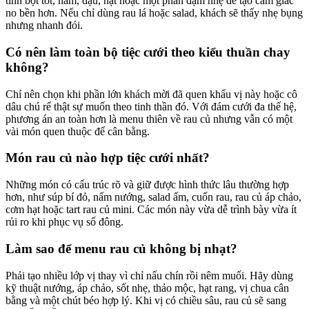
tinh bột tốt, nấm, đậu, hạt hoặc một phần đạm nhẹ để tạo cảm giác
no bền hơn. Nếu chỉ dùng rau lá hoặc salad, khách sẽ thấy nhẹ bụng
nhưng nhanh đói.
Có nên làm toàn bộ tiệc cưới theo kiểu thuần chay
không?
Chỉ nên chọn khi phần lớn khách mời đã quen khẩu vị này hoặc cô
dâu chú rể thật sự muốn theo tinh thần đó. Với đám cưới đa thế hệ,
phương án an toàn hơn là menu thiên về rau củ nhưng vẫn có một
vài món quen thuộc để cân bằng.
Món rau củ nào hợp tiệc cưới nhất?
Những món có cấu trúc rõ và giữ được hình thức lâu thường hợp
hơn, như súp bí đỏ, nấm nướng, salad ấm, cuốn rau, rau củ áp chảo,
cơm hạt hoặc tart rau củ mini. Các món này vừa dễ trình bày vừa ít
rủi ro khi phục vụ số đông.
Làm sao để menu rau củ không bị nhạt?
Phải tạo nhiều lớp vị thay vì chỉ nấu chín rồi nêm muối. Hãy dùng
kỹ thuật nướng, áp chảo, sốt nhẹ, thảo mộc, hạt rang, vị chua cân
bằng và một chút béo hợp lý. Khi vị có chiều sâu, rau củ sẽ sang