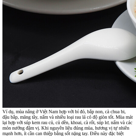
Ví dụ, mùa nắng ở Việt Nam hợp với bí đỏ, bắp non, cà chua bi,
đậu bắp, măng tây, nấm và nhiều loại rau lá có độ giòn tốt. Mùa mát
lại hợp với súp kem rau củ, củ dền, khoai, cà rốt, súp lơ, nấm và các
món nướng đậm vị. Khi nguyên liệu đúng mùa, hương vị tự nhiên
mạnh hơn, ít cần can thiệp bằng sốt nặng tay. Điều này đặc biệt