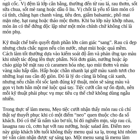
ngũ cốc. Vị đệm là lớp cân bằng, thường đến từ rau lá, rau thơm, sốt
sữa chua, sốt mè rang hoặc dầu ô liu. Vị chốt là yếu tố làm món có
cá tính, chẳng hạn chanh vàng, tiêu đen, giấm balsamic, phô mai
mặn nhẹ, hạt rang hoặc thảo mộc thơm. Khi ba lớp này khớp nhau,
món ăn có thể đứng độc lập như một món chính chứ không chỉ là
món phụ.
Kỹ thuật chế biến quyết định phần lớn cảm giác “sang”. Rau củ đẹp
nhưng chưa chắc ngon nếu còn nước, nhạt mùi hoặc quá mềm.
Cách làm tốt thường dựa vào kiểm soát độ ẩm và phản ứng tạo màu
khi nhiệt tác động lên thực phẩm. Nói đơn giản, nướng hoặc áp
chảo giúp bề mặt rau củ caramen hóa nhẹ, tạo mùi thơm và màu
vàng nâu hấp dẫn. Hấp hoặc chần nhanh lại giữ màu xanh tươi cho
những loại rau cần độ giòn. Đó là lý do cùng là bông cải xanh,
nhưng nếu chần rồi sốc lạnh đúng kỹ thuật, món sẽ sáng màu và
gọn vị hơn hẳn một mẻ luộc quá tay. Tiệc cưới cần sự ổn định, nên
mỗi kỹ thuật phải phục vụ mục tiêu cụ thể chứ không dùng ngẫu
nhiên.
Trong thực tế làm menu, Mẹo tiệc cưới nhận thấy món rau củ chỉ
thật sự thuyết phục khi có một điểm “neo” quen thuộc cho đa số
khách. Đó có thể là nấm xào bơ tỏi, bí đỏ nghiền mịn, súp rau củ,
lasagna rau củ, cơm hạt với rau nướng, hoặc salad ấm. Điểm neo
này giúp khách lớn tuổi không thấy menu quá xa lạ, trong khi nhóm
trẻ vẫn cảm nhận được sự sáng tạo. Một menu sang là menu làm