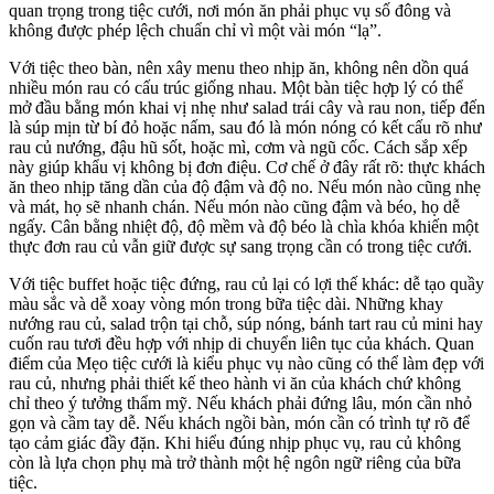
quan trọng trong tiệc cưới, nơi món ăn phải phục vụ số đông và
không được phép lệch chuẩn chỉ vì một vài món “lạ”.
Với tiệc theo bàn, nên xây menu theo nhịp ăn, không nên dồn quá
nhiều món rau có cấu trúc giống nhau. Một bàn tiệc hợp lý có thể
mở đầu bằng món khai vị nhẹ như salad trái cây và rau non, tiếp đến
là súp mịn từ bí đỏ hoặc nấm, sau đó là món nóng có kết cấu rõ như
rau củ nướng, đậu hũ sốt, hoặc mì, cơm và ngũ cốc. Cách sắp xếp
này giúp khẩu vị không bị đơn điệu. Cơ chế ở đây rất rõ: thực khách
ăn theo nhịp tăng dần của độ đậm và độ no. Nếu món nào cũng nhẹ
và mát, họ sẽ nhanh chán. Nếu món nào cũng đậm và béo, họ dễ
ngấy. Cân bằng nhiệt độ, độ mềm và độ béo là chìa khóa khiến một
thực đơn rau củ vẫn giữ được sự sang trọng cần có trong tiệc cưới.
Với tiệc buffet hoặc tiệc đứng, rau củ lại có lợi thế khác: dễ tạo quầy
màu sắc và dễ xoay vòng món trong bữa tiệc dài. Những khay
nướng rau củ, salad trộn tại chỗ, súp nóng, bánh tart rau củ mini hay
cuốn rau tươi đều hợp với nhịp di chuyển liên tục của khách. Quan
điểm của Mẹo tiệc cưới là kiểu phục vụ nào cũng có thể làm đẹp với
rau củ, nhưng phải thiết kế theo hành vi ăn của khách chứ không
chỉ theo ý tưởng thẩm mỹ. Nếu khách phải đứng lâu, món cần nhỏ
gọn và cầm tay dễ. Nếu khách ngồi bàn, món cần có trình tự rõ để
tạo cảm giác đầy đặn. Khi hiểu đúng nhịp phục vụ, rau củ không
còn là lựa chọn phụ mà trở thành một hệ ngôn ngữ riêng của bữa
tiệc.