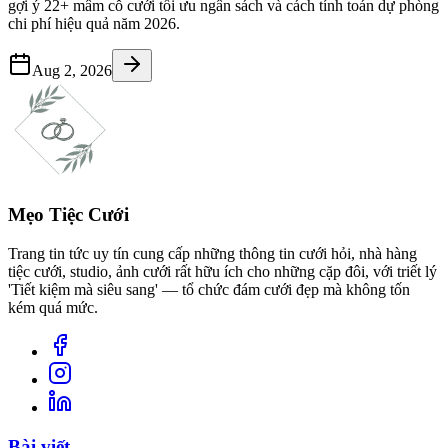
gợi ý 22+ mâm cỗ cưới tối ưu ngân sách và cách tính toán dự phòng
chi phí hiệu quả năm 2026.
Aug 2, 2026
Mẹo Tiệc Cưới
Trang tin tức uy tín cung cấp những thông tin cưới hỏi, nhà hàng
tiệc cưới, studio, ảnh cưới rất hữu ích cho những cặp đôi, với triết lý
'Tiết kiệm mà siêu sang' — tổ chức đám cưới đẹp mà không tốn
kém quá mức.
Bài viết