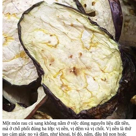
Một món rau củ sang không nằm ở việc dùng nguyên liệu đắt tiền,
mà ở chỗ phối đúng ba lớp: vị nền, vị đệm và vị chốt. Vị nền là thứ
tạo cảm giác no và đậm, như khoai, bí đỏ, nấm, đậu hũ non hoặc