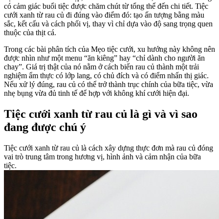
có cảm giác buổi tiệc được chăm chút từ tổng thể đến chi tiết. Tiệc
cưới xanh từ rau củ đi đúng vào điểm đó: tạo ấn tượng bằng màu
sắc, kết cấu và cách phối vị, thay vì chỉ dựa vào độ sang trọng quen
thuộc của thịt cá.
Trong các bài phân tích của Mẹo tiệc cưới, xu hướng này không nên
được nhìn như một menu “ăn kiêng” hay “chỉ dành cho người ăn
chay”. Giá trị thật của nó nằm ở cách biến rau củ thành một trải
nghiệm ẩm thực có lớp lang, có chủ đích và có điểm nhấn thị giác.
Nếu xử lý đúng, rau củ có thể trở thành trục chính của bữa tiệc, vừa
nhẹ bụng vừa đủ tinh tế để hợp với không khí cưới hiện đại.
Tiệc cưới xanh từ rau củ là gì và vì sao
đang được chú ý
Tiệc cưới xanh từ rau củ là cách xây dựng thực đơn mà rau củ đóng
vai trò trung tâm trong hương vị, hình ảnh và cảm nhận của bữa
tiệc.