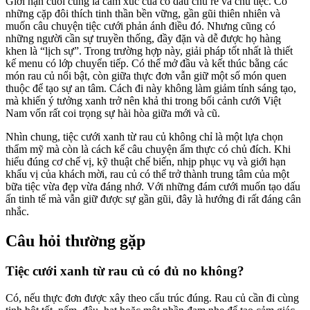
Giới hạn cuối cùng là cảm xúc của cô dâu chú rể và chủ tiệc. Có
những cặp đôi thích tinh thần bền vững, gần gũi thiên nhiên và
muốn câu chuyện tiệc cưới phản ánh điều đó. Nhưng cũng có
những người cần sự truyền thống, đầy đặn và dễ được họ hàng
khen là “lịch sự”. Trong trường hợp này, giải pháp tốt nhất là thiết
kế menu có lớp chuyển tiếp. Có thể mở đầu và kết thúc bằng các
món rau củ nổi bật, còn giữa thực đơn vẫn giữ một số món quen
thuộc để tạo sự an tâm. Cách đi này không làm giảm tính sáng tạo,
mà khiến ý tưởng xanh trở nên khả thi trong bối cảnh cưới Việt
Nam vốn rất coi trọng sự hài hòa giữa mới và cũ.
Nhìn chung, tiệc cưới xanh từ rau củ không chỉ là một lựa chọn
thẩm mỹ mà còn là cách kể câu chuyện ẩm thực có chủ đích. Khi
hiểu đúng cơ chế vị, kỹ thuật chế biến, nhịp phục vụ và giới hạn
khẩu vị của khách mời, rau củ có thể trở thành trung tâm của một
bữa tiệc vừa đẹp vừa đáng nhớ. Với những đám cưới muốn tạo dấu
ấn tinh tế mà vẫn giữ được sự gần gũi, đây là hướng đi rất đáng cân
nhắc.
Câu hỏi thường gặp
Tiệc cưới xanh từ rau củ có đủ no không?
Có, nếu thực đơn được xây theo cấu trúc đúng. Rau củ cần đi cùng