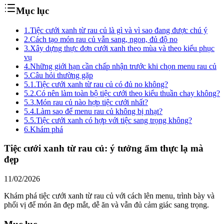
Mục lục
1.
Tiệc cưới xanh từ rau củ là gì và vì sao đang được chú ý
2.
Cách tạo món rau củ vẫn sang, ngon, đủ độ no
3.
Xây dựng thực đơn cưới xanh theo mùa và theo kiểu phục
vụ
4.
Những giới hạn cần chấp nhận trước khi chọn menu rau củ
5.
Câu hỏi thường gặp
5.1.
Tiệc cưới xanh từ rau củ có đủ no không?
5.2.
Có nên làm toàn bộ tiệc cưới theo kiểu thuần chay không?
5.3.
Món rau củ nào hợp tiệc cưới nhất?
5.4.
Làm sao để menu rau củ không bị nhạt?
5.5.
Tiệc cưới xanh có hợp với tiệc sang trọng không?
6.
Khám phá
Tiệc cưới xanh từ rau củ: ý tưởng ẩm thực lạ mà
đẹp
11/02/2026
Khám phá tiệc cưới xanh từ rau củ với cách lên menu, trình bày và
phối vị để món ăn đẹp mắt, dễ ăn và vẫn đủ cảm giác sang trọng.