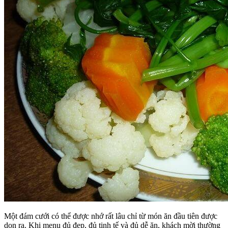
Một đám cưới có thể được nhớ rất lâu chỉ từ món ăn đầu tiên được
dọn ra. Khi menu đủ đẹp, đủ tinh tế và đủ dễ ăn, khách mời thường