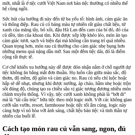
mời, nhất là ở tiệc cưới Việt Nam nơi bàn tiệc thường có nhiều thế
hệ cùng ngồi.
Sức hút của hướng đi này đến từ ba yếu tố: hình ảnh, cảm giác ăn
và thông điệp. Rau củ có bảng màu tự nhiên rất giàu chất liệu, từ
xanh của măng tây, bó xôi, đậu Hà Lan đến cam của bí đỏ, đỏ của
củ dền, tím của khoai tím. Khi được xếp lớp khéo léo, món ăn tạo
cảm giác tươi, sạch và hiện đại mà không cần trang trí quá nhiều.
Quan trọng hơn, món rau củ thường cho cảm giác nhẹ bụng hơn
những menu quá nặng dầu mỡ. Sau một đêm tiệc dài, đó là điểm
cộng rất thực tế.
Cơ chế khiến xu hướng này dễ được đón nhận nằm ở chỗ người dự
tiệc không ăn bằng mắt đơn thuần. Họ luôn cân giữa màu sắc, độ
thơm, độ mềm, độ giòn và cảm giác no. Rau củ nếu chỉ luộc hoặc
hấp sẽ dễ nhạt, nhưng khi được nướng, áp chảo, hầm nhẹ hoặc trộn
sốt đúng độ, chúng tạo ra chiều sâu vị giác tương đương nhiều món
chính truyền thống. Vì vậy, tiệc cưới xanh không phải là “bớt đi”
mà là “tái cấu trúc” bữa tiệc theo một logic mới. Với các không gian
cưới sân vườn, resort, farmhouse hoặc tiệc tối ấm cúng, logic này
càng hợp vì nó hòa với ánh sáng, chất liệu bàn tiệc và tinh thần tự
nhiên của buổi lễ.
Cách tạo món rau củ vẫn sang, ngon, đủ