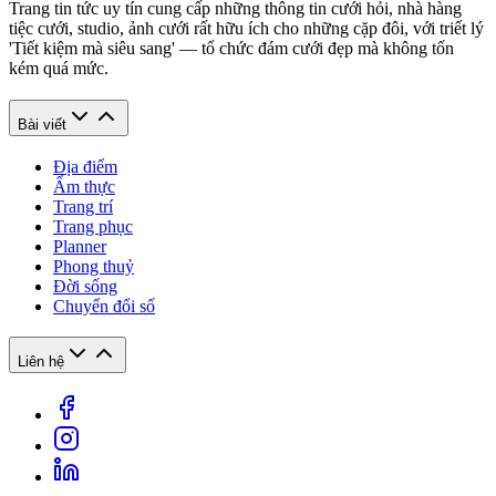
Trang tin tức uy tín cung cấp những thông tin cưới hỏi, nhà hàng
tiệc cưới, studio, ảnh cưới rất hữu ích cho những cặp đôi, với triết lý
'Tiết kiệm mà siêu sang' — tổ chức đám cưới đẹp mà không tốn
kém quá mức.
Bài viết
Địa điểm
Ẩm thực
Trang trí
Trang phục
Planner
Phong thuỷ
Đời sống
Chuyển đổi số
Liên hệ