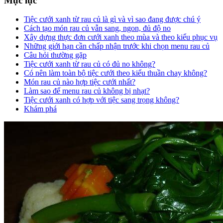
Mục lục
Tiệc cưới xanh từ rau củ là gì và vì sao đang được chú ý
Cách tạo món rau củ vẫn sang, ngon, đủ độ no
Xây dựng thực đơn cưới xanh theo mùa và theo kiểu phục vụ
Những giới hạn cần chấp nhận trước khi chọn menu rau củ
Câu hỏi thường gặp
Tiệc cưới xanh từ rau củ có đủ no không?
Có nên làm toàn bộ tiệc cưới theo kiểu thuần chay không?
Món rau củ nào hợp tiệc cưới nhất?
Làm sao để menu rau củ không bị nhạt?
Tiệc cưới xanh có hợp với tiệc sang trọng không?
Khám phá