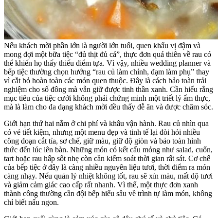
Nếu khách mời phần lớn là người lớn tuổi, quen khẩu vị đậm và
mong đợi một bữa tiệc “đủ thịt đủ cá”, thực đơn quá thiên về rau có
thể khiến họ thấy thiếu điểm tựa. Vì vậy, nhiều wedding planner và
bếp tiệc thường chọn hướng “rau củ làm chính, đạm làm phụ” thay
vì cắt bỏ hoàn toàn các món quen thuộc. Đây là cách bảo toàn trải
nghiệm cho số đông mà vẫn giữ được tinh thần xanh. Cần hiểu rằng
mục tiêu của tiệc cưới không phải chứng minh một triết lý ẩm thực,
mà là làm cho đa dạng khách mời đều thấy dễ ăn và được chăm sóc.
Giới hạn thứ hai nằm ở chi phí và khâu vận hành. Rau củ nhìn qua
có vẻ tiết kiệm, nhưng một menu đẹp và tinh tế lại đòi hỏi nhiều
công đoạn cắt tỉa, sơ chế, giữ màu, giữ độ giòn và bảo toàn hình
thức đến lúc lên bàn. Những món có kết cấu mỏng như salad, cuốn,
tart hoặc rau hấp sốt nhẹ còn cần kiểm soát thời gian rất sát. Cơ chế
của bếp tiệc ở đây là càng nhiều nguyên liệu tươi, thời điểm ra món
càng nhạy. Nếu quản lý nhiệt không tốt, rau sẽ xỉn màu, mất độ tươi
và giảm cảm giác cao cấp rất nhanh. Vì thế, một thực đơn xanh
thành công thường cần đội bếp hiểu sâu về trình tự làm món, không
chỉ biết nấu ngon.