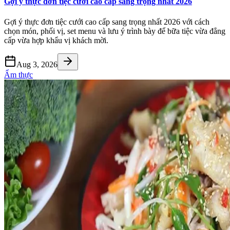
Gợi ý thực đơn tiệc cưới cao cấp sang trọng nhất 2026
Gợi ý thực đơn tiệc cưới cao cấp sang trọng nhất 2026 với cách
chọn món, phối vị, set menu và lưu ý trình bày để bữa tiệc vừa đẳng
cấp vừa hợp khẩu vị khách mời.
Aug 3, 2026
Ẩm thực