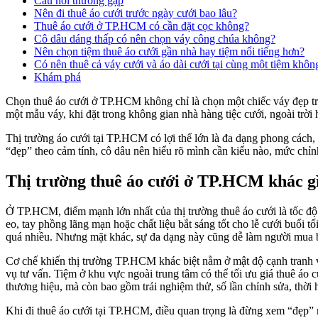
Câu hỏi thường gặp
Nên đi thuê áo cưới trước ngày cưới bao lâu?
Thuê áo cưới ở TP.HCM có cần đặt cọc không?
Cô dâu dáng thấp có nên chọn váy công chúa không?
Nên chọn tiệm thuê áo cưới gần nhà hay tiệm nổi tiếng hơn?
Có nên thuê cả váy cưới và áo dài cưới tại cùng một tiệm khôn
Khám phá
Chọn thuê áo cưới ở TP.HCM không chỉ là chọn một chiếc váy đẹp trê
một mẫu váy, khi đặt trong không gian nhà hàng tiệc cưới, ngoài trời h
Thị trường áo cưới tại TP.HCM có lợi thế lớn là đa dạng phong cách, 
“đẹp” theo cảm tính, cô dâu nên hiểu rõ mình cần kiểu nào, mức chỉnh
Thị trường thuê áo cưới ở TP.HCM khác gì 
Ở TP.HCM, điểm mạnh lớn nhất của thị trường thuê áo cưới là tốc độ c
eo, tay phồng lãng mạn hoặc chất liệu bắt sáng tốt cho lễ cưới buổi t
quá nhiều. Nhưng mặt khác, sự đa dạng này cũng dễ làm người mua b
Cơ chế khiến thị trường TP.HCM khác biệt nằm ở mật độ cạnh tranh v
vụ tư vấn. Tiệm ở khu vực ngoài trung tâm có thể tối ưu giá thuê áo 
thương hiệu, mà còn bao gồm trải nghiệm thử, số lần chỉnh sửa, thời
Khi đi thuê áo cưới tại TP.HCM, điều quan trọng là đừng xem “đẹp” n