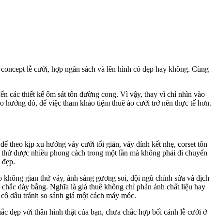
concept lễ cưới, hợp ngân sách và lên hình có đẹp hay không. Cùng
ến các thiết kế ôm sát tôn đường cong. Vì vậy, thay vì chỉ nhìn vào
o hướng đó, để việc tham khảo tiệm thuê áo cưới trở nên thực tế hơn.
ể theo kịp xu hướng váy cưới tối giản, váy đính kết nhẹ, corset tôn
 thể thử được nhiều phong cách trong một lần mà không phải di chuyển
 đẹp.
 không gian thử váy, ánh sáng gương soi, đội ngũ chỉnh sửa và dịch
 chắc dày bằng. Nghĩa là giá thuê không chỉ phản ánh chất liệu hay
p cô dâu tránh so sánh giá một cách máy móc.
c đẹp với thân hình thật của bạn, chưa chắc hợp bối cảnh lễ cưới ở