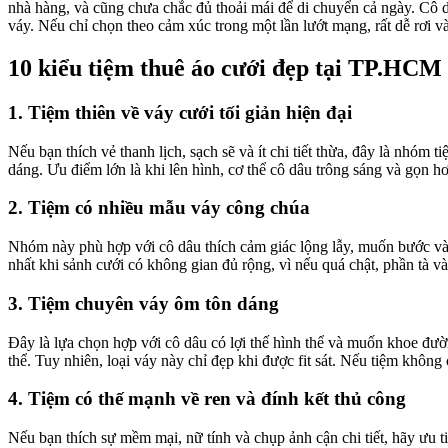
nhà hàng, và cũng chưa chắc đủ thoải mái để di chuyển cả ngày. Cô d
váy. Nếu chỉ chọn theo cảm xúc trong một lần lướt mạng, rất dễ rơi 
10 kiểu tiệm thuê áo cưới đẹp tại TP.HCM
1. Tiệm thiên về váy cưới tối giản hiện đại
Nếu bạn thích vẻ thanh lịch, sạch sẽ và ít chi tiết thừa, đây là nhó
dáng. Ưu điểm lớn là khi lên hình, cơ thể cô dâu trông sáng và gọn h
2. Tiệm có nhiều mẫu váy công chúa
Nhóm này phù hợp với cô dâu thích cảm giác lộng lẫy, muốn bước vào 
nhất khi sảnh cưới có không gian đủ rộng, vì nếu quá chật, phần tà v
3. Tiệm chuyên váy ôm tôn dáng
Đây là lựa chọn hợp với cô dâu có lợi thế hình thể và muốn khoe đườ
thể. Tuy nhiên, loại váy này chỉ đẹp khi được fit sát. Nếu tiệm khôn
4. Tiệm có thế mạnh về ren và đính kết thủ công
Nếu bạn thích sự mềm mại, nữ tính và chụp ảnh cận chi tiết, hãy ưu t