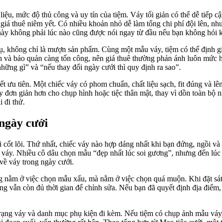
u, mức độ thủ công và uy tín của tiệm. Váy tối giản có thể dễ tiếp cậ
iá thuê niêm yết. Có nhiều khoản nhỏ dễ làm tổng chi phí đội lên, như 
 này không phải lúc nào cũng được nói ngay từ đầu nếu bạn không hỏi 
vụ, không chỉ là mượn sản phẩm. Cùng một mẫu váy, tiệm có thể định gi
sinh và bảo quản càng tốn công, nên giá thuê thường phản ánh luôn mứ
những gì” và “nếu thay đổi ngày cưới thì quy định ra sao”.
ết ưu tiên. Một chiếc váy có phom chuẩn, chất liệu sạch, fit đúng và 
 đơn giản hơn cho chụp hình hoặc tiệc thân mật, thay vì dồn toàn bộ n
 đi thử.
 ngày cưới
cốt lõi. Thứ nhất, chiếc váy nào hợp dáng nhất khi bạn đứng, ngồi và đ
 váy. Nhiều cô dâu chọn mẫu “đẹp nhất lúc soi gương”, nhưng đến lúc c
về váy trong ngày cưới.
ng nằm ở việc chọn mẫu xấu, mà nằm ở việc chọn quá muộn. Khi đặt sá
ưng vẫn còn đủ thời gian để chỉnh sửa. Nếu bạn đã quyết định địa điểm, 
nh trạng váy và danh mục phụ kiện đi kèm. Nếu tiệm có chụp ảnh mẫu vá