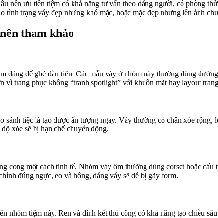
âu nên ưu tiên tiệm có khả năng tư vấn theo dáng người, có phòng thử 
vào tình trạng váy đẹp nhưng khó mặc, hoặc mặc đẹp nhưng lên ảnh chư
 nên tham khảo
m tiệm đáng để ghé đầu tiên. Các mẫu váy ở nhóm này thường dùng đường 
ơn vì trang phục không “tranh spotlight” với khuôn mặt hay layout tran
sảnh tiệc là tạo được ấn tượng ngay. Váy thường có chân xòe rộng, lớp
à độ xòe sẽ bị hạn chế chuyển động.
ng cong một cách tinh tế. Nhóm váy ôm thường dùng corset hoặc cấu trúc
g chỉnh đúng ngực, eo và hông, dáng váy sẽ dễ bị gãy form.
iên nhóm tiệm này. Ren và đính kết thủ công có khả năng tạo chiều sâu 