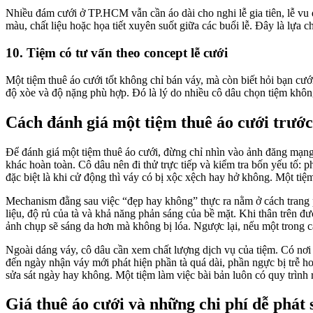
Nhiều đám cưới ở TP.HCM vẫn cần áo dài cho nghi lễ gia tiên, lễ vu 
màu, chất liệu hoặc họa tiết xuyên suốt giữa các buổi lễ. Đây là lựa c
10. Tiệm có tư vấn theo concept lễ cưới
Một tiệm thuê áo cưới tốt không chỉ bán váy, mà còn biết hỏi bạn cưới
độ xòe và độ nặng phù hợp. Đó là lý do nhiều cô dâu chọn tiệm khôn
Cách đánh giá một tiệm thuê áo cưới trước
Để đánh giá một tiệm thuê áo cưới, đừng chỉ nhìn vào ảnh đăng mạn
khác hoàn toàn. Cô dâu nên đi thử trực tiếp và kiểm tra bốn yếu tố
đặc biệt là khi cử động thì váy có bị xộc xệch hay hở không. Một ti
Mechanism đằng sau việc “đẹp hay không” thực ra nằm ở cách trang ph
liệu, độ rủ của tà và khả năng phản sáng của bề mặt. Khi thân trên đ
ảnh chụp sẽ sáng da hơn mà không bị lóa. Ngược lại, nếu một trong cá
Ngoài dáng váy, cô dâu cần xem chất lượng dịch vụ của tiệm. Có nơi 
đến ngày nhận váy mới phát hiện phần tà quá dài, phần ngực bị trễ hoặ
sửa sát ngày hay không. Một tiệm làm việc bài bản luôn có quy trình
Giá thuê áo cưới và những chi phí dễ phát 