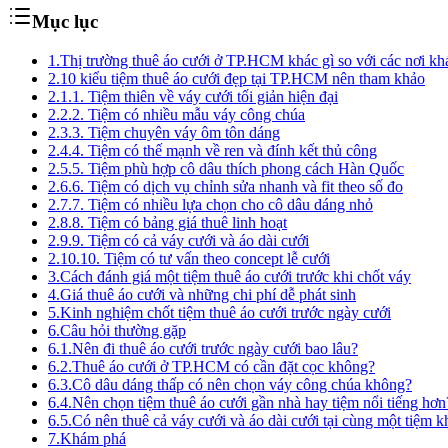
Mục lục
1.
Thị trường thuê áo cưới ở TP.HCM khác gì so với các nơi kh
2.
10 kiểu tiệm thuê áo cưới đẹp tại TP.HCM nên tham khảo
2.1.
1. Tiệm thiên về váy cưới tối giản hiện đại
2.2.
2. Tiệm có nhiều mẫu váy công chúa
2.3.
3. Tiệm chuyên váy ôm tôn dáng
2.4.
4. Tiệm có thế mạnh về ren và đính kết thủ công
2.5.
5. Tiệm phù hợp cô dâu thích phong cách Hàn Quốc
2.6.
6. Tiệm có dịch vụ chỉnh sửa nhanh và fit theo số đo
2.7.
7. Tiệm có nhiều lựa chọn cho cô dâu dáng nhỏ
2.8.
8. Tiệm có bảng giá thuê linh hoạt
2.9.
9. Tiệm có cả váy cưới và áo dài cưới
2.10.
10. Tiệm có tư vấn theo concept lễ cưới
3.
Cách đánh giá một tiệm thuê áo cưới trước khi chốt váy
4.
Giá thuê áo cưới và những chi phí dễ phát sinh
5.
Kinh nghiệm chốt tiệm thuê áo cưới trước ngày cưới
6.
Câu hỏi thường gặp
6.1.
Nên đi thuê áo cưới trước ngày cưới bao lâu?
6.2.
Thuê áo cưới ở TP.HCM có cần đặt cọc không?
6.3.
Cô dâu dáng thấp có nên chọn váy công chúa không?
6.4.
Nên chọn tiệm thuê áo cưới gần nhà hay tiệm nổi tiếng hơn
6.5.
Có nên thuê cả váy cưới và áo dài cưới tại cùng một tiệm 
7.
Khám phá