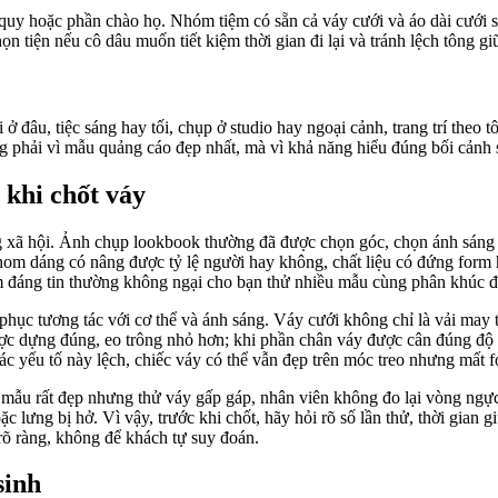
quy hoặc phần chào họ. Nhóm tiệm có sẵn cả váy cưới và áo dài cưới s
họn tiện nếu cô dâu muốn tiết kiệm thời gian đi lại và tránh lệch tông gi
 ở đâu, tiệc sáng hay tối, chụp ở studio hay ngoại cảnh, trang trí theo 
g phải vì mẫu quảng cáo đẹp nhất, mà vì khả năng hiểu đúng bối cảnh 
 khi chốt váy
g xã hội. Ảnh chụp lookbook thường đã được chọn góc, chọn ánh sáng v
: phom dáng có nâng được tỷ lệ người hay không, chất liệu có đứng fo
ệm đáng tin thường không ngại cho bạn thử nhiều mẫu cùng phân khúc đ
ục tương tác với cơ thể và ánh sáng. Váy cưới không chỉ là vải may th
ược dựng đúng, eo trông nhỏ hơn; khi phần chân váy được cân đúng độ xò
c yếu tố này lệch, chiếc váy có thể vẫn đẹp trên móc treo nhưng mất f
mẫu rất đẹp nhưng thử váy gấp gáp, nhân viên không đo lại vòng ngực,
c lưng bị hở. Vì vậy, trước khi chốt, hãy hỏi rõ số lần thử, thời gian 
 rõ ràng, không để khách tự suy đoán.
sinh