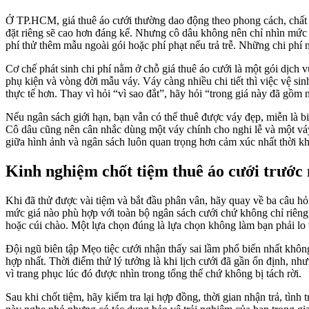
Ở TP.HCM, giá thuê áo cưới thường dao động theo phong cách, chất liệ
đặt riêng sẽ cao hơn đáng kể. Nhưng cô dâu không nên chỉ nhìn mức g
phí thử thêm mẫu ngoài gói hoặc phí phạt nếu trả trễ. Những chi phí
Cơ chế phát sinh chi phí nằm ở chỗ giá thuê áo cưới là một gói dịch 
phụ kiện và vòng đời mẫu váy. Váy càng nhiều chi tiết thì việc vệ 
thực tế hơn. Thay vì hỏi “vì sao đắt”, hãy hỏi “trong giá này đã gồm 
Nếu ngân sách giới hạn, bạn vẫn có thể thuê được váy đẹp, miễn là bi
Cô dâu cũng nên cân nhắc dùng một váy chính cho nghi lễ và một váy
giữa hình ảnh và ngân sách luôn quan trọng hơn cảm xúc nhất thời khi
Kinh nghiệm chốt tiệm thuê áo cưới trước
Khi đã thử được vài tiệm và bắt đầu phân vân, hãy quay về ba câu hỏi 
mức giá nào phù hợp với toàn bộ ngân sách cưới chứ không chỉ riêng
hoặc cúi chào. Một lựa chọn đúng là lựa chọn không làm bạn phải lo 
Đội ngũ biên tập Mẹo tiệc cưới nhận thấy sai lầm phổ biến nhất khô
hợp nhất. Thời điểm thử lý tưởng là khi lịch cưới đã gần ổn định, nh
vì trang phục lúc đó được nhìn trong tổng thể chứ không bị tách rời.
Sau khi chốt tiệm, hãy kiểm tra lại hợp đồng, thời gian nhận trả, tì