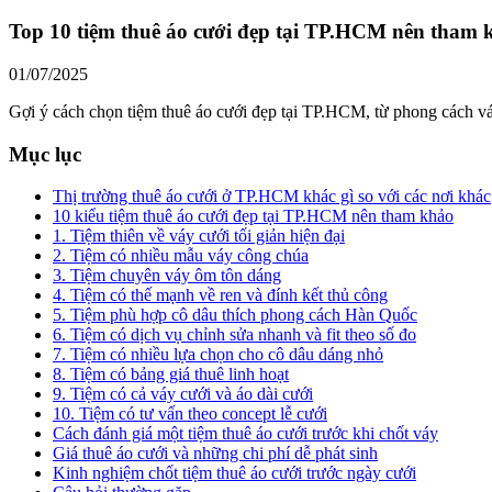
Top 10 tiệm thuê áo cưới đẹp tại TP.HCM nên tham 
01/07/2025
Gợi ý cách chọn tiệm thuê áo cưới đẹp tại TP.HCM, từ phong cách váy
Mục lục
Thị trường thuê áo cưới ở TP.HCM khác gì so với các nơi khác
10 kiểu tiệm thuê áo cưới đẹp tại TP.HCM nên tham khảo
1. Tiệm thiên về váy cưới tối giản hiện đại
2. Tiệm có nhiều mẫu váy công chúa
3. Tiệm chuyên váy ôm tôn dáng
4. Tiệm có thế mạnh về ren và đính kết thủ công
5. Tiệm phù hợp cô dâu thích phong cách Hàn Quốc
6. Tiệm có dịch vụ chỉnh sửa nhanh và fit theo số đo
7. Tiệm có nhiều lựa chọn cho cô dâu dáng nhỏ
8. Tiệm có bảng giá thuê linh hoạt
9. Tiệm có cả váy cưới và áo dài cưới
10. Tiệm có tư vấn theo concept lễ cưới
Cách đánh giá một tiệm thuê áo cưới trước khi chốt váy
Giá thuê áo cưới và những chi phí dễ phát sinh
Kinh nghiệm chốt tiệm thuê áo cưới trước ngày cưới