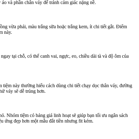
 áo và phần chân váy để tránh cảm giác nặng nề.
g vừa phải, màu trắng sữa hoặc trắng kem, ít chi tiết gắt. Điểm
óm này.
gay tại chỗ, có thể canh vai, ngực, eo, chiều dài tà và độ ôm của
 tiệm này thường hiểu cách dùng chi tiết chạy dọc thân váy, đường
hử váy sẽ dễ trúng hơn.
nhỏ. Nhóm tiệm có bảng giá linh hoạt sẽ giúp bạn tối ưu ngân sách
iệu ứng đẹp hơn một mẫu đắt tiền nhưng fit kém.