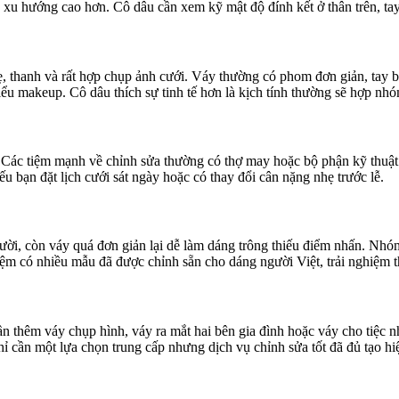
 xu hướng cao hơn. Cô dâu cần xem kỹ mật độ đính kết ở thân trên, tay
thanh và rất hợp chụp ảnh cưới. Váy thường có phom đơn giản, tay bồn
iểu makeup. Cô dâu thích sự tinh tế hơn là kịch tính thường sẽ hợp nh
 Các tiệm mạnh về chỉnh sửa thường có thợ may hoặc bộ phận kỹ thuật n
u bạn đặt lịch cưới sát ngày hoặc có thay đổi cân nặng nhẹ trước lễ.
ời, còn váy quá đơn giản lại dễ làm dáng trông thiếu điểm nhấn. Nhóm
iệm có nhiều mẫu đã được chỉnh sẵn cho dáng người Việt, trải nghiệm t
ần thêm váy chụp hình, váy ra mắt hai bên gia đình hoặc váy cho tiệc 
hỉ cần một lựa chọn trung cấp nhưng dịch vụ chỉnh sửa tốt đã đủ tạo h