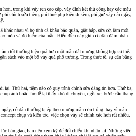
n hơn, trong khi váy ren cao cấp, váy đính kết thủ công hay các mẫu
phí chỉnh sửa thêm, phí thuê phụ kiện đi kèm, phí giữ váy dài ngày,
kỹ.
á khác nhau vì họ tính cả khâu bảo quản, giặt hấp, sửa cỡ, làm mới
c hao mòn và độ hiếm của mẫu. Hiểu điều này giúp cô dâu đàm phán
lên ảnh tốt thường hiệu quả hơn một mẫu đắt nhưng không hợp cơ thể.
gân sách vào một bộ váy quá phô trương. Trong thực tế, sự cân bằng
i lại. Thứ hai, tiệm nào có quy trình chỉnh sửa đáng tin hơn. Thứ ba,
hụp ảnh hoặc làm lễ lại thấy khó di chuyển, ngồi xe, bước cầu thang
t ngày, cô dâu thường bị ép theo những mẫu còn trống thay vì mẫu
concept chụp và kiểu tóc, việc chọn váy sẽ chính xác hơn rất nhiều,
y lúc bàn giao, bạn nên xem kỹ để đối chiếu khi nhận lại. Những việc