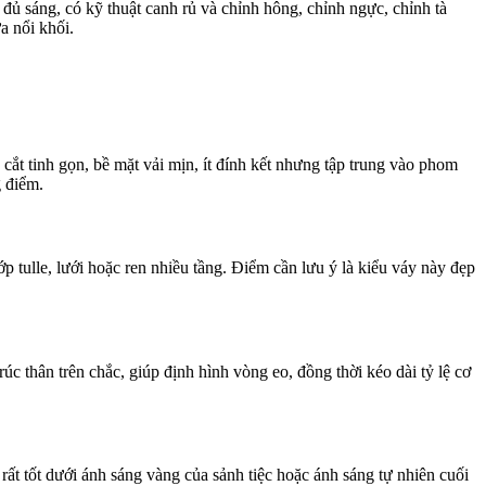
đủ sáng, có kỹ thuật canh rủ và chỉnh hông, chỉnh ngực, chỉnh tà
a nổi khối.
cắt tinh gọn, bề mặt vải mịn, ít đính kết nhưng tập trung vào phom
g điểm.
 tulle, lưới hoặc ren nhiều tầng. Điểm cần lưu ý là kiểu váy này đẹp
 thân trên chắc, giúp định hình vòng eo, đồng thời kéo dài tỷ lệ cơ
rất tốt dưới ánh sáng vàng của sảnh tiệc hoặc ánh sáng tự nhiên cuối