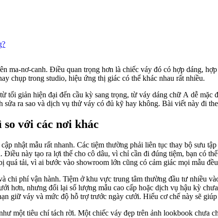
g?
n ma-nơ-canh. Điều quan trọng hơn là chiếc váy đó có hợp dáng, hợp 
ay chụp trong studio, hiệu ứng thị giác có thể khác nhau rất nhiều.
từ tối giản hiện đại đến cầu kỳ sang trọng, từ váy dáng chữ A dễ mặc đ
 sửa ra sao và dịch vụ thử váy có đủ kỹ hay không. Bài viết này đi the
so với các nơi khác
ập nhật mẫu rất nhanh. Các tiệm thường phải liên tục thay bộ sưu tập đ
ối. Điều này tạo ra lợi thế cho cô dâu, vì chỉ cần đi đúng tiệm, bạn có
ị quá tải, vì ai bước vào showroom lớn cũng có cảm giác mọi mẫu đều
à chi phí vận hành. Tiệm ở khu vực trung tâm thường đầu tư nhiều vào
cưới hơn, nhưng đổi lại số lượng mẫu cao cấp hoặc dịch vụ hậu kỳ chưa
 hạn giữ váy và mức độ hỗ trợ trước ngày cưới. Hiểu cơ chế này sẽ giú
hư một tiêu chí tách rời. Một chiếc váy đẹp trên ảnh lookbook chưa chắ