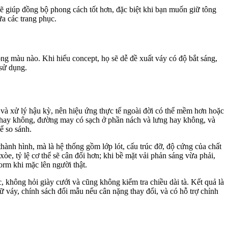
ẽ giúp đồng bộ phong cách tốt hơn, đặc biệt khi bạn muốn giữ tông
ữa các trang phục.
tông màu nào. Khi hiểu concept, họ sẽ dễ đề xuất váy có độ bắt sáng,
sử dụng.
à xử lý hậu kỳ, nên hiệu ứng thực tế ngoài đời có thể mềm hơn hoặc
rm hay không, đường may có sạch ở phần nách và lưng hay không, và
ể so sánh.
ành hình, mà là hệ thống gồm lớp lót, cấu trúc đỡ, độ cứng của chất
e, tỷ lệ cơ thể sẽ cân đối hơn; khi bề mặt vải phản sáng vừa phải,
orm khi mặc lên người thật.
 không hỏi giày cưới và cũng không kiểm tra chiều dài tà. Kết quả là
giữ váy, chính sách đổi mẫu nếu cân nặng thay đổi, và có hỗ trợ chỉnh