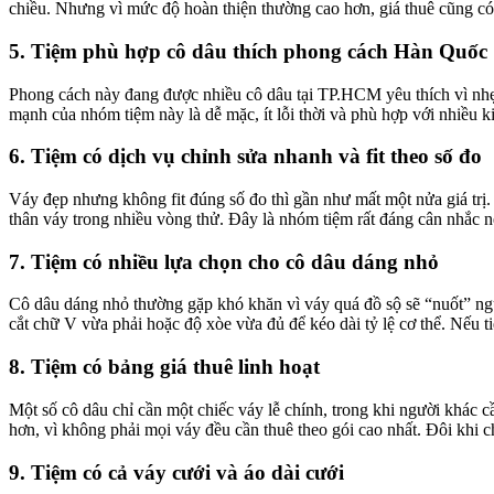
chiều. Nhưng vì mức độ hoàn thiện thường cao hơn, giá thuê cũng có
5. Tiệm phù hợp cô dâu thích phong cách Hàn Quốc
Phong cách này đang được nhiều cô dâu tại TP.HCM yêu thích vì nhẹ, 
mạnh của nhóm tiệm này là dễ mặc, ít lỗi thời và phù hợp với nhiều k
6. Tiệm có dịch vụ chỉnh sửa nhanh và fit theo số đo
Váy đẹp nhưng không fit đúng số đo thì gần như mất một nửa giá trị.
thân váy trong nhiều vòng thử. Đây là nhóm tiệm rất đáng cân nhắc nế
7. Tiệm có nhiều lựa chọn cho cô dâu dáng nhỏ
Cô dâu dáng nhỏ thường gặp khó khăn vì váy quá đồ sộ sẽ “nuốt” ngư
cắt chữ V vừa phải hoặc độ xòe vừa đủ để kéo dài tỷ lệ cơ thể. Nếu t
8. Tiệm có bảng giá thuê linh hoạt
Một số cô dâu chỉ cần một chiếc váy lễ chính, trong khi người khác c
hơn, vì không phải mọi váy đều cần thuê theo gói cao nhất. Đôi khi c
9. Tiệm có cả váy cưới và áo dài cưới