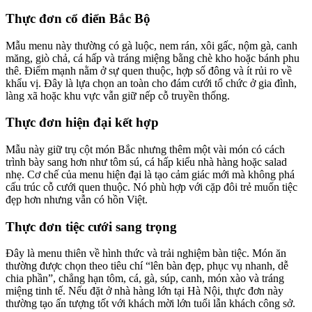
Thực đơn cổ điển Bắc Bộ
Mẫu menu này thường có gà luộc, nem rán, xôi gấc, nộm gà, canh
măng, giò chả, cá hấp và tráng miệng bằng chè kho hoặc bánh phu
thê. Điểm mạnh nằm ở sự quen thuộc, hợp số đông và ít rủi ro về
khẩu vị. Đây là lựa chọn an toàn cho đám cưới tổ chức ở gia đình,
làng xã hoặc khu vực vẫn giữ nếp cỗ truyền thống.
Thực đơn hiện đại kết hợp
Mẫu này giữ trụ cột món Bắc nhưng thêm một vài món có cách
trình bày sang hơn như tôm sú, cá hấp kiểu nhà hàng hoặc salad
nhẹ. Cơ chế của menu hiện đại là tạo cảm giác mới mà không phá
cấu trúc cỗ cưới quen thuộc. Nó phù hợp với cặp đôi trẻ muốn tiệc
đẹp hơn nhưng vẫn có hồn Việt.
Thực đơn tiệc cưới sang trọng
Đây là menu thiên về hình thức và trải nghiệm bàn tiệc. Món ăn
thường được chọn theo tiêu chí “lên bàn đẹp, phục vụ nhanh, dễ
chia phần”, chẳng hạn tôm, cá, gà, súp, canh, món xào và tráng
miệng tinh tế. Nếu đặt ở nhà hàng lớn tại Hà Nội, thực đơn này
thường tạo ấn tượng tốt với khách mời lớn tuổi lẫn khách công sở.