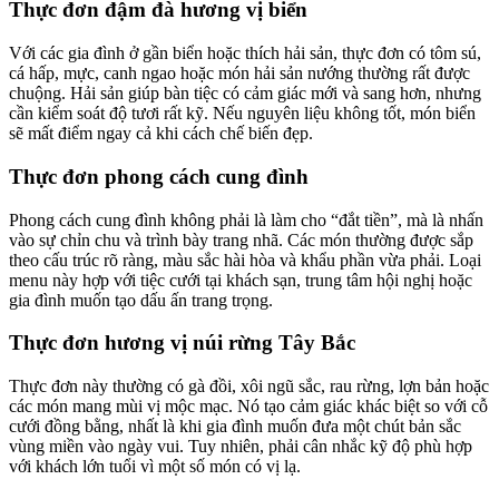
Thực đơn đậm đà hương vị biển
Với các gia đình ở gần biển hoặc thích hải sản, thực đơn có tôm sú,
cá hấp, mực, canh ngao hoặc món hải sản nướng thường rất được
chuộng. Hải sản giúp bàn tiệc có cảm giác mới và sang hơn, nhưng
cần kiểm soát độ tươi rất kỹ. Nếu nguyên liệu không tốt, món biển
sẽ mất điểm ngay cả khi cách chế biến đẹp.
Thực đơn phong cách cung đình
Phong cách cung đình không phải là làm cho “đắt tiền”, mà là nhấn
vào sự chỉn chu và trình bày trang nhã. Các món thường được sắp
theo cấu trúc rõ ràng, màu sắc hài hòa và khẩu phần vừa phải. Loại
menu này hợp với tiệc cưới tại khách sạn, trung tâm hội nghị hoặc
gia đình muốn tạo dấu ấn trang trọng.
Thực đơn hương vị núi rừng Tây Bắc
Thực đơn này thường có gà đồi, xôi ngũ sắc, rau rừng, lợn bản hoặc
các món mang mùi vị mộc mạc. Nó tạo cảm giác khác biệt so với cỗ
cưới đồng bằng, nhất là khi gia đình muốn đưa một chút bản sắc
vùng miền vào ngày vui. Tuy nhiên, phải cân nhắc kỹ độ phù hợp
với khách lớn tuổi vì một số món có vị lạ.