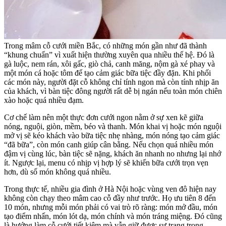
Trong mâm cỗ cưới miền Bắc, có những món gần như đã thành
“khung chuẩn” vì xuất hiện thường xuyên qua nhiều thế hệ. Đó là
gà luộc, nem rán, xôi gấc, giò chả, canh măng, nộm gà xé phay và
một món cá hoặc tôm để tạo cảm giác bữa tiệc đầy đặn. Khi phối
các món này, người đặt cỗ không chỉ tính ngon mà còn tính nhịp ăn
của khách, vì bàn tiệc đông người rất dễ bị ngán nếu toàn món chiên
xào hoặc quá nhiều đạm.
Cơ chế làm nên một thực đơn cưới ngon nằm ở sự xen kẽ giữa
nóng, nguội, giòn, mềm, béo và thanh. Món khai vị hoặc món nguội
mở vị sẽ kéo khách vào bữa tiệc nhẹ nhàng, món nóng tạo cảm giác
“đã bữa”, còn món canh giúp cân bằng. Nếu chọn quá nhiều món
đậm vị cùng lúc, bàn tiệc sẽ nặng, khách ăn nhanh no nhưng lại nhớ
ít. Ngược lại, menu có nhịp vị hợp lý sẽ khiến bữa cưới trọn vẹn
hơn, dù số món không quá nhiều.
Trong thực tế, nhiều gia đình ở Hà Nội hoặc vùng ven đô hiện nay
không còn chạy theo mâm cao cỗ đầy như trước. Họ ưu tiên 8 đến
10 món, nhưng mỗi món phải có vai trò rõ ràng: món mở đầu, món
tạo điểm nhấn, món lót dạ, món chính và món tráng miệng. Đó cũng
là hướng làm cỗ cưới tiết kiệm mà vẫn giữ được sự trang trọng.