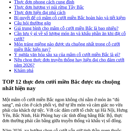
Thực đơn phong cách cung đình
Thực đơn hương vị núi rừng Tây Bắc
Thực đơn hiện đại phá cách
Bí quyết để có mâm cỗ cưới miền Bắc hoàn hảo và tiết kiệm
Câu hỏi thường gặp
Giá trung bình cho mâm cỗ cưới miền Bắc là bao nhiêu?
Cần lưu ý gì về số lượng món ăn và khẩu phần ăn khi đặt cỗ
cưới?
Món tráng miệng nào được ưa chuộng nhất trong cỗ cưới
miền Bắc hiện nay?
Ý nghĩa văn hóa sâu xa của mâm cỗ cưới miền Bắc là gì?
Nên chọn thực đơn truyền thống hay hiện đại cho đám cưới
năm 2026?
Khám phá
TOP 12 thực đơn cưới miền Bắc được ưa chuộng
nhất hiện nay
Một mâm cỗ cưới miền Bắc ngon không chỉ nằm ở món ăn “đủ
sang”, mà còn ở cách phối vị, thứ tự lên món và cảm giác no vừa
phải của khách dự tiệc. Với các đám cưới tổ chức tại Hà Nội, Hưng
Yên, Bắc Ninh, Hải Phòng hay các tỉnh đồng bằng Bắc Bộ, thực
đơn thường phải cân bằng giữa truyền thống và khẩu vị số đông.
Năm 2026, xu hướng chọn cỗ cưới vẫn giữ tinh thần quen thuộc