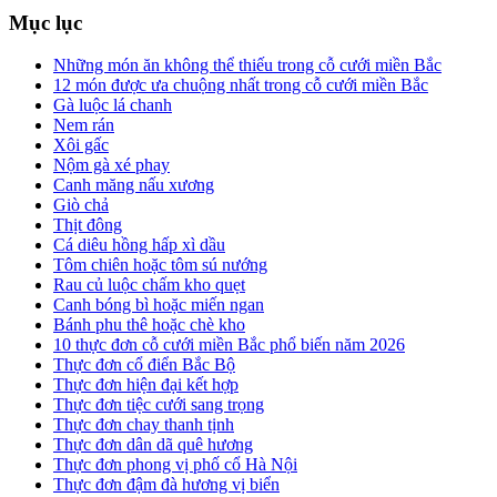
Mục lục
Những món ăn không thể thiếu trong cỗ cưới miền Bắc
12 món được ưa chuộng nhất trong cỗ cưới miền Bắc
Gà luộc lá chanh
Nem rán
Xôi gấc
Nộm gà xé phay
Canh măng nấu xương
Giò chả
Thịt đông
Cá diêu hồng hấp xì dầu
Tôm chiên hoặc tôm sú nướng
Rau củ luộc chấm kho quẹt
Canh bóng bì hoặc miến ngan
Bánh phu thê hoặc chè kho
10 thực đơn cỗ cưới miền Bắc phổ biến năm 2026
Thực đơn cổ điển Bắc Bộ
Thực đơn hiện đại kết hợp
Thực đơn tiệc cưới sang trọng
Thực đơn chay thanh tịnh
Thực đơn dân dã quê hương
Thực đơn phong vị phố cổ Hà Nội
Thực đơn đậm đà hương vị biển