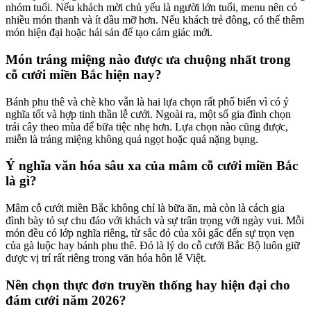
nhóm tuổi. Nếu khách mời chủ yếu là người lớn tuổi, menu nên có
nhiều món thanh và ít dầu mỡ hơn. Nếu khách trẻ đông, có thể thêm
món hiện đại hoặc hải sản để tạo cảm giác mới.
Món tráng miệng nào được ưa chuộng nhất trong
cỗ cưới miền Bắc hiện nay?
Bánh phu thê và chè kho vẫn là hai lựa chọn rất phổ biến vì có ý
nghĩa tốt và hợp tinh thần lễ cưới. Ngoài ra, một số gia đình chọn
trái cây theo mùa để bữa tiệc nhẹ hơn. Lựa chọn nào cũng được,
miễn là tráng miệng không quá ngọt hoặc quá nặng bụng.
Ý nghĩa văn hóa sâu xa của mâm cỗ cưới miền Bắc
là gì?
Mâm cỗ cưới miền Bắc không chỉ là bữa ăn, mà còn là cách gia
đình bày tỏ sự chu đáo với khách và sự trân trọng với ngày vui. Mỗi
món đều có lớp nghĩa riêng, từ sắc đỏ của xôi gấc đến sự trọn vẹn
của gà luộc hay bánh phu thê. Đó là lý do cỗ cưới Bắc Bộ luôn giữ
được vị trí rất riêng trong văn hóa hôn lễ Việt.
Nên chọn thực đơn truyền thống hay hiện đại cho
đám cưới năm 2026?