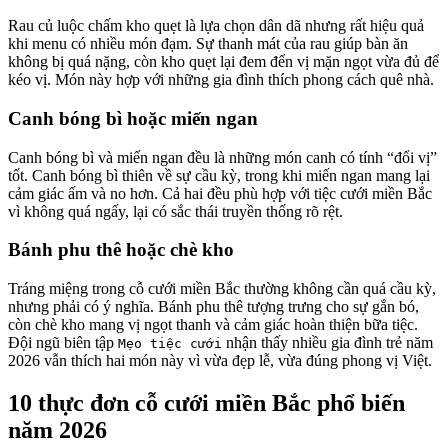
Rau củ luộc chấm kho quẹt là lựa chọn dân dã nhưng rất hiệu quả
khi menu có nhiều món đạm. Sự thanh mát của rau giúp bàn ăn
không bị quá nặng, còn kho quẹt lại đem đến vị mặn ngọt vừa đủ để
kéo vị. Món này hợp với những gia đình thích phong cách quê nhà.
Canh bóng bì hoặc miến ngan
Canh bóng bì và miến ngan đều là những món canh có tính “đổi vị”
tốt. Canh bóng bì thiên về sự cầu kỳ, trong khi miến ngan mang lại
cảm giác ấm và no hơn. Cả hai đều phù hợp với tiệc cưới miền Bắc
vì không quá ngấy, lại có sắc thái truyền thống rõ rệt.
Bánh phu thê hoặc chè kho
Tráng miệng trong cỗ cưới miền Bắc thường không cần quá cầu kỳ,
nhưng phải có ý nghĩa. Bánh phu thê tượng trưng cho sự gắn bó,
còn chè kho mang vị ngọt thanh và cảm giác hoàn thiện bữa tiệc.
Đội ngũ biên tập
nhận thấy nhiều gia đình trẻ năm
Mẹo tiệc cưới
2026 vẫn thích hai món này vì vừa đẹp lễ, vừa đúng phong vị Việt.
10 thực đơn cỗ cưới miền Bắc phổ biến
năm 2026