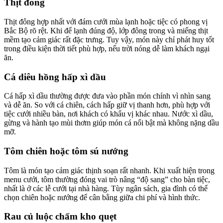
Thịt đông
Thịt đông hợp nhất với đám cưới mùa lạnh hoặc tiệc có phong vị
Bắc Bộ rõ rệt. Khi để lạnh đúng độ, lớp đông trong và miếng thịt
mềm tạo cảm giác rất đặc trưng. Tuy vậy, món này chỉ phát huy tốt
trong điều kiện thời tiết phù hợp, nếu trời nóng dễ làm khách ngại
ăn.
Cá diêu hồng hấp xì dầu
Cá hấp xì dầu thường được đưa vào phần món chính vì nhìn sang
và dễ ăn. So với cá chiên, cách hấp giữ vị thanh hơn, phù hợp với
tiệc cưới nhiều bàn, nơi khách có khẩu vị khác nhau. Nước xì dầu,
gừng và hành tạo mùi thơm giúp món cá nổi bật mà không nặng dầu
mỡ.
Tôm chiên hoặc tôm sú nướng
Tôm là món tạo cảm giác thịnh soạn rất nhanh. Khi xuất hiện trong
menu cưới, tôm thường đóng vai trò nâng “độ sang” cho bàn tiệc,
nhất là ở các lễ cưới tại nhà hàng. Tùy ngân sách, gia đình có thể
chọn chiên hoặc nướng để cân bằng giữa chi phí và hình thức.
Rau củ luộc chấm kho quẹt