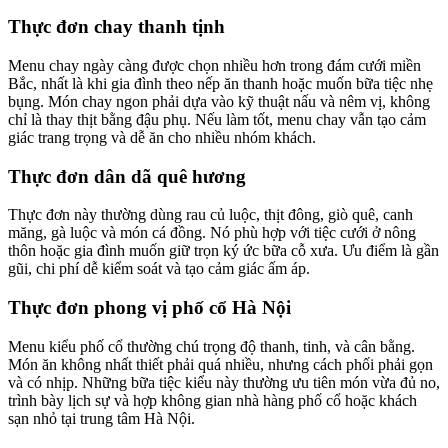
Thực đơn chay thanh tịnh
Menu chay ngày càng được chọn nhiều hơn trong đám cưới miền
Bắc, nhất là khi gia đình theo nếp ăn thanh hoặc muốn bữa tiệc nhẹ
bụng. Món chay ngon phải dựa vào kỹ thuật nấu và nêm vị, không
chỉ là thay thịt bằng đậu phụ. Nếu làm tốt, menu chay vẫn tạo cảm
giác trang trọng và dễ ăn cho nhiều nhóm khách.
Thực đơn dân dã quê hương
Thực đơn này thường dùng rau củ luộc, thịt đông, giò quê, canh
măng, gà luộc và món cá đồng. Nó phù hợp với tiệc cưới ở nông
thôn hoặc gia đình muốn giữ trọn ký ức bữa cỗ xưa. Ưu điểm là gần
gũi, chi phí dễ kiểm soát và tạo cảm giác ấm áp.
Thực đơn phong vị phố cổ Hà Nội
Menu kiểu phố cổ thường chú trọng độ thanh, tinh, và cân bằng.
Món ăn không nhất thiết phải quá nhiều, nhưng cách phối phải gọn
và có nhịp. Những bữa tiệc kiểu này thường ưu tiên món vừa đủ no,
trình bày lịch sự và hợp không gian nhà hàng phố cổ hoặc khách
sạn nhỏ tại trung tâm Hà Nội.