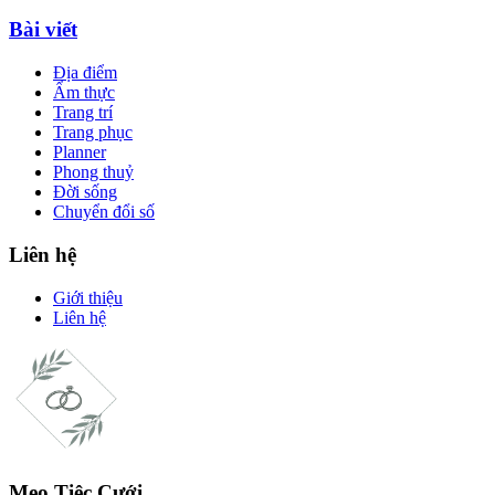
Bài viết
Địa điểm
Ẩm thực
Trang trí
Trang phục
Planner
Phong thuỷ
Đời sống
Chuyển đổi số
Liên hệ
Giới thiệu
Liên hệ
Mẹo Tiệc Cưới