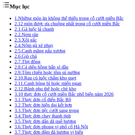
Mục lục
1.
Những món ăn không thể thiếu trong cỗ cưới miền Bắc
2.
12 món được ưa chuộng nhất trong cỗ cưới miền Bắc
2.1.
Gà luộc lá chanh
2.2.
Nem rán
2.3.
Xôi gấc
2.4.
Nộm gà xé phay
2.5.
Canh măng nấu xương
2.6.
Giò chả
2.7.
Thịt đông
2.8.
Cá diêu hồng hấp xì dầu
2.9.
Tôm chiên hoặc tôm sú nướng
2.10.
Rau củ luộc chấm kho quẹt
2.11.
Canh bóng bì hoặc miến ngan
2.12.
Bánh phu thê hoặc chè kho
3.
10 thực đơn cỗ cưới miền Bắc phổ biến năm 2026
3.1.
Thực đơn cổ điển Bắc Bộ
3.2.
Thực đơn hiện đại kết hợp
3.3.
Thực đơn tiệc cưới sang trọng
3.4.
Thực đơn chay thanh tịnh
3.5.
Thực đơn dân dã quê hương
3.6.
Thực đơn phong vị phố cổ Hà Nội
3.7.
Thực đơn đậm đà hương vị biển