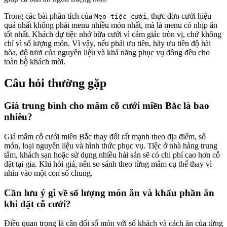
Trong các bài phân tích của
, thực đơn cưới hiệu
Mẹo tiệc cưới
quả nhất không phải menu nhiều món nhất, mà là menu có nhịp ăn
tốt nhất. Khách dự tiệc nhớ bữa cưới vì cảm giác tròn vị, chứ không
chỉ vì số lượng món. Vì vậy, nếu phải ưu tiên, hãy ưu tiên độ hài
hòa, độ tươi của nguyên liệu và khả năng phục vụ đồng đều cho
toàn bộ khách mời.
Câu hỏi thường gặp
Giá trung bình cho mâm cỗ cưới miền Bắc là bao
nhiêu?
Giá mâm cỗ cưới miền Bắc thay đổi rất mạnh theo địa điểm, số
món, loại nguyên liệu và hình thức phục vụ. Tiệc ở nhà hàng trung
tâm, khách sạn hoặc sử dụng nhiều hải sản sẽ có chi phí cao hơn cỗ
đặt tại gia. Khi hỏi giá, nên so sánh theo từng mâm cụ thể thay vì
nhìn vào một con số chung.
Cần lưu ý gì về số lượng món ăn và khẩu phần ăn
khi đặt cỗ cưới?
Điều quan trọng là cân đối số món với số khách và cách ăn của từng