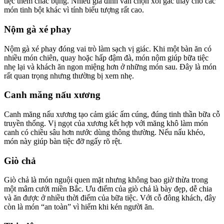
tiệc thêm chắc bụng. Nhiều gia đình vẫn chọn xôi gấc thay cho các
món tinh bột khác vì tính biểu tượng rất cao.
Nộm gà xé phay
Nộm gà xé phay đóng vai trò làm sạch vị giác. Khi một bàn ăn có
nhiều món chiên, quay hoặc hấp đậm đà, món nộm giúp bữa tiệc
nhẹ lại và khách ăn ngon miệng hơn ở những món sau. Đây là món
rất quan trọng nhưng thường bị xem nhẹ.
Canh măng nấu xương
Canh măng nấu xương tạo cảm giác ấm cúng, đúng tinh thần bữa cỗ
truyền thống. Vị ngọt của xương kết hợp với măng khô làm món
canh có chiều sâu hơn nước dùng thông thường. Nếu nấu khéo,
món này giúp bàn tiệc đỡ ngấy rõ rệt.
Giò chả
Giò chả là món nguội quen mặt nhưng không bao giờ thừa trong
một mâm cưới miền Bắc. Ưu điểm của giò chả là bày đẹp, dễ chia
và ăn được ở nhiều thời điểm của bữa tiệc. Với cỗ đông khách, đây
còn là món “an toàn” vì hiếm khi kén người ăn.