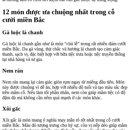
12 món được ưa chuộng nhất trong cỗ
cưới miền Bắc
Gà luộc lá chanh
Gà luộc lá chanh gần như là món “chủ lễ” trong rất nhiều đám cưới
miền Bắc. Da gà vàng, thịt chắc và hương lá chanh tạo cảm giác
thanh, sạch vị, đặc biệt hợp với bữa tiệc trưa hoặc tiệc truyền thống
tại nhà hàng và tư gia.
Nem rán
Nem rán mang lại cảm giác giòn rụm ngay từ miếng đầu tiên. Món
này được chuộng vì dễ ăn, hợp với nhiều độ tuổi và tạo màu sắc đẹp
trên mâm cỗ. Nếu làm tốt phần nhân, nem còn giúp mâm tiệc có độ
đậm đà mà không cần nêm quá mạnh ở các món khác.
Xôi gấc
Xôi gấc là món mang ý nghĩa may mắn rõ rệt nhất trong cỗ cưới
miền Bắc. Màu đỏ tượng trưng cho hỷ sự, còn vị nếp dẻo giúp mâm