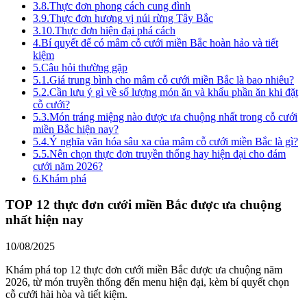
3.8.
Thực đơn phong cách cung đình
3.9.
Thực đơn hương vị núi rừng Tây Bắc
3.10.
Thực đơn hiện đại phá cách
4.
Bí quyết để có mâm cỗ cưới miền Bắc hoàn hảo và tiết
kiệm
5.
Câu hỏi thường gặp
5.1.
Giá trung bình cho mâm cỗ cưới miền Bắc là bao nhiêu?
5.2.
Cần lưu ý gì về số lượng món ăn và khẩu phần ăn khi đặt
cỗ cưới?
5.3.
Món tráng miệng nào được ưa chuộng nhất trong cỗ cưới
miền Bắc hiện nay?
5.4.
Ý nghĩa văn hóa sâu xa của mâm cỗ cưới miền Bắc là gì?
5.5.
Nên chọn thực đơn truyền thống hay hiện đại cho đám
cưới năm 2026?
6.
Khám phá
TOP 12 thực đơn cưới miền Bắc được ưa chuộng
nhất hiện nay
10/08/2025
Khám phá top 12 thực đơn cưới miền Bắc được ưa chuộng năm
2026, từ món truyền thống đến menu hiện đại, kèm bí quyết chọn
cỗ cưới hài hòa và tiết kiệm.