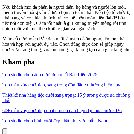
Nếu khách mời đa phần là người thân, họ hàng và người lớn tuổi,
menu truyền thống vẫn là lựa chọn an toàn nhất. Nếu tiệc tổ chức tại
nhà hàng và có nhiều khách trẻ, có thể thêm món hiện đại để bữa
tiệc bớt đơn điệu. Cách tốt nhất là giữ khung truyền thống rồi tinh
chỉnh một vài món theo không gian và ngân sách.
Mâm cỗ cưới miền Bắc đẹp nhất là mâm cỗ ăn ngon, lên món hài
hòa và hợp với người dự tiệc. Chọn đúng thực đơn sẽ giúp ngày
cưới vừa trang trọng, vừa ấm cúng, lại không tạo cảm giác lãng phí.
Khám phá
Top studio chụp ảnh cưới đẹp nhất Bạc Liêu 2026
Top mẫu váy cưới đẹp, sang trọng đón đầu xu hướng hiện nay
Thiết kế nhà hàng tiệc cưới sang trọng: 15 ý tưởng được ưa chuộng
nhất
60+ mẫu váy cưới đẹp nhất cho cô dâu hiện đại mùa cưới 2026
Top studio chụp hình cưới đẹp nhất khu vực miền Nam