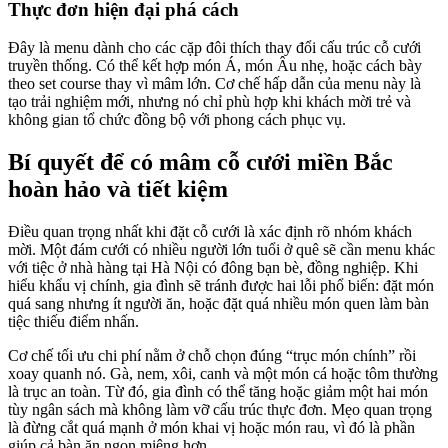
Thực đơn hiện đại phá cách
Đây là menu dành cho các cặp đôi thích thay đổi cấu trúc cỗ cưới
truyền thống. Có thể kết hợp món Á, món Âu nhẹ, hoặc cách bày
theo set course thay vì mâm lớn. Cơ chế hấp dẫn của menu này là
tạo trải nghiệm mới, nhưng nó chỉ phù hợp khi khách mời trẻ và
không gian tổ chức đồng bộ với phong cách phục vụ.
Bí quyết để có mâm cỗ cưới miền Bắc
hoàn hảo và tiết kiệm
Điều quan trọng nhất khi đặt cỗ cưới là xác định rõ nhóm khách
mời. Một đám cưới có nhiều người lớn tuổi ở quê sẽ cần menu khác
với tiệc ở nhà hàng tại Hà Nội có đông bạn bè, đồng nghiệp. Khi
hiểu khẩu vị chính, gia đình sẽ tránh được hai lỗi phổ biến: đặt món
quá sang nhưng ít người ăn, hoặc đặt quá nhiều món quen làm bàn
tiệc thiếu điểm nhấn.
Cơ chế tối ưu chi phí nằm ở chỗ chọn đúng “trục món chính” rồi
xoay quanh nó. Gà, nem, xôi, canh và một món cá hoặc tôm thường
là trục an toàn. Từ đó, gia đình có thể tăng hoặc giảm một hai món
tùy ngân sách mà không làm vỡ cấu trúc thực đơn. Mẹo quan trọng
là đừng cắt quá mạnh ở món khai vị hoặc món rau, vì đó là phần
giúp cả bàn ăn ngon miệng hơn.