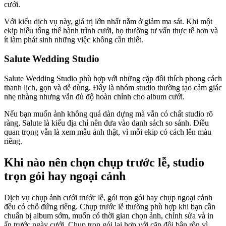
cưới.
Với kiểu dịch vụ này, giá trị lớn nhất nằm ở giảm ma sát. Khi một
ekip hiểu tổng thể hành trình cưới, họ thường tư vấn thực tế hơn và
ít làm phát sinh những việc không cần thiết.
Salute Wedding Studio
Salute Wedding Studio phù hợp với những cặp đôi thích phong cách
thanh lịch, gọn và dễ dùng. Đây là nhóm studio thường tạo cảm giác
nhẹ nhàng nhưng vẫn đủ độ hoàn chỉnh cho album cưới.
Nếu bạn muốn ảnh không quá dàn dựng mà vẫn có chất studio rõ
ràng, Salute là kiểu địa chỉ nên đưa vào danh sách so sánh. Điều
quan trọng vẫn là xem mẫu ảnh thật, vì mỗi ekip có cách lên màu
riêng.
Khi nào nên chọn chụp trước lễ, studio
trọn gói hay ngoại cảnh
Dịch vụ chụp ảnh cưới trước lễ, gói trọn gói hay chụp ngoại cảnh
đều có chỗ đứng riêng. Chụp trước lễ thường phù hợp khi bạn cần
chuẩn bị album sớm, muốn có thời gian chọn ảnh, chỉnh sửa và in
ấn trước ngày cưới. Chụp trọn gói lại hợp với cặp đôi bận rộn vì