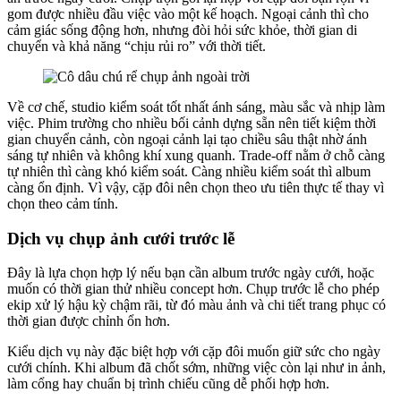
gom được nhiều đầu việc vào một kế hoạch. Ngoại cảnh thì cho
cảm giác sống động hơn, nhưng đòi hỏi sức khỏe, thời gian di
chuyển và khả năng “chịu rủi ro” với thời tiết.
Về cơ chế, studio kiểm soát tốt nhất ánh sáng, màu sắc và nhịp làm
việc. Phim trường cho nhiều bối cảnh dựng sẵn nên tiết kiệm thời
gian chuyển cảnh, còn ngoại cảnh lại tạo chiều sâu thật nhờ ánh
sáng tự nhiên và không khí xung quanh. Trade-off nằm ở chỗ càng
tự nhiên thì càng khó kiểm soát. Càng nhiều kiểm soát thì album
càng ổn định. Vì vậy, cặp đôi nên chọn theo ưu tiên thực tế thay vì
chọn theo cảm tính.
Dịch vụ chụp ảnh cưới trước lễ
Đây là lựa chọn hợp lý nếu bạn cần album trước ngày cưới, hoặc
muốn có thời gian thử nhiều concept hơn. Chụp trước lễ cho phép
ekip xử lý hậu kỳ chậm rãi, từ đó màu ảnh và chi tiết trang phục có
thời gian được chỉnh ổn hơn.
Kiểu dịch vụ này đặc biệt hợp với cặp đôi muốn giữ sức cho ngày
cưới chính. Khi album đã chốt sớm, những việc còn lại như in ảnh,
làm cổng hay chuẩn bị trình chiếu cũng dễ phối hợp hơn.