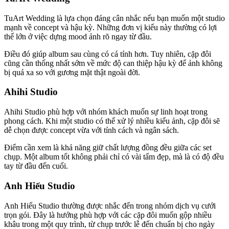
TuArt Wedding là lựa chọn đáng cân nhắc nếu bạn muốn một studio
mạnh về concept và hậu kỳ. Những đơn vị kiểu này thường có lợi
thế lớn ở việc dựng mood ảnh rõ ngay từ đầu.
Điều đó giúp album sau cùng có cá tính hơn. Tuy nhiên, cặp đôi
cũng cần thống nhất sớm về mức độ can thiệp hậu kỳ để ảnh không
bị quá xa so với gương mặt thật ngoài đời.
Ahihi Studio
Ahihi Studio phù hợp với nhóm khách muốn sự linh hoạt trong
phong cách. Khi một studio có thể xử lý nhiều kiểu ảnh, cặp đôi sẽ
dễ chọn được concept vừa với tính cách và ngân sách.
Điểm cần xem là khả năng giữ chất lượng đồng đều giữa các set
chụp. Một album tốt không phải chỉ có vài tấm đẹp, mà là có độ đều
tay từ đầu đến cuối.
Anh Hiếu Studio
Anh Hiếu Studio thường được nhắc đến trong nhóm dịch vụ cưới
trọn gói. Đây là hướng phù hợp với các cặp đôi muốn gộp nhiều
khâu trong một quy trình, từ chụp trước lễ đến chuẩn bị cho ngày