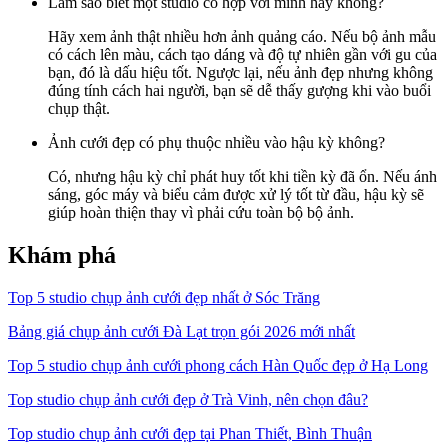
Làm sao biết một studio có hợp với mình hay không?
Hãy xem ảnh thật nhiều hơn ảnh quảng cáo. Nếu bộ ảnh mẫu
có cách lên màu, cách tạo dáng và độ tự nhiên gần với gu của
bạn, đó là dấu hiệu tốt. Ngược lại, nếu ảnh đẹp nhưng không
đúng tính cách hai người, bạn sẽ dễ thấy gượng khi vào buổi
chụp thật.
Ảnh cưới đẹp có phụ thuộc nhiều vào hậu kỳ không?
Có, nhưng hậu kỳ chỉ phát huy tốt khi tiền kỳ đã ổn. Nếu ánh
sáng, góc máy và biểu cảm được xử lý tốt từ đầu, hậu kỳ sẽ
giúp hoàn thiện thay vì phải cứu toàn bộ bộ ảnh.
Khám phá
Top 5 studio chụp ảnh cưới đẹp nhất ở Sóc Trăng
Bảng giá chụp ảnh cưới Đà Lạt trọn gói 2026 mới nhất
Top 5 studio chụp ảnh cưới phong cách Hàn Quốc đẹp ở Hạ Long
Top studio chụp ảnh cưới đẹp ở Trà Vinh, nên chọn đâu?
Top studio chụp ảnh cưới đẹp tại Phan Thiết, Bình Thuận