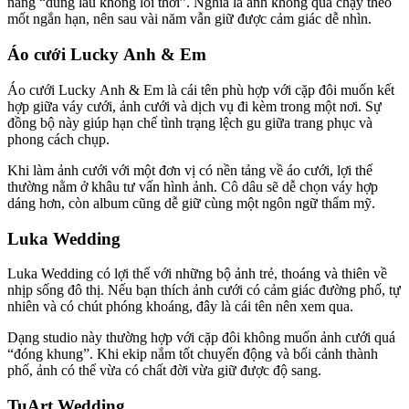
năng “dùng lâu không lỗi thời”. Nghĩa là ảnh không quá chạy theo
mốt ngắn hạn, nên sau vài năm vẫn giữ được cảm giác dễ nhìn.
Áo cưới Lucky Anh & Em
Áo cưới Lucky Anh & Em là cái tên phù hợp với cặp đôi muốn kết
hợp giữa váy cưới, ảnh cưới và dịch vụ đi kèm trong một nơi. Sự
đồng bộ này giúp hạn chế tình trạng lệch gu giữa trang phục và
phong cách chụp.
Khi làm ảnh cưới với một đơn vị có nền tảng về áo cưới, lợi thế
thường nằm ở khâu tư vấn hình ảnh. Cô dâu sẽ dễ chọn váy hợp
dáng hơn, còn album cũng dễ giữ cùng một ngôn ngữ thẩm mỹ.
Luka Wedding
Luka Wedding có lợi thế với những bộ ảnh trẻ, thoáng và thiên về
nhịp sống đô thị. Nếu bạn thích ảnh cưới có cảm giác đường phố, tự
nhiên và có chút phóng khoáng, đây là cái tên nên xem qua.
Dạng studio này thường hợp với cặp đôi không muốn ảnh cưới quá
“đóng khung”. Khi ekip nắm tốt chuyển động và bối cảnh thành
phố, ảnh có thể vừa có chất đời vừa giữ được độ sang.
TuArt Wedding