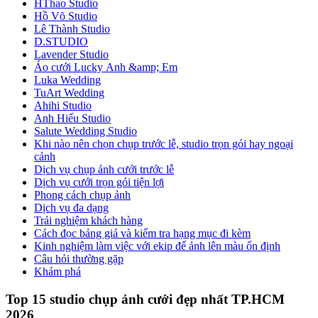
HThao Studio
Hồ Võ Studio
Lê Thành Studio
D.STUDIO
Lavender Studio
Áo cưới Lucky Anh &amp; Em
Luka Wedding
TuArt Wedding
Ahihi Studio
Anh Hiếu Studio
Salute Wedding Studio
Khi nào nên chọn chụp trước lễ, studio trọn gói hay ngoại
cảnh
Dịch vụ chụp ảnh cưới trước lễ
Dịch vụ cưới trọn gói tiện lợi
Phong cách chụp ảnh
Dịch vụ đa dạng
Trải nghiệm khách hàng
Cách đọc bảng giá và kiểm tra hạng mục đi kèm
Kinh nghiệm làm việc với ekip để ảnh lên màu ổn định
Câu hỏi thường gặp
Khám phá
Top 15 studio chụp ảnh cưới đẹp nhất TP.HCM
2026