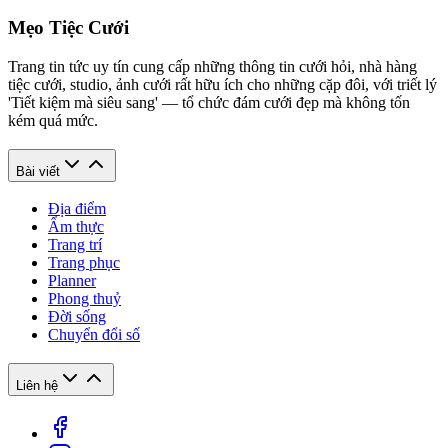
Mẹo Tiệc Cưới
Trang tin tức uy tín cung cấp những thông tin cưới hỏi, nhà hàng
tiệc cưới, studio, ảnh cưới rất hữu ích cho những cặp đôi, với triết lý
'Tiết kiệm mà siêu sang' — tổ chức đám cưới đẹp mà không tốn
kém quá mức.
Bài viết
Địa điểm
Ẩm thực
Trang trí
Trang phục
Planner
Phong thuỷ
Đời sống
Chuyển đổi số
Liên hệ