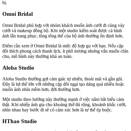
bị.
Omni Bridal
Omni Bridal phù hợp với nhóm khách muốn ảnh cưới đi cùng váy
cưới và makeup đồng bộ. Khi một studio kiểm soát được cả hình
ảnh lẫn trang phục, tông tổng thể của bộ ảnh thường ổn định hơn.
Điểm cần xem ở Omni Bridal là mức độ hợp gu với bạn. Nếu cặp
đôi thích phong cách thanh lịch, ít phô trương nhưng vẫn muốn chỉn
chu, mô hình này thường khá an toàn.
Aloha Studio
Aloha Studio thường gợi cảm giác tự nhiên, thoải mái và gần gũi.
Đây là lợi thế lớn với những cặp đôi ngại tạo dáng quá nhiều hoặc
muốn ảnh nhìn mềm hơn, đời thường hơn.
Một studio theo hướng này thường mạnh ở việc nắm bắt biểu cảm
thật. Khi nhiếp ảnh gia cho khoảng thở đủ rộng, khoảnh khắc cười,
nhìn nhau hay bước đi sẽ có cảm xúc hơn là tư thế ép buộc.
HThao Studio