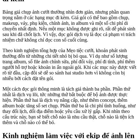
Bảng giá chụp ảnh cưới thường nhìn đơn giản, nhưng phần quan
trọng nằm ở các hạng mục đi kèm. Giá gói có thể bao gồm chụp,
makeup, váy, phụ kiện, chỉnh ảnh, in album và một số chi phí di
chuyển nhất định. Nếu một mục không được ghi rõ, rất dễ phát sinh
sau khi đã chốt lịch. Vì vậy, đọc gói dịch vụ là đọc cả phạm vi trách
nhiệm chứ không chỉ đọc con số cuối cùng.
Theo kinh nghiệm tổng hợp của Mẹo tiệc cưới, khoản phát sinh
thường đến từ những chi tiết nhỏ bị bỏ qua. Ví dụ như số lượng
trang album, số file ảnh chỉnh sửa, phí đổi váy, phí đi tỉnh, phí thêm
người hỗ trợ hoặc khoản in ấn ngoài gói. Khi các mục này được viết
rõ từ đầu, cặp đôi sẽ dễ so sánh hai studio hơn vì không còn bị
nhiễu bởi cách đặt tên gói.
Một cách đọc gói thông minh là tách giá thành ba phần. Phần thứ
nhất là dịch vụ lõi, tức những thứ bắt buộc để bộ ảnh được thực
hiện. Phần thứ hai là dịch vụ nâng cấp, như thêm concept, thêm
album hoặc tăng số set chụp. Phần thứ ba là chi phí tình huống, như
thay đổi lịch, đổi địa điểm hoặc yêu cầu xử lý gấp. Khi nhìn theo
cấu trúc này, bạn sẽ biết chỗ nào là nhu cầu thật, chỗ nào là tiện ích
thêm và chỗ nào có thể bỏ.
Kinh nghiệm làm việc với ekip để ảnh lên