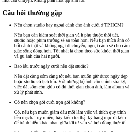
một câu chuyện, không phải một tập ảnh rời.
Câu hỏi thường gặp
Nên chọn studio hay ngoại cảnh cho ảnh cưới ở TP.HCM?
Nếu bạn cần kiểm soát thời gian và ít phụ thuộc thời tiết,
studio hoặc phim trường sẽ an toàn hơn. Nếu bạn thích ảnh có
bối cảnh thật và không ngại di chuyển, ngoại cảnh sẽ cho cảm
giác sống động hơn. Tốt nhất là chọn theo sức khỏe, thời gian
và gu ảnh của hai người.
Bao lâu trước ngày cưới nên đặt studio?
Nên đặt càng sớm càng tốt nếu bạn muốn giữ được ngày đẹp
hoặc studio có lịch kín. Với những bộ ảnh cần chỉnh sửa kỹ,
việc đặt sớm còn giúp có đủ thời gian chọn ảnh, làm album và
xử lý phát sinh.
Có nên chọn gói cưới trọn gói không?
Có, nếu bạn muốn giảm đầu mối làm việc và thích quy trình
liền mạch. Tuy nhiên, hãy kiểm tra thật kỹ hạng mục đi kèm
để tránh hiểu khác nhau giữa lời tư vấn và hợp đồng thực tế.