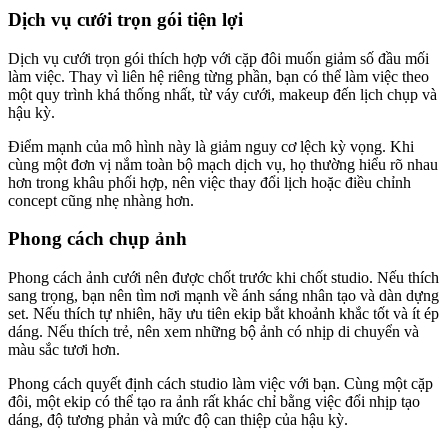
Dịch vụ cưới trọn gói tiện lợi
Dịch vụ cưới trọn gói thích hợp với cặp đôi muốn giảm số đầu mối
làm việc. Thay vì liên hệ riêng từng phần, bạn có thể làm việc theo
một quy trình khá thống nhất, từ váy cưới, makeup đến lịch chụp và
hậu kỳ.
Điểm mạnh của mô hình này là giảm nguy cơ lệch kỳ vọng. Khi
cùng một đơn vị nắm toàn bộ mạch dịch vụ, họ thường hiểu rõ nhau
hơn trong khâu phối hợp, nên việc thay đổi lịch hoặc điều chỉnh
concept cũng nhẹ nhàng hơn.
Phong cách chụp ảnh
Phong cách ảnh cưới nên được chốt trước khi chốt studio. Nếu thích
sang trọng, bạn nên tìm nơi mạnh về ánh sáng nhân tạo và dàn dựng
set. Nếu thích tự nhiên, hãy ưu tiên ekip bắt khoảnh khắc tốt và ít ép
dáng. Nếu thích trẻ, nên xem những bộ ảnh có nhịp di chuyển và
màu sắc tươi hơn.
Phong cách quyết định cách studio làm việc với bạn. Cùng một cặp
đôi, một ekip có thể tạo ra ảnh rất khác chỉ bằng việc đổi nhịp tạo
dáng, độ tương phản và mức độ can thiệp của hậu kỳ.