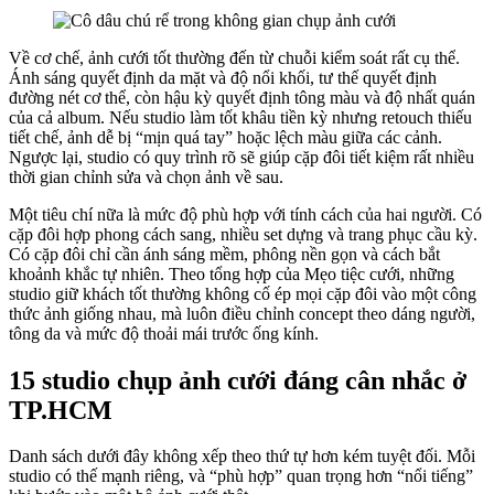
Về cơ chế, ảnh cưới tốt thường đến từ chuỗi kiểm soát rất cụ thể.
Ánh sáng quyết định da mặt và độ nổi khối, tư thế quyết định
đường nét cơ thể, còn hậu kỳ quyết định tông màu và độ nhất quán
của cả album. Nếu studio làm tốt khâu tiền kỳ nhưng retouch thiếu
tiết chế, ảnh dễ bị “mịn quá tay” hoặc lệch màu giữa các cảnh.
Ngược lại, studio có quy trình rõ sẽ giúp cặp đôi tiết kiệm rất nhiều
thời gian chỉnh sửa và chọn ảnh về sau.
Một tiêu chí nữa là mức độ phù hợp với tính cách của hai người. Có
cặp đôi hợp phong cách sang, nhiều set dựng và trang phục cầu kỳ.
Có cặp đôi chỉ cần ánh sáng mềm, phông nền gọn và cách bắt
khoảnh khắc tự nhiên. Theo tổng hợp của Mẹo tiệc cưới, những
studio giữ khách tốt thường không cố ép mọi cặp đôi vào một công
thức ảnh giống nhau, mà luôn điều chỉnh concept theo dáng người,
tông da và mức độ thoải mái trước ống kính.
15 studio chụp ảnh cưới đáng cân nhắc ở
TP.HCM
Danh sách dưới đây không xếp theo thứ tự hơn kém tuyệt đối. Mỗi
studio có thế mạnh riêng, và “phù hợp” quan trọng hơn “nổi tiếng”