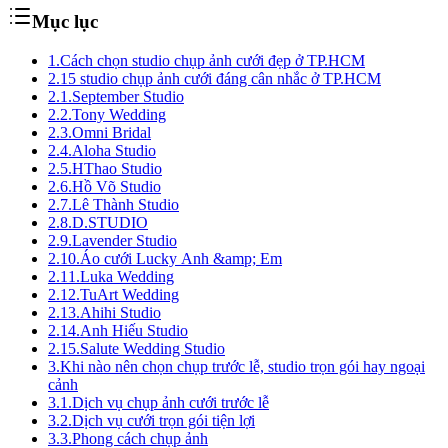
Mục lục
1.
Cách chọn studio chụp ảnh cưới đẹp ở TP.HCM
2.
15 studio chụp ảnh cưới đáng cân nhắc ở TP.HCM
2.1.
September Studio
2.2.
Tony Wedding
2.3.
Omni Bridal
2.4.
Aloha Studio
2.5.
HThao Studio
2.6.
Hồ Võ Studio
2.7.
Lê Thành Studio
2.8.
D.STUDIO
2.9.
Lavender Studio
2.10.
Áo cưới Lucky Anh &amp; Em
2.11.
Luka Wedding
2.12.
TuArt Wedding
2.13.
Ahihi Studio
2.14.
Anh Hiếu Studio
2.15.
Salute Wedding Studio
3.
Khi nào nên chọn chụp trước lễ, studio trọn gói hay ngoại
cảnh
3.1.
Dịch vụ chụp ảnh cưới trước lễ
3.2.
Dịch vụ cưới trọn gói tiện lợi
3.3.
Phong cách chụp ảnh