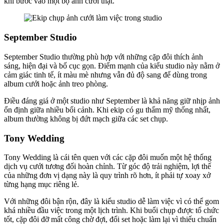
khi bước vào một bộ ảnh cưới thật.
September Studio
September Studio thường phù hợp với những cặp đôi thích ảnh
sáng, hiện đại và bố cục gọn. Điểm mạnh của kiểu studio này nằm ở
cảm giác tinh tế, ít màu mè nhưng vẫn đủ độ sang để dùng trong
album cưới hoặc ảnh treo phòng.
Điều đáng giá ở một studio như September là khả năng giữ nhịp ảnh
ổn định giữa nhiều bối cảnh. Khi ekip có gu thẩm mỹ thống nhất,
album thường không bị đứt mạch giữa các set chụp.
Tony Wedding
Tony Wedding là cái tên quen với các cặp đôi muốn một hệ thống
dịch vụ cưới tương đối hoàn chỉnh. Từ góc độ trải nghiệm, lợi thế
của những đơn vị dạng này là quy trình rõ hơn, ít phải tự xoay xở
từng hạng mục riêng lẻ.
Với những đôi bận rộn, đây là kiểu studio dễ làm việc vì có thể gom
khá nhiều đầu việc trong một lịch trình. Khi buổi chụp được tổ chức
tốt, cặp đôi đỡ mất công chờ đợi, đổi set hoặc làm lại vì thiếu chuẩn