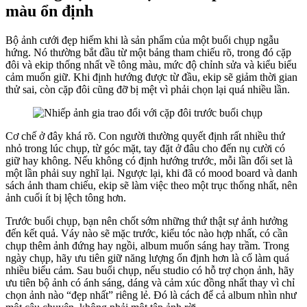
màu ổn định
Bộ ảnh cưới đẹp hiếm khi là sản phẩm của một buổi chụp ngẫu
hứng. Nó thường bắt đầu từ một bảng tham chiếu rõ, trong đó cặp
đôi và ekip thống nhất về tông màu, mức độ chỉnh sửa và kiểu biểu
cảm muốn giữ. Khi định hướng được từ đầu, ekip sẽ giảm thời gian
thử sai, còn cặp đôi cũng đỡ bị mệt vì phải chọn lại quá nhiều lần.
Cơ chế ở đây khá rõ. Con người thường quyết định rất nhiều thứ
nhỏ trong lúc chụp, từ góc mặt, tay đặt ở đâu cho đến nụ cười có
giữ hay không. Nếu không có định hướng trước, mỗi lần đổi set là
một lần phải suy nghĩ lại. Ngược lại, khi đã có mood board và danh
sách ảnh tham chiếu, ekip sẽ làm việc theo một trục thống nhất, nên
ảnh cuối ít bị lệch tông hơn.
Trước buổi chụp, bạn nên chốt sớm những thứ thật sự ảnh hưởng
đến kết quả. Váy nào sẽ mặc trước, kiểu tóc nào hợp nhất, có cần
chụp thêm ảnh đứng hay ngồi, album muốn sáng hay trầm. Trong
ngày chụp, hãy ưu tiên giữ năng lượng ổn định hơn là cố làm quá
nhiều biểu cảm. Sau buổi chụp, nếu studio có hỗ trợ chọn ảnh, hãy
ưu tiên bộ ảnh có ánh sáng, dáng và cảm xúc đồng nhất thay vì chỉ
chọn ảnh nào “đẹp nhất” riêng lẻ. Đó là cách để cả album nhìn như