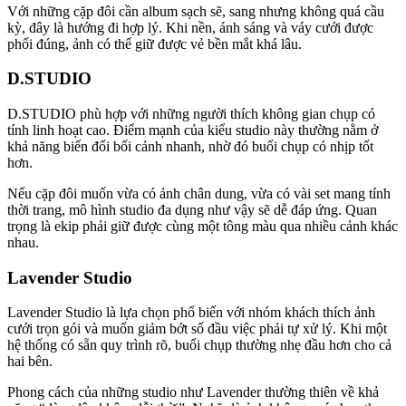
Với những cặp đôi cần album sạch sẽ, sang nhưng không quá cầu
kỳ, đây là hướng đi hợp lý. Khi nền, ánh sáng và váy cưới được
phối đúng, ảnh có thể giữ được vẻ bền mắt khá lâu.
D.STUDIO
D.STUDIO phù hợp với những người thích không gian chụp có
tính linh hoạt cao. Điểm mạnh của kiểu studio này thường nằm ở
khả năng biến đổi bối cảnh nhanh, nhờ đó buổi chụp có nhịp tốt
hơn.
Nếu cặp đôi muốn vừa có ảnh chân dung, vừa có vài set mang tính
thời trang, mô hình studio đa dụng như vậy sẽ dễ đáp ứng. Quan
trọng là ekip phải giữ được cùng một tông màu qua nhiều cảnh khác
nhau.
Lavender Studio
Lavender Studio là lựa chọn phổ biến với nhóm khách thích ảnh
cưới trọn gói và muốn giảm bớt số đầu việc phải tự xử lý. Khi một
hệ thống có sẵn quy trình rõ, buổi chụp thường nhẹ đầu hơn cho cả
hai bên.
Phong cách của những studio như Lavender thường thiên về khả