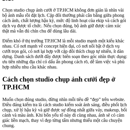
Chọn studio chụp ảnh cưới ở TP.HCM không đơn giản là nhìn vài
bộ ảnh mẫu rồi đặt lịch. Cặp đôi thường phải cân bằng giữa phong
cách ảnh, chất lượng hậu kỳ, mức độ linh hoạt của ekip và cách gói
dịch vụ được tổ chức. Nếu chọn đúng, bộ ảnh giữ được cảm xúc
thật mà vẫn đủ chỉn chu để dùng lâu dài.
Điểm khó ở thị trường TP.HCM là mỗi studio mạnh một kiểu khác
nhau. Có nơi mạnh về concept hiện đại, có nơi nổi bật ở dịch vụ
cưới trọn gói, có nơi lại hợp với cặp đôi thích chụp tự nhiên, ít dàn
dựng. Danh sách dưới đây được biên soạn theo góc nhìn thực dụng:
ưu tiên những địa chỉ có dấu ấn phong cách rõ, dễ làm việc và phù
hợp nhiều nhu cầu khác nhau.
Cách chọn studio chụp ảnh cưới đẹp ở
TP.HCM
Muốn chọn đúng studio, đừng nhìn mỗi tiêu đề “đẹp” trên website.
Điều đáng kiểm tra là cách studio kiểm soát ánh sáng, điều phối lịch
chụp, xử lý hậu kỳ và giữ được sự đồng nhất giữa váy, makeup, bối
cảnh và màu ảnh. Khi bốn yếu tố này đi cùng nhau, ảnh sẽ có cảm
giác liền mạch, thay vì đẹp từng tấm nhưng thiếu một câu chuyện
chung.