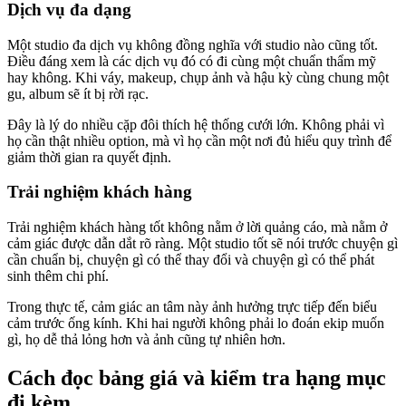
Dịch vụ đa dạng
Một studio đa dịch vụ không đồng nghĩa với studio nào cũng tốt.
Điều đáng xem là các dịch vụ đó có đi cùng một chuẩn thẩm mỹ
hay không. Khi váy, makeup, chụp ảnh và hậu kỳ cùng chung một
gu, album sẽ ít bị rời rạc.
Đây là lý do nhiều cặp đôi thích hệ thống cưới lớn. Không phải vì
họ cần thật nhiều option, mà vì họ cần một nơi đủ hiểu quy trình để
giảm thời gian ra quyết định.
Trải nghiệm khách hàng
Trải nghiệm khách hàng tốt không nằm ở lời quảng cáo, mà nằm ở
cảm giác được dẫn dắt rõ ràng. Một studio tốt sẽ nói trước chuyện gì
cần chuẩn bị, chuyện gì có thể thay đổi và chuyện gì có thể phát
sinh thêm chi phí.
Trong thực tế, cảm giác an tâm này ảnh hưởng trực tiếp đến biểu
cảm trước ống kính. Khi hai người không phải lo đoán ekip muốn
gì, họ dễ thả lỏng hơn và ảnh cũng tự nhiên hơn.
Cách đọc bảng giá và kiểm tra hạng mục
đi kèm