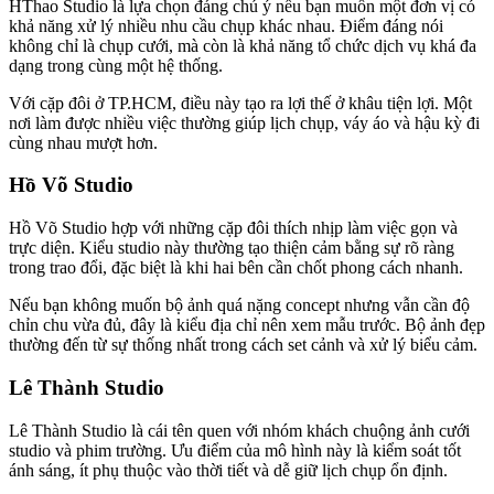
HThao Studio là lựa chọn đáng chú ý nếu bạn muốn một đơn vị có
khả năng xử lý nhiều nhu cầu chụp khác nhau. Điểm đáng nói
không chỉ là chụp cưới, mà còn là khả năng tổ chức dịch vụ khá đa
dạng trong cùng một hệ thống.
Với cặp đôi ở TP.HCM, điều này tạo ra lợi thế ở khâu tiện lợi. Một
nơi làm được nhiều việc thường giúp lịch chụp, váy áo và hậu kỳ đi
cùng nhau mượt hơn.
Hồ Võ Studio
Hồ Võ Studio hợp với những cặp đôi thích nhịp làm việc gọn và
trực diện. Kiểu studio này thường tạo thiện cảm bằng sự rõ ràng
trong trao đổi, đặc biệt là khi hai bên cần chốt phong cách nhanh.
Nếu bạn không muốn bộ ảnh quá nặng concept nhưng vẫn cần độ
chỉn chu vừa đủ, đây là kiểu địa chỉ nên xem mẫu trước. Bộ ảnh đẹp
thường đến từ sự thống nhất trong cách set cảnh và xử lý biểu cảm.
Lê Thành Studio
Lê Thành Studio là cái tên quen với nhóm khách chuộng ảnh cưới
studio và phim trường. Ưu điểm của mô hình này là kiểm soát tốt
ánh sáng, ít phụ thuộc vào thời tiết và dễ giữ lịch chụp ổn định.