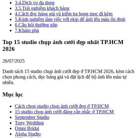
3.4.
Dịch vụ đa dạng
3.5.
Trải nghiệm khách hàng
4.
Cách đọc bảng giá và kiểm tra hạng mục đi kèm
5.
Kinh nghiệm làm việc với ekip để ảnh lên màu ổn định
6.
Câu hỏi thường gặp
7.
Khám phá
Top 15 studio chụp ảnh cưới đẹp nhất TP.HCM
2026
26/07/2025
Danh sách 15 studio chụp ảnh cưới đẹp ở TP.HCM 2026, kèm cách
chọn phong cách, đọc bảng giá và đặt lịch để bộ ảnh lên màu tự
nhiên.
Mục lục
Cách chọn studio chụp ảnh cưới đẹp ở TP.HCM
15 studio chụp ảnh cưới đáng cân nhắc ở TP.HCM
September Studio
Tony Wedding
Omni Bridal
Aloha Studio