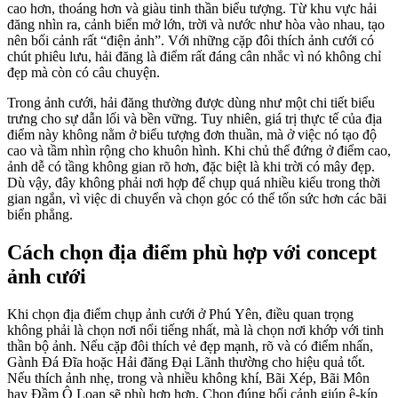
cao hơn, thoáng hơn và giàu tinh thần biểu tượng. Từ khu vực hải
đăng nhìn ra, cảnh biển mở lớn, trời và nước như hòa vào nhau, tạo
nên bối cảnh rất “điện ảnh”. Với những cặp đôi thích ảnh cưới có
chút phiêu lưu, hải đăng là điểm rất đáng cân nhắc vì nó không chỉ
đẹp mà còn có câu chuyện.
Trong ảnh cưới, hải đăng thường được dùng như một chi tiết biểu
trưng cho sự dẫn lối và bền vững. Tuy nhiên, giá trị thực tế của địa
điểm này không nằm ở biểu tượng đơn thuần, mà ở việc nó tạo độ
cao và tầm nhìn rộng cho khuôn hình. Khi chủ thể đứng ở điểm cao,
ảnh dễ có tầng không gian rõ hơn, đặc biệt là khi trời có mây đẹp.
Dù vậy, đây không phải nơi hợp để chụp quá nhiều kiểu trong thời
gian ngắn, vì việc di chuyển và chọn góc có thể tốn sức hơn các bãi
biển phẳng.
Cách chọn địa điểm phù hợp với concept
ảnh cưới
Khi chọn địa điểm chụp ảnh cưới ở Phú Yên, điều quan trọng
không phải là chọn nơi nổi tiếng nhất, mà là chọn nơi khớp với tinh
thần bộ ảnh. Nếu cặp đôi thích vẻ đẹp mạnh, rõ và có điểm nhấn,
Gành Đá Đĩa hoặc Hải đăng Đại Lãnh thường cho hiệu quả tốt.
Nếu thích ảnh nhẹ, trong và nhiều không khí, Bãi Xép, Bãi Môn
hay Đầm Ô Loan sẽ phù hợp hơn. Chọn đúng bối cảnh giúp ê-kíp