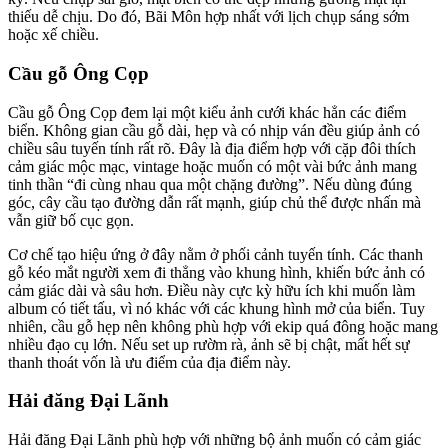
thiếu dễ chịu. Do đó, Bãi Môn hợp nhất với lịch chụp sáng sớm
hoặc xế chiều.
Cầu gỗ Ông Cọp
Cầu gỗ Ông Cọp đem lại một kiểu ảnh cưới khác hẳn các điểm
biển. Không gian cầu gỗ dài, hẹp và có nhịp ván đều giúp ảnh có
chiều sâu tuyến tính rất rõ. Đây là địa điểm hợp với cặp đôi thích
cảm giác mộc mạc, vintage hoặc muốn có một vài bức ảnh mang
tinh thần “đi cùng nhau qua một chặng đường”. Nếu dùng đúng
góc, cây cầu tạo đường dẫn rất mạnh, giúp chủ thể được nhấn mà
vẫn giữ bố cục gọn.
Cơ chế tạo hiệu ứng ở đây nằm ở phối cảnh tuyến tính. Các thanh
gỗ kéo mắt người xem đi thẳng vào khung hình, khiến bức ảnh có
cảm giác dài và sâu hơn. Điều này cực kỳ hữu ích khi muốn làm
album có tiết tấu, vì nó khác với các khung hình mở của biển. Tuy
nhiên, cầu gỗ hẹp nên không phù hợp với ekip quá đông hoặc mang
nhiều đạo cụ lớn. Nếu set up rườm rà, ảnh sẽ bị chật, mất hết sự
thanh thoát vốn là ưu điểm của địa điểm này.
Hải đăng Đại Lãnh
Hải đăng Đại Lãnh phù hợp với những bộ ảnh muốn có cảm giác