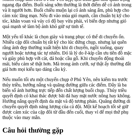
ngang địa điểm. Buổi sáng sớm thường là thời điểm dễ có ảnh trong
và ít người hơn. Buổi chiều muộn lại có ánh sáng ấm, phù hợp cho
cảm xúc lãng mạn. Nếu đi vào mùa gió mạnh, cần chuẩn bị kỹ cho
tóc, khăn voan và váy có độ bay vừa phải, vì biển đẹp nhưng gió
quá mạnh sẽ làm bộ ảnh khó giữ sự tinh tế.
Một yếu tố khác là chọn giày và trang phục có thể di chuyển ổn.
Nhiều cặp đôi chuẩn bị rất kỹ cho lúc đứng chụp, nhưng lại quên
rằng ảnh đẹp thường xuất hiện khi di chuyển, ngồi xuống, quay
người hoặc tương tác tự nhiên. Đó là lý do ê-kíp cần ưu tiên đồ mặc
và giày phù hợp với cát, đá hoặc cầu gỗ. Khi chuyển động thoải
mái, biểu cảm sẽ thật hơn. Mà trong ảnh cưới, sự thật ấy thường đắt
giá hơn mọi kiểu tạo dáng cầu kỳ.
Nếu muốn tối ưu một chuyến chụp ở Phú Yên, nên kiểm tra trước
thủy triều, hướng nắng và quãng đường giữa các điểm. Đây là ba
biến số ảnh hưởng trực tiếp đến chất lượng buổi chụp. Thủy triều
quyết định có khai thác được bãi đá hay mặt nước nông hay không.
Hướng nắng quyết định da mặt và độ tương phản. Quãng đường di
chuyển quyết định năng lượng của cả đội. Một kế hoạch tốt sẽ giữ
được cảm xúc của cặp đôi từ đầu đến cuối, thay vì để mọi thứ phụ
thuộc vào may mắn.
Câu hỏi thường gặp