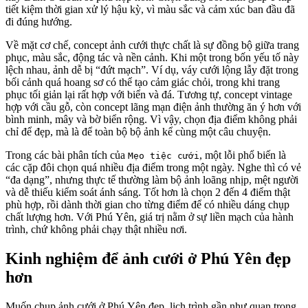
tiết kiệm thời gian xử lý hậu kỳ, vì màu sắc và cảm xúc ban đầu đã
đi đúng hướng.
Về mặt cơ chế, concept ảnh cưới thực chất là sự đồng bộ giữa trang
phục, màu sắc, động tác và nền cảnh. Khi một trong bốn yếu tố này
lệch nhau, ảnh dễ bị “đứt mạch”. Ví dụ, váy cưới lộng lẫy đặt trong
bối cảnh quá hoang sơ có thể tạo cảm giác chỏi, trong khi trang
phục tối giản lại rất hợp với biển và đá. Tương tự, concept vintage
hợp với cầu gỗ, còn concept lãng mạn điện ảnh thường ăn ý hơn với
bình minh, mây và bờ biển rộng. Vì vậy, chọn địa điểm không phải
chỉ để đẹp, mà là để toàn bộ bộ ảnh kể cùng một câu chuyện.
Trong các bài phân tích của
, một lỗi phổ biến là
Mẹo tiệc cưới
các cặp đôi chọn quá nhiều địa điểm trong một ngày. Nghe thì có vẻ
“đa dạng”, nhưng thực tế thường làm bộ ảnh loãng nhịp, mệt người
và dễ thiếu kiểm soát ánh sáng. Tốt hơn là chọn 2 đến 4 điểm thật
phù hợp, rồi dành thời gian cho từng điểm để có nhiều dáng chụp
chất lượng hơn. Với Phú Yên, giá trị nằm ở sự liền mạch của hành
trình, chứ không phải chạy thật nhiều nơi.
Kinh nghiệm để ảnh cưới ở Phú Yên đẹp
hơn
Muốn chụp ảnh cưới ở Phú Yên đẹp, lịch trình gần như quan trọng