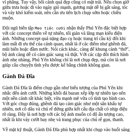
vì phẳng. Tuy vậy, bối cảnh quá đẹp cũng có mặt trái. Nếu chọn giờ
giữa trưa hoặc đi vào ngày gió mạnh, gương mặt dễ bị gắt sáng, tóc
và váy khó kiểm soát, nên cần ưu tiên lịch chụp sớm hoặc chiều
muộn.
Đội ngũ biên tập
nhận thấy Phú Yên đặc biệt hợp
Mẹo tiệc cưới
với các concept thiên về tự nhiên, tối giản và lãng mạn kiểu điện
ảnh. Những concept quá nặng đạo cụ hoặc trang trí cầu kỳ đôi khi
làm mất đi ưu thế của cảnh quan, nhất là ở các điểm như ghềnh đá,
mũi biển hoặc đầm nước. Nói cách khác, càng để khung cảnh “thở”,
bộ ảnh càng dễ có cảm giác sang và thật. Với các cặp đôi thích hình
ảnh nhẹ nhàng, Phú Yên không chỉ là nơi chụp đẹp, mà còn là nơi
giúp câu chuyện tình yêu được kể bằng chính không gian.
Gành Đá Đĩa
Gành Đá Đĩa là điểm chụp gần như biểu tượng của Phú Yên khi
nhắc đến ảnh cưới. Những khối đá bazan xếp lớp tự nhiên tạo nên
một nền cảnh rất khác biệt, vừa mạnh mẽ vừa có tính tạo hình cao.
Với góc chụp đúng, ghềnh đá tạo cảm giác như một sân khấu tự
nhiên, nơi cô dâu và chú rể đứng giữa kết cấu địa chất có nhịp điệu
rõ ràng. Đây là nơi hợp với các bộ ảnh muốn có độ ấn tượng cao,
nhất là khi váy cưới bay nhẹ và trang phục của chú rể gọn, thanh.
Về mặt kỹ thuật, Gành Đá Đĩa phù hợp nhất khi chụp vào buổi sáng