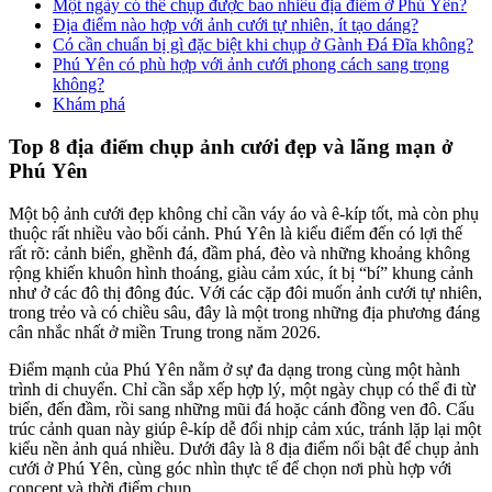
Một ngày có thể chụp được bao nhiêu địa điểm ở Phú Yên?
Địa điểm nào hợp với ảnh cưới tự nhiên, ít tạo dáng?
Có cần chuẩn bị gì đặc biệt khi chụp ở Gành Đá Đĩa không?
Phú Yên có phù hợp với ảnh cưới phong cách sang trọng
không?
Khám phá
Top 8 địa điểm chụp ảnh cưới đẹp và lãng mạn ở
Phú Yên
Một bộ ảnh cưới đẹp không chỉ cần váy áo và ê-kíp tốt, mà còn phụ
thuộc rất nhiều vào bối cảnh. Phú Yên là kiểu điểm đến có lợi thế
rất rõ: cảnh biển, ghềnh đá, đầm phá, đèo và những khoảng không
rộng khiến khuôn hình thoáng, giàu cảm xúc, ít bị “bí” khung cảnh
như ở các đô thị đông đúc. Với các cặp đôi muốn ảnh cưới tự nhiên,
trong trẻo và có chiều sâu, đây là một trong những địa phương đáng
cân nhắc nhất ở miền Trung trong năm 2026.
Điểm mạnh của Phú Yên nằm ở sự đa dạng trong cùng một hành
trình di chuyển. Chỉ cần sắp xếp hợp lý, một ngày chụp có thể đi từ
biển, đến đầm, rồi sang những mũi đá hoặc cánh đồng ven đô. Cấu
trúc cảnh quan này giúp ê-kíp dễ đổi nhịp cảm xúc, tránh lặp lại một
kiểu nền ảnh quá nhiều. Dưới đây là 8 địa điểm nổi bật để chụp ảnh
cưới ở Phú Yên, cùng góc nhìn thực tế để chọn nơi phù hợp với
concept và thời điểm chụp.