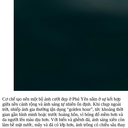
Cơ chế tạo nên một bộ ảnh cưới đẹp ở Phú Yên nằm ở sự kết hợp
giữa nền cảnh rộng và ánh sáng tự nhiên ổn định. Khi chụp ngoài
trời, nhiếp ảnh gia thường tận dụng “golden hour”, tức khoảng thời
gian gần bình minh hoặc trước hoàng hôn, vì bóng đổ mềm hơn và
da người lên màu dịu hơn. Với biển và ghềnh đá, ánh sáng xiên còn
làm bề mặt nước, mây và đá có lớp hơn, ảnh trông có chiều sâu thay