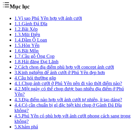
Mục lục
1.
Vì sao Phú Yên hợp với ảnh cưới
1.1.
Gành Đá Đĩa
1.2.
Bãi Xép
1.3.
Mũi Điện
1.4.
Đầm Ô Loan
1.5.
Hòn Yến
1.6.
Bãi Môn
1.7.
Cầu gỗ Ông Cọp
1.8.
Hải đăng Đại Lãnh
2.
Cách chọn địa điểm phù hợp với concept ảnh cưới
3.
Kinh nghiệm để ảnh cưới ở Phú Yên đẹp hơn
4.
Câu hỏi thường gặp
4.1.
Chụp ảnh cưới ở Phú Yên nên đi vào thời điểm nào?
4.2.
Một ngày có thể chụp được bao nhiêu địa điểm ở Phú
Yên?
4.3.
Địa điểm nào hợp với ảnh cưới tự nhiên, ít tạo dáng?
4.4.
Có cần chuẩn bị gì đặc biệt khi chụp ở Gành Đá Đĩa
không?
4.5.
Phú Yên có phù hợp với ảnh cưới phong cách sang trọng
không?
5.
Khám phá