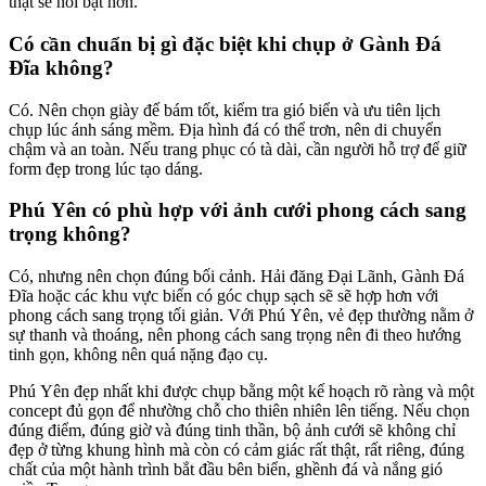
thật sẽ nổi bật hơn.
Có cần chuẩn bị gì đặc biệt khi chụp ở Gành Đá
Đĩa không?
Có. Nên chọn giày đế bám tốt, kiểm tra gió biển và ưu tiên lịch
chụp lúc ánh sáng mềm. Địa hình đá có thể trơn, nên di chuyển
chậm và an toàn. Nếu trang phục có tà dài, cần người hỗ trợ để giữ
form đẹp trong lúc tạo dáng.
Phú Yên có phù hợp với ảnh cưới phong cách sang
trọng không?
Có, nhưng nên chọn đúng bối cảnh. Hải đăng Đại Lãnh, Gành Đá
Đĩa hoặc các khu vực biển có góc chụp sạch sẽ sẽ hợp hơn với
phong cách sang trọng tối giản. Với Phú Yên, vẻ đẹp thường nằm ở
sự thanh và thoáng, nên phong cách sang trọng nên đi theo hướng
tinh gọn, không nên quá nặng đạo cụ.
Phú Yên đẹp nhất khi được chụp bằng một kế hoạch rõ ràng và một
concept đủ gọn để nhường chỗ cho thiên nhiên lên tiếng. Nếu chọn
đúng điểm, đúng giờ và đúng tinh thần, bộ ảnh cưới sẽ không chỉ
đẹp ở từng khung hình mà còn có cảm giác rất thật, rất riêng, đúng
chất của một hành trình bắt đầu bên biển, ghềnh đá và nắng gió