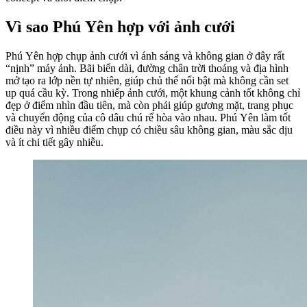
Vì sao Phú Yên hợp với ảnh cưới
Phú Yên hợp chụp ảnh cưới vì ánh sáng và không gian ở đây rất
“nịnh” máy ảnh. Bãi biển dài, đường chân trời thoáng và địa hình
mở tạo ra lớp nền tự nhiên, giúp chủ thể nổi bật mà không cần set
up quá cầu kỳ. Trong nhiếp ảnh cưới, một khung cảnh tốt không chỉ
đẹp ở điểm nhìn đầu tiên, mà còn phải giúp gương mặt, trang phục
và chuyển động của cô dâu chú rể hòa vào nhau. Phú Yên làm tốt
điều này vì nhiều điểm chụp có chiều sâu không gian, màu sắc dịu
và ít chi tiết gây nhiễu.