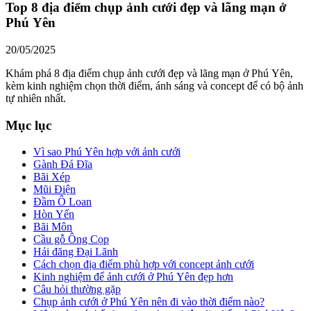
Top 8 địa điểm chụp ảnh cưới đẹp và lãng mạn ở
Phú Yên
20/05/2025
Khám phá 8 địa điểm chụp ảnh cưới đẹp và lãng mạn ở Phú Yên,
kèm kinh nghiệm chọn thời điểm, ánh sáng và concept để có bộ ảnh
tự nhiên nhất.
Mục lục
Vì sao Phú Yên hợp với ảnh cưới
Gành Đá Đĩa
Bãi Xép
Mũi Điện
Đầm Ô Loan
Hòn Yến
Bãi Môn
Cầu gỗ Ông Cọp
Hải đăng Đại Lãnh
Cách chọn địa điểm phù hợp với concept ảnh cưới
Kinh nghiệm để ảnh cưới ở Phú Yên đẹp hơn
Câu hỏi thường gặp
Chụp ảnh cưới ở Phú Yên nên đi vào thời điểm nào?