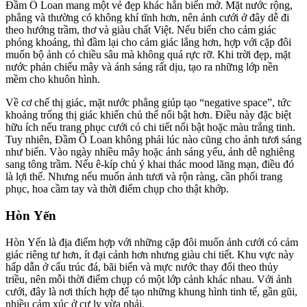
Đầm Ô Loan mang một vẻ đẹp khác hẳn biển mở. Mặt nước rộng,
phẳng và thường có không khí tĩnh hơn, nên ảnh cưới ở đây dễ đi
theo hướng trầm, thơ và giàu chất Việt. Nếu biển cho cảm giác
phóng khoáng, thì đầm lại cho cảm giác lắng hơn, hợp với cặp đôi
muốn bộ ảnh có chiều sâu mà không quá rực rỡ. Khi trời đẹp, mặt
nước phản chiếu mây và ánh sáng rất dịu, tạo ra những lớp nền
mềm cho khuôn hình.
Về cơ chế thị giác, mặt nước phẳng giúp tạo “negative space”, tức
khoảng trống thị giác khiến chủ thể nổi bật hơn. Điều này đặc biệt
hữu ích nếu trang phục cưới có chi tiết nổi bật hoặc màu trắng tinh.
Tuy nhiên, Đầm Ô Loan không phải lúc nào cũng cho ảnh tươi sáng
như biển. Vào ngày nhiều mây hoặc ánh sáng yếu, ảnh dễ nghiêng
sang tông trầm. Nếu ê-kíp chủ ý khai thác mood lãng mạn, điều đó
là lợi thế. Nhưng nếu muốn ảnh tươi và rộn ràng, cần phối trang
phục, hoa cầm tay và thời điểm chụp cho thật khớp.
Hòn Yến
Hòn Yến là địa điểm hợp với những cặp đôi muốn ảnh cưới có cảm
giác riêng tư hơn, ít đại cảnh hơn nhưng giàu chi tiết. Khu vực này
hấp dẫn ở cấu trúc đá, bãi biển và mực nước thay đổi theo thủy
triều, nên mỗi thời điểm chụp có một lớp cảnh khác nhau. Với ảnh
cưới, đây là nơi thích hợp để tạo những khung hình tinh tế, gần gũi,
nhiều cảm xúc ở cự ly vừa phải.