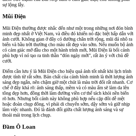
sự lộng lẫy.
Mũi Điện
Mũi Điện thường được nhắc đến như một trong những nơi đón bình
minh đẹp nhất ở Việt Nam, và điều đó khiến nó đặc biệt hấp dẫn với
ảnh cưới. Không gian ở đây có đường chân trời rộng, mũi đá nhô ra
biển và bầu trời thường cho màu rất đẹp vào sớm. Nếu muốn bộ ảnh
có cảm giác mở đầu cho một hành trình mới, Mũi Điện là bối cảnh
phù hợp vì nó tạo ra tinh thần “đón ngày mới”, rất ăn ý với chủ đề
cưới.
Điểm cần lưu ý là Mũi Điện cho hiệu quả ảnh tốt nhất khi lịch trình
được tính từ rất sớm. Bản chất của cảnh bình minh là thời lượng ánh
sáng đẹp ngắn, nên chậm giờ một chút là màu trời đổi rất nhanh. Cơ
chế ở đây khá rõ: ánh sáng thấp, mềm và có màu ấm sẽ làm da lên
tông đẹp hơn, đồng thời làm đường viền cơ thể tách khỏi nền biển
rõ hơn. Nhưng bối cảnh này không phù hợp nếu cặp đôi dễ mệt
hoặc đoàn chụp đông, vì phải di chuyển sớm, dậy sớm và giữ nhịp
làm việc nhanh. Đó là đánh đổi giữa chất lượng ánh sáng và sự
thoải mái trong lịch chụp.
Đầm Ô Loan