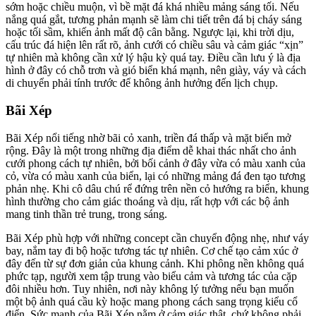
sớm hoặc chiều muộn, vì bề mặt đá khá nhiều mảng sáng tối. Nếu
nắng quá gắt, tương phản mạnh sẽ làm chi tiết trên đá bị cháy sáng
hoặc tối sầm, khiến ảnh mất độ cân bằng. Ngược lại, khi trời dịu,
cấu trúc đá hiện lên rất rõ, ảnh cưới có chiều sâu và cảm giác “xịn”
tự nhiên mà không cần xử lý hậu kỳ quá tay. Điều cần lưu ý là địa
hình ở đây có chỗ trơn và gió biển khá mạnh, nên giày, váy và cách
di chuyển phải tính trước để không ảnh hưởng đến lịch chụp.
Bãi Xép
Bãi Xép nổi tiếng nhờ bãi cỏ xanh, triền đá thấp và mặt biển mở
rộng. Đây là một trong những địa điểm dễ khai thác nhất cho ảnh
cưới phong cách tự nhiên, bởi bối cảnh ở đây vừa có màu xanh của
cỏ, vừa có màu xanh của biển, lại có những mảng đá đen tạo tương
phản nhẹ. Khi cô dâu chú rể đứng trên nền cỏ hướng ra biển, khung
hình thường cho cảm giác thoáng và dịu, rất hợp với các bộ ảnh
mang tinh thần trẻ trung, trong sáng.
Bãi Xép phù hợp với những concept cần chuyển động nhẹ, như váy
bay, nắm tay đi bộ hoặc tương tác tự nhiên. Cơ chế tạo cảm xúc ở
đây đến từ sự đơn giản của khung cảnh. Khi phông nền không quá
phức tạp, người xem tập trung vào biểu cảm và tương tác của cặp
đôi nhiều hơn. Tuy nhiên, nơi này không lý tưởng nếu bạn muốn
một bộ ảnh quá cầu kỳ hoặc mang phong cách sang trọng kiểu cổ
điển. Sức mạnh của Bãi Xép nằm ở cảm giác thật, chứ không phải