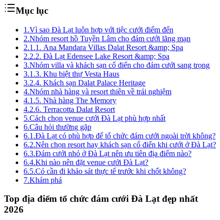
Mục lục
1.
Vì sao Đà Lạt luôn hợp với tiệc cưới điểm đến
2.
Nhóm resort hồ Tuyền Lâm cho đám cưới lãng mạn
2.1.
1. Ana Mandara Villas Dalat Resort &amp; Spa
2.2.
2. Đà Lạt Edensee Lake Resort &amp; Spa
3.
Nhóm villa và khách sạn cổ điển cho đám cưới sang trọng
3.1.
3. Khu biệt thự Vesta Haus
3.2.
4. Khách sạn Dalat Palace Heritage
4.
Nhóm nhà hàng và resort thiên về trải nghiệm
4.1.
5. Nhà hàng The Memory
4.2.
6. Terracotta Dalat Resort
5.
Cách chọn venue cưới Đà Lạt phù hợp nhất
6.
Câu hỏi thường gặp
6.1.
Đà Lạt có phù hợp để tổ chức đám cưới ngoài trời không?
6.2.
Nên chọn resort hay khách sạn cổ điển khi cưới ở Đà Lạt?
6.3.
Đám cưới nhỏ ở Đà Lạt nên ưu tiên địa điểm nào?
6.4.
Khi nào nên đặt venue cưới Đà Lạt?
6.5.
Có cần đi khảo sát thực tế trước khi chốt không?
7.
Khám phá
Top địa điểm tổ chức đám cưới Đà Lạt đẹp nhất
2026