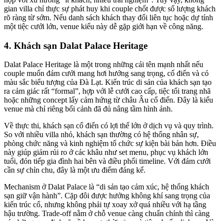
gian villa chỉ thực sự phát huy khi couple chốt được số lượng khách
rõ ràng từ sớm. Nếu danh sách khách thay đổi liên tục hoặc dự tính
một tiệc cưới lớn, venue kiểu này dễ gặp giới hạn về công năng.
4. Khách sạn Dalat Palace Heritage
Dalat Palace Heritage là một trong những cái tên mạnh nhất nếu
couple muốn đám cưới mang hơi hướng sang trọng, cổ điển và có
màu sắc biểu tượng của Đà Lạt. Kiến trúc di sản của khách sạn tạo
ra cảm giác rất “formal”, hợp với lễ cưới cao cấp, tiệc tối trang nhã
hoặc những concept lấy cảm hứng từ châu Âu cổ điển. Đây là kiểu
venue mà chỉ riêng bối cảnh đã đủ nâng tầm hình ảnh.
Về thực thi, khách sạn cổ điển có lợi thế lớn ở dịch vụ và quy trình.
So với nhiều villa nhỏ, khách sạn thường có hệ thống nhân sự,
phòng chức năng và kinh nghiệm tổ chức sự kiện bài bản hơn. Điều
này giúp giảm rủi ro ở các khâu như set menu, phục vụ khách lớn
tuổi, đón tiếp gia đình hai bên và điều phối timeline. Với đám cưới
cần sự chỉn chu, đây là một ưu điểm đáng kể.
Mechanism ở Dalat Palace là “di sản tạo cảm xúc, hệ thống khách
sạn giữ vận hành”. Cặp đôi được hưởng không khí sang trọng của
kiến trúc cổ, nhưng không phải tự xoay xở quá nhiều với hạ tầng
hậu trường. Trade-off nằm ở chỗ venue càng chuẩn chỉnh thì càng