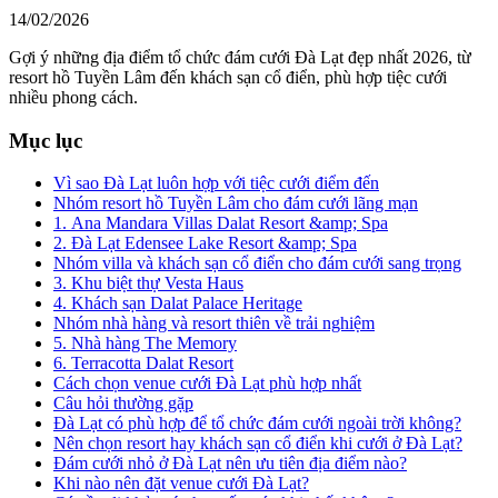
14/02/2026
Gợi ý những địa điểm tổ chức đám cưới Đà Lạt đẹp nhất 2026, từ
resort hồ Tuyền Lâm đến khách sạn cổ điển, phù hợp tiệc cưới
nhiều phong cách.
Mục lục
Vì sao Đà Lạt luôn hợp với tiệc cưới điểm đến
Nhóm resort hồ Tuyền Lâm cho đám cưới lãng mạn
1. Ana Mandara Villas Dalat Resort &amp; Spa
2. Đà Lạt Edensee Lake Resort &amp; Spa
Nhóm villa và khách sạn cổ điển cho đám cưới sang trọng
3. Khu biệt thự Vesta Haus
4. Khách sạn Dalat Palace Heritage
Nhóm nhà hàng và resort thiên về trải nghiệm
5. Nhà hàng The Memory
6. Terracotta Dalat Resort
Cách chọn venue cưới Đà Lạt phù hợp nhất
Câu hỏi thường gặp
Đà Lạt có phù hợp để tổ chức đám cưới ngoài trời không?
Nên chọn resort hay khách sạn cổ điển khi cưới ở Đà Lạt?
Đám cưới nhỏ ở Đà Lạt nên ưu tiên địa điểm nào?
Khi nào nên đặt venue cưới Đà Lạt?