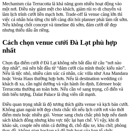
Mechanism của Terracotta là khả năng gom nhiều hoạt động vào
một nơi. Điều này giảm mệt cho khách, giảm rủi ro di chuyển và
làm lịch trình cưới liền mạch hơn. Trade-off là venue càng lớn thì
việc cá nhân hóa từng chi tiết càng đòi hỏi planner phải làm rất sớm.
Nếu không chốt concept và timeline đủ sớm, đám cưới dễ đẹp
nhưng thiếu dấu ấn riêng.
Cách chọn venue cưới Đà Lạt phù hợp
nhất
Chọn địa điểm cưới ở Đà Lạt không nên bắt đầu từ câu “nơi nào
đẹp nhất”, mà nên bắt đầu từ “đám cưới của mình thuộc kiểu nào”.
Nếu là tiệc nhỏ, nhiều cảm xúc cá nhân, các villa như Ana Mandara
hoặc Vesta Haus thường hợp hơn. Nếu là destination wedding có
khách đi xa, cần nghỉ dưỡng và vận hành ổn định, Edensee hoặc
Terracotta thường an toàn hơn. Nếu cần vẻ sang trọng, cổ điển và
tính biểu tượng, Dalat Palace là ứng viên rất mạnh.
Điều quan trọng nhất là độ tương thích giữa venue và kịch bản cưới.
Không gian ngoài trời đẹp chưa chắc tốt nếu lịch cưới rơi vào thời
điểm mưa hoặc nhiều gió. Venue sang chưa chắc phù hợp nếu danh
sách khách đông nhưng khu vực tiệc lại hạn chế. Vì vậy, khi đi
khảo sát, couple nên nhìn cả đường đi, chỗ đậu xe, khu chờ, phòng
thay đồ, không gian backup và độ linh hoạt của ban tổ chức.