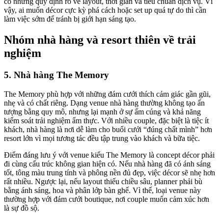
có những quy định rõ về layout, thời gian và tiêu chuẩn dịch vụ. Vì
vậy, ai muốn décor cực kỳ phá cách hoặc set up quá tự do thì cần
làm việc sớm để tránh bị giới hạn sáng tạo.
Nhóm nhà hàng và resort thiên về trải
nghiệm
5. Nhà hàng The Memory
The Memory phù hợp với những đám cưới thích cảm giác gần gũi,
nhẹ và có chất riêng. Dạng venue nhà hàng thường không tạo ấn
tượng bằng quy mô, nhưng lại mạnh ở sự ấm cúng và khả năng
kiểm soát trải nghiệm ẩm thực. Với nhiều couple, đặc biệt là tiệc ít
khách, nhà hàng là nơi dễ làm cho buổi cưới “đúng chất mình” hơn
resort lớn vì mọi tương tác đều tập trung vào khách và bữa tiệc.
Điểm đáng lưu ý với venue kiểu The Memory là concept décor phải
đi cùng cấu trúc không gian hiện có. Nếu nhà hàng đã có ánh sáng
tốt, tông màu trung tính và phông nền đủ đẹp, việc décor sẽ nhẹ hơn
rất nhiều. Ngược lại, nếu layout thiếu chiều sâu, planner phải bù
bằng ánh sáng, hoa và phân lớp bàn ghế. Vì thế, loại venue này
thường hợp với đám cưới boutique, nơi couple muốn cảm xúc hơn
là sự đồ sộ.