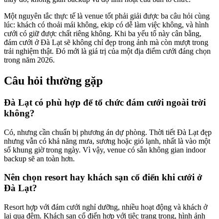
Một nguyên tắc thực tế là venue tốt phải giải được ba câu hỏi cùng
lúc: khách có thoải mái không, ekip có dễ làm việc không, và hình
cưới có giữ được chất riêng không. Khi ba yếu tố này cân bằng,
đám cưới ở Đà Lạt sẽ không chỉ đẹp trong ảnh mà còn mượt trong
trải nghiệm thật. Đó mới là giá trị của một địa điểm cưới đáng chọn
trong năm 2026.
Câu hỏi thường gặp
Đà Lạt có phù hợp để tổ chức đám cưới ngoài trời
không?
Có, nhưng cần chuẩn bị phương án dự phòng. Thời tiết Đà Lạt đẹp
nhưng vẫn có khả năng mưa, sương hoặc gió lạnh, nhất là vào một
số khung giờ trong ngày. Vì vậy, venue có sẵn không gian indoor
backup sẽ an toàn hơn.
Nên chọn resort hay khách sạn cổ điển khi cưới ở
Đà Lạt?
Resort hợp với đám cưới nghỉ dưỡng, nhiều hoạt động và khách ở
lại qua đêm. Khách sạn cổ điển hợp với tiệc trang trọng, hình ảnh