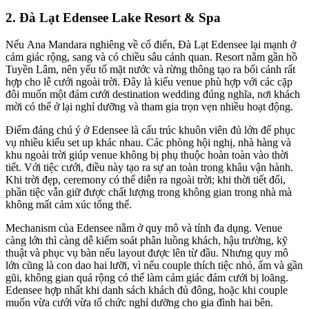
2. Đà Lạt Edensee Lake Resort & Spa
Nếu Ana Mandara nghiêng về cổ điển, Đà Lạt Edensee lại mạnh ở
cảm giác rộng, sang và có chiều sâu cảnh quan. Resort nằm gần hồ
Tuyền Lâm, nên yếu tố mặt nước và rừng thông tạo ra bối cảnh rất
hợp cho lễ cưới ngoài trời. Đây là kiểu venue phù hợp với các cặp
đôi muốn một đám cưới destination wedding đúng nghĩa, nơi khách
mời có thể ở lại nghỉ dưỡng và tham gia trọn vẹn nhiều hoạt động.
Điểm đáng chú ý ở Edensee là cấu trúc khuôn viên đủ lớn để phục
vụ nhiều kiểu set up khác nhau. Các phòng hội nghị, nhà hàng và
khu ngoài trời giúp venue không bị phụ thuộc hoàn toàn vào thời
tiết. Với tiệc cưới, điều này tạo ra sự an toàn trong khâu vận hành.
Khi trời đẹp, ceremony có thể diễn ra ngoài trời; khi thời tiết đổi,
phần tiệc vẫn giữ được chất lượng trong không gian trong nhà mà
không mất cảm xúc tổng thể.
Mechanism của Edensee nằm ở quy mô và tính đa dụng. Venue
càng lớn thì càng dễ kiểm soát phân luồng khách, hậu trường, kỹ
thuật và phục vụ bàn nếu layout được lên từ đầu. Nhưng quy mô
lớn cũng là con dao hai lưỡi, vì nếu couple thích tiệc nhỏ, ấm và gần
gũi, không gian quá rộng có thể làm cảm giác đám cưới bị loãng.
Edensee hợp nhất khi danh sách khách đủ đông, hoặc khi couple
muốn vừa cưới vừa tổ chức nghỉ dưỡng cho gia đình hai bên.