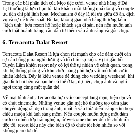
Trong các bài phân tích của Mẹo tiệc cưới, venue nhà hàng ở Đà
Lạt thường là lựa chọn tốt khi khách mời không quá đông và couple
ưu tiên chi phí linh hoạt. Mechanism ở đây là tối ưu giữa đồ ăn, dịch
vụ và sự dễ kiểm soát. Bù lại, không gian nhà hàng thường kém
“kịch tính” hơn resort hồ hoặc khách sạn di sản, nên nếu muốn ảnh
cưới thật hoành tráng, cần đầu tư thêm vào ánh sáng và góc chụp.
6. Terracotta Dalat Resort
Terracotta Dalat Resort là lựa chọn rất mạnh cho các đám cưới cần
sự cân bằng giữa nghỉ dưỡng và tổ chức sự kiện. Vị trí gần hồ
Tuyền Lâm khiến resort này có lợi thế tự nhiên về cảnh quan, trong
khi hệ thống phòng và khu chức năng phù hợp với mô hình cưới
nhiều khách. Đây là kiểu venue dễ dùng cho wedding weekend, khi
gia đình hai bên và bạn bè có thể ở lại, dự tiệc, chụp ảnh và nghỉ
ngơi trong cùng một quần thể.
Về mặt hình ảnh, Terracotta hợp với concept lãng mạn, hiện đại và
có chút cinematic. Những venue gần mặt hồ thường tạo cảm giác
chuyển động rất đẹp trong ảnh, nhất là vào thời điểm sáng sớm hoặc
chiều muộn khi ánh sáng mềm. Nếu couple muốn dựng một đám
cưới có nhiều lớp trải nghiệm, từ welcome dinner đến lễ chính rồi
tiệc tối, resort kiểu này cho biên độ tổ chức tốt hơn nhiều so với
không gian đơn lẻ.