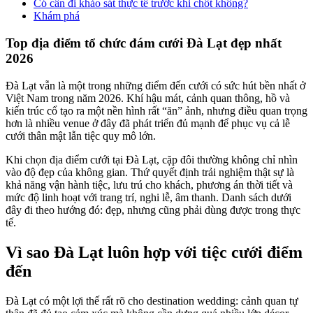
Có cần đi khảo sát thực tế trước khi chốt không?
Khám phá
Top địa điểm tổ chức đám cưới Đà Lạt đẹp nhất
2026
Đà Lạt vẫn là một trong những điểm đến cưới có sức hút bền nhất ở
Việt Nam trong năm 2026. Khí hậu mát, cảnh quan thông, hồ và
kiến trúc cổ tạo ra một nền hình rất “ăn” ảnh, nhưng điều quan trọng
hơn là nhiều venue ở đây đã phát triển đủ mạnh để phục vụ cả lễ
cưới thân mật lẫn tiệc quy mô lớn.
Khi chọn địa điểm cưới tại Đà Lạt, cặp đôi thường không chỉ nhìn
vào độ đẹp của không gian. Thứ quyết định trải nghiệm thật sự là
khả năng vận hành tiệc, lưu trú cho khách, phương án thời tiết và
mức độ linh hoạt với trang trí, nghi lễ, âm thanh. Danh sách dưới
đây đi theo hướng đó: đẹp, nhưng cũng phải dùng được trong thực
tế.
Vì sao Đà Lạt luôn hợp với tiệc cưới điểm
đến
Đà Lạt có một lợi thế rất rõ cho destination wedding: cảnh quan tự