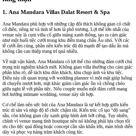
1. Ana Mandara Villas Dalat Resort & Spa
Ana Mandara phù hợp với những cặp đôi thích không gian có chất
cổ điển, riêng tư và tinh tế hơn là phô trương. Lợi thế lớn nhất của
venue này là cụm villa cổ giữa mảng xanh thông, tạo ra cảm giác
như một buổi tiệc cưới trong khu điền trang châu Âu nhỏ. Với các
lễ cưới ấm cúng, phần nền kiến trúc đã đủ mạnh để tạo dấu ấn mà
không cần can thiệp trang trí quá nhiều.
Về mặt vận hành, Ana Mandara có lợi thế cho những đám cưới chú
trọng trải nghiệm khách mời. Không gian villa thường cho cảm giác
phân khu rõ, dễ tách khu đón khách, khu chụp ảnh và khu tiệc.
Điều này rất quan trọng với wedding planner vì một mặt giúp luồng
di chuyển mượt hơn, mặt khác giảm cảm giác ồn và chồng chéo
giữa nghi lễ với phần tiệc. Nếu couple muốn một đám cưới mang
hơi hướng intimate wedding, venue này rất hợp.
Cơ chế làm nên sức hút của Ana Mandara là sự kết hợp giữa kiến
trúc di sản và nhịp độ tổ chức chậm rãi. Kiến trúc cổ tạo “độ sang”
sẵn, còn không gian cây xanh giúp hình ảnh bớt cứng. Tuy nhiên,
chính vì venue mang tính boutique nên nó không phải lựa chọn tối
ưu cho tiệc quá đông hoặc concept cần sân khấu lớn, màn trình diễn
dày và phục vụ hàng trăm khách cùng lúc.