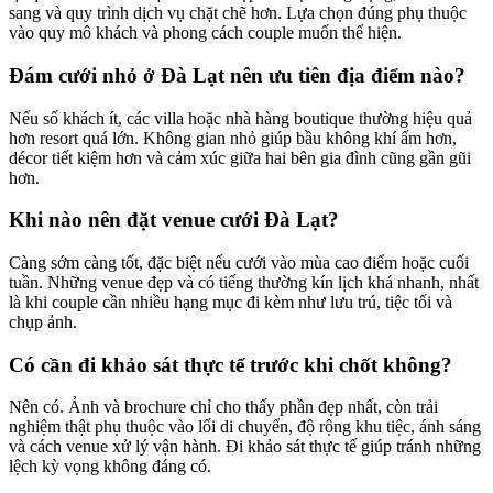
sang và quy trình dịch vụ chặt chẽ hơn. Lựa chọn đúng phụ thuộc
vào quy mô khách và phong cách couple muốn thể hiện.
Đám cưới nhỏ ở Đà Lạt nên ưu tiên địa điểm nào?
Nếu số khách ít, các villa hoặc nhà hàng boutique thường hiệu quả
hơn resort quá lớn. Không gian nhỏ giúp bầu không khí ấm hơn,
décor tiết kiệm hơn và cảm xúc giữa hai bên gia đình cũng gần gũi
hơn.
Khi nào nên đặt venue cưới Đà Lạt?
Càng sớm càng tốt, đặc biệt nếu cưới vào mùa cao điểm hoặc cuối
tuần. Những venue đẹp và có tiếng thường kín lịch khá nhanh, nhất
là khi couple cần nhiều hạng mục đi kèm như lưu trú, tiệc tối và
chụp ảnh.
Có cần đi khảo sát thực tế trước khi chốt không?
Nên có. Ảnh và brochure chỉ cho thấy phần đẹp nhất, còn trải
nghiệm thật phụ thuộc vào lối di chuyển, độ rộng khu tiệc, ánh sáng
và cách venue xử lý vận hành. Đi khảo sát thực tế giúp tránh những
lệch kỳ vọng không đáng có.