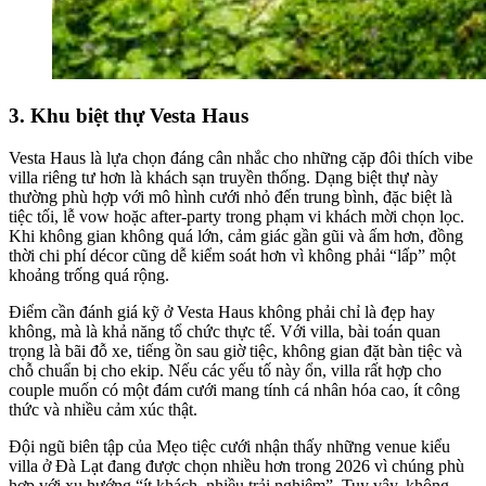
3. Khu biệt thự Vesta Haus
Vesta Haus là lựa chọn đáng cân nhắc cho những cặp đôi thích vibe
villa riêng tư hơn là khách sạn truyền thống. Dạng biệt thự này
thường phù hợp với mô hình cưới nhỏ đến trung bình, đặc biệt là
tiệc tối, lễ vow hoặc after-party trong phạm vi khách mời chọn lọc.
Khi không gian không quá lớn, cảm giác gần gũi và ấm hơn, đồng
thời chi phí décor cũng dễ kiểm soát hơn vì không phải “lấp” một
khoảng trống quá rộng.
Điểm cần đánh giá kỹ ở Vesta Haus không phải chỉ là đẹp hay
không, mà là khả năng tổ chức thực tế. Với villa, bài toán quan
trọng là bãi đỗ xe, tiếng ồn sau giờ tiệc, không gian đặt bàn tiệc và
chỗ chuẩn bị cho ekip. Nếu các yếu tố này ổn, villa rất hợp cho
couple muốn có một đám cưới mang tính cá nhân hóa cao, ít công
thức và nhiều cảm xúc thật.
Đội ngũ biên tập của Mẹo tiệc cưới nhận thấy những venue kiểu
villa ở Đà Lạt đang được chọn nhiều hơn trong 2026 vì chúng phù
hợp với xu hướng “ít khách, nhiều trải nghiệm”. Tuy vậy, không