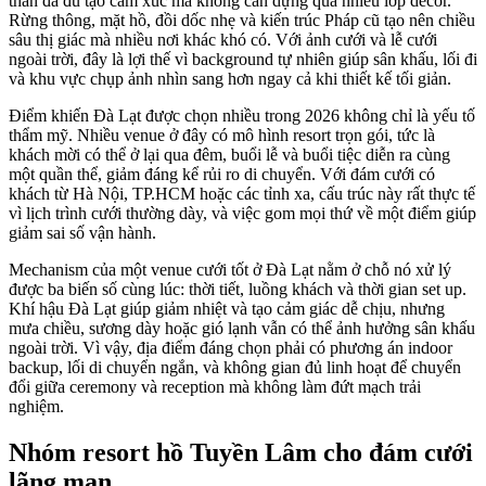
thân đã đủ tạo cảm xúc mà không cần dựng quá nhiều lớp décor.
Rừng thông, mặt hồ, đồi dốc nhẹ và kiến trúc Pháp cũ tạo nên chiều
sâu thị giác mà nhiều nơi khác khó có. Với ảnh cưới và lễ cưới
ngoài trời, đây là lợi thế vì background tự nhiên giúp sân khấu, lối đi
và khu vực chụp ảnh nhìn sang hơn ngay cả khi thiết kế tối giản.
Điểm khiến Đà Lạt được chọn nhiều trong 2026 không chỉ là yếu tố
thẩm mỹ. Nhiều venue ở đây có mô hình resort trọn gói, tức là
khách mời có thể ở lại qua đêm, buổi lễ và buổi tiệc diễn ra cùng
một quần thể, giảm đáng kể rủi ro di chuyển. Với đám cưới có
khách từ Hà Nội, TP.HCM hoặc các tỉnh xa, cấu trúc này rất thực tế
vì lịch trình cưới thường dày, và việc gom mọi thứ về một điểm giúp
giảm sai số vận hành.
Mechanism của một venue cưới tốt ở Đà Lạt nằm ở chỗ nó xử lý
được ba biến số cùng lúc: thời tiết, luồng khách và thời gian set up.
Khí hậu Đà Lạt giúp giảm nhiệt và tạo cảm giác dễ chịu, nhưng
mưa chiều, sương dày hoặc gió lạnh vẫn có thể ảnh hưởng sân khấu
ngoài trời. Vì vậy, địa điểm đáng chọn phải có phương án indoor
backup, lối di chuyển ngắn, và không gian đủ linh hoạt để chuyển
đổi giữa ceremony và reception mà không làm đứt mạch trải
nghiệm.
Nhóm resort hồ Tuyền Lâm cho đám cưới
lãng mạn