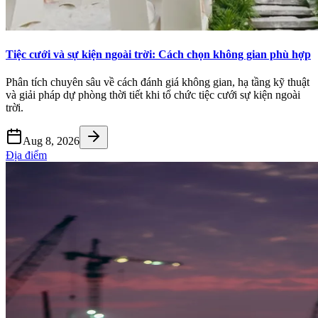
Tiệc cưới và sự kiện ngoài trời: Cách chọn không gian phù hợp
Phân tích chuyên sâu về cách đánh giá không gian, hạ tầng kỹ thuật
và giải pháp dự phòng thời tiết khi tổ chức tiệc cưới sự kiện ngoài
trời.
Aug 8, 2026
Địa điểm