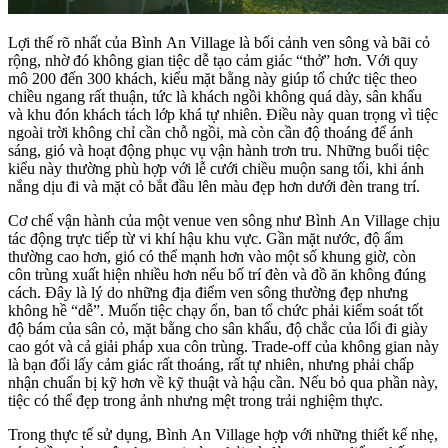
Lợi thế rõ nhất của Bình An Village là bối cảnh ven sông và bãi cỏ
rộng, nhờ đó không gian tiệc dễ tạo cảm giác “thở” hơn. Với quy
mô 200 đến 300 khách, kiểu mặt bằng này giúp tổ chức tiệc theo
chiều ngang rất thuận, tức là khách ngồi không quá dày, sân khấu
và khu đón khách tách lớp khá tự nhiên. Điều này quan trọng vì tiệc
ngoài trời không chỉ cần chỗ ngồi, mà còn cần độ thoáng để ánh
sáng, gió và hoạt động phục vụ vận hành trơn tru. Những buổi tiệc
kiểu này thường phù hợp với lễ cưới chiều muộn sang tối, khi ánh
nắng dịu đi và mặt cỏ bắt đầu lên màu đẹp hơn dưới đèn trang trí.
Cơ chế vận hành của một venue ven sông như Bình An Village chịu
tác động trực tiếp từ vi khí hậu khu vực. Gần mặt nước, độ ẩm
thường cao hơn, gió có thể mạnh hơn vào một số khung giờ, còn
côn trùng xuất hiện nhiều hơn nếu bố trí đèn và đồ ăn không đúng
cách. Đây là lý do những địa điểm ven sông thường đẹp nhưng
không hề “dễ”. Muốn tiệc chạy ổn, ban tổ chức phải kiểm soát tốt
độ bám của sân cỏ, mặt bằng cho sân khấu, độ chắc của lối đi giày
cao gót và cả giải pháp xua côn trùng. Trade-off của không gian này
là bạn đổi lấy cảm giác rất thoáng, rất tự nhiên, nhưng phải chấp
nhận chuẩn bị kỹ hơn về kỹ thuật và hậu cần. Nếu bỏ qua phần này,
tiệc có thể đẹp trong ảnh nhưng mệt trong trải nghiệm thực.
Trong thực tế sử dụng, Bình An Village hợp với những thiết kế nhẹ,