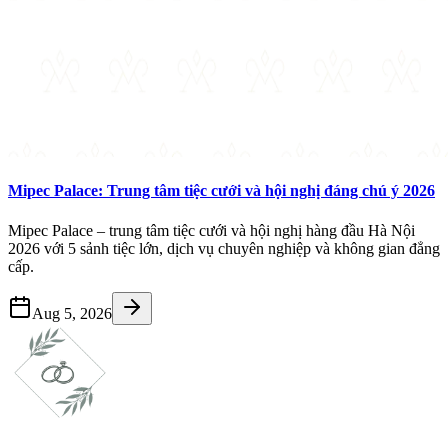
Mipec Palace: Trung tâm tiệc cưới và hội nghị đáng chú ý 2026
Mipec Palace – trung tâm tiệc cưới và hội nghị hàng đầu Hà Nội
2026 với 5 sảnh tiệc lớn, dịch vụ chuyên nghiệp và không gian đẳng
cấp.
Aug 5, 2026