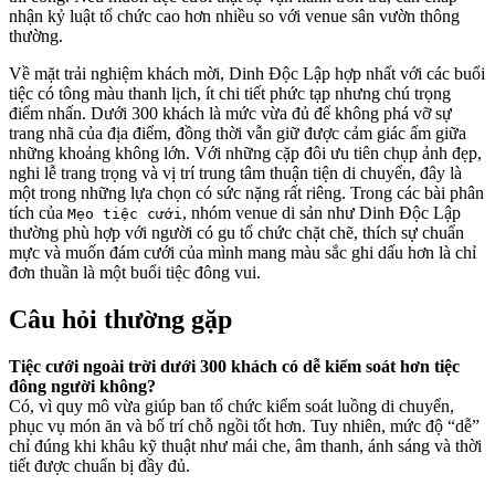
nhận kỷ luật tổ chức cao hơn nhiều so với venue sân vườn thông
thường.
Về mặt trải nghiệm khách mời, Dinh Độc Lập hợp nhất với các buổi
tiệc có tông màu thanh lịch, ít chi tiết phức tạp nhưng chú trọng
điểm nhấn. Dưới 300 khách là mức vừa đủ để không phá vỡ sự
trang nhã của địa điểm, đồng thời vẫn giữ được cảm giác ấm giữa
những khoảng không lớn. Với những cặp đôi ưu tiên chụp ảnh đẹp,
nghi lễ trang trọng và vị trí trung tâm thuận tiện di chuyển, đây là
một trong những lựa chọn có sức nặng rất riêng. Trong các bài phân
tích của
, nhóm venue di sản như Dinh Độc Lập
Mẹo tiệc cưới
thường phù hợp với người có gu tổ chức chặt chẽ, thích sự chuẩn
mực và muốn đám cưới của mình mang màu sắc ghi dấu hơn là chỉ
đơn thuần là một buổi tiệc đông vui.
Câu hỏi thường gặp
Tiệc cưới ngoài trời dưới 300 khách có dễ kiểm soát hơn tiệc
đông người không?
Có, vì quy mô vừa giúp ban tổ chức kiểm soát luồng di chuyển,
phục vụ món ăn và bố trí chỗ ngồi tốt hơn. Tuy nhiên, mức độ “dễ”
chỉ đúng khi khâu kỹ thuật như mái che, âm thanh, ánh sáng và thời
tiết được chuẩn bị đầy đủ.