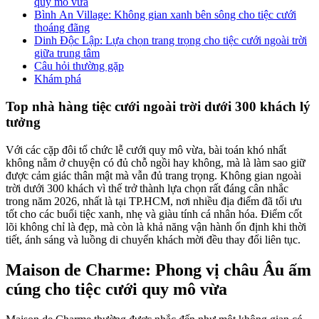
quy mô vừa
Bình An Village: Không gian xanh bên sông cho tiệc cưới
thoáng đãng
Dinh Độc Lập: Lựa chọn trang trọng cho tiệc cưới ngoài trời
giữa trung tâm
Câu hỏi thường gặp
Khám phá
Top nhà hàng tiệc cưới ngoài trời dưới 300 khách lý
tưởng
Với các cặp đôi tổ chức lễ cưới quy mô vừa, bài toán khó nhất
không nằm ở chuyện có đủ chỗ ngồi hay không, mà là làm sao giữ
được cảm giác thân mật mà vẫn đủ trang trọng. Không gian ngoài
trời dưới 300 khách vì thế trở thành lựa chọn rất đáng cân nhắc
trong năm 2026, nhất là tại TP.HCM, nơi nhiều địa điểm đã tối ưu
tốt cho các buổi tiệc xanh, nhẹ và giàu tính cá nhân hóa. Điểm cốt
lõi không chỉ là đẹp, mà còn là khả năng vận hành ổn định khi thời
tiết, ánh sáng và luồng di chuyển khách mời đều thay đổi liên tục.
Maison de Charme: Phong vị châu Âu ấm
cúng cho tiệc cưới quy mô vừa