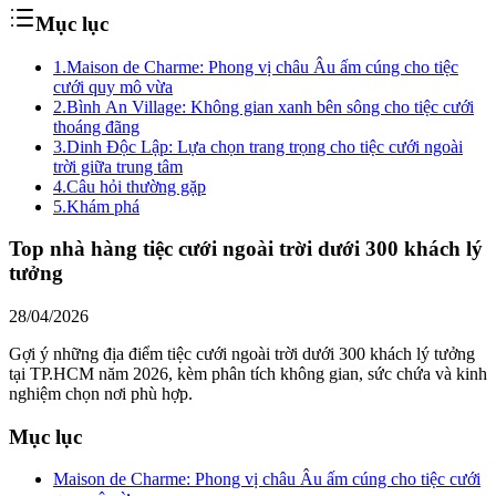
Mục lục
1.
Maison de Charme: Phong vị châu Âu ấm cúng cho tiệc
cưới quy mô vừa
2.
Bình An Village: Không gian xanh bên sông cho tiệc cưới
thoáng đãng
3.
Dinh Độc Lập: Lựa chọn trang trọng cho tiệc cưới ngoài
trời giữa trung tâm
4.
Câu hỏi thường gặp
5.
Khám phá
Top nhà hàng tiệc cưới ngoài trời dưới 300 khách lý
tưởng
28/04/2026
Gợi ý những địa điểm tiệc cưới ngoài trời dưới 300 khách lý tưởng
tại TP.HCM năm 2026, kèm phân tích không gian, sức chứa và kinh
nghiệm chọn nơi phù hợp.
Mục lục
Maison de Charme: Phong vị châu Âu ấm cúng cho tiệc cưới