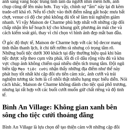
ánh sáng vàng hoặc trung tính làm da người nhìn mềm hơn, ảnh
chụp cũng dễ lên màu hơn. Tuy vậy, chính sự “ấm” này lại đi kèm
trade-off khá rõ. Nếu tổ chức vào thời điểm nắng gắt hoặc mưa bất
chợt, venue có độ che phủ không đủ tốt sẽ làm trải nghiệm giảm
nhanh. Vì vậy Maison de Charme phù hợp nhất với những cặp đôi
chấp nhận lên kế hoạch kỹ cho khung giờ, phương án mái che và
cách kiểm soát gió, thay vì chỉ chọn vì hình ảnh đẹp mắt ban đầu.
Ở góc độ thực tế, Maison de Charme hợp với các bộ decor mang
tinh thần thanh lịch, ít chi tiết rườm rà nhưng có trọng tâm rõ.
Những buổi tiệc dưới 300 khách tại đây thường hiệu quả khi bàn
tiệc được xếp theo cụm vừa phải, lối đi cô dâu rộng vừa đủ và khu
vực chụp ảnh không chiếm quá nhiều diện tích trung tâm. Đội ngũ
biên tập
nhận thấy những địa điểm như thế này
Mẹo tiệc cưới
phát huy tốt nhất khi cặp đôi ưu tiên cảm xúc, ảnh cưới và trải
nghiệm tương tác hơn là cố nhồi thật nhiều hạng mục biểu diễn. Nói
cách khác, Maison de Charme không dành cho tiệc quá phô trương,
nhưng lại rất hợp với các buổi cưới muốn giữ chất riêng và độ tinh
tế.
Bình An Village: Không gian xanh bên
sông cho tiệc cưới thoáng đãng
Bình An Village là lựa chọn dễ tạo thiện cảm với những cặp đôi