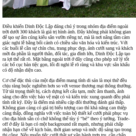
Điều khiến Dinh Độc Lập đáng chú ý trong nhóm địa điểm ngoài
trời dưới 300 khách là giá trị hình ảnh. Đây không phải không gian
để tạo sự ấm cúng kiểu sân vườn riêng tư, mà là nơi nâng tầm cảm
giác nghi lễ bằng bối cảnh có chiều sâu văn hóa và kiến trúc. Với
các buổi lễ cần sự chỉn chu, trang phục đẹp, ảnh cưới sang và khách
mời đa phần là người thân, đối tác, gia đình lớn, Dinh Độc Lập tạo
ra lợi thế rất rõ. Mặt bằng ngoài trời ở đây cũng cho phép xử lý tốt
các bố cục bàn tiệc gọn, lối đi nghi lễ rõ ràng và khu vực sân khấu
có độ nhận diện cao.
Cơ chế đặc thù của một địa điểm mang tính di sản là mọi thứ đều
chịu ràng buộc nghiêm hơn so với venue thương mại thông thường.
Từ tải trọng thiết bị, cách dựng kết cấu tạm, mức âm thanh, ánh
sáng cho đến việc bảo vệ mặt cỏ và kiến trúc xung quanh đều phải
tính rất kỹ. Đây là điểm mà nhiều cặp đôi thường đánh giá thấp.
Không gian càng có giá trị biểu tượng cao thì khả năng can thiệp
càng thấp, đồng nghĩa với việc toàn bộ thiết kế cưới phải phục vụ
cho địa hình sẵn có chứ không thể tùy ý “bẻ” theo ý tưởng. Trade-
off ở đây là bạn có một background rất mạnh, nhưng phải chấp
nhận hạn chế về kịch bản, thời gian setup và mức độ sáng tạo trong
thi công. Nếu muốn tiệc cưới thật sự vận hành trơn tru, cần chấp