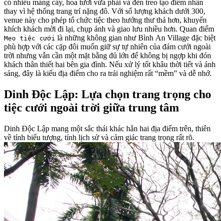
có nhiều mảng cây, hoa tươi vừa phải và đèn treo tạo điểm nhấn
thay vì hệ thống trang trí nặng đô. Với số lượng khách dưới 300,
venue này cho phép tổ chức tiệc theo hướng thư thả hơn, khuyến
khích khách mời đi lại, chụp ảnh và giao lưu nhiều hơn. Quan điểm
là những không gian như Bình An Village đặc biệt
Mẹo tiệc cưới
phù hợp với các cặp đôi muốn giữ sự tự nhiên của đám cưới ngoài
trời nhưng vẫn cần một mặt bằng đủ lớn để không bị ngợp khi đón
khách thân thiết hai bên gia đình. Nếu xử lý tốt khâu thời tiết và ánh
sáng, đây là kiểu địa điểm cho ra trải nghiệm rất “mềm” và dễ nhớ.
Dinh Độc Lập: Lựa chọn trang trọng cho
tiệc cưới ngoài trời giữa trung tâm
Dinh Độc Lập mang một sắc thái khác hẳn hai địa điểm trên, thiên
về tính biểu tượng, tính lịch sử và cảm giác trang trọng rất rõ.