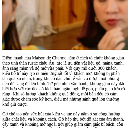
Điểm mạnh của Maison de Charme nằm ở cách tổ chức không gian
theo tinh thần rustic châu Âu, tức là ưu tiên vật liệu gỗ, mảng xanh,
ánh sáng mềm và độ mở vừa phải. Với quy mô dưới 300 khách,
kiểu bố trí này tạo ra hiệu ứng rất tốt vì khách mời không bị phân
tán quá xa nhau, trong khi cô dâu chú rể vẫn có được một phông
nền đủ sang để lên hình. Từ góc nhìn vận hành, không gian này đặc
biệt hợp với các tiệc có kịch bản ngắn, nghi lễ gọn, phần giao lưu rõ
ràng. Khi số lượng khách không quá đông, mỗi bàn đều có cảm
giác được chăm sóc kỹ hơn, điều mà những sảnh quá lớn thường
khó giữ được.
Cơ chế tạo nên sức hút của kiểu venue này nằm ở sự cộng hưởng
giữa chất liệu và khoảng cách. Gỗ hấp thụ bớt độ gắt của âm thanh,
cây xanh và khoảng mở ngoài trời giúp giảm cảm giác bí bách, còn