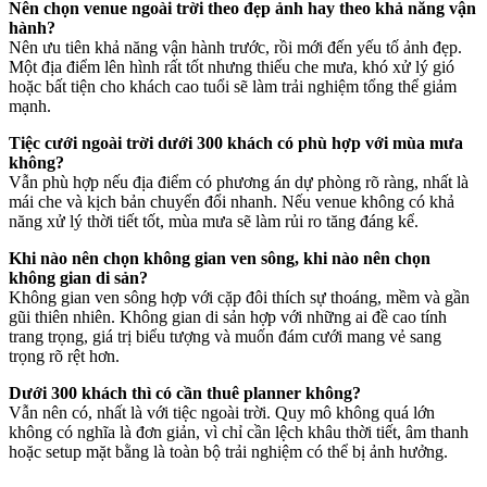
Nên chọn venue ngoài trời theo đẹp ảnh hay theo khả năng vận
hành?
Nên ưu tiên khả năng vận hành trước, rồi mới đến yếu tố ảnh đẹp.
Một địa điểm lên hình rất tốt nhưng thiếu che mưa, khó xử lý gió
hoặc bất tiện cho khách cao tuổi sẽ làm trải nghiệm tổng thể giảm
mạnh.
Tiệc cưới ngoài trời dưới 300 khách có phù hợp với mùa mưa
không?
Vẫn phù hợp nếu địa điểm có phương án dự phòng rõ ràng, nhất là
mái che và kịch bản chuyển đổi nhanh. Nếu venue không có khả
năng xử lý thời tiết tốt, mùa mưa sẽ làm rủi ro tăng đáng kể.
Khi nào nên chọn không gian ven sông, khi nào nên chọn
không gian di sản?
Không gian ven sông hợp với cặp đôi thích sự thoáng, mềm và gần
gũi thiên nhiên. Không gian di sản hợp với những ai đề cao tính
trang trọng, giá trị biểu tượng và muốn đám cưới mang vẻ sang
trọng rõ rệt hơn.
Dưới 300 khách thì có cần thuê planner không?
Vẫn nên có, nhất là với tiệc ngoài trời. Quy mô không quá lớn
không có nghĩa là đơn giản, vì chỉ cần lệch khâu thời tiết, âm thanh
hoặc setup mặt bằng là toàn bộ trải nghiệm có thể bị ảnh hưởng.