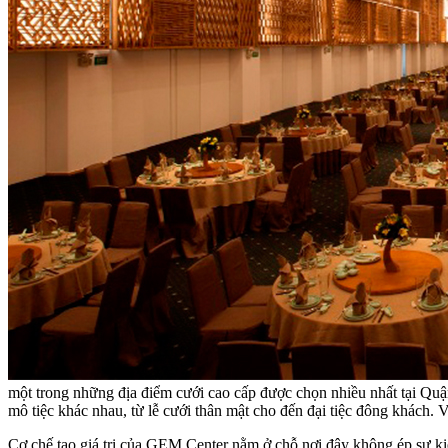
một trong những địa điểm cưới cao cấp được chọn nhiều nhất tại Quận
mô tiệc khác nhau, từ lễ cưới thân mật cho đến đại tiệc đông khách
Cơ chế tạo giá trị của GEM Center nằm ở chỗ nơi đây không ép sự kiệ