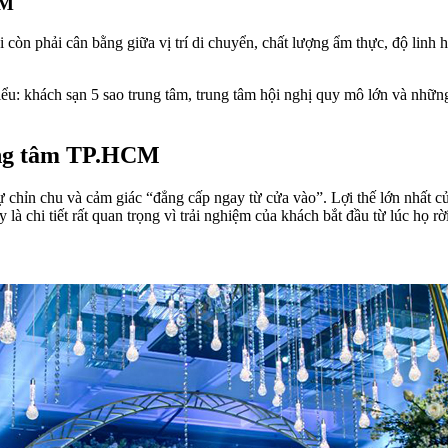
CM
n phải cân bằng giữa vị trí di chuyển, chất lượng ẩm thực, độ linh h
: khách sạn 5 sao trung tâm, trung tâm hội nghị quy mô lớn và những k
rung tâm TP.HCM
 chỉn chu và cảm giác “đẳng cấp ngay từ cửa vào”. Lợi thế lớn nhất củ
y là chi tiết rất quan trọng vì trải nghiệm của khách bắt đầu từ lúc họ 