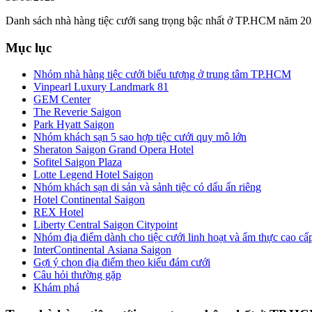
Danh sách nhà hàng tiệc cưới sang trọng bậc nhất ở TP.HCM năm 20
Mục lục
Nhóm nhà hàng tiệc cưới biểu tượng ở trung tâm TP.HCM
Vinpearl Luxury Landmark 81
GEM Center
The Reverie Saigon
Park Hyatt Saigon
Nhóm khách sạn 5 sao hợp tiệc cưới quy mô lớn
Sheraton Saigon Grand Opera Hotel
Sofitel Saigon Plaza
Lotte Legend Hotel Saigon
Nhóm khách sạn di sản và sảnh tiệc có dấu ấn riêng
Hotel Continental Saigon
REX Hotel
Liberty Central Saigon Citypoint
Nhóm địa điểm dành cho tiệc cưới linh hoạt và ẩm thực cao cấ
InterContinental Asiana Saigon
Gợi ý chọn địa điểm theo kiểu đám cưới
Câu hỏi thường gặp
Khám phá