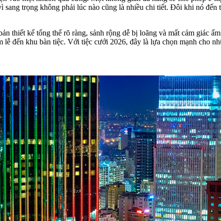
 vì sang trọng không phải lúc nào cũng là nhiều chi tiết. Đôi khi nó đến
bản thiết kế tổng thể rõ ràng, sảnh rộng dễ bị loãng và mất cảm giác 
 lễ đến khu bàn tiệc. Với tiệc cưới 2026, đây là lựa chọn mạnh cho nhữ