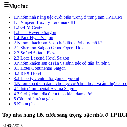
Mục lục
1.
Nhóm nhà hàng tiệc cưới biểu tượng ở trung tâm TP.HCM
1.1.
Vinpearl Luxury Landmark 81
1.2.
GEM Center
1.3.
The Reverie Saigon
1.4.
Park Hyatt Saigon
2.
Nhóm khách sạn 5 sao hợp tiệc cưới quy mô lớn
2.1.
Sheraton Saigon Grand Opera Hotel
2.2.
Sofitel Saigon Plaza
2.3.
Lotte Legend Hotel Saigon
3.
Nhóm khách sạn di sản và sảnh tiệc có dấu ấn riêng
3.1.
Hotel Continental Saigon
3.2.
REX Hotel
3.3.
Liberty Central Saigon Citypoint
4.
Nhóm địa điểm dành cho tiệc cưới linh hoạt và ẩm thực cao 
4.1.
InterContinental Asiana Saigon
4.2.
Gợi ý chọn địa điểm theo kiểu đám cưới
5.
Câu hỏi thường gặp
6.
Khám phá
Top nhà hàng tiệc cưới sang trọng bậc nhất ở TP.H
31/08/2025