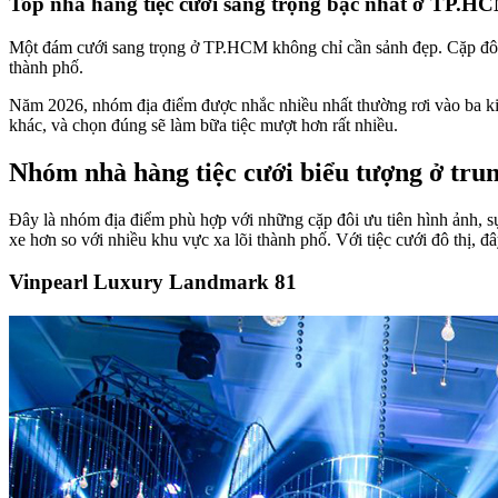
Top nhà hàng tiệc cưới sang trọng bậc nhất ở TP.H
Một đám cưới sang trọng ở TP.HCM không chỉ cần sảnh đẹp. Cặp đôi cò
thành phố.
Năm 2026, nhóm địa điểm được nhắc nhiều nhất thường rơi vào ba kiểu
khác, và chọn đúng sẽ làm bữa tiệc mượt hơn rất nhiều.
Nhóm nhà hàng tiệc cưới biểu tượng ở t
Đây là nhóm địa điểm phù hợp với những cặp đôi ưu tiên hình ảnh, sự
xe hơn so với nhiều khu vực xa lõi thành phố. Với tiệc cưới đô thị, đâ
Vinpearl Luxury Landmark 81