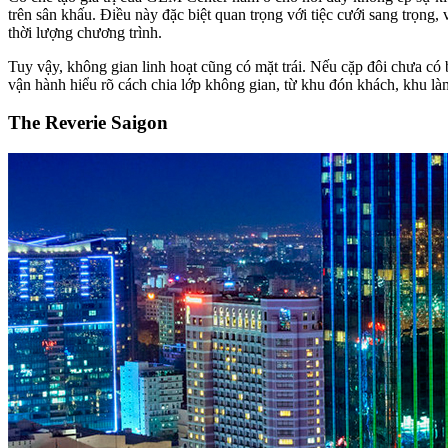
trên sân khấu. Điều này đặc biệt quan trọng với tiệc cưới sang trọng,
thời lượng chương trình.
Tuy vậy, không gian linh hoạt cũng có mặt trái. Nếu cặp đôi chưa có 
vận hành hiểu rõ cách chia lớp không gian, từ khu đón khách, khu làm
The Reverie Saigon