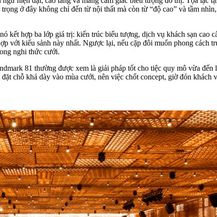
ữ hiện đại, cao tầng và mang cảm giác biểu tượng đô thị. Tọa lạc tại
g trọng ở đây không chỉ đến từ nội thất mà còn từ “độ cao” và tầm nhì
ó kết hợp ba lớp giá trị: kiến trúc biểu tượng, dịch vụ khách sạn cao
p với kiểu sảnh này nhất. Ngược lại, nếu cặp đôi muốn phong cách truy
rong nghi thức cưới.
dmark 81 thường được xem là giải pháp tốt cho tiệc quy mô vừa đến lớ
 đặt chỗ khá dày vào mùa cưới, nên việc chốt concept, giờ đón khách v