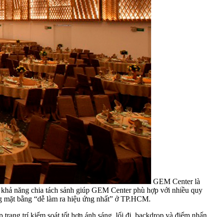
GEM Center là
 và khả năng chia tách sảnh giúp GEM Center phù hợp với nhiều quy
ng mặt bằng “dễ làm ra hiệu ứng nhất” ở TP.HCM.
rang trí kiểm soát tốt hơn ánh sáng, lối đi, backdrop và điểm nhấn