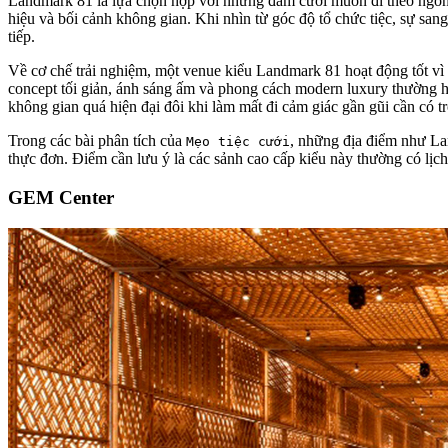
Landmark 81 là lựa chọn hợp với những đám cưới muốn đi theo ngôn ng
hiệu và bối cảnh không gian. Khi nhìn từ góc độ tổ chức tiệc, sự san
tiếp.
Về cơ chế trải nghiệm, một venue kiểu Landmark 81 hoạt động tốt vì n
concept tối giản, ánh sáng ấm và phong cách modern luxury thường hợ
không gian quá hiện đại đôi khi làm mất đi cảm giác gần gũi cần có t
Trong các bài phân tích của
, những địa điểm như Lan
Mẹo tiệc cưới
thực đơn. Điểm cần lưu ý là các sảnh cao cấp kiểu này thường có lịch
GEM Center