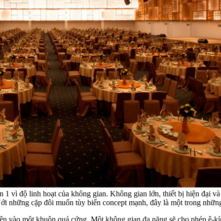
 1 vì độ linh hoạt của không gian. Không gian lớn, thiết bị hiện đại
. Với những cặp đôi muốn tùy biến concept mạnh, đây là một trong nhữ
n vào một khuôn quá cứng. Một không gian đa năng sẽ cho phép ê-kíp t