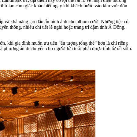
 Landmark 81, địa điểm này có lợi thế rất rõ về nhận diện thương
n, thứ tạo cảm giác khác biệt ngay khi khách bước vào khu vực đón
 cấp và khả năng tạo dấu ấn hình ảnh cho album cưới. Những tiệc có
ền thống, nhiều chi tiết lễ nghi hoặc trang trí đậm tính Á Đông,
n, khi gia đình muốn ưu tiên “ấn tượng tổng thể” hơn là chỉ riêng
à phương án di chuyển cho người lớn tuổi phải được tính từ rất sớm.