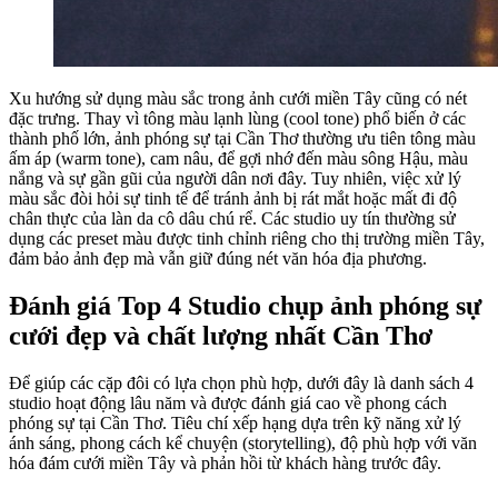
Xu hướng sử dụng màu sắc trong ảnh cưới miền Tây cũng có nét
đặc trưng. Thay vì tông màu lạnh lùng (cool tone) phổ biến ở các
thành phố lớn, ảnh phóng sự tại Cần Thơ thường ưu tiên tông màu
ấm áp (warm tone), cam nâu, để gợi nhớ đến màu sông Hậu, màu
nắng và sự gần gũi của người dân nơi đây. Tuy nhiên, việc xử lý
màu sắc đòi hỏi sự tinh tế để tránh ảnh bị rát mắt hoặc mất đi độ
chân thực của làn da cô dâu chú rể. Các studio uy tín thường sử
dụng các preset màu được tinh chỉnh riêng cho thị trường miền Tây,
đảm bảo ảnh đẹp mà vẫn giữ đúng nét văn hóa địa phương.
Đánh giá Top 4 Studio chụp ảnh phóng sự
cưới đẹp và chất lượng nhất Cần Thơ
Để giúp các cặp đôi có lựa chọn phù hợp, dưới đây là danh sách 4
studio hoạt động lâu năm và được đánh giá cao về phong cách
phóng sự tại Cần Thơ. Tiêu chí xếp hạng dựa trên kỹ năng xử lý
ánh sáng, phong cách kể chuyện (storytelling), độ phù hợp với văn
hóa đám cưới miền Tây và phản hồi từ khách hàng trước đây.