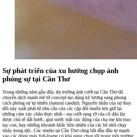
Sự phát triển của xu hướng chụp ảnh
phóng sự tại Cần Thơ
Trong những năm gần đây, thị trường ảnh cưới tại Cần Thơ đã
chuyển dịch mạnh mẽ từ concept tạo dáng kỹ lương sang phong
cách phóng sự tự nhiên (natural candid). Nguyên nhân của sự thay
đổi này xuất phát từ nhu cầu của các cặp đôi muốn lưu giữ lại
những cảm xúc chân thực nhất—nụ cười rạng rỡ của cô dâu lúc
được chú rể dắt bước, giọt nước mắt xúc động của cha mẹ khi trao
tay con, hay những khoảnh khắc hồn nhiên của các bé nhỏ chạy
nhảy trong tiệc. Các studio tại Cần Thơ cũng bắt đầu đầu tư mạnh
vào các dòng máy full-frame có khả năng chụp tốt trong môi trường