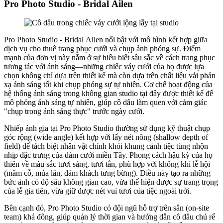
Pro Photo Studio - Bridal Ailen
Pro Photo Studio - Bridal Ailen nổi bật với mô hình kết hợp giữa
dịch vụ cho thuê trang phục cưới và chụp ảnh phóng sự. Điểm
mạnh của đơn vị này nằm ở sự hiểu biết sâu sắc về cách trang phục
tương tác với ánh sáng—những chiếc váy cưới của họ được lựa
chọn không chỉ dựa trên thiết kế mà còn dựa trên chất liệu vải phản
xạ ánh sáng tốt khi chụp phóng sự tự nhiên. Cơ chế hoạt động của
hệ thống ánh sáng trong không gian studio tại đây được thiết kế để
mô phỏng ánh sáng tự nhiên, giúp cô dâu làm quen với cảm giác
"chụp trong ánh sáng thực" trước ngày cưới.
Nhiếp ảnh gia tại Pro Photo Studio thường sử dụng kỹ thuật chụp
góc rộng (wide angle) kết hợp với lấy nét nông (shallow depth of
field) để tách biệt nhân vật chính khỏi khung cảnh tiệc tùng nhộn
nhịp đặc trưng của đám cưới miền Tây. Phong cách hậu kỳ của họ
thiên về màu sắc tươi sáng, tươi tắn, phù hợp với không khí lễ hội
(mâm cỗ, múa lân, đám khách tưng bừng). Điều này tạo ra những
bức ảnh có độ sâu không gian cao, vừa thể hiện được sự trang trọng
của lễ gia tiên, vừa giữ được nét vui tươi của tiệc ngoài trời.
Bên cạnh đó, Pro Photo Studio có đội ngũ hỗ trợ trên sân (on-site
team) khá đông, giúp quản lý thời gian và hướng dẫn cô dâu chú rể