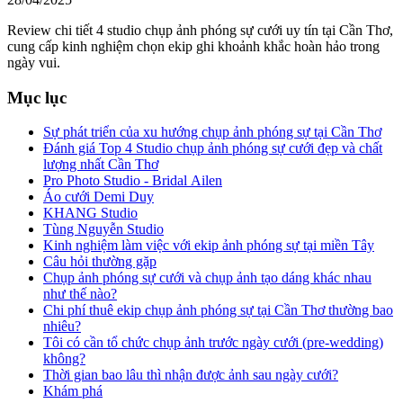
Review chi tiết 4 studio chụp ảnh phóng sự cưới uy tín tại Cần Thơ,
cung cấp kinh nghiệm chọn ekip ghi khoảnh khắc hoàn hảo trong
ngày vui.
Mục lục
Sự phát triển của xu hướng chụp ảnh phóng sự tại Cần Thơ
Đánh giá Top 4 Studio chụp ảnh phóng sự cưới đẹp và chất
lượng nhất Cần Thơ
Pro Photo Studio - Bridal Ailen
Áo cưới Demi Duy
KHANG Studio
Tùng Nguyễn Studio
Kinh nghiệm làm việc với ekip ảnh phóng sự tại miền Tây
Câu hỏi thường gặp
Chụp ảnh phóng sự cưới và chụp ảnh tạo dáng khác nhau
như thế nào?
Chi phí thuê ekip chụp ảnh phóng sự tại Cần Thơ thường bao
nhiêu?
Tôi có cần tổ chức chụp ảnh trước ngày cưới (pre-wedding)
không?
Thời gian bao lâu thì nhận được ảnh sau ngày cưới?
Khám phá