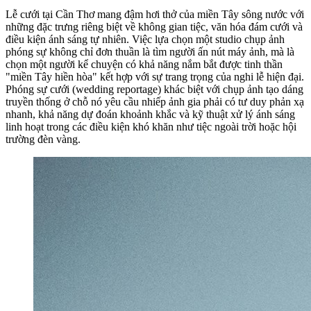
Lễ cưới tại Cần Thơ mang đậm hơi thở của miền Tây sông nước với
những đặc trưng riêng biệt về không gian tiệc, văn hóa đám cưới và
điều kiện ánh sáng tự nhiên. Việc lựa chọn một studio chụp ảnh
phóng sự không chỉ đơn thuần là tìm người ấn nút máy ảnh, mà là
chọn một người kể chuyện có khả năng nắm bắt được tinh thần
"miền Tây hiền hòa" kết hợp với sự trang trọng của nghi lễ hiện đại.
Phóng sự cưới (wedding reportage) khác biệt với chụp ảnh tạo dáng
truyền thống ở chỗ nó yêu cầu nhiếp ảnh gia phải có tư duy phản xạ
nhanh, khả năng dự đoán khoảnh khắc và kỹ thuật xử lý ánh sáng
linh hoạt trong các điều kiện khó khăn như tiệc ngoài trời hoặc hội
trường đèn vàng.