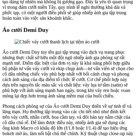
tạo dáng tự nhiên mà không bị gượng gạo. Đây là yếu tố quan trọng
vì trong đám cưới miền Tây, quy trình lễ nghi thường khá dài và
phức tạp, có một người điều phối sẽ giúp nhiếp ảnh gia tập trung
hoàn toàn vào việc săn khoảnh khắc.
Áo cưới Demi Duy
Áo cưới Demi Duy tuy tên gọi tập trung vào dịch vụ trang phục
nhưng thực chất sở hữu một đội ngũ nhiếp ảnh gia phóng sự rất
mạnh mẽ. Điểm đặc biệt của đơn vị này là khả năng phối hợp giữa
bộ phận tư vấn váy cưới và ekip chụp ảnh—tư vấn viên sẽ chọn cho
cô dâu những chiếc váy phù hợp nhất với bối cảnh chụp và phong
cách ánh sáng của địa điểm tổ chức lễ cưới. Cơ chế phối hợp này
dựa trên nguyên tắc màu sắc và chất liệu: váy lụa tơ tằm (satin) sẽ
phù hợp với ánh sáng mạnh ban ngày, trong khi váy ren hoặc voan
mỏng lại đẹp hơn trong ánh sáng mềm mại của buổi chiều.
Phong cách phóng sự của Áo cưới Demi Duy thiên về sự tinh tế và
lãng mạn. Họ thường tập trung vào các chi tiết nhỏ như đính kết
trên váy cưới, nhẫn cưới, hoa cầm tay, và đôi bàn tay nắm chặt của
cô dâu chú rể. Để làm được điều này, nhiếp ảnh gia sử dụng các
ống kính Macro có khẩu độ lớn (f/1.8 hoặc f/1.4) để tạo hiệu ứng
bokeh mờ ảo, làm nổi bật chủ thể chính. Kỹ thuật chụp close-up này