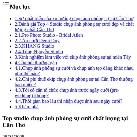
Mục lục
1.
Sự phát triển của xu hướng chụp ảnh phóng sự tại Cần Thơ
2.
Đánh giá Top 4 Studio chụp ảnh phóng sự cưới đẹp và chất
lượng nhất Cần Thơ
2.1.
Pro Photo Studio - Bridal Ailen
2.2.
Áo cưới Demi Duy
2.3.
KHANG Studio
2.4.
Tùng Nguyễn Studio
3.
Kinh nghiệm làm việc với ekip ảnh phóng sự tại miền Tây
4.
Câu hỏi thường gặp
4.1.
Chụp ảnh phóng sự cưới và chụp ảnh tạo dáng khác nhau
như thế nào?
4.2.
Chi phí thuê ekip chụp ảnh phóng sự tại Cần Thơ thường
bao nhiêu?
4.3.
Tôi có cần tổ chức chụp ảnh trước ngày cưới (pre-
wedding) không?
4.4.
Thời gian bao lâu thì nhận được ảnh sau ngày cưới?
5.
Khám phá
Top studio chụp ảnh phóng sự cưới chất lượng tại
Cần Thơ
28/04/2025