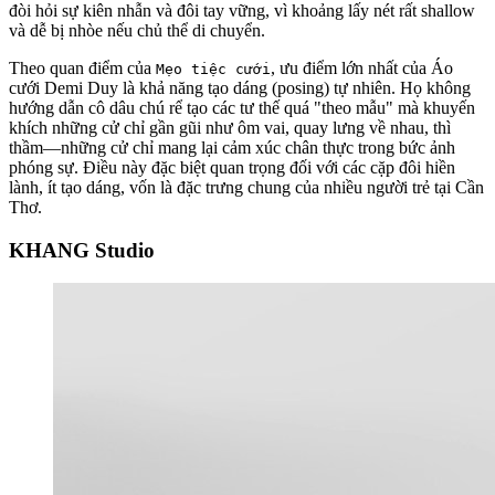
đòi hỏi sự kiên nhẫn và đôi tay vững, vì khoảng lấy nét rất shallow
và dễ bị nhòe nếu chủ thể di chuyển.
Theo quan điểm của
, ưu điểm lớn nhất của Áo
Mẹo tiệc cưới
cưới Demi Duy là khả năng tạo dáng (posing) tự nhiên. Họ không
hướng dẫn cô dâu chú rể tạo các tư thế quá "theo mẫu" mà khuyến
khích những cử chỉ gần gũi như ôm vai, quay lưng về nhau, thì
thầm—những cử chỉ mang lại cảm xúc chân thực trong bức ảnh
phóng sự. Điều này đặc biệt quan trọng đối với các cặp đôi hiền
lành, ít tạo dáng, vốn là đặc trưng chung của nhiều người trẻ tại Cần
Thơ.
KHANG Studio