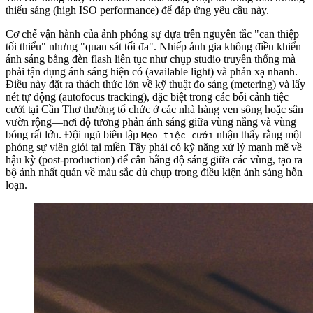
thiếu sáng (high ISO performance) để đáp ứng yêu cầu này.
Cơ chế vận hành của ảnh phóng sự dựa trên nguyên tắc "can thiệp
tối thiểu" nhưng "quan sát tối đa". Nhiếp ảnh gia không điều khiển
ánh sáng bằng đèn flash liên tục như chụp studio truyền thống mà
phải tận dụng ánh sáng hiện có (available light) và phản xạ nhanh.
Điều này đặt ra thách thức lớn về kỹ thuật đo sáng (metering) và lấy
nét tự động (autofocus tracking), đặc biệt trong các bối cảnh tiệc
cưới tại Cần Thơ thường tổ chức ở các nhà hàng ven sông hoặc sân
vườn rộng—nơi độ tương phản ánh sáng giữa vùng nắng và vùng
bóng rất lớn. Đội ngũ biên tập
nhận thấy rằng một
Mẹo tiệc cưới
phóng sự viên giỏi tại miền Tây phải có kỹ năng xử lý mạnh mẽ về
hậu kỳ (post-production) để cân bằng độ sáng giữa các vùng, tạo ra
bộ ảnh nhất quán về màu sắc dù chụp trong điều kiện ánh sáng hỗn
loạn.