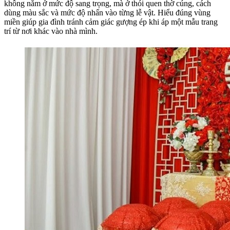
không nằm ở mức độ sang trọng, mà ở thói quen thờ cúng, cách
dùng màu sắc và mức độ nhấn vào từng lễ vật. Hiểu đúng vùng
miền giúp gia đình tránh cảm giác gượng ép khi áp một mẫu trang
trí từ nơi khác vào nhà mình.