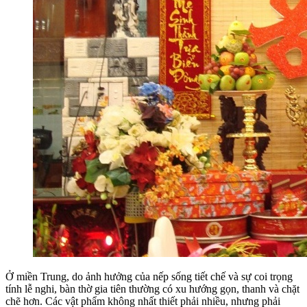
Ở miền Trung, do ảnh hưởng của nếp sống tiết chế và sự coi trọng
tính lễ nghi, bàn thờ gia tiên thường có xu hướng gọn, thanh và chặt
chẽ hơn. Các vật phẩm không nhất thiết phải nhiều, nhưng phải