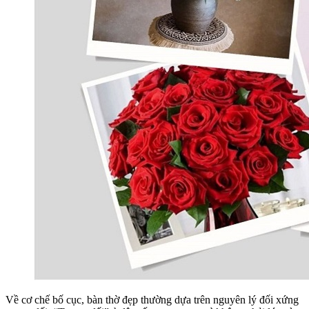
Về cơ chế bố cục, bàn thờ đẹp thường dựa trên nguyên lý đối xứng