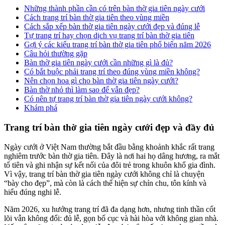
Những thành phần cần có trên bàn thờ gia tiên ngày cưới
Cách trang trí bàn thờ gia tiên theo vùng miền
Cách sắp xếp bàn thờ gia tiên ngày cưới đẹp và đúng lễ
Tự trang trí hay chọn dịch vụ trang trí bàn thờ gia tiên
Gợi ý các kiểu trang trí bàn thờ gia tiên phổ biến năm 2026
Câu hỏi thường gặp
Bàn thờ gia tiên ngày cưới cần những gì là đủ?
Có bắt buộc phải trang trí theo đúng vùng miền không?
Nên chọn hoa gì cho bàn thờ gia tiên ngày cưới?
Bàn thờ nhỏ thì làm sao để vẫn đẹp?
Có nên tự trang trí bàn thờ gia tiên ngày cưới không?
Khám phá
Trang trí bàn thờ gia tiên ngày cưới đẹp và đầy đủ
Ngày cưới ở Việt Nam thường bắt đầu bằng khoảnh khắc rất trang
nghiêm trước bàn thờ gia tiên. Đây là nơi hai họ dâng hương, ra mắt
tổ tiên và ghi nhận sự kết nối của đôi trẻ trong khuôn khổ gia đình.
Vì vậy, trang trí bàn thờ gia tiên ngày cưới không chỉ là chuyện
“bày cho đẹp”, mà còn là cách thể hiện sự chỉn chu, tôn kính và
hiểu đúng nghi lễ.
Năm 2026, xu hướng trang trí đã đa dạng hơn, nhưng tinh thần cốt
lõi vẫn không đổi: đủ lễ, gọn bố cục và hài hòa với không gian nhà.