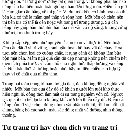
tương đối. “Tương đối” ở đây rất quan trọng, vì không phải lúc nào
cũng cần hai bên hoàn toàn giống nhau đến từng món. Điều cần giữ
là cảm giác cân bằng về thị giác. Ví dụ, một bên có bình hoa cao thì
bên kia có thể là mâm quả thấp và rộng hơn. Một bên có chân nến
thì bên kia có thể là đèn hoặc vật trang trí tương đương. Sự cân
bằng này giúp bàn thờ nhìn hài hòa mà vẫn có độ sống, không cứng
như một mô hình trưng bày.
Khi tự sắp xếp, nên nhớ nguyên tắc an toàn và thực tế. Nến hoặc
đèn cần đặt ở vị trí vững, tránh gần hoa khô hay vật dễ cháy. Hoa
tươi nên chọn loại có cuống chắc, ít rụng cánh để không làm bừa
bộn mặt bàn. Mâm ngũ quả cần đủ đẹp nhưng không nên chiếm hết
diện tích phía trước, vì còn chỗ cho nghi thức thắp hương và dâng
lễ. Nếu bàn thờ sát tường hoặc nhỏ, hãy ưu tiên chiều cao hợp lý
thay vì cố chất quá nhiều tầng.
Trong bài toán trang trí bàn thờ gia tiên, đẹp không đồng nghĩa với
nhiều. Một bàn thờ quá dày đồ sẽ khiến người lớn tuổi khó thực
hiện nghi lễ, đồng thời làm mất đi sự trang nghiêm vốn có. Ngược
lại, quá ít chi tiết lại làm không khí cưới hỏi thiếu đầy đủ. Điểm cân
bằng nằm ở việc chọn đúng nhóm vật phẩm cốt lõi, rồi làm nổi bật
chúng bằng bố cục sạch, màu sắc đồng nhất và đường nhìn thông
thoáng.
Tự trang trí hay chọn dịch vụ trang trí