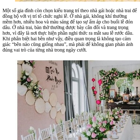
Một số gia đình còn chọn kiểu trang trí theo nhà gái hoặc nhà trai để
đồng bộ với vị trí tổ chức nghi lễ. Ở nhà gái, không khí thường
mềm hơn, nhiều hoa và màu sáng để tạo sự ấm áp cho buổi lễ đón
dâu. Ở nhà trai, bàn thờ thường được bày cân đối và trang trọng
hơn, vì đây là nơi thực hiện phần nghi thức ra mắt sau lễ rước dâu.
Khi phân biệt hai bên như vậy, điều quan trọng là không tạo cảm
giác “bên nào cũng giống nhau”, mà phải để không gian phản ánh
đúng vai trò của từng nhà trong ngày cưới.