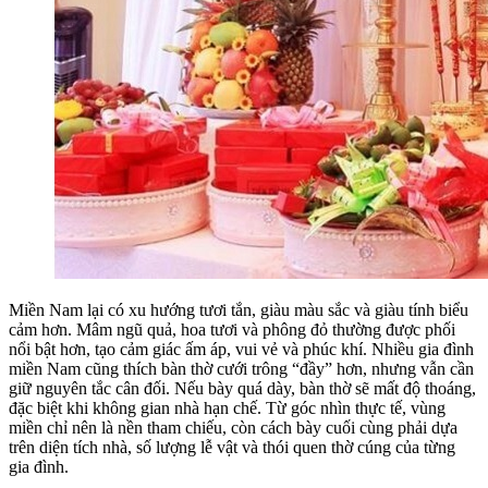
Miền Nam lại có xu hướng tươi tắn, giàu màu sắc và giàu tính biểu
cảm hơn. Mâm ngũ quả, hoa tươi và phông đỏ thường được phối
nổi bật hơn, tạo cảm giác ấm áp, vui vẻ và phúc khí. Nhiều gia đình
miền Nam cũng thích bàn thờ cưới trông “đầy” hơn, nhưng vẫn cần
giữ nguyên tắc cân đối. Nếu bày quá dày, bàn thờ sẽ mất độ thoáng,
đặc biệt khi không gian nhà hạn chế. Từ góc nhìn thực tế, vùng
miền chỉ nên là nền tham chiếu, còn cách bày cuối cùng phải dựa
trên diện tích nhà, số lượng lễ vật và thói quen thờ cúng của từng
gia đình.