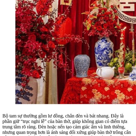
Bộ tam sự thường gồm lư đồng, chân đèn và bát nhang. Đây là
phần giữ “trục nghi lễ” của bàn thờ, giúp không gian có điểm tựa
trung tâm rõ ràng. Đèn hoặc nến tạo cảm giác ấm và linh thiêng,
nhưng quan trọng hơn là ánh sáng đối xứng giúp bàn thờ trông cân