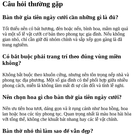
Câu hỏi thường gặp
Bàn thờ gia tiên ngày cưới cần những gì là đủ?
Tối thiểu nên có bát hương, đèn hoặc nến, bình hoa, mâm ngũ quả
và một số lễ vật cưới cơ bản theo phong tục gia đình. Nếu không
gian nhỏ, chỉ cần giữ đủ nhóm chính và sắp xếp gọn gàng là đã
trang nghiêm.
Có bắt buộc phải trang trí theo đúng vùng miền
không?
Không bắt buộc theo khuôn cứng, nhưng nên tôn trọng nếp nhà và
phong tục địa phương. Một số gia đình có thể phối hợp giữa nhiều
phong cách, miễn là không làm mất đi sự cân đối và tính lễ nghi.
Nên chọn hoa gì cho bàn thờ gia tiên ngày cưới?
Nên ưu tiên hoa tươi, dáng gọn và ít rụng cánh như hoa hồng, hoa
lan hoặc hoa cúc tùy phong tục. Quan trọng nhất là màu hoa hài hòa
với tổng thể, không che khuất bát nhang hay các lễ vật chính.
Bàn thờ nhỏ thì làm sao để vẫn đẹp?