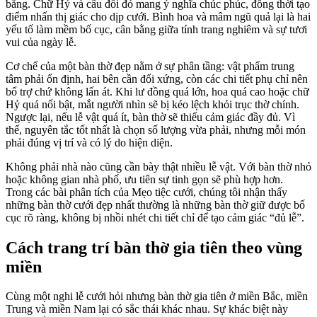
bằng. Chữ Hỷ và câu đối đỏ mang ý nghĩa chúc phúc, đồng thời tạo
điểm nhấn thị giác cho dịp cưới. Bình hoa và mâm ngũ quả lại là hai
yếu tố làm mềm bố cục, cân bằng giữa tính trang nghiêm và sự tươi
vui của ngày lễ.
Cơ chế của một bàn thờ đẹp nằm ở sự phân tầng: vật phẩm trung
tâm phải ổn định, hai bên cần đối xứng, còn các chi tiết phụ chỉ nên
bổ trợ chứ không lấn át. Khi lư đồng quá lớn, hoa quá cao hoặc chữ
Hỷ quá nổi bật, mắt người nhìn sẽ bị kéo lệch khỏi trục thờ chính.
Ngược lại, nếu lễ vật quá ít, bàn thờ sẽ thiếu cảm giác đầy đủ. Vì
thế, nguyên tắc tốt nhất là chọn số lượng vừa phải, nhưng mỗi món
phải đúng vị trí và có lý do hiện diện.
Không phải nhà nào cũng cần bày thật nhiều lễ vật. Với bàn thờ nhỏ
hoặc không gian nhà phố, ưu tiên sự tinh gọn sẽ phù hợp hơn.
Trong các bài phân tích của Mẹo tiệc cưới, chúng tôi nhận thấy
những bàn thờ cưới đẹp nhất thường là những bàn thờ giữ được bố
cục rõ ràng, không bị nhồi nhét chi tiết chỉ để tạo cảm giác “đủ lễ”.
Cách trang trí bàn thờ gia tiên theo vùng
miền
Cùng một nghi lễ cưới hỏi nhưng bàn thờ gia tiên ở miền Bắc, miền
Trung và miền Nam lại có sắc thái khác nhau. Sự khác biệt này