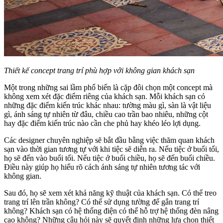
Thiết kế concept trang trí phù hợp với không gian khách sạn
Một trong những sai lầm phổ biến là cặp đôi chọn một concept mà
không xem xét đặc điểm riêng của khách sạn. Mỗi khách sạn có
những đặc điểm kiến trúc khác nhau: tường màu gì, sàn là vật liệu
gì, ánh sáng tự nhiên từ đâu, chiều cao trần bao nhiêu, những cột
hay đặc điểm kiến trúc nào cần che phủ hay khéo léo lợi dụng.
Các designer chuyên nghiệp sẽ bắt đầu bằng việc thăm quan khách
sạn vào thời gian tương tự với khi tiệc sẽ diễn ra. Nếu tiệc ở buổi tối,
họ sẽ đến vào buổi tối. Nếu tiệc ở buổi chiều, họ sẽ đến buổi chiều.
Điều này giúp họ hiểu rõ cách ánh sáng tự nhiên tương tác với
không gian.
Sau đó, họ sẽ xem xét khả năng kỹ thuật của khách sạn. Có thể treo
trang trí lên trần không? Có thể sử dụng tường để gắn trang trí
không? Khách sạn có hệ thống điện có thể hỗ trợ hệ thống đèn nâng
cao không? Những câu hỏi này sẽ quyết định những lựa chọn thiết