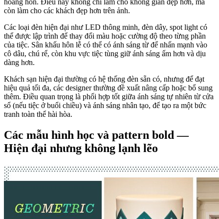
hoàng hôn. Điều này không chỉ làm cho không gian đẹp hơn, mà
còn làm cho các khách đẹp hơn trên ảnh.
Các loại đèn hiện đại như LED thông minh, đèn dây, spot light có
thể được lập trình để thay đổi màu hoặc cường độ theo từng phần
của tiệc. Sân khấu hôn lễ có thể có ánh sáng từ để nhấn mạnh vào
cô dâu, chú rể, còn khu vực tiệc tùng giữ ánh sáng ấm hơn và dịu
dàng hơn.
Khách sạn hiện đại thường có hệ thống đèn sẵn có, nhưng để đạt
hiệu quả tối đa, các designer thường đề xuất nâng cấp hoặc bổ sung
thêm. Điều quan trọng là phối hợp tốt giữa ánh sáng tự nhiên từ cửa
sổ (nếu tiệc ở buổi chiều) và ánh sáng nhân tạo, để tạo ra một bức
tranh toàn thể hài hòa.
Các mẫu hình học và pattern bold —
Hiện đại nhưng không lạnh lẽo