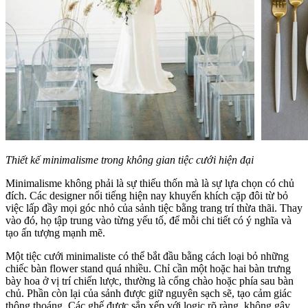
Thiết kế minimalisme trong không gian tiệc cưới hiện đại
Minimalisme không phải là sự thiếu thốn mà là sự lựa chọn có chủ
đích. Các designer nổi tiếng hiện nay khuyến khích cặp đôi từ bỏ
việc lấp đầy mọi góc nhỏ của sảnh tiệc bằng trang trí thừa thãi. Thay
vào đó, họ tập trung vào từng yếu tố, để mỗi chi tiết có ý nghĩa và
tạo ấn tượng mạnh mẽ.
Một tiệc cưới minimaliste có thể bắt đầu bằng cách loại bỏ những
chiếc bàn flower stand quá nhiều. Chỉ cần một hoặc hai bàn trưng
bày hoa ở vị trí chiến lược, thường là cổng chào hoặc phía sau bàn
chủ. Phần còn lại của sảnh được giữ nguyên sạch sẽ, tạo cảm giác
thông thoáng. Các ghế được sắp xếp với logic rõ ràng, không gây