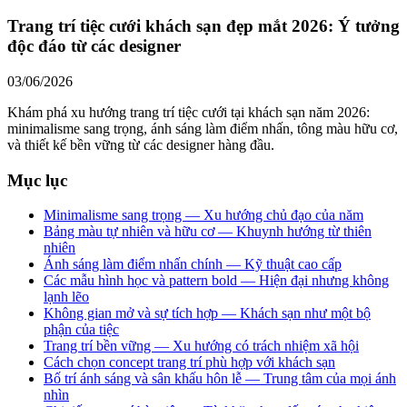
Trang trí tiệc cưới khách sạn đẹp mắt 2026: Ý tưởng
độc đáo từ các designer
03/06/2026
Khám phá xu hướng trang trí tiệc cưới tại khách sạn năm 2026:
minimalisme sang trọng, ánh sáng làm điểm nhấn, tông màu hữu cơ,
và thiết kế bền vững từ các designer hàng đầu.
Mục lục
Minimalisme sang trọng — Xu hướng chủ đạo của năm
Bảng màu tự nhiên và hữu cơ — Khuynh hướng từ thiên
nhiên
Ánh sáng làm điểm nhấn chính — Kỹ thuật cao cấp
Các mẫu hình học và pattern bold — Hiện đại nhưng không
lạnh lẽo
Không gian mở và sự tích hợp — Khách sạn như một bộ
phận của tiệc
Trang trí bền vững — Xu hướng có trách nhiệm xã hội
Cách chọn concept trang trí phù hợp với khách sạn
Bố trí ánh sáng và sân khấu hôn lễ — Trung tâm của mọi ánh
nhìn