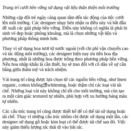
Trang trí cưới bền vững sử dụng vật liệu thân thiện môi trường
Những cặp đôi trẻ ngày càng quan tâm đến tác động của tiệc cưới
lên môi trường. Các designer nhạy bén nhận ra điều này và bắt đầu
đề xuất các giải pháp bền vững. Điều này không có nghĩa là phải hi
sinh vẻ đẹp hoặc phóng khoáng, mà là chọn những vật liệu và
phương pháp thông minh hơn.
Thay vì sử dụng hoa tươi từ nước ngoài (với chi phí vận chuyển cao
và tác động môi trường), các designer hiện nay ưu tiên hoa địa
phương, nhất là những hoa được trồng theo phương pháp bền vững.
Nếu hoa nhập khẩu là cần thiết, họ sẽ trao đổi với cô dâu về sự cân
bằng giữa thẩm mỹ và trách nhiệm.
Vải trang trí cũng được lựa chọn từ các nguồn bền vững, như linen
organic, cotton không漂whitening, hoặc thậm chí các loại vải tái
chế. Những loại vải này không chỉ tốt cho môi trường, mà còn tạo
ra một cảm giác textured tự nhiên, phù hợp với xu hướng bảng màu
tự nhiên.
Các cấu trúc trang trí cũng được thiết kế để có thể tái sử dụng hoặc
tái chế. Thay vì những cấu trúc nhôm chỉ được sử dụng một lần, các
designer sử dụng gỗ hoặc kim loại có thể được tái chế sau đó. Việc
này giảm thiểu lượng rác thải đi vào bãi rác.