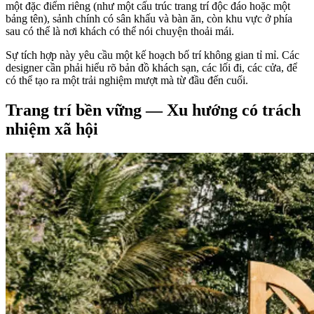
một đặc điểm riêng (như một cấu trúc trang trí độc đáo hoặc một
bảng tên), sảnh chính có sân khấu và bàn ăn, còn khu vực ở phía
sau có thể là nơi khách có thể nói chuyện thoải mái.
Sự tích hợp này yêu cầu một kế hoạch bố trí không gian tỉ mỉ. Các
designer cần phải hiểu rõ bản đồ khách sạn, các lối đi, các cửa, để
có thể tạo ra một trải nghiệm mượt mà từ đầu đến cuối.
Trang trí bền vững — Xu hướng có trách
nhiệm xã hội