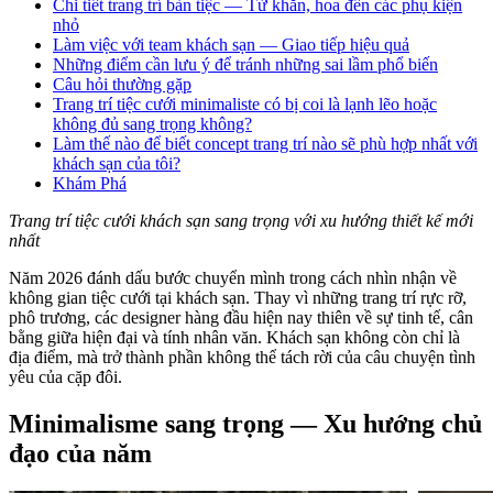
Chi tiết trang trí bàn tiệc — Từ khăn, hoa đến các phụ kiện
nhỏ
Làm việc với team khách sạn — Giao tiếp hiệu quả
Những điểm cần lưu ý để tránh những sai lầm phổ biến
Câu hỏi thường gặp
Trang trí tiệc cưới minimaliste có bị coi là lạnh lẽo hoặc
không đủ sang trọng không?
Làm thế nào để biết concept trang trí nào sẽ phù hợp nhất với
khách sạn của tôi?
Khám Phá
Trang trí tiệc cưới khách sạn sang trọng với xu hướng thiết kế mới
nhất
Năm 2026 đánh dấu bước chuyển mình trong cách nhìn nhận về
không gian tiệc cưới tại khách sạn. Thay vì những trang trí rực rỡ,
phô trương, các designer hàng đầu hiện nay thiên về sự tinh tế, cân
bằng giữa hiện đại và tính nhân văn. Khách sạn không còn chỉ là
địa điểm, mà trở thành phần không thể tách rời của câu chuyện tình
yêu của cặp đôi.
Minimalisme sang trọng — Xu hướng chủ
đạo của năm