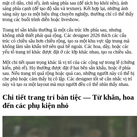
mặt cô dâu, chú rể), ánh sáng phía sau (để tách họ khỏi nền), ánh
sáng phía cạnh (để tạo độ sâu và texture). Kết hợp lại, những ánh
sáng này tạo ra một hiệu ứng chuyên nghiệp, thường chỉ có thể thấy
trong các buổi trình diễn hoặc liveshow.
Trang trí sân khấu thường là một cấu trúc lớn phía sau, nhưng
không nhất thiết phải quá rộng. Các designer 2026 thích các cấu
trúc có chiều sâu hơn chiều rộng, tạo ra một khu vực tập trung mà
không làm sân khấu trở nên quá bề ngoài. Các hoa, dây, hoặc các
yếu tố trang trí khác được đặt ở các lớp khác nhau, tạo ra chiều sâu.
Một chi tiết quan trọng khác là vị trí của các cộng sự trong lễ (chứng
kiến, phù rể). Họ thường được đặt ở hai bên sân khấu, hoặc ở phía
sau. Nếu trang trí quá rộng hoặc quá cao, những người này có thể bị
che phủ hoặc cảm thấy bị cô lập. Các designer tốt sẽ cân nhắc vị trí
này và tạo ra một layout mà mọi người đều có thể nhìn thấy nhau.
Chi tiết trang trí bàn tiệc — Từ khăn, hoa
đến các phụ kiện nhỏ