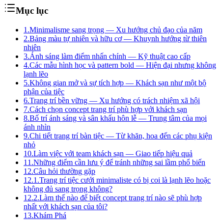
Mục lục
1.
Minimalisme sang trọng — Xu hướng chủ đạo của năm
2.
Bảng màu tự nhiên và hữu cơ — Khuynh hướng từ thiên
nhiên
3.
Ánh sáng làm điểm nhấn chính — Kỹ thuật cao cấp
4.
Các mẫu hình học và pattern bold — Hiện đại nhưng không
lạnh lẽo
5.
Không gian mở và sự tích hợp — Khách sạn như một bộ
phận của tiệc
6.
Trang trí bền vững — Xu hướng có trách nhiệm xã hội
7.
Cách chọn concept trang trí phù hợp với khách sạn
8.
Bố trí ánh sáng và sân khấu hôn lễ — Trung tâm của mọi
ánh nhìn
9.
Chi tiết trang trí bàn tiệc — Từ khăn, hoa đến các phụ kiện
nhỏ
10.
Làm việc với team khách sạn — Giao tiếp hiệu quả
11.
Những điểm cần lưu ý để tránh những sai lầm phổ biến
12.
Câu hỏi thường gặp
12.1.
Trang trí tiệc cưới minimaliste có bị coi là lạnh lẽo hoặc
không đủ sang trọng không?
12.2.
Làm thế nào để biết concept trang trí nào sẽ phù hợp
nhất với khách sạn của tôi?
13.
Khám Phá