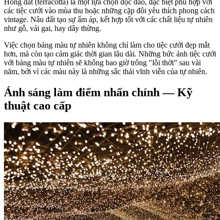
Hồng đất (terracotta) là một lựa chọn độc đáo, đặc biệt phù hợp với
các tiệc cưới vào mùa thu hoặc những cặp đôi yêu thích phong cách
vintage. Nâu đất tạo sự ấm áp, kết hợp tốt với các chất liệu tự nhiên
như gỗ, vải gai, hay dây thừng.
Việc chọn bảng màu tự nhiên không chỉ làm cho tiệc cưới đẹp mắt
hơn, mà còn tạo cảm giác thời gian lâu dài. Những bức ảnh tiệc cưới
với bảng màu tự nhiên sẽ không bao giờ trông "lỗi thời" sau vài
năm, bởi vì các màu này là những sắc thái vĩnh viễn của tự nhiên.
Ánh sáng làm điểm nhấn chính — Kỹ
thuật cao cấp