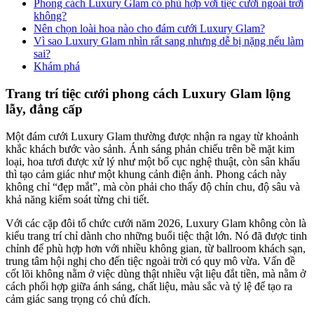
Phong cách Luxury Glam có phù hợp với tiệc cưới ngoài trời
không?
Nên chọn loài hoa nào cho đám cưới Luxury Glam?
Vì sao Luxury Glam nhìn rất sang nhưng dễ bị nặng nếu làm
sai?
Khám phá
Trang trí tiệc cưới phong cách Luxury Glam lộng
lẫy, đẳng cấp
Một đám cưới Luxury Glam thường được nhận ra ngay từ khoảnh
khắc khách bước vào sảnh. Ánh sáng phản chiếu trên bề mặt kim
loại, hoa tươi được xử lý như một bố cục nghệ thuật, còn sân khấu
thì tạo cảm giác như một khung cảnh điện ảnh. Phong cách này
không chỉ “đẹp mắt”, mà còn phải cho thấy độ chỉn chu, độ sâu và
khả năng kiểm soát từng chi tiết.
Với các cặp đôi tổ chức cưới năm 2026, Luxury Glam không còn là
kiểu trang trí chỉ dành cho những buổi tiệc thật lớn. Nó đã được tinh
chỉnh để phù hợp hơn với nhiều không gian, từ ballroom khách sạn,
trung tâm hội nghị cho đến tiệc ngoài trời có quy mô vừa. Vấn đề
cốt lõi không nằm ở việc dùng thật nhiều vật liệu đắt tiền, mà nằm ở
cách phối hợp giữa ánh sáng, chất liệu, màu sắc và tỷ lệ để tạo ra
cảm giác sang trọng có chủ đích.