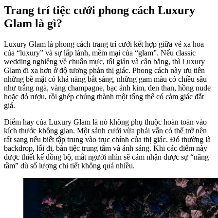
Trang trí tiệc cưới phong cách Luxury
Glam là gì?
Luxury Glam là phong cách trang trí cưới kết hợp giữa vẻ xa hoa
của “luxury” và sự lấp lánh, mềm mại của “glam”. Nếu classic
wedding nghiêng về chuẩn mực, tối giản và cân bằng, thì Luxury
Glam đi xa hơn ở độ tương phản thị giác. Phong cách này ưu tiên
những bề mặt có khả năng bắt sáng, những gam màu có chiều sâu
như trắng ngà, vàng champagne, bạc ánh kim, đen than, hồng nude
hoặc đỏ rượu, rồi ghép chúng thành một tổng thể có cảm giác đắt
giá.
Điểm hay của Luxury Glam là nó không phụ thuộc hoàn toàn vào
kích thước không gian. Một sảnh cưới vừa phải vẫn có thể trở nên
rất sang nếu biết tập trung vào trục chính của thị giác. Đó thường là
backdrop, lối đi, bàn tiệc trung tâm và ánh sáng. Khi các điểm này
được thiết kế đồng bộ, mắt người nhìn sẽ cảm nhận được sự “nâng
tầm” dù số lượng chi tiết không quá nhiều.