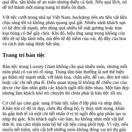
quá đều, sân khấu sẽ an toàn nhưng thiếu cá tính. Nếu quá lệch, nó
dễ trở thành một mảng trang trí thiếu ổn định.
Với tiệc cưới trong nhà tại Việt Nam, backdrop nên ưu tiên vật liệu
chịu sáng tốt và không phản quang quá gắt. Nhiều sảnh khách sạn
có hệ đèn rất mạnh, nên dùng quá nhiều bề mặt gương hoặc kim
loại bóng có thể gây chói. Khi đó, hiệu ứng sang trọng không còn
đến từ sự lấp lánh nữa, mà đến từ độ mềm của vải, độ đầy của hoa
và cách ánh sáng được hắt nhẹ.
Trang trí bàn tiệc
Bàn tiệc trong Luxury Glam không cần quá nhiều món, nhưng mỗi
món phải có vai trò rõ ràng. Trung tâm bàn thường là nơi thể hiện
gu thẩm mỹ mạnh nhất, với bình hoa, chân nến, đế cao, đèn led nhỏ
hoặc các chi tiết pha lê. Điều quan trọng là không để chiều cao của
decor che tầm nhìn giữa các khách ngồi đối diện nhau. Một bàn đẹp
nhưng làm khách khó trò chuyện thì chưa phải là bàn tiệc tối ưu.
Cơ chế tạo cảm giác sang ở bàn tiệc nằm ở lớp phủ và nhịp điệu.
Khăn trải có độ rủ đẹp, chén đĩa đồng bộ, ly thủy tinh trong, khăn
ăn gấp tinh tế và một chi tiết nhấn ở vị trí ngồi đều góp phần tạo ra
nhịp thị giác. Khi khách ngồi vào bàn, họ không nhìn một vật thể
đơn lẻ, mà cảm nhận toàn bộ hệ vật liệu cùng phối hợp. Vì vậy, nếu
muốn tiết kiệm, nên cắt bớt những món không đóng vai trò thị giác