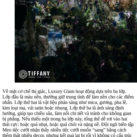
Về mặt cơ chế thị giác, Luxury Glam hoạt động dựa trên ba lớp.
Lớp đầu là màu nền, thường giữ trung tính để làm nền cho các điểm
nhấn. Lớp thứ hai là vật liệu phản sáng như mica, gương, pha lê,
kim loại mạ, vải satin hoặc nhung. Lớp thứ ba là ánh sáng định
hướng, giúp tạo chiều sâu, làm nổi chi tiết và tránh cho không gian
bị phẳng. Nếu thiếu một trong ba lớp này, tổng thể dễ rơi vào hai
thái cực: hoặc quá nhạt, hoặc quá chói và nặng nề. Đội ngũ biên tập
Mẹo tiệc cưới nhận thấy nhiều tiệc cưới muốn “sang” bằng cách
thêm thật nhiều decor, nhưng kết quả lại bị rối vì không có cấu trúc