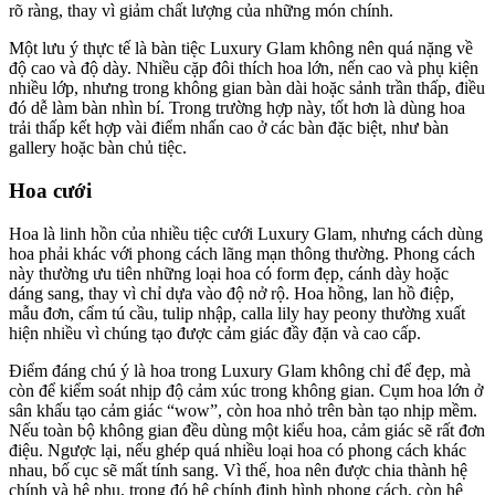
rõ ràng, thay vì giảm chất lượng của những món chính.
Một lưu ý thực tế là bàn tiệc Luxury Glam không nên quá nặng về
độ cao và độ dày. Nhiều cặp đôi thích hoa lớn, nến cao và phụ kiện
nhiều lớp, nhưng trong không gian bàn dài hoặc sảnh trần thấp, điều
đó dễ làm bàn nhìn bí. Trong trường hợp này, tốt hơn là dùng hoa
trải thấp kết hợp vài điểm nhấn cao ở các bàn đặc biệt, như bàn
gallery hoặc bàn chủ tiệc.
Hoa cưới
Hoa là linh hồn của nhiều tiệc cưới Luxury Glam, nhưng cách dùng
hoa phải khác với phong cách lãng mạn thông thường. Phong cách
này thường ưu tiên những loại hoa có form đẹp, cánh dày hoặc
dáng sang, thay vì chỉ dựa vào độ nở rộ. Hoa hồng, lan hồ điệp,
mẫu đơn, cẩm tú cầu, tulip nhập, calla lily hay peony thường xuất
hiện nhiều vì chúng tạo được cảm giác đầy đặn và cao cấp.
Điểm đáng chú ý là hoa trong Luxury Glam không chỉ để đẹp, mà
còn để kiểm soát nhịp độ cảm xúc trong không gian. Cụm hoa lớn ở
sân khấu tạo cảm giác “wow”, còn hoa nhỏ trên bàn tạo nhịp mềm.
Nếu toàn bộ không gian đều dùng một kiểu hoa, cảm giác sẽ rất đơn
điệu. Ngược lại, nếu ghép quá nhiều loại hoa có phong cách khác
nhau, bố cục sẽ mất tính sang. Vì thế, hoa nên được chia thành hệ
chính và hệ phụ, trong đó hệ chính định hình phong cách, còn hệ