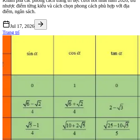
Khám phá các phong cách trang trí tiệc cưới hot nhất năm 2026, ưu
nhược điểm từng kiểu và cách chọn phong cách phù hợp với địa
điểm, ngân sách.
Jul 17, 2026
Trang trí