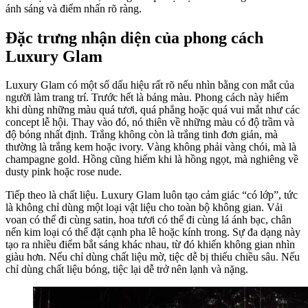
ánh sáng và điểm nhấn rõ ràng.
Đặc trưng nhận diện của phong cách
Luxury Glam
Luxury Glam có một số dấu hiệu rất rõ nếu nhìn bằng con mắt của
người làm trang trí. Trước hết là bảng màu. Phong cách này hiếm
khi dùng những màu quá tươi, quá phẳng hoặc quá vui mắt như các
concept lễ hội. Thay vào đó, nó thiên về những màu có độ trầm và
độ bóng nhất định. Trắng không còn là trắng tinh đơn giản, mà
thường là trắng kem hoặc ivory. Vàng không phải vàng chói, mà là
champagne gold. Hồng cũng hiếm khi là hồng ngọt, mà nghiêng về
dusty pink hoặc rose nude.
Tiếp theo là chất liệu. Luxury Glam luôn tạo cảm giác “có lớp”, tức
là không chỉ dùng một loại vật liệu cho toàn bộ không gian. Vải
voan có thể đi cùng satin, hoa tươi có thể đi cùng lá ánh bạc, chân
nến kim loại có thể đặt cạnh pha lê hoặc kính trong. Sự đa dạng này
tạo ra nhiều điểm bắt sáng khác nhau, từ đó khiến không gian nhìn
giàu hơn. Nếu chỉ dùng chất liệu mờ, tiệc dễ bị thiếu chiều sâu. Nếu
chỉ dùng chất liệu bóng, tiệc lại dễ trở nên lạnh và nặng.