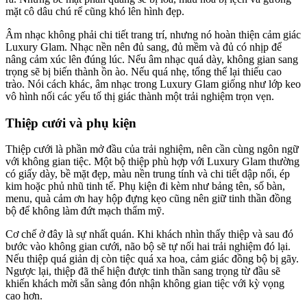
mặt cô dâu chú rể cũng khó lên hình đẹp.
Âm nhạc không phải chi tiết trang trí, nhưng nó hoàn thiện cảm giác
Luxury Glam. Nhạc nền nên đủ sang, đủ mềm và đủ có nhịp để
nâng cảm xúc lên đúng lúc. Nếu âm nhạc quá dày, không gian sang
trọng sẽ bị biến thành ồn ào. Nếu quá nhẹ, tổng thể lại thiếu cao
trào. Nói cách khác, âm nhạc trong Luxury Glam giống như lớp keo
vô hình nối các yếu tố thị giác thành một trải nghiệm trọn vẹn.
Thiệp cưới và phụ kiện
Thiệp cưới là phần mở đầu của trải nghiệm, nên cần cùng ngôn ngữ
với không gian tiệc. Một bộ thiệp phù hợp với Luxury Glam thường
có giấy dày, bề mặt đẹp, màu nền trung tính và chi tiết dập nổi, ép
kim hoặc phủ nhũ tinh tế. Phụ kiện đi kèm như bảng tên, số bàn,
menu, quà cảm ơn hay hộp đựng kẹo cũng nên giữ tinh thần đồng
bộ để không làm đứt mạch thẩm mỹ.
Cơ chế ở đây là sự nhất quán. Khi khách nhìn thấy thiệp và sau đó
bước vào không gian cưới, não bộ sẽ tự nối hai trải nghiệm đó lại.
Nếu thiệp quá giản dị còn tiệc quá xa hoa, cảm giác đồng bộ bị gãy.
Ngược lại, thiệp đã thể hiện được tinh thần sang trọng từ đầu sẽ
khiến khách mời sẵn sàng đón nhận không gian tiệc với kỳ vọng
cao hơn.