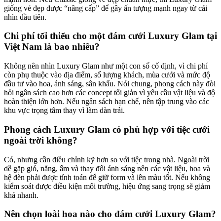
giống vẻ đẹp được “nâng cấp” để gây ấn tượng mạnh ngay từ cái
nhìn đầu tiên.
Chi phí tối thiểu cho một đám cưới Luxury Glam tại
Việt Nam là bao nhiêu?
Không nên nhìn Luxury Glam như một con số cố định, vì chi phí
còn phụ thuộc vào địa điểm, số lượng khách, mùa cưới và mức độ
đầu tư vào hoa, ánh sáng, sân khấu. Nói chung, phong cách này đòi
hỏi ngân sách cao hơn các concept tối giản vì yêu cầu vật liệu và độ
hoàn thiện lớn hơn. Nếu ngân sách hạn chế, nên tập trung vào các
khu vực trọng tâm thay vì làm dàn trải.
Phong cách Luxury Glam có phù hợp với tiệc cưới
ngoài trời không?
Có, nhưng cần điều chỉnh kỹ hơn so với tiệc trong nhà. Ngoài trời
dễ gặp gió, nắng, ẩm và thay đổi ánh sáng nên các vật liệu, hoa và
hệ đèn phải được tính toán để giữ form và lên màu tốt. Nếu không
kiểm soát được điều kiện môi trường, hiệu ứng sang trọng sẽ giảm
khá nhanh.
Nên chọn loài hoa nào cho đám cưới Luxury Glam?