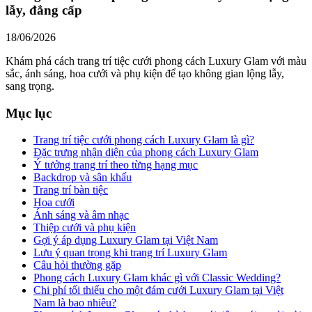
lẫy, đẳng cấp
18/06/2026
Khám phá cách trang trí tiệc cưới phong cách Luxury Glam với màu
sắc, ánh sáng, hoa cưới và phụ kiện để tạo không gian lộng lẫy,
sang trọng.
Mục lục
Trang trí tiệc cưới phong cách Luxury Glam là gì?
Đặc trưng nhận diện của phong cách Luxury Glam
Ý tưởng trang trí theo từng hạng mục
Backdrop và sân khấu
Trang trí bàn tiệc
Hoa cưới
Ánh sáng và âm nhạc
Thiệp cưới và phụ kiện
Gợi ý áp dụng Luxury Glam tại Việt Nam
Lưu ý quan trọng khi trang trí Luxury Glam
Câu hỏi thường gặp
Phong cách Luxury Glam khác gì với Classic Wedding?
Chi phí tối thiểu cho một đám cưới Luxury Glam tại Việt
Nam là bao nhiêu?