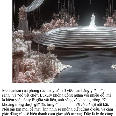
Mechanism của phong cách này nằm ở việc cân bằng giữa “độ
sang” và “độ tiết chế”. Luxury không đồng nghĩa với nhiều đồ, mà
là kiểm soát tốt tỷ lệ giữa vật liệu, ánh sáng và khoảng trống. Khi
khoảng trống được giữ đủ, từng điểm nhấn mới có cơ hội nổi bật.
Nếu lấp kín mọi bề mặt, ánh nhìn sẽ không biết dừng ở đâu, và cảm
giác đẳng cấp sẽ biến thành cảm giác phô trương. Đây là lý do cùng