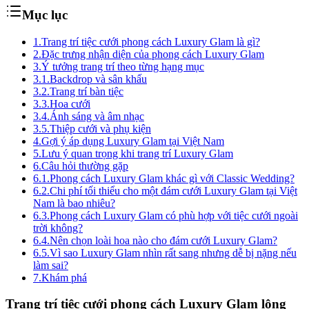
Mục lục
1.
Trang trí tiệc cưới phong cách Luxury Glam là gì?
2.
Đặc trưng nhận diện của phong cách Luxury Glam
3.
Ý tưởng trang trí theo từng hạng mục
3.1.
Backdrop và sân khấu
3.2.
Trang trí bàn tiệc
3.3.
Hoa cưới
3.4.
Ánh sáng và âm nhạc
3.5.
Thiệp cưới và phụ kiện
4.
Gợi ý áp dụng Luxury Glam tại Việt Nam
5.
Lưu ý quan trọng khi trang trí Luxury Glam
6.
Câu hỏi thường gặp
6.1.
Phong cách Luxury Glam khác gì với Classic Wedding?
6.2.
Chi phí tối thiểu cho một đám cưới Luxury Glam tại Việt
Nam là bao nhiêu?
6.3.
Phong cách Luxury Glam có phù hợp với tiệc cưới ngoài
trời không?
6.4.
Nên chọn loài hoa nào cho đám cưới Luxury Glam?
6.5.
Vì sao Luxury Glam nhìn rất sang nhưng dễ bị nặng nếu
làm sai?
7.
Khám phá
Trang trí tiệc cưới phong cách Luxury Glam lộng