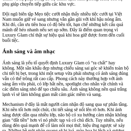
phụ giúp chuyển tiếp giữa các khu vực.
Đội ngũ biên tập Mẹo tiệc cưới nhận thấy nhiều tiệc cưới tại Việt
Nam muốn giữ vẻ sang nhưng vẫn gần gũi với khí hậu nóng ẩm.
Khi đó, cần ưu tiên hoa có độ bền tốt, hạn chế những kết cấu quá
mảnh dễ héo nhanh nếu set up sớm. Đây là điểm quan trọng vì
Luxury Glam chỉ thật sự hiệu quả khi hoa giữ được form đến cuối
buổi tiệc.
Ánh sáng và âm nhạc
Ánh sáng là yếu tố quyết định Luxury Glam có “ra chất” hay
không. Một sân khấu đẹp nhưng chiếu sáng sai góc sẽ khiến toàn bộ
chi tiết bị bẹt, trong khi một setup vừa phải nhưng có ánh sáng đúng
vẫn có thể trông rất cao cấp. Phong cách này thường hợp với ánh
sáng ấm vừa phải, có lớp hắt nền, spotlight cho nhân vật chính và
các điểm sáng nhỏ để tạo chiều sâu. Ánh sáng không nên quá trắng
lạnh vì sẽ làm không gian mất cảm giác mềm và sang.
Mechanism ở đây là mắt người cảm nhận độ sang qua sự phân tầng.
Khi nền tối hơn một chút, chi tiết sáng sẽ nổi lên rõ hơn. Khi ánh
sáng được dẫn qua nhiều lớp, não bộ có xu hướng cảm nhận không
gian “đắt tiền” hơn vì nó phức tạp và có chủ đích. Tuy nhiên, nếu
dùng đèn quá mạnh để cố làm nổi mọi thứ, hiệu ứng ngược sẽ xảy
ra. Những bề mặt phản quang sẽ bị loá, màu hoa bị lệch và gương