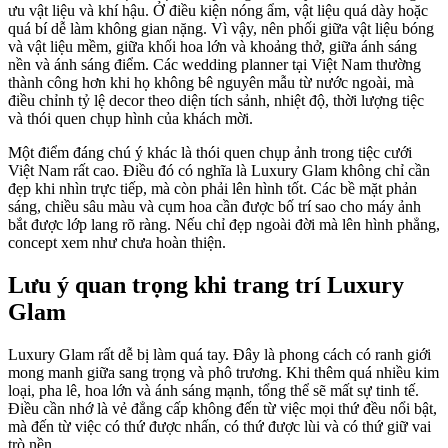
ưu vật liệu và khí hậu. Ở điều kiện nóng ẩm, vật liệu quá dày hoặc
quá bí dễ làm không gian nặng. Vì vậy, nên phối giữa vật liệu bóng
và vật liệu mềm, giữa khối hoa lớn và khoảng thở, giữa ánh sáng
nền và ánh sáng điểm. Các wedding planner tại Việt Nam thường
thành công hơn khi họ không bê nguyên mẫu từ nước ngoài, mà
điều chỉnh tỷ lệ decor theo diện tích sảnh, nhiệt độ, thời lượng tiệc
và thói quen chụp hình của khách mời.
Một điểm đáng chú ý khác là thói quen chụp ảnh trong tiệc cưới
Việt Nam rất cao. Điều đó có nghĩa là Luxury Glam không chỉ cần
đẹp khi nhìn trực tiếp, mà còn phải lên hình tốt. Các bề mặt phản
sáng, chiều sâu màu và cụm hoa cần được bố trí sao cho máy ảnh
bắt được lớp lang rõ ràng. Nếu chỉ đẹp ngoài đời mà lên hình phẳng,
concept xem như chưa hoàn thiện.
Lưu ý quan trọng khi trang trí Luxury
Glam
Luxury Glam rất dễ bị làm quá tay. Đây là phong cách có ranh giới
mong manh giữa sang trọng và phô trương. Khi thêm quá nhiều kim
loại, pha lê, hoa lớn và ánh sáng mạnh, tổng thể sẽ mất sự tinh tế.
Điều cần nhớ là vẻ đẳng cấp không đến từ việc mọi thứ đều nổi bật,
mà đến từ việc có thứ được nhấn, có thứ được lùi và có thứ giữ vai
trò nền.