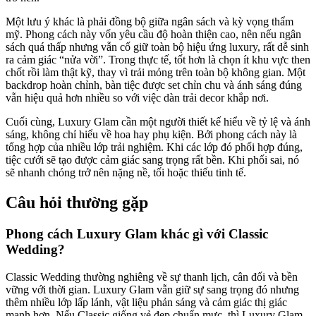
Một lưu ý khác là phải đồng bộ giữa ngân sách và kỳ vọng thẩm
mỹ. Phong cách này vốn yêu cầu độ hoàn thiện cao, nên nếu ngân
sách quá thấp nhưng vẫn cố giữ toàn bộ hiệu ứng luxury, rất dễ sinh
ra cảm giác “nửa vời”. Trong thực tế, tốt hơn là chọn ít khu vực then
chốt rồi làm thật kỹ, thay vì trải mỏng trên toàn bộ không gian. Một
backdrop hoàn chỉnh, bàn tiệc được set chỉn chu và ánh sáng đúng
vẫn hiệu quả hơn nhiều so với việc dàn trải decor khắp nơi.
Cuối cùng, Luxury Glam cần một người thiết kế hiểu về tỷ lệ và ánh
sáng, không chỉ hiểu về hoa hay phụ kiện. Bởi phong cách này là
tổng hợp của nhiều lớp trải nghiệm. Khi các lớp đó phối hợp đúng,
tiệc cưới sẽ tạo được cảm giác sang trọng rất bền. Khi phối sai, nó
sẽ nhanh chóng trở nên nặng nề, tối hoặc thiếu tinh tế.
Câu hỏi thường gặp
Phong cách Luxury Glam khác gì với Classic
Wedding?
Classic Wedding thường nghiêng về sự thanh lịch, cân đối và bền
vững với thời gian. Luxury Glam vẫn giữ sự sang trọng đó nhưng
thêm nhiều lớp lấp lánh, vật liệu phản sáng và cảm giác thị giác
mạnh hơn. Nếu Classic giống vẻ đẹp chuẩn mực, thì Luxury Glam