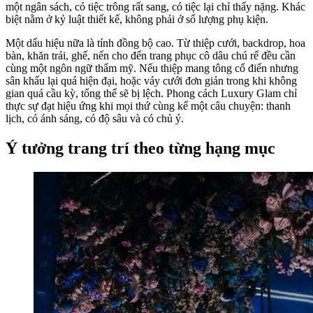
một ngân sách, có tiệc trông rất sang, có tiệc lại chỉ thấy nặng. Khác
biệt nằm ở kỷ luật thiết kế, không phải ở số lượng phụ kiện.
Một dấu hiệu nữa là tính đồng bộ cao. Từ thiệp cưới, backdrop, hoa
bàn, khăn trải, ghế, nến cho đến trang phục cô dâu chú rể đều cần
cùng một ngôn ngữ thẩm mỹ. Nếu thiệp mang tông cổ điển nhưng
sân khấu lại quá hiện đại, hoặc váy cưới đơn giản trong khi không
gian quá cầu kỳ, tổng thể sẽ bị lệch. Phong cách Luxury Glam chỉ
thực sự đạt hiệu ứng khi mọi thứ cùng kể một câu chuyện: thanh
lịch, có ánh sáng, có độ sâu và có chủ ý.
Ý tưởng trang trí theo từng hạng mục