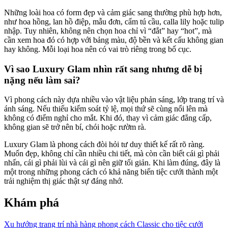
Những loài hoa có form đẹp và cảm giác sang thường phù hợp hơn,
như hoa hồng, lan hồ điệp, mẫu đơn, cẩm tú cầu, calla lily hoặc tulip
nhập. Tuy nhiên, không nên chọn hoa chỉ vì “đắt” hay “hot”, mà
cần xem hoa đó có hợp với bảng màu, độ bền và kết cấu không gian
hay không. Mỗi loại hoa nên có vai trò riêng trong bố cục.
Vì sao Luxury Glam nhìn rất sang nhưng dễ bị
nặng nếu làm sai?
Vì phong cách này dựa nhiều vào vật liệu phản sáng, lớp trang trí và
ánh sáng. Nếu thiếu kiểm soát tỷ lệ, mọi thứ sẽ cùng nổi lên mà
không có điểm nghỉ cho mắt. Khi đó, thay vì cảm giác đẳng cấp,
không gian sẽ trở nên bí, chói hoặc rườm rà.
Luxury Glam là phong cách đòi hỏi tư duy thiết kế rất rõ ràng.
Muốn đẹp, không chỉ cần nhiều chi tiết, mà còn cần biết cái gì phải
nhấn, cái gì phải lùi và cái gì nên giữ tối giản. Khi làm đúng, đây là
một trong những phong cách có khả năng biến tiệc cưới thành một
trải nghiệm thị giác thật sự đáng nhớ.
Khám phá
Xu hướng trang trí nhà hàng phong cách Classic cho tiệc cưới