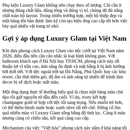
Phụ kiện Luxury Glam không nên chạy theo số lượng. Chỉ cần ít
nhưng đúng chất liệu, đúng tông và đúng vị trí, chúng đã đủ nâng
chất toàn bộ layout. Trong nhiều trường hợp, một bộ thiệp đẹp và
một bảng tên bàn được làm kỹ còn tạo hiệu ứng cao cấp tốt hơn việc
bày quá nhiều vật trang trí nhỏ.
Gợi ý áp dụng Luxury Glam tại Việt Nam
Khi đưa phong cách Luxury Glam vào tiệc cưới tại Việt Nam năm
2026, điều đầu tiên cần cân nhắc là loại hình không gian. Với
ballroom khách sạn ở Hà Nội hay TP.HCM, phong cách này rất
thuận lợi vì trần cao, ánh sáng ổn định và mặt bằng ít bị ảnh hưởng
bởi thời tiết. Với tiệc ngoài trời tại Đà Nẵng, Phú Quốc hay các khu
resort, cần tính thêm gió, độ ẩm và ánh sáng tự nhiên để tránh làm
decor bị xê dịch hoặc mất màu.
Một ứng dụng thực tế thường hiệu quả là chọn một bảng màu chủ
đạo rồi giữ nguyên từ đầu đến cuối. Ví dụ, ivory kết hợp
champagne gold sẽ hợp với tiệc tối sang trọng. Nếu muốn trẻ hơn,
có thể thêm blush nude hoặc xanh olive rất tiết chế. Đừng cố ôm
quá nhiều màu vì Luxury Glam sống bằng độ tinh lọc. Càng ít màu
nhưng càng có chiều sâu, kết quả càng cao cấp.
Mechanism của việc “Việt hóa” phong cách này nằm ở khả năng tối