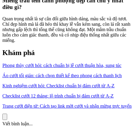
Miếng trầu têm cánh phượng đẹp cần chú ý nhất
điều gì?
Quan trọng nhất là sự cân đối giữa hình dáng, màu sắc và độ tươi.
Chỉ đẹp hình mà lá đã héo thì khay lễ vẫn kém sang, còn lá rất xanh
nhưng gấp lệch thì tổng thể cũng không đạt. Một mâm trầu chuẩn
luôn cho cảm giác thanh, đều và có nhịp điệu thống nhất giữa các
miếng.
Khám phá
Phong thủy cưới hỏi: cách chuẩn bị lễ cưới thuận hòa, sung túc
Áo cưới tối giản: cách chọn thiết kế theo phong cách thanh lịch
Kinh nghiệm cưới hỏi: Checklist chuẩn bị đám cưới từ A-Z
Checklist cưới 12 tháng: lộ trình chuẩn bị đám cưới từ A-Z
Trang cưới điện tử: Cách tạo link mời cưới và nhận mừng trực tuyến
Viết bình luận...