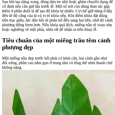
Sau khi tạo dáng xong, dùng tăm tre nhỏ hoặc ghim chuyên dụng để
cố định nếu cần giữ lâu trước lễ. Một số nơi còn dùng thao tác gập
thêm ở phần đuôi lá để tạo độ khóa tự nhiên. Cơ chế giữ dáng ở đây
đến từ độ căng của lá và vị trí khóa nếp. Khi điểm khóa đặt đúng
trên trục giữa, lực đàn hồi sẽ phân bổ đều sang hai bên, nhờ đó cánh
phượng đứng form hơn. Nếu khóa quá lệch, miếng trầu sẽ xoay nhẹ
hoặc nghiêng về một phía, nhìn rất dễ nhận ra trên khay lễ.
Tiêu chuẩn của một miếng trầu têm cánh
phượng đẹp
Một miếng trầu đẹp trước hết phải có hình cân, hai cánh gần như
đối xứng, phần cau nằm gọn ở trung tâm và tổng thể nhìn thanh chứ
không nặng.