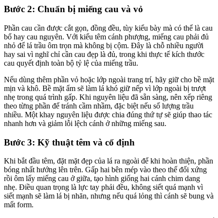
Bước 2: Chuẩn bị miếng cau và vỏ
Phần cau cần được cắt gọn, đồng đều, tùy kiểu bày mà có thể là cau
bổ hay cau nguyên. Với kiểu têm cánh phượng, miếng cau phải đủ
nhỏ để lá trầu ôm trọn mà không bị cộm. Đây là chỗ nhiều người
hay sai vì nghĩ chỉ cần cau đẹp là đủ, trong khi thực tế kích thước
cau quyết định toàn bộ tỷ lệ của miếng trầu.
Nếu dùng thêm phần vỏ hoặc lớp ngoài trang trí, hãy giữ cho bề mặt
mịn và khô. Bề mặt ẩm sẽ làm lá khó giữ nếp vì lớp ngoài bị trượt
nhẹ trong quá trình gấp. Khi nguyên liệu đã sẵn sàng, nên xếp riêng
theo từng phần để tránh cầm nhầm, đặc biệt nếu số lượng trầu
nhiều. Một khay nguyên liệu được chia đúng thứ tự sẽ giúp thao tác
nhanh hơn và giảm lỗi lệch cánh ở những miếng sau.
Bước 3: Kỹ thuật têm và cố định
Khi bắt đầu têm, đặt mặt đẹp của lá ra ngoài để khi hoàn thiện, phần
bóng nhất hướng lên trên. Gấp hai bên mép vào theo thế đối xứng
rồi ôm lấy miếng cau ở giữa, tạo hình giống hai cánh chim dang
nhẹ. Điều quan trọng là lực tay phải đều, không siết quá mạnh vì
siết mạnh sẽ làm lá bị nhăn, nhưng nếu quá lỏng thì cánh sẽ bung và
mất form.