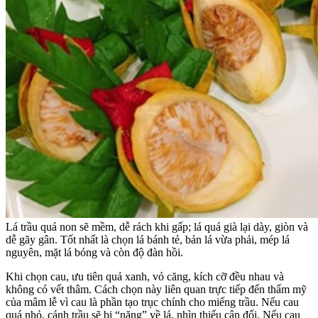
Lá trầu quá non sẽ mềm, dễ rách khi gấp; lá quá già lại dày, giòn và
dễ gãy gân. Tốt nhất là chọn lá bánh tẻ, bản lá vừa phải, mép lá
nguyên, mặt lá bóng và còn độ đàn hồi.
Khi chọn cau, ưu tiên quả xanh, vỏ căng, kích cỡ đều nhau và
không có vết thâm. Cách chọn này liên quan trực tiếp đến thẩm mỹ
của mâm lễ vì cau là phần tạo trục chính cho miếng trầu. Nếu cau
quá nhỏ, cánh trầu sẽ bị “nặng” về lá, nhìn thiếu cân đối. Nếu cau