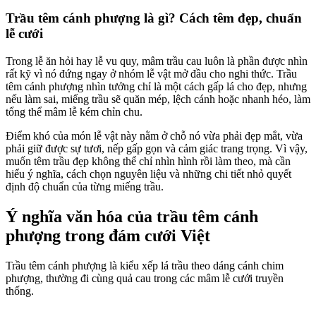
Trầu têm cánh phượng là gì? Cách têm đẹp, chuẩn
lễ cưới
Trong lễ ăn hỏi hay lễ vu quy, mâm trầu cau luôn là phần được nhìn
rất kỹ vì nó đứng ngay ở nhóm lễ vật mở đầu cho nghi thức. Trầu
têm cánh phượng nhìn tưởng chỉ là một cách gấp lá cho đẹp, nhưng
nếu làm sai, miếng trầu sẽ quăn mép, lệch cánh hoặc nhanh héo, làm
tổng thể mâm lễ kém chỉn chu.
Điểm khó của món lễ vật này nằm ở chỗ nó vừa phải đẹp mắt, vừa
phải giữ được sự tươi, nếp gấp gọn và cảm giác trang trọng. Vì vậy,
muốn têm trầu đẹp không thể chỉ nhìn hình rồi làm theo, mà cần
hiểu ý nghĩa, cách chọn nguyên liệu và những chi tiết nhỏ quyết
định độ chuẩn của từng miếng trầu.
Ý nghĩa văn hóa của trầu têm cánh
phượng trong đám cưới Việt
Trầu têm cánh phượng là kiểu xếp lá trầu theo dáng cánh chim
phượng, thường đi cùng quả cau trong các mâm lễ cưới truyền
thống.