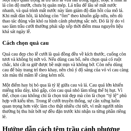
lá còn độ mướt, chưa bị quăn mép. Lá trầu để lâu sẽ mất nước
nhanh, và quá trình mất nước này làm giảm độ đàn hồi của mô lá.
Khi mất đàn hồi, lá không còn “ôm” theo khuôn gấp nữa, nên dù
thao tác đúng vẫn khó ra hình cánh phượng sắc nét. Đó là lý do vì
sao làm trầu cưới thường phải sắp xếp thời điểm mua nguyên liệu
khá sát ngày lễ.
Cách chọn quả cau
Quả cau đẹp cho lễ cưới là quả đồng đều về kích thước, cuống còn
tươi và không bị nứt vỏ. Nếu dùng cau bổ, nên chọn quả có ruột
chắc, khi cắt ra giữ được bề mặt mịn và không bở. Còn nếu dùng
cau để bày trang trí theo khay, nên chú ý độ sáng của vỏ vì cau càng
xỉn màu thì mâm lễ càng kém nổi.
Một điểm hay bị bỏ qua là tỷ lệ giữa cau và lá. Cau quá lớn khiến
miếng trầu dày, khó gấp, còn cau quá nhỏ làm tổng thể bị hụt. Vì
thế, chọn cau không chỉ là chọn trái đẹp mà còn là chọn “tỷ lệ” phù
hợp với kiểu têm. Trong lễ cưới truyền thống, sự cân xứng luôn
quan trọng hơn việc làm cho thật nhiều chi tiết, vì mắt người nhìn
thường bị thu hút bởi sự đều đặn trước khi nhận ra từng phần riêng
lẻ.
Hướng dẫn cách têm trầu cánh phượng