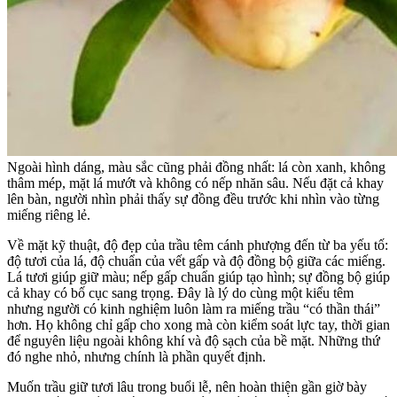
Ngoài hình dáng, màu sắc cũng phải đồng nhất: lá còn xanh, không
thâm mép, mặt lá mướt và không có nếp nhăn sâu. Nếu đặt cả khay
lên bàn, người nhìn phải thấy sự đồng đều trước khi nhìn vào từng
miếng riêng lẻ.
Về mặt kỹ thuật, độ đẹp của trầu têm cánh phượng đến từ ba yếu tố:
độ tươi của lá, độ chuẩn của vết gấp và độ đồng bộ giữa các miếng.
Lá tươi giúp giữ màu; nếp gấp chuẩn giúp tạo hình; sự đồng bộ giúp
cả khay có bố cục sang trọng. Đây là lý do cùng một kiểu têm
nhưng người có kinh nghiệm luôn làm ra miếng trầu “có thần thái”
hơn. Họ không chỉ gấp cho xong mà còn kiểm soát lực tay, thời gian
để nguyên liệu ngoài không khí và độ sạch của bề mặt. Những thứ
đó nghe nhỏ, nhưng chính là phần quyết định.
Muốn trầu giữ tươi lâu trong buổi lễ, nên hoàn thiện gần giờ bày