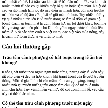
mâm nhất có thể. Lá trầu sau khi cắt sẽ bắt đầu mất nước, và khi mất
nước, thành tế bào co lại khiến mép lá quăn hoặc sậm màu. Nhiệt độ
cao và gió mạnh làm tốc độ này diễn ra nhanh hơn, còn môi trường
mát, kín và có độ ẩm vừa phải sẽ giữ màu tốt hơn. Tuy nhiên, đừng
xịt quá nhiều nước lên lá vì nước đọng sẽ làm lá đốm và giảm độ
bóng. Cách an toàn nhất là dùng khăn hơi ẩm lót dưới khay, bọc nhẹ
bằng màng sạch nếu phải chờ lâu, rồi gỡ ra ngay trước khi đưa lên
mâm lễ. Với các đám cưới ở Việt Nam, đặc biệt vào mùa nóng, đây
là cách giữ form thực tế và ít rủi ro nhất.
Câu hỏi thường gặp
Trầu têm cánh phượng có bắt buộc trong lễ ăn hỏi
không?
Không bắt buộc theo nghĩa nghi thức cứng, nhưng đây là kiểu bày
rất phổ biến vì đẹp và hợp không khí trang trọng của lễ cưới truyền
thống. Một số gia đình chỉ cần mâm trầu cau gọn gàng, trong khi
nhiều nhà lại muốn miếng trầu được têm cầu kỳ để mâm lễ nhìn
chỉn chu hơn. Tùy vùng miền và mức độ coi trọng nghi lễ, yêu cầu
này có thể khác nhau.
Có thể têm trầu cánh phượng trước một ngày