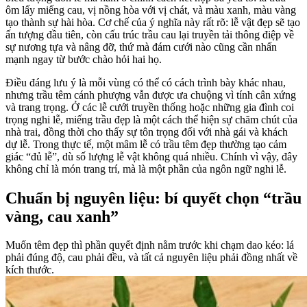
ôm lấy miếng cau, vị nồng hòa với vị chát, và màu xanh, màu vàng
tạo thành sự hài hòa. Cơ chế của ý nghĩa này rất rõ: lễ vật đẹp sẽ tạo
ấn tượng đầu tiên, còn cấu trúc trầu cau lại truyền tải thông điệp về
sự nương tựa và nâng đỡ, thứ mà đám cưới nào cũng cần nhấn
mạnh ngay từ bước chào hỏi hai họ.
Điều đáng lưu ý là mỗi vùng có thể có cách trình bày khác nhau,
nhưng trầu têm cánh phượng vẫn được ưa chuộng vì tính cân xứng
và trang trọng. Ở các lễ cưới truyền thống hoặc những gia đình coi
trọng nghi lễ, miếng trầu đẹp là một cách thể hiện sự chăm chút của
nhà trai, đồng thời cho thấy sự tôn trọng đối với nhà gái và khách
dự lễ. Trong thực tế, một mâm lễ có trầu têm đẹp thường tạo cảm
giác “đủ lễ”, dù số lượng lễ vật không quá nhiều. Chính vì vậy, đây
không chỉ là món trang trí, mà là một phần của ngôn ngữ nghi lễ.
Chuẩn bị nguyên liệu: bí quyết chọn “trầu
vàng, cau xanh”
Muốn têm đẹp thì phần quyết định nằm trước khi chạm dao kéo: lá
phải đúng độ, cau phải đều, và tất cả nguyên liệu phải đồng nhất về
kích thước.