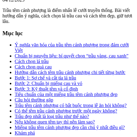
Trầu têm cánh phượng là điểm nhấn lễ cưới truyền thống. Bài viết
hướng dẫn ý nghĩa, cách chọn lá trầu cau và cách têm đẹp, giữ tươi
lâu.
Mục lục
Ý nghĩa văn hóa của trầu têm cánh phượng trong đám cưới
Việt
Chuẩn bị nguyên liệu: bí quyết chọn “trầu vàng, cau xanh”
Cách chọn lá trầu
Cách chọn quả cau
Hướng dẫn cách têm trầu cánh phượng chi tiết từng bước
Bước 1: Sơ chế và cắt tỉa lá trầu
Bước 2: Chuẩn bị miếng cau và vỏ
Bước 3: Kỹ thuật têm và cố định
Tiêu chuẩn của một miếng trầu têm cánh phượng đẹp
Câu hỏi thường gặp
Trầu têm cánh phượng có bắt buộc trong lễ ăn hỏi không?
Có thể têm trầu cánh phượng trước một ngày không?
Trầu đẹp nhất là loại trầu như thế nào?
Nếu không quen têm tay thì nên làm sao?
Miếng trầu têm cánh phượng đẹp cần chú ý nhất điều gì?
Khám phá