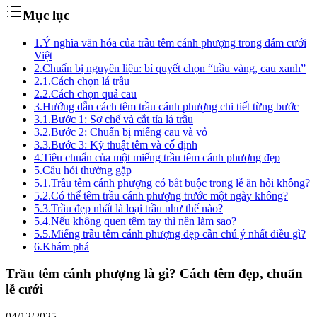
Mục lục
1.
Ý nghĩa văn hóa của trầu têm cánh phượng trong đám cưới
Việt
2.
Chuẩn bị nguyên liệu: bí quyết chọn “trầu vàng, cau xanh”
2.1.
Cách chọn lá trầu
2.2.
Cách chọn quả cau
3.
Hướng dẫn cách têm trầu cánh phượng chi tiết từng bước
3.1.
Bước 1: Sơ chế và cắt tỉa lá trầu
3.2.
Bước 2: Chuẩn bị miếng cau và vỏ
3.3.
Bước 3: Kỹ thuật têm và cố định
4.
Tiêu chuẩn của một miếng trầu têm cánh phượng đẹp
5.
Câu hỏi thường gặp
5.1.
Trầu têm cánh phượng có bắt buộc trong lễ ăn hỏi không?
5.2.
Có thể têm trầu cánh phượng trước một ngày không?
5.3.
Trầu đẹp nhất là loại trầu như thế nào?
5.4.
Nếu không quen têm tay thì nên làm sao?
5.5.
Miếng trầu têm cánh phượng đẹp cần chú ý nhất điều gì?
6.
Khám phá
Trầu têm cánh phượng là gì? Cách têm đẹp, chuẩn
lễ cưới
04/12/2025