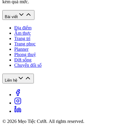
kém quá mức.
Bài viết
Địa điểm
Ẩm thực
Trang trí
Trang phục
Planner
Phong thuỷ
Đời sống
Chuyển đổi số
Liên hệ
© 2026 Mẹo Tiệc Cưới. All rights reserved.