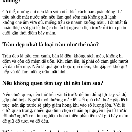
không?
Có thể, nhưng chỉ nên làm sớm nếu biết cách bảo quản đúng. Lá
trầu rất dễ mất nước nên nếu làm quá sớm mà không giữ lạnh,
không che ẩm vừa đủ, miếng trầu sẽ nhanh xuống màu. Tốt nhất là
hoàn thiện sát giờ lễ, hoặc chuẩn bị nguyên liệu trước rồi tém phần
cuối gần thời điểm bày mâm.
Trầu đẹp nhất là loại trầu như thế nào?
Trầu đẹp là trầu còn xanh, bản lá đều, không rách mép, không bị
đốm và còn độ mềm để uốn. Khi cầm lên, lá phải có cảm giác mướt
và đàn hồi nhẹ. Nếu lá quá giòn hoặc quá mềm, khi gấp sẽ khó giữ
nếp và dễ làm miếng trầu mất hình.
Nếu không quen têm tay thì nên làm sao?
Nếu chưa quen, nên thử trên vài lá trước để tìm đúng lực tay và độ
gập phù hợp. Người mới thường mắc lỗi siết quá chặt hoặc gấp lệch
trục, nên tập trước sẽ giúp giảm hỏng khi vào số lượng lớn. Với lễ
cưới quan trọng, nhiều gia đình chọn chuẩn bị nguyên liệu từ trước
rồi nhờ người có kinh nghiệm hoàn thiện phần têm sát giờ bày mâm
để giữ độ tươi và độ đều.