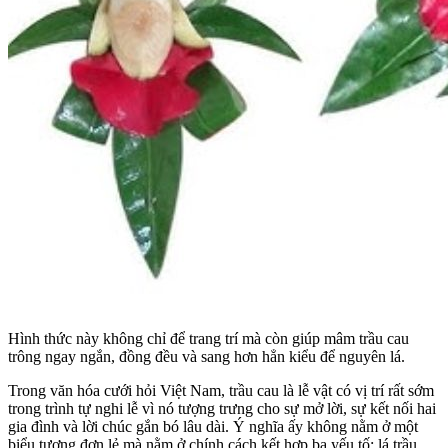
Hình thức này không chỉ để trang trí mà còn giúp mâm trầu cau
trông ngay ngắn, đồng đều và sang hơn hẳn kiểu để nguyên lá.
Trong văn hóa cưới hỏi Việt Nam, trầu cau là lễ vật có vị trí rất sớm
trong trình tự nghi lễ vì nó tượng trưng cho sự mở lời, sự kết nối hai
gia đình và lời chúc gắn bó lâu dài. Ý nghĩa ấy không nằm ở một
biểu tượng đơn lẻ mà nằm ở chính cách kết hợp ba yếu tố: lá trầu