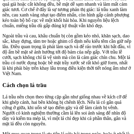
quá già hoặc cắt không đều, bề mặt dễ sạm nhanh và làm mất cảm
giác tươi. Cơ chế ở đây là sự tương phản thị giác: lá trầu xanh làm
nền, cau xanh vàng nhạt tạo điểm nhấn, còn hình gấp cánh phượng
kéo toàn bộ bố cục về một khối hài hòa. Khi nguyên liệu lệch
chuẩn, miếng trầu dù gấp đúng kỹ thuật vẫn khó đẹp.
Ngoài trầu và cau, khâu chuẩn bị còn gồm kéo nhỏ, khăn sạch, dao
sắc, khay đựng, tăm tre hoặc ghim cố định nếu kiểu têm cần giữ nếp
lâu. Điều quan trọng là phải làm sạch và để ráo trước khi bắt đầu, vì
độ ẩm bề mặt sẽ ảnh hưởng tới độ bám của nếp gấp. Với trầu lễ
cưới, sạch không chỉ là vệ sinh mà còn là cảm giác chỉn chu. Một lá
trầu có nước đọng hoặc bề mặt trầy xước sẽ rất khó giữ form, nhất
là khi phải bày trên khay lâu trong điều kiện thời tiết nóng ẩm như ở
Việt Nam.
Cách chọn lá trầu
Lá trầu nên chọn theo từng cặp gần như giống nhau về kích cỡ để
khi ghép cánh, hai bên không bị chênh lệch. Nếu lá có gân quá
cứng ở giữa, khi uốn sẽ tạo điểm gãy và dễ làm cánh bị vênh.
Người có kinh nghiệm thường cầm lá lên soi ánh sáng để nhìn độ
dày và kiểm tra mép lá, vì một lá chỉ đẹp khi cả phần thân, gân và
mặt lá đều còn nguyên.
Một mẹo quan trọng là ưu tiên lá vừa hái trong ngày, hoặc ít nhất là