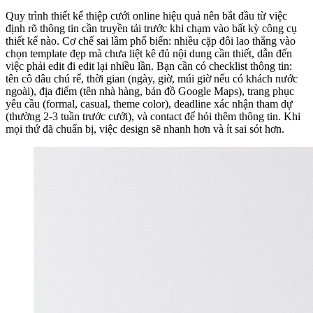
Quy trình thiết kế thiệp cưới online hiệu quả nên bắt đầu từ việc
định rõ thông tin cần truyền tải trước khi chạm vào bất kỳ công cụ
thiết kế nào. Cơ chế sai lầm phổ biến: nhiều cặp đôi lao thẳng vào
chọn template đẹp mà chưa liệt kê đủ nội dung cần thiết, dẫn đến
việc phải edit đi edit lại nhiều lần. Bạn cần có checklist thông tin:
tên cô dâu chú rể, thời gian (ngày, giờ, múi giờ nếu có khách nước
ngoài), địa điểm (tên nhà hàng, bản đồ Google Maps), trang phục
yêu cầu (formal, casual, theme color), deadline xác nhận tham dự
(thường 2-3 tuần trước cưới), và contact để hỏi thêm thông tin. Khi
mọi thứ đã chuẩn bị, việc design sẽ nhanh hơn và ít sai sót hơn.