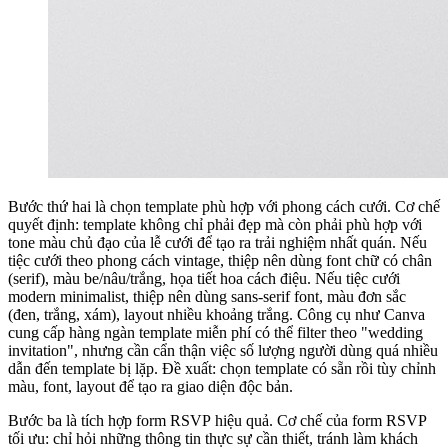
Bước thứ hai là chọn template phù hợp với phong cách cưới. Cơ chế
quyết định: template không chỉ phải đẹp mà còn phải phù hợp với
tone màu chủ đạo của lễ cưới để tạo ra trải nghiệm nhất quán. Nếu
tiệc cưới theo phong cách vintage, thiệp nên dùng font chữ có chân
(serif), màu be/nâu/trắng, họa tiết hoa cách điệu. Nếu tiệc cưới
modern minimalist, thiệp nên dùng sans-serif font, màu đơn sắc
(đen, trắng, xám), layout nhiều khoảng trắng. Công cụ như Canva
cung cấp hàng ngàn template miễn phí có thể filter theo "wedding
invitation", nhưng cần cẩn thận việc số lượng người dùng quá nhiều
dẫn đến template bị lặp. Đề xuất: chọn template có sẵn rồi tùy chỉnh
màu, font, layout để tạo ra giao diện độc bản.
Bước ba là tích hợp form RSVP hiệu quả. Cơ chế của form RSVP
tối ưu: chỉ hỏi những thông tin thực sự cần thiết, tránh làm khách