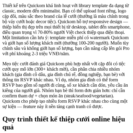
Thiết kế trên Quickom khá linh hoạt với library template đa dạng từ
classic, modern đến minimalist. Bạn có thể upload font riêng, logo
cặp đôi, màu sắc theo brand của lễ cưới (thường là màu chính trong
bộ váy cưới hoặc decor tiệc). Quickom hỗ trợ responsive design —
thiệp hiển thị đẹp trên mọi thiết bị từ desktop, tablet đến smartphone,
điều quan trọng vì 70-80% người Việt check thiệp qua điện thoại.
Một limitation cần lưu ý: template miễn phí có watermark Quickom
và giới hạn số lượng khách mời (thường 100-200 người). Muốn tùy
chỉnh sâu và không giới hạn số lượng, bạn cần nâng cấp lên gói Pro
với phí khoảng 2-3 triệu VNĐ/năm.
Mẹo tiệc cưới đánh giá Quickom phù hợp nhất với cặp đôi có tiệc
cưới quy mô lớn (300+ khách mời), cần phân chia nhiều nhóm
khách (gia đình cô dâu, gia đình chú rể, đồng nghiệp, bạn bè) với
thông tin RSVP khác nhau. Ví dụ, nhóm gia đình có thể form
RSVP bao gồm số người đi cùng, số xe khách cần đón, yêu cầu ăn
kiêng của người già. Nhóm bạn bè thì form đơn giản hơn: chỉ cần
confirm tham dự + chọn món ăn (steak/seafood/vegetarian).
Quickom cho phép tạo nhiều form RSVP khác nhau cho cùng một
sự kiện — feature này ít nền tảng cạnh tranh có được.
Quy trình thiết kế thiệp cưới online hiệu
quả