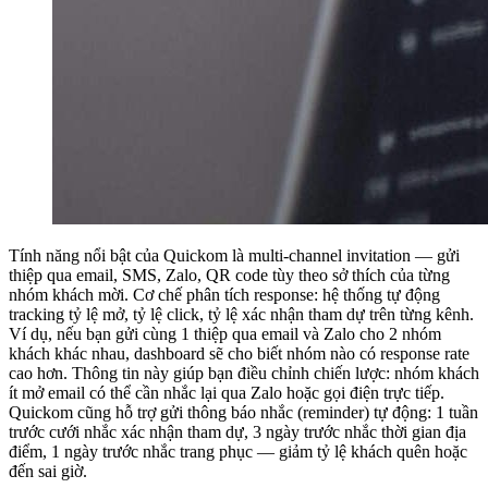
Tính năng nổi bật của Quickom là multi-channel invitation — gửi
thiệp qua email, SMS, Zalo, QR code tùy theo sở thích của từng
nhóm khách mời. Cơ chế phân tích response: hệ thống tự động
tracking tỷ lệ mở, tỷ lệ click, tỷ lệ xác nhận tham dự trên từng kênh.
Ví dụ, nếu bạn gửi cùng 1 thiệp qua email và Zalo cho 2 nhóm
khách khác nhau, dashboard sẽ cho biết nhóm nào có response rate
cao hơn. Thông tin này giúp bạn điều chỉnh chiến lược: nhóm khách
ít mở email có thể cần nhắc lại qua Zalo hoặc gọi điện trực tiếp.
Quickom cũng hỗ trợ gửi thông báo nhắc (reminder) tự động: 1 tuần
trước cưới nhắc xác nhận tham dự, 3 ngày trước nhắc thời gian địa
điểm, 1 ngày trước nhắc trang phục — giảm tỷ lệ khách quên hoặc
đến sai giờ.