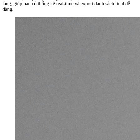
tảng, giúp bạn có thống kê real-time và export danh sách final dễ
dàng.