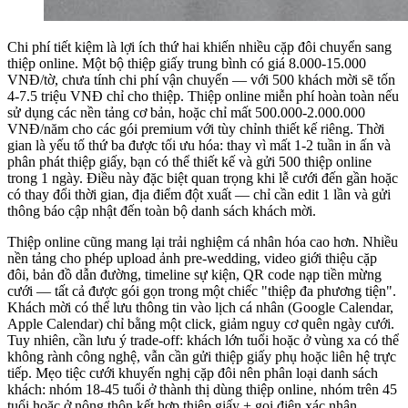
Chi phí tiết kiệm là lợi ích thứ hai khiến nhiều cặp đôi chuyển sang
thiệp online. Một bộ thiệp giấy trung bình có giá 8.000-15.000
VNĐ/tờ, chưa tính chi phí vận chuyển — với 500 khách mời sẽ tốn
4-7.5 triệu VNĐ chỉ cho thiệp. Thiệp online miễn phí hoàn toàn nếu
sử dụng các nền tảng cơ bản, hoặc chỉ mất 500.000-2.000.000
VNĐ/năm cho các gói premium với tùy chỉnh thiết kế riêng. Thời
gian là yếu tố thứ ba được tối ưu hóa: thay vì mất 1-2 tuần in ấn và
phân phát thiệp giấy, bạn có thể thiết kế và gửi 500 thiệp online
trong 1 ngày. Điều này đặc biệt quan trọng khi lễ cưới đến gần hoặc
có thay đổi thời gian, địa điểm đột xuất — chỉ cần edit 1 lần và gửi
thông báo cập nhật đến toàn bộ danh sách khách mời.
Thiệp online cũng mang lại trải nghiệm cá nhân hóa cao hơn. Nhiều
nền tảng cho phép upload ảnh pre-wedding, video giới thiệu cặp
đôi, bản đồ dẫn đường, timeline sự kiện, QR code nạp tiền mừng
cưới — tất cả được gói gọn trong một chiếc "thiệp đa phương tiện".
Khách mời có thể lưu thông tin vào lịch cá nhân (Google Calendar,
Apple Calendar) chỉ bằng một click, giảm nguy cơ quên ngày cưới.
Tuy nhiên, cần lưu ý trade-off: khách lớn tuổi hoặc ở vùng xa có thể
không rành công nghệ, vẫn cần gửi thiệp giấy phụ hoặc liên hệ trực
tiếp. Mẹo tiệc cưới khuyến nghị cặp đôi nên phân loại danh sách
khách: nhóm 18-45 tuổi ở thành thị dùng thiệp online, nhóm trên 45
tuổi hoặc ở nông thôn kết hợp thiệp giấy + gọi điện xác nhận.