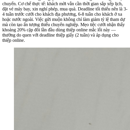
chuyển. Cơ chế thực tế: khách mời vẫn cần thời gian sắp xếp lịch,
đặt vé máy bay, xin nghỉ phép, mua quà. Deadline tối thiểu nên là 3-
4 tuần trước cưới cho khách địa phương, 6-8 tuần cho khách ở xa
hoặc nước ngoài. Việc gửi muộn không chỉ làm giảm tỷ lệ tham dự
mà còn tạo ấn tượng thiếu chuyên nghiệp. Mẹo tiệc cưới nhận thấy
khoảng 20% cặp đôi lần đầu dùng thiệp online mắc lỗi này —
thường do quen với deadline thiệp giấy (2 tuần) và áp dụng cho
thiệp online.