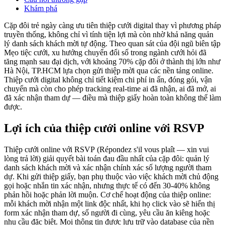
Khám phá
Cặp đôi trẻ ngày càng ưu tiên thiệp cưới digital thay vì phương pháp
truyền thống, không chỉ vì tính tiện lợi mà còn nhờ khả năng quản
lý danh sách khách mời tự động. Theo quan sát của đội ngũ biên tập
Mẹo tiệc cưới, xu hướng chuyển đổi số trong ngành cưới hỏi đã
tăng mạnh sau đại dịch, với khoảng 70% cặp đôi ở thành thị lớn như
Hà Nội, TP.HCM lựa chọn gửi thiệp mời qua các nền tảng online.
Thiệp cưới digital không chỉ tiết kiệm chi phí in ấn, đóng gói, vận
chuyển mà còn cho phép tracking real-time ai đã nhận, ai đã mở, ai
đã xác nhận tham dự — điều mà thiệp giấy hoàn toàn không thể làm
được.
Lợi ích của thiệp cưới online với RSVP
Thiệp cưới online với RSVP (Répondez s'il vous plaît — xin vui
lòng trả lời) giải quyết bài toán đau đầu nhất của cặp đôi: quản lý
danh sách khách mời và xác nhận chính xác số lượng người tham
dự. Khi gửi thiệp giấy, bạn phụ thuộc vào việc khách mời chủ động
gọi hoặc nhắn tin xác nhận, nhưng thực tế có đến 30-40% không
phản hồi hoặc phản lời muộn. Cơ chế hoạt động của thiệp online:
mỗi khách mời nhận một link độc nhất, khi họ click vào sẽ hiển thị
form xác nhận tham dự, số người đi cùng, yêu cầu ăn kiêng hoặc
nhu cầu đặc biệt. Mọi thông tin được lưu trữ vào database của nền