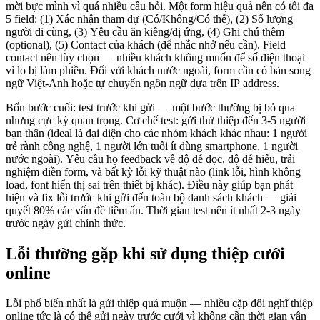
mời bực mình vì quá nhiều câu hỏi. Một form hiệu quả nên có tối đa
5 field: (1) Xác nhận tham dự (Có/Không/Có thể), (2) Số lượng
người đi cùng, (3) Yêu cầu ăn kiêng/dị ứng, (4) Ghi chú thêm
(optional), (5) Contact của khách (để nhắc nhở nếu cần). Field
contact nên tùy chọn — nhiều khách không muốn để số điện thoại
vì lo bị làm phiền. Đối với khách nước ngoài, form cần có bản song
ngữ Việt-Anh hoặc tự chuyển ngôn ngữ dựa trên IP address.
Bốn bước cuối: test trước khi gửi — một bước thường bị bỏ qua
nhưng cực kỳ quan trọng. Cơ chế test: gửi thử thiệp đến 3-5 người
bạn thân (ideal là đại diện cho các nhóm khách khác nhau: 1 người
trẻ rành công nghệ, 1 người lớn tuổi ít dùng smartphone, 1 người
nước ngoài). Yêu cầu họ feedback về độ dễ đọc, độ dễ hiểu, trải
nghiệm điền form, và bất kỳ lỗi kỹ thuật nào (link lỗi, hình không
load, font hiển thị sai trên thiết bị khác). Điều này giúp bạn phát
hiện và fix lỗi trước khi gửi đến toàn bộ danh sách khách — giải
quyết 80% các vấn đề tiềm ẩn. Thời gian test nên ít nhất 2-3 ngày
trước ngày gửi chính thức.
Lỗi thường gặp khi sử dụng thiệp cưới
online
Lỗi phổ biến nhất là gửi thiệp quá muộn — nhiều cặp đôi nghĩ thiệp
online tức là có thể gửi ngày trước cưới vì không cần thời gian vận