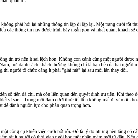
phần quản trị.
không phải hỏi lại những thông tin lặp đi lặp lại. Một trang cưới tốt 
. Nếu các thông tin này được trình bày ngắn gọn và nhất quán, khách sẽ
ng tin trở nên ít sai lệch hơn. Không còn cảnh cùng một người được nh
t Nam, nơi danh sách khách thường không chỉ là bạn bè của hai người 
thì người tổ chức càng ít phải "giải mã" lại sau mỗi lần thay đổi.
ến số tiền đã chi, mà còn liên quan đến quyết định ưu tiên. Khi theo d
biết vì sao". Trong một đám cưới thực tế, tiền không mất đi vì một kho
oạt để dành nguồn lực cho phần quan trọng hơn.
một công cụ khiến việc cưới bớt rối. Đó là lý do những nền tảng có cấ
điểm rất ít người có thời gian ngồi học một phần mềm mới từ đầu. Nếu 