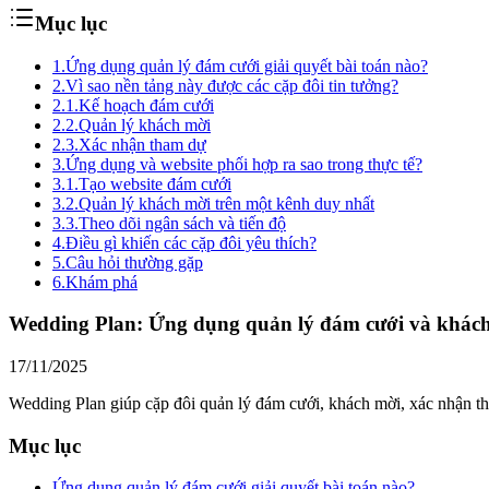
Mục lục
1.
Ứng dụng quản lý đám cưới giải quyết bài toán nào?
2.
Vì sao nền tảng này được các cặp đôi tin tưởng?
2.1.
Kế hoạch đám cưới
2.2.
Quản lý khách mời
2.3.
Xác nhận tham dự
3.
Ứng dụng và website phối hợp ra sao trong thực tế?
3.1.
Tạo website đám cưới
3.2.
Quản lý khách mời trên một kênh duy nhất
3.3.
Theo dõi ngân sách và tiến độ
4.
Điều gì khiến các cặp đôi yêu thích?
5.
Câu hỏi thường gặp
6.
Khám phá
Wedding Plan: Ứng dụng quản lý đám cưới và khác
17/11/2025
Wedding Plan giúp cặp đôi quản lý đám cưới, khách mời, xác nhận tha
Mục lục
Ứng dụng quản lý đám cưới giải quyết bài toán nào?