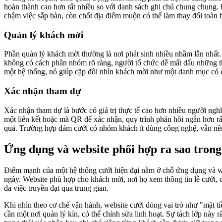
hoàn thành cao hơn rất nhiều so với danh sách ghi chú chung chung. 
chậm việc sắp bàn, còn chốt địa điểm muộn có thể làm thay đổi toàn
Quản lý khách mời
Phần quản lý khách mời thường là nơi phát sinh nhiều nhầm lẫn nhất
không có cách phân nhóm rõ ràng, người tổ chức dễ mất dấu những th
một hệ thống, nó giúp cặp đôi nhìn khách mời như một danh mục có cấ
Xác nhận tham dự
Xác nhận tham dự là bước có giá trị thực tế cao hơn nhiều người ngh
một liên kết hoặc mã QR để xác nhận, quy trình phản hồi ngắn hơn rất 
quả. Trường hợp đám cưới có nhóm khách ít dùng công nghệ, vẫn nên 
Ứng dụng và website phối hợp ra sao trong
Điểm mạnh của một hệ thống cưới hiện đại nằm ở chỗ ứng dụng và web
ngày. Website phù hợp cho khách mời, nơi họ xem thông tin lễ cưới, đ
đa việc truyền đạt qua trung gian.
Khi nhìn theo cơ chế vận hành, website cưới đóng vai trò như "mặt ti
cần một nơi quản lý kín, có thể chỉnh sửa linh hoạt. Sự tách lớp này 