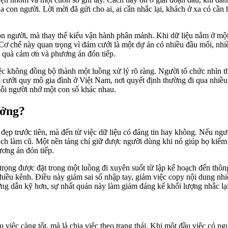
 con người. Lời mời đã gửi cho ai, ai cần nhắc lại, khách ở xa có cần
 người, mà thay thế kiểu vận hành phân mảnh. Khi dữ liệu nằm ở một n
Cơ chế này quan trọng vì đám cưới là một dự án có nhiều đầu mối, nhiề
n, quà cảm ơn và phương án đón tiếp.
c không đồng bộ thành một luồng xử lý rõ ràng. Người tổ chức nhìn th
cưới quy mô gia đình ở Việt Nam, nơi quyết định thường đi qua nhiều t
 mỗi người nhớ một con số khác nhau.
ưởng?
đẹp trước tiên, mà đến từ việc dữ liệu có đáng tin hay không. Nếu ng
ch làm cũ. Một nền tảng chỉ giữ được người dùng khi nó giúp họ kiểm so
ương án đón tiếp.
trọng được đặt trong một luồng đi xuyên suốt từ lập kế hoạch đến thô
nhiều kênh. Điều này giảm sai số nhập tay, giảm việc copy nội dung nhiề
ớng dẫn kỹ hơn, sự nhất quán này làm giảm đáng kể khối lượng nhắc lại
u việc càng tốt, mà là chia việc theo trạng thái. Khi một đầu việc có n