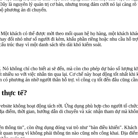
Đây là nguyên lý quản trị cơ bản, nhưng trong đám cưới nó lại càng rõ
 bộ phương án di chuyển.
. Một khách có thể được mời theo mối quan hệ họ hàng, một khách khác
ay đổi nhỏ như số người đi kèm, khẩu phần riêng hoặc nhu cầu hỗ trợ 
u trúc thay vì một danh sách tên dài khó kiểm soát.
ĩ. Nó không chỉ cho biết ai sẽ đến, mà còn cho phép dự báo số lượng 
nhiều so với việc nhắn tin qua lại. Cơ chế này hoạt động tốt nhất khi 
có phương án nhờ người thân hỗ trợ, vì công cụ tốt đến đâu cũng cần 
 thực tế?
site không hoạt động tách rời. Ứng dụng phù hợp cho người tổ chức, n
ịa điểm, thời gian, hướng dẫn di chuyển và xác nhận tham dự mà không 
ền thông tin", còn ứng dụng đóng vai trò như "bàn điều khiển". Khách 
rất quan trọng vì không phải thông tin nào cũng nên công khai. Địa điểm