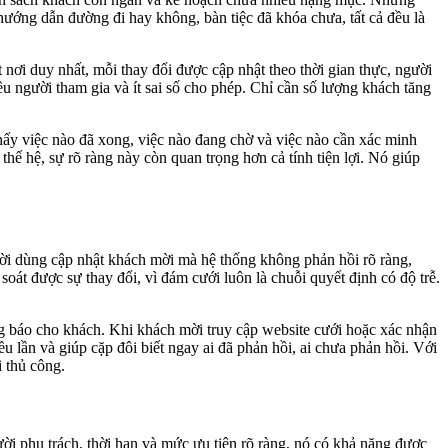
 hướng dẫn đường đi hay không, bàn tiệc đã khóa chưa, tất cả đều là
ơi duy nhất, mỗi thay đổi được cập nhật theo thời gian thực, người
u người tham gia và ít sai số cho phép. Chỉ cần số lượng khách tăng
ấy việc nào đã xong, việc nào đang chờ và việc nào cần xác minh
hế hệ, sự rõ ràng này còn quan trọng hơn cả tính tiện lợi. Nó giúp
ười dùng cập nhật khách mời mà hệ thống không phản hồi rõ ràng,
át được sự thay đổi, vì đám cưới luôn là chuỗi quyết định có độ trễ.
ng báo cho khách. Khi khách mời truy cập website cưới hoặc xác nhận
u lần và giúp cặp đôi biết ngay ai đã phản hồi, ai chưa phản hồi. Với
 thủ công.
gười phụ trách, thời hạn và mức ưu tiên rõ ràng, nó có khả năng được