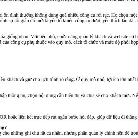
bị ổn định thường không dùng quá nhiều công cụ rời rạc. Họ chọn một 
ính sự tối giản đó mới là yếu tố khiến công cụ được yêu thích lâu dài.
 giống nhau. Với tiệc nhỏ, chức năng quản lý khách và website cơ bản
quả của công cụ phụ thuộc vào quy mô, cách tổ chức và mức độ phối hợp 
n khách và giữ cho lịch trình rõ ràng. Ở quy mô nhỏ, lợi ích lớn nhất l
hập thông tin, chọn nội dung cần hiển thị và chia sẻ cho khách mời. N
 hoặc liên kết trực tiếp rút ngắn bước hỏi đáp, giúp dữ liệu đi thẳng v
ông?
g cho những ghi chú rất cá nhân, nhưng phần quản lý chính nên để tro