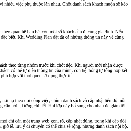
 vì nhiều việc phụ thuộc lẫn nhau. Chốt danh sách khách muộn sẽ kéo
 theo quan hệ bạn bè, còn một số khách cần đi cùng gia đình. Nếu
đặc biệt. Khi Wedding Plan đặt tất cả những thông tin này về cùng
khách theo từng nhóm trước khi chốt tiệc. Khi người mời nhận được
khách có thể tự điền thông tin của mình, còn hệ thống tự tổng hợp kết
phù hợp với thói quen sử dụng thực tế.
ơi họ theo dõi công việc, chỉnh danh sách và cập nhật tiến độ mỗi
cần hỏi lại từng chi tiết. Hai lớp này bổ sung cho nhau để giảm tối
mời chỉ cần một trang web gọn, rõ, cập nhật đúng, trong khi cặp đôi
, giờ lễ, lưu ý di chuyển có thể chia sẻ rộng, nhưng danh sách nội bộ,