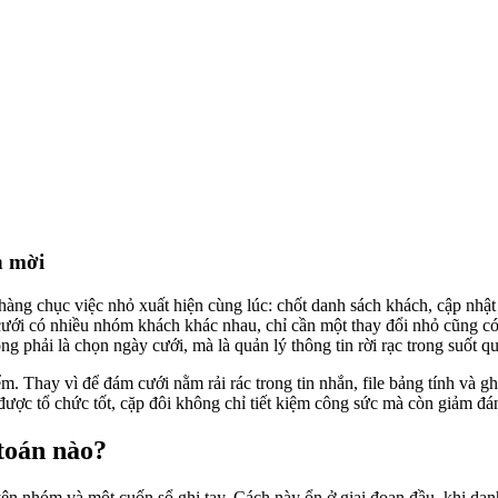
h mời
ng chục việc nhỏ xuất hiện cùng lúc: chốt danh sách khách, cập nhật 
cưới có nhiều nhóm khách khác nhau, chỉ cần một thay đổi nhỏ cũng có
g phải là chọn ngày cưới, mà là quản lý thông tin rời rạc trong suốt qu
. Thay vì để đám cưới nằm rải rác trong tin nhắn, file bảng tính và g
ược tổ chức tốt, cặp đôi không chỉ tiết kiệm công sức mà còn giảm đán
toán nào?
uyện nhóm và một cuốn sổ ghi tay. Cách này ổn ở giai đoạn đầu, khi 