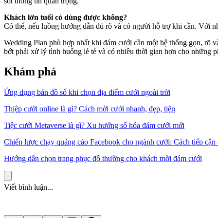
sót thông tin quan trọng.
Khách lớn tuổi có dùng được không?
Có thể, nếu luồng hướng dẫn đủ rõ và có người hỗ trợ khi cần. Với nh
Wedding Plan phù hợp nhất khi đám cưới cần một hệ thống gọn, rõ và 
bớt phải xử lý tình huống lẻ tẻ và có nhiều thời gian hơn cho những 
Khám phá
Ứng dụng bản đồ số khi chọn địa điểm cưới ngoài trời
Thiệp cưới online là gì? Cách mời cưới nhanh, đẹp, tiện
Tiệc cưới Metaverse là gì? Xu hướng số hóa đám cưới mới
Chiến lược chạy quảng cáo Facebook cho ngành cưới: Cách tiếp cận
Hướng dẫn chọn trang phục đồ thường cho khách mời đám cưới
Viết bình luận...