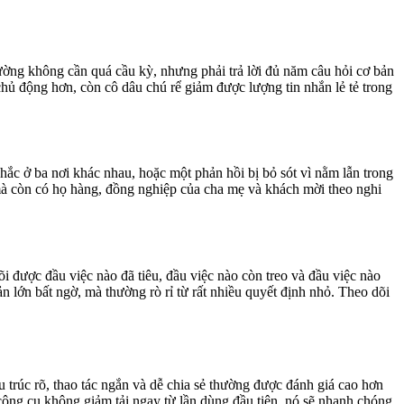
thường không cần quá cầu kỳ, nhưng phải trả lời đủ năm câu hỏi cơ bản
 chủ động hơn, còn cô dâu chú rể giảm được lượng tin nhắn lẻ tẻ trong
ắc ở ba nơi khác nhau, hoặc một phản hồi bị bỏ sót vì nằm lẫn trong
mà còn có họ hàng, đồng nghiệp của cha mẹ và khách mời theo nghi
õi được đầu việc nào đã tiêu, đầu việc nào còn treo và đầu việc nào
ản lớn bất ngờ, mà thường rò rỉ từ rất nhiều quyết định nhỏ. Theo dõi
u trúc rõ, thao tác ngắn và dễ chia sẻ thường được đánh giá cao hơn
công cụ không giảm tải ngay từ lần dùng đầu tiên, nó sẽ nhanh chóng