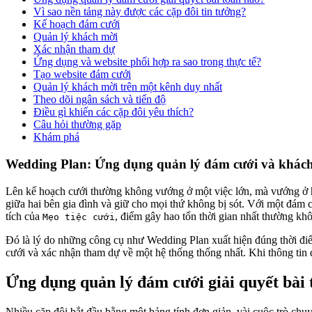
Vì sao nền tảng này được các cặp đôi tin tưởng?
Kế hoạch đám cưới
Quản lý khách mời
Xác nhận tham dự
Ứng dụng và website phối hợp ra sao trong thực tế?
Tạo website đám cưới
Quản lý khách mời trên một kênh duy nhất
Theo dõi ngân sách và tiến độ
Điều gì khiến các cặp đôi yêu thích?
Câu hỏi thường gặp
Khám phá
Wedding Plan: Ứng dụng quản lý đám cưới và khác
Lên kế hoạch cưới thường không vướng ở một việc lớn, mà vướng ở hà
giữa hai bên gia đình và giữ cho mọi thứ không bị sót. Với một đám 
tích của
, điểm gây hao tổn thời gian nhất thường khôn
Mẹo tiệc cưới
Đó là lý do những công cụ như Wedding Plan xuất hiện đúng thời điểm
cưới và xác nhận tham dự về một hệ thống thống nhất. Khi thông tin đ
Ứng dụng quản lý đám cưới giải quyết bài 
Nhiều cặp đôi bắt đầu bằng một bảng tính đơn giản, vài cuộc trò ch