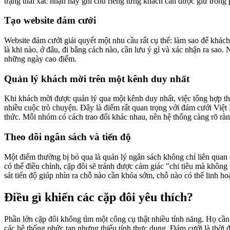
trạng thái xác nhận hay ghi chú riêng từng khách cần được giữ trong 
Tạo website đám cưới
Website đám cưới giải quyết một nhu cầu rất cụ thể: làm sao để khách 
là khi nào, ở đâu, đi bằng cách nào, cần lưu ý gì và xác nhận ra sao
những ngày cao điểm.
Quản lý khách mời trên một kênh duy nhất
Khi khách mời được quản lý qua một kênh duy nhất, việc tổng hợp thô
nhiều cuộc trò chuyện. Đây là điểm rất quan trọng với đám cưới Việ
thức. Mỗi nhóm có cách trao đổi khác nhau, nên hệ thống càng rõ ràng 
Theo dõi ngân sách và tiến độ
Một điểm thường bị bỏ qua là quản lý ngân sách không chỉ liên quan đ
có thể điều chỉnh, cặp đôi sẽ tránh được cảm giác "chi tiêu mà không 
sát tiến độ giúp nhìn ra chỗ nào cần khóa sớm, chỗ nào có thể linh h
Điều gì khiến các cặp đôi yêu thích?
Phần lớn cặp đôi không tìm một công cụ thật nhiều tính năng. Họ cần 
các hệ thống phức tạp nhưng thiếu tính thực dụng. Đám cưới là thời 