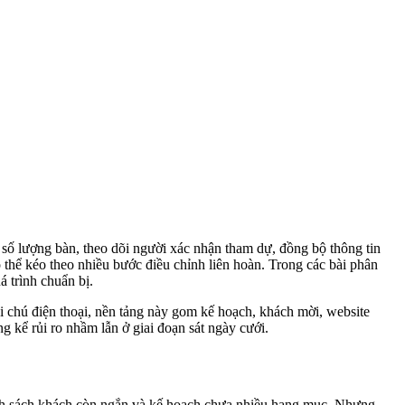
số lượng bàn, theo dõi người xác nhận tham dự, đồng bộ thông tin
 thể kéo theo nhiều bước điều chỉnh liên hoàn. Trong các bài phân
á trình chuẩn bị.
hi chú điện thoại, nền tảng này gom kế hoạch, khách mời, website
g kể rủi ro nhầm lẫn ở giai đoạn sát ngày cưới.
danh sách khách còn ngắn và kế hoạch chưa nhiều hạng mục. Nhưng