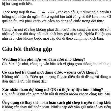
bị bỏ sang một bên.
Theo tổng hợp từ
, các cặp đôi giữ được nhịp chuẩn 
Mẹo tiệc cưới
luồng xác nhận đủ ngắn để cả người lớn tuổi cũng có thể làm theo. Ch
quá nhiều, mà phải khớp với cách họ đang tổ chức trong đời thực.
Cũng cần nói rõ rằng không phải đám cưới nào cũng cần mức độ số hóa
nhận và theo dõi thay đổi mới phát huy giá trị rõ rệt. Nghĩa là hiệu 
nhu cầu, chứ không buộc mọi cặp đôi đi theo cùng một kịch bản.
Câu hỏi thường gặp
Wedding Plan phù hợp với đám cưới nhỏ không?
Có. Với tiệc nhỏ, công cụ vẫn hữu ích vì giúp gom thông tin, tránh quê
Có cần biết kỹ thuật mới dùng được website cưới không?
Không nhất thiết. Điều quan trọng là giao diện đủ rõ để người dùng n
đơn giản là ưu tiên hàng đầu.
Xác nhận tham dự bằng mã QR có thực sự tiện hơn không?
Có, nhất là khi cần gom phản hồi từ nhiều nhóm khách cùng lúc. Mã QR
Ứng dụng có thay thế hoàn toàn cách ghi chép truyền thống kh
Không cần thay thế hoàn toàn. Nhiều cặp đôi vẫn giữ một sổ tay riên