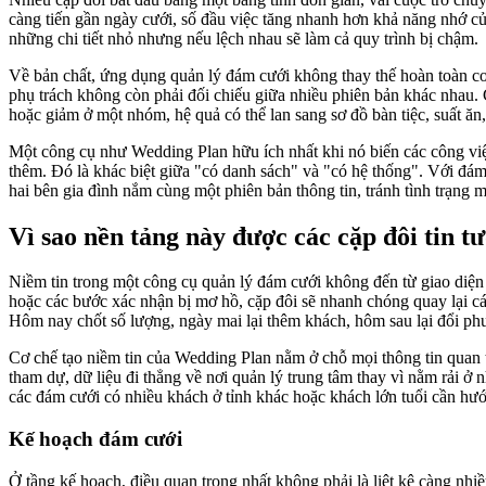
càng tiến gần ngày cưới, số đầu việc tăng nhanh hơn khả năng nhớ của
những chi tiết nhỏ nhưng nếu lệch nhau sẽ làm cả quy trình bị chậm.
Về bản chất, ứng dụng quản lý đám cưới không thay thế hoàn toàn con
phụ trách không còn phải đối chiếu giữa nhiều phiên bản khác nhau. 
hoặc giảm ở một nhóm, hệ quả có thể lan sang sơ đồ bàn tiệc, suất ă
Một công cụ như Wedding Plan hữu ích nhất khi nó biến các công việ
thêm. Đó là khác biệt giữa "có danh sách" và "có hệ thống". Với đám 
hai bên gia đình nắm cùng một phiên bản thông tin, tránh tình trạng
Vì sao nền tảng này được các cặp đôi tin t
Niềm tin trong một công cụ quản lý đám cưới không đến từ giao diện 
hoặc các bước xác nhận bị mơ hồ, cặp đôi sẽ nhanh chóng quay lại cá
Hôm nay chốt số lượng, ngày mai lại thêm khách, hôm sau lại đổi ph
Cơ chế tạo niềm tin của Wedding Plan nằm ở chỗ mọi thông tin quan 
tham dự, dữ liệu đi thẳng về nơi quản lý trung tâm thay vì nằm rải ở 
các đám cưới có nhiều khách ở tỉnh khác hoặc khách lớn tuổi cần hư
Kế hoạch đám cưới
Ở tầng kế hoạch, điều quan trọng nhất không phải là liệt kê càng nhiề