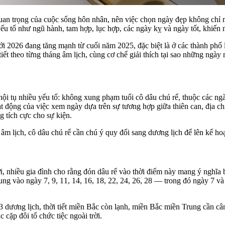
an trọng của cuộc sống hôn nhân, nên việc chọn ngày đẹp không chỉ m
ếu tố như ngũ hành, tam hợp, lục hợp, các ngày kỵ và ngày tốt, khiến 
ưới 2026 đang tăng mạnh từ cuối năm 2025, đặc biệt là ở các thành p
tiết theo từng tháng âm lịch, cùng cơ chế giải thích tại sao những ngà
 hội tụ nhiều yếu tố: không xung phạm tuổi cô dâu chú rể, thuộc các 
 động của việc xem ngày dựa trên sự tương hợp giữa thiên can, địa c
g tích cực cho sự kiện.
m lịch, cô dâu chú rể cần chú ý quy đổi sang dương lịch để lên kế hoạ
nhiều gia đình cho rằng đón dâu rể vào thời điểm này mang ý nghĩa b
 trung vào ngày 7, 9, 11, 14, 16, 18, 22, 24, 26, 28 — trong đó ngày 7
 dương lịch, thời tiết miền Bắc còn lạnh, miền Bắc miền Trung cần cân
 cặp đôi tổ chức tiệc ngoài trời.