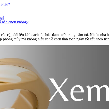
m 2026?
ng?
có nên chọn không?
các cặp đôi lên kế hoạch tổ chức đám cưới trong năm tới. Nhiều nhà h
 phong thủy mà không hiểu rõ về cách tính toán ngày tốt xấu theo lịch