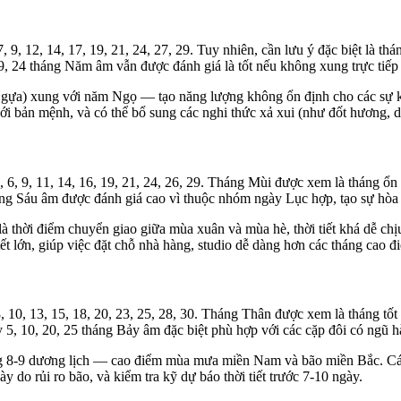
 9, 12, 14, 17, 19, 21, 24, 27, 29. Tuy nhiên, cần lưu ý đặc biệt là
, 24 tháng Năm âm vẫn được đánh giá là tốt nếu không xung trực tiếp v
Ngựa) xung với năm Ngọ — tạo năng lượng không ổn định cho các sự ki
ới bản mệnh, và có thể bổ sung các nghi thức xả xui (như đốt hương, d
, 6, 9, 11, 14, 16, 19, 21, 24, 26, 29. Tháng Mùi được xem là tháng 
áng Sáu âm được đánh giá cao vì thuộc nhóm ngày Lục hợp, tạo sự hòa 
 thời điểm chuyển giao giữa mùa xuân và mùa hè, thời tiết khá dễ chị
tết lớn, giúp việc đặt chỗ nhà hàng, studio dễ dàng hơn các tháng cao đ
 10, 13, 15, 18, 20, 23, 25, 28, 30. Tháng Thân được xem là tháng tố
 5, 10, 20, 25 tháng Bảy âm đặc biệt phù hợp với các cặp đôi có ngũ 
g 8-9 dương lịch — cao điểm mùa mưa miền Nam và bão miền Bắc. Các 
 do rủi ro bão, và kiểm tra kỹ dự báo thời tiết trước 7-10 ngày.