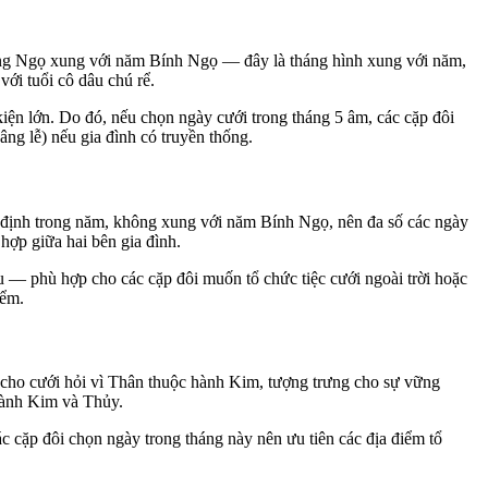
 tháng Ngọ xung với năm Bính Ngọ — đây là tháng hình xung với năm,
ới tuổi cô dâu chú rể.
ện lớn. Do đó, nếu chọn ngày cưới trong tháng 5 âm, các cặp đôi
âng lễ) nếu gia đình có truyền thống.
ổn định trong năm, không xung với năm Bính Ngọ, nên đa số các ngày
hợp giữa hai bên gia đình.
u — phù hợp cho các cặp đôi muốn tổ chức tiệc cưới ngoài trời hoặc
iểm.
t cho cưới hỏi vì Thân thuộc hành Kim, tượng trưng cho sự vững
hành Kim và Thủy.
cặp đôi chọn ngày trong tháng này nên ưu tiên các địa điểm tổ