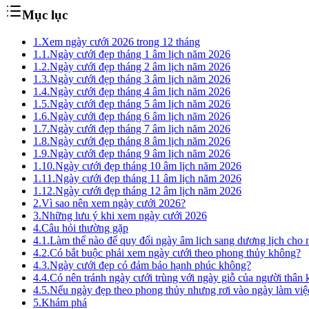
Mục lục
1.
Xem ngày cưới 2026 trong 12 tháng
1.1.
Ngày cưới đẹp tháng 1 âm lịch năm 2026
1.2.
Ngày cưới đẹp tháng 2 âm lịch năm 2026
1.3.
Ngày cưới đẹp tháng 3 âm lịch năm 2026
1.4.
Ngày cưới đẹp tháng 4 âm lịch năm 2026
1.5.
Ngày cưới đẹp tháng 5 âm lịch năm 2026
1.6.
Ngày cưới đẹp tháng 6 âm lịch năm 2026
1.7.
Ngày cưới đẹp tháng 7 âm lịch năm 2026
1.8.
Ngày cưới đẹp tháng 8 âm lịch năm 2026
1.9.
Ngày cưới đẹp tháng 9 âm lịch năm 2026
1.10.
Ngày cưới đẹp tháng 10 âm lịch năm 2026
1.11.
Ngày cưới đẹp tháng 11 âm lịch năm 2026
1.12.
Ngày cưới đẹp tháng 12 âm lịch năm 2026
2.
Vì sao nên xem ngày cưới 2026?
3.
Những lưu ý khi xem ngày cưới 2026
4.
Câu hỏi thường gặp
4.1.
Làm thế nào để quy đổi ngày âm lịch sang dương lịch cho
4.2.
Có bắt buộc phải xem ngày cưới theo phong thủy không?
4.3.
Ngày cưới đẹp có đảm bảo hạnh phúc không?
4.4.
Có nên tránh ngày cưới trùng với ngày giỗ của người thân
4.5.
Nếu ngày đẹp theo phong thủy nhưng rơi vào ngày làm việ
5.
Khám phá