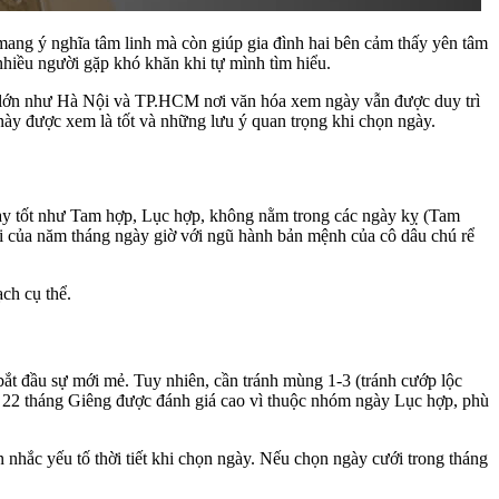
ang ý nghĩa tâm linh mà còn giúp gia đình hai bên cảm thấy yên tâm
nhiều người gặp khó khăn khi tự mình tìm hiểu.
hố lớn như Hà Nội và TP.HCM nơi văn hóa xem ngày vẫn được duy trì
y này được xem là tốt và những lưu ý quan trọng khi chọn ngày.
ngày tốt như Tam hợp, Lục hợp, không nằm trong các ngày kỵ (Tam
hi của năm tháng ngày giờ với ngũ hành bản mệnh của cô dâu chú rể
ch cụ thể.
ắt đầu sự mới mẻ. Tuy nhiên, cần tránh mùng 1-3 (tránh cướp lộc
 và 22 tháng Giêng được đánh giá cao vì thuộc nhóm ngày Lục hợp, phù
 nhắc yếu tố thời tiết khi chọn ngày. Nếu chọn ngày cưới trong tháng