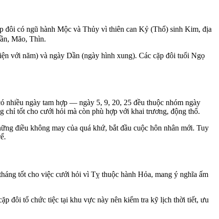
ặp đôi có ngũ hành Mộc và Thủy vì thiên can Kỷ (Thổ) sinh Kim, địa
Dần, Mão, Thìn.
iện với năm) và ngày Dần (ngày hình xung). Các cặp đôi tuổi Ngọ
à có nhiều ngày tam hợp — ngày 5, 9, 20, 25 đều thuộc nhóm ngày
 chỉ tốt cho cưới hỏi mà còn phù hợp với khai trương, động thổ.
 những điều không may của quá khứ, bắt đầu cuộc hôn nhân mới. Tuy
ể.
 tháng tốt cho việc cưới hỏi vì Tỵ thuộc hành Hỏa, mang ý nghĩa ấm
i tổ chức tiệc tại khu vực này nên kiểm tra kỹ lịch thời tiết, ưu