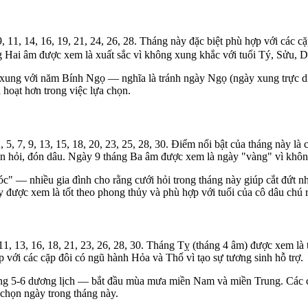
 11, 14, 16, 19, 21, 24, 26, 28. Tháng này đặc biệt phù hợp với các c
g Hai âm được xem là xuất sắc vì không xung khắc với tuổi Tý, Sửu, 
ày xung với năm Bính Ngọ — nghĩa là tránh ngày Ngọ (ngày xung trực d
h hoạt hơn trong việc lựa chọn.
5, 7, 9, 13, 15, 18, 20, 23, 25, 28, 30. Điểm nổi bật của tháng này l
 ăn hỏi, đón dâu. Ngày 9 tháng Ba âm được xem là ngày "vàng" vì không
tóc" — nhiều gia đình cho rằng cưới hỏi trong tháng này giúp cắt đứt
y được xem là tốt theo phong thủy và phù hợp với tuổi của cô dâu chú r
 11, 13, 16, 18, 21, 23, 26, 28, 30. Tháng Tỵ (tháng 4 âm) được xem là
p với các cặp đôi có ngũ hành Hỏa và Thổ vì tạo sự tương sinh hỗ trợ.
 5-6 dương lịch — bắt đầu mùa mưa miền Nam và miền Trung. Các cặp đô
 chọn ngày trong tháng này.