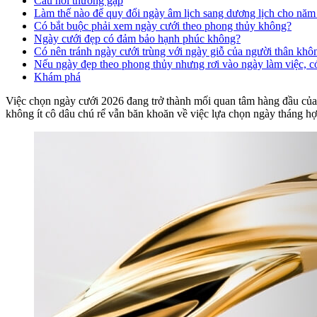
Câu hỏi thường gặp
Làm thế nào để quy đổi ngày âm lịch sang dương lịch cho nă
Có bắt buộc phải xem ngày cưới theo phong thủy không?
Ngày cưới đẹp có đảm bảo hạnh phúc không?
Có nên tránh ngày cưới trùng với ngày giỗ của người thân khô
Nếu ngày đẹp theo phong thủy nhưng rơi vào ngày làm việc, 
Khám phá
Việc chọn ngày cưới 2026 đang trở thành mối quan tâm hàng đầu của 
không ít cô dâu chú rể vẫn băn khoăn về việc lựa chọn ngày tháng hợp