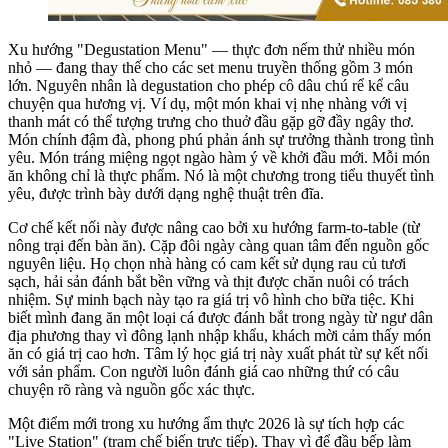
Xu hướng "Degustation Menu" — thực đơn nếm thử nhiều món
nhỏ — đang thay thế cho các set menu truyền thống gồm 3 món
lớn. Nguyên nhân là degustation cho phép cô dâu chú rể kể câu
chuyện qua hương vị. Ví dụ, một món khai vị nhẹ nhàng với vị
thanh mát có thể tượng trưng cho thuở đầu gặp gỡ đầy ngây thơ.
Món chính đậm đà, phong phú phản ánh sự trưởng thành trong tình
yêu. Món tráng miệng ngọt ngào hàm ý về khởi đầu mới. Mỗi món
ăn không chỉ là thực phẩm. Nó là một chương trong tiểu thuyết tình
yêu, được trình bày dưới dạng nghệ thuật trên đĩa.
Cơ chế kết nối này được nâng cao bởi xu hướng farm-to-table (từ
nông trại đến bàn ăn). Cặp đôi ngày càng quan tâm đến nguồn gốc
nguyên liệu. Họ chọn nhà hàng có cam kết sử dụng rau củ tươi
sạch, hải sản đánh bắt bền vững và thịt được chăn nuôi có trách
nhiệm. Sự minh bạch này tạo ra giá trị vô hình cho bữa tiệc. Khi
biết mình đang ăn một loại cá được đánh bắt trong ngày từ ngư dân
địa phương thay vì đông lạnh nhập khẩu, khách mời cảm thấy món
ăn có giá trị cao hơn. Tâm lý học giá trị này xuất phát từ sự kết nối
với sản phẩm. Con người luôn đánh giá cao những thứ có câu
chuyện rõ ràng và nguồn gốc xác thực.
Một điểm mới trong xu hướng ẩm thực 2026 là sự tích hợp các
"Live Station" (trạm chế biến trực tiếp). Thay vì để đầu bếp làm