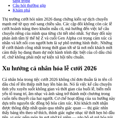
sang trọng
Câu hỏi thường gặp
Khám phá
Thị trường cưới hỏi năm 2026 đang chứng kiến sự dịch chuyển
mạnh mẽ từ quy mô sang chiều sâu. Các cặp đôi không còn các lễ
cưới hoành tráng theo khuôn mẫu cũ, mà hướng đến việc kể câu
chuyện riêng của mình qua từng chi tiết nhỏ nhất. Sự thay đổi này
phản ánh tâm lý thế hệ Z và cuối Gen Alpha coi trọng cảm xúc cá
nhân và kết nối con người hơn là sự phô trương hình thức. Những
lễ cưới thành công nhất trong thời gian tới sẽ là nơi mỗi khách mời
cảm thấy họ đang tham dự một hành trình đặc biệt của cô dâu chú
rể, chứ không phải một sự kiện xã hội tiêu chuẩn.
Xu hướng cá nhân hóa lễ cưới 2026
Cá nhân hóa trong tiệc cưới 2026 không chỉ đơn thuần là in tên cô
dâu chú rể lên thiệp mời hay lên bàn ăn. Nó là việc kể câu chuyện
tình yêu xuyên suốt không gian và thời gian của buổi lễ, biến mỗi
yếu tố trang trí, âm nhạc và ánh sáng trở thành một chương trong
cuốn tiểu thuyết của hai người. Cơ chế hoạt động của xu hướng này
dựa trên nguyên tắc đồng bộ hóa cảm xúc. Khi khách mời nhận
được thông điệp nhất quán qua nhiều giác quan — thị giác nhìn
thấy bảng tên theo sở thích, thính giác nghe nhạc từ thời hẹn hò đầu
tiên, vị giác nếm món ăn gợi nhớ kỷ niệm — não bộ sẽ mã hóa trải