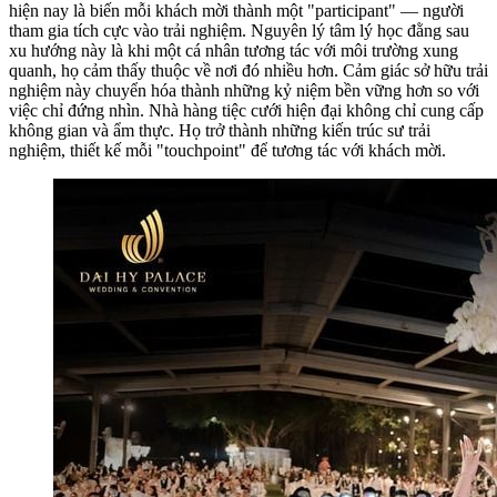
hiện nay là biến mỗi khách mời thành một "participant" — người
tham gia tích cực vào trải nghiệm. Nguyên lý tâm lý học đằng sau
xu hướng này là khi một cá nhân tương tác với môi trường xung
quanh, họ cảm thấy thuộc về nơi đó nhiều hơn. Cảm giác sở hữu trải
nghiệm này chuyển hóa thành những kỷ niệm bền vững hơn so với
việc chỉ đứng nhìn. Nhà hàng tiệc cưới hiện đại không chỉ cung cấp
không gian và ẩm thực. Họ trở thành những kiến trúc sư trải
nghiệm, thiết kế mỗi "touchpoint" để tương tác với khách mời.