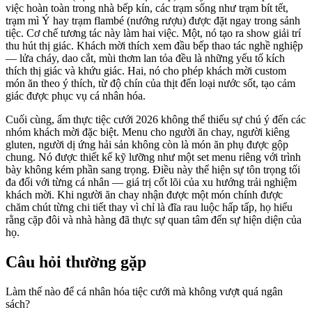
việc hoàn toàn trong nhà bếp kín, các trạm sống như trạm bít tết,
trạm mì Ý hay trạm flambé (nướng rượu) được đặt ngay trong sảnh
tiệc. Cơ chế tương tác này làm hai việc. Một, nó tạo ra show giải trí
thu hút thị giác. Khách mời thích xem đầu bếp thao tác nghề nghiệp
— lửa cháy, dao cắt, mùi thơm lan tỏa đều là những yếu tố kích
thích thị giác và khứu giác. Hai, nó cho phép khách mời custom
món ăn theo ý thích, từ độ chín của thịt đến loại nước sốt, tạo cảm
giác được phục vụ cá nhân hóa.
Cuối cùng, ẩm thực tiệc cưới 2026 không thể thiếu sự chú ý đến các
nhóm khách mời đặc biệt. Menu cho người ăn chay, người kiêng
gluten, người dị ứng hải sản không còn là món ăn phụ được gộp
chung. Nó được thiết kế kỹ lưỡng như một set menu riêng với trình
bày không kém phần sang trọng. Điều này thể hiện sự tôn trọng tối
đa đối với từng cá nhân — giá trị cốt lõi của xu hướng trải nghiệm
khách mời. Khi người ăn chay nhận được một món chính được
chăm chút từng chi tiết thay vì chỉ là đĩa rau luộc hấp tấp, họ hiểu
rằng cặp đôi và nhà hàng đã thực sự quan tâm đến sự hiện diện của
họ.
Câu hỏi thường gặp
Làm thế nào để cá nhân hóa tiệc cưới mà không vượt quá ngân
sách?