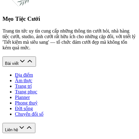
Mẹo Tiệc Cưới
Trang tin tức uy tín cung cấp những thông tin cưới hỏi, nhà hàng
tiệc cưới, studio, ảnh cưới rất hữu ích cho những cặp đôi, với triết lý
'Tiết kiệm mà siêu sang' — tổ chức đám cưới đẹp mà không tốn
kém quá mức.
Bài viết
Địa điểm
Ẩm thực
Trang trí
Trang phục
Planner
Phong thuỷ
Đời sống
Chuyển đổi số
Liên hệ