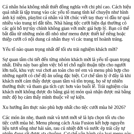
Cá nhân hóa không nhất thiết đồng nghĩa với chi phí cao. Cách hiệu
quả nhất là tập trung vào các yếu tố mang tính kể chuyện như hình
ảnh kỷ niệm, playlist cá nhân và lời chúc viết tay thay vì đầu tư quá
nhiều vào trang trí đắt tiền. Nhà hàng tiệc cưới hiện đại thường có
các gói hỗ trợ tùy chỉnh không gian với mức giá hợp lý. Bạn có thể
bắt đầu từ những món đồ nhỏ như menu được thiết kế riêng hoặc
thiệp cưới có nội dung cá nhân thay vì các trang trí hoành tráng.
Yếu tố nào quan trọng nhất để tối ưu trải nghiệm khách mời?
Sự quan tâm chi tiết đến từng nhóm khách mời là yếu tố quan trọng
nhất. Điều này bao gồm việc bố trí chỗ ngồi thuận tiện cho người
lớn tuổi, khu vực vui chơi an toàn cho trẻ em và menu phù hợp cho
những người có chế độ ăn uống đặc biệt. Cơ chế tâm lý ở đây là khi
khách mời cảm thấy được quan tâm và tôn trọng, họ sẽ tự nhiên
thưởng thức và tham gia tích cực hơn vào buổi lễ. Trải nghiệm của
khách mời không được đo bằng giá trị món quà nhận được mà bằng
mức độ họ cảm thấy mình thuộc về sự kiện.
Xu hướng ẩm thực nào phù hợp nhất cho tiệc cưới mùa hè 2026?
Các món ăn nhẹ, thanh mát và tươi mới sẽ là lựa chọn tối ưu cho
tiệc cưới mùa hè. Menu phong cách Asia Fusion kết hợp nguyên
liệu tươi sống như hải sản, rau củ nhiệt đới và nước ép trái cây tự
nhiên đang rất được ưa chuộng. Cơ chế vận hành của loại menu này