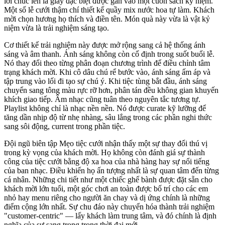
lời chúc lên lá giấy đặc biệt được gắn vào một cuốn sách kỷ niệm.
Một số lễ cưới thậm chí thiết kế quầy mix nước hoa tự làm. Khách
mời chọn hương họ thích và điền tên. Món quà này vừa là vật kỷ
niệm vừa là trải nghiệm sáng tạo.
Cơ thiết kế trải nghiệm này được mở rộng sang cả hệ thống ánh
sáng và âm thanh. Ánh sáng không còn cố định trong suốt buổi lễ.
Nó thay đổi theo từng phân đoạn chương trình để điều chỉnh tâm
trạng khách mời. Khi cô dâu chú rể bước vào, ánh sáng ấm áp và
tập trung vào lối đi tạo sự chú ý. Khi tiệc tùng bắt đầu, ánh sáng
chuyển sang tông màu rực rỡ hơn, phân tán đều không gian khuyến
khích giao tiếp. Âm nhạc cũng tuân theo nguyên tắc tương tự.
Playlist không chỉ là nhạc nền nền. Nó được curate kỹ lưỡng để
tăng dần nhịp độ từ nhẹ nhàng, sâu lắng trong các phần nghi thức
sang sôi động, current trong phần tiệc.
Đội ngũ biên tập Mẹo tiệc cưới nhận thấy một sự thay đổi thú vị
trong kỳ vọng của khách mời. Họ không còn đánh giá sự thành
công của tiệc cưới bằng độ xa hoa của nhà hàng hay sự nổi tiếng
của ban nhạc. Điều khiến họ ấn tượng nhất là sự quan tâm đến từng
cá nhân. Những chi tiết như một chiếc ghế bành được đặt sẵn cho
khách mời lớn tuổi, một góc chơi an toàn được bố trí cho các em
nhỏ hay menu riêng cho người ăn chay và dị ứng chính là những
điểm cộng lớn nhất. Sự chu đáo này chuyển hóa thành trải nghiệm
"customer-centric" — lấy khách làm trung tâm, và đó chính là định
nghĩa của sự sang trọng trong thời đại mới.