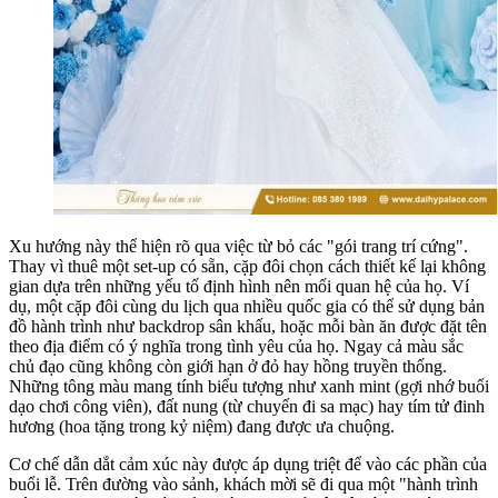
Xu hướng này thể hiện rõ qua việc từ bỏ các "gói trang trí cứng".
Thay vì thuê một set-up có sẵn, cặp đôi chọn cách thiết kế lại không
gian dựa trên những yếu tố định hình nên mối quan hệ của họ. Ví
dụ, một cặp đôi cùng du lịch qua nhiều quốc gia có thể sử dụng bản
đồ hành trình như backdrop sân khấu, hoặc mỗi bàn ăn được đặt tên
theo địa điểm có ý nghĩa trong tình yêu của họ. Ngay cả màu sắc
chủ đạo cũng không còn giới hạn ở đỏ hay hồng truyền thống.
Những tông màu mang tính biểu tượng như xanh mint (gợi nhớ buổi
dạo chơi công viên), đất nung (từ chuyến đi sa mạc) hay tím tử đinh
hương (hoa tặng trong kỷ niệm) đang được ưa chuộng.
Cơ chế dẫn dắt cảm xúc này được áp dụng triệt để vào các phần của
buổi lễ. Trên đường vào sảnh, khách mời sẽ đi qua một "hành trình