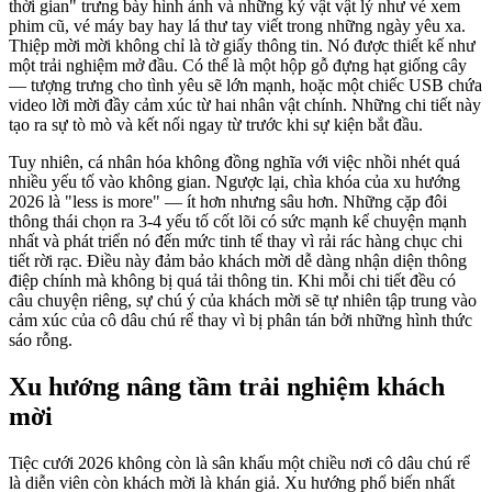
thời gian" trưng bày hình ảnh và những kỷ vật vật lý như vé xem
phim cũ, vé máy bay hay lá thư tay viết trong những ngày yêu xa.
Thiệp mời mời không chỉ là tờ giấy thông tin. Nó được thiết kế như
một trải nghiệm mở đầu. Có thể là một hộp gỗ đựng hạt giống cây
— tượng trưng cho tình yêu sẽ lớn mạnh, hoặc một chiếc USB chứa
video lời mời đầy cảm xúc từ hai nhân vật chính. Những chi tiết này
tạo ra sự tò mò và kết nối ngay từ trước khi sự kiện bắt đầu.
Tuy nhiên, cá nhân hóa không đồng nghĩa với việc nhồi nhét quá
nhiều yếu tố vào không gian. Ngược lại, chìa khóa của xu hướng
2026 là "less is more" — ít hơn nhưng sâu hơn. Những cặp đôi
thông thái chọn ra 3-4 yếu tố cốt lõi có sức mạnh kể chuyện mạnh
nhất và phát triển nó đến mức tinh tế thay vì rải rác hàng chục chi
tiết rời rạc. Điều này đảm bảo khách mời dễ dàng nhận diện thông
điệp chính mà không bị quá tải thông tin. Khi mỗi chi tiết đều có
câu chuyện riêng, sự chú ý của khách mời sẽ tự nhiên tập trung vào
cảm xúc của cô dâu chú rể thay vì bị phân tán bởi những hình thức
sáo rỗng.
Xu hướng nâng tầm trải nghiệm khách
mời
Tiệc cưới 2026 không còn là sân khấu một chiều nơi cô dâu chú rể
là diễn viên còn khách mời là khán giả. Xu hướng phổ biến nhất